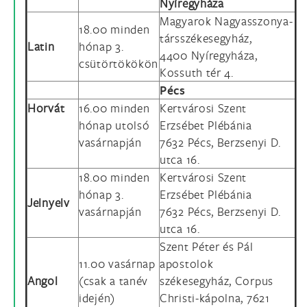
Nyíregyháza
Magyarok Nagyasszonya-
18.00 minden
társszékesegyház,
Latin
hónap 3.
4400 Nyíregyháza,
csütörtökökön
Kossuth tér 4.
Pécs
Horvát
16.00 minden
Kertvárosi Szent
hónap utolsó
Erzsébet Plébánia
vasárnapján
7632 Pécs, Berzsenyi D.
utca 16.
18.00 minden
Kertvárosi Szent
hónap 3.
Erzsébet Plébánia
Jelnyelv
vasárnapján
7632 Pécs, Berzsenyi D.
utca 16.
Szent Péter és Pál
11.00 vasárnap
apostolok
Angol
(csak a tanév
székesegyház, Corpus
idején)
Christi-kápolna, 7621