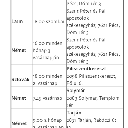
Pécs, Dóm tér 3.
Szent Péter és Pál
apostolok
Latin
18.00 szombat
székesegyház, 7621 Pécs,
Dóm tér 3.
Szent Péter és Pál
16.00 minden
apostolok
Német
hónap 3.
székesegyház, 7621 Pécs,
vasárnapján
Dóm tér 3.
Pilisszentkereszt
18.00 minden
2098 Pilisszentkereszt,
Szlovák
2. vasárnap
Fő u. 6.
Solymár
Német
7.45 vasárnap
2083 Solymár, Templom
tér
Tarján
9.00 a hónap
2831 Tarján, Rákóczi út
Német
2. vasárnapján
12.