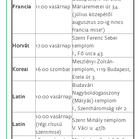
Francia
11.00 vasárnap
Máriaremetei út 34 .
(július közepétől
augusztus 20-ig nincs
francia mise!)
Szent Ferenc Sebei
Horvát
17.00 vasárnap
templom
I., Fő utca 43.
Meszlényi Zoltán-
Koreai
16.00 szombat
templom, 1119 Budapest,
Etele út 3.
Budavári
Nagyboldogasszony
Latin
10.00 vasárnap
(Mátyás) templom
I., Szentháromság tér 2.
10.00 vasárnap
Szent Mihály templom
Latin
(régi rítusú
V. Váci u. 47/b.
szentmise)