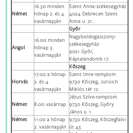
16.30 minden
Szent Anna-székesegyház
Német
hónap 2. és 4.
4024 Debrecen Szent
vasárnapján
Anna u. 21.
Győr
Nagyboldogasszony-
16.00 minden
székesegyház
Angol
hónap 3.
9021 Győr,
vasárnapján
Káptalandomb 17.
Kőszeg
17.00 a hónap
Szent Imre-templom
Horvát
2. és 4.
9730 Kőszeg, Jurisich
vasárnapján
Miklós tér 12.
Jézus Szíve-templom
Német
8.00 vasárnap
9730 Kőszeg, Győry
János u. 1.
Német
11.00 a hónap
9730 Kőszeg, Kőszegfalvi
2. vasárnapján
út 43.