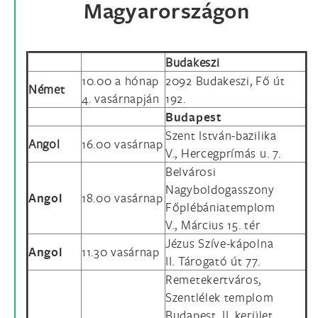
Magyarországon
Budakeszi
10.00 a hónap
2092 Budakeszi, Fő út
Német
4. vasárnapján
192.
Budapest
Szent István-bazilika
Angol
16.00 vasárnap
V., Hercegprímás u. 7.
Belvárosi
Nagyboldogasszony
Angol
18.00 vasárnap
Főplébániatemplom
V., Március 15. tér
Jézus Szíve-kápolna
Angol
11.30 vasárnap
II. Tárogató út 77.
Remetekertváros,
Szentlélek templom
Budapest, II. kerület,