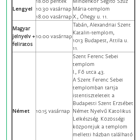
18.00 péntek
Mindenkor Segítő Szűz
Lengyel
10.30 vasárnap
Mária-templom
18.00 vasárnap
X., Óhegy u. 11.
Tabán, Alexandriai Szent
Magyar
Katalin-templom,
jelnyelv +
10.00 vasárnap
1013 Budapest, Attila u.
feliratos
11.
Szent Ferenc Sebei
templom
I., Fő utca 43.
A Szent Ferenc Sebei
templomban tartja
istentiszteleteit a
Budapesti Szent Erzsébet
Német
10.15 vasárnap
Német Nyelvű Katolikus
Lelkészség. Közösségi
központjuk a templom
melletti házban található