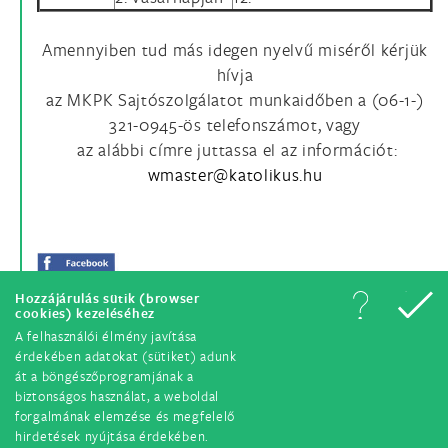
Amennyiben tud más idegen nyelvű miséről kérjük
hívja
az MKPK Sajtószolgálatot munkaidőben a (06-1-)
321-0945-ös telefonszámot, vagy
az alábbi címre juttassa el az információt:
Hozzájárulás sütik (browser
cookies) kezeléséhez
A felhasználói élmény javítása
érdekében adatokat (sütiket) adunk
át a böngészőprogramjának a
biztonságos használat, a weboldal
forgalmának elemzése és megfelelő
hirdetések nyújtása érdekében.
© Minden jog fenntartva. 2018.