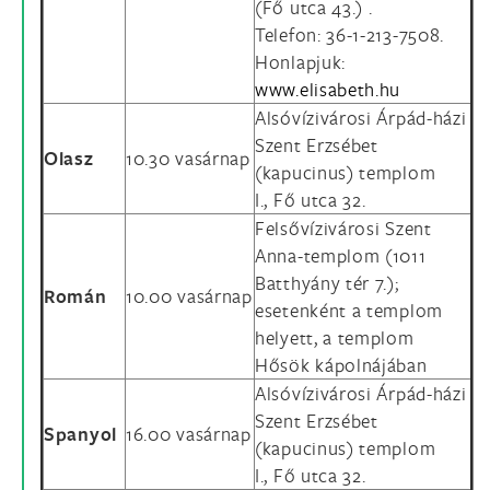
(Fő utca 43.) .
Telefon: 36-1-213-7508.
Honlapjuk:
www.elisabeth.hu
Alsóvízivárosi Árpád-házi
Szent Erzsébet
Olasz
10.30 vasárnap
(kapucinus) templom
I., Fő utca 32.
Felsővízivárosi Szent
Anna-templom (1011
Batthyány tér 7.);
Román
10.00 vasárnap
esetenként a templom
helyett, a templom
Hősök kápolnájában
Alsóvízivárosi Árpád-házi
Szent Erzsébet
Spanyol
16.00 vasárnap
(kapucinus) templom
I., Fő utca 32.