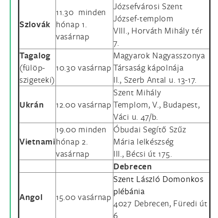
Józsefvárosi Szent
11.30 minden
József-templom
Szlovák
hónap 1.
VIII., Horváth Mihály tér
vasárnap
7.
Tagalog
Magyarok Nagyasszonya
(fülöp-
10.30 vasárnap
Társaság kápolnája
szigeteki)
II., Szerb Antal u. 13-17.
Szent Mihály
Ukrán
12.00 vasárnap
Templom, V., Budapest,
Váci u. 47/b.
19.00 minden
Óbudai Segítő Szűz
Vietnami
hónap 2.
Mária lelkészség
vasárnap
III., Bécsi út 175.
Debrecen
Szent László Domonkos
plébánia
Angol
15.00 vasárnap
4027 Debrecen, Füredi út
6.