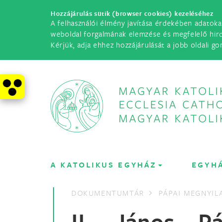
Hozzájárulás sütik (browser cookies) kezeléséhez
A felhasználói élmény javítása érdekében adatoka
weboldal forgalmának elemzése és megfelelő hir
Kérjük, adja ehhez hozzájárulását a jobb oldali go
A KATOLIKUS EGYHÁZ
EGYH
DOKUMENTUMTÁR
PÁPAI MEGNYI
II. János P