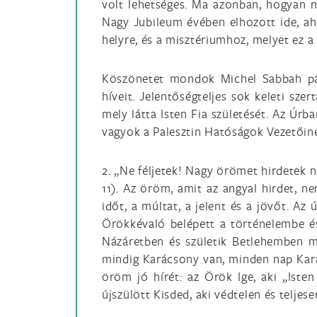
volt lehetséges. Ma azonban, hogyan ne
Nagy Jubileum évében elhozott ide, ah
helyre, és a misztériumhoz, melyet ez a 
Köszönetet mondok Michel Sabbah pátr
híveit. Jelentőségteljes sok keleti sz
mely látta Isten Fia születését. Az Úr
vagyok a Palesztin Hatóságok Vezetőine
2. „Ne féljetek! Nagy örömet hirdetek n
11). Az öröm, amit az angyal hirdet, n
időt, a múltat, a jelent és a jövőt. A
Örökkévaló belépett a történelembe és
Názáretben és születik Betlehemben m
mindig Karácsony van, minden nap Kará
öröm jó hírét: az Örök Ige, aki „Isten 
újszülött Kisded, aki védtelen és telje