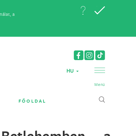
álat, a
HU
Menü
FŐOLDAL
 Betlehemben, a