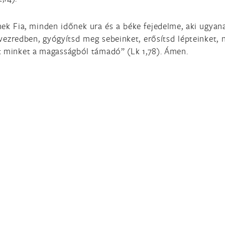
nnek Fia, minden időnek ura és a béke fejedelme, aki ugyan
zredben, gyógyítsd meg sebeinket, erősítsd lépteinket, n
t minket a magasságból támadó” (Lk 1,78). Ámen.