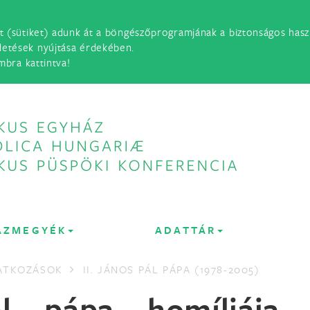
t (sütiket) adunk át a böngészőprogramjának a biztonságos haszn
detések nyújtása érdekében.
mbra kattintva!
ÁZMEGYÉK
ADATTÁR
LATKOZÁSOK
II. JÁNOS PÁL PÁPA (1978-2005)
ál pápa homíliája