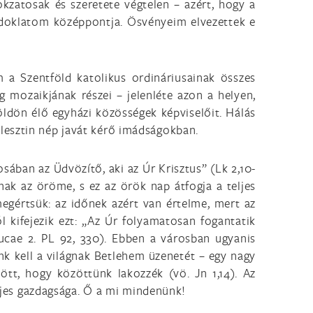
kzatosak és szeretete végtelen – azért, hogy a
ndoklatom középpontja. Ösvényeim elvezettek e
 a Szentföld katolikus ordináriusainak összes
g mozaikjának részei – jelenléte azon a helyen,
öldön élő egyházi közösségek képviselőit. Hálás
lesztin nép javát kérő imádságokban.
sában az Üdvözítő, aki az Úr Krisztus” (Lk 2,10-
ak az öröme, s ez az örök nap átfogja a teljes
megértsük: az időnek azért van értelme, mert az
 kifejezik ezt: „Az Úr folyamatosan fogantatik
ucae 2. PL 92, 330). Ebben a városban ugyanis
k kell a világnak Betlehem üzenetét – egy nagy
ljött, hogy közöttünk lakozzék (vö. Jn 1,14). Az
eljes gazdagsága. Ő a mi mindenünk!