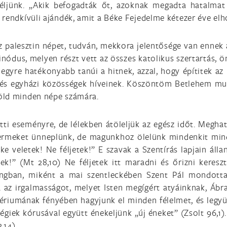
ljünk. „Akik befogadták őt, azoknak megadta hatalmat ar
rendkívüli ajándék, amit a Béke Fejedelme kétezer éve elho
 palesztin népet, tudván, mekkora jelentősége van ennek
inódus, melyen részt vett az összes katolikus szertartás, ö
k egyre hatékonyabb tanúi a hitnek, azzal, hogy építitek az
k és egyházi közösségek híveinek. Köszöntöm Betlehem m
öld minden népe számára.
tti eseményre, de lélekben átöleljük az egész időt. Megha
yermeket ünneplünk, de magunkhoz ölelünk mindenkit mind
e veletek! Ne féljetek!” E szavak a Szentírás lapjain áll
ek!” (Mt 28,10) Ne féljetek itt maradni és őrizni keres
angban, miként a mai szentleckében Szent Pál mondotta, 
 az irgalmasságot, melyet Isten megígért atyáinknak, Áb
tériumának fényében hagyjunk el minden félelmet, és legyü
z égiek kórusával együtt énekeljünk „új éneket” (Zsolt 96,
,14).