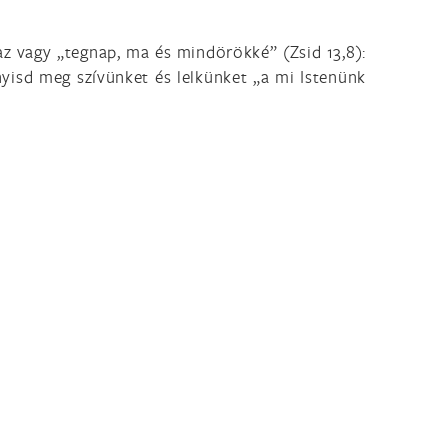
az vagy „tegnap, ma és mindörökké” (Zsid 13,8):
yisd meg szívünket és lelkünket „a mi Istenünk