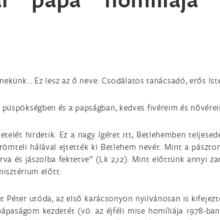
ekünk... Ez lesz az ő neve: Csodálatos tanácsadó, erős Isten
 püspökségben és a papságban, kedves fivéreim és nővére
övetelét hirdetik. Ez a nagy ígéret itt, Betlehemben teljes
mteli hálával ejtették ki Betlehem nevét. Mint a pásztoro
va és jászolba fektetve” (Lk 2,12). Mint előttünk annyi za
misztérium előtt.
Péter utóda, az első karácsonyon nyilvánosan is kifejez
paságom kezdetét (vö. az éjféli mise homíliája 1978-ban)