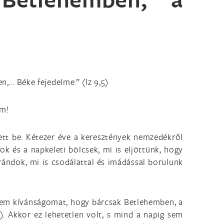
,... Béke fejedelme.” (Iz 9,5)
im!
edett be. Kétezer éve a keresztények nemzedékről
k és a napkeleti bölcsek, mi is eljöttünk, hogy
rándok, mi is csodálattal és imádással borulunk
tem kívánságomat, hogy bárcsak Betlehemben, a
. Akkor ez lehetetlen volt, s mind a napig sem