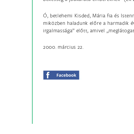
Ó, betlehemi Kisded, Mária fia és Iste
miközben haladunk előre a harmadik éve
irgalmassága” előtt, amivel „meglátoga
2000. március 22.