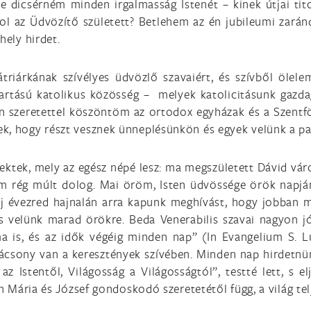
 dicsérném minden irgalmasság Istenét – kinek útjai tito
ol az Üdvözítő született? Betlehem az én jubileumi zará
hely hirdet.
iárkának szívélyes üdvözlő szavaiért, és szívből ölelem
ertartású katolikus közösség – melyek katolicitásunk gazda
ban szeretettel köszöntöm az ortodox egyházak és a Szentf
k, hogy részt vesznek ünneplésünkön és egyek velünk a pa
ektek, mely az egész népé lesz: ma megszületett Dávid váro
em rég múlt dolog. Mai öröm, Isten üdvössége örök napján
z új évezred hajnalán arra kapunk meghívást, hogy jobban 
 velünk marad örökre. Beda Venerabilis szavai nagyon jól
a is, és az idők végéig minden nap” (In Evangelium S. L
csony van a keresztények szívében. Minden nap hirdetnün
az Istentől, Világosság a Világosságtól”, testté lett, s e
sen Mária és József gondoskodó szeretetétől függ, a világ t