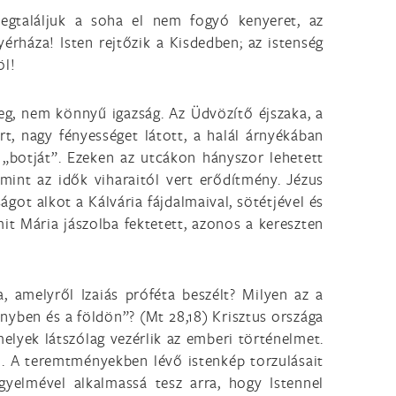
egtaláljuk a soha el nem fogyó kenyeret, az
yérháza! Isten rejtőzik a Kisdedben; az istenség
öl!
eg, nem könnyű igazság. Az Üdvözítő éjszaka, a
t, nagy fényességet látott, a halál árnyékában
s „botját”. Ezeken az utcákon hányszor lehetett
, mint az idők viharaitól vert erődítmény. Jézus
got alkot a Kálvária fájdalmaival, sötétjével és
it Mária jászolba fektetett, azonos a kereszten
 amelyről Izaiás próféta beszélt? Milyen az a
ben és a földön”? (Mt 28,18) Krisztus országa
melyek látszólag vezérlik az emberi történelmet.
ó. A teremtményekben lévő istenkép torzulásait
gyelmével alkalmassá tesz arra, hogy Istennel