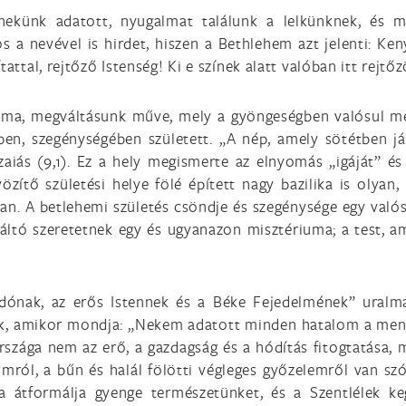
ekünk adatott, nyugalmat találunk a lelkünknek, és m
s a nevével is hirdet, hiszen a Bethlehem azt jelenti: Ken
attal, rejtőző Istenség! Ki e színek alatt valóban itt rejtőz
riuma, megváltásunk műve, mely a gyöngeségben valósul m
en, szegénységében született. „A nép, amely sötétben jár
zaiás (9,1). Ez a hely megismerte az elnyomás „igáját” é
vözítő születési helye fölé épített nagy bazilika is olyan
n. A betlehemi születés csöndje és szegénysége egy valósá
váltó szeretetnek egy és ugyanazon misztériuma; a test, am
dónak, az erős Istennek és a Béke Fejedelmének” uralma,
k, amikor mondja: „Nekem adatott minden hatalom a menny
rszága nem az erő, a gazdagság és a hódítás fitogtatása, 
mról, a bűn és halál fölötti végleges győzelemről van sz
a átformálja gyenge természetünket, és a Szentlélek ke