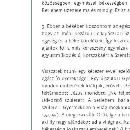
közösségben, egymással békességben é
Betlehem üzenete ma és mindig. Ez az a 
5. Ebben a békében köszöntöm az egész
hogy az imént bezárult Lelkipásztori Sz
egység és a béke kötelékeit. Így leszte
ajánlok föl a más keresztény egyháza
együttműködés új korszakáért a Szentf
Visszatekintünk egy kétezer évvel ezelő
egész földkerekséget. Egy újszülött G
minden emberének kiáltjuk, erővel: „Bék
feltámadott Jézus mondott: „Ne féljet
Üdvözítő született. A betlehemi barl
született Gyermekben a világ megkapta
1,54-55). A megtestesült Örök Ige misz
aki ily nagy ajándékot ad a világnak. A
békesség a jóakaratú embereknek” (Lk 2