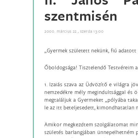
szentmisén
2000. március 22., szerda 13:00
„Gyermek született nekünk, fiú adatott n
Őboldogsága! Tisztelendő Testvéreim a
1. Izaiás szava az Üdvözítő e világra j
nemzedékre mély megindultsággal és örö
megtaláljuk a Gyermeket „pólyába takar
le az itt beteljesedett, kimondhatatlan 
Amikor megkezdtem szolgálatomat mint 
születés barlangjában ünnepelhetném pá