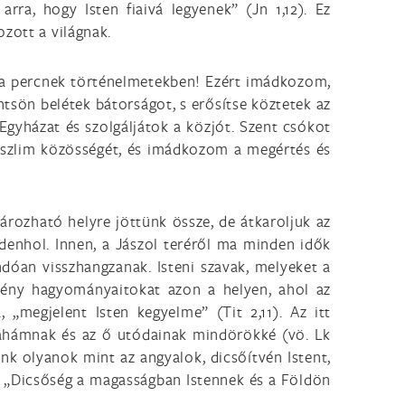
ra, hogy Isten fiaivá legyenek” (Jn 1,12). Ez
zott a világnak.
 a percnek történelmetekben! Ezért imádkozom,
ntsön belétek bátorságot, s erősítse köztetek az
 Egyházat és szolgáljátok a közjót. Szent csókot
uszlim közösségét, és imádkozom a megértés és
tározható helyre jöttünk össze, de átkaroljuk az
enhol. Innen, a Jászol teréről ma minden idők
andóan visszhangzanak. Isteni szavak, melyeket a
ztény hagyományaitokat azon a helyen, ahol az
„megjelent Isten kegyelme” (Tit 2,11). Az itt
rahámnak és az ő utódainak mindörökké (vö. Lk
nk olyanok mint az angyalok, dicsőítvén Istent,
1). „Dicsőség a magasságban Istennek és a Földön