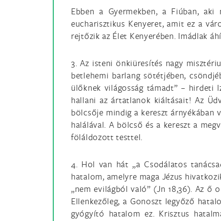
Ebben a Gyermekben, a Fiúban, aki n
eucharisztikus Kenyeret, amit ez a váro
rejtőzik az Élet Kenyerében. Imádlak áhít
3. Az isteni önkiüresítés nagy miszté
betlehemi barlang sötétjében, csöndjéb
ülőknek világosság támadt” – hirdeti I
hallani az ártatlanok kiáltásait! Az Üd
bölcsője mindig a kereszt árnyékában va
halálával. A bölcső és a kereszt a meg
föláldozott testtel.
4. Hol van hát „a Csodálatos tanácsa
hatalom, amelyre maga Jézus hivatkozi
„nem evilágból való” (Jn 18,36). Az ő o
Ellenkezőleg, a Gonoszt legyőző hatalo
gyógyító hatalom ez. Krisztus hatalm