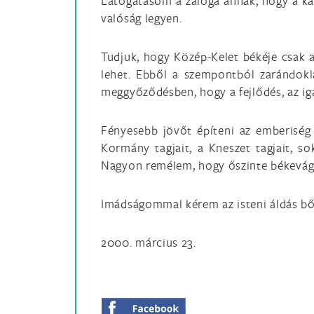
Látogatásom a záloga annak, hogy a k
valóság legyen.
Tudjuk, hogy Közép-Kelet békéje csak 
lehet. Ebből a szempontból zarándokl
meggyőződésben, hogy a fejlődés, az ig
Fényesebb jövőt építeni az emberiség
Kormány tagjait, a Kneszet tagjait, s
Nagyon remélem, hogy őszinte békevágy
Imádságommal kérem az isteni áldás bős
2000. március 23.