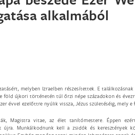
ogatása alkalmából
atásért, melyben Izraelben részesítettek. E találkozásna
e föld újkori történetén túl őrzi népe századokon és évezr
r évvel ezelőttre nyúlik vissza, Jézus születéséig, mely e 
k, Magistra vitae, az élet tanítómestere. Éppen ezér
k újra. Munkálkodnunk kell a zsidók és keresztények kö