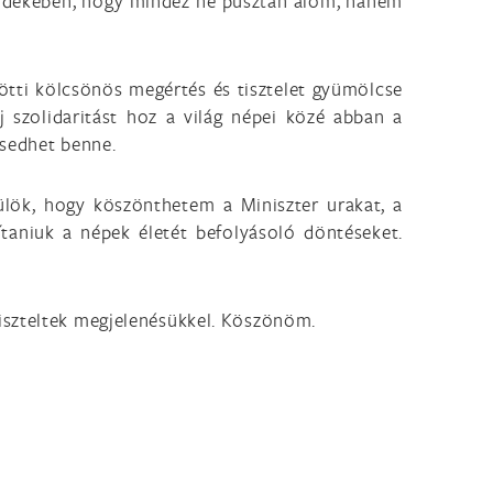
érdekében, hogy mindez ne pusztán álom, hanem
ötti kölcsönös megértés és tisztelet gyümölcse
 szolidaritást hoz a világ népei közé abban a
esedhet benne.
ülök, hogy köszönthetem a Miniszter urakat, a
ítaniuk a népek életét befolyásoló döntéseket.
iszteltek megjelenésükkel. Köszönöm.