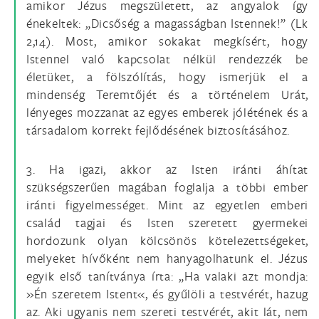
amikor Jézus megszületett, az angyalok így
énekeltek: „Dicsőség a magasságban Istennek!” (Lk
2,14). Most, amikor sokakat megkísért, hogy
Istennel való kapcsolat nélkül rendezzék be
életüket, a fölszólítás, hogy ismerjük el a
mindenség Teremtőjét és a történelem Urát,
lényeges mozzanat az egyes emberek jólétének és a
társadalom korrekt fejlődésének biztosításához.
3. Ha igazi, akkor az Isten iránti áhítat
szükségszerűen magában foglalja a többi ember
iránti figyelmességet. Mint az egyetlen emberi
család tagjai és Isten szeretett gyermekei
hordozunk olyan kölcsönös kötelezettségeket,
melyeket hívőként nem hanyagolhatunk el. Jézus
egyik első tanítványa írta: „Ha valaki azt mondja:
»Én szeretem Istent«, és gyűlöli a testvérét, hazug
az. Aki ugyanis nem szereti testvérét, akit lát, nem