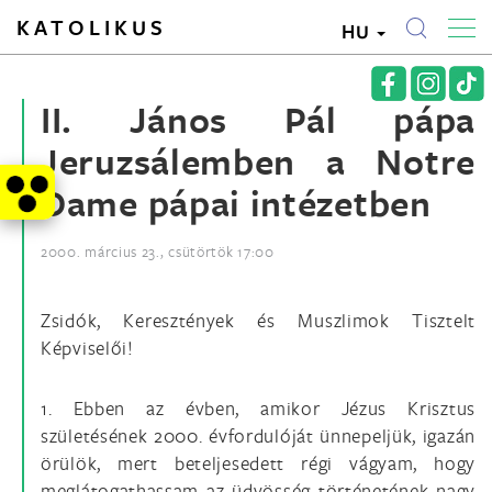
KATOLIKUS
HU
II. János Pál pápa
Jeruzsálemben a Notre
Dame pápai intézetben
2000. március 23., csütörtök 17:00
Zsidók, Keresztények és Muszlimok Tisztelt
Képviselői!
1. Ebben az évben, amikor Jézus Krisztus
születésének 2000. évfordulóját ünnepeljük, igazán
örülök, mert beteljesedett régi vágyam, hogy
meglátogathassam az üdvösség történetének nagy