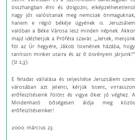
összhangban élni és dolgozni, elképzelhetetlenül
nagy jót valósítanak meg nemcsak önmaguknak,
hanem e régió békéje ügyének is. Jeruzsálem
valóban a Béke Városa lesz minden népnek. Akkor
majd idézhetjük a Próféta szavát: „Jertek, menjünk
föl az Úr hegyére, Jákob Istenének házába, hogy
tanítson minket utaira és az ő ösvényein járjunk!”
(Iz 2,3).
E feladat vállalása és teljesítése Jeruzsálem szent
városában azt jelenti, kérjük Istent, virrasszon
erőfeszítéseink fölött és vigye őket jó véghez. A
Mindenható bőségesen áldja meg közös
erőfeszítéseinket!
2000. március 23.