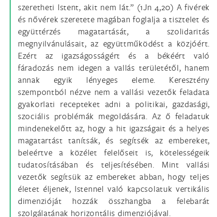
szeretheti Istent, akit nem lát.” (1Jn 4,20) A fivérek
és nővérek szeretete magában foglalja a tisztelet és
együttérzés magatartását, a szolidaritás
megnyilvánulásait, az együttműködést a közjóért.
Ezért az igazságosságért és a békéért való
fáradozás nem idegen a vallás területétől, hanem
annak egyik lényeges eleme. Keresztény
szempontból nézve nem a vallási vezetők feladata
gyakorlati recepteket adni a politikai, gazdasági,
szociális problémák megoldására. Az ő feladatuk
mindenekelőtt az, hogy a hit igazságait és a helyes
magatartást tanítsák, és segítsék az embereket,
beleértve a közélet felelőseit is, kötelességeik
tudatosításában és teljesítésében. Mint vallási
vezetők segítsük az embereket abban, hogy teljes
életet éljenek, Istennel való kapcsolatuk vertikális
dimenzióját hozzák összhangba a felebarát
szolgálatának horizontális dimenziójával.