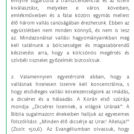
ennyire sugározná a transzcendenciát és az isteni
kiválasztást, melyeket e város köveiben,
emlékműveiben és a falai között egymás mellett
élő három vallás tanúságában érezhetünk. Ebben az
együttlétben nem minden könnyű, és nem is lesz
az. Mindazonáltal vallási hagyományainkban meg
kell találnunk a bölcsességet és magasabbrendű
késztetést arra, hogy a kölcsönös megértés és
szívbéli tisztelet győzelmét biztosítsuk.
2. Valamennyien egyetértünk abban, hogy a
vallásnak hitelesen Istenre kell koncentrálnia, s
hogy elsődleges vallási kötelezettségünk az imádás,
a dicséret és a hálaadás. A Korán első szúrája
mondja: „Dicséret Istennek, a világok Urának”. A
Biblia sugalmazott énekeiben halljuk az egyetemes
fölszólítást: „Minden élő dicsérje az Urat! Alleluja!”
(Zsolt 150,6). Az Evangéliumban olvassuk, hogy