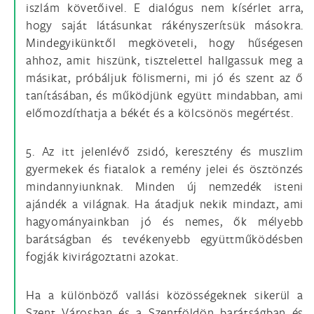
iszlám követőivel. E dialógus nem kísérlet arra,
hogy saját látásunkat rákényszerítsük másokra.
Mindegyikünktől megköveteli, hogy hűségesen
ahhoz, amit hiszünk, tisztelettel hallgassuk meg a
másikat, próbáljuk fölismerni, mi jó és szent az ő
tanításában, és működjünk együtt mindabban, ami
előmozdíthatja a békét és a kölcsönös megértést.
5. Az itt jelenlévő zsidó, keresztény és muszlim
gyermekek és fiatalok a remény jelei és ösztönzés
mindannyiunknak. Minden új nemzedék isteni
ajándék a világnak. Ha átadjuk nekik mindazt, ami
hagyományainkban jó és nemes, ők mélyebb
barátságban és tevékenyebb együttműködésben
fogják kivirágoztatni azokat.
Ha a különböző vallási közösségeknek sikerül a
Szent Városban és a Szentföldön barátságban és