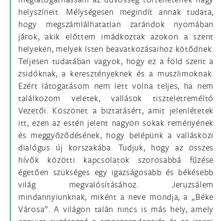
helyszíneit. Mélységesen megindít annak tudata,
hogy megszámlálhatatlan zarándok nyomában
járok, akik előttem imádkoztak azokon a szent
helyeken, melyek Isten beavatkozásaihoz kötődnek.
Teljesen tudatában vagyok, hogy ez a föld szent a
zsidóknak, a keresztényeknek és a muszlimoknak.
Ezért látogatásom nem lett volna teljes, ha nem
találkozom veletek, vallások tiszteletreméltó
Vezetői. Köszönet a biztatásért, amit jelenlétetek
itt, ezen az estén jelent nagyon sokak reményének
és meggyőződésének, hogy belépünk a vallásközi
dialógus új korszakába. Tudjuk, hogy az összes
hívők közötti kapcsolatok szorosabbá fűzése
égetően szükséges egy igazságosabb és békésebb
világ megvalósításához. Jeruzsálem
mindannyiunknak, miként a neve mondja, a „Béke
Városa”. A világon talán nincs is más hely, amely