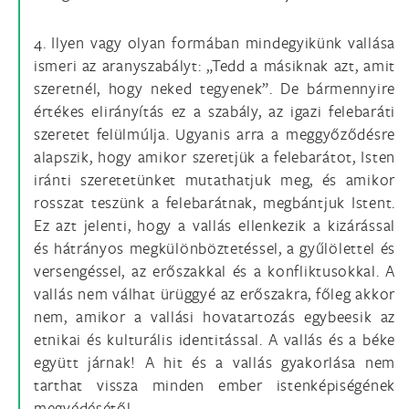
4. Ilyen vagy olyan formában mindegyikünk vallása
ismeri az aranyszabályt: „Tedd a másiknak azt, amit
szeretnél, hogy neked tegyenek”. De bármennyire
értékes elirányítás ez a szabály, az igazi felebaráti
szeretet felülmúlja. Ugyanis arra a meggyőződésre
alapszik, hogy amikor szeretjük a felebarátot, Isten
iránti szeretetünket mutathatjuk meg, és amikor
rosszat teszünk a felebarátnak, megbántjuk Istent.
Ez azt jelenti, hogy a vallás ellenkezik a kizárással
és hátrányos megkülönböztetéssel, a gyűlölettel és
versengéssel, az erőszakkal és a konfliktusokkal. A
vallás nem válhat ürüggyé az erőszakra, főleg akkor
nem, amikor a vallási hovatartozás egybeesik az
etnikai és kulturális identitással. A vallás és a béke
együtt járnak! A hit és a vallás gyakorlása nem
tarthat vissza minden ember istenképiségének
megvédésétől.