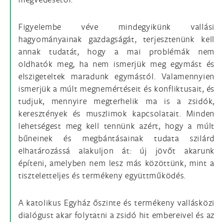
Figyelembe véve mindegyikünk vallási
hagyományainak gazdagságát, terjesztenünk kell
annak tudatát, hogy a mai problémák nem
oldhatók meg, ha nem ismerjük meg egymást és
elszigeteltek maradunk egymástól. Valamennyien
ismerjük a múlt megnemértéseit és konfliktusait, és
tudjuk, mennyire megterhelik ma is a zsidók,
keresztények és muszlimok kapcsolatait. Minden
lehetségest meg kell tennünk azért, hogy a múlt
bűneinek és megbántásainak tudata szilárd
elhatározássá alakuljon át: új jövőt akarunk
építeni, amelyben nem lesz más közöttünk, mint a
tiszteletteljes és termékeny együttműködés.
A katolikus Egyház őszinte és termékeny vallásközi
dialógust akar folytatni a zsidó hit embereivel és az