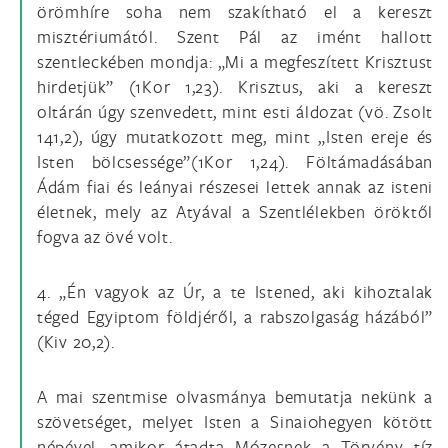
örömhíre soha nem szakítható el a kereszt
misztériumától. Szent Pál az imént hallott
szentleckében mondja: „Mi a megfeszített Krisztust
hirdetjük” (1Kor 1,23). Krisztus, aki a kereszt
oltárán úgy szenvedett, mint esti áldozat (vö. Zsolt
141,2), úgy mutatkozott meg, mint „Isten ereje és
Isten bölcsessége”(1Kor 1,24). Föltámadásában
Ádám fiai és leányai részesei lettek annak az isteni
életnek, mely az Atyával a Szentlélekben öröktől
fogva az övé volt.
4. „Én vagyok az Úr, a te Istened, aki kihoztalak
téged Egyiptom földjéről, a rabszolgaság házából”
(Kiv 20,2).
A mai szentmise olvasmánya bemutatja nekünk a
szövetséget, melyet Isten a Sinai0hegyen kötött
népével, amikor átadta Mózesnek a Törvény tíz