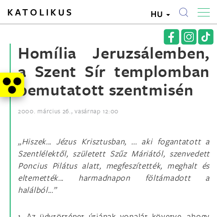
KATOLIKUS
HU
Homília Jeruzsálemben,
a Szent Sír templomban
bemutatott szentmisén
2000. március 26., vasárnap 12:00
„Hiszek... Jézus Krisztusban, ... aki fogantatott a
Szentlélektől, született Szűz Máriától, szenvedett
Poncius Pilátus alatt, megfeszítették, meghalt és
eltemették... harmadnapon föltámadott a
halálból...”
1. Az üdvtörténet útjának vonalát követve, ahogy