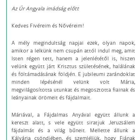
Az Úr Angyala imádság előtt
Kedves Fivéreim és Nővéreim!
A mély megindultság napjai ezek, olyan napok,
amikor a lelkünk nem csupán attól indul meg, amit
Isten régen tett, hanem a jelenlététől is, hiszen
velünk együtt járt Krisztus születésének, halálának
és föltámadásának földjén. E jubileumi zarándoklat
minden lépésénél velünk volt Mária,
megvilágosította utunkat és megosztotta fiainak és
leányainak örömeit és fájdalmait.
Máriával, a Fájdalmas Anyával együtt állunk a
kereszt alatt, s vele együtt siratjuk Jeruzsálem
fájdalmát és a világ bűneit. Mellette állunk a
Kálvária csöndjében, és szemléljük, hogy Fiának