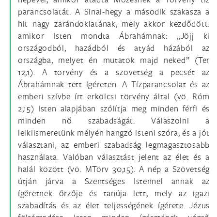
parancsolatát. A Sinai-hegy a második szakasza a
hit nagy zarándoklatának, mely akkor kezdődött.
amikor Isten mondta Ábrahámnak: „Jöjj ki
országodból, hazádból és atyád házából az
országba, melyet én mutatok majd neked” (Ter
12,1). A törvény és a szövetség a pecsét az
Ábrahámnak tett ígéreten. A Tízparancsolat és az
emberi szívbe írt erkölcsi törvény által (vö. Róm
2,15) Isten alapjában szólítja meg minden férfi és
minden nő szabadságát. Válaszolni a
lelkiismeretünk mélyén hangzó isteni szóra, és a jót
választani, az emberi szabadság legmagasztosabb
használata. Valóban választást jelent az élet és a
halál között (vö. MTörv 30,15). A nép a Szövetség
útján járva a Szentséges Istennel annak az
ígéretnek őrzője és tanúja lett, mely az igazi
szabadítás és az élet teljességének ígérete. Jézus