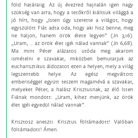
föld határaiig. Az új évezred hajnalán igen nagy
szükség van arra, hogy a tetőkről kiáltsuk világgá a
jó hírt, hogy „Isten úgy szerette a világot, hogy
egyszülött Fiát adta oda, hogy aki hisz benne, meg
ne haljon, hanem örök élete legyen” (Jn 3,16).
„Uram, ... az örök élet igéi nálad vannak” (Jn 6,68).
Ma mint Péter alázatos utóda meg akarom
ismételni e szavakat, miközben bemutatjuk az
eucharisztikus áldozatot ezen a helyen, mely a világ
legszentebb helye. Az egész megváltott
emberiséggel együtt teszem magamévá a szavakat,
melyeket Péter, a halász Krisztusnak, az élő Isten
Fiának mondott: „Uram, kihez menjünk, az örök
élet igéi egyedül nálad vannak”.
Krisztosz aneszti. Krisztus föltámadott! Valóban
föltámadott! Ámen.