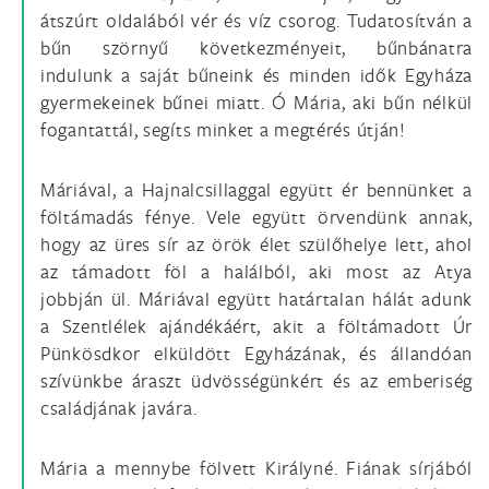
átszúrt oldalából vér és víz csorog. Tudatosítván a
bűn szörnyű következményeit, bűnbánatra
indulunk a saját bűneink és minden idők Egyháza
gyermekeinek bűnei miatt. Ó Mária, aki bűn nélkül
fogantattál, segíts minket a megtérés útján!
Máriával, a Hajnalcsillaggal együtt ér bennünket a
föltámadás fénye. Vele együtt örvendünk annak,
hogy az üres sír az örök élet szülőhelye lett, ahol
az támadott föl a halálból, aki most az Atya
jobbján ül. Máriával együtt határtalan hálát adunk
a Szentlélek ajándékáért, akit a föltámadott Úr
Pünkösdkor elküldött Egyházának, és állandóan
szívünkbe áraszt üdvösségünkért és az emberiség
családjának javára.
Mária a mennybe fölvett Királyné. Fiának sírjából