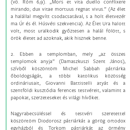
(vö. Róm 6,9). „Mors et vita duello conflixere
mirando; dux vitae mortuus regnat vivus.” (Az élet
a halállal megvítt csodacsatával, s a holt életvezér
ma Úr és él. Húsvéti szekvencia). Az Élet Ura halott
volt, most uralkodik győztesen a halál fölött, s
örök életet ad azoknak, akik hisznek benne.
2. Ebben a templomban, mely „az összes
templomok anyja” (Damaszkuszi Szent János),
szívből köszöntöm Michel Sabbah pátriárka
őboldogságát, a többi katolikus közösség
ordináriusait, Giovanni Battistelli atyát és a
szentföldi kusztódia ferences testvéreit, valamint a
papokat, szerzeteseket és világi hívőket.
Nagyrabecsüléssel és testvéri szeretettel
köszöntöm Diodorosz pátriárkát a görög ortodox
egyházból és Torkom pátriárkát az örmény