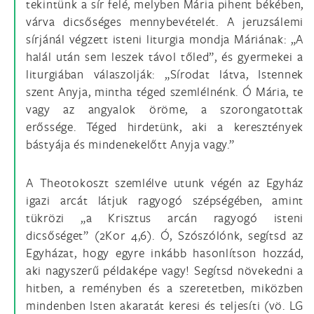
tekintünk a sír felé, melyben Mária pihent békében,
várva dicsőséges mennybevételét. A jeruzsálemi
sírjánál végzett isteni liturgia mondja Máriának: „A
halál után sem leszek távol tőled”, és gyermekei a
liturgiában válaszolják: „Sírodat látva, Istennek
szent Anyja, mintha téged szemlélnénk. Ó Mária, te
vagy az angyalok öröme, a szorongatottak
erőssége. Téged hirdetünk, aki a keresztények
bástyája és mindenekelőtt Anyja vagy.”
A Theotokoszt szemlélve utunk végén az Egyház
igazi arcát látjuk ragyogó szépségében, amint
tükrözi „a Krisztus arcán ragyogó isteni
dicsőséget” (2Kor 4,6). Ó, Szószólónk, segítsd az
Egyházat, hogy egyre inkább hasonlítson hozzád,
aki nagyszerű példaképe vagy! Segítsd növekedni a
hitben, a reményben és a szeretetben, miközben
mindenben Isten akaratát keresi és teljesíti (vö. LG