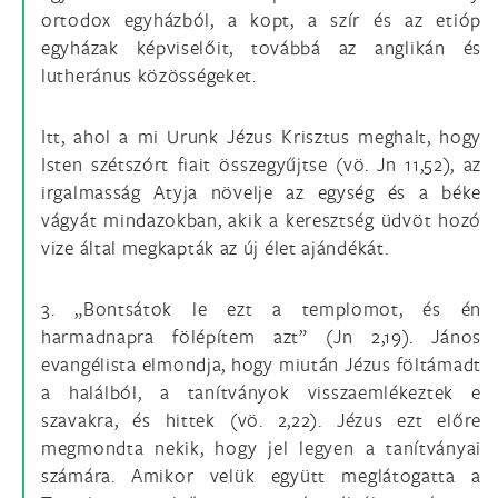
ortodox egyházból, a kopt, a szír és az etióp
egyházak képviselőit, továbbá az anglikán és
lutheránus közösségeket.
Itt, ahol a mi Urunk Jézus Krisztus meghalt, hogy
Isten szétszórt fiait összegyűjtse (vö. Jn 11,52), az
irgalmasság Atyja növelje az egység és a béke
vágyát mindazokban, akik a keresztség üdvöt hozó
vize által megkapták az új élet ajándékát.
3. „Bontsátok le ezt a templomot, és én
harmadnapra fölépítem azt” (Jn 2,19). János
evangélista elmondja, hogy miután Jézus föltámadt
a halálból, a tanítványok visszaemlékeztek e
szavakra, és hittek (vö. 2,22). Jézus ezt előre
megmondta nekik, hogy jel legyen a tanítványai
számára. Amikor velük együtt meglátogatta a