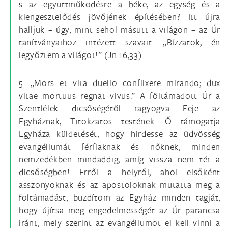
s az együttműködésre a béke, az egység és a
kiengesztelődés jövőjének építésében? Itt újra
halljuk – úgy, mint sehol másutt a világon – az Úr
tanítványaihoz intézett szavait: „Bízzatok, én
legyőztem a világot!” (Jn 16,33).
5. „Mors et vita duello conflixere mirando; dux
vitae mortuus regnat vivus.” A föltámadott Úr a
Szentlélek dicsőségétől ragyogva Feje az
Egyháznak, Titokzatos testének. Ő támogatja
Egyháza küldetését, hogy hirdesse az üdvösség
evangéliumát férfiaknak és nőknek, minden
nemzedékben mindaddig, amíg vissza nem tér a
dicsőségben! Erről a helyről, ahol elsőként
asszonyoknak és az apostoloknak mutatta meg a
föltámadást, buzdítom az Egyház minden tagját,
hogy újítsa meg engedelmességét az Úr parancsa
iránt, mely szerint az evangéliumot el kell vinni a