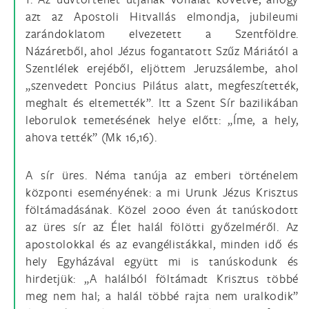
azt az Apostoli Hitvallás elmondja, jubileumi
zarándoklatom elvezetett a Szentföldre.
Názáretből, ahol Jézus fogantatott Szűz Máriától a
Szentlélek erejéből, eljöttem Jeruzsálembe, ahol
„szenvedett Poncius Pilátus alatt, megfeszítették,
meghalt és eltemették”. Itt a Szent Sír bazilikában
leborulok temetésének helye előtt: „Íme, a hely,
ahova tették” (Mk 16,16).
A sír üres. Néma tanúja az emberi történelem
központi eseményének: a mi Urunk Jézus Krisztus
föltámadásának. Közel 2000 éven át tanúskodott
az üres sír az Élet halál fölötti győzelméről. Az
apostolokkal és az evangélistákkal, minden idő és
hely Egyházával együtt mi is tanúskodunk és
hirdetjük: „A halálból föltámadt Krisztus többé
meg nem hal; a halál többé rajta nem uralkodik”