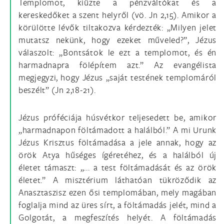
Templomot, kiűzte a pénzváltókat és a
kereskedőket a szent helyről (vö. Jn 2,15). Amikor a
körülötte lévők tiltakozva kérdezték: „Milyen jelet
mutatsz nekünk, hogy ezeket műveled?”, Jézus
válaszolt: „Bontsátok le ezt a templomot, és én
harmadnapra fölépítem azt.” Az evangélista
megjegyzi, hogy Jézus „saját testének templomáról
beszélt” (Jn 2,18-21).
Jézus próféciája húsvétkor teljesedett be, amikor
„harmadnapon föltámadott a halálból.” A mi Urunk
Jézus Krisztus föltámadása a jele annak, hogy az
örök Atya hűséges ígéretéhez, és a halálból új
életet támaszt: „... a test föltámadását és az örök
életet.” A misztérium láthatóan tükröződik az
Anasztaszisz ezen ősi templomában, mely magában
foglalja mind az üres sírt, a föltámadás jelét, mind a
Golgotát, a megfeszítés helyét. A föltámadás