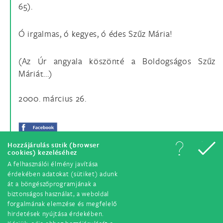
65).
Ó irgalmas, ó kegyes, ó édes Szűz Mária!
(Az Úr angyala köszönté a Boldogságos Szűz
Máriát...)
2000. március 26.
Hozzájárulás sütik (browser
cookies) kezeléséhez
A felhasználói élmény javítása
érdekében adatokat (sütiket) adunk
át a böngészőprogramjának a
biztonságos használat, a weboldal
forgalmának elemzése és megfelelő
hirdetések nyújtása érdekében.
© Minden jog fenntartva. 2018.