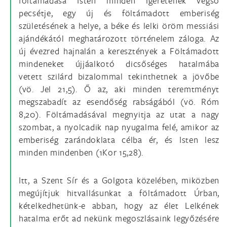
föltámadása Isten minden ígéretének végső
pecsétje, egy új és föltámadott emberiség
születésének a helye, a béke és lelki öröm messiási
ajándékától meghatározott történelem záloga. Az
új évezred hajnalán a keresztények a Föltámadott
mindeneket újjáalkotó dicsőséges hatalmába
vetett szilárd bizalommal tekinthetnek a jövőbe
(vö. Jel 21,5). Ő az, aki minden teremtményt
megszabadít az esendőség rabságából (vö. Róm
8,20). Föltámadásával megnyitja az utat a nagy
szombat, a nyolcadik nap nyugalma felé, amikor az
emberiség zarándoklata célba ér, és Isten lesz
minden mindenben (1Kor 15,28).
Itt, a Szent Sír és a Golgota közelében, miközben
megújítjuk hitvallásunkat a föltámadott Úrban,
kételkedhetünk-e abban, hogy az élet Lelkének
hatalma erőt ad nekünk megoszlásaink legyőzésére