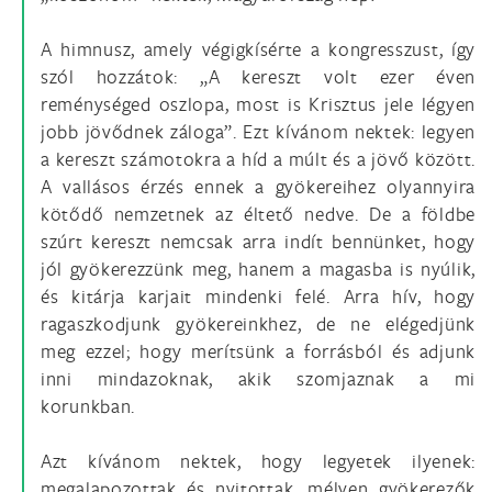
A himnusz, amely végigkísérte a kongresszust, így
szól hozzátok: „A kereszt volt ezer éven
reménységed oszlopa, most is Krisztus jele légyen
jobb jövődnek záloga”. Ezt kívánom nektek: legyen
a kereszt számotokra a híd a múlt és a jövő között.
A vallásos érzés ennek a gyökereihez olyannyira
kötődő nemzetnek az éltető nedve. De a földbe
szúrt kereszt nemcsak arra indít bennünket, hogy
jól gyökerezzünk meg, hanem a magasba is nyúlik,
és kitárja karjait mindenki felé. Arra hív, hogy
ragaszkodjunk gyökereinkhez, de ne elégedjünk
meg ezzel; hogy merítsünk a forrásból és adjunk
inni mindazoknak, akik szomjaznak a mi
korunkban.
Azt kívánom nektek, hogy legyetek ilyenek:
megalapozottak és nyitottak, mélyen gyökerezők