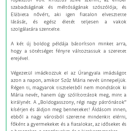
szabadságának és méltóságának szószólója; és
Elżbieta nővért, aki igen fiatalon elvesztette
látását, és egész életét teljesen a vakok
szolgálatára szentelte.
A két új boldog példája bátorítson minket arra,
hogy a sötétséget fényre változtassuk a szeretet
erejével.
Végezetül imádkozzuk el az Úrangyala imádságot
azon a napon, amikor Szűz Mária nevét ünnepeljük.
Régen ti, magyarok tiszteletből nem mondtátok ki
Mária nevét, hanem úgy szólítottátok meg, mint a
királynét. A „Boldogasszony, régi nagy pátrónátok”
kísérjen és áldjon meg benneteket! Áldásom innen,
ebből a nagy városból szeretne mindenkit elérni,
főként a gyermekeket és a fiatalokat, az időseket és