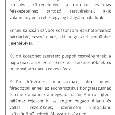
rítusaival, történelmével, a katolikus és más
felekezetekhez tartozó testvérekkel, akik
valamennyien a teljes egység irányába haladunk.
Ennek kapcsán szívből köszöntöm Bartholomaiosz
pátriárkát, testvéremet, aki megtisztel bennünket
jelenlétével.
Külön köszönet szeretett püspök testvéreimnek, a
papoknak, a szerzeteseknek és szerzetesnőknek és
mindnyájatoknak, kedves hívek!
Külön köszönet mindazoknak, akik annyit
fáradoztak ennek az eucharisztikus kongresszusnak
és ennek a napnak a megvalósításán. Amikor újfent
hálámat fejezem ki az engem fogadó állami és
vallási vezetőknek, szeretném kimondani:
„köszönöm” nektek, Magyarország nép!