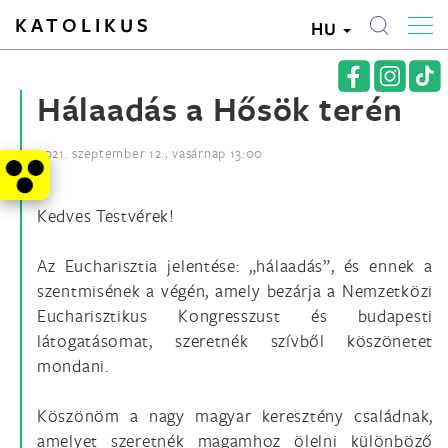
KATOLIKUS
HU
Hálaadás a Hősök terén
2021. szeptember 12., vasárnap 13:00
Kedves Testvérek!
Az Eucharisztia jelentése: „hálaadás”, és ennek a
szentmisének a végén, amely bezárja a Nemzetközi
Eucharisztikus Kongresszust és budapesti
látogatásomat, szeretnék szívből köszönetet
mondani.
Köszönöm a nagy magyar keresztény családnak,
amelyet szeretnék magamhoz ölelni különböző