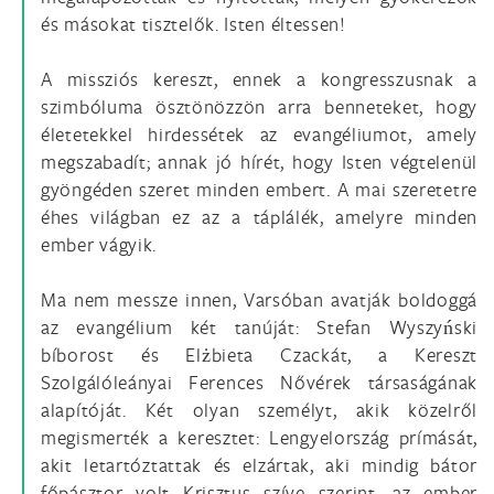
és másokat tisztelők. Isten éltessen!
A missziós kereszt, ennek a kongresszusnak a
szimbóluma ösztönözzön arra benneteket, hogy
életetekkel hirdessétek az evangéliumot, amely
megszabadít; annak jó hírét, hogy Isten végtelenül
gyöngéden szeret minden embert. A mai szeretetre
éhes világban ez az a táplálék, amelyre minden
ember vágyik.
Ma nem messze innen, Varsóban avatják boldoggá
az evangélium két tanúját: Stefan Wyszyński
bíborost és Elżbieta Czackát, a Kereszt
Szolgálóleányai Ferences Nővérek társaságának
alapítóját. Két olyan személyt, akik közelről
megismerték a keresztet: Lengyelország prímását,
akit letartóztattak és elzártak, aki mindig bátor
főpásztor volt Krisztus szíve szerint, az ember