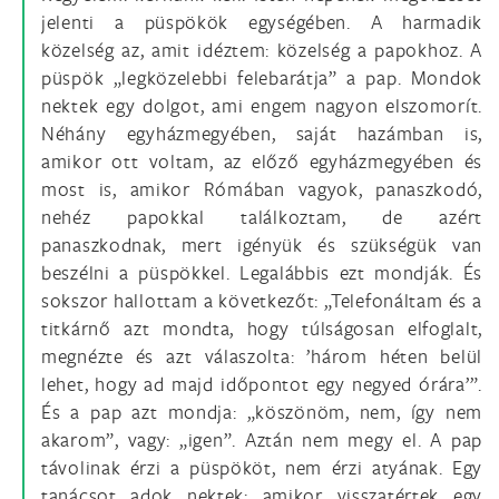
jelenti a püspökök egységében. A harmadik
közelség az, amit idéztem: közelség a papokhoz. A
püspök „legközelebbi felebarátja” a pap. Mondok
nektek egy dolgot, ami engem nagyon elszomorít.
Néhány egyházmegyében, saját hazámban is,
amikor ott voltam, az előző egyházmegyében és
most is, amikor Rómában vagyok, panaszkodó,
nehéz papokkal találkoztam, de azért
panaszkodnak, mert igényük és szükségük van
beszélni a püspökkel. Legalábbis ezt mondják. És
sokszor hallottam a következőt: „Telefonáltam és a
titkárnő azt mondta, hogy túlságosan elfoglalt,
megnézte és azt válaszolta: ’három héten belül
lehet, hogy ad majd időpontot egy negyed órára’”.
És a pap azt mondja: „köszönöm, nem, így nem
akarom”, vagy: „igen”. Aztán nem megy el. A pap
távolinak érzi a püspököt, nem érzi atyának. Egy
tanácsot adok nektek: amikor visszatértek egy