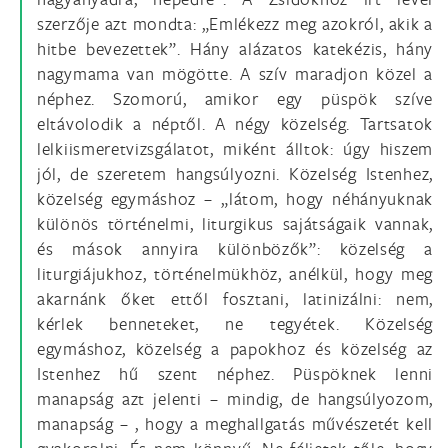
szerzője azt mondta: „Emlékezz meg azokról, akik a
hitbe bevezettek”. Hány alázatos katekézis, hány
nagymama van mögötte. A szív maradjon közel a
néphez. Szomorú, amikor egy püspök szíve
eltávolodik a néptől. A négy közelség. Tartsatok
lelkiismeretvizsgálatot, miként álltok: úgy hiszem
jól, de szeretem hangsúlyozni. Közelség Istenhez,
közelség egymáshoz – „látom, hogy néhányuknak
különös történelmi, liturgikus sajátságaik vannak,
és mások annyira különbözők”: közelség a
liturgiájukhoz, történelmükhöz, anélkül, hogy meg
akarnánk őket ettől fosztani, latinizálni: nem,
kérlek benneteket, ne tegyétek. Közelség
egymáshoz, közelség a papokhoz és közelség az
Istenhez hű szent néphez. Püspöknek lenni
manapság azt jelenti – mindig, de hangsúlyozom,
manapság – , hogy a meghallgatás művészetét kell