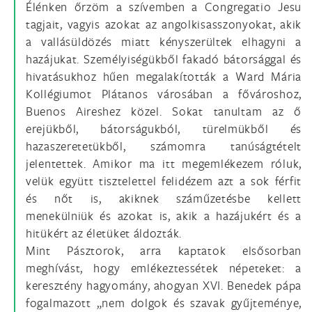
Élénken őrzöm a szívemben a Congregatio Jesu
tagjait, vagyis azokat az angolkisasszonyokat, akik
a vallásüldözés miatt kényszerültek elhagyni a
hazájukat. Személyiségükből fakadó bátorsággal és
hivatásukhoz hűen megalakították a Ward Mária
Kollégiumot Plátanos városában a fővároshoz,
Buenos Aireshez közel. Sokat tanultam az ő
erejükből, bátorságukból, türelmükből és
hazaszeretetükből, számomra tanúságtételt
jelentettek. Amikor ma itt megemlékezem róluk,
velük együtt tisztelettel felidézem azt a sok férfit
és nőt is, akiknek száműzetésbe kellett
menekülniük és azokat is, akik a hazájukért és a
hitükért az életüket áldozták.
Mint Pásztorok, arra kaptatok elsősorban
meghívást, hogy emlékeztessétek népeteket: a
keresztény hagyomány, ahogyan XVI. Benedek pápa
fogalmazott „nem dolgok és szavak gyűjteménye,