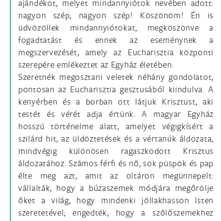
ajándékot, melyet mindannyiótok nevében adott:
nagyon szép, nagyon szép! Köszönöm! Én is
üdvözöllek mindannyiótokat, megköszönve a
fogadtatást és ennek az eseménynek a
megszervezését, amely az Eucharisztia központi
szerepére emlékeztet az Egyház életében.
Szeretnék megosztani veletek néhány gondolatot,
pontosan az Eucharisztia gesztusából kiindulva. A
kenyérben és a borban ott látjuk Krisztust, aki
testét és vérét adja értünk. A magyar Egyház
hosszú történelme alatt, amelyet végigkísért a
szilárd hit, az üldöztetések és a vértanúk áldozata,
mindvégig különösen ragaszkodott Krisztus
áldozatához. Számos férfi és nő, sok püspök és pap
élte meg azt, amit az oltáron megünnepelt:
vállalták, hogy a búzaszemek módjára megőrölje
őket a világ, hogy mindenki jóllakhasson Isten
szeretetével; engedték, hogy a szőlőszemekhez