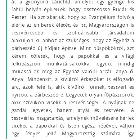
át a gyönyörű Lánchíd, amelyet egy gyenge kis
fahíd helyén építettek, hogy összekösse Budát és
Pestet. Ha azt akarjuk, hogy az Evangélium folyója
elérje az emberek életét, és itt, Magyarországon is
testvériesebb és szolidárisabb társadalom
alakuljon ki, ahhoz az szükséges, hogy az Egyház a
párbeszéd új hídjait építse. Mint püspököktől, azt
kérem tőletek, hogy a papokkal és a világi
lelkipásztori munkatársaitokkal együtt mindig
mutassátok meg az Egyház valódi arcát: anya ő.
Anya! Mindenkit, a kívülről érkezőket is elfogadó
arc, azok felé is, akik kívülről jönnek, testvéri és
nyitott a párbeszédre. Legyetek olyan főpásztorok,
akik szívükön viselik a testvériséget. A nyájnak ne
gazdái legyetek, hanem atyái és testvérei. A
testvéries magatartás, amelynek művelésére kérlek
titeket a papokkal és Isten egész népével, váljon
egy fényes jellé Magyarország számára. Így