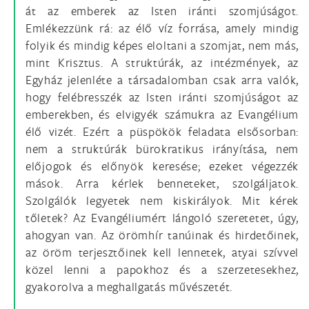
át az emberek az Isten iránti szomjúságot.
Emlékezzünk rá: az élő víz forrása, amely mindig
folyik és mindig képes eloltani a szomjat, nem más,
mint Krisztus. A struktúrák, az intézmények, az
Egyház jelenléte a társadalomban csak arra valók,
hogy felébresszék az Isten iránti szomjúságot az
emberekben, és elvigyék számukra az Evangélium
élő vizét. Ezért a püspökök feladata elsősorban:
nem a struktúrák bürokratikus irányítása, nem
előjogok és előnyök keresése; ezeket végezzék
mások. Arra kérlek benneteket, szolgáljatok.
Szolgálók legyetek nem kiskirályok. Mit kérek
tőletek? Az Evangéliumért lángoló szeretetet, úgy,
ahogyan van. Az örömhír tanúinak és hirdetőinek,
az öröm terjesztőinek kell lennetek, atyai szívvel
közel lenni a papokhoz és a szerzetesekhez,
gyakorolva a meghallgatás művészetét.