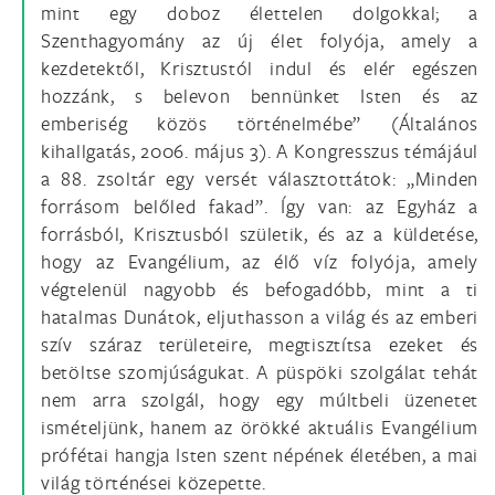
mint egy doboz élettelen dolgokkal; a
Szenthagyomány az új élet folyója, amely a
kezdetektől, Krisztustól indul és elér egészen
hozzánk, s belevon bennünket Isten és az
emberiség közös történelmébe” (Általános
kihallgatás, 2006. május 3). A Kongresszus témájául
a 88. zsoltár egy versét választottátok: „Minden
forrásom belőled fakad”. Így van: az Egyház a
forrásból, Krisztusból születik, és az a küldetése,
hogy az Evangélium, az élő víz folyója, amely
végtelenül nagyobb és befogadóbb, mint a ti
hatalmas Dunátok, eljuthasson a világ és az emberi
szív száraz területeire, megtisztítsa ezeket és
betöltse szomjúságukat. A püspöki szolgálat tehát
nem arra szolgál, hogy egy múltbeli üzenetet
ismételjünk, hanem az örökké aktuális Evangélium
prófétai hangja Isten szent népének életében, a mai
világ történései közepette.