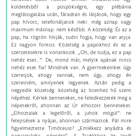
küldetésből a püspökségre, egy plébánia
meglátogatása után, fáradtan és látjátok, hogy egy
pap hívott, telefonáljatok neki: még aznap vagy
maximum másnap: nem később. A közelség. És az a
pap, ha rögtön hívják, tudni fogja, hogy van atyja.
Ez nagyon fontos. Közelség a papokhoz és ez a
szerzetesekre is vonatkozik. „Oh, de tudja, ez a pap
nehéz eset...”. De, mond már, melyik apának nincs
nehéz eset fia? Mindnek van. A gyermekeinket úgy
szeretjük, ahogy vannak, nem úgy, ahogy én
szeretném, amilyenek legyenek. Aztán pedig a
negyedik közelség: közelség az Istenhez hű szent
népéhez. Kérlek benneteket, ne feledkezzetek meg a
népetekről, ahonnan az Úr elhozott benneteket.
„Elhoztalak a legelőről, a juhok mögül”: ne
felejtsétek a nyájat, ahonnan származtok. Pál mire
figyelmeztette Timóteust? „Emlékezz anyádra és
nagyanyádra, népedre”. A Zsidókhoz írt levél