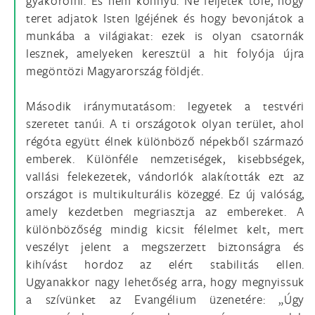
gyakorolni. És nem könnyű. Ne féljetek tőle, hogy
teret adjatok Isten Igéjének és hogy bevonjátok a
munkába a világiakat: ezek is olyan csatornák
lesznek, amelyeken keresztül a hit folyója újra
megöntözi Magyarország földjét.
Második iránymutatásom: legyetek a testvéri
szeretet tanúi. A ti országotok olyan terület, ahol
régóta együtt élnek különböző népekből származó
emberek. Különféle nemzetiségek, kisebbségek,
vallási felekezetek, vándorlók alakították ezt az
országot is multikulturális közeggé. Ez új valóság,
amely kezdetben megriasztja az embereket. A
különbözőség mindig kicsit félelmet kelt, mert
veszélyt jelent a megszerzett biztonságra és
kihívást hordoz az elért stabilitás ellen.
Ugyanakkor nagy lehetőség arra, hogy megnyissuk
a szívünket az Evangélium üzenetére: „Úgy