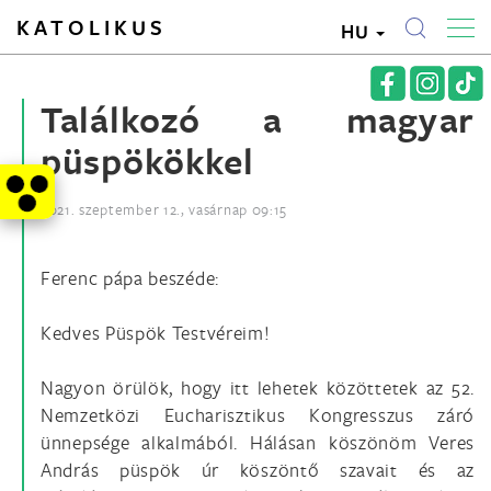
KATOLIKUS
HU
Találkozó a magyar
püspökökkel
2021. szeptember 12., vasárnap 09:15
Ferenc pápa beszéde:
Kedves Püspök Testvéreim!
Nagyon örülök, hogy itt lehetek közöttetek az 52.
Nemzetközi Eucharisztikus Kongresszus záró
ünnepsége alkalmából. Hálásan köszönöm Veres
András püspök úr köszöntő szavait és az