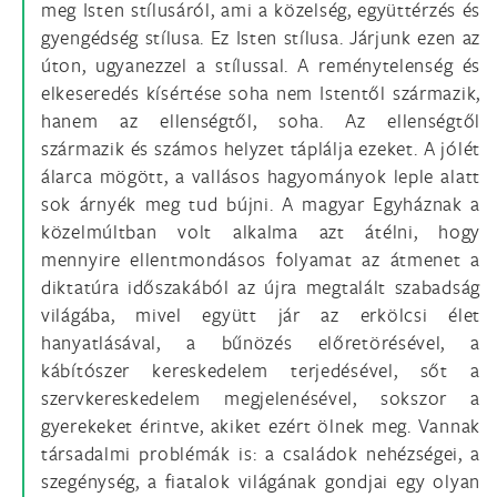
meg Isten stílusáról, ami a közelség, együttérzés és
gyengédség stílusa. Ez Isten stílusa. Járjunk ezen az
úton, ugyanezzel a stílussal. A reménytelenség és
elkeseredés kísértése soha nem Istentől származik,
hanem az ellenségtől, soha. Az ellenségtől
származik és számos helyzet táplálja ezeket. A jólét
álarca mögött, a vallásos hagyományok leple alatt
sok árnyék meg tud bújni. A magyar Egyháznak a
közelmúltban volt alkalma azt átélni, hogy
mennyire ellentmondásos folyamat az átmenet a
diktatúra időszakából az újra megtalált szabadság
világába, mivel együtt jár az erkölcsi élet
hanyatlásával, a bűnözés előretörésével, a
kábítószer kereskedelem terjedésével, sőt a
szervkereskedelem megjelenésével, sokszor a
gyerekeket érintve, akiket ezért ölnek meg. Vannak
társadalmi problémák is: a családok nehézségei, a
szegénység, a fiatalok világának gondjai egy olyan