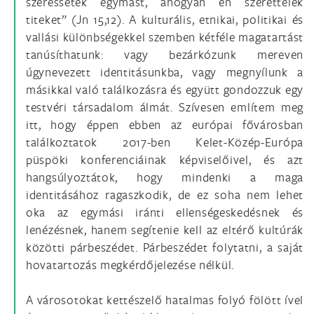
szeressétek egymást, ahogyan én szerettelek
titeket” (Jn 15,12). A kulturális, etnikai, politikai és
vallási különbségekkel szemben kétféle magatartást
tanúsíthatunk: vagy bezárkózunk mereven
úgynevezett identitásunkba, vagy megnyílunk a
másikkal való találkozásra és együtt gondozzuk egy
testvéri társadalom álmát. Szívesen említem meg
itt, hogy éppen ebben az európai fővárosban
találkoztatok 2017-ben Kelet-Közép-Európa
püspöki konferenciáinak képviselőivel, és azt
hangsúlyoztátok, hogy mindenki a maga
identitásához ragaszkodik, de ez soha nem lehet
oka az egymási iránti ellenségeskedésnek és
lenézésnek, hanem segítenie kell az eltérő kultúrák
közötti párbeszédet. Párbeszédet folytatni, a saját
hovatartozás megkérdőjelezése nélkül.
A városotokat kettészelő hatalmas folyó fölött ível