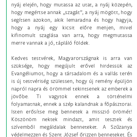
nyáj elején, hogy mutassa az utat, a nyáj közepén,
hogy megértse annak „szagát”, a nyáj mögött, hogy
segítsen azokon, akik lemaradna és hogy hagyja,
hogy a nyáj egy kicsit előre menjen, mivel
kifinomult szaglása van arra, hogy megmutassa
merre vannak a jó, tápláló földek.
Kedves testvérek, Magyarországnak is arra van
szüksége, hogy megújult erővel hirdessük az
Evangéliumot, hogy a társadalom és a vallás terén
is új testvériség szülessen, hogy új remény épüljön
napról napra és örömmel tekintsenek az emberek a
jövőbe. Ti vagytok ennek a történelmi
folyamatnak, ennek a szép kalandnak a főpásztorai.
Isten erősítse meg bennetek a misszió örömét!
Köszönöm nektek mindazt, amit tesztek és
szívemből megáldalak benneteket. A Szűzanya
védelmezzen és Szent József őrizzen benneteket. És