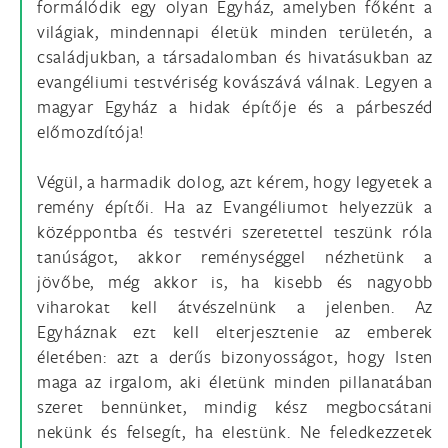
formálódik egy olyan Egyház, amelyben főként a
világiak, mindennapi életük minden területén, a
családjukban, a társadalomban és hivatásukban az
evangéliumi testvériség kovászává válnak. Legyen a
magyar Egyház a hidak építője és a párbeszéd
előmozdítója!
Végül, a harmadik dolog, azt kérem, hogy legyetek a
remény építői. Ha az Evangéliumot helyezzük a
középpontba és testvéri szeretettel teszünk róla
tanúságot, akkor reménységgel nézhetünk a
jövőbe, még akkor is, ha kisebb és nagyobb
viharokat kell átvészelnünk a jelenben. Az
Egyháznak ezt kell elterjesztenie az emberek
életében: azt a derűs bizonyosságot, hogy Isten
maga az irgalom, aki életünk minden pillanatában
szeret bennünket, mindig kész megbocsátani
nekünk és felsegít, ha elestünk. Ne feledkezzetek