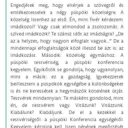
Engedjétek meg, hogy eltérjek a szövegtől és
emlékeztesselek a négy püspöki közelségre. A
közelség Istenhez az első. Én, mint fivér kérdezem:
imádkozol? Vagy csak elmondod a zsolozsmát. A
szíved imádkozik? Te szánsz időt az imádságra? „De
az a helyzet, hogy nagyon elfoglalt vagyok...” De a
mindennapi elfoglaltságok közé illeszd be azt is: az
imádkozást. Második: közelség egymáshoz. A
püspöki testvériség, a püspöki konferencia
kegyelem. Egyikőtök se gondolja, hogy ugyanolyan,
mint a másik: ez a gazdagság. Igyekezzetek
beilleszteni a püspökök egységébe a különbségeket
is és ne keressétek a hegymászók kötelének útját.
Testvérek mindannyian. Te másként gondolod, mint
én, de testvérem vagy. Vitázunk? Vitázzunk.
Kiabálunk? Kiabáljunk. De el a kezekkel a
testvériségtől: a püspöki Konferencia egységétől.
Kegyelem: kérnünk kell. Isten népének megőrzését