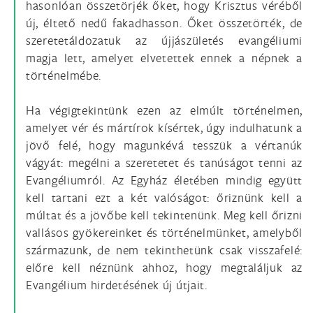
hasonlóan összetörjék őket, hogy Krisztus véréből
új, éltető nedű fakadhasson. Őket összetörték, de
szeretetáldozatuk az újjászületés evangéliumi
magja lett, amelyet elvetettek ennek a népnek a
történelmébe.
Ha végigtekintünk ezen az elmúlt történelmen,
amelyet vér és mártírok kísértek, úgy indulhatunk a
jövő felé, hogy magunkévá tesszük a vértanúk
vágyát: megélni a szeretetet és tanúságot tenni az
Evangéliumról. Az Egyház életében mindig együtt
kell tartani ezt a két valóságot: őriznünk kell a
múltat és a jövőbe kell tekintenünk. Meg kell őrizni
vallásos gyökereinket és történelmünket, amelyből
származunk, de nem tekinthetünk csak visszafelé:
előre kell néznünk ahhoz, hogy megtaláljuk az
Evangélium hirdetésének új útjait.