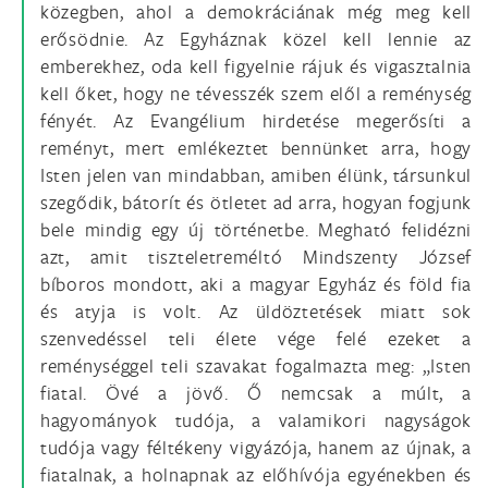
közegben, ahol a demokráciának még meg kell
erősödnie. Az Egyháznak közel kell lennie az
emberekhez, oda kell figyelnie rájuk és vigasztalnia
kell őket, hogy ne tévesszék szem elől a reménység
fényét. Az Evangélium hirdetése megerősíti a
reményt, mert emlékeztet bennünket arra, hogy
Isten jelen van mindabban, amiben élünk, társunkul
szegődik, bátorít és ötletet ad arra, hogyan fogjunk
bele mindig egy új történetbe. Megható felidézni
azt, amit tiszteletreméltó Mindszenty József
bíboros mondott, aki a magyar Egyház és föld fia
és atyja is volt. Az üldöztetések miatt sok
szenvedéssel teli élete vége felé ezeket a
reménységgel teli szavakat fogalmazta meg: „Isten
fiatal. Övé a jövő. Ő nemcsak a múlt, a
hagyományok tudója, a valamikori nagyságok
tudója vagy féltékeny vigyázója, hanem az újnak, a
fiatalnak, a holnapnak az előhívója egyénekben és