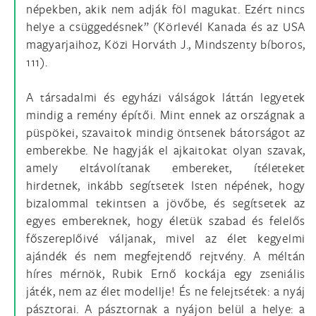
népekben, akik nem adják föl magukat. Ezért nincs
helye a csüggedésnek” (Körlevél Kanada és az USA
magyarjaihoz, Közi Horváth J., Mindszenty bíboros,
111).
A társadalmi és egyházi válságok láttán legyetek
mindig a remény építői. Mint ennek az országnak a
püspökei, szavaitok mindig öntsenek bátorságot az
emberekbe. Ne hagyják el ajkaitokat olyan szavak,
amely eltávolítanak embereket, ítéleteket
hirdetnek, inkább segítsetek Isten népének, hogy
bizalommal tekintsen a jövőbe, és segítsetek az
egyes embereknek, hogy életük szabad és felelős
főszereplőivé váljanak, mivel az élet kegyelmi
ajándék és nem megfejtendő rejtvény. A méltán
híres mérnök, Rubik Ernő kockája egy zseniális
játék, nem az élet modellje! És ne felejtsétek: a nyáj
pásztorai. A pásztornak a nyájon belül a helye: a