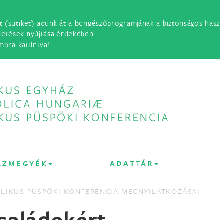
t (sütiket) adunk át a böngészőprogramjának a biztonságos haszn
detések nyújtása érdekében.
mbra kattintva!
ÁZMEGYÉK
ADATTÁR
LIKUS PÜSPÖKI KONFERENCIA MEGNYILATKOZÁSAI
saládokért