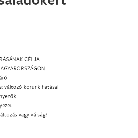
ÍRÁSÁNAK CÉLJA
G MAGYARORSZÁGON
áról
ne: változó korunk hatásai
ényezők
nyezet
változás vagy válság?