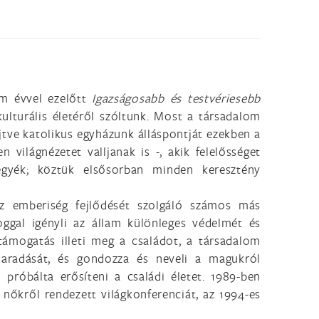
om évvel ezelőtt
Igazságosabb és testvériesebb
ulturális életéről szóltunk. Most a társadalom
jtve katolikus egyházunk álláspontját ezekben a
 világnézetet valljanak is -, akik felelősséget
tegyék; köztük elsősorban minden keresztény
 emberiség fejlődését szolgáló számos más
oggal igényli az állam különleges védelmét és
ámogatás illeti meg a családot, a társadalom
maradását, és gondozza és neveli a magukról
róbálta erősíteni a családi életet. 1989-ben
nőkről rendezett világkonferenciát, az 1994-es