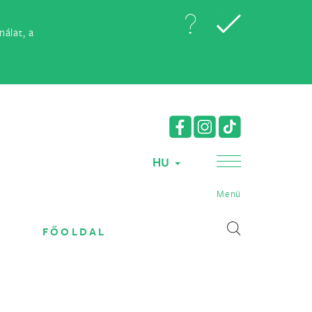
álat, a
HU
Menü
FŐOLDAL