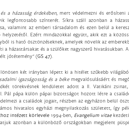
 és a házasság érdekében
, mert védelmezni és erősíteni 
ik legfontosabb színterét. Síkra száll azonban a házas
rsa, valamint az emberi társadalom és ezen belül a keresz
 helyzetétől. Ezért mindazokkal együtt, akik ezt a közöss
yból is ható ösztönzéseknek, amelyek növelik az emberekb
íti a házastársakat és a szülőket nagyszerű hivatásukban.
mélt jótétemény" (
GS 47
).
önösen két irányban lépett ki a hitélet szűkebb világából,
rsadalmi igazságosság és a béke
megvalósulásáért és megőr
dkét törekvésnek lendületet adott a II. Vatikáni zsinat
. Pál pápa külön pápai bizottságot hozott létre a családo
lmezi a családok jogait, részben az egyházon belül ösztö
ámos hivatalos egyházi megnyilatkozás született, így pél
hoz intézett körlevele
1994-ben,
Evangelium vitae
kezdetű
atjuk azonban a különböző országokban megjelent püspök