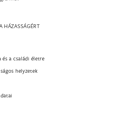
 A HÁZASSÁGÉRT
a és a családi életre
álságos helyzetek
adatai