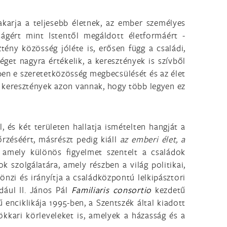
akarja a teljesebb életnek, az ember személyes
ságért mint Istentől megáldott életformáért -
tény közösség jóléte is, erősen függ a családi,
éget nagyra értékelik, a keresztények is szívből
en e szeretetközösség megbecsülését és az élet
 A keresztények azon vannak, hogy több legyen ez
 és két területen hallatja ismételten hangját a
zéséért, másrészt pedig kiáll
az emberi élet, a
, amely különös figyelmet szentelt a családok
k szolgálatára, amely részben a világ politikai,
nzi és irányítja a családközpontú lelkipásztori
dául II. János Pál
Familiaris consortio
kezdetű
 enciklikája 1995-ben, a Szentszék által kiadott
kari körleveleket is, amelyek a házasság és a