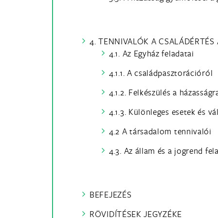
4. TENNIVALÓK A CSALÁDÉRTÉS
4.1. Az Egyház feladatai
4.1.1. A családpasztorációról
4.1.2. Felkészülés a házasságr
4.1.3. Különleges esetek és v
4.2 A társadalom tennivalói
4.3. Az állam és a jogrend fel
BEFEJEZÉS
RÖVIDÍTÉSEK JEGYZÉKE