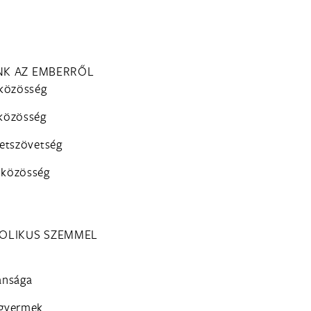
ÜNK AZ EMBERRŐL
 közösség
 közösség
letszövetség
 közösség
TOLIKUS SZEMMEL
lansága
 gyermek