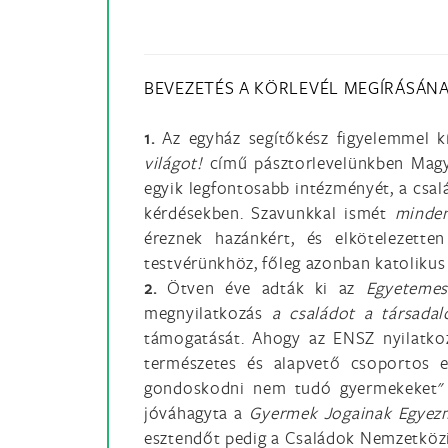
BEVEZETÉS A KÖRLEVÉL MEGÍRÁSÁNA
1.
Az egyház segítőkész figyelemmel k
világot!
című pásztorlevelünkben Magyar
egyik legfontosabb intézményét, a csal
kérdésekben. Szavunkkal ismét
minden
éreznek hazánkért, és elkötelezette
testvérünkhöz, főleg azonban katolikus
2.
Ötven éve adták ki az
Egyetemes
megnyilatkozás
a családot
a társada
támogatását. Ahogy az ENSZ nyilatkoz
természetes és alapvető csoportos e
gondoskodni nem tudó gyermekeket" (
jóváhagyta a
Gyermek Jogainak Egyez
esztendőt pedig a Családok Nemzetközi