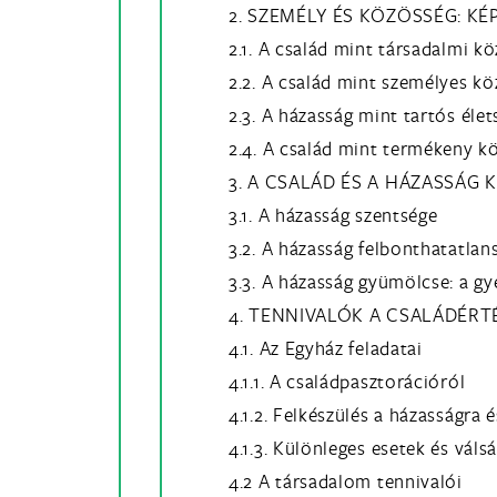
2. SZEMÉLY ÉS KÖZÖSSÉG: K
2.1. A család mint társadalmi k
2.2. A család mint személyes k
2.3. A házasság mint tartós éle
2.4. A család mint termékeny k
3. A CSALÁD ÉS A HÁZASSÁG
3.1. A házasság szentsége
3.2. A házasság felbonthatatlan
3.3. A házasság gyümölcse: a g
4. TENNIVALÓK A CSALÁDÉRT
4.1. Az Egyház feladatai
4.1.1. A családpasztorációról
4.1.2. Felkészülés a házasságra é
4.1.3. Különleges esetek és váls
4.2 A társadalom tennivalói