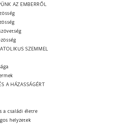
ÉPÜNK AZ EMBERRŐL
özösség
özösség
tszövetség
özösség
 KATOLIKUS SZEMMEL
sága
yermek
ÉS A HÁZASSÁGÉRT
s a családi életre
ágos helyzetek