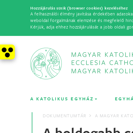
Hozzájárulás sütik (browser cookies) kezeléséhez
A felhasználói élmény javítása érdekében adatoka
weboldal forgalmának elemzése és megfelelő hir
Kérjük, adja ehhez hozzájárulását a jobb oldali go
A KATOLIKUS EGYHÁZ
EGYH
DOKUMENTUMTÁR
A MAGYAR KATO
A boldogabb c