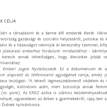
K CÉLJA
íséri a társadalom és a benne élő emberek életét. Hár
ország gazdasági és szociális helyzetéről, politikai és k
ádot és a házasságot tekintjük át keresztény szemmel, kife
 jóakaratú emberhez fordulunk
: mindazokhoz - bármilyen
n keresik annak lehetőségeit, hogy életünket jobbá 
 híveinkhez.
 Emberi Jogok Nyilatkozatá
t. Ez a dokumentum és az
lom alapvető és létfenntartó egységének
tartja,
amely j
ata leszögezi: "A lehető legmesszebbmenő védelem és t
gységét, különösen azért, mert biztosítja annak fenn
10. pont). Az ENSZ azóta is számos kezdeményezéssel p
ményé
t, ugyanebben az évben a gyermekekről, 1995-ben a 
 Évének nyilvánította.