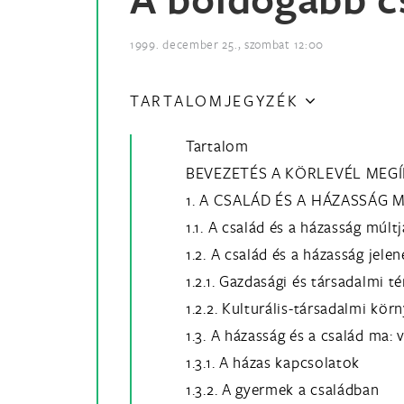
1999. december 25., szombat 12:00
TARTALOMJEGYZÉK
Tartalom
BEVEZETÉS A KÖRLEVÉL MEG
1. A CSALÁD ÉS A HÁZASSÁ
1.1. A család és a házasság múltj
1.2. A család és a házasság jele
1.2.1. Gazdasági és társadalmi t
1.2.2. Kulturális-társadalmi kör
1.3. A házasság és a család ma: 
1.3.1. A házas kapcsolatok
1.3.2. A gyermek a családban