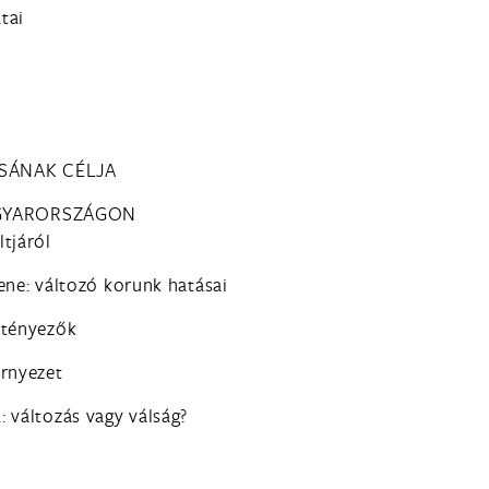
atai
SÁNAK CÉLJA
AGYARORSZÁGON
ltjáról
lene: változó korunk hatásai
i tényezők
örnyezet
a: változás vagy válság?