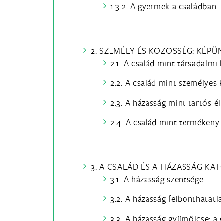
1.3.2. A gyermek a családban
2. SZEMÉLY ÉS KÖZÖSSÉG: KÉP
2.1. A család mint társadalmi
2.2. A család mint személyes
2.3. A házasság mint tartós é
2.4. A család mint termékeny
3. A CSALÁD ÉS A HÁZASSÁG KA
3.1. A házasság szentsége
3.2. A házasság felbonthatat
3.3. A házasság gyümölcse: a