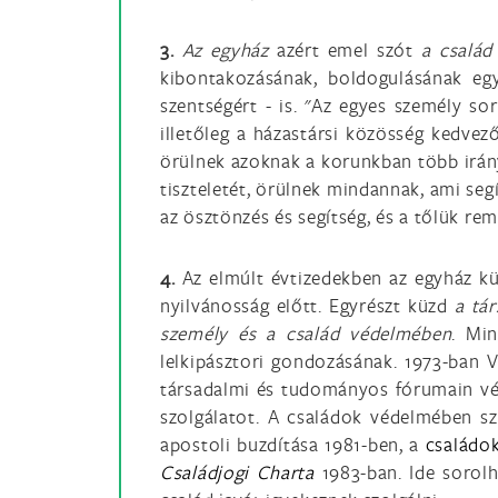
3.
Az egyház
azért emel szót
a család
kibontakozásának, boldogulásának egy
szentségért - is. "Az egyes személy so
illetőleg a házastársi közösség kedvező
örülnek azoknak a korunkban több irán
tiszteletét, örülnek mindannak, ami seg
az ösztönzés és segítség, és a tőlük re
4.
Az elmúlt évtizedekben az egyház kül
nyilvánosság előtt. Egyrészt küzd
a tá
személy és a család védelmében
. Min
lelkipásztori gondozásának. 1973-ban VI
társadalmi és tudományos fórumain véde
szolgálatot. A családok védelmében sz
apostoli buzdítása 1981-ben, a
családok
Családjogi Charta
1983-ban. Ide sorolh