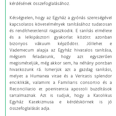
kérdésének összefoglalásához.
Kétségtelen, hogy az Egyház a gyónás szentségével
kapcsolatos követelmények tanításához tudatosan
és rendíthetetlenül ragaszkodik. E tanítás elmélete
és a lelkipásztori gyakorlat között azonban
bizonyos vákuum képződött. Jóllehet e
Vademecum alapja az Egyház hivatalos tanítása,
mégsem feladatunk, hogy azt egyszerűen
megismételjük, még akkor sem, ha néhány pontban
hivatkozunk rá. Ismerjük azt a gazdag tanítást,
melyet a Humanea vitae és a Veritatis splendor
enciklikák, valamint a Familiaris consortio és a
Reconciliatio et poenitentia apostoli buzdítások
tartalmaznak. Azt is tudjuk, hogy a Katolikus
Egyház Katekizmusa e kérdéskörnek is jó
összefoglalását adja.