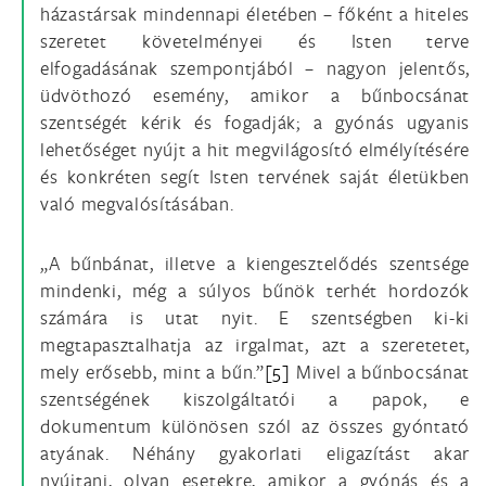
házastársak mindennapi életében – főként a hiteles
szeretet követelményei és Isten terve
elfogadásának szempontjából – nagyon jelentős,
üdvöthozó esemény, amikor a bűnbocsánat
szentségét kérik és fogadják; a gyónás ugyanis
lehetőséget nyújt a hit megvilágosító elmélyítésére
és konkréten segít Isten tervének saját életükben
való megvalósításában.
„A bűnbánat, illetve a kiengesztelődés szentsége
mindenki, még a súlyos bűnök terhét hordozók
számára is utat nyit. E szentségben ki-ki
megtapasztalhatja az irgalmat, azt a szeretetet,
mely erősebb, mint a bűn.”
[5]
Mivel a bűnbocsánat
szentségének kiszolgáltatói a papok, e
dokumentum különösen szól az összes gyóntató
atyának. Néhány gyakorlati eligazítást akar
nyújtani, olyan esetekre, amikor a gyónás és a