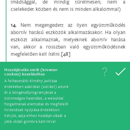
imádsággal, de mindig türelmesen; nem a
cselekedet közben és nem is minden alkalommal)
14.
Nem megengedett az ilyen együttműködés
abortív hatású eszközök alkalmazásakor. Ha olyan
eszközt alkalmaznak, melyeknek abortív hatása
van, akkor a rosszban való együttműködésnek
megfelelően kell ítélni.
[48]
15.
A keresztény házastársak Isten szeretetének
Hozzájárulás sütik (browser
cookies) kezeléséhez
tanúi a világban. Ezért a hit alapján az emberi
A felhasználói élmény javítása
gyöngeségek ellenére is legyenek meggyőződve
érdekében adatokat (sütiket) adunk
arról, hogy Isten kegyelmének segítségével
át a böngészőprogramjának a
biztonságos használat, a weboldal
lehetséges az Úr akaratának követése a
forgalmának elemzése és megfelelő
házaséletben. A gyakori és állhatatos imádsághoz,
hirdetések nyújtása érdekében.
szentáldozáshoz és gyónáshoz való menekülés
Kérjük, adja ehhez hozzájárulását a
elengedhetetlen az önuralom megszerzéséhez.
[49]
jobb oldali gombra kattintva!