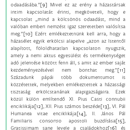
odaadásába.”
[9]
Mivel ez az erény a házastársak
intim kapcsolatát érinti, megköveteli, hogy e
kapcsolat „mind a kölcsönös odaadást, mind a
valóban emberi nemzést igaz szeretetben valósítsa
meg.”
[10]
Ezért emlékeztetnünk kell arra, hogy a
házasélet egyik erkölcsi alapelve „azon az Istentől
alapított, föloldhatatlan kapcsolaton nyugszik,
amely a nemi aktus egyesülést és termékenységet
adó jelentése között fenn áll, s amit az ember saját
kezdeményezésével nem bonthat meg.”
[11]
Századunk pápái több dokumentumot is
közzétettek, melyekben emlékeztettek a házassági
tisztaság erkölcstanának alapigazságaira. Ezek
közül külön említendő XI. Pius Casti connubii
enciklikája
[12]
, XII. Pius számos beszéde
[13]
, VI. Pál
Humanea vitae enciklikája
[14]
, II. János Pál
Familiaris consortio apostoli buzdítása
[15]
,
Gratissimam sane levele a családokhoz
[16]
és