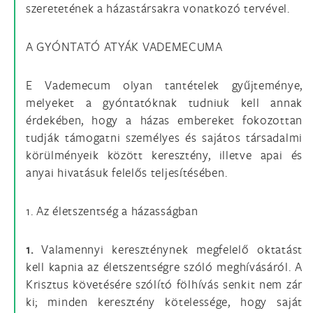
szeretetének a házastársakra vonatkozó tervével.
A GYÓNTATÓ ATYÁK VADEMECUMA
E Vademecum olyan tantételek gyűjteménye,
melyeket a gyóntatóknak tudniuk kell annak
érdekében, hogy a házas embereket fokozottan
tudják támogatni személyes és sajátos társadalmi
körülményeik között keresztény, illetve apai és
anyai hivatásuk felelős teljesítésében.
1. Az életszentség a házasságban
1.
Valamennyi kereszténynek megfelelő oktatást
kell kapnia az életszentségre szóló meghívásáról. A
Krisztus követésére szólító fölhívás senkit nem zár
ki; minden keresztény kötelessége, hogy saját