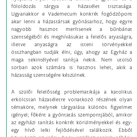
föloldozás tárgya a házasélet tisztasága.
Ugyanakkor e Vademecum konkrét fogódzópont
akar lenni a házastársak gyónásaihoz, hogy egyre
nagyobb hasznot merítsenek a bűnbánat
szentségéből és meghívásukat a felelős atyaságra,
illetve anyaságra az isteni törvényekkel
összhangban tudják élni; úgy, ahogy az Egyház a
maga tekintélyével tanítja nekik. Nem utolsó
sorban azok számára is hasznos lehet, akik a
házasság szentségére készülnek.
A szülői felelősség problematikája a katolikus
erkölcstan házaséletre vonatkozó részének olyan
témaköre, melynek tárgyalása különös figyelmet
igényel; főként a gyóntatás szempontjából, amikor
az egyházi tanítás konkrét körülményekkel és egy-
egy hívő lelki fejlődésével találkozik. Ebből