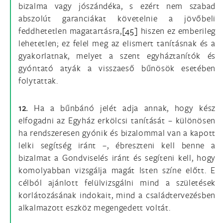
bizalma vagy jószándéka, s ezért nem szabad
abszolút garanciákat követelnie a jövőbeli
feddhetetlen magatartásra,
[45]
hiszen ez emberileg
lehetetlen; ez felel meg az elismert tanításnak és a
gyakorlatnak, melyet a szent egyháztanítók és
gyóntató atyák a visszaeső bűnösök esetében
folytattak.
12.
Ha a bűnbánó jelét adja annak, hogy kész
elfogadni az Egyház erkölcsi tanítását – különösen
ha rendszeresen gyónik és bizalommal van a kapott
lelki segítség iránt –, ébreszteni kell benne a
bizalmat a Gondviselés iránt és segíteni kell, hogy
komolyabban vizsgálja magát Isten színe előtt. E
célból ajánlott felülvizsgálni mind a születések
korlátozásának indokait, mind a családtervezésben
alkalmazott eszköz megengedett voltát.