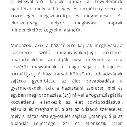
a Megváltótól kapják annak a kegyelemnek
ajándékát, mely a hűséges és termékeny szeretet
közösségét megszilárdítja és megnemesíti. Az
életszentség, melyre meghívást kaptak
mindenekelőtt kegyelmi ajándék.
Mindazok, akik a házaséletre kaptak meghívást, a
szeretetre szóló meghívásukat
[19]
tökéletes
önátadásukban valósítják meg, melynek a test
részéről megvannak a maga sajátos kifejezési
formái.
[20]
A házastársak kölcsönös odaadásának
sajátos gyümölcse az élet továbbadása a
gyermekeknek, akik a házastársi szeretet jelei és
egyben megkoronázása.
[21]
Mivel a fogamzásgátlás
közvetlenül ellenkezik az élet továbbadásával,
elárulja és meghamisítja azt az odaadó szeretetet,
mely a házastársi egyesülés sajátja: „manipulálja az
odaadás teljességét”,
[22]
és ellenkezik Isten