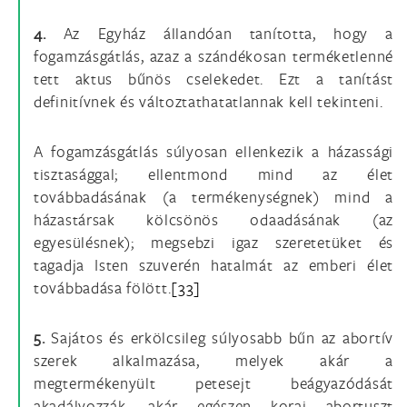
4.
Az Egyház állandóan tanította, hogy a
fogamzásgátlás, azaz a szándékosan terméketlenné
tett aktus bűnös cselekedet. Ezt a tanítást
definitívnek és változtathatatlannak kell tekinteni.
A fogamzásgátlás súlyosan ellenkezik a házassági
tisztasággal; ellentmond mind az élet
továbbadásának (a termékenységnek) mind a
házastársak kölcsönös odaadásának (az
egyesülésnek); megsebzi igaz szeretetüket és
tagadja Isten szuverén hatalmát az emberi élet
továbbadása fölött.
[33]
5.
Sajátos és erkölcsileg súlyosabb bűn az abortív
szerek alkalmazása, melyek akár a
megtermékenyült petesejt beágyazódását
akadályozzák, akár egészen korai abortuszt