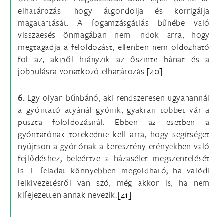
elhatározás, hogy átgondolja és korrigálja
magatartását. A fogamzásgátlás bűnébe való
visszaesés önmagában nem indok arra, hogy
megtagadja a feloldozást; ellenben nem oldozható
föl az, akiből hiányzik az őszinte bánat és a
jobbulásra vonatkozó elhatározás.
[40]
6.
Egy olyan bűnbánó, aki rendszeresen ugyanannál
a gyóntató atyánál gyónik, gyakran többet vár a
puszta föloldozásnál. Ebben az esetben a
gyóntatónak törekednie kell arra, hogy segítséget
nyújtson a gyónónak a keresztény erényekben való
fejlődéshez, beleértve a házasélet megszentelését
is. E feladat könnyebben megoldható, ha valódi
lelkivezetésről van szó, még akkor is, ha nem
kifejezetten annak nevezik.
[41]