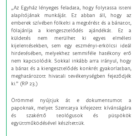
„Az Egyház lényeges feladata, hogy folytassa isteni
alapítójának munkáját. Ez abban áll, hogy az
emberek szívében fölkelti a megtérést és a bánatot,
fölajánlja a kiengesztelődés ajándékát. Ez a
küldetés nem merülhet ki egyes elméleti
kijelentésekben, sem egy eszményi-erkölcsi ideál
hirdetésében, melyekhez semmiféle hatékony erő
nem kapcsolódik. Sokkal inkább arra irányul, hogy
a bánat és a kiengesztelődés konkrét gyakorlatban,
meghatározott hivatali tevékenységben fejeződjék
ki.” (RP 23.)
Örömmel nyújtjuk át e dokumentumot a
papoknak, melyet Szentatya kifejezett kívánságára
és szakértő teológusok és püspökök
együttműködésével készítettük.