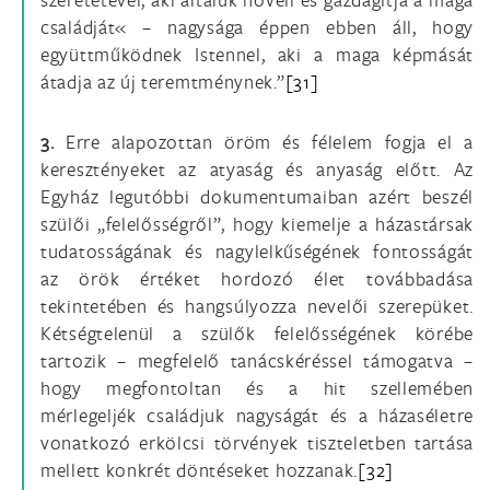
családját« – nagysága éppen ebben áll, hogy
együttműködnek Istennel, aki a maga képmását
átadja az új teremtménynek.”
[31]
3.
Erre alapozottan öröm és félelem fogja el a
keresztényeket az atyaság és anyaság előtt. Az
Egyház legutóbbi dokumentumaiban azért beszél
szülői „felelősségről”, hogy kiemelje a házastársak
tudatosságának és nagylelkűségének fontosságát
az örök értéket hordozó élet továbbadása
tekintetében és hangsúlyozza nevelői szerepüket.
Kétségtelenül a szülők felelősségének körébe
tartozik – megfelelő tanácskéréssel támogatva –
hogy megfontoltan és a hit szellemében
mérlegeljék családjuk nagyságát és a házaséletre
vonatkozó erkölcsi törvények tiszteletben tartása
mellett konkrét döntéseket hozzanak.
[32]