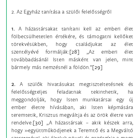
2. Az Egyház tanítása a szülői felelősségről
1.
A házastársakat tanítani kell az emberi élet
fölbecsülhetetlen értékére, és támogatni kellőket
törekvésükben, hogy családjukat az élet
szentélyévé formálják:
[28]
„Az emberi élet
továbbadásánál Isten másként van jelen, mint
bármely más nemzésnél a földön.”
[29]
2.
A szülők hivatásukat megtiszteltetésnek és
felelősségteljes feladatnak tekinthetik, ha
meggondolják, hogy Isten munkatársai egy új
ember életre hívásában, aki Isten képmására
teremtetik, Krisztus megváltja és az örök életre van
rendelve.
[30]
„A házastársak – akik készek arra,
hogy »együttműködjenek a Teremtő és a Megváltó
szeretetével, aki általuk növeli és gazdagítja a maga