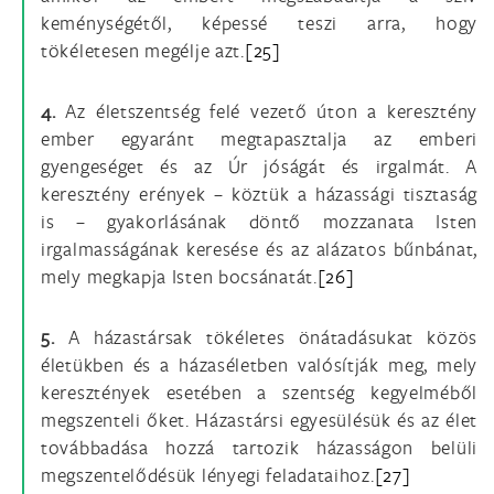
keménységétől, képessé teszi arra, hogy
tökéletesen megélje azt.
[25]
4.
Az életszentség felé vezető úton a keresztény
ember egyaránt megtapasztalja az emberi
gyengeséget és az Úr jóságát és irgalmát. A
keresztény erények – köztük a házassági tisztaság
is – gyakorlásának döntő mozzanata Isten
irgalmasságának keresése és az alázatos bűnbánat,
mely megkapja Isten bocsánatát.
[26]
5.
A házastársak tökéletes önátadásukat közös
életükben és a házaséletben valósítják meg, mely
keresztények esetében a szentség kegyelméből
megszenteli őket. Házastársi egyesülésük és az élet
továbbadása hozzá tartozik házasságon belüli
megszentelődésük lényegi feladataihoz.
[27]