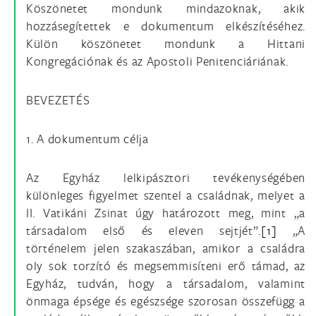
Köszönetet mondunk mindazoknak, akik
hozzásegítettek e dokumentum elkészítéséhez.
Külön köszönetet mondunk a Hittani
Kongregációnak és az Apostoli Penitenciáriának.
BEVEZETÉS
1. A dokumentum célja
Az Egyház lelkipásztori tevékenységében
különleges figyelmet szentel a családnak, melyet a
II. Vatikáni Zsinat úgy határozott meg, mint „a
társadalom első és eleven sejtjét”.
[1]
„A
történelem jelen szakaszában, amikor a családra
oly sok torzító és megsemmisíteni erő támad, az
Egyház, tudván, hogy a társadalom, valamint
önmaga épsége és egészsége szorosan összefügg a