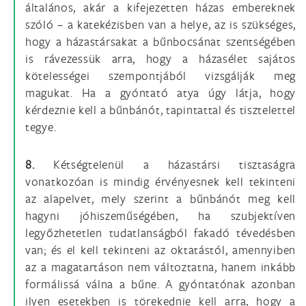
általános, akár a kifejezetten házas embereknek
szóló – a katekézisben van a helye, az is szükséges,
hogy a házastársakat a bűnbocsánat szentségében
is rávezessük arra, hogy a házasélet sajátos
kötelességei szempontjából vizsgálják meg
magukat. Ha a gyóntató atya úgy látja, hogy
kérdeznie kell a bűnbánót, tapintattal és tisztelettel
tegye.
8.
Kétségtelenül a házastársi tisztaságra
vonatkozóan is mindig érvényesnek kell tekinteni
az alapelvet, mely szerint a bűnbánót meg kell
hagyni jóhiszeműségében, ha szubjektíven
legyőzhetetlen tudatlanságból fakadó tévedésben
van; és el kell tekinteni az oktatástól, amennyiben
az a magatartáson nem változtatna, hanem inkább
formálissá válna a bűne. A gyóntatónak azonban
ilyen esetekben is törekednie kell arra, hogy a