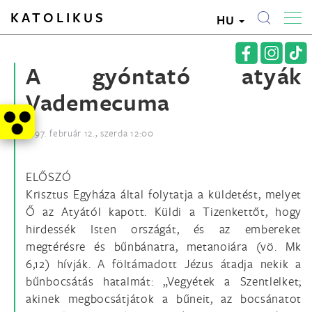
KATOLIKUS
HU
A gyóntató atyák
Vademecuma
1997. február 12., szerda 12:00
ELŐSZÓ
Krisztus Egyháza által folytatja a küldetést, melyet
Ő az Atyától kapott. Küldi a Tizenkettőt, hogy
hirdessék Isten országát, és az embereket
megtérésre és bűnbánatra, metanoiára (vö. Mk
6,12) hívják. A föltámadott Jézus átadja nekik a
bűnbocsátás hatalmát: „Vegyétek a Szentlelket;
akinek megbocsátjátok a bűneit, az bocsánatot