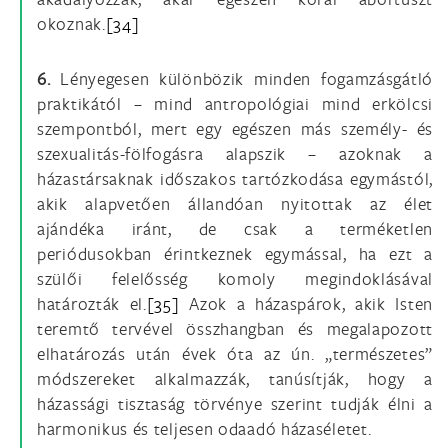
okoznak.
[34]
6.
Lényegesen különbözik minden fogamzásgátló
praktikától – mind antropológiai mind erkölcsi
szempontból, mert egy egészen más személy- és
szexualitás-fölfogásra alapszik – azoknak a
házastársaknak időszakos tartózkodása egymástól,
akik alapvetően állandóan nyitottak az élet
ajándéka iránt, de csak a terméketlen
periódusokban érintkeznek egymással, ha ezt a
szülői felelősség komoly megindoklásával
határozták el.
[35]
Azok a házaspárok, akik Isten
teremtő tervével összhangban és megalapozott
elhatározás után évek óta az ún. „természetes”
módszereket alkalmazzák, tanúsítják, hogy a
házassági tisztaság törvénye szerint tudják élni a
harmonikus és teljesen odaadó házaséletet.