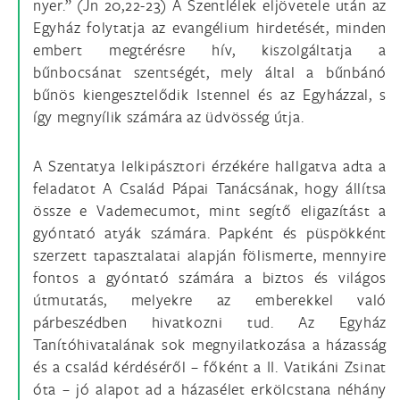
nyer.” (Jn 20,22-23) A Szentlélek eljövetele után az
Egyház folytatja az evangélium hirdetését, minden
embert megtérésre hív, kiszolgáltatja a
bűnbocsánat szentségét, mely által a bűnbánó
bűnös kiengesztelődik Istennel és az Egyházzal, s
így megnyílik számára az üdvösség útja.
A Szentatya lelkipásztori érzékére hallgatva adta a
feladatot A Család Pápai Tanácsának, hogy állítsa
össze e Vademecumot, mint segítő eligazítást a
gyóntató atyák számára. Papként és püspökként
szerzett tapasztalatai alapján fölismerte, mennyire
fontos a gyóntató számára a biztos és világos
útmutatás, melyekre az emberekkel való
párbeszédben hivatkozni tud. Az Egyház
Tanítóhivatalának sok megnyilatkozása a házasság
és a család kérdéséről – főként a II. Vatikáni Zsinat
óta – jó alapot ad a házasélet erkölcstana néhány