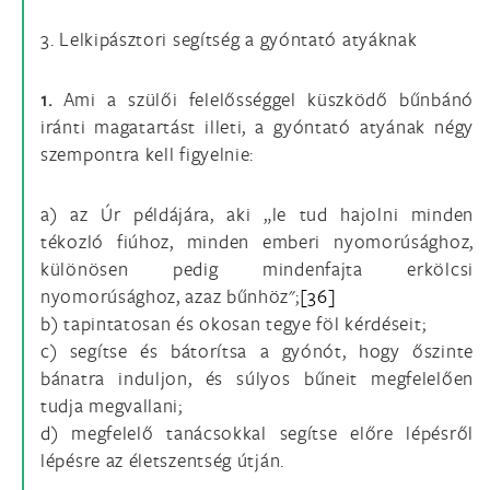
3. Lelkipásztori segítség a gyóntató atyáknak
1.
Ami a szülői felelősséggel küszködő bűnbánó
iránti magatartást illeti, a gyóntató atyának négy
szempontra kell figyelnie:
a) az Úr példájára, aki „le tud hajolni minden
tékozló fiúhoz, minden emberi nyomorúsághoz,
különösen pedig mindenfajta erkölcsi
nyomorúsághoz, azaz bűnhöz";
[36]
b) tapintatosan és okosan tegye föl kérdéseit;
c) segítse és bátorítsa a gyónót, hogy őszinte
bánatra induljon, és súlyos bűneit megfelelően
tudja megvallani;
d) megfelelő tanácsokkal segítse előre lépésről
lépésre az életszentség útján.