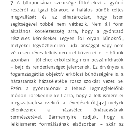
7.
A bűnbocsánat szentsége föltételezi a gyónó
részéról az igazi bánatot, a halálos bűnök teljes
megvallását és az elhatározást, hogy Isten
segítségével többé nem vétkezik. Nem áll fönn
általános kötelezettség arra, hogy a gyóntató
részletes kérdéseket tegyen föl olyan bűnökről,
melyeket legyőzhetetlen tudatlansággal vagy nem
vétkesen téves lelkiismerettel követtek el. E bűnök
azonban – jóllehet erkölcsileg nem beszámíthatók
– bajt és rendetlenséget jelentenek. Ez érvényes a
fogamzásgátlás objektív erkölcsi bűnösségére is: a
házastársak házaséletébe rossz szokást vezet be.
Ezért a gyóntatónak a lehető legmegfelelőbb
módon törekednie kell arra, hogy a lelkiismeretet
megszabadítsa ezektől a tévedésektől,
[42]
melyek
ellenkeznek a házasélet önátadásának
természetével. Bármennyire tudjuk, hogy a
lelkiismeret formálásának elsősorban – akár az