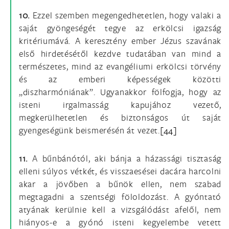
10.
Ezzel szemben megengedhetetlen, hogy valaki a
saját gyöngeségét tegye az erkölcsi igazság
kritériumává. A keresztény ember Jézus szavának
első hirdetésétől kezdve tudatában van mind a
természetes, mind az evangéliumi erkölcsi törvény
és az emberi képességek közötti
„diszharmóniának”. Ugyanakkor fölfogja, hogy az
isteni irgalmasság kapujához vezető,
megkerülhetetlen és biztonságos út saját
gyengeségünk beismerésén át vezet.
[44]
11.
A bűnbánótól, aki bánja a házassági tisztaság
elleni súlyos vétkét, és visszaesései dacára harcolni
akar a jövőben a bűnök ellen, nem szabad
megtagadni a szentségi föloldozást. A gyóntató
atyának kerülnie kell a vizsgálódást afelől, nem
hiányos-e a gyónó isteni kegyelembe vetett