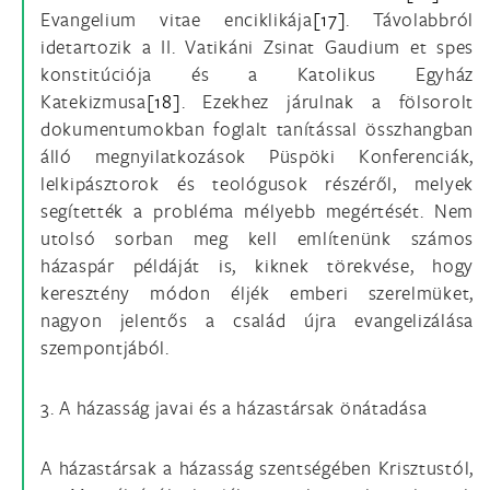
Evangelium vitae enciklikája
[17]
. Távolabbról
idetartozik a II. Vatikáni Zsinat Gaudium et spes
konstitúciója és a Katolikus Egyház
Katekizmusa
[18]
. Ezekhez járulnak a fölsorolt
dokumentumokban foglalt tanítással összhangban
álló megnyilatkozások Püspöki Konferenciák,
lelkipásztorok és teológusok részéről, melyek
segítették a probléma mélyebb megértését. Nem
utolsó sorban meg kell említenünk számos
házaspár példáját is, kiknek törekvése, hogy
keresztény módon éljék emberi szerelmüket,
nagyon jelentős a család újra evangelizálása
szempontjából.
3. A házasság javai és a házastársak önátadása
A házastársak a házasság szentségében Krisztustól,