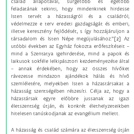
család állapotával, sürgetőbb és égetőbb
feladatának tekinti, hogy mindenkinek hirdesse
Isten tervét a házasságról és a családról;
védelmezze e terv eredeti gazdagságát és emberi,
illetve keresztény fejlődését, s így hozzájáruljon a
társadalom és Isten Népe megújulásához.”
[2]
Az
utóbbi években az Egyház fokozta erőfeszítéseit –
mind a Szentatya igehirdetése, mind a papok és
laikusok sokféle lelkipásztori kezdeményezése által
– annak érdekében, hogy az összes hívőket
rávezesse mindazon ajándékok hálás és hívő
szemléletére, melyekben Isten a házastársakat a
házasság szentségében részesíti. Célja az, hogy a
házastársak egyre előbbre jussanak az igazi
életszentség útján, és konkrét élethelyzeteikben
hitelesen tanúskodjanak az evangélium mellett.
A házasság és család számára az életszentség útján