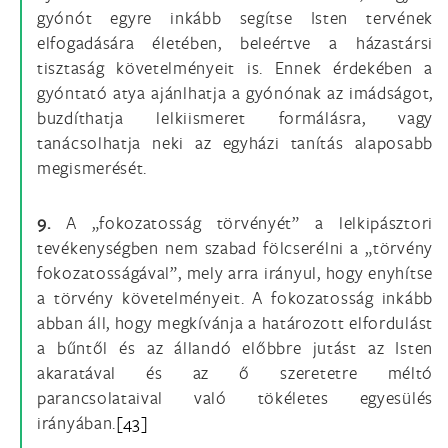
gyónót egyre inkább segítse Isten tervének
elfogadására életében, beleértve a házastársi
tisztaság követelményeit is. Ennek érdekében a
gyóntató atya ajánlhatja a gyónónak az imádságot,
buzdíthatja lelkiismeret formálásra, vagy
tanácsolhatja neki az egyházi tanítás alaposabb
megismerését.
9.
A „fokozatosság törvényét” a lelkipásztori
tevékenységben nem szabad fölcserélni a „törvény
fokozatosságával”, mely arra irányul, hogy enyhítse
a törvény követelményeit. A fokozatosság inkább
abban áll, hogy megkívánja a határozott elfordulást
a bűntől és az állandó előbbre jutást az Isten
akaratával és az ő szeretetre méltó
parancsolataival való tökéletes egyesülés
irányában.
[43]