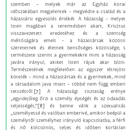
szemben – melyek már az Egyház korai
időszakában megjelentek – megvédte a család és a
házastársi egyesülés értékét. A házasság – melyet
Isten magában a teremtésben akart, Krisztus
visszavezetett eredetéhez és a szentség
méltóságára emelt – a házastársak közötti
szeretetnek és életnek bensőséges közössége; s
természete szerint a gyermekekre mint a házasság
javára irányul, akiket Isten rájuk akar bízni.
Természetének megfelelően az egyszer létrejött
kötelék – mind a házastársak és a gyermekek, mind
a társadalom java miatt – többé nem függ emberi
tetszéstől.
[7]
A házassági tisztaság erénye
„egyidejűleg őrzi a személy épségét és az odaadás
teljességét,”
[8]
és benne válik a szexualitás
„személyessé és valóban emberivé, amikor beépül a
személytől személyhez irányuló kapcsolatba, a férfi
és nő kölcsönös, teljes és időben korlátlan