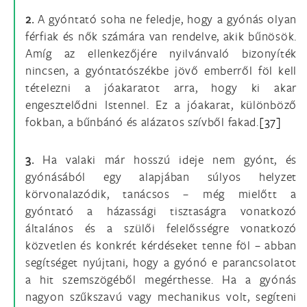
2.
A gyóntató soha ne feledje, hogy a gyónás olyan
férfiak és nők számára van rendelve, akik bűnösök.
Amíg az ellenkezőjére nyilvánvaló bizonyíték
nincsen, a gyóntatószékbe jövő emberről föl kell
tételezni a jóakaratot arra, hogy ki akar
engesztelődni Istennel. Ez a jóakarat, különböző
fokban, a bűnbánó és alázatos szívből fakad.
[37]
3.
Ha valaki már hosszú ideje nem gyónt, és
gyónásából egy alapjában súlyos helyzet
körvonalazódik, tanácsos – még mielőtt a
gyóntató a házassági tisztaságra vonatkozó
általános és a szülői felelősségre vonatkozó
közvetlen és konkrét kérdéseket tenne föl – abban
segítséget nyújtani, hogy a gyónó e parancsolatot
a hit szemszögéből megérthesse. Ha a gyónás
nagyon szűkszavú vagy mechanikus volt, segíteni