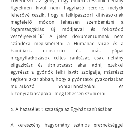
következik az igény, hogy emlékeztessünk néhány
figyelmen kívül nem hagyható tételre, melyek
lehetővé teszik, hogy a lelkipásztori kihívásoknak
megfelelő módon lehessen szembenézni a
fogamzásgátlás új módjaival és fokozódó
veszélyeivel.
[6]
A jelen dokumentumnak nem
szándéka megismételni a Humanae vitae és a
Familiaris consortio és más pápai
megnyilatkozások teljes tanítását, csak néhány
eligazítást és útmutatást akar adni; ezekkel
egyrészt a gyónók lelki javát szolgálja, másrészt
segíteni akar abban, hogy a gyóntatói gyakorlatban
mutatkozó pontatlanságokat és
bizonytalanságokat meg lehessen szüntetni.
2. A házasélet tisztasága az Egyház tanításában
A keresztény hagyomány számos eretnekséggel