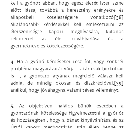
kell a gyónót abban, hogy egész életét Isten színe
előtt lássa; továbbá a keresztény erényekre és
állapotbeli kötelességeire vonatkozó
[38]
általánosabb kérdésekkel kell emlékeztetni az
életszentségre kapott meghívására, különös
tekintettel az élet továbbadása és a
gyermeknevelés kötelezettségére.
4.
Ha a gyónó kérdéseket tesz föl, vagy konkrét
probléma magyarázatát várja – akár csak burkoltan
is –, a gyóntató atyának megfelelő választ kell
adnia, de mindig okosan és diszkrécióval,
[39]
anélkül, hogy jóváhagyna valami téves véleményt.
5.
Az objektíven halálos bűnök esetében a
gyóntatónak kötelessége figyelmeztetni a gyónót
és hozzásegíteni, hogy a bánat kinyilvánítása és az
Úrtól kapott megbocsátás után éljen benne az