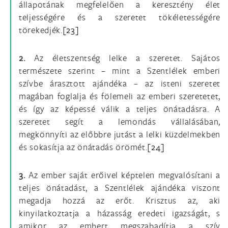
állapotának megfelelően a keresztény élet
teljességére és a szeretet tökéletességére
törekedjék.
[23]
2.
Az életszentség lelke a szeretet. Sajátos
természete szerint – mint a Szentlélek emberi
szívbe árasztott ajándéka – az isteni szeretet
magában foglalja és fölemeli az emberi szeretetet,
és így az képessé válik a teljes önátadásra. A
szeretet segít a lemondás vállalásában,
megkönnyíti az előbbre jutást a lelki küzdelmekben
és sokasítja az önátadás örömét.
[24]
3.
Az ember saját erőivel képtelen megvalósítani a
teljes önátadást, a Szentlélek ajándéka viszont
megadja hozzá az erőt. Krisztus az, aki
kinyilatkoztatja a házasság eredeti igazságát, s
amikor az embert megszabadítja a szív