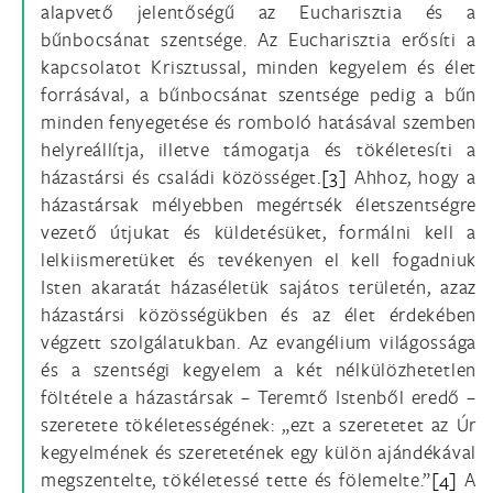
alapvető jelentőségű az Eucharisztia és a
bűnbocsánat szentsége. Az Eucharisztia erősíti a
kapcsolatot Krisztussal, minden kegyelem és élet
forrásával, a bűnbocsánat szentsége pedig a bűn
minden fenyegetése és romboló hatásával szemben
helyreállítja, illetve támogatja és tökéletesíti a
házastársi és családi közösséget.
[3]
Ahhoz, hogy a
házastársak mélyebben megértsék életszentségre
vezető útjukat és küldetésüket, formálni kell a
lelkiismeretüket és tevékenyen el kell fogadniuk
Isten akaratát házaséletük sajátos területén, azaz
házastársi közösségükben és az élet érdekében
végzett szolgálatukban. Az evangélium világossága
és a szentségi kegyelem a két nélkülözhetetlen
föltétele a házastársak – Teremtő Istenből eredő –
szeretete tökéletességének: „ezt a szeretetet az Úr
kegyelmének és szeretetének egy külön ajándékával
megszentelte, tökéletessé tette és fölemelte.”
[4]
A