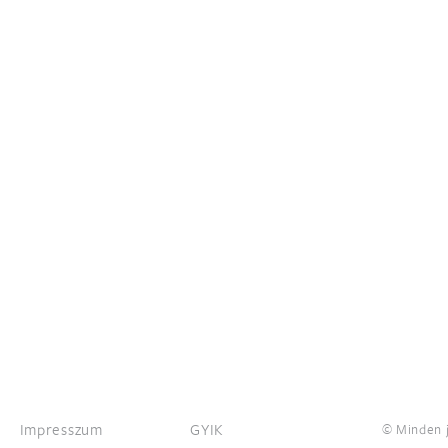
Impresszum
GYIK
© Minden j