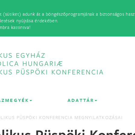
t (sütiket) adunk át a böngészőprogramjának a biztonságos haszn
detések nyújtása érdekében.
mbra kattintva!
ÁZMEGYÉK
ADATTÁR
LIKUS PÜSPÖKI KONFERENCIA MEGNYILATKOZÁSAI
likus Püspöki Konfe