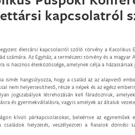
lettársi kapcsolatról 
egyzett élettársi kapcsolatról szóló törvény a Katolikus E
d számára. Az Egyház, a természeti törvény és a magyar Alk
a is hasznos életközössége, amelynek célja a házastársak 
a ismét hangsúlyozza, hogy a család az az alapvető embe
l nem helyettesíthető, része a népek és az egész emberis
yan jogszabályok létrehozásán kell fáradozniuk, amelyek 
ításra és gyermekvállalásra, vagyis amelyek az általuk vezet
ságon kívüli párkapcsolatokat, beleértve az egyneműek e
 a családok helyzetét, veszélyezteti a fiatalok döntési