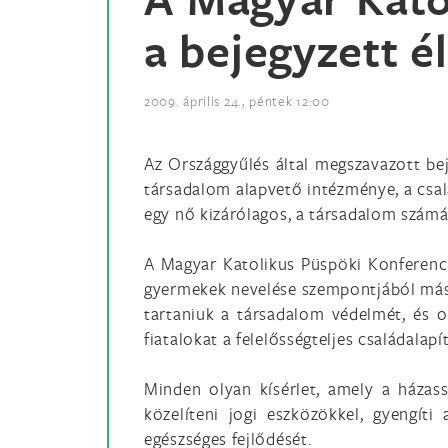
a bejegyzett é
2009. április 24., péntek 12:00
Az Országgyűlés által megszavazott bej
társadalom alapvető intézménye, a csalá
egy nő kizárólagos, a társadalom számár
A Magyar Katolikus Püspöki Konferenci
gyermekek nevelése szempontjából mássa
tartaniuk a társadalom védelmét, és ol
fiatalokat a felelősségteljes családalap
Minden olyan kísérlet, amely a házas
közelíteni jogi eszközökkel, gyengíti
egészséges fejlődését.