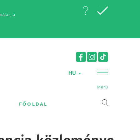
álat, a
HU
Menü
FŐOLDAL
rencia közleménye