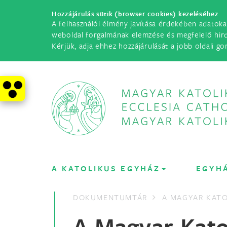
Hozzájárulás sütik (browser cookies) kezeléséhez
A felhasználói élmény javítása érdekében adatoka
weboldal forgalmának elemzése és megfelelő hir
Kérjük, adja ehhez hozzájárulását a jobb oldali go
A KATOLIKUS EGYHÁZ
EGYH
DOKUMENTUMTÁR
A MAGYAR KATO
A Magyar Kato