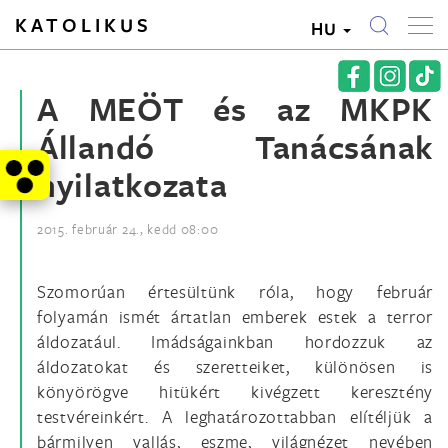
KATOLIKUS
HU
A MEÖT és az MKPK
Állandó Tanácsának
nyilatkozata
2015. február 24., kedd 08:00
Szomorúan értesültünk róla, hogy február
folyamán ismét ártatlan emberek estek a terror
áldozatául. Imádságainkban hordozzuk az
áldozatokat és szeretteiket, különösen is
könyörögve hitükért kivégzett keresztény
testvéreinkért. A leghatározottabban elítéljük a
bármilyen vallás, eszme, világnézet nevében