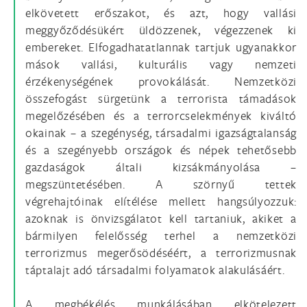
elkövetett erőszakot, és azt, hogy vallási
meggyőződésükért üldözzenek, végezzenek ki
embereket. Elfogadhatatlannak tartjuk ugyanakkor
mások vallási, kulturális vagy nemzeti
érzékenységének provokálását. Nemzetközi
összefogást sürgetünk a terrorista támadások
megelőzésében és a terrorcselekmények kiváltó
okainak – a szegénység, társadalmi igazságtalanság
és a szegényebb országok és népek tehetősebb
gazdaságok általi kizsákmányolása –
megszüntetésében. A szörnyű tettek
végrehajtóinak elítélése mellett hangsúlyozzuk:
azoknak is önvizsgálatot kell tartaniuk, akiket a
bármilyen felelősség terhel a nemzetközi
terrorizmus megerősödéséért, a terrorizmusnak
táptalajt adó társadalmi folyamatok alakulásáért.
A megbékélés munkálásában elkötelezett