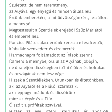
Született, de nem teremtmény,
az Atyával egylényegű és minden általa lett.
Értünk emberekért, a mi üdvösségünkért, leszállott
a mennyből.
Megtestesült a Szentlélek erejéből Szűz Máriától
és emberré lett.
Poncius Pilátus alatt értünk keresztre feszítették,
kínhalált szenvedett és eltemették.
Harmadnapra föltámadott az Írások szerint,
fölment a mennybe, ott ül az Atyának jobbján,
de újra eljön dicsőségben ítélni élőket és holtakat
és országának nem lesz vége.
Hiszek a Szentlélekben, Urunkban és éltetőnkben,
aki az Atyától és a Fiútól származik,
akit éppúgy imádunk és dicsőítünk
mint az Atyát és a Fiút,
Ő szólt a próféták szavával.
Hiszek az egy, szent, katolikus és apostoli