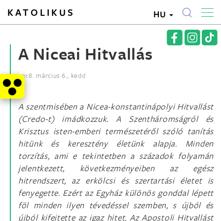
KATOLIKUS
HU
A Niceai Hitvallás
2018. március 6., kedd
A szentmisében a Nicea-konstantinápolyi Hitvallást
(Credo-t) imádkozzuk. A Szentháromságról és
Krisztus isten-emberi természetéről szóló tanítás
hitünk és keresztény életünk alapja. Minden
torzítás, ami e tekintetben a századok folyamán
jelentkezett, következményeiben az egész
hitrendszert, az erkölcsi és szertartási életet is
fenyegette. Ezért az Egyház különös gonddal lépett
föl minden ilyen tévedéssel szemben, s újból és
újból kifejtette az igaz hitet. Az Apostoli Hitvallást