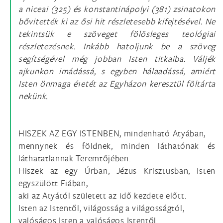
a niceai (325) és konstantinápolyi (381) zsinatokon
bővitették ki az ősi hit részletesebb kifejtésével. Ne
tekintsük e szöveget fölösleges teológiai
részletezésnek. Inkább hatoljunk be a szöveg
segítségével még jobban Isten titkaiba. Váljék
ajkunkon imádássá, s egyben hálaadássá, amiért
Isten önmaga é1etét az Egyházon keresztül föltárta
nekünk.
HISZEK AZ EGY ISTENBEN, mindenható Atyában,
mennynek és földnek, minden láthatónak és
láthatatlannak Teremtőjében.
Hiszek az egy Úrban, Jézus Krisztusban, Isten
egyszülött Fiában,
aki az Atyától született az idő kezdete előtt.
Isten az Istentől, világosság a világosságtól,
valóságos Isten a valóságos Istentől.