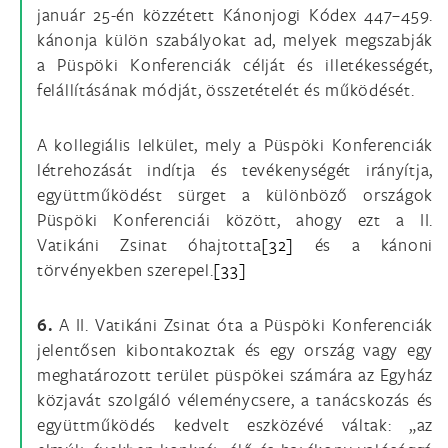
január 25-én közzétett Kánonjogi Kódex 447–459.
kánonja külön szabályokat ad, melyek megszabják
a Püspöki Konferenciák célját és illetékességét,
felállításának módját, összetételét és működését.
A kollegiális lelkület, mely a Püspöki Konferenciák
létrehozását indítja és tevékenységét irányítja,
együttműködést sürget a különböző országok
Püspöki Konferenciái között, ahogy ezt a II.
Vatikáni Zsinat óhajtotta
[32]
és a kánoni
törvényekben szerepel.
[33]
6.
A II. Vatikáni Zsinat óta a Püspöki Konferenciák
jelentősen kibontakoztak és egy ország vagy egy
meghatározott terület püspökei számára az Egyház
közjavát szolgáló véleménycsere, a tanácskozás és
együttműködés kedvelt eszközévé váltak: „az