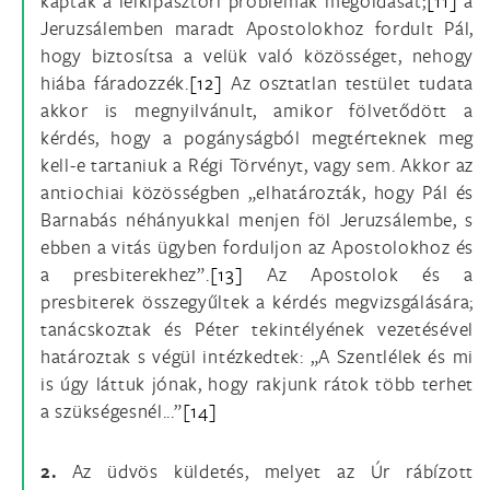
kapták a lelkipásztori problémák megoldását;
[11]
a
Jeruzsálemben maradt Apostolokhoz fordult Pál,
hogy biztosítsa a velük való közösséget, nehogy
hiába fáradozzék.
[12]
Az osztatlan testület tudata
akkor is megnyilvánult, amikor fölvetődött a
kérdés, hogy a pogányságból megtérteknek meg
kell-e tartaniuk a Régi Törvényt, vagy sem. Akkor az
antiochiai közösségben „elhatározták, hogy Pál és
Barnabás néhányukkal menjen föl Jeruzsálembe, s
ebben a vitás ügyben forduljon az Apostolokhoz és
a presbiterekhez”.
[13]
Az Apostolok és a
presbiterek összegyűltek a kérdés megvizsgálására;
tanácskoztak és Péter tekintélyének vezetésével
határoztak s végül intézkedtek: „A Szentlélek és mi
is úgy láttuk jónak, hogy rakjunk rátok több terhet
a szükségesnél...”
[14]
2.
Az üdvös küldetés, melyet az Úr rábízott