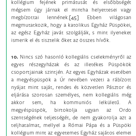
kollégium fejének primátusát és elsőbbségét
mégsem úgy járnak el mintha helyettesei vagy
megbízottai lennének.
[45]
Ebben világosan
megmutatkozik, hogy a katolikus Egyház Püspökei,
az egész Egyház javát szolgálják, s mint ilyeneket
ismerik el és tisztelik őket az összes hívők.
10.
Nincs szó hasonló kollegiális cselekményről az
egyes részegyházak és az illetékes Püspökök
csoportjainak szintjén. Az egyes Egyházak esetében
a megyéspüspök a Úr nevében vezeti a rábízott
nyájat mint saját, rendes és közvetlen Pásztor és
eljárása szorosan személyes, nem kollegiális még
akkor sem, ha kommuniós lelkületű. A
megyéspüspök, birtokolja ugyan az Ordo
szentségének teljességét, de nem gyakorolja azt a
teljhatalmat, mellyel a Római Pápa és a Püspöki
kollégium mint az egyetemes Egyház sajátos elemei