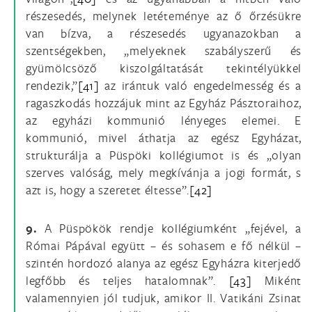
részesedés, melynek letéteménye az ő őrzésükre
van bízva, a részesedés ugyanazokban a
szentségekben, „melyeknek szabályszerű és
gyümölcsöző kiszolgáltatását tekintélyükkel
rendezik,”
[41]
az irántuk való engedelmesség és a
ragaszkodás hozzájuk mint az Egyház Pásztoraihoz,
az egyházi kommunió lényeges elemei. E
kommunió, mivel áthatja az egész Egyházat,
strukturálja a Püspöki kollégiumot is és „olyan
szerves valóság, mely megkívánja a jogi formát, s
azt is, hogy a szeretet éltesse”.
[42]
9.
A Püspökök rendje kollégiumként „fejével, a
Római Pápával együtt – és sohasem e fő nélkül –
szintén hordozó alanya az egész Egyházra kiterjedő
legfőbb és teljes hatalomnak”.
[43]
Miként
valamennyien jól tudjuk, amikor II. Vatikáni Zsinat