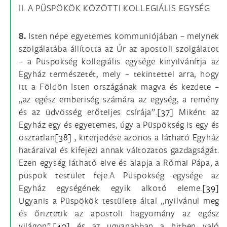
II. A PÜSPÖKÖK KÖZÖTTI KOLLEGIÁLIS EGYSÉG
8.
Isten népe egyetemes kommuniójában – melynek
szolgálatába állította az Úr az apostoli szolgálatot
– a Püspökség kollegiális egysége kinyilvánítja az
Egyház természetét, mely – tekintettel arra, hogy
itt a Földön Isten országának magva és kezdete –
„az egész emberiség számára az egység, a remény
és az üdvösség erőteljes csírája”.
[37]
Miként az
Egyház egy és egyetemes, úgy a Püspökség is egy és
osztatlan
[38]
, kiterjedése azonos a látható Egyház
határaival és kifejezi annak változatos gazdagságát.
Ezen egység látható elve és alapja a Római Pápa, a
püspök testület feje.A Püspökség egysége az
Egyház egységének egyik alkotó eleme.
[39]
Ugyanis a Püspökök testülete által „nyilvánul meg
és őriztetik az apostoli hagyomány az egész
világon”,
[40]
és az ugyanabban a hitben való