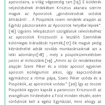
apostolaira, a világ végezetéig tart.
[15]
E küldetés
teljesítésének érdekében Krisztus akarata szerint
maguk az Apostolok „gondoskodtak utódok
állításáról ... A Püspökök isteni rendelés alapján az
Egyház pásztoraiként az Apostolok helyébe léptek”.
[16]
Ugyanis lelkipásztori szolgálatuk telesítéséhez
az apostolok Krisztustól a leszálló Szentlélek
különleges kiáradását nyerték,
[17]
ők maguk pedig
kézrátétellel adták tovább munkatársaiknak azt a
lelki adományt
[18]
, mely a püspökszentelésben
jutott el mihozzánk.
[19]
„Amint az Úr rendelkezése
alapján Szent Péter és a többi apostol egyetlen
apostoli kollégiumot alkot, úgy kapcsolódnak
egymáshoz a római pápa, Szent Péter utóda és a
Püspökök, az apostolok utódai.”
[20]
Így az összes
Püspökök együtt kapták a parancsot Krisztustól az
evangélium hirdetésére a Föld minden részén, ezért
törődniük kell a egész Egyházzal, mint ahogy az