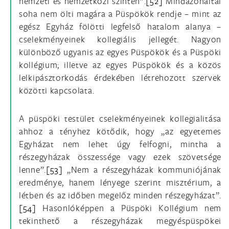
nemzeti és nemzetközi szinten”.
[52]
Mindazonáltal
soha nem ölti magára a Püspökök rendje – mint az
egész Egyház fölötti legfelső hatalom alanya –
cselekményeinek kollegiális jellegét. Nagyon
különböző ugyanis az egyes Püspökök és a Püspöki
kollégium; illetve az egyes Püspökök és a közös
lelkipásztorkodás érdekében létrehozott szervek
közötti kapcsolata.
A püspöki testület cselekményeinek kollegialitása
ahhoz a tényhez kötődik, hogy „az egyetemes
Egyházat nem lehet úgy felfogni, mintha a
részegyházak összessége vagy ezek szövetsége
lenne”.
[53]
„Nem a részegyházak kommuniójának
eredménye, hanem lényege szerint misztérium, a
létben és az időben megelőz minden részegyházat”.
[54]
Hasonlóképpen a Püspöki Kollégium nem
tekinthető a részegyházak megyéspüspökei