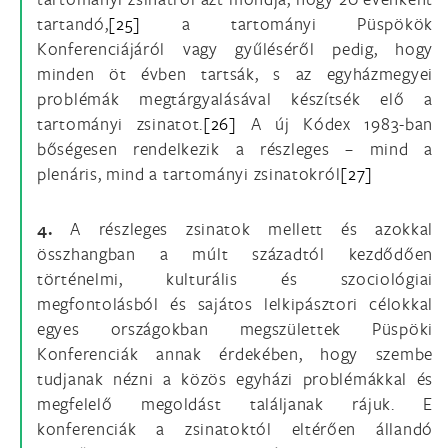
tartandó,
[25]
a tartományi Püspökök
Konferenciájáról vagy gyűléséről pedig, hogy
minden öt évben tartsák, s az egyházmegyei
problémák megtárgyalásával készítsék elő a
tartományi zsinatot.
[26]
A új Kódex 1983-ban
bőségesen rendelkezik a részleges – mind a
plenáris, mind a tartományi zsinatokról
[27]
4.
A részleges zsinatok mellett és azokkal
összhangban a múlt századtól kezdődően
történelmi, kulturális és szociológiai
megfontolásból és sajátos lelkipásztori célokkal
egyes országokban megszülettek Püspöki
Konferenciák annak érdekében, hogy szembe
tudjanak nézni a közös egyházi problémákkal és
megfelelő megoldást találjanak rájuk. E
konferenciák a zsinatoktól eltérően állandó