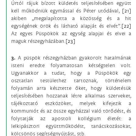
Úrtól rájuk bízott küldetés teljesítésében együtt
kell működniük egymással és Péter utódával,
[21]
akiben „megalapította a közösség és a hit
egységének örök és látható alapját és elvét”.
[22]
Az egyes Püspökök az egység alapjai és elvei a
maguk részegyházában.
[23]
3.
A püspök részegyházban gyakorolt hatalmának
isteni eredte folyamatosan kétségtelen volt.
Ugyanakkor a tudat, hogy a Püspökök egy
osztatlan testülethez tartoznak, történelem
folyamán arra késztette őket, hogy küldetésük
teljesítésében hozzanak létre alkalmas szerveket,
tájékoztató eszközöket, melyek kifejezik a
kommuniót és az össze egyházzal való törődést, és
folytatják az apostoli kollégium életét: a
lelkipásztori együttműködést, tanácskozásokat,
kölcsönös segítségnyújtást, stb.