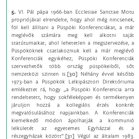
5.
VI. Pál pápa 1966-ban Ecclesiae Sanctae Motu
propriójával elrendelte, hogy ahol még nincsenek,
föl kell állítani a Püspöki Konferenciákat; a már
meglévők számára meg kell alkotni saját
statútumaikat; ahol lehetetlen a megszervezése, a
Püspököknek csatlakozniuk kell a már meglévő
Konferenciák egyikéhez; Püspöki Konferenciák
szervezhetők több ország püspökeiből, sőt
nemzetközi szinten is.
[30]
Néhány évvel később
1973-ban a Püspökök Lelkipásztori Direktóriuma
emlékeztet rá, hogy „a Püspöki Konferencia arra
rendeltetett, hogy sokféleképpen és termékenyen
járuljon hozzá a kollegiális érzés konkrét
megvalósulásához napjainkban. A Konferenciák
kiemelkedő módon ápolhatják a kommunió
lelkületét az egyetemes Egyházzal és a
részegyházak között”.
[31]
Végül az általam 1983.