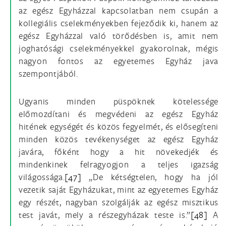
az egész Egyházzal kapcsolatban nem csupán a
kollegiális cselekményekben fejeződik ki, hanem az
egész Egyházzal való törődésben is, amit nem
joghatósági cselekményekkel gyakorolnak, mégis
nagyon fontos az egyetemes Egyház java
szempontjából.
Ugyanis minden püspöknek kötelessége
előmozdítani és megvédeni az egész Egyház
hitének egységét és közös fegyelmét, és elősegíteni
minden közös tevékenységet az egész Egyház
javára, főként hogy a hit növekedjék és
mindenkinek felragyogjon a teljes igazság
világossága.
[47]
„De kétségtelen, hogy ha jól
vezetik saját Egyházukat, mint az egyetemes Egyház
egy részét, nagyban szolgálják az egész misztikus
test javát, mely a részegyházak teste is.”
[48]
A