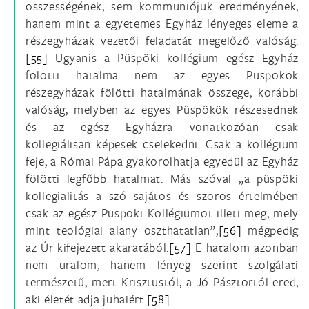
összességének, sem kommuniójuk eredményének,
hanem mint a egyetemes Egyház lényeges eleme a
részegyházak vezetői feladatát megelőző valóság.
[55]
Ugyanis a Püspöki kollégium egész Egyház
fölötti hatalma nem az egyes Püspökök
részegyházak fölötti hatalmának összege; korábbi
valóság, melyben az egyes Püspökök részesednek
és az egész Egyházra vonatkozóan csak
kollegiálisan képesek cselekedni. Csak a kollégium
feje, a Római Pápa gyakorolhatja egyedül az Egyház
fölötti legfőbb hatalmat. Más szóval „a püspöki
kollegialitás a szó sajátos és szoros értelmében
csak az egész Püspöki Kollégiumot illeti meg, mely
mint teológiai alany oszthatatlan”,
[56]
mégpedig
az Úr kifejezett akaratából.
[57]
E hatalom azonban
nem uralom, hanem lényeg szerint szolgálati
természetű, mert Krisztustól, a Jó Pásztortól ered,
aki életét adja juhaiért.
[58]