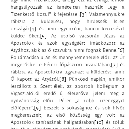
hangsúlyozzák az ismételten használt „egy a
Tizenkettő közül” kifejezéssel.
[3]
Valamennyiükre
rábízta a küldetést, hogy hirdessék Isten
országát
[4]
és nem egyenként, hanem kettesével
küldte őket.
[5]
Az utolsó vacsorán Jézus az
Apostolok és azok egységéért imádkozott az
Atyához, akik az ő szavukra hinni fognak Benne.
[6]
Föltámadása után és mennybemenetele előtt az Úr
megerősítette Pétert főpásztori hivatalában,
[7]
és
rábízta az Apostolokra ugyanazt a küldetést, amit
Ő kapott az Atyától.
[8]
Pünkösd napján, amikor
leszállott a Szentlélek, az apostoli Kollégium a
Vigasztalótól eredő új életerővel jelent meg a
nyilvánosság előtt. Péter „a többi tizeneggyel
előlépett”,
[9]
beszélt s sokasághoz és sok hívőt
megkeresztelt; az első közösség egy volt az
Apostolok tanításának hallgatásában
[10]
és tőlük