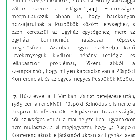
elmúlt években konkrét, élő és hatékony valósággá
váltak szerte a világon.”
[34]
Fontosságuk
megmutatkozik abban is, hogy hatékonyan
hozzájárulnak a Püspökök közötti egységhez, s
ezen keresztül az Egyház egységéhez, mert az
egyházi kommuniót hatásosan képesek
megerősíteni. Azonban egyre szélesebb körű
tevékenységük kiváltott néhány teológiai és
lelkipásztori problémát, főként abból a
szempontból, hogy milyen kapcsolat van a Püspöki
Konferenciák és az egyes megyés Püspökök között.
7.
Húsz évvel a II. Vatikáni Zsinat befejezése után,
1985-ben a rendkívüli Püspöki Szinódus elismerte a
Püspöki Konferenciák lelkipásztori hasznosságát,
sőt szükséges voltát a mai helyzetben, ugyanakkor
nem mulasztotta el megjegyezni, hogy „a Püspöki
Konferenciáknak eljárásmódjukban az Egyház javát