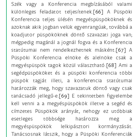
Szék vagy a Konferencia megbízásából valami
különleges feladatot teljesítenek.
[66]
A Püspöki
Konferencia teljes ülésén megyéspüspököknek és
azoknak akik jogban velük egyenrangúak, továbbá a
koadjutor püspököknek döntő szavazati joga van;
mégpedig magánál a jognál fogva és a Konferencia
statútumai nem rendelkezhetnek másként.
[67]
A
Püspöki Konferencia elnöke és alelnöke csak a
megyéspüspök tagok közül választható.
[68]
Ami a
segédpüspököket és a püspöki konferencia többi
püspök tagját illeti, a konferencia statútumai
határozzák meg, hogy szavazatuk döntő vagy csak
tanácsadó jellegű-e.
[69]
E tekintetben figyelembe
kell venni a a megyéspüspökök illetve a segéd és
címzetes Püspökök arányát, nehogy ez utóbbiak
esetleges többsége határozza meg a
megyéspüspökök lelkipásztori kormányzását.
Tanácsosnak látszik, hogy a Püspöki Konferenciák