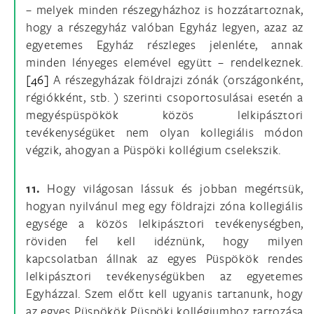
– melyek minden részegyházhoz is hozzátartoznak,
hogy a részegyház valóban Egyház legyen, azaz az
egyetemes Egyház részleges jelenléte, annak
minden lényeges elemével együtt – rendelkeznek.
[46]
A részegyházak földrajzi zónák (országonként,
régiókként, stb. ) szerinti csoportosulásai esetén a
megyéspüspökök közös lelkipásztori
tevékenységüket nem olyan kollegiális módon
végzik, ahogyan a Püspöki kollégium cselekszik.
11.
Hogy világosan lássuk és jobban megértsük,
hogyan nyilvánul meg egy földrajzi zóna kollegiális
egysége a közös lelkipásztori tevékenységben,
röviden fel kell idéznünk, hogy milyen
kapcsolatban állnak az egyes Püspökök rendes
lelkipásztori tevékenységükben az egyetemes
Egyházzal. Szem előtt kell ugyanis tartanunk, hogy
az egyes Püspökök Püspöki kollégiumhoz tartozása