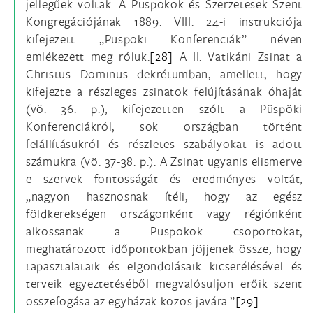
jellegűek voltak. A Püspökök és Szerzetesek Szent
Kongregációjának 1889. VIII. 24-i instrukciója
kifejezett „Püspöki Konferenciák” néven
emlékezett meg róluk.
[28]
A II. Vatikáni Zsinat a
Christus Dominus dekrétumban, amellett, hogy
kifejezte a részleges zsinatok felújításának óhaját
(vö. 36. p.), kifejezetten szólt a Püspöki
Konferenciákról, sok országban történt
felállításukról és részletes szabályokat is adott
számukra (vö. 37-38. p.). A Zsinat ugyanis elismerve
e szervek fontosságát és eredményes voltát,
„nagyon hasznosnak ítéli, hogy az egész
földkerekségen országonként vagy régiónként
alkossanak a Püspökök csoportokat,
meghatározott időpontokban jöjjenek össze, hogy
tapasztalataik és elgondolásaik kicserélésével és
terveik egyeztetéséből megvalósuljon erőik szent
összefogása az egyházak közös javára.”
[29]