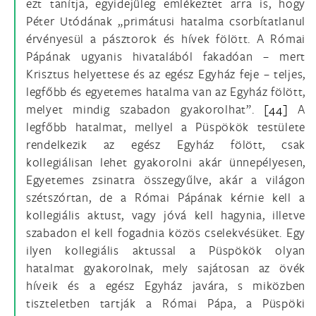
ezt tanítja, egyidejűleg emlékeztet arra is, hogy
Péter Utódának „primátusi hatalma csorbítatlanul
érvényesül a pásztorok és hívek fölött. A Római
Pápának ugyanis hivatalából fakadóan – mert
Krisztus helyettese és az egész Egyház feje – teljes,
legfőbb és egyetemes hatalma van az Egyház fölött,
melyet mindig szabadon gyakorolhat”.
[44]
A
legfőbb hatalmat, mellyel a Püspökök testülete
rendelkezik az egész Egyház fölött, csak
kollegiálisan lehet gyakorolni akár ünnepélyesen,
Egyetemes zsinatra összegyűlve, akár a világon
szétszórtan, de a Római Pápának kérnie kell a
kollegiális aktust, vagy jóvá kell hagynia, illetve
szabadon el kell fogadnia közös cselekvésüket. Egy
ilyen kollegiális aktussal a Püspökök olyan
hatalmat gyakorolnak, mely sajátosan az övék
híveik és a egész Egyház javára, s miközben
tiszteletben tartják a Római Pápa, a Püspöki