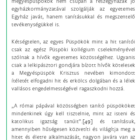
megyéspüspökök nem csupán a részegyházak jó
egyházkormányzatával szolgálják az egyetemes
Egyház javát, hanem tanításukkal és megszentelő
tevékenységükkel is.
Kétségtelen, az egyes Püspökök mint a hit tanítói
csak az egész Püspöki kollégium cselekményével
szólnak a hívők egyetemes közösségéhez. Ugyanis
csak a lelkipásztori gondjára bízott hívők kötelesek
a Megyéspüspök Krisztus nevében kimondott
ítéletét elfogadni hit és erkölcs dolgában és a lélek
vallásos engedelmességével ragaszkodni hozzá.
„A római pápával közösségben tanító püspököket
mindenkinek úgy kell tisztelnie, mint az isteni és
katolikus igazság tanúit”.
[49]
és tanításuk,
amennyiben hűségesen közvetíti és világítja meg a
hitet és életre alkalmazását, nagyon javára van az