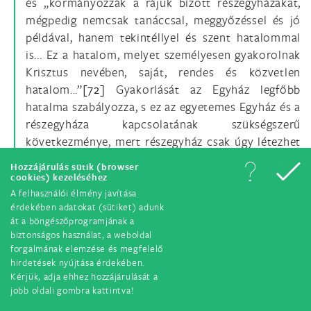
és „kormányozzák a rájuk bízott részegyházakat,
mégpedig nemcsak tanáccsal, meggyőzéssel és jó
példával, hanem tekintéllyel és szent hatalommal
is... Ez a hatalom, melyet személyesen gyakorolnak
Krisztus nevében, saját, rendes és közvetlen
hatalom...”
[72]
Gyakorlását az Egyház legfőbb
hatalma szabályozza, s ez az egyetemes Egyház és a
részegyháza kapcsolatának szükségszerű
következménye, mert részegyház csak úgy létezhet
mint Isten népének része, „melyben az egyetlen
Hozzájárulás sütik (browser
katolikus Egyház valóságosan jelen van és
cookies) kezeléséhez
tevékenykedik”
[73]
Ugyanis „a Római Püspök
A felhasználói élmény javítása
érdekében adatokat (sütiket) adunk
primátusa és a Püspöki Kollégium az egyetemes
át a böngészőprogramjának a
Egyház sajátos elemei, nem az egyházak
biztonságos használat, a weboldal
részlegességéből eredően, de mégis minden
forgalmának elemzése és megfelelő
részegyházban benne rejlő módon.” Az ilyen
hirdetések nyújtása érdekében.
Kérjük, adja ehhez hozzájárulását a
szabályozás részeként a püspök szent hatalma az
jobb oldali gombra kattintva!
Egyház és a hívek érdekében bizonyos határok