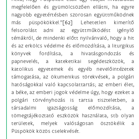
megfelelően és gyümölcsözően ellátni, ha egyre
nagyobb egyetértésben szorosan együttműködnek
más püspökökkel.”
[62]
Lehetetlen kimerítő
felsorolást adni az együttműködést igénylő
témákról, de mindenki előtt nyilvánvaló, hogy a hit
és az erkölcs védelme és előmozdítása, a liturgikus
könyvek fordítása, a hivatásgondozás és
papnevelés, a kateketikai segédeszközök, a
katolikus egyetemek és egyéb nevelőintézetek
támogatása, az ökumenikus törekvések, a polgári
hatóságokkal való kapcsolattartás; az emberi élet,
a béke, az emberi jogok védelme úgy, hogy ezeket a
polgári törvényhozás is tartsa tiszteletben, a
társadalmi igazságosság előmozdítása, a
tömegtájékoztató eszközök használata, stb olyan
területek, melyek valóságosan ösztökélik a
Püspökök közös cselekvését.