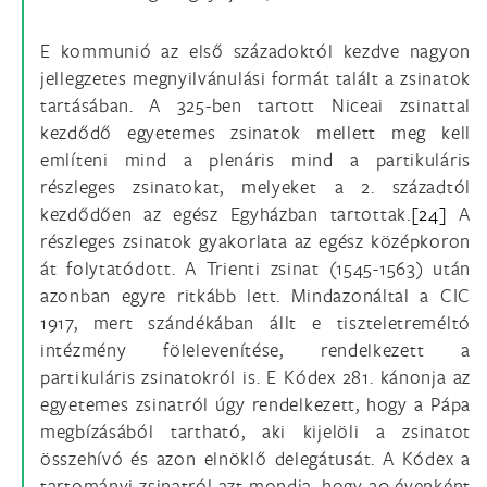
E kommunió az első századoktól kezdve nagyon
jellegzetes megnyilvánulási formát talált a zsinatok
tartásában. A 325-ben tartott Niceai zsinattal
kezdődő egyetemes zsinatok mellett meg kell
említeni mind a plenáris mind a partikuláris
részleges zsinatokat, melyeket a 2. századtól
kezdődően az egész Egyházban tartottak.
[24]
A
részleges zsinatok gyakorlata az egész középkoron
át folytatódott. A Trienti zsinat (1545-1563) után
azonban egyre ritkább lett. Mindazonáltal a CIC
1917, mert szándékában állt e tiszteletreméltó
intézmény fölelevenítése, rendelkezett a
partikuláris zsinatokról is. E Kódex 281. kánonja az
egyetemes zsinatról úgy rendelkezett, hogy a Pápa
megbízásából tartható, aki kijelöli a zsinatot
összehívó és azon elnöklő delegátusát. A Kódex a
tartományi zsinatról azt mondja, hogy 20 évenként