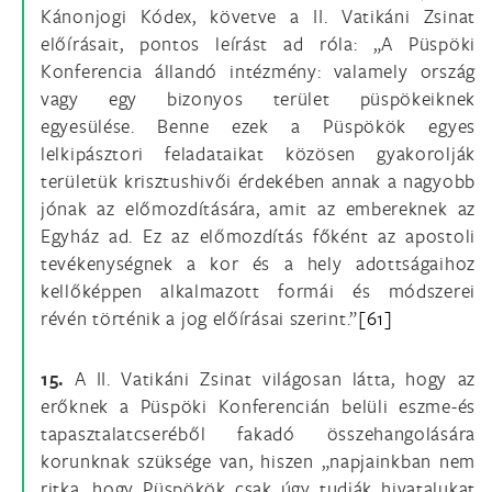
Kánonjogi Kódex, követve a II. Vatikáni Zsinat
előírásait, pontos leírást ad róla: „A Püspöki
Konferencia állandó intézmény: valamely ország
vagy egy bizonyos terület püspökeiknek
egyesülése. Benne ezek a Püspökök egyes
lelkipásztori feladataikat közösen gyakorolják
területük krisztushivői érdekében annak a nagyobb
jónak az előmozdítására, amit az embereknek az
Egyház ad. Ez az előmozdítás főként az apostoli
tevékenységnek a kor és a hely adottságaihoz
kellőképpen alkalmazott formái és módszerei
révén történik a jog előírásai szerint.”
[61]
15.
A II. Vatikáni Zsinat világosan látta, hogy az
erőknek a Püspöki Konferencián belüli eszme-és
tapasztalatcseréből fakadó összehangolására
korunknak szüksége van, hiszen „napjainkban nem
ritka, hogy Püspökök csak úgy tudják hivatalukat