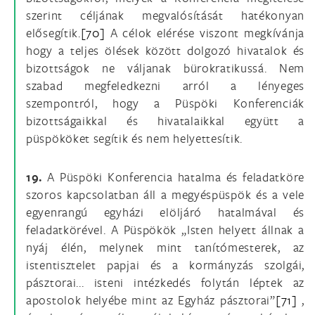
szerint céljának megvalósítását hatékonyan
elősegítik.
[70]
A célok elérése viszont megkívánja
hogy a teljes ölések között dolgozó hivatalok és
bizottságok ne váljanak bürokratikussá. Nem
szabad megfeledkezni arról a lényeges
szempontról, hogy a Püspöki Konferenciák
bizottságaikkal és hivatalaikkal együtt a
püspököket segítik és nem helyettesítik.
19.
A Püspöki Konferencia hatalma és feladatköre
szoros kapcsolatban áll a megyéspüspök és a vele
egyenrangú egyházi elöljáró hatalmával és
feladatkörével. A Püspökök „Isten helyett állnak a
nyáj élén, melynek mint tanítómesterek, az
istentisztelet papjai és a kormányzás szolgái,
pásztorai... isteni intézkedés folytán léptek az
apostolok helyébe mint az Egyház pásztorai”
[71]
,