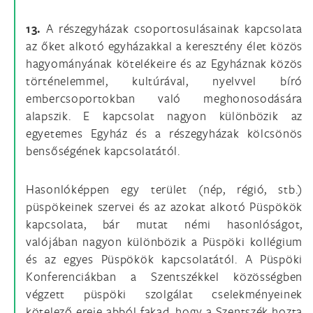
13.
A részegyházak csoportosulásainak kapcsolata
az őket alkotó egyházakkal a keresztény élet közös
hagyományának kötelékeire és az Egyháznak közös
történelemmel, kultúrával, nyelvvel bíró
embercsoportokban való meghonosodására
alapszik. E kapcsolat nagyon különbözik az
egyetemes Egyház és a részegyházak kölcsönös
bensőségének kapcsolatától.
Hasonlóképpen egy terület (nép, régió, stb.)
püspökeinek szervei és az azokat alkotó Püspökök
kapcsolata, bár mutat némi hasonlóságot,
valójában nagyon különbözik a Püspöki kollégium
és az egyes Püspökök kapcsolatától. A Püspöki
Konferenciákban a Szentszékkel közösségben
végzett püspöki szolgálat cselekményeinek
kötelező ereje abból fakad, hogy a Szentszék hozta