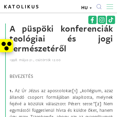
KATOLIKUS
HU
A püspöki konferenciák
teológiai és jogi
természetéről
1998. május 21., csütörtök 12:00
BEVEZETÉS
1.
Az Úr Jézus az apostolokat
[1]
„kollégium, azaz
állandó csoport formájában alapította, melynek
fejévé a közülük választott Pétert tette.”
[2]
Nem
egymástól függetlenül hívta és küldte őket, hanem
úgy mint Tizenkettőt, ahogy ezt az evangéliumok