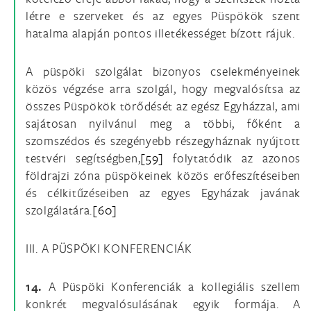
létre e szerveket és az egyes Püspökök szent
hatalma alapján pontos illetékességet bízott rájuk.
A püspöki szolgálat bizonyos cselekményeinek
közös végzése arra szolgál, hogy megvalósítsa az
összes Püspökök törődését az egész Egyházzal, ami
sajátosan nyilvánul meg a többi, főként a
szomszédos és szegényebb részegyháznak nyújtott
testvéri segítségben,
[59]
folytatódik az azonos
földrajzi zóna püspökeinek közös erőfeszítéseiben
és célkitűzéseiben az egyes Egyházak javának
szolgálatára.
[60]
III. A PÜSPÖKI KONFERENCIÁK
14.
A Püspöki Konferenciák a kollegiális szellem
konkrét megvalósulásának egyik formája. A