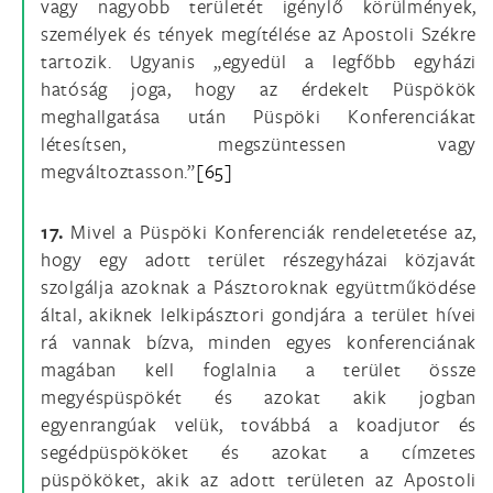
vagy nagyobb területét igénylő körülmények,
személyek és tények megítélése az Apostoli Székre
tartozik. Ugyanis „egyedül a legfőbb egyházi
hatóság joga, hogy az érdekelt Püspökök
meghallgatása után Püspöki Konferenciákat
létesítsen, megszüntessen vagy
megváltoztasson.”
[65]
17.
Mivel a Püspöki Konferenciák rendeletetése az,
hogy egy adott terület részegyházai közjavát
szolgálja azoknak a Pásztoroknak együttműködése
által, akiknek lelkipásztori gondjára a terület hívei
rá vannak bízva, minden egyes konferenciának
magában kell foglalnia a terület össze
megyéspüspökét és azokat akik jogban
egyenrangúak velük, továbbá a koadjutor és
segédpüspököket és azokat a címzetes
püspököket, akik az adott területen az Apostoli