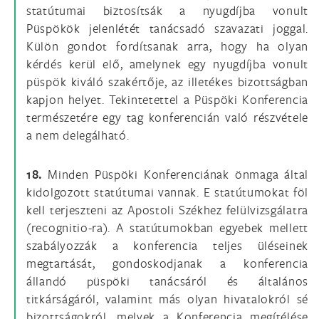
statútumai biztosítsák a nyugdíjba vonult
Püspökök jelenlétét tanácsadó szavazati joggal.
Külön gondot fordítsanak arra, hogy ha olyan
kérdés kerül elő, amelynek egy nyugdíjba vonult
püspök kiváló szakértője, az illetékes bizottságban
kapjon helyet. Tekintetettel a Püspöki Konferencia
természetére egy tag konferencián való részvétele
a nem delegálható.
18.
Minden Püspöki Konferenciának önmaga által
kidolgozott statútumai vannak. E statútumokat föl
kell terjeszteni az Apostoli Székhez felülvizsgálatra
(recognitio-ra). A statútumokban egyebek mellett
szabályozzák a konferencia teljes üléseinek
megtartását, gondoskodjanak a konferencia
állandó püspöki tanácsáról és általános
titkárságáról, valamint más olyan hivatalokról sé
bizottságokról, melyek a Konferencia megítélése