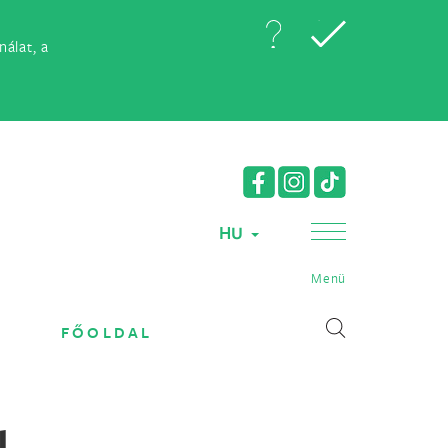
álat, a
HU
Menü
FŐOLDAL
l