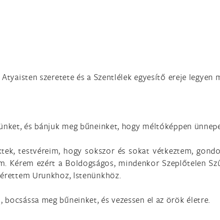
 Atyaisten szeretete és a Szentlélek egyesítő ereje legyen 
tünket, és bánjuk meg bűneinket, hogy méltóképpen ünnepel
k, testvéreim, hogy sokszor és sokat vétkeztem, gondolat
m. Kérem ezért a Boldogságos, mindenkor Szeplőtelen Szűz
 érettem Urunkhoz, Istenünkhöz.
 bocsássa meg bűneinket, és vezessen el az örök életre.