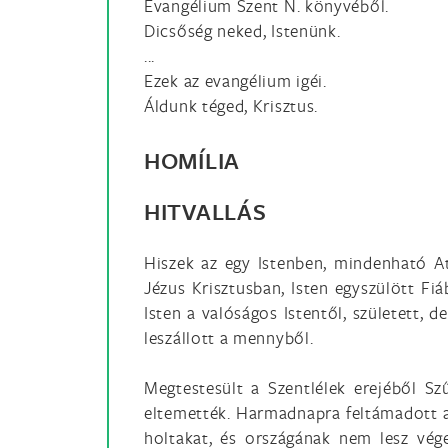
Evangélium Szent N. könyvéből.
Dicsőség neked, Istenünk.
...
Ezek az evangélium igéi.
Áldunk téged, Krisztus.
HOMÍLIA
HITVALLÁS
Hiszek az egy Istenben, mindenható A
Jézus Krisztusban, Isten egyszülött Fiá
Isten a valóságos Istentől, született,
leszállott a mennyből.
Megtestesült a Szentlélek erejéből Szű
eltemették. Harmadnapra feltámadott az 
holtakat, és országának nem lesz vége