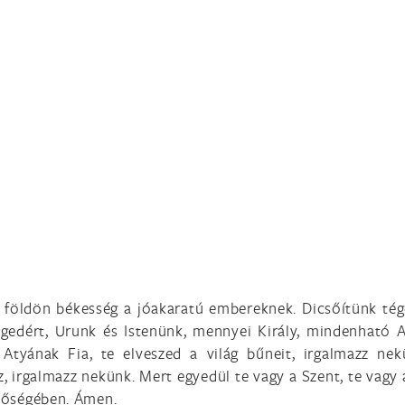
 földön békesség a jóakaratú embereknek. Dicsőítünk tég
edért, Urunk és Istenünk, mennyei Király, mindenható Aty
 Atyának Fia, te elveszed a világ bűneit, irgalmazz nek
, irgalmazz nekünk. Mert egyedül te vagy a Szent, te vagy a
csőségében. Ámen.