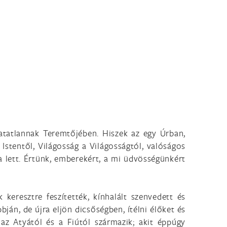
atatlannak Teremtőjében. Hiszek az egy Úrban,
z Istentől, Világosság a Világosságtól, valóságos
a lett. Értünk, emberekért, a mi üdvösségünkért
 keresztre feszítették, kínhalált szenvedett és
ján, de újra eljön dicsőségben, ítélni élőket és
az Atyától és a Fiútól származik; akit éppúgy