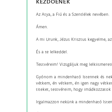
KEZDŐÉNEK
Az Atya, a Fiú és a Szentlélek nevében.
Ámen.
A mi Urunk, Jézus Krisztus kegyelme, az
És a te lelkeddel.
Testvéreim! Vizsgáljuk meg lelkiismere
Gyónom a mindenható Istennek és nekte
vétkem, én vétkem, én igen nagy vétke
titeket, testvéreim, hogy imádkozzatok
Irgalmazzon nekünk a mindenható Isten,