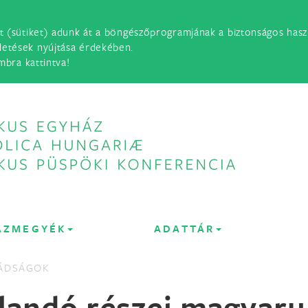
t (sütiket) adunk át a böngészőprogramjának a biztonságos haszn
detések nyújtása érdekében.
mbra kattintva!
ÁZMEGYÉK
ADATTÁR
ÁDSÁGOK
llandó részei magyaru