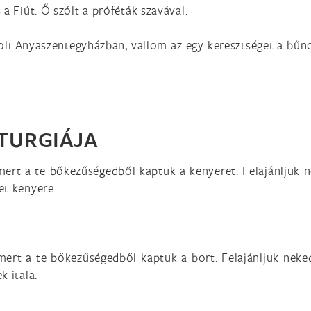
a Fiút. Ő szólt a próféták szavával.
stoli Anyaszentegyházban, vallom az egy keresztséget a bű
ITURGIÁJA
mert a te bőkezűségedből kaptuk a kenyeret. Felajánljuk 
et kenyere.
 mert a te bőkezűségedből kaptuk a bort. Felajánljuk nek
k itala.