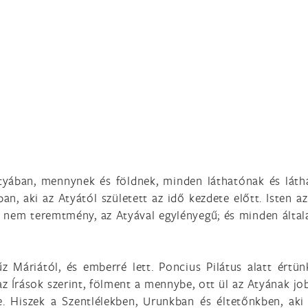
tyában, mennynek és földnek, minden láthatónak és láth
ban, aki az Atyától született az idő kezdete előtt. Isten a
 de nem teremtmény, az Atyával egylényegű; és minden által
z Máriától, és emberré lett. Poncius Pilátus alatt értünk
Írások szerint, fölment a mennybe, ott ül az Atyának jobb
. Hiszek a Szentlélekben, Urunkban és éltetőnkben, aki 