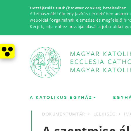
Hozzájárulás sütik (browser cookies) kezeléséhez
A felhasználói élmény javítása érdekében adatoka
weboldal forgalmának elemzése és megfelelő hir
Kérjük, adja ehhez hozzájárulását a jobb oldali go
A KATOLIKUS EGYHÁZ
EGYH
DOKUMENTUMTÁR
LELKISÉG
IM
A szentmise á