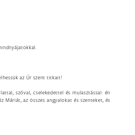
mindnyájatokkal.
hessük az Úr szent titkait!
tal, szóval, cselekedettel és mulasztással: én
 Máriát, az összes angyalokat és szenteket, és