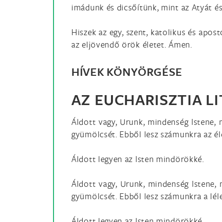
imádunk és dicsőítünk, mint az Atyát és 
Hiszek az egy, szent, katolikus és apo
az eljövendő örök életet. Ámen.
HÍVEK KÖNYÖRGÉSE
AZ EUCHARISZTIA L
Áldott vagy, Urunk, mindenség Istene, 
gyümölcsét. Ebből lesz számunkra az él
Áldott legyen az Isten mindörökké.
Áldott vagy, Urunk, mindenség Istene,
gyümölcsét. Ebből lesz számunkra a léle
Áldott legyen az Isten mindörökké.