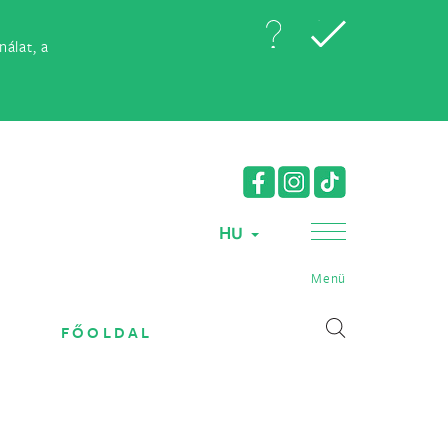
álat, a
HU
Menü
FŐOLDAL