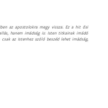
iben az apostolokra megy vissza. Ez a hit ősi
llás, hanem imádság is: Isten titkainak imádó
m csak az Istenhez szóló beszéd lehet imádság,