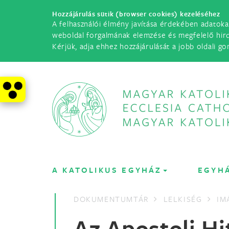
Hozzájárulás sütik (browser cookies) kezeléséhez
A felhasználói élmény javítása érdekében adatoka
weboldal forgalmának elemzése és megfelelő hir
Kérjük, adja ehhez hozzájárulását a jobb oldali go
A KATOLIKUS EGYHÁZ
EGYH
DOKUMENTUMTÁR
LELKISÉG
IM
Az Apostoli Hi