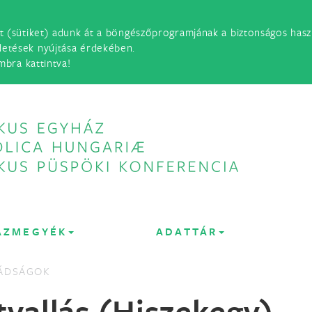
t (sütiket) adunk át a böngészőprogramjának a biztonságos haszn
detések nyújtása érdekében.
mbra kattintva!
ÁZMEGYÉK
ADATTÁR
ÁDSÁGOK
tvallás (Hiszekegy)