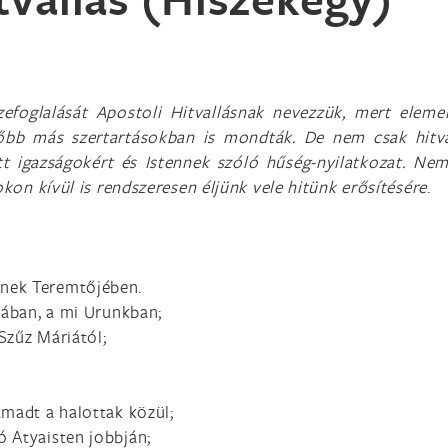
zefoglalását Apostoli Hitvallásnak nevezzük, mert eleme
ésőbb más szertartásokban is mondták. De nem csak hitva
ott igazságokért és Istennek szóló hűség-nyilatkozat. Ne
okon kívül is rendszeresen éljünk vele hitünk erősítésére
.
nek Teremtőjében.
iában, a mi Urunkban;
 Szűz Máriától;
ámadt a halottak közül;
 Atyaisten jobbján;