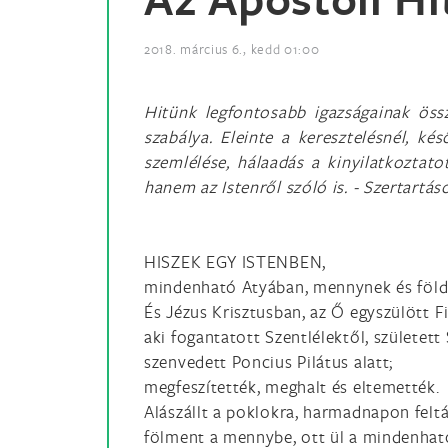
2018. március 6., kedd 01:00
Hitünk legfontosabb igazságainak öss
szabálya. Eleinte a keresztelésnél, k
szemlélése, hálaadás a kinyilatkoztat
hanem az Istenről szóló is. - Szertartás
HISZEK EGY ISTENBEN,
mindenható Atyában, mennynek és föld
És Jézus Krisztusban, az Ő egyszülött F
aki fogantatott Szentlélektől, született
szenvedett Poncius Pilátus alatt;
megfeszítették, meghalt és eltemették.
Alászállt a poklokra, harmadnapon felt
fölment a mennybe, ott ül a mindenható