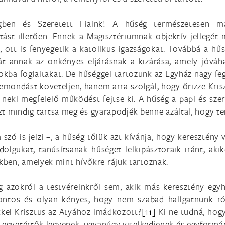
égben és Szeretett Fiaink! A hűség természetesen ma
tást illetően. Ennek a Magisztériumnak objektív jellegét m
, ott is fenyegetik a katolikus igazságokat. Továbbá a hűs
hát annak az önkényes eljárásnak a kizárása, amely jóváh
okba foglaltakat. De hűséggel tartozunk az Egyház nagy fe
emondást követeljen, hanem arra szolgál, hogy őrizze Kriszt
neki megfelelő működést fejtse ki. A hűség a papi és szer
azt mindig tartsa meg és gyarapodjék benne azáltal, hogy ter
 szó is jelzi –, a hűség tőlük azt kívánja, hogy keresztény
olgukat, tanúsítsanak hűséget lelkipásztoraik iránt, akike
ben, amelyek mint hívőkre rájuk tartoznak.
 azokról a testvéreinkről sem, akik más keresztény egyh
ntos és olyan kényes, hogy nem szabad hallgatnunk ró
kkel Krisztus az Atyához imádkozott?
[11]
Ki ne tudná, hogy
 „egyetértők legyenek, ugyanúgy viselkedjenek és egyformá