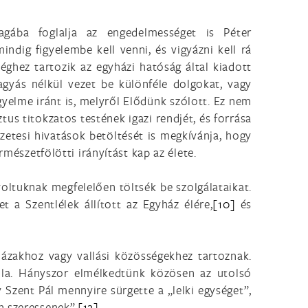
gába foglalja az engedelmességet is Péter
indig figyelembe kell venni, és vigyázni kell rá
éghez tartozik az egyházi hatóság által kiadott
agyás nélkül vezet be különféle dolgokat, vagy
gyelme iránt is, melyről Elődünk szólott. Ez nem
us titokzatos testének igazi rendjét, és forrása
zetesi hivatások betöltését is megkívánja, hogy
mészetfölötti irányítást kap az élete.
 voltuknak megfelelően töltsék be szolgálataikat.
t a Szentlélek állított az Egyház élére,
[10]
és
ázakhoz vagy vallási közösségekhez tartoznak.
la. Hányszor elmélkedtünk közösen az utolsó
 Szent Pál mennyire sürgette a „lelki egységet”,
n szeressenek”.
[12]