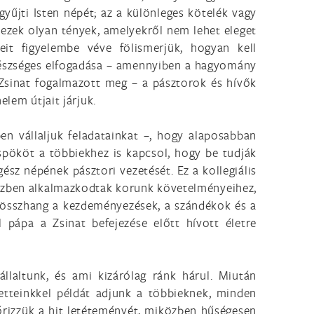
gyűjti Isten népét; az a különleges kötelék vagy
dezek olyan tények, amelyekről nem lehet eleget
it figyelembe véve fölismerjük, hogyan kell
készséges elfogadása – amennyiben a hagyomány
 Zsinat fogalmazott meg – a pásztorok és hívők
elem útjait járjuk.
n vállaljuk feladatainkat –, hogy alaposabban
spököt a többiekhez is kapcsol, hogy be tudják
gész népének pásztori vezetését. Ez a kollegiális
észben alkalmazkodtak korunk követelményeihez,
 összhang a kezdeményezések, a szándékok és a
pápa a Zsinat befejezése előtt hívott életre
állaltunk, és ami kizárólag ránk hárul. Miután
etteinkkel példát adjunk a többieknek, minden
őrizzük a hit letéteményét, miközben hűségesen