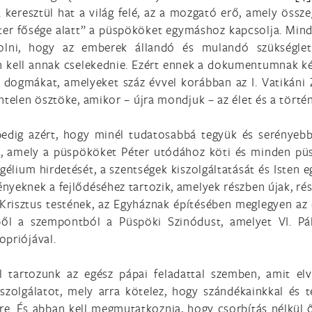
keresztül hat a világ felé, az a mozgató erő, amely össze
Péter fősége alatt” a püspököket egymáshoz kapcsolja. Min
lni, hogy az emberek állandó és mulandó szükséglete
an kell annak cselekednie. Ezért ennek a dokumentumnak 
 dogmákat, amelyeket száz évvel korábban az I. Vatikáni
telen ösztöke, amikor – újra mondjuk – az élet és a történ
edig azért, hogy minél tudatosabbá tegyük és serényebbe
tal, amely a püspököket Péter utódához köti és minden pü
ngélium hirdetését, a szentségek kiszolgáltatását és Isten e
nyeknek a fejlődéséhez tartozik, amelyek részben újak, r
Krisztus testének, az Egyháznak építésében meglegyen az
l a szempontból a Püspöki Szinódust, amelyet VI. Pál 
opriójával.
l tartozunk az egész pápai feladattal szemben, amit elv
zolgálatot, mely arra kötelez, hogy szándékainkkal és t
re. És abban kell megmutatkoznia, hogy csorbítás nélkül 