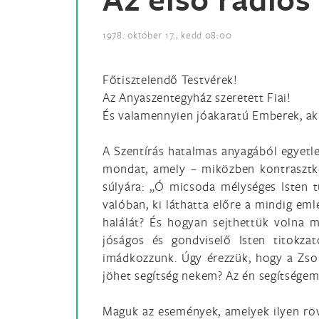
1978. október 17., kedd 08:00
Főtisztelendő Testvérek!
Az Anyaszentegyház szeretett Fiai!
És valamennyien jóakaratú Emberek, aki
A Szentírás hatalmas anyagából egyetl
mondat, amely – miközben kontrasztkén
súlyára: „Ó micsoda mélységes Isten tu
valóban, ki láthatta előre a mindig em
halálát? És hogyan sejthettük volna 
jóságos és gondviselő Isten titokza
imádkozzunk. Úgy érezzük, hogy a Zso
jöhet segítség nekem? Az én segítségem 
Maguk az események, amelyek ilyen röv