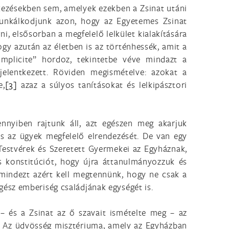
kezésekben sem, amelyek ezekben a Zsinat utáni
munkálkodjunk azon, hogy az Egyetemes Zsinat
i, elsősorban a megfelelő lelkület kialakítására
gy azután az életben is az történhessék, amit a
„implicite” hordoz, tekintetbe véve mindazt a
jelentkezett. Röviden megismételve: azokat a
e,
[3]
azaz a súlyos tanításokat és lelkipásztori
ennyiben rajtunk áll, azt egészen meg akarjuk
és az ügyek megfelelő elrendezését. De van egy
ő Testvérek és Szeretett Gyermekei az Egyháznak,
 konstitúciót, hogy újra áttanulmányozzuk és
 mindezt azért kell megtennünk, hogy ne csak a
ész emberiség családjának egységét is.
– és a Zsinat az ő szavait ismételte meg – az
Az üdvösség misztériuma, amely az Egyházban