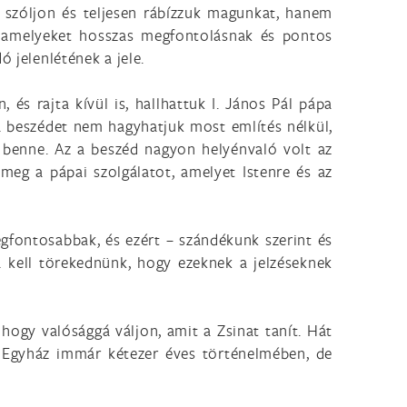
 szóljon és teljesen rábízzuk magunkat, hanem
, amelyeket hosszas megfontolásnak és pontos
 jelenlétének a jele.
és rajta kívül is, hallhattuk I. János Pál pápa
 a beszédet nem hagyhatjuk most említés nélkül,
 benne. Az a beszéd nagyon helyénvaló volt az
meg a pápai szolgálatot, amelyet Istenre és az
egfontosabbak, és ezért – szándékunk szerint és
a kell törekednünk, hogy ezeknek a jelzéseknek
 hogy valósággá váljon, amit a Zsinat tanít. Hát
 Egyház immár kétezer éves történelmében, de