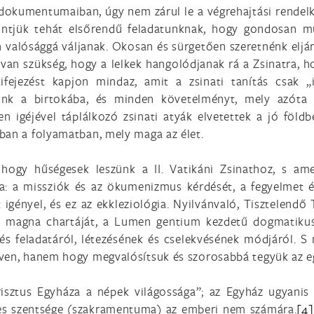
 dokumentumaiban, úgy nem zárul le a végrehajtási rendel
kintjük tehát elsőrendű feladatunknak, hogy gondosan 
n valósággá váljanak. Okosan és sürgetően szeretnénk eljárn
van szükség, hogy a lelkek hangolódjanak rá a Zsinatra, ho
kifejezést kapjon mindaz, amit a zsinati tanítás csak 
tünk a birtokába, és minden követelményt, mely azóta 
 igéjével táplálkozó zsinati atyák elvetettek a jó földb
ban a folyamatban, mely maga az élet.
, hogy hűségesek leszünk a II. Vatikáni Zsinathoz, s am
ába: a missziók és az ökumenizmus kérdését, a fegyelmet 
 igényel, és ez az ekkleziológia. Nyilvánvaló, Tisztelend
t magna chartáját, a Lumen gentium kezdetű dogmatikus
és feladatáról, létezésének és cselekvésének módjáról. S
ven, hanem hogy megvalósítsuk és szorosabbá tegyük az eg
isztus Egyháza a népek világossága”; az Egyház ugyanis 
es szentsége (szakramentuma) az emberi nem számára.
[4]