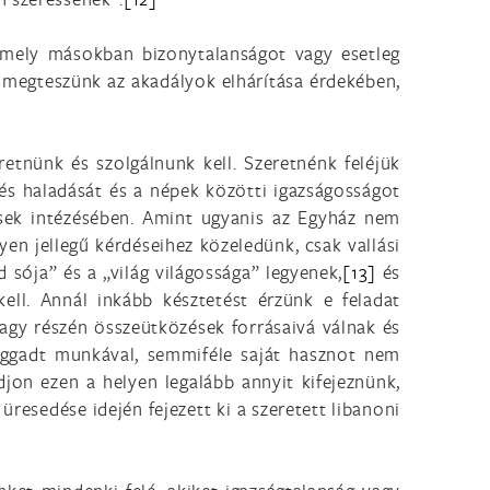
amely másokban bizonytalanságot vagy esetleg
t megteszünk az akadályok elhárítása érdekében,
retnünk és szolgálnunk kell. Szeretnénk feléjük
 és haladását és a népek közötti igazságosságot
ések intézésében. Amint ugyanis az Egyház nem
yen jellegű kérdéseihez közeledünk, csak vallási
d sója” és a „világ világossága” legyenek,
[13]
és
ell. Annál inkább késztetést érzünk e feladat
 nagy részén összeütközések forrásaivá válnak és
higgadt munkával, semmiféle saját hasznot nem
jon ezen a helyen legalább annyit kifejeznünk,
esedése idején fejezett ki a szeretett libanoni