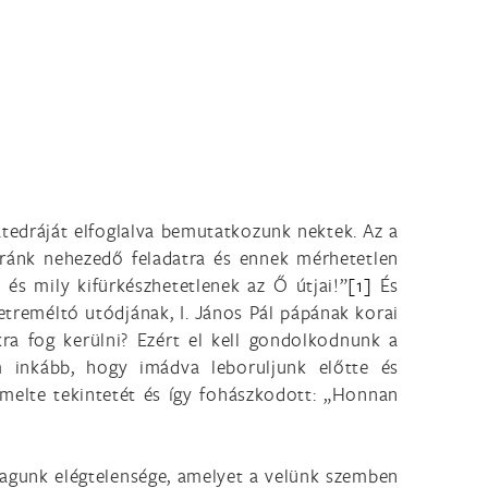
tedráját elfoglalva bemutatkozunk nektek. Az a
 ránk nehezedő feladatra és ennek mérhetetlen
 és mily kifürkészhetetlenek az Ő útjai!”
[1]
És
etreméltó utódjának, I. János Pál pápának korai
ra fog kerülni? Ezért el kell gondolkodnunk a
m inkább, hogy imádva leboruljunk előtte és
melte tekintetét és így fohászkodott: „Honnan
magunk elégtelensége, amelyet a velünk szemben