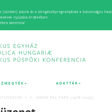
t (sütiket) adunk át a böngészőprogramjának a biztonságos haszn
detések nyújtása érdekében.
mbra kattintva!
ÁZMEGYÉK
ADATTÁR
LATKOZÁSOK
II. JÁNOS PÁL PÁPA (1978-2005)
 üzenet