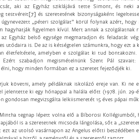
ncsát, aki az Egyház sziklájává tette Simont, és neki
g testvéreit
[7]
és szeretetének bizonyságaként legeltesse
úgynevezett „péteri szolgálat” körül folynak azért, hogy
m hagyhatják figyelmen kívül. Mert annak a szolgálatnak 
az Egyház belső egysége megmaradjon és feladatát végre
es utódaira is. De az is kétségtelen számunkra, hogy ezt a 
n életfeltétele, amelyben e szolgálat ki tud bontakozni. 
 Ezért szabadjon megismételnünk Szent Pál szavait: „
 élni, hogy minden formában ez a szeretet fejeződjék ki.
juk követni, amely példáknak iskolázó ereje van. Ki ne e
kel jelentette ki egy hónappal a halála előtt (1978. jún. 2
n gondosan megvizsgálta lelkiismeretét 15 éves pápai műk
Mintha tegnap lépett volna elő a Bíborosi Kollégiumból, 
pjából is a szeretetnek micsoda lángolása, sőt a „szerete
t ezt az utolsó vasárnapon az Angelus előtti beszédében e
lmával a hitről, a reményről és a szeretetről tartott.