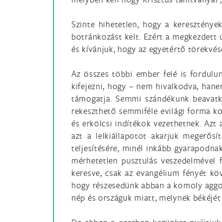
Szinte hihetetlen, hogy a keresztény
botránkozást kelt. Ezért a megkezdett 
és kívánjuk, hogy az egyetértő törekvés
Az összes többi ember felé is fordulun
kifejezni, hogy – nem hivalkodva, hane
támogatja. Semmi szándékunk beavatko
rekeszthető semmiféle evilági forma kor
és erkölcsi indítékok vezethetnek. Azt a
azt a lelkiállapotot akarjuk megerős
teljesítésére, minél inkább gyarapodnak
mérhetetlen pusztulás veszedelmével 
keresve, csak az evangélium fényét köv
hogy részesedünk abban a komoly aggoda
nép és országuk miatt, melynek békéjét