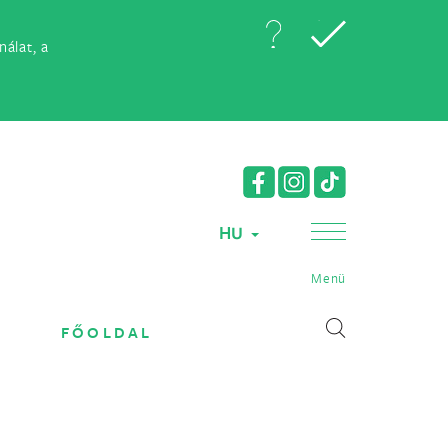
álat, a
HU
Menü
FŐOLDAL