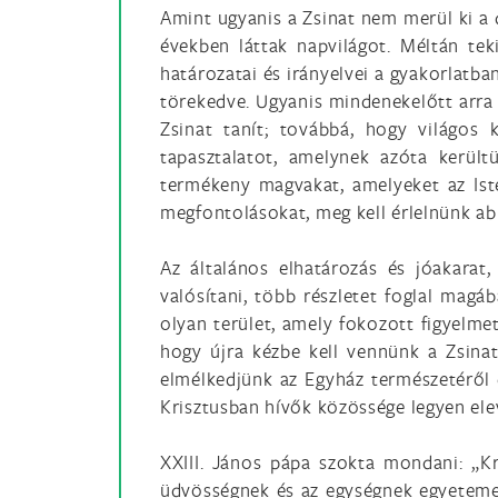
Amint ugyanis a Zsinat nem merül ki a
években láttak napvilágot. Méltán te
határozatai és irányelvei a gyakorlatba
törekedve. Ugyanis mindenekelőtt arra 
Zsinat tanít; továbbá, hogy világos 
tapasztalatot, amelynek azóta kerül
termékeny magvakat, amelyeket az Isten
megfontolásokat, meg kell érlelnünk ab
Az általános elhatározás és jóakarat
valósítani, több részletet foglal mag
olyan terület, amely fokozott figyelmet
hogy újra kézbe kell vennünk a Zsina
elmélkedjünk az Egyház természetéről 
Krisztusban hívők közössége legyen ele
XXIII. János pápa szokta mondani: „Kr
üdvösségnek és az egységnek egyetem