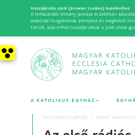
Hozzájárulás sütik (browser cookies) kezeléséhez
A felhasználói élmény javítása érdekében adatoka
weboldal forgalmának elemzése és megfelelő hir
Kérjük, adja ehhez hozzájárulását a jobb oldali go
A KATOLIKUS EGYHÁZ
EGYH
DOKUMENTUMTÁR
PÁPAI MEGNYI
Az első rádiós