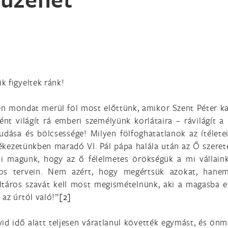
k figyeltek ránk!
en mondat merül föl most előttünk, amikor Szent Péter ka
t világít rá emberi személyünk korlátaira – rávilágít a
dása és bölcsessége! Milyen fölfoghatatlanok az ítéletei
lékezetünkben maradó VI. Pál pápa halála után az Ő szeret
mi magunk, hogy az ő félelmetes örökségük a mi vállaink
tos tervein. Nem azért, hogy megértsük azokat, hane
ltáros szavát kell most megismételnünk, aki a magasba e
az úrtól való!”
[2]
id idő alatt teljesen váratlanul követték egymást, és ön