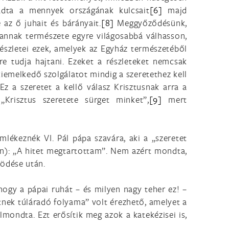
 adta a mennyek országának kulcsait
[6]
majd
 az ő juhait és bárányait.
[8]
Meggyőződésünk,
 annak természete egyre világosabbá válhasson,
részletei ezek, amelyek az Egyház természetéből
 tudja hajtani. Ezeket a részleteket nemcsak
kiemelkedő szolgálatot mindig a szeretethez kell
Ez a szeretet a kellő válasz Krisztusnak arra a
Krisztus szeretete sürget minket”,
[9]
mert
mlékeznék VI. Pál pápa szavára, aki a „szeretet
9-én): „A hitet megtartottam”. Nem azért mondta,
ödése után.
hogy a pápai ruhát – és milyen nagy teher ez! –
tnek túláradó folyama” volt érezhető, amelyet a
lmondta. Ezt erősítik meg azok a katekézisei is,