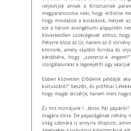
teljesítjük annak a Krisztusnak para
megparancsolta neki, hogy erősítse me
hogy mindazok a kutatások, melyek az 
ezt a három evangéliumi alappillért ne
következően szükségesek ahhoz, hogy 
Péterre bízta az Úr, hanem az ő törvény
kötnünk, amely tápláló forrása és olya
kérdésére, hogy „szeretsz-e engem?”
szolgálatunkat a legelejétől úgy akarjuk
Ebben közvetlen Elődeink példáját akar
kultuszáról” beszélt, és prófétai Lélek
hogy magát dicsérje, hanem mert nagyo
És mit mondjunk I. János Pál pápáról? 
magára öltse. De pápaságának néhány na
világ számára is annyira óhajtott, amin
amelyeket a nyilvános kihallgatások alka