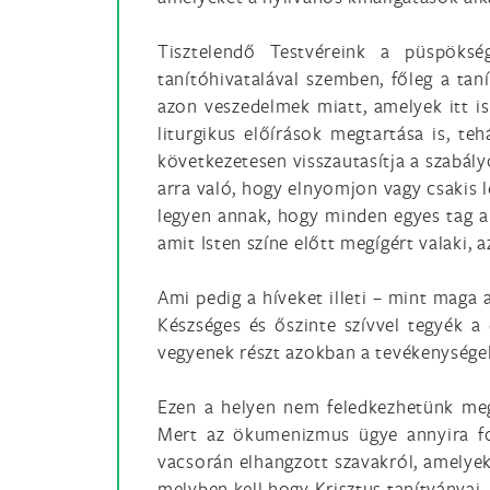
Tisztelendő Testvéreink a püspöks
tanítóhivatalával szemben, főleg a taní
azon veszedelmek miatt, amelyek itt is
liturgikus előírások megtartása is, te
következetesen visszautasítja a szabály
arra való, hogy elnyomjon vagy csakis l
legyen annak, hogy minden egyes tag a 
amit Isten színe előtt megígért valaki, 
Ami pedig a híveket illeti – mint maga a
Készséges és őszinte szívvel tegyék a d
vegyenek részt azokban a tevékenységek
Ezen a helyen nem feledkezhetünk meg
Mert az ökumenizmus ügye annyira fo
vacsorán elhangzott szavakról, amelye
melyben kell hogy Krisztus tanítványai