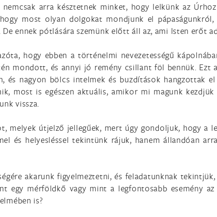
, nemcsak arra késztetnek minket, hogy lelkünk az Úrhoz
s, hogy most olyan dolgokat mondjunk el pápaságunkról
De ennek pótlására szemünk előtt áll az, ami Isten erőt adó
zóta, hogy ebben a történelmi nevezetességű kápolnában, 
tén mondott, és annyi jó remény csillant föl bennük. Ezt
, és nagyon bölcs intelmek és buzdítások hangzottak el
ik, most is egészen aktuális, amikor mi magunk kezdjük 
unk vissza.
t, melyek útjelző jellegűek, mert úgy gondoljuk, hogy a l
mel és helyesléssel tekintünk rájuk, hanem állandóan arr
őségére akarunk figyelmeztetni, és feladatunknak tekintjük,
int egy mérföldkő vagy mint a legfontosabb esemény az
nelmében is?