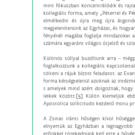
mint fókuszban koncentrálódik és rajta 
kollegiális forma, amely „Péterrel és 
elmélkedni és újra meg újra átgondo
megjelenítenünk az Egyházat, és hogy
fényénél magába foglalja mindazokat a
számára egyaránt világos útjelző és szün
Különös súllyal buzdítunk arra – mégp
foglalkozzunk a kollegiális kapcsolat
tölteni a rájuk bízott feladatot: az Eva
forma kétségtelenül azoknak az intézmé
s amelyek mind azért dolgoznak, hogy 
lelkek között.
[5]
Külön kiemeljük ebbő
Apostolica sollicitudo kezdetű motu pr
A Zsinat iránti hűségen kívül hűségge
elnyertük az Egyházban a legnagyobb s
erőnkkel törekednünk kell erre a hűség