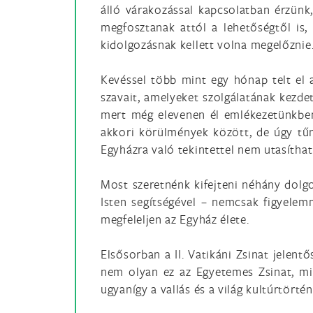
álló várakozással kapcsolatban érzünk
megfosztanak attól a lehetőségtől i
kidolgozásnak kellett volna megelőznie. 
Kevéssel több mint egy hónap telt el a
szavait, amelyeket szolgálatának kezde
mert még elevenen él emlékezetünkben
akkori körülmények között, de úgy tűn
Egyházra való tekintettel nem utasíthat
Most szeretnénk kifejteni néhány dolgo
Isten segítségével – nemcsak figyelem
megfeleljen az Egyház élete.
Elsősorban a II. Vatikáni Zsinat jelent
nem olyan ez az Egyetemes Zsinat, m
ugyanígy a vallás és a világ kultúrtörté