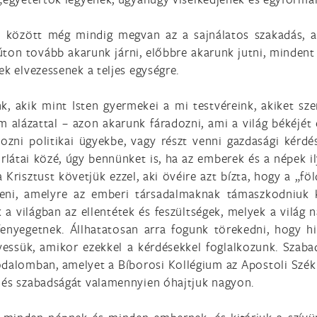
ek között még mindig megvan az a sajnálatos szakadás, 
úton tovább akarunk járni, előbbre akarunk jutni, minden
ek elvezessenek a teljes egységre.
k, akik mint Isten gyermekei a mi testvéreink, akiket sze
m alázattal – azon akarunk fáradozni, ami a világ békéjét
zni politikai ügyekbe, vagy részt venni gazdasági kérd
látai közé, úgy bennünket is, ha az emberek és a népek il
 Krisztust követjük ezzel, aki övéire azt bízta, hogy a „föl
íteni, amelyre az emberi társadalmaknak támaszkodniuk k
 a világban az ellentétek és feszültségek, melyek a világ
fenyegetnek. Állhatatosan arra fogunk törekedni, hogy 
essük, amikor ezekkel a kérdésekkel foglalkozunk. Szabad
lomban, amelyet a Bíborosi Kollégium az Apostoli Szék ür
 és szabadságát valamennyien óhajtjuk nagyon.