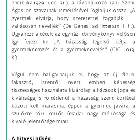
enciklika.1929. dec. 31.), a rávonatkozó tant Szent
Ágoston szavainak ismétlésével foglaljuk össze: „A
gyermek elvárja, hogy szeretettel fogadják. . .
vallásosan neveljék” (De Genesi ad litteram. i. h.).
Ugyanezt a tételt az egyházi törvénykönyv velősen
így fejezi ki: „A házasság legelső célja a
gyermeknemzés és a gyermeknevelés” (CIC 1013.
k.).
Végül nem hallgathatjuk el, hogy az új életet
fakasztó, Istentől nyert emberi képesség
tisztességes használata kizárólag a házasok joga és
kiváltsága, s föltétlenül a házasság szent korlátai
között kell maradnia, éppen a gyermek javára, a
szülőkre rótt kettős feladat nagy méltósága és
kiváló jelentősége miatt.
A hitvesi hűség