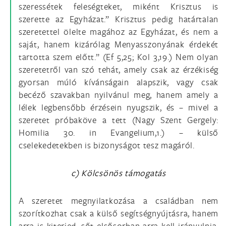
szeressétek feleségteket, miként Krisztus is
szerette az Egyházat.” Krisztus pedig határtalan
szeretettel ölelte magához az Egyházat, és nem a
saját, hanem kizárólag Menyasszonyának érdekét
tartotta szem előtt.” (Ef 5,25; Kol 3,19.) Nem olyan
szeretetről van szó tehát, amely csak az érzékiség
gyorsan múló kívánságain alapszik, vagy csak
becéző szavakban nyilvánul meg, hanem amely a
lélek legbensőbb érzésein nyugszik, és – mivel a
szeretet próbaköve a tett (Nagy Szent Gergely:
Homilia 30. in Evangelium,1.) – külső
cselekedetekben is bizonyságot tesz magáról.
c) Kölcsönös támogatás
A szeretet megnyilatkozása a családban nem
szorítkozhat csak a külső segítségnyújtásra, hanem
arra is kiterjed, sőt elsősorban arra kell irányulnia,