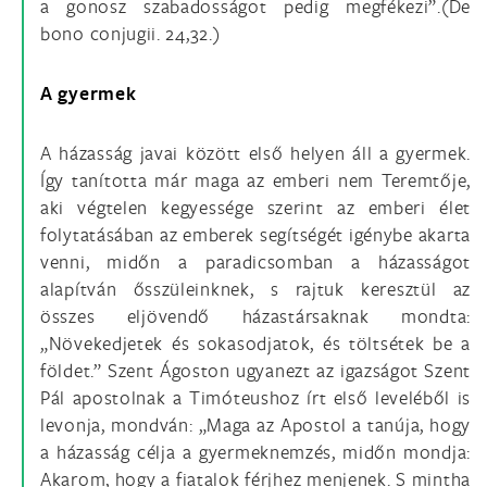
a gonosz szabadosságot pedig megfékezi”.(De
bono conjugii. 24,32.)
A gyermek
A házasság javai között első helyen áll a gyermek.
Így tanította már maga az emberi nem Teremtője,
aki végtelen kegyessége szerint az emberi élet
folytatásában az emberek segítségét igénybe akarta
venni, midőn a paradicsomban a házasságot
alapítván ősszüleinknek, s rajtuk keresztül az
összes eljövendő házastársaknak mondta:
„Növekedjetek és sokasodjatok, és töltsétek be a
földet.” Szent Ágoston ugyanezt az igazságot Szent
Pál apostolnak a Timóteushoz írt első leveléből is
levonja, mondván: „Maga az Apostol a tanúja, hogy
a házasság célja a gyermeknemzés, midőn mondja:
Akarom, hogy a fiatalok férjhez menjenek. S mintha