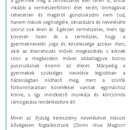
a gyermek még a természetes élet terén is, annál
inkább a természetfölötti élet terén, önmagával
tehetetlen és magáról gondoskodni nem tud,
hanem mások segítségére, oktatására és nevelésére
szorul sok éven át. Egészen természetes, mert így
követeli Isten és a természet, hogy a
gyermeknevelés joga és kötelessége azokat illeti,
akik az életrehozás művét megkezdték, s kiknek
tilos a megkezdett művet abbahagyva biztos
pusztulásnak kitenni az életet. Márpedig a
gyermekek szükséges nevelése legjobban a
házasságban oldható meg, mert a szülők
fölbonthatatlan kötelékkel vannak egymáshoz
kötve, s így mindkettő munkája és kölcsönös
támogatása rendelkezésre áll.
Mivel az ifjúság keresztény nevelésével másutt
bőségesen foglalkoztunk (Divini illius Magistri