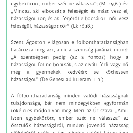
egybekötött, ember szét ne válassza”; (Mt 19,6.) és:
„Mindaz, aki elbocsátja feleségét és mást vesz el,
házasságot tör; és aki férjétől elbocsátott nőt vesz
feleségül, házasságot tör” (Lk 16,18.)
Szent Ágoston világosan e fölbonthatatlanságban
határozza meg azt, amit a szentség javának mond:
„A szentségben pedig (az a fontos) hogy a
házasságot föl ne bontsák, s az elvált férfi vagy nő
még a gyermekek kedvéért se köthessen
házasságot” (De Genesi ad litteram. i. h.).
A fölbonthatatlanság minden valódi házasságnak
tulajdonsága, bár nem mindegyikben egyformán
tökéletes módon van meg. Mert az Úr szava: „Amit
Isten egybekötött, ember szét ne válassza” az
ősszülők házasságáról, minden jövendő házasság
előképéről szólt, s így minden valódi házasságra