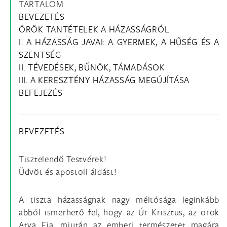
TARTALOM
BEVEZETÉS
ÖRÖK TANTÉTELEK A HÁZASSÁGRÓL
I. A HÁZASSÁG JAVAI: A GYERMEK, A HŰSÉG ÉS A
SZENTSÉG
II. TÉVEDÉSEK, BŰNÖK, TÁMADÁSOK
III. A KERESZTÉNY HÁZASSÁG MEGÚJÍTÁSA
BEFEJEZÉS
BEVEZETÉS
Tisztelendő Testvérek!
Üdvöt és apostoli áldást!
A tiszta házasságnak nagy méltósága leginkább
abból ismerhető fel, hogy az Úr Krisztus, az örök
Atya Fia, miután az emberi természetet magára