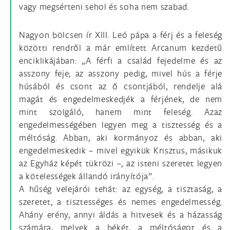
vagy megsérteni sehol és soha nem szabad.
Nagyon bölcsen ír XIII. Leó pápa a férj és a feleség
közötti rendről a már említett Arcanum kezdetű
enciklikájában: „A férfi a család fejedelme és az
asszony feje; az asszony pedig, mivel hús a férje
húsából és csont az ő csontjából, rendelje alá
magát és engedelmeskedjék a férjének, de nem
mint szolgáló, hanem mint feleség. Azaz
engedelmességében legyen meg a tisztesség és a
méltóság. Abban, aki kormányoz és abban, aki
engedelmeskedik – mivel egyikük Krisztus, másikuk
az Egyház képét tükrözi –, az isteni szeretet legyen
a kötelességek állandó irányítója”.
A hűség velejárói tehát: az egység, a tisztaság, a
szeretet, a tisztességes és nemes engedelmesség.
Ahány erény, annyi áldás a hitvesek és a házasság
számára, melyek a békét, a méltóságot és a