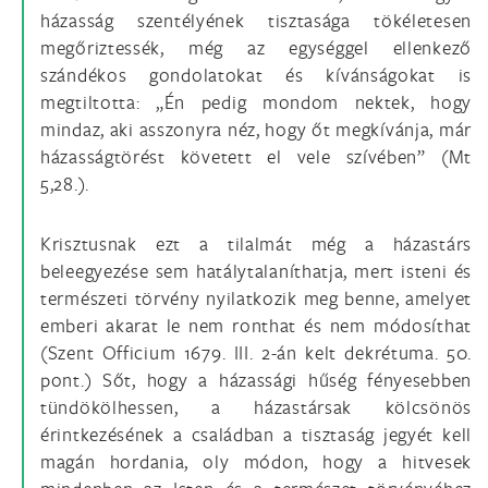
házasság szentélyének tisztasága tökéletesen
megőriztessék, még az egységgel ellenkező
szándékos gondolatokat és kívánságokat is
megtiltotta: „Én pedig mondom nektek, hogy
mindaz, aki asszonyra néz, hogy őt megkívánja, már
házasságtörést követett el vele szívében” (Mt
5,28.).
Krisztusnak ezt a tilalmát még a házastárs
beleegyezése sem hatálytalaníthatja, mert isteni és
természeti törvény nyilatkozik meg benne, amelyet
emberi akarat le nem ronthat és nem módosíthat
(Szent Officium 1679. III. 2-án kelt dekrétuma. 50.
pont.) Sőt, hogy a házassági hűség fényesebben
tündökölhessen, a házastársak kölcsönös
érintkezésének a családban a tisztaság jegyét kell
magán hordania, oly módon, hogy a hitvesek