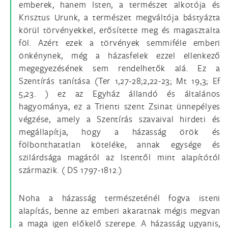
emberek, hanem Isten, a természet alkotója és
Krisztus Urunk, a természet megváltója bástyázta
körül törvényekkel, erősítette meg és magasztalta
föl. Azért ezek a törvények semmiféle emberi
önkénynek, még a házasfelek ezzel ellenkező
megegyezésének sem rendelhetők alá. Ez a
Szentírás tanítása (Ter 1,27-28;2,22-23; Mt 19,3; Ef
5,23. ) ez az Egyház állandó és általános
hagyománya, ez a Trienti szent Zsinat ünnepélyes
végzése, amely a Szentírás szavaival hirdeti és
megállapítja, hogy a házasság örök és
fölbonthatatlan köteléke, annak egysége és
szilárdsága magától az Istentől mint alapítótól
származik. ( DS 1797-1812.)
Noha a házasság természeténél fogva isteni
alapítás, benne az emberi akaratnak mégis megvan
a maga igen előkelő szerepe. A házasság ugyanis,