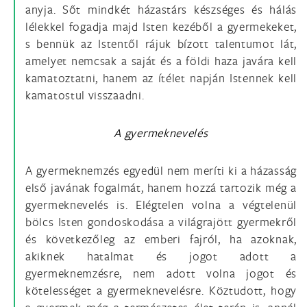
anyja. Sőt mindkét házastárs készséges és hálás
lélekkel fogadja majd Isten kezéből a gyermekeket,
s bennük az Istentől rájuk bízott talentumot lát,
amelyet nemcsak a saját és a földi haza javára kell
kamatoztatni, hanem az ítélet napján Istennek kell
kamatostul visszaadni.
A gyermeknevelés
A gyermeknemzés egyedül nem meríti ki a házasság
első javának fogalmát, hanem hozzá tartozik még a
gyermeknevelés is. Elégtelen volna a végtelenül
bölcs Isten gondoskodása a világrajött gyermekről
és következőleg az emberi fajról, ha azoknak,
akiknek hatalmat és jogot adott a
gyermeknemzésre, nem adott volna jogot és
kötelességet a gyermeknevelésre. Köztudott, hogy