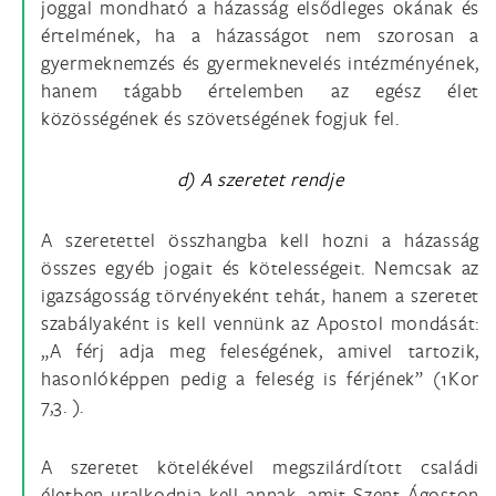
joggal mondható a házasság elsődleges okának és
értelmének, ha a házasságot nem szorosan a
gyermeknemzés és gyermeknevelés intézményének,
hanem tágabb értelemben az egész élet
közösségének és szövetségének fogjuk fel.
d) A szeretet rendje
A szeretettel összhangba kell hozni a házasság
összes egyéb jogait és kötelességeit. Nemcsak az
igazságosság törvényeként tehát, hanem a szeretet
szabályaként is kell vennünk az Apostol mondását:
„A férj adja meg feleségének, amivel tartozik,
hasonlóképpen pedig a feleség is férjének” (1Kor
7,3. ).
A szeretet kötelékével megszilárdított családi
életben uralkodnia kell annak, amit Szent Ágoston