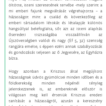
öltötte, isteni szeretetének tervébe -mely szerint a
mi emberi fajunk megváltását végrehajtotta – a
házasságot mint a család és következőleg az
emberi társadalom létokát és létalapját különös
hangsúllyal belefoglalta, sőt azt az isteni alapítás
őseredeti tisztaságába visszaállítván az
Újszövetségben valódi és nagy (Ef 5, 32) szentség
rangjára emelte; s éppen ezért annak szabályozását
és gondozását teljesen az ő Jegyesére, az Egyházra
bízta.
Hogy azonban a Krisztus által megújított
házasságnak üdvös gyümölcsei minden időben és a
földkerekség minden népénél tényleg
jelentkezzenek is, az embereknek először is
világosan meg kell érteniük Krisztus eredeti
tanítását a házasságról, azután a keresztény