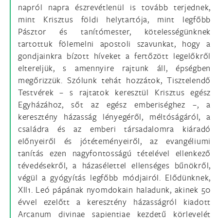
napról napra észrevétlenül is tovább terjednek,
mint Krisztus földi helytartója, mint legfőbb
Pásztor és tanítómester, kötelességünknek
tartottuk fölemelni apostoli szavunkat, hogy a
gondjainkra bízott híveket a fertőzött legelőkről
eltereljük, s amennyire rajtunk áll, épségben
megőrizzük. Szólunk tehát hozzátok, Tisztelendő
Testvérek – s rajtatok keresztül Krisztus egész
Egyházához, sőt az egész emberiséghez –, a
keresztény házasság lényegéről, méltóságáról, a
családra és az emberi társadalomra kiáradó
előnyeiről és jótéteményeiről, az evangéliumi
tanítás ezen nagyfontosságú tételével ellenkező
tévedésekről, a házasélettel ellenséges bűnökről,
végül a gyógyítás legfőbb módjairól. Elődünknek,
XIl1. Leó pápának nyomdokain haladunk, akinek 50
évvel ezelőtt a keresztény házasságról kiadott
Arcanum divinae sapientiae kezdetű körlevelét