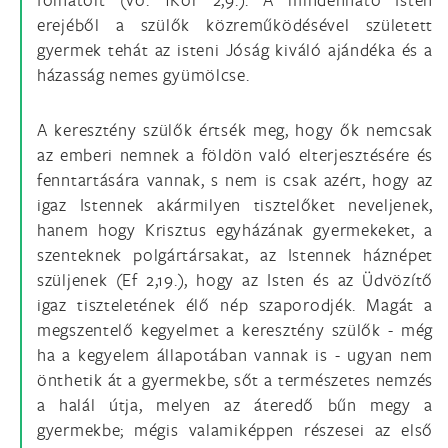
erejéből a szülők közreműködésével született
gyermek tehát az isteni Jóság kiváló ajándéka és a
házasság nemes gyümölcse.
A keresztény szülők értsék meg, hogy ők nemcsak
az emberi nemnek a földön való elterjesztésére és
fenntartására vannak, s nem is csak azért, hogy az
igaz Istennek akármilyen tisztelőket neveljenek,
hanem hogy Krisztus egyházának gyermekeket, a
szenteknek polgártársakat, az Istennek háznépet
szüljenek (Ef 2,19.), hogy az Isten és az Üdvözítő
igaz tiszteletének élő nép szaporodjék. Magát a
megszentelő kegyelmet a keresztény szülők - még
ha a kegyelem állapotában vannak is - ugyan nem
önthetik át a gyermekbe, sőt a természetes nemzés
a halál útja, melyen az áteredő bűn megy a
gyermekbe; mégis valamiképpen részesei az első