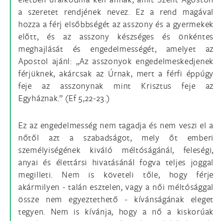
a szeretet rendjének nevez. Ez a rend magával
hozza a férj elsőbbségét az asszony és a gyermekek
előtt, és az asszony készséges és önkéntes
meghajlását és engedelmességét, amelyet az
Apostol ajánl: „Az asszonyok engedelmeskedjenek
férjüknek, akárcsak az Úrnak, mert a férfi éppúgy
feje az asszonynak mint Krisztus feje az
Egyháznak.” (Ef 5,22-23.)
Ez az engedelmesség nem tagadja és nem veszi el a
nőtől azt a szabadságot, mely őt emberi
személyiségének kiváló méltóságánál, feleségi,
anyai és élettársi hivatásánál fogva teljes joggal
megilleti. Nem is követeli tőle, hogy férje
akármilyen - talán esztelen, vagy a női méltósággal
össze nem egyeztethető - kívánságának eleget
tegyen. Nem is kívánja, hogy a nő a kiskorúak