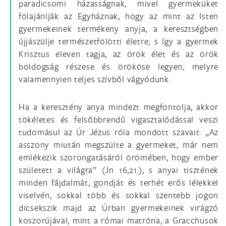
paradicsomi házasságnak, mivel gyermeküket
fölajánlják az Egyháznak, hogy az mint az Isten
gyermekeinek termékeny anyja, a keresztségben
újjászülje természetfölötti életre; s így a gyermek
Krisztus eleven tagja, az örök élet és az örök
boldogság részese és örököse legyen, melyre
valamennyien teljes szívből vágyódunk.
Ha a keresztény anya mindezt megfontolja, akkor
tökéletes és felsőbbrendű vigasztalódással veszi
tudomásul az Úr Jézus róla mondott szavait: „Az
asszony miután megszülte a gyermeket, már nem
emlékezik szorongatásáról örömében, hogy ember
született a világra” (Jn 16,21.), s anyai tisztének
minden fájdalmát, gondját és terhét erős lélekkel
viselvén, sokkal több és sokkal szentebb jogon
dicsekszik majd az Úrban gyermekeinek virágzó
koszorújával, mint a római matróna, a Gracchusok