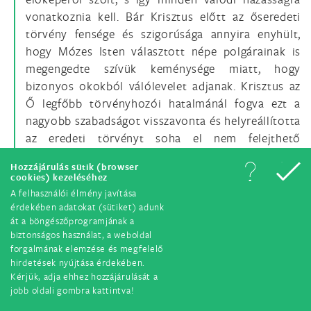
vonatkoznia kell. Bár Krisztus előtt az őseredeti
törvény fensége és szigorúsága annyira enyhült,
hogy Mózes Isten választott népe polgárainak is
megengedte szívük keménysége miatt, hogy
bizonyos okokból válólevelet adjanak. Krisztus az
Ő legfőbb törvényhozói hatalmánál fogva ezt a
nagyobb szabadságot visszavonta és helyreállította
az eredeti törvényt soha el nem felejthető
szavaival: „Amit Isten egybekötött, ember szét ne
Hozzájárulás sütik (browser
válassza”. Azért boldogemlékű Elődünk, VI. Pius
cookies) kezeléséhez
pápa bölcs választ adott az egri püspöknek:
A felhasználói élmény javítása
érdekében adatokat (sütiket) adunk
át a böngészőprogramjának a
„Nyilvánvaló, hogy a házasság már természetes
biztonságos használat, a weboldal
állapotában, tehát sokkal előbb, mint hogy
forgalmának elemzése és megfelelő
szorosan vett szentség méltóságára emeltetett
hirdetések nyújtása érdekében.
Kérjük, adja ehhez hozzájárulását a
volna, Istentől úgy alapíttatott, hogy magával
jobb oldali gombra kattintva!
hozza az örök és felbonthatatlan köteléket, melyet