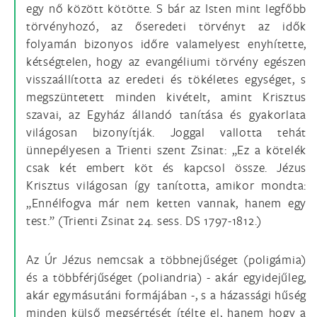
egy nő között kötötte. S bár az Isten mint legfőbb
törvényhozó, az őseredeti törvényt az idők
folyamán bizonyos időre valamelyest enyhítette,
kétségtelen, hogy az evangéliumi törvény egészen
visszaállította az eredeti és tökéletes egységet, s
megszüntetett minden kivételt, amint Krisztus
szavai, az Egyház állandó tanítása és gyakorlata
világosan bizonyítják. Joggal vallotta tehát
ünnepélyesen a Trienti szent Zsinat: „Ez a kötelék
csak két embert köt és kapcsol össze. Jézus
Krisztus világosan így tanította, amikor mondta:
„Ennélfogva már nem ketten vannak, hanem egy
test.” (Trienti Zsinat 24. sess. DS 1797-1812.)
Az Úr Jézus nemcsak a többnejűséget (poligámia)
és a többférjűséget (poliandria) - akár egyidejűleg,
akár egymásutáni formájában -, s a házassági hűség
minden külső megsértését ítélte el, hanem hogy a