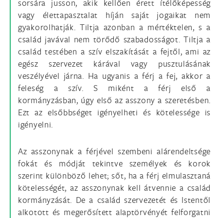
sorsára jusson, akik kellően érett ítélőképesség
vagy élettapasztalat híján saját jogaikat nem
gyakorolhatják. Tiltja azonban a mértéktelen, s a
család javával nem törődő szabadosságot. Tiltja a
család testében a szív elszakítását a fejtől, ami az
egész szervezet kárával vagy pusztulásának
veszélyével járna. Ha ugyanis a férj a fej, akkor a
feleség a szív. S miként a férj első a
kormányzásban, úgy első az asszony a szeretésben.
Ezt az elsőbbséget igényelheti és kötelessége is
igényelni.
Az asszonynak a férjével szembeni alárendeltsége
fokát és módját tekintve személyek és korok
szerint különböző lehet; sőt, ha a férj elmulasztaná
kötelességét, az asszonynak kell átvennie a család
kormányzását. De a család szervezetét és Istentől
alkotott és megerősített alaptörvényét felforgatni