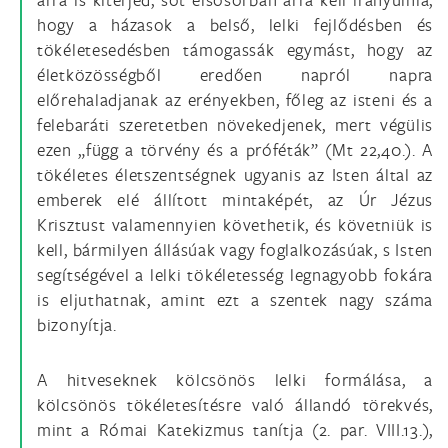
hogy a házasok a belső, lelki fejlődésben és
tökéletesedésben támogassák egymást, hogy az
életközösségből eredően napról napra
előrehaladjanak az erényekben, főleg az isteni és a
felebaráti szeretetben növekedjenek, mert végülis
ezen „függ a törvény és a próféták” (Mt 22,40.). A
tökéletes életszentségnek ugyanis az Isten által az
emberek elé állított mintaképét, az Úr Jézus
Krisztust valamennyien követhetik, és követniük is
kell, bármilyen állásúak vagy foglalkozásúak, s Isten
segítségével a lelki tökéletesség legnagyobb fokára
is eljuthatnak, amint ezt a szentek nagy száma
bizonyítja.
A hitveseknek kölcsönös lelki formálása, a
kölcsönös tökéletesítésre való állandó törekvés,
mint a Római Katekizmus tanítja (2. par. VIII.13.),