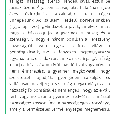
az igazi házasság Istentől rendelt javai, eszünkbe
jutnak Szent Ágoston szavai, akit halálának 1500
éves évfordulója alkalmából nem régen
ünnepeltünk Ad salutem kezdetű körlevelünkben
(1930. ápr. 20.): „Mindazok a javak, amelyek miatt
maga a házasság jó: a gyermek, a hűség és a
szentség”. S hogy e három pontban a keresztény
házasságról való egész tanítás világosan
bennfoglaltatik, azt is fényesen megmagyarázza
ugyanaz a szent doktor, amikor ezt írja: „A hűség
kizárja a házasságon kívül más férfival vagy nővel a
nemi érintkezést; a gyermek megköveteli, hogy
szeretettel fogadják, gyöngéden táplálják és
vallásosan neveljék; a szentség megakadályozza a
házasság fölbontását és nem engedi, hogy az elvált
férfi vagy nő akár a gyermek kedvéért is mással
házasságot kössön. Íme, a házasság egész törvénye,
amely a természetes termékenységet megnemesíti,