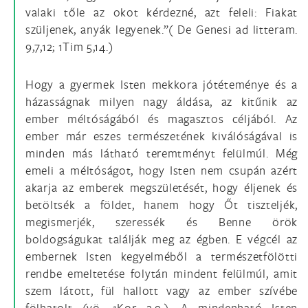
valaki tőle az okot kérdezné, azt feleli: Fiakat
szüljenek, anyák legyenek.”( De Genesi ad litteram.
9,7,12; 1Tim 5,14.)
Hogy a gyermek Isten mekkora jótéteménye és a
házasságnak milyen nagy áldása, az kitűnik az
ember méltóságából és magasztos céljából. Az
ember már eszes természetének kiválóságával is
minden más látható teremtményt felülmúl. Még
emeli a méltóságot, hogy Isten nem csupán azért
akarja az emberek megszületését, hogy éljenek és
betöltsék a földet, hanem hogy Őt tiszteljék,
megismerjék, szeressék és Benne örök
boldogságukat találják meg az égben. E végcél az
embernek Isten kegyelméből a természetfölötti
rendbe emeltetése folytán mindent felülmúl, amit
szem látott, fül hallott vagy az ember szívébe
fölhatolt (vö. 1Kor 2,9.). A mindenható Isten