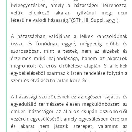
beleegyezésben, amely a házasságot létrehozza,
velük ellenkező akarat nyilvánul meg, nem
létesülne valódi házasság.”(STh. III. Suppl. 49,3.)
A házasságban valójában a lelkek kapcsolódnak
össze és fonódnak eggyé, mégpedig előbb és
szorosabban, mint a testek, nem az érzékek és
érzelmek múló hajlandósága, hanem az akaratok
megfontolt és erős eltökélése alapján. S a lelkek
egybekeléséből származik Isten rendelése folytán a
szent és elválaszthatatlan kötelék.
A házassági szerződésnek ez az egészen sajátos és
egyedülálló természete élesen megkülönbözteti az
emberi házasságot az állatok csupán ösztönöktől
vezérelt egyesülésétől, amely egyesülésben értelem
és akarat nem játszik szerepet; valamint az