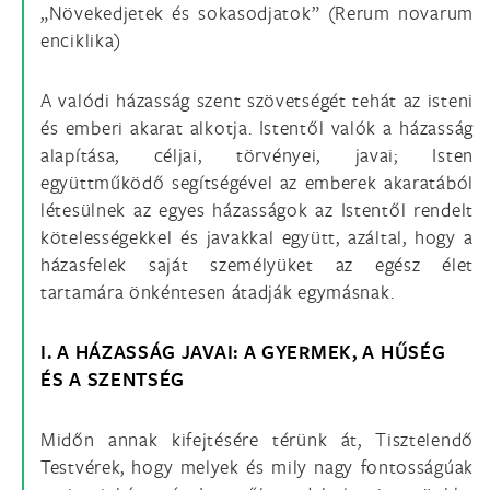
„Növekedjetek és sokasodjatok” (Rerum novarum
enciklika)
A valódi házasság szent szövetségét tehát az isteni
és emberi akarat alkotja. Istentől valók a házasság
alapítása, céljai, törvényei, javai; Isten
együttműködő segítségével az emberek akaratából
létesülnek az egyes házasságok az Istentől rendelt
kötelességekkel és javakkal együtt, azáltal, hogy a
házasfelek saját személyüket az egész élet
tartamára önkéntesen átadják egymásnak.
I. A HÁZASSÁG JAVAI: A GYERMEK, A HŰSÉG
ÉS A SZENTSÉG
Midőn annak kifejtésére térünk át, Tisztelendő
Testvérek, hogy melyek és mily nagy fontosságúak