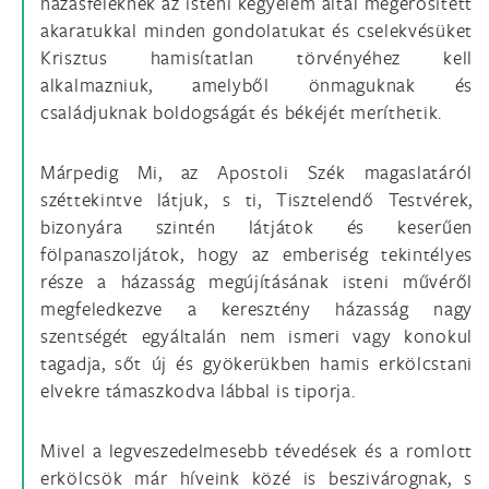
házasfeleknek az isteni kegyelem által megerősített
akaratukkal minden gondolatukat és cselekvésüket
Krisztus hamisítatlan törvényéhez kell
alkalmazniuk, amelyből önmaguknak és
családjuknak boldogságát és békéjét meríthetik.
Márpedig Mi, az Apostoli Szék magaslatáról
széttekintve látjuk, s ti, Tisztelendő Testvérek,
bizonyára szintén látjátok és keserűen
fölpanaszoljátok, hogy az emberiség tekintélyes
része a házasság megújításának isteni művéről
megfeledkezve a keresztény házasság nagy
szentségét egyáltalán nem ismeri vagy konokul
tagadja, sőt új és gyökerükben hamis erkölcstani
elvekre támaszkodva lábbal is tiporja.
Mivel a legveszedelmesebb tévedések és a romlott
erkölcsök már híveink közé is beszivárognak, s