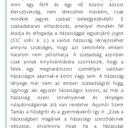
mint egy férfi és egy nő között kötött
életszövetség, nem létesülhet másként, csak
mindkét jegyes szabad beleegyezéséből. E
szabadakarati elhatározás, amellyel mindkét fél
átadja és elfogadja a házassággal együttjáró jogot
(CIC 1081. k. 2.) a valódi házasság létrejöttéhez
annyira szükséges, hogy azt semmiféle emberi
hatalom nem pótolhatja. A szabadság azonban
csak annak kinyilvánítására szorítkozik, hogy a
felek egy meghatározott személlyel valóban
házasságot akarnak-e kötni vagy sem. A házasság
lényege már nem az emberi szabadságtól függ,
úgyhogy aki egyszer házasságot kötött, az már a
házasság isteni törvényeinek és lényeges
tulajdonságainak alá van rendelve. Aquinói Szent
Tamás a hűségről és a gyermekekről így ír: „Ezek a
házasságban magának a házassági szerződésnek
okozatai, olyannyira hogy ha a házassági