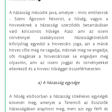
A házasság második java, amelyet - mint említettük
- Szent Ágoston felsorol, a hűség, vagyis a
hitveseknek a házassági szerződés betartásában
való kölcsönös hűsége. Azaz: ami az isteni
törvénnyel szabályozott házasságkötésből
kifolyólag egyedül a hitvestárs joga, azt a másik
hitves tőle meg ne tagadja, másnak meg ne engedje,
sőt magának a hitvestársnak se engedjen meg
olyasmit, ami az isteni joggal és törvényekkel
ellenkező és a hitvesi hűséggel összeférhetetlen.
a) A házasság egysége
A hűség elsősorban a házasság tökéletes egységét
követeli meg, amelyet a Teremtő az ősszülők
házasságában alapított meg, mert azt egy férfi és