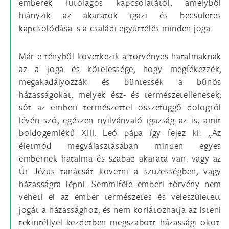
emberek futólagos kapcsolatától, amelyből
hiányzik az akaratok igazi és becsületes
kapcsolódása. s a családi együttélés minden joga.
Már e tényből következik a törvényes hatalmaknak
az a joga és kötelessége, hogy megfékezzék,
megakadályozzák és büntessék a bűnös
házasságokat, melyek ész- és természetellenesek;
sőt az emberi természettel összefüggő dologról
lévén szó, egészen nyilvánvaló igazság az is, amit
boldogemlékű XIII. Leó pápa így fejez ki: „Az
életmód megválasztásában minden egyes
embernek hatalma és szabad akarata van: vagy az
Úr Jézus tanácsát követni a szüzességben, vagy
házasságra lépni. Semmiféle emberi törvény nem
veheti el az ember természetes és veleszületett
jogát a házassághoz, és nem korlátozhatja az isteni
tekintéllyel kezdetben megszabott házassági okot: