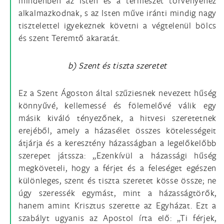
mindenben az Isten és a természet törvényéhez
alkalmazkodnak, s az Isten műve iránti mindig nagy
tisztelettel igyekeznek követni a végtelenül bölcs
és szent Teremtő akaratát.
b) Szent és tiszta szeretet
Ez a Szent Ágoston által szűziesnek nevezett hűség
könnyűvé, kellemessé és fölemelővé válik egy
másik kiváló tényezőnek, a hitvesi szeretetnek
erejéből, amely a házasélet összes kötelességeit
átjárja és a keresztény házasságban a legelőkelőbb
szerepet játssza: „Ezenkívül a házassági hűség
megköveteli, hogy a férjet és a feleséget egészen
különleges, szent és tiszta szeretet kösse össze; ne
úgy szeressék egymást, mint a házasságtörők,
hanem amint Krisztus szerette az Egyházat. Ezt a
szabályt ugyanis az Apostol írta elő: „Ti férjek,