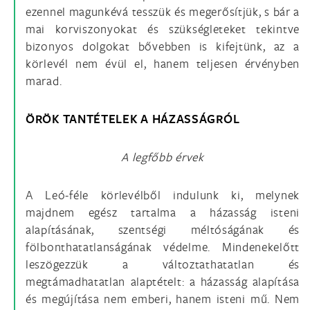
ezennel magunkévá tesszük és megerősítjük, s bár a
mai korviszonyokat és szükségleteket tekintve
bizonyos dolgokat bővebben is kifejtünk, az a
körlevél nem évül el, hanem teljesen érvényben
marad.
ÖRÖK TANTÉTELEK A HÁZASSÁGRÓL
A legfőbb érvek
A Leó-féle körlevélből indulunk ki, melynek
majdnem egész tartalma a házasság isteni
alapításának, szentségi méltóságának és
fölbonthatatlanságának védelme. Mindenekelőtt
leszögezzük a változtathatatlan és
megtámadhatatlan alaptételt: a házasság alapítása
és megújítása nem emberi, hanem isteni mű. Nem