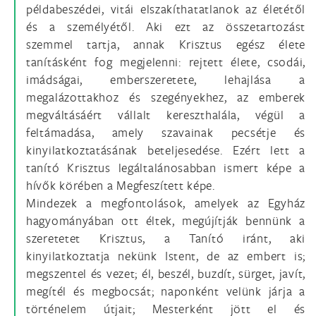
példabeszédei, vitái elszakíthatatlanok az életétől
és a személyétől. Aki ezt az összetartozást
szemmel tartja, annak Krisztus egész élete
tanításként fog megjelenni: rejtett élete, csodái,
imádságai, emberszeretete, lehajlása a
megalázottakhoz és szegényekhez, az emberek
megváltásáért vállalt kereszthalála, végül a
feltámadása, amely szavainak pecsétje és
kinyilatkoztatásának beteljesedése. Ezért lett a
tanító Krisztus legáltalánosabban ismert képe a
hívők körében a Megfeszített képe.
Mindezek a megfontolások, amelyek az Egyház
hagyományában ott éltek, megújítják bennünk a
szeretetet Krisztus, a Tanító iránt, aki
kinyilatkoztatja nekünk Istent, de az embert is;
megszentel és vezet; él, beszél, buzdít, sürget, javít,
megítél és megbocsát; naponként velünk járja a
történelem útjait; Mesterként jött el és