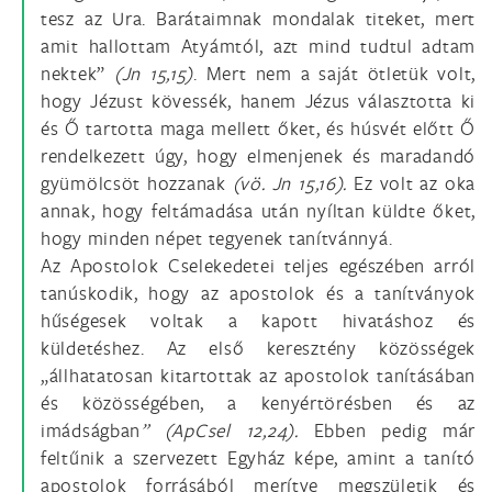
tesz az Ura. Barátaimnak mondalak titeket, mert
amit hallottam Atyámtól, azt mind tudtul adtam
nektek”
(Jn 15,15)
. Mert nem a saját ötletük volt,
hogy Jézust kövessék, hanem Jézus választotta ki
és Ő tartotta maga mellett őket, és húsvét előtt Ő
rendelkezett úgy, hogy elmenjenek és maradandó
gyümölcsöt hozzanak
(vö. Jn 15,16).
Ez volt az oka
annak, hogy feltámadása után nyíltan küldte őket,
hogy minden népet tegyenek tanítvánnyá.
Az Apostolok Cselekedetei teljes egészében arról
tanúskodik, hogy az apostolok és a tanítványok
hűségesek voltak a kapott hivatáshoz és
küldetéshez. Az első keresztény közösségek
„állhatatosan kitartottak az apostolok tanításában
és közösségében, a kenyértörésben és az
imádságban
” (ApCsel 12,24).
Ebben pedig már
feltűnik a szervezett Egyház képe, amint a tanító
apostolok forrásából merítve megszületik és