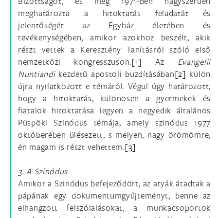
Bizottságot, és még 1971-ben nagyszerűen
meghatározta a hitoktatás feladatát és
jelentőségét az Egyház életében és
tevékenységében, amikor azokhoz beszélt, akik
részt vettek a Keresztény Tanításról szóló első
nemzetközi kongresszuson.
[1]
Az
Evangelii
Nuntiandi
kezdetű apostoli buzdításában
[2]
külön
újra nyilatkozott e témáról. Végül úgy határozott,
hogy a hitoktatás, különösen a gyermekek és
fiatalok hitoktatása legyen a negyedik általános
Püspöki Szinódus témája, amely szinódus 1977
októberében ülésezett, s melyen, nagy örömömre,
én magam is részt vehettem.
[3]
3. A Szinódus
Amikor a Szinódus befejeződött, az atyák átadtak a
pápának egy dokumentumgyűjteményt, benne az
elhangzott felszólalásokat, a munkacsoportok