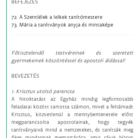
BEFEJEZÉS
72. A Szentlélek a lelkek tanítómestere
73. Mária a tanítványok anyja és mintaképe
Főtisztelendő testvéreinek és szeretett
gyermekeinek köszöntéssel és apostoli áldással!
BEVEZETÉS
1. Krisztus utolsó parancsa
A hitoktatást az Egyház mindig legfontosabb
feladatai között tartotta számon, mivel a feltámadt
Krisztus, közvetlenül a mennybemenetele előtt
megparancsolta apostolainak, hogy tegyék
tanítványaivá mind a nemzeteket, és tanítsák meg
őket mindannak megtartására, amit rájuk bízott