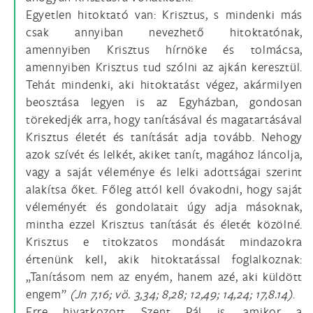
Egyetlen hitoktató van: Krisztus, s mindenki más
csak annyiban nevezhető hitoktatónak,
amennyiben Krisztus hírnöke és tolmácsa,
amennyiben Krisztus tud szólni az ajkán keresztül.
Tehát mindenki, aki hitoktatást végez, akármilyen
beosztása legyen is az Egyházban, gondosan
törekedjék arra, hogy tanításával és magatartásával
Krisztus életét és tanítását adja tovább. Nehogy
azok szívét és lelkét, akiket tanít, magához láncolja,
vagy a saját véleménye és lelki adottságai szerint
alakítsa őket. Főleg attól kell óvakodni, hogy saját
véleményét és gondolatait úgy adja másoknak,
mintha ezzel Krisztus tanítását és életét közölné.
Krisztus e titokzatos mondását mindazokra
értenünk kell, akik hitoktatással foglalkoznak:
„Tanításom nem az enyém, hanem azé, aki küldött
engem”
(Jn 7,16; vö. 3,34; 8,28; 12,49; 14,24; 17,8.14)
.
Erre hivatkozott Szent Pál is, amikor a