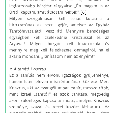
legfontosabb kérdést tárgyalta: „Én magam is az
Úrtól kaptam, amit átadtam nektek”.
[6]
Milyen szorgalmasan kell tehát kutatnia a
hitoktatónak az Isten Igéjét, amelyet az Egyház
Tanítóhivatalától vesz át! Mennyire bensőséges
egységben kell cselekednie Krisztussal és az
Atyával! Milyen buzgón kell imádkoznia és
mennyire meg kell feledkeznie önmagáról, ha el
akarja mondani: „Tanításom nem az enyém!”
7. A tanító Krisztus
Ez a tanítás nem elvont igazságok gyűjteménye,
hanem Isten eleven misztériumának közlése. Mert
Krisztus, aki az evangéliumban tanít, messze több,
mint Izrael „tanítói” és azok tanítása, mégpedig
azon különleges kapcsolat miatt, amelyet Krisztus
személye, szavai és tettei között láthatunk. Az
evangéliumokból ugyanis nyilvánvaló, hogy Jézus