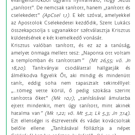
„tanított”. De nemcsak tanított, hanem „tanított és
cselekedett”
(ApCsel 1,1)
. E két szóval, amelyekkel
az Apostolok Cselekedetei kezdődik, Szent Lukács
összekapcsolja s ugyanakkor szétválasztja Krisztus
küldetésének e két kiemelkedő vonását.
Krisztus valóban tanított, és ez az a tanúság,
amelyet önmaga mellett tesz: „Naponta ott voltam
a templomban és tanítottam
” (Mt 26,55; vö. Jn
18,20).
Tanítványai csodálattal hallgatják és
álmélkodva figyelik Őt, aki mindig és mindenütt
tanít, eddig soha nem tapasztalt tekintéllyel:
„...tömeg vette körül, ő pedig szokása szerint
tanította őket”
(Mk 10,1)
; „tanításával ámulatba
ejtett mindenkit, mert úgy tanított, mint akinek
hatalma van
” (Mk 1,22; vö. Mt 5,2; Lk 5,3; Jn 7,14).
Ezt ellenségei is észrevették és vádat kovácsoltak
belőle ellene: „Tanításával föllázítja a népet