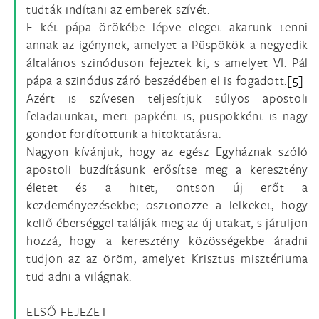
tudták indítani az emberek szívét.
E két pápa örökébe lépve eleget akarunk tenni
annak az igénynek, amelyet a Püspökök a negyedik
általános szinóduson fejeztek ki, s amelyet VI. Pál
pápa a szinódus záró beszédében el is fogadott.
[5]
Azért is szívesen teljesítjük súlyos apostoli
feladatunkat, mert papként is, püspökként is nagy
gondot fordítottunk a hitoktatásra.
Nagyon kívánjuk, hogy az egész Egyháznak szóló
apostoli buzdításunk erősítse meg a keresztény
életet és a hitet; öntsön új erőt a
kezdeményezésekbe; ösztönözze a lelkeket, hogy
kellő éberséggel találják meg az új utakat, s járuljon
hozzá, hogy a keresztény közösségekbe áradni
tudjon az az öröm, amelyet Krisztus misztériuma
tud adni a világnak.
ELSŐ FEJEZET