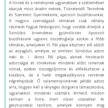
A hitnek és a reménynek ugyanebben a szellemében
akarjuk most átadni nektek, Tisztelendő Testvérek
és Szeretett Gyermekeink, apostoli buzdításunkat.
A nagyon szerteágazó témának csak néhány
részletét fogjuk feldolgozni, hogy tovább érleljük a
Szinódus örvendetes gyümölcseit. Apostoli
buzdításunk ugyanis összefoglalja azokat a főbb
témákat, amelyeket VI. Pál pápa készített elő abból
az anyagból, amelyet az említett Szinódus adott
neki át. I. János Pál pápa, akinek hitoktatói
adottságai és törekvései mindenki előtt ismertek
voltak, ezeket összegyűjtötte és előkészítette a
kiadásra, de a halál megakadályozta tervének
végrehajtását. Ő valamennyiünknek példát adott
arra, hogyan kell a lényeges dolgokra támaszkodva,
ugyanakkor mindenki számára érthető módon
tanítani a hitre, mert olyan szavakkal és
gesztusokkal tanított, amelyek könnyen meg