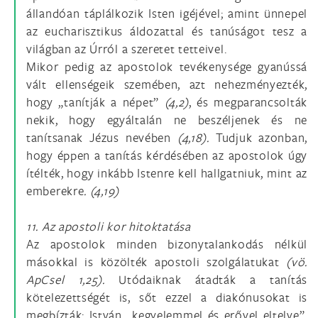
állandóan táplálkozik Isten igéjével; amint ünnepel
az eucharisztikus áldozattal és tanúságot tesz a
világban az Úrról a szeretet tetteivel.
Mikor pedig az apostolok tevékenysége gyanússá
vált ellenségeik szemében, azt nehezményezték,
hogy „tanítják a népet”
(4,2)
, és megparancsolták
nekik, hogy egyáltalán ne beszéljenek és ne
tanítsanak Jézus nevében
(4,18).
Tudjuk azonban,
hogy éppen a tanítás kérdésében az apostolok úgy
ítélték, hogy inkább Istenre kell hallgatniuk, mint az
emberekre
. (4,19)
11. Az apostoli kor hitoktatása
Az apostolok minden bizonytalankodás nélkül
másokkal is közölték apostoli szolgálatukat
(vö.
ApCsel 1,25).
Utódaiknak átadták a tanítás
kötelezettségét is, sőt ezzel a diakónusokat is
megbízták: István „kegyelemmel és erővel eltelve”,