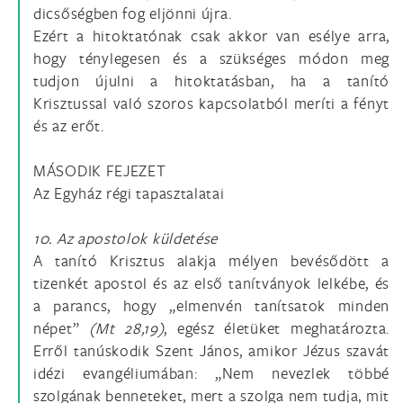
dicsőségben fog eljönni újra.
Ezért a hitoktatónak csak akkor van esélye arra,
hogy ténylegesen és a szükséges módon meg
tudjon újulni a hitoktatásban, ha a tanító
Krisztussal való szoros kapcsolatból meríti a fényt
és az erőt.
MÁSODIK FEJEZET
Az Egyház régi tapasztalatai
10. Az apostolok küldetése
A tanító Krisztus alakja mélyen bevésődött a
tizenkét apostol és az első tanítványok lelkébe, és
a parancs, hogy „elmenvén tanítsatok minden
népet”
(Mt 28,19)
, egész életüket meghatározta.
Erről tanúskodik Szent János, amikor Jézus szavát
idézi evangéliumában: „Nem nevezlek többé
szolgának benneteket, mert a szolga nem tudja, mit