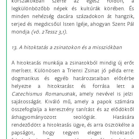
korszakokban szerte az egész földön, a
legkülönbözőbb népek és kultúrák körében. És
minden nehézség dacára századokon át hangzik,
terjed és megdicsőül Isten Igéje, ahogyan Szent Pál
mondja
(vö. 2Tessz 3,1)
.
13. A hitoktatás a zsinatokon és a missziókban
A hitoktatás munkája a zsinatokból mindig új erőt
merített. Különösen a Trienti Zsinat jó példa erre:
dogmatikus és egyéb határozataiban előtérbe
helyezte a hitoktatást és forrása lett a
Catechismus
Romanus
nak, amely nevével is jelzi
sajátosságát. Kiváló mű, amely a papok számára
összefoglalja a keresztény tanítást és az elődöktől
áthagyományozott teológiát. Hatására
rendeződött a hitoktatás ügye, és arra ösztökélte a
papságot, hogy tegyen eleget hitoktatói