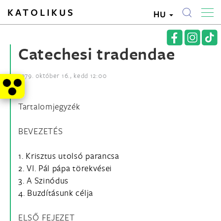
KATOLIKUS
HU
Catechesi tradendae
1979. október 16., kedd 12:00
Tartalomjegyzék
BEVEZETÉS
1. Krisztus utolsó parancsa
2. VI. Pál pápa törekvései
3. A Szinódus
4. Buzdításunk célja
ELSŐ FEJEZET