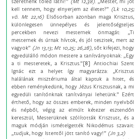
szeretnénk tőled látni!”
(Mt 12,38)
. „Mester, mi jót
kell tennem, hogy elnyerjem az életet?”
(Lk 10,25;
vö. Mt 22,16)
Elsősorban azonban maga Krisztus,
különlegesen ünnepélyes és jelentőségteljes
percekben nevezi mesternek önmagát: „Ti
mesternek és úrnak hívtok, és jól teszitek, mert az
vagyok”
(Jn 13,13; Mt 10,25; 26,28)
, sőt kifejezi, hogy
egyedülálló módon mestere a tanítványoknak: „Egy
a ti mesteretek, a Krisztus.”
[8]
Antiochiai Szent
Ignác ezt a helyet így magyarázza: „Krisztus
halálának misztériuma által kaptuk a hitet, és
ebben reménykedünk, hogy Jézus Krisztusnak, a mi
egyedüli tanítónknak tanítványai lehetünk.” Ezért
érthető, hogy az összes emberek, minden nyelvből
és népből, végig az elmúlt kétezer esztendőn
keresztül, Mesterüknek szólították Krisztust, és a
maguk módján ismételgették Nikodémus szavait:
„tudjuk, hogy Istentől jött tanító vagy!”
(Jn 3,2)