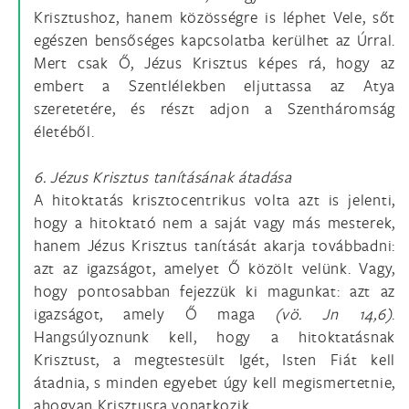
Krisztushoz, hanem közösségre is léphet Vele, sőt
egészen bensőséges kapcsolatba kerülhet az Úrral.
Mert csak Ő, Jézus Krisztus képes rá, hogy az
embert a Szentlélekben eljuttassa az Atya
szeretetére, és részt adjon a Szentháromság
életéből.
6. Jézus Krisztus tanításának átadása
A hitoktatás krisztocentrikus volta azt is jelenti,
hogy a hitoktató nem a saját vagy más mesterek,
hanem Jézus Krisztus tanítását akarja továbbadni:
azt az igazságot, amelyet Ő közölt velünk. Vagy,
hogy pontosabban fejezzük ki magunkat: azt az
igazságot, amely Ő maga
(vö. Jn 14,6)
.
Hangsúlyoznunk kell, hogy a hitoktatásnak
Krisztust, a megtestesült Igét, Isten Fiát kell
átadnia, s minden egyebet úgy kell megismertetnie,
ahogyan Krisztusra vonatkozik.