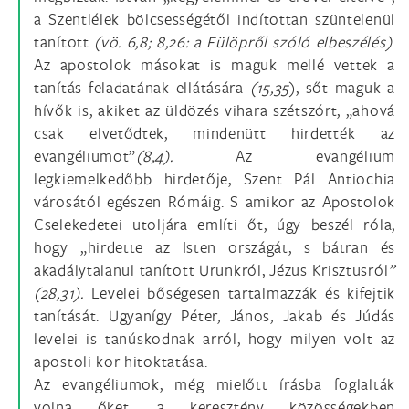
a Szentlélek bölcsességétől indítottan szüntelenül
tanított
(vö. 6,8; 8,26: a Fülöpről szóló elbeszélés)
.
Az apostolok másokat is maguk mellé vettek a
tanítás feladatának ellátására
(15,35
), sőt maguk a
hívők is, akiket az üldözés vihara szétszórt, „ahová
csak elvetődtek, mindenütt hirdették az
evangéliumot”
(8,4)
.
Az evangélium
legkiemelkedőbb hirdetője, Szent Pál Antiochia
városától egészen Rómáig. S amikor az Apostolok
Cselekedetei utoljára említi őt, úgy beszél róla,
hogy „hirdette az Isten országát, s bátran és
akadálytalanul tanított Urunkról, Jézus Krisztusról
”
(28,31).
Levelei bőségesen tartalmazzák és kifejtik
tanítását. Ugyanígy Péter, János, Jakab és Júdás
levelei is tanúskodnak arról, hogy milyen volt az
apostoli kor hitoktatása.
Az evangéliumok, még mielőtt írásba foglalták
volna őket, a keresztény közösségekben