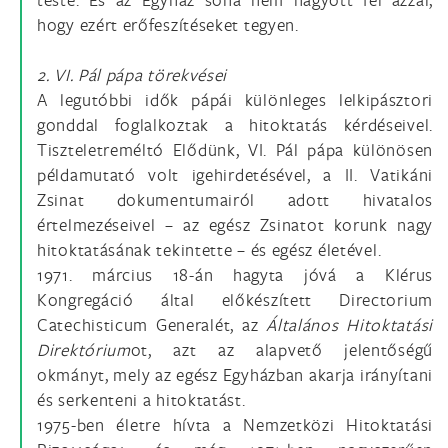
hogy ezért erőfeszítéseket tegyen.
2. VI. Pál pápa törekvései
A legutóbbi idők pápái különleges lelkipásztori
gonddal foglalkoztak a hitoktatás kérdéseivel.
Tiszteletreméltó Elődünk, VI. Pál pápa különösen
példamutató volt igehirdetésével, a II. Vatikáni
Zsinat dokumentumairól adott hivatalos
értelmezéseivel – az egész Zsinatot korunk nagy
hitoktatásának tekintette – és egész életével.
1971. március 18-án hagyta jóvá a Klérus
Kongregáció által előkészített Directorium
Catechisticum Generalét, az
Általános Hitoktatási
Direktórium
ot, azt az alapvető jelentőségű
okmányt, mely az egész Egyházban akarja irányítani
és serkenteni a hitoktatást.
1975-ben életre hívta a Nemzetközi Hitoktatási