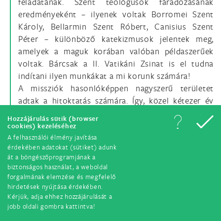
feladatának. Szent teológusok fáradozásának
eredményeként – ilyenek voltak Borromei Szent
Károly, Bellarmin Szent Róbert, Canisius Szent
Péter – különböző katekizmusok jelentek meg,
amelyek a maguk korában valóban példaszerűek
voltak. Bárcsak a II. Vatikáni Zsinat is el tudna
indítani ilyen munkákat a mi korunk számára!
A missziók hasonlóképpen nagyszerű területet
adtak a hitoktatás számára. Így, közel kétezer év
elteltével Isten népe változatlanul tanulja és tanítja
Hozzájárulás sütik (browser
a hitet a hívők és az Egyház sokféle igényének
cookies) kezeléséhez
megfelelően.
A felhasználói élmény javítása
érdekében adatokat (sütiket) adunk
Az azonban nyilvánvaló, hogy a hitoktatás az
át a böngészőprogramjának a
Egyház egész életével szoros összefüggésben van.
biztonságos használat, a weboldal
Mert a hitoktatástól nemcsak az Egyház terjedése
forgalmának elemzése és megfelelő
és számbeli növekedése függ, hanem a belső
hirdetések nyújtása érdekében.
Kérjük, adja ehhez hozzájárulását a
gyarapodása és az is, hogy mennyire alkalmazkodik
jobb oldali gombra kattintva!
Isten terveihez. A sok-sok tapasztalatból, amit ezen