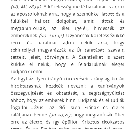
(vö. Mt 28,19)
. A kötelesség mellé hatalmat is adott
az apostoloknak arra, hogy a szemükkel látott és a
fülükkel hallott dolgokat, amit láttak és
megtapintottak, az élet igéjét, hirdessék az
embereknek
(vö. 1Jn 1,1)
. Ugyancsak kötelességükké
tette és hatalmat adott nekik arra, hogy
tekintéllyel magyarázzák az Úr tanítását: szavait,
tetteit, jeleit, törvényeit. A Szentlelket is azért
küldte el nekik, hogy e feladatuknak eleget
tudjanak tenni.
Az Egyház ilyen irányú törekvéseit aránylag korán
hitoktatásnak kezdték nevezni: a tanítványok
összegyűjtését és oktatását; a segítségnyújtást
ahhoz, hogy az emberek hinni tudjanak és el tudják
fogadni Jézust az élő Isten Fiának és életet
találjanak benne
(Jn 20,31)
; hogy megtanítsák őket
erre az életre, és így épüljön Krisztus titokzatos
teste. És az Egyház soha nem hagyott fel azzal,