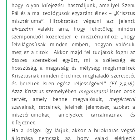
hogy olyan kifejezést használjunk, amellyel Szent
Pál és a mai teológusok egyaránt élnek – „Krisztus
misztériuma”. Hitoktatást végezni azt jelenti:
elvezetni
valakit arra, hogy lehetőleg minden
szempontból közeledjen e misztériumhoz: „hogy
felvilágosítsak minden embert, hogyan valósult
meg ez a titok... Akkor majd fel tudjátok fogni az
összes szentekkel együtt, mi a szélesség és
hosszúság, a magasság és mélység; megismeritek
Krisztusnak minden értelmet meghaladó szeretetét
és beteltek Isten egész teljességével”
(Ef 3,9.18)
.
Azaz Krisztus személyében
megmutatni
Isten örök
tervét, amely benne megvalósult;
megértetni
szavainak, tetteinek, jeleinek jelentését, azokat a
misztériumokat, amelyeket tartalmaznak és
kifejeznek.
Ha a dolgot így látjuk, akkor a hitoktatás végső
állomása nemcsak az, hogy valaki elérkezik