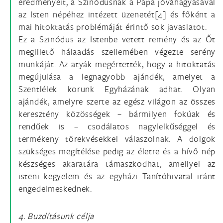
eredményeit, a Szinódusnak a Pápa jóváhagyásával
az Isten népéhez intézett üzenetét
[4]
és főként a
mai hitoktatás problémáját érintő sok javaslatot.
Ez a Szinódus az Istenbe vetett remény és az Őt
megillető hálaadás szellemében végezte serény
munkáját. Az atyák megértették, hogy a hitoktatás
megújulása a legnagyobb ajándék, amelyet a
Szentlélek korunk Egyházának adhat. Olyan
ajándék, amelyre szerte az egész világon az összes
keresztény közösségek – bármilyen fokúak és
rendűek is – csodálatos nagylelkűséggel és
termékeny törekvésekkel válaszolnak. A dolgok
szükséges megítélése pedig az életre és a hívő nép
készséges akaratára támaszkodhat, amellyel az
isteni kegyelem és az egyházi Tanítóhivatal iránt
engedelmeskednek.
4. Buzdításunk célja