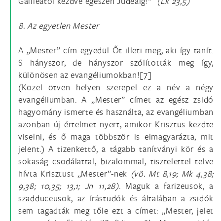
Galileától kezdve egészen Judeáig!”
(Lk 23,5)
8. Az egyetlen Mester
A „Mester” cím egyedül Őt illeti meg, aki így tanít.
S hányszor, de hányszor szólították meg így,
különösen az evangéliumokban!
[7]
(Közel ötven helyen szerepel ez a név a négy
evangéliumban. A „Mester” címet az egész zsidó
hagyomány ismerte és használta, az evangéliumban
azonban új értelmet nyert, amikor Krisztus kezdte
viselni, és ő maga többször is elmagyarázta, mit
jelent.) A tizenkettő, a tágabb tanítványi kör és a
sokaság csodálattal, bizalommal, tisztelettel telve
hívta Krisztust „Mester”-nek
(vö. Mt 8,19; Mk 4,38;
9,38; 10,35; 13,1; Jn 11,28)
. Maguk a farizeusok, a
szadduceusok, az írástudók és általában a zsidók
sem tagadták meg tőle ezt a címet: „Mester, jelet