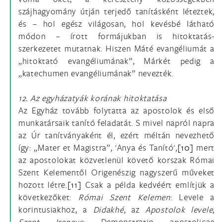
szájhagyomány útján terjedő tanításként léteztek,
és – hol egész világosan, hol kevésbé látható
módon – írott formájukban is hitoktatás-
szerkezetet mutatnak. Hiszen Máté evangéliumát a
„hitoktató evangéliumának”, Márkét pedig a
„katechumen evangéliumának” nevezték.
12. Az egyházatyák korának hitoktatása
Az Egyház tovább folytatta az apostolok és első
munkatársaik tanító feladatát. S mivel napról napra
az Úr tanítványaként él, ezért méltán nevezhető
így: „Mater et Magistra”, 'Anya és Tanító',
[10]
mert
az apostolokat közvetlenül követő korszak Római
Szent Kelementől Origenészig nagyszerű műveket
hozott létre.
[11]
Csak a példa kedvéért említjük a
következőket:
Római Szent Kelemen
: Levele a
korintusiakhoz, a
Didakhé
, az
Apostolok levele
,
Szent Ireneus
: Demonstratio apostolicae