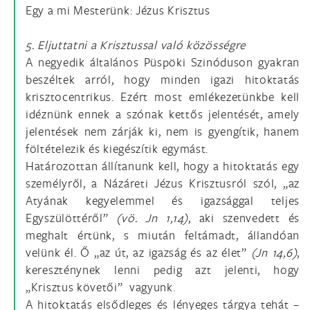
Egy a mi Mesterünk: Jézus Krisztus
5. Eljuttatni a Krisztussal való közösségre
A negyedik általános Püspöki Szinóduson gyakran
beszéltek arról, hogy minden igazi hitoktatás
krisztocentrikus. Ezért most emlékezetünkbe kell
idéznünk ennek a szónak kettős jelentését, amely
jelentések nem zárják ki, nem is gyengítik, hanem
föltételezik és kiegészítik egymást.
Határozottan állítanunk kell, hogy a hitoktatás egy
személyről, a Názáreti Jézus Krisztusról szól, „az
Atyának kegyelemmel és igazsággal teljes
Egyszülöttéről”
(vö. Jn 1,14)
, aki szenvedett és
meghalt értünk, s miután feltámadt, állandóan
velünk él. Ő „az út, az igazság és az élet”
(Jn 14,6)
,
kereszténynek lenni pedig azt jelenti, hogy
„Krisztus követői” vagyunk.
A hitoktatás elsődleges és lényeges tárgya tehát –