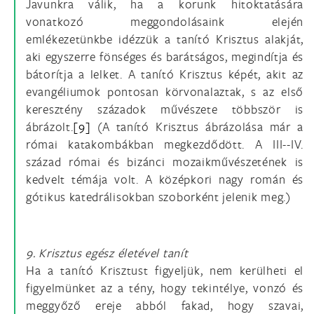
Javunkra válik, ha a korunk hitoktatására
vonatkozó meggondolásaink elején
emlékezetünkbe idézzük a tanító Krisztus alakját,
aki egyszerre fönséges és barátságos, megindítja és
bátorítja a lelket. A tanító Krisztus képét, akit az
evangéliumok pontosan körvonalaztak, s az első
keresztény századok művészete többször is
ábrázolt.
[9]
(A tanító Krisztus ábrázolása már a
római katakombákban megkezdődött. A III--IV.
század római és bizánci mozaikművészetének is
kedvelt témája volt. A középkori nagy román és
gótikus katedrálisokban szoborként jelenik meg.)
9. Krisztus egész életével tanít
Ha a tanító Krisztust figyeljük, nem kerülheti el
figyelmünket az a tény, hogy tekintélye, vonzó és
meggyőző ereje abból fakad, hogy szavai,