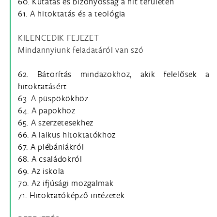
60. Kutatás és bizonyosság a hit területén
61. A hitoktatás és a teológia
KILENCEDIK FEJEZET
Mindannyiunk feladatáról van szó
62. Bátorítás mindazokhoz, akik felelősek a
hitoktatásért
63. A püspökökhöz
64. A papokhoz
65. A szerzetesekhez
66. A laikus hitoktatókhoz
67. A plébániákról
68. A családokról
69. Az iskola
70. Az ifjúsági mozgalmak
71. Hitoktatóképző intézetek