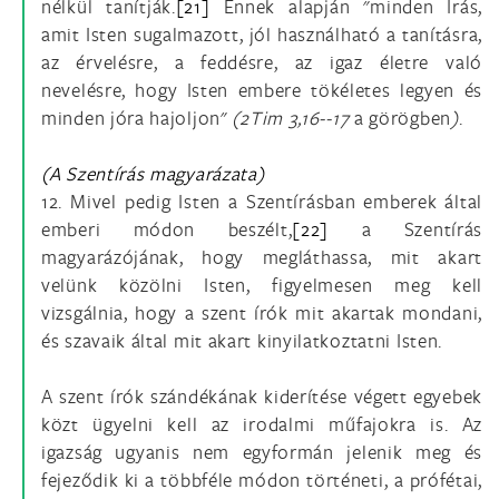
nélkül tanítják.
[21]
Ennek alapján "minden Írás,
amit Isten sugalmazott, jól használható a tanításra,
az érvelésre, a feddésre, az igaz életre való
nevelésre, hogy Isten embere tökéletes legyen és
minden jóra hajoljon"
(2Tim 3,16--17
a görögben
)
.
(A Szentírás magyarázata)
12. Mivel pedig Isten a Szentírásban emberek által
emberi módon beszélt,
[22]
a Szentírás
magyarázójának, hogy megláthassa, mit akart
velünk közölni Isten, figyelmesen meg kell
vizsgálnia, hogy a szent írók mit akartak mondani,
és szavaik által mit akart kinyilatkoztatni Isten.
A szent írók szándékának kiderítése végett egyebek
közt ügyelni kell az irodalmi műfajokra is. Az
igazság ugyanis nem egyfor­mán jelenik meg és
fejeződik ki a többféle módon történeti, a prófétai,