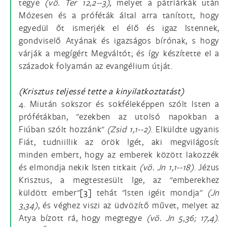
tegye
(vö.
Ter 12,2--3)
, melyet a pátriárkák után
Mózesen és a próféták által arra tanított, hogy
egyedül őt ismerjék el élő és igaz Istennek,
gondviselő Atyának és igazságos bírónak, s hogy
várják a megígért Megváltót; és így készítette el a
századok folyamán az evangélium útját.
(Krisztus teljessé tette a kinyilatkoztatást)
4. Miután sokszor és sokféleképpen szólt Isten a
prófétákban, "ezekben az utolsó napokban a
Fiúban szólt hozzánk"
(Zsid 1,1--2)
. Elküldte ugyanis
Fiát, tudniillik az örök Igét, aki megvilágosít
minden embert, hogy az emberek között lakozzék
és elmondja nekik Isten titkait
(vö. Jn 1,1--18)
. Jézus
Krisztus, a megtestesült Ige, az "emberekhez
küldött ember"
[3]
tehát "Isten igéit mondja"
(Jn
3,34)
, és véghez viszi az üdvözítő művet, melyet az
Atya bízott rá, hogy megtegye
(vö.
Jn 5,36; 17,4)
.