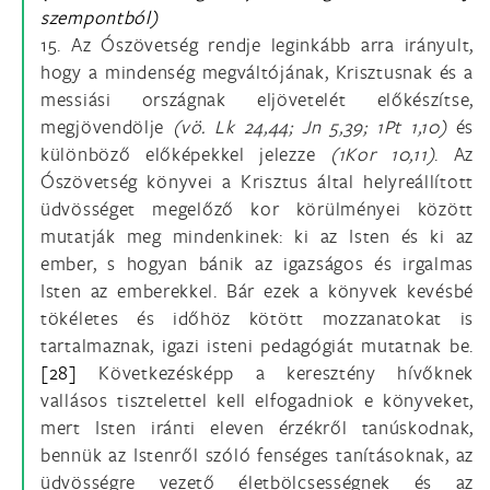
szempontból)
15. Az Ószövetség rendje leginkább arra irányult,
hogy a mindenség megváltójának, Krisztusnak és a
messiási országnak eljövetelét előkészítse,
megjövendölje
(vö.
Lk 24,44; Jn 5,39; 1Pt 1,10)
és
különböző előképekkel jelezze
(1Kor 10,11)
. Az
Ószövetség könyvei a Krisztus által helyreállított
üdvösséget megelőző kor körülményei között
mutatják meg mindenkinek: ki az Isten és ki az
ember, s hogyan bánik az igazságos és irgalmas
Isten az emberekkel. Bár ezek a könyvek kevésbé
tökéletes és időhöz kötött mozzanatokat is
tartalmaznak, igazi isteni pedagógiát mutatnak be.
[28]
Következésképp a keresztény hívőknek
vallásos tisztelettel kell elfogadniok e könyveket,
mert Isten iránti eleven érzékről tanúskodnak,
bennük az Istenről szóló fenséges tanításoknak, az
üdvösségre vezető életbölcsességnek és az