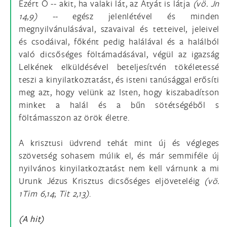
Ezért Ő -- akit, ha valaki lát, az Atyát is látja
(vö.
Jn
14,9) --
egész jelenlétével és minden
megnyilvánulásával, szavaival és tetteivel, jeleivel
és csodáival, főként pedig halálával és a halálból
való dicsőséges föltámadásával, végül az igazság
Lelkének elküldésével beteljesítvén tökéletessé
teszi a kinyilatkoztatást, és isteni tanúsággal erősíti
meg azt, hogy velünk az Isten, hogy kiszabadítson
minket a halál és a bűn sötétségéből s
föltámasszon az örök életre.
A krisztusi üdvrend tehát mint új és végleges
szövetség sohasem múlik el, és már semmiféle új
nyilvános kinyilatkoztatást nem kell várnunk a mi
Urunk Jézus Krisztus dicsőséges eljöveteléig
(vö.
1Tim 6,14
;
Tit 2,13)
.
(A hit)