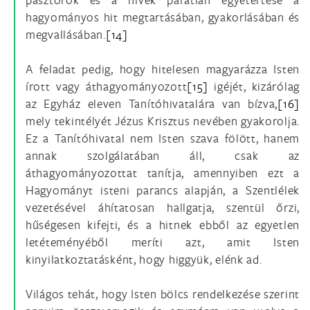
hagyományos hit megtartásában, gyakorlásában és
megvallásában.
[14]
A feladat pedig, hogy hitelesen magyarázza Isten
írott vagy áthagyományozott
[15]
igéjét, kizárólag
az Egyház eleven Tanítóhivatalára van bízva,
[16]
mely tekintélyét Jézus Krisztus nevében gyakorolja.
Ez a Tanítóhivatal nem Isten szava fölött, hanem
annak szolgálatában áll, csak az
áthagyományozottat tanítja, amennyiben ezt a
Hagyományt isteni parancs alapján, a Szentlélek
vezetésével áhítatosan hallgatja, szentül őrzi,
hűségesen kifejti, és a hitnek ebből az egyetlen
letéteményéből meríti azt, amit Isten
kinyilatkoztatásként, hogy higgyük, elénk ad.
Világos tehát, hogy Isten bölcs rendelkezése szerint