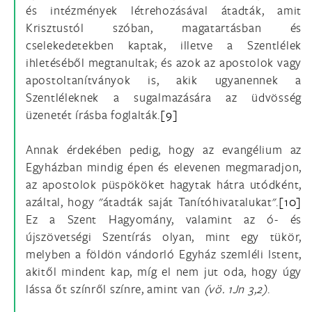
és intézmények létrehozásával átadták, amit
Krisztustól szóban, magatartásban és
cselekedetekben kaptak, illetve a Szentlélek
ihletéséből megtanultak; és azok az apostolok vagy
apostoltanítványok is, akik ugyanennek a
Szentléleknek a sugalmazására az üdvösség
üzenetét írásba foglalták.
[9]
Annak érdekében pedig, hogy az evangélium az
Egyházban mindig épen és elevenen megmaradjon,
az apostolok püspököket hagytak hátra utódként,
azáltal, hogy "átadták saját Tanítóhivatalukat".
[10]
Ez a Szent Hagyomány, valamint az ó- és
újszövetségi Szentírás olyan, mint egy tükör,
melyben a földön vándorló Egyház szemléli Istent,
akitől mindent kap, míg el nem jut oda, hogy úgy
lássa őt színről színre, amint van
(vö.
1Jn 3,2)
.