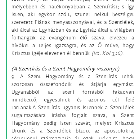
mélyebben és hatékonyabban a Szentírást; s így
Isten, aki egykor szólt, szünet nélkül beszélget
szeretett Fiának menyasszonyával, és a Szentlélek,
aki által az Egyházban és az Egyház által a világban
fölhangzik az evangélium élő szava, elvezeti a
hívőket a teljes igazságra, és az Ő műve, hogy
Krisztus igéje elevenen él bennük
(vö.
Kol 3,16)
.
(A Szentírás és a Szent Hagyomány viszonya)
9. A Szent Hagyomány és a Szentírás tehát
szorosan összefonódik és átjárja egymást.
Ugyanabból az isteni forrásból fakadván
mindkettő, egyesülnek és azonos cél felé
tartanak.A Szentírás ugyanis Istennek a Szentlélek
sugalmazására írásba foglalt szava; a Szent
Hagyomány pedig Isten szavát, melyet Krisztus
Urunk és a Szentlélek bízott az apostolokra,
sértetlenül származtatja át ezek utódaira, hogy