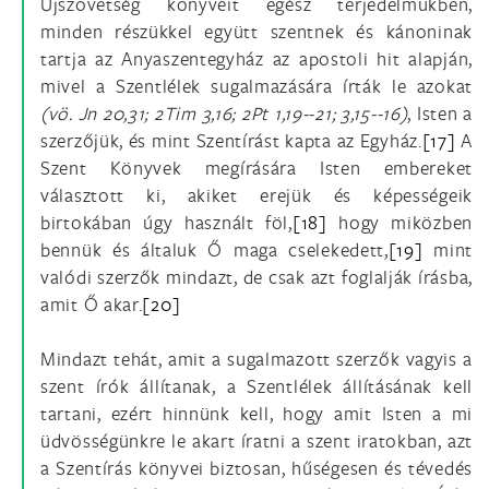
Újszövetség könyveit egész terjedelmükben,
minden részükkel együtt szentnek és kánoninak
tartja az Anyaszentegyház az apostoli hit alapján,
mivel a Szentlélek sugalmazására írták le azokat
(vö.
Jn 20,31; 2Tim 3,16; 2Pt 1,19--21; 3,15--16)
, Isten a
szerzőjük, és mint Szentírást kapta az Egyház.
[17]
A
Szent Könyvek megírására Isten embereket
választott ki, akiket erejük és képességeik
birtokában úgy használt föl,
[18]
hogy miközben
bennük és általuk Ő maga cselekedett,
[19]
mint
valódi szerzők mindazt, de csak azt foglalják írásba,
amit Ő akar.
[20]
Mindazt tehát, amit a sugalmazott szerzők vagyis a
szent írók állítanak, a Szentlélek állításának kell
tartani, ezért hinnünk kell, hogy amit Isten a mi
üdvösségünkre le akart íratni a szent iratokban, azt
a Szentírás könyvei biztosan, hűségesen és tévedés