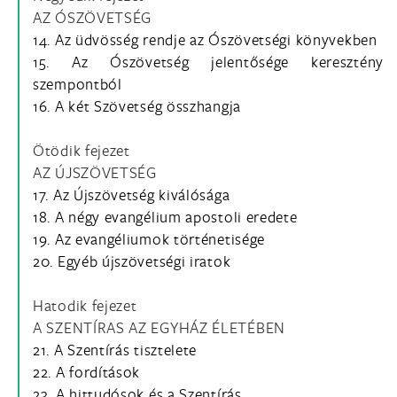
AZ ÓSZÖVETSÉG
14. Az üdvösség rendje az Ószövetségi könyvekben
15. Az Ószövetség jelentősége keresztény
szempontból
16. A két Szövetség összhangja
Ötödik fejezet
AZ ÚJSZÖVETSÉG
17. Az Újszövetség kiválósága
18. A négy evangélium apostoli eredete
19. Az evangéliumok történetisége
20. Egyéb újszövetségi iratok
Hatodik fejezet
A SZENTÍRAS AZ EGYHÁZ ÉLETÉBEN
21. A Szentírás tisztelete
22. A fordítások
23. A hittudósok és a Szentírás