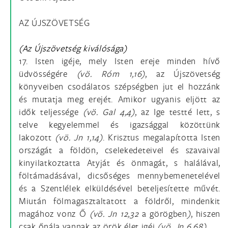
AZ ÚJSZÖVETSÉG
(Az Újszövetség kiválósága)
17. Isten igéje, mely Isten ereje minden hívő
üdvösségére
(vö.
Róm 1,16)
, az Újszövetség
könyveiben csodálatos szépségben jut el hozzánk
és mutatja meg erejét. Amikor ugyanis eljött az
idők teljessége
(vö.
Gal 4,4)
, az Ige testté lett, s
telve kegyelemmel és igazsággal közöttünk
lakozott
(vö.
Jn 1,14)
. Krisztus megalapította Isten
országát a földön, cselekedeteivel és szavaival
kinyilatkoztatta Atyját és önmagát, s halálával,
föltámadásával, dicsőséges mennybemenetelével
és a Szentlélek elküldésével beteljesítette művét.
Miután fölmagasztaltatott a földről, mindenkit
magához vonz Ő
(vö.
Jn 12,32
a görögben
)
, hiszen
csak őnála vannak az örök élet igéi
(vö.
Jn 6,68)
.