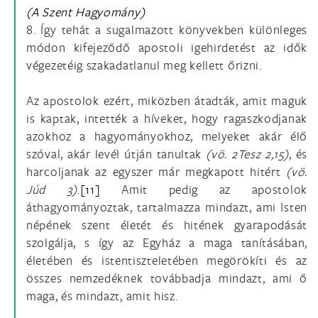
(A Szent Hagyomány)
8. Így tehát a sugalmazott könyvekben különleges
módon kifejeződő apostoli igehirdetést az idők
végezetéig szakadatlanul meg kellett őrizni.
Az apostolok ezért, miközben átadták, amit maguk
is kaptak, intették a híveket, hogy ragaszkodjanak
azokhoz a hagyományokhoz, melyeket akár élő
szóval, akár levél útján tanultak
(vö.
2Tesz 2,15)
, és
harcoljanak az egyszer már megkapott hitért
(vö.
Júd 3)
.
[11]
Amit pedig az apostolok
áthagyományoztak, tartalmazza mindazt, ami Isten
népének szent életét és hitének gyarapodását
szolgálja, s így az Egyház a maga tanításában,
életében és istentiszteletében megörökíti és az
összes nemzedéknek továbbadja mindazt, ami ő
maga, és mindazt, amit hisz.