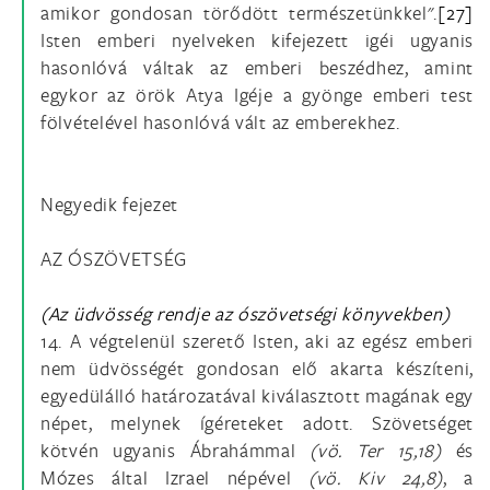
amikor gondosan törődött természetünkkel".
[27]
Isten emberi nyelveken kifejezett igéi ugyanis
hasonlóvá váltak az emberi beszédhez, amint
egykor az örök Atya Igéje a gyönge emberi test
fölvételével hasonlóvá vált az emberekhez.
Negyedik fejezet
AZ ÓSZÖVETSÉG
(Az üdvösség rendje az ószövetségi könyvekben)
14. A végtelenül szerető Isten, aki az egész emberi
nem üdvösségét gondosan elő akarta készíteni,
egyedülálló határozatával kiválasztott magának egy
népet, melynek ígéreteket adott. Szövetséget
kötvén ugyanis Ábrahámmal
(vö. Ter 15,18)
és
Mózes által Izrael népével
(vö.
Kiv 24,8)
, a