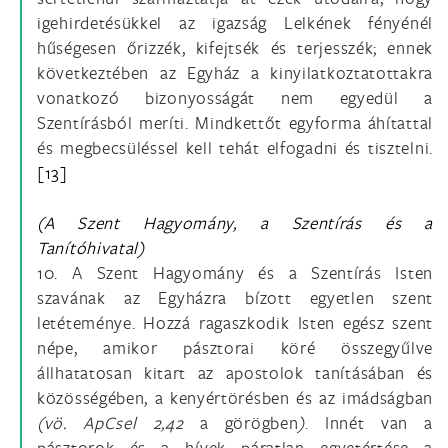
igehirdetésükkel az igazság Lelkének fényénél
hűségesen őrizzék, kifejtsék és terjesszék; ennek
következtében az Egyház a kinyilatkoztatottakra
vonatkozó bizonyosságát nem egyedül a
Szentírásból meríti. Mindkettőt egyforma áhítattal
és megbecsüléssel kell tehát elfogadni és tisztelni.
[13]
(A Szent Hagyomány, a Szentírás és a
Tanítóhivatal)
10. A Szent Hagyomány és a Szentírás Isten
szavának az Egyházra bízott egyetlen szent
letéteménye. Hozzá ragaszkodik Isten egész szent
népe, amikor pásztorai köré összegyűlve
állhatatosan kitart az apostolok tanításában és
közösségében, a kenyértörésben és az imádságban
(vö.
ApCsel 2,42
a görögben
)
. Innét van a
pásztorok és a hívek páratlan egyetértése a