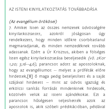
AZ ISTENI KINYILATKOZTATÁS TOVÁBBADÁSA
(Az evangélium örökösei)
7.
Amiket
Isten az összes nemzetek üdvösségére
kinyilatkoztatott, azokról jóságosan úgy
rendelkezett, hogy minden időkre csorbítatlanul
megmaradjanak, és minden nemzedéknek tovább
adassanak. Ezért a Úr Krisztus, akiben a fölséges
Isten egész kinyilatkoztatása beteljesedik
(vö.
2Kor
1,20; 3,16--4,6)
, parancsot adott az apostoloknak,
hogy az evangéliumot -- melyet a próféták előre
hirdettek,
[8]
ő maga pedig beteljesített és a saját
szájával hirdetett -- mint az üdvös igazság és
erkölcsi tanítás forrását mindenkinek hirdessék,
közölvén velük az isteni ajándékokat. Ezt a
parancsot hűségesen teljesítették azok az
apostolok is, akik szóbeli prédikációban, példával