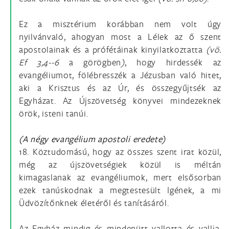
Ez a misztérium korábban nem volt úgy
nyilvánvaló, ahogyan most a Lélek az ő szent
apostolainak és a prófétáinak kinyilatkoztatta
(vö.
Ef 3,4--6
a görögben
)
, hogy hirdessék az
evangéliumot, fölébresszék a Jézusban való hitet,
aki a Krisztus és az Úr, és összegyűjtsék az
Egyházat. Az Újszövetség könyvei mindezeknek
örök, isteni tanúi.
(A négy evangélium apostoli eredete)
18. Köztudomású, hogy az összes szent irat közül,
még az újszövetségiek közül is méltán
kimagaslanak az evangéliumok, mert elsősorban
ezek tanúskodnak a megtestesült Igének, a mi
Üdvözítőnknek életéről és tanításáról.
Az Egyház mindig és mindenütt vallotta és vallja,