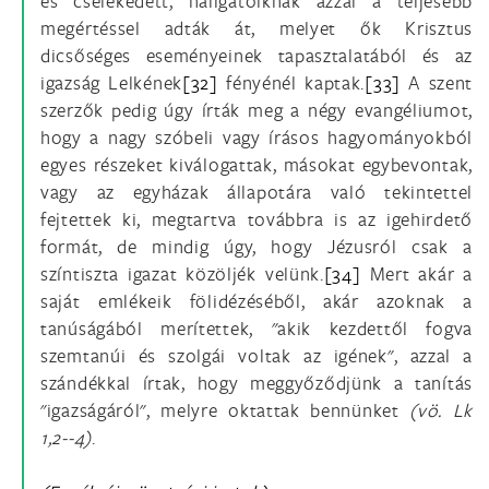
és cselekedett, hallgatóiknak azzal a teljesebb
megértéssel adták át, melyet ők Krisztus
dicsőséges eseményeinek tapasztalatából és az
igazság Lelkének
[32]
fényénél kaptak.
[33]
A szent
szerzők pedig úgy írták meg a négy evangéliumot,
hogy a nagy szóbeli vagy írásos hagyományokból
egyes részeket kiválogattak, másokat egybevontak,
vagy az egyházak állapotára való tekintettel
fejtettek ki, megtartva továbbra is az igehirdető
formát, de mindig úgy, hogy Jézusról csak a
színtiszta igazat közöljék velünk.
[34]
Mert akár a
saját emlékeik fölidézéséből, akár azoknak a
tanúságából merítettek, "akik kezdettől fogva
szemtanúi és szolgái voltak az igének", azzal a
szándékkal írtak, hogy meggyőződjünk a tanítás
"igazságáról", melyre oktattak bennünket
(vö. Lk
1,2--4)
.