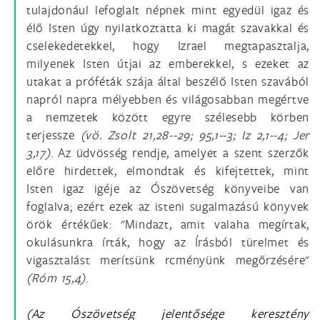
tulajdonául lefoglalt népnek mint egyedül igaz és
élő Isten úgy nyilatkoztatta ki magát szavakkal és
cselekedetekkel, hogy Izrael megtapasztalja,
milyenek Isten útjai az emberekkel, s ezeket az
utakat a próféták szája által beszélő Isten szavából
napról napra mélyebben és világosabban megértve
a nemzetek között egyre szélesebb körben
terjessze
(vö.
Zsolt 21,28--29; 95,1--3; Iz 2,1--4; Jer
3,17)
. Az üdvösség rendje, amelyet a szent szerzők
előre hirdettek, elmondtak és kifejtettek, mint
Isten igaz igéje az Ószövetség könyveibe van
foglalva; ezért ezek az isteni sugalmazású könyvek
örök értékűek: "Mindazt, amit valaha megírtak,
okulásunkra írták, hogy az Írásból türelmet és
vigasztalást merítsünk rcményünk megőrzésére"
(Róm 15,4)
.
(Az Ószövetség jelentősége keresztény