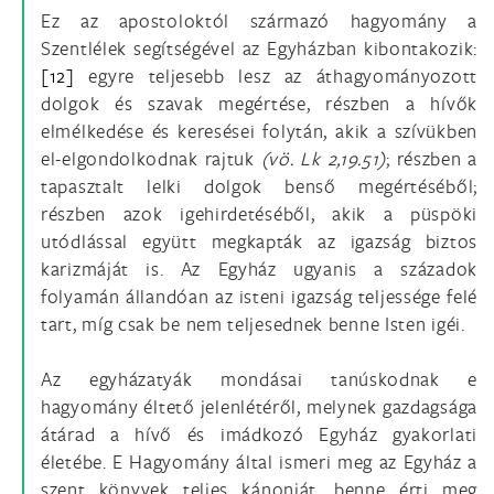
Ez az apostoloktól származó hagyomány a
Szentlélek segítségével az Egyházban kibontakozik:
[12]
egyre teljesebb lesz az áthagyományozott
dolgok és szavak megértése, részben a hívők
elmélkedése és keresései folytán, akik a szívükben
el-elgondolkodnak rajtuk
(vö.
Lk 2,19.51)
; részben a
tapasztalt lelki dolgok benső megértéséből;
részben azok igehirdetéséből, akik a püspöki
utódlással együtt megkapták az igazság biztos
karizmáját is. Az Egyház ugyanis a századok
folyamán állandóan az isteni igazság teljessége felé
tart, míg csak be nem teljesednek benne Isten igéi.
Az egyházatyák mondásai tanúskodnak e
hagyomány éltető jelenlétéről, melynek gazdagsága
átárad a hívő és imádkozó Egyház gyakorlati
életébe. E Hagyomány által ismeri meg az Egyház a
szent könyvek teljes kánonját, benne érti meg