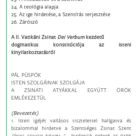
24. A teológia alapja
25. Az ige hirdetése, a Szentírás terjesztése
26. Zárószó
A II. Vatikáni Zsinat
Dei Verbum
kezdetű
dogmatikus konstitúciója az isteni
kinyilatkoztatásról
PÁL PÜSPÖK
ISTEN SZOLGÁINAK SZOLGÁJA
A ZSINATI ATYÁKKAL EGYÜTT ÖRÖK
EMLÉKEZETÜL
(Bevezetés)
1. Isten igéjét vallásos tisztelettel hallgatva és
bizalommal hirdetve a Szentséges Zsinat Szent
János szavait követi: "... hirdetjük nektek az örök