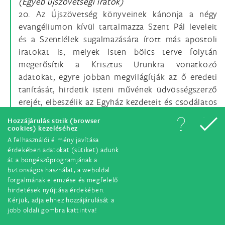
(Egyéb újszövetségi iratok)
20. Az Újszövetség könyveinek kánonja a négy
evangéliumon kívül tartalmazza Szent Pál leveleit
és a Szentlélek sugalmazására írott más apostoli
iratokat is, melyek Isten bölcs terve folytán
megerősítik a Krisztus Urunkra vonatkozó
adatokat, egyre jobban megvilágítják az ő eredeti
tanítását, hirdetik isteni művének üdvösségszerző
erejét, elbeszélik az Egyház kezdeteit és csodálatos
elterjedését, s megjövendölik dicsőséges
Hozzájárulás sütik (browser
beteljesülését.
cookies) kezeléséhez
A felhasználói élmény javítása
érdekében adatokat (sütiket) adunk
Az Úr Jézus ugyanis ígéretéhez híven apostolaival
át a böngészőprogramjának a
volt
(vö.
Mt 28,20)
, és elküldte nekik a Vigasztaló
biztonságos használat, a weboldal
Lelket, hogy elvezesse őket a teljes igazságra
(vö.
forgalmának elemzése és megfelelő
Jn 16,13)
.
hirdetések nyújtása érdekében.
Kérjük, adja ehhez hozzájárulását a
jobb oldali gombra kattintva!