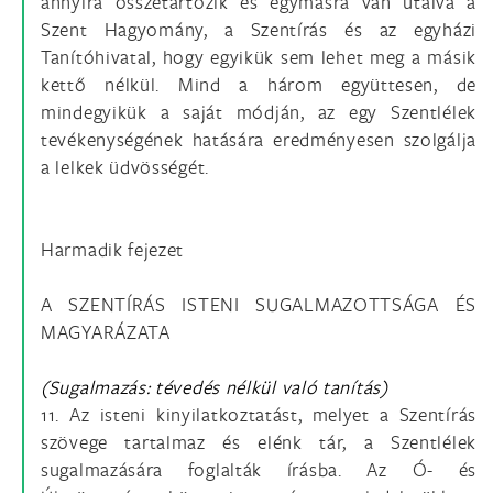
annyira összetartozik és egymásra van utalva a
Szent Hagyomány, a Szentírás és az egyházi
Tanítóhivatal, hogy egyikük sem lehet meg a másik
kettő nélkül. Mind a három együttesen, de
mindegyikük a saját módján, az egy Szentlélek
tevékenységének hatására eredményesen szolgálja
a lelkek üdvösségét.
Harmadik fejezet
A SZENTÍRÁS ISTENI SUGALMAZOTTSÁGA ÉS
MAGYARÁZATA
(Sugalmazás: tévedés nélkül való tanítás)
11. Az isteni kinyilatkoztatást, melyet a Szentírás
szövege tartalmaz és elénk tár, a Szentlélek
sugalmazására foglalták írásba. Az Ó- és