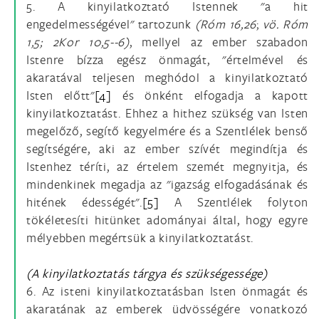
5. A kinyilatkoztató Istennek "a hit
engedelmességével" tartozunk
(Róm 16,26
;
vö.
Róm
1,5; 2Kor 10,5--6)
, mellyel az ember szabadon
Istenre bízza egész önmagát, "értelmével és
akaratával teljesen meghódol a kinyilatkoztató
Isten előtt"
[4]
és önként elfogadja a kapott
kinyilatkoztatást. Ehhez a hithez szükség van Isten
megelőző, segítő kegyelmére és a Szentlélek benső
segítségére, aki az ember szívét megindítja és
Istenhez téríti, az értelem szemét megnyitja, és
mindenkinek megadja az "igazság elfogadásának és
hitének édességét".
[5]
A Szentlélek folyton
tökéletesíti hitünket adományai által, hogy egyre
mélyebben megértsük a kinyilatkoztatást.
(A kinyilatkoztatás tárgya és szükségessége)
6. Az isteni kinyilatkoztatásban Isten önmagát és
akaratának az emberek üdvösségére vonatkozó