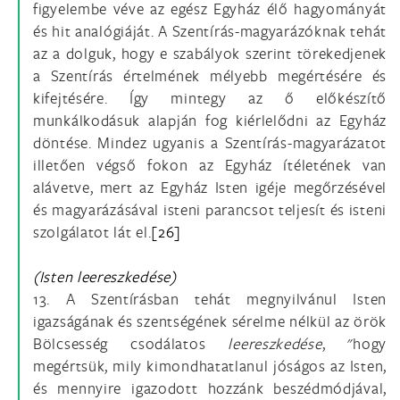
figyelembe véve az egész Egyház élő hagyományát
és hit analógiáját. A Szentírás-magyarázóknak tehát
az a dolguk, hogy e szabályok szerint törekedjenek
a Szentírás értelmének mélyebb megértésére és
kifejtésére. Így mintegy az ő előkészítő
munkálkodásuk alapján fog kiérlelődni az Egyház
döntése. Mindez ugyanis a Szentírás-magyarázatot
illetően végső fokon az Egyház ítéletének van
alávetve, mert az Egyház Isten igéje megőrzésével
és magyarázásával isteni parancsot teljesít és isteni
szolgálatot lát el.
[26]
(Isten leereszkedése)
13. A Szentírásban tehát megnyilvánul Isten
igazságának és szentségének sérelme nélkül az örök
Bölcsesség csodálatos
leereszkedése
, "hogy
megértsük, mily kimondhatatlanul jóságos az Isten,
és mennyire igazodott hozzánk beszédmódjával,