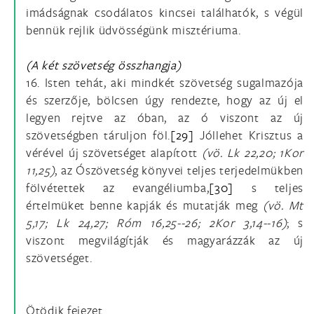
imádságnak csodálatos kincsei találhatók, s végül
bennük rejlik üdvösségünk misztériuma.
(A két szövetség összhangja)
16. Isten tehát, aki mindkét szövetség sugalmazója
és szerzője, bölcsen úgy rendezte, hogy az új el
legyen rejtve az óban, az ó viszont az új
szövetségben táruljon föl.
[29]
Jóllehet Krisztus a
vérével új szövetséget alapított
(vö.
Lk 22,20; 1Kor
11,25)
, az Ószövetség könyvei teljes terjedelmükben
fölvétettek az evangéliumba,
[30]
s teljes
értelmüket benne kapják és mutatják meg
(vö.
Mt
5,17; Lk 24,27; Róm 16,25--26; 2Kor 3,14--16)
; s
viszont megvilágítják és magyarázzák az új
szövetséget.
Ötödik fejezet