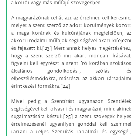
a költői vagy más műfajú szövegekben.
A magyarázónak tehát azt az értelmet kell keresnie,
melyet a szent szerző az adott körülmények között
a maga korának és kultúrájának megfelelően, az
akkori irodalmi műfajok segítségével akart kifejezni
és fejezett ki.
[23]
Mert annak helyes megértéséhez,
hogy a szent szerző mit akart mondani írásával,
figyelni kell egyrészt a szent író korában szokásos
általános gondolkodás-, szólás- és
elbeszélésmódokra, másrészt az akkori társadalmi
érintkezési formákra.
[24]
Mivel pedig a Szentírást ugyanazon Szentlélek
segítségével kell olvasni és magyarázni, mint akinek
sugalmazására készült
[25]
a szent szövegek helyes
értelmezésénél ugyanilyen gonddal kell szemmel
tartani a teljes Szentírás tartalmát és egységét,