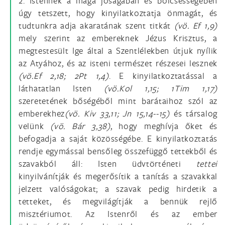
2. Istennek a maga jóságában és bölcsességében
úgy tetszett, hogy kinyilatkoztatja önmagát, és
tudtunkra adja akaratának szent titkát
(vö. Ef 1,9)
mely szerint az embereknek Jézus Krisztus, a
megtestesült Ige által a Szentlélekben útjuk nyílik
az Atyához, és az isteni természet részesei lesznek
(vö.Ef 2,18; 2Pt 1,4)
. E kinyilatkoztatással a
láthatatlan Isten
(vö.Kol 1,15; 1Tim 1,17)
szeretetének bőségéből mint barátaihoz szól az
emberekhez
(vö. Kiv 33,11; Jn 15,14--15)
és társalog
velünk
(vö. Bár 3,38)
, hogy meghívja őket és
befogadja a saját közösségébe. E kinyilatkoztatás
rendje egymással bensőleg összefüggő tettekből és
szavakból áll: Isten üdvtörténeti
tettei
kinyilvánítják és megerősítik a tanítás a szavakkal
jelzett valóságokat; a szavak pedig hirdetik a
tetteket, és megvilágítják a bennük rejlő
misztériumot. Az Istenről és az ember