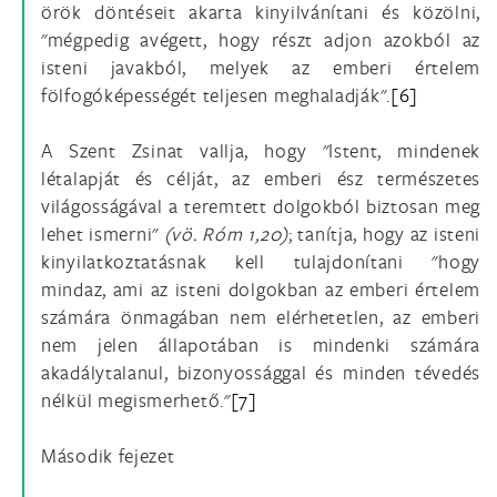
örök döntéseit akarta kinyilvánítani és közölni,
"mégpedig avégett, hogy részt adjon azokból az
isteni javakból, melyek az emberi értelem
fölfogóképességét teljesen meghaladják".
[6]
A Szent Zsinat vallja, hogy "Istent, mindenek
létalapját és célját, az emberi ész természetes
világosságával a teremtett dolgokból biztosan meg
lehet ismerni"
(vö.
Róm 1,20)
; tanítja, hogy az isteni
kinyilatkoztatásnak kell tulajdonítani "hogy
mindaz, ami az isteni dolgokban az emberi értelem
számára önmagában nem elérhetetlen, az emberi
nem jelen állapotában is mindenki számára
akadálytalanul, bizonyossággal és minden tévedés
nélkül megismerhető."
[7]
Második fejezet