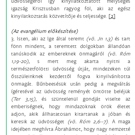
üdvösségéről így kinyilatkoztatott mélységes
igazság Krisztusban ragyog föl, aki az egész
kinyilatkoztatás közvetítője és teljessége.
[2]
(Az evangélium előkészítése)
3. Isten, aki az Ige által teremt
(vö.
Jn 1,3)
és tart
fönn mindent, a teremtett dolgokban állandóan
tanúskodik az embereknek önmagáról
(vö.
Róm
1,19-20)
, s mert meg akarta nyitni a
természetfölötti üdvösség útját, mindezeken túl
ősszüleinknek kezdettől fogva kinyilvánította
önmagát. Bűnbeesésük után pedig a megváltás
ígéretével az üdvösség reményét öntötte beléjük
(Ter 3,15)
, és szüntelenül gondját viselte az
emberiségnek, hogy mindazoknak örök életet
adjon, akik állhatatosan kitartanak a jóban és
keresik az üdvösséget
(vö.
Róm 2,6--7)
. A maga
idejében meghívta Ábrahámot, hogy nagy nemzetté