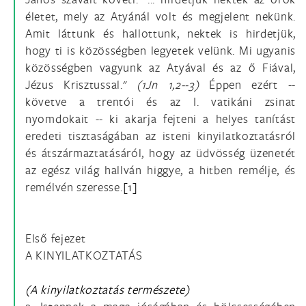
életet, mely az Atyánál volt és megjelent nekünk.
Amit láttunk és hallottunk, nektek is hirdetjük,
hogy ti is közösségben legyetek velünk. Mi ugyanis
közösségben vagyunk az Atyával és az ő Fiával,
Jézus Krisztussal."
(1Jn 1,2--3)
Éppen ezért --
követve a trentói és az I. vatikáni zsinat
nyomdokait -- ki akarja fejteni a helyes tanítást
eredeti tisztaságában az isteni kinyilatkoztatásról
és átszármaztatásáról, hogy az üdvösség üzenetét
az egész világ hallván higgye, a hitben remélje, és
remélvén szeresse.
[1]
Első fejezet
A KINYILATKOZTATÁS
(A kinyilatkoztatás természete)