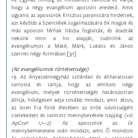
hogy a négy evangélium apostoli eredetű. Amit
ugyanis az apostolok Krisztus parancsára hirdettek,
azt később a Szentlélek sugalmazására ők maguk és
más apostoli férfiak írásba foglalták, és átadták
nekünk mint a hit alapját, tudniillik az
evangéliumot a Máté, Márk, Lukács és János
szerinti négy formában.
[31]
(Az evangéliumok történetisége)
19. Az Anyaszentegyház szilárdan és állhatatosan
tartotta és tartja, hogy az említett négy
evangélium, melyek történetiségét határozottan
állítja, hűségesen adja tovább mindazt, amit Jézus,
az Isten Fia földi életében az örök üdvösségért
cselekedett és tanított mennybevétele napjáig
(vö.
ApCsel 1,1--2)
. Az apostolok az Úr
mennybemenetele után mindazt, amit Ő mondott