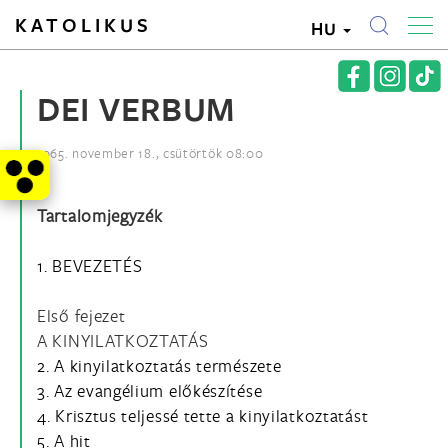
KATOLIKUS
HU
DEI VERBUM
1965. november 18., csütörtök 08:00
Tartalomjegyzék
1. BEVEZETÉS
Első fejezet
A KINYILATKOZTATÁS
2. A kinyilatkoztatás természete
3. Az evangélium előkészítése
4. Krisztus teljessé tette a kinyilatkoztatást
5. A hit