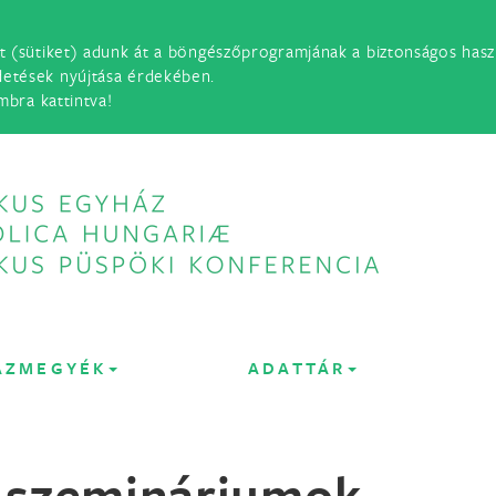
t (sütiket) adunk át a böngészőprogramjának a biztonságos haszn
detések nyújtása érdekében.
mbra kattintva!
ÁZMEGYÉK
ADATTÁR
 szemináriumok