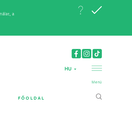
álat, a
HU
Menü
FŐOLDAL