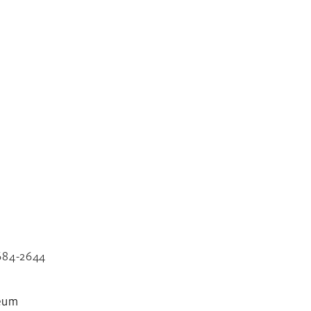
-684-2644
eum