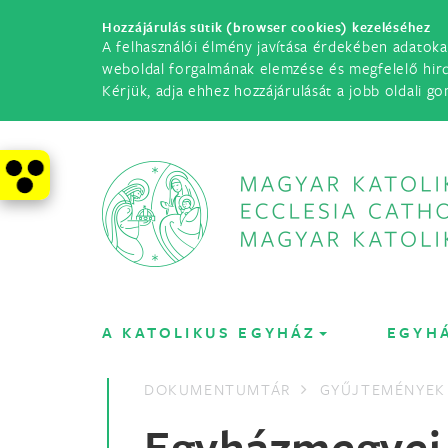
Hozzájárulás sütik (browser cookies) kezeléséhez
A felhasználói élmény javítása érdekében adatoka
weboldal forgalmának elemzése és megfelelő hir
Kérjük, adja ehhez hozzájárulását a jobb oldali go
A KATOLIKUS EGYHÁZ
EGYH
DOKUMENTUMTÁR
GYŰJTEMÉNYEK
Egyházmegyei