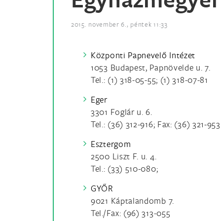
2015. november 6., péntek 11:33
Központi Papnevelő Intézet
1053 Budapest, Papnövelde u. 7.
Tel.: (1) 318-05-55; (1) 318-07-81
Eger
3301 Foglár u. 6.
Tel.: (36) 312-916; Fax: (36) 321-953
Esztergom
2500 Liszt F. u. 4.
Tel.: (33) 510-080;
GYŐR
9021 Káptalandomb 7.
Tel./Fax: (96) 313-055