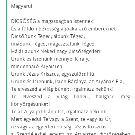
Magyarul:
DICSŐSÉG a magasságban Istennek!
És a földön békesség a jóakaratú embereknek!
Dicsőítünk Téged, áldunk Téged,
imádunk Téged, magasztalunk Téged.
Hálát adunk Neked nagy dicsőségedért.
Urunk és Istenünk mennyei Király,
mindenható Atyaisten.
Urunk Jézus Krisztus, egyszülött Fiú.
Urunk és Istenünk, Isten Báránya, az Atyának Fia,
Te elveszed a világ bűneit, irgalmazz nekünk!
Te elveszed a világ bűneit, hallgasd meg
könyörgésünket!
Te az Atya jobbján ülsz, irgalmazz nekünk!
Mert egyedül Te vagy a Szent, te vagy az Úr,
te vagy az egyetlen Fölség, Jézus Krisztus,
a Szentlélekkel együtt az Atyaisten dicsőségében