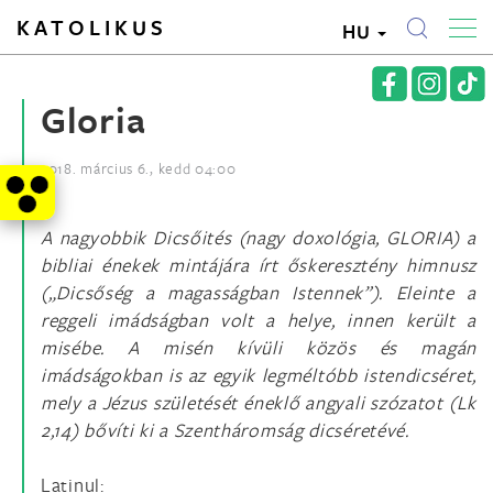
KATOLIKUS
HU
Gloria
2018. március 6., kedd 04:00
A nagyobbik Dicsőités (nagy doxológia, GLORIA) a
bibliai énekek mintájára írt őskeresztény himnusz
(„Dicsőség a magasságban Istennek”). Eleinte a
reggeli imádságban volt a helye, innen került a
misébe. A misén kívüli közös és magán
imádságokban is az egyik legméltóbb istendicséret,
mely a Jézus születését éneklő angyali szózatot (Lk
2,14) bővíti ki a Szentháromság dicséretévé.
Latinul: