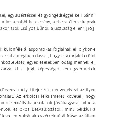
tel, együttérzéssel és gyöngédséggel kell bánni.
 mint a többi keresztény, a tiszta életre kaptak
akorlatok „súlyos bűnök a tisztaság ellen”.
[10]
 különféle álláspontokat foglalnak el: olykor e
 azzal a megindoklással, hogy el akarják kerülni
önböztetését; egyes esetekben odáig mennek el,
m zárva ki a jogi képességet sem gyermekek
törvény, mely kifejezetten engedélyezi az ilyen
tjait. Az erkölcsi lelkiismeret követeli, hogy
 homoszexuális kapcsolatok jóváhagyása, mind a
ntolt és okos beavatkozások, mint például a
ölcstelen voltának egyértelmű állítása; az állam