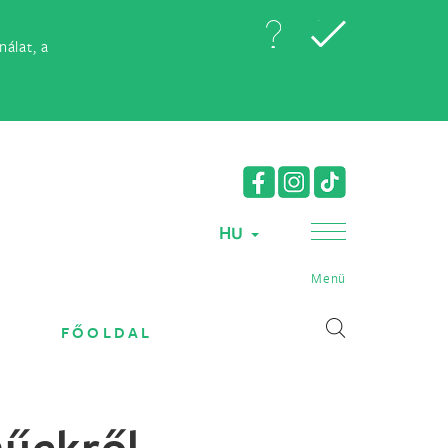
álat, a
HU
Menü
FŐOLDAL
műekről