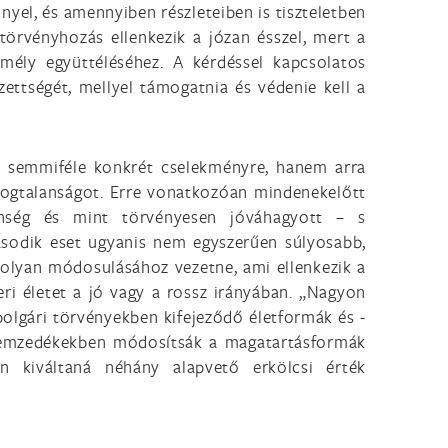
yel, és amennyiben részleteiben is tiszteletben
örvényhozás ellenkezik a józan ésszel, mert a
mély együttéléséhez. A kérdéssel kapcsolatos
ezettségét, mellyel támogatnia és védenie kell a
ez semmiféle konkrét cselekményre, hanem arra
 jogtalanságot. Erre vonatkozóan mindenekelőtt
nség és mint törvényesen jóváhagyott – s
ásodik eset ugyanis nem egyszerűen súlyosabb,
 olyan módosulásához vezetne, ami ellenkezik a
eri életet a jó vagy a rossz irányában. „Nagyon
olgári törvényekben kifejeződő életformák és -
j nemzedékekben módosítsák a magatartásformák
n kiváltaná néhány alapvető erkölcsi érték