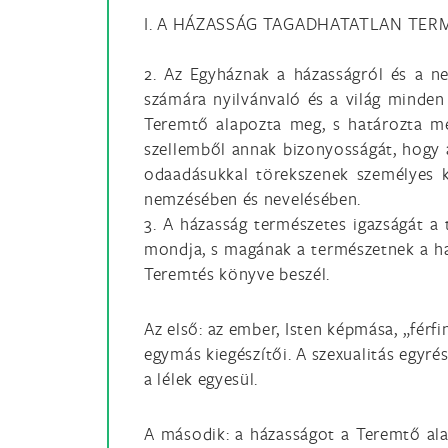
I. A HÁZASSÁG TAGADHATATLAN TER
2. Az Egyháznak a házasságról és a n
számára nyilvánvaló és a világ minden
Teremtő alapozta meg, s határozta meg
szellemből annak bizonyosságát, hogy 
odaadásukkal törekszenek személyes k
nemzésében és nevelésében.
3. A házasság természetes igazságát a 
mondja, s magának a természetnek a ha
Teremtés könyve beszél.
Az első: az ember, Isten képmása, „férf
egymás kiegészítői. A szexualitás egyré
a lélek egyesül.
A második: a házasságot a Teremtő ala