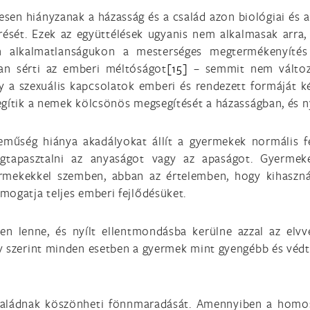
jesen hiányzanak a házasság és a család azon biológiai és 
rését. Ezek az együttélések ugyanis nem alkalmasak arra,
 alkalmatlanságukon a mesterséges megtermékenyítés t
san sérti az emberi méltóságot
[15]
– semmit nem változt
ly a szexuális kapcsolatok emberi és rendezett formáját k
egítik a nemek kölcsönös megsegítését a házasságban, és n
eműség hiánya akadályokat állít a gyermekek normális fej
gtapasztalni az anyaságot vagy az apaságot. Gyermek
rmekekkel szemben, abban az értelemben, hogy kihasználj
mogatja teljes emberi fejlődésüket.
len lenne, és nyílt ellentmondásba kerülne azzal az elv
 szerint minden esetben a gyermek mint gyengébb és védtel
saládnak köszönheti fönnmaradását. Amennyiben a homosz