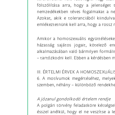
fölszólítása arra, hogy a jelenséget
nemzedékekben téves fogalmakat a nem
Azokat, akik e toleranciából kiindul
emlékeztetnünk kell arra, hogy a rossz 
Amikor a homoszexuális együttéléseket
házasság sajátos jogait, kötelező en
alkalmazásában való bármilyen formáli
– tartózkodni kell. Ebben a kérdésben m
III. ÉRTELMI ÉRVEK A HOMOSZEXUÁL
6. A motívumok megértéséhez, melyek 
szemben, néhány – különböző rendekhez
A józanul gondolkodó értelem rendje
A polgári törvény feladatköre kétségte
ésszel anélkül, hogy el ne veszítse a l