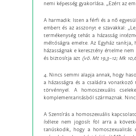
nemi képesség gyakorlása. „Ezért az emb
A harmadik: Isten a férfi és a nő egye
embert és az asszonyt e szavakkal: „
termékenység tehát a házasság intézmén
méltóságra emelte. Az Egyház tanítja, 
házasságnak e keresztény értelme nem 
és biztosítja azt
(vö. Mt 19,3–12; Mk 10,
4. Nincs semmi alapja annak, hogy haso
a házasságra és a családra vonatkozó 
törvénnyel. A homoszexuális cselek
komplementaritásból származnak. Nincs
A Szentírás a homoszexuális kapcsolatok
ítélete nem jogosít föl arra a követ
tanúskodik, hogy a homoszexualitás cs