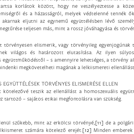
 tartsa korlátok között, hogy ne veszélyeztesse a köze
iségről és a házasságról, melyek védtelenné tennék őke
va akarnak eljutni az egynemű együttélésben lévő személ
megtűrése teljesen más, mint a rossz jóváhagyása és törvé
 törvényesen elismerik, vagy törvényileg egyenjogúnak te
nek világos és határozott elutasítása. Az ilyen súlyo
s együttműködéstől – s amennyire lehetséges, a törvény a
indenki megkövetelheti magának a lelkiismereti ellenállást
IS EGYÜTTÉLÉSEK TÖRVÉNYES ELISMERÉSE ELLEN
kötelezővé teszik az ellenállást a homoszexuális együtt
 tartozó – sajátos etikai megfontolásra van szükség.
lenül szűkebb, mint az erkölcsi törvényé,
[11]
de a polgári
elkiismeret számára kötelező erejét.
[12]
Minden emberek ál