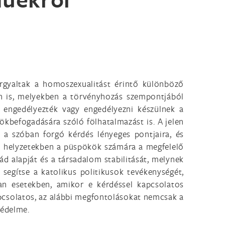
tárgyaltak a homoszexualitást érintő különböző
an is, melyekben a törvényhozás szempontjából
engedélyezték vagy engedélyezni készülnek a
kbefogadására szóló fölhatalmazást is. A jelen
 a szóban forgó kérdés lényeges pontjaira, és
dó helyzetekben a püspökök számára a megfelelő
ád alapját és a társadalom stabilitását, melynek
segítse a katolikus politikusok tevékenységét,
an esetekben, amikor e kérdéssel kapcsolatos
pcsolatos, az alábbi megfontolásokat nemcsak a
védelme.