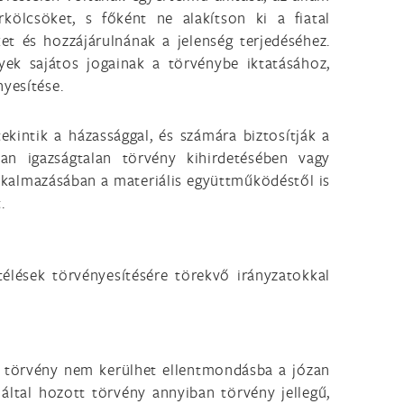
rkölcsöket, s főként ne alakítson ki a fiatal
t és hozzájárulnának a jelenség terjedéséhez.
yek sajátos jogainak a törvénybe iktatásához,
nyesítése.
kintik a házassággal, és számára biztosítják a
san igazságtalan törvény kihirdetésében vagy
lkalmazásában a materiális együttműködéstől is
.
élések törvényesítésére törekvő irányzatokkal
 törvény nem kerülhet ellentmondásba a józan
tal hozott törvény annyiban törvény jellegű,