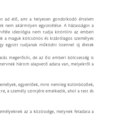
ot ad elő, ami a helyesen gondolkodó értelem
yek nem akármilyen együttélése. A házasságot a
féle ideológia nem tudja kitörölni az emberi
kik a maguk kölcsönös és kizárólagos személyes
gy együtt tudjanak működni Istennel új életek
atás megerősíti, de az ősi emberi bölcsesség is
 tervnek három alapvető adata van, melyekről a
 személyek, egyenlőek, mint nemileg különbözőek,
e, a személy szintjére emelkedik, ahol a test és
emélyeknek az a közössége, melynek feladata a