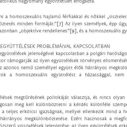
katolikus hagyomány egyöntetűen elfogadta.
t a homoszexuális hajlamú férfiakkal és nőkkel „tisztelet
öztetés minden formáját.”
[7]
Az ilyen személyek, épp úgy,
zonban „objektíve rendellenes”
[9]
, és a homoszexuális gy
S EGYÜTTÉLÉSEK PROBLÉMÁIVAL KAPCSOLATBAN
együttélések jelenségével kapcsolatban a polgári hatóságok
or támogatják az ilyen együttélések törvényes elismerését
 az azonos nemű személlyel együtt élők hátrányos megkül
ntik a homoszexuális együttélést a házassággal, ne
ések megtűrésének politikáját választja, és nincs olyan 
ágosan meg kell különböztetni a kérdés különféle szempon
a teljes erkölcsi igazságnak, mellyel ellenkezik mind a
 hátrányos megkülönböztetése. Ezért hasznosak a megfo
özszerű visszaélések leleplezése; az ilyen együttélések erk