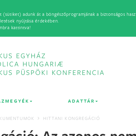
t (sütiket) adunk át a böngészőprogramjának a biztonságos haszn
detések nyújtása érdekében.
mbra kattintva!
ÁZMEGYÉK
ADATTÁR
OKUMENTUMOK
HITTANI KONGREGÁCIÓ
egáció: Az azonos ne