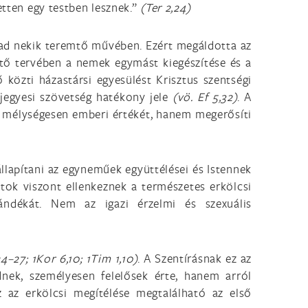
etten egy testben lesznek.”
(Ter 2,24)
t ad nekik teremtő művében. Ezért megáldotta az
tő tervében a nemek egymást kiegészítése és a
 közti házastársi egyesülést Krisztus szentségi
 jegyesi szövetség hatékony jele
(vö. Ef 5,32)
. A
k mélységesen emberi értékét, hanem megerősíti
llapítani az egyneműek együttélései és Istennek
tok viszont ellenkeznek a természetes erkölcsi
ándékát. Nem az igazi érzelmi és szexuális
4–27; 1Kor 6,10; 1Tim 1,10)
. A Szentírásnak ez az
dnek, személyesen felelősek érte, hanem arról
az erkölcsi megítélése megtalálható az első