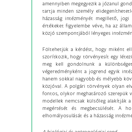
amennyiben megegyezik a józanul gondol
tartja minden személy elidegeníthetetl
házasság intézményét megillető, jogi
értékeket figyelembe véve, ha az állam 
közjó szempontjából lényeges intézmény
Föltehetjük a kérdést, hogy miként e
szorítkozik, hogy törvényesít egy léte
meg kell gondolnunk a különbsége
végeredményként a jogrend egyik inté
hanem sokkal nagyobb és mélyebb követ
közjóval. A polgári törvények olyan el
fontos, olykor meghatározó szerepük v
modellek nemcsak külsőleg alakítják 
megértését és megbecsülését. A hom
elhomályosulását és a házasság intézm
A biológiai és antropológiai rend