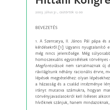
2003. július 31., csütörtök 12:00
BEVEZETÉS
1. A Szentatya, II. János Pál pápa és
kérdésekről.
[1]
Ugyanis nyugtalanító e
még nincs jelentősége. Még súlyosab
homoszexuális együttélések törvényes e
Megfontolások
nem tartalmaznak új do
rávilágítunk néhány racionális érvre,
lépések megtételéhez: olyan lépésekhez,
a házasság és a család intézménye lén
irányt mutatva számukra, hogyan mar
törvényjavaslatokról kell ítéletet alkotn
hívőknek szánjuk, hanem mindazoknak, 