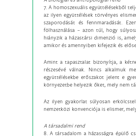
7. A homoszexuális együttélésekből tel
az ilyen együttélések törvényes elisme
szaporodását és fennmaradását. Ezen
fölhasználása – azon túl, hogy súlyo
hiányzik a házastársi dimenzió is, ame
amikor és amennyiben kifejezik és elős
Amint a tapasztalat bizonyítja, a kétn
részesévé válnak. Nincs alkalmuk me
együttélésekbe erőszakot jelent e gye
környezetbe helyezik őket, mely nem tá
Az ilyen gyakorlat súlyosan erkölcste
nemzetközi konvenciója is elismer, mely
A társadalmi rend
8. A társadalom a házasságra épülő c