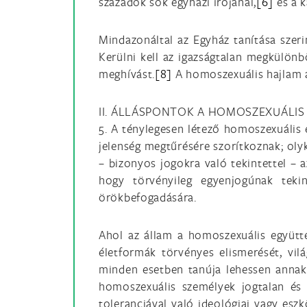
századok sok egyházi írójánál,
[6]
és a 
Mindazonáltal az Egyház tanítása szerin
Kerülni kell az igazságtalan megkülönb
meghívást.
[8]
A homoszexuális hajlam a
II. ÁLLÁSPONTOK A HOMOSZEXUÁLI
5. A ténylegesen létező homoszexuális 
jelenség megtűrésére szorítkoznak; olyk
– bizonyos jogokra való tekintettel –
hogy törvényileg egyenjogúnak teki
örökbefogadására.
Ahol az állam a homoszexuális együttél
életformák törvényes elismerését, vil
minden esetben tanúja lehessen annak 
homoszexuális személyek jogtalan és
toleranciával való ideológiai vagy eszk