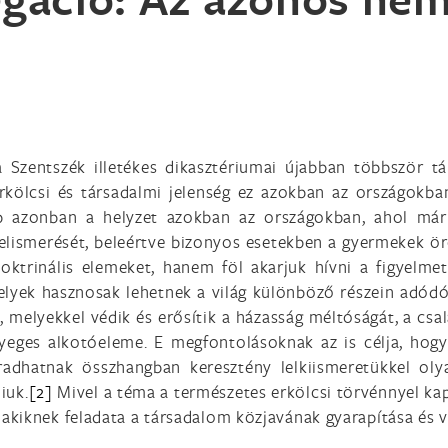
 a Szentszék illetékes dikasztériumai újabban többször 
rkölcsi és társadalmi jelenség ez azokban az országokb
b azonban a helyzet azokban az országokban, ahol már 
lismerését, beleértve bizonyos esetekben a gyermekek örö
ktrinális elemeket, hanem föl akarjuk hívni a figyelmet
 melyek hasznosak lehetnek a világ különböző részein adó
 melyekkel védik és erősítik a házasság méltóságát, a csal
yeges alkotóeleme. E megfontolásoknak az is célja, hogy 
adhatnak összhangban keresztény lelkiismeretükkel oly
iuk.
[2]
Mivel a téma a természetes erkölcsi törvénnyel ka
akiknek feladata a társadalom közjavának gyarapítása és 