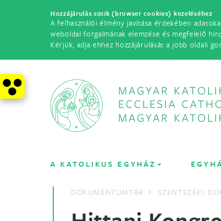
Hozzájárulás sütik (browser cookies) kezeléséhez
A felhasználói élmény javítása érdekében adatoka
weboldal forgalmának elemzése és megfelelő hir
Kérjük, adja ehhez hozzájárulását a jobb oldali go
A KATOLIKUS EGYHÁZ
EGYH
DOKUMENTUMTÁR
SZENTSZÉKI D
Hittani Kongr