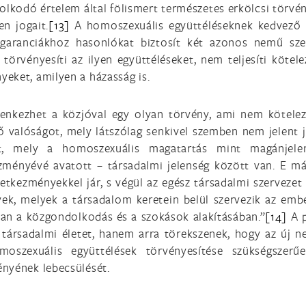
kodó értelem által fölismert természetes erkölcsi törvénn
en jogait.
[13]
A homoszexuális együttéléseknek kedvező t
 garanciákhoz hasonlókat biztosít két azonos nemű sze
törvényesíti az ilyen együttéléseket, nem teljesíti kötel
eket, amilyen a házasság is.
llenkezhet a közjóval egy olyan törvény, ami nem kötel
ző valóságot, mely látszólag senkivel szemben nem jelent
t, mely a homoszexuális magatartás mint magánjele
zményévé avatott – társadalmi jelenség között van. E m
kezményekkel jár, s végül az egész társadalmi szervezet
vek, melyek a társadalom keretein belül szervezik az emb
an a közgondolkodás és a szokások alakításában.”
[14]
A p
a társadalmi életet, hanem arra törekszenek, hogy az ú
oszexuális együttélések törvényesítése szükségszerűe
ényének lebecsülését.