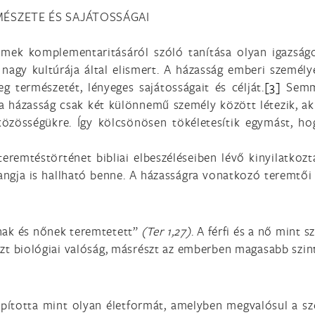
MÉSZETE ÉS SAJÁTOSSÁGAI
emek komplementaritásáról szóló tanítása olyan igazság
 nagy kultúrája által elismert. A házasság emberi személ
 természetét, lényeges sajátosságait és célját.
[3]
Semmi
a házasság csak két különnemű személy között létezik, a
özösségükre. Így kölcsönösen tökéletesítik egymást, ho
teremtéstörténet bibliai elbeszéléseiben lévő kinyilatkozt
ngja is hallható benne. A házasságra vonatkozó teremtői
inak és nőnek teremtetett”
(Ter 1,27)
. A férfi és a nő mint
szt biológiai valóság, másrészt az emberben magasabb szintr
pította mint olyan életformát, amelyben megvalósul a sz