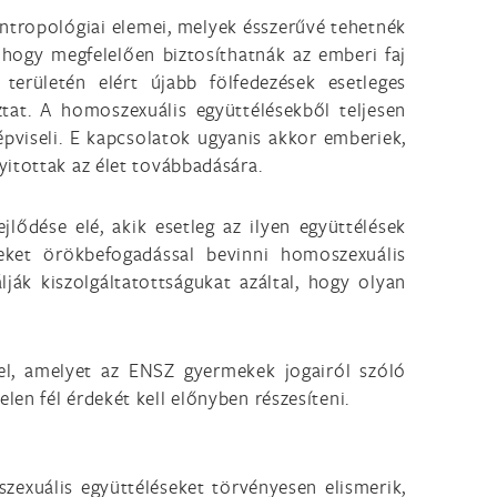
antropológiai elemei, melyek ésszerűvé tehetnék
 hogy megfelelően biztosíthatnák az emberi faj
erületén elért újabb fölfedezések esetleges
at. A homoszexuális együttélésekből teljesen
épviseli. E kapcsolatok ugyanis akkor emberiek,
yitottak az élet továbbadására.
lődése elé, akik esetleg az ilyen együttélések
eket örökbefogadással bevinni homoszexuális
ák kiszolgáltatottságukat azáltal, hogy olyan
vel, amelyet az ENSZ gyermekek jogairól szóló
en fél érdekét kell előnyben részesíteni.
exuális együttéléseket törvényesen elismerik,