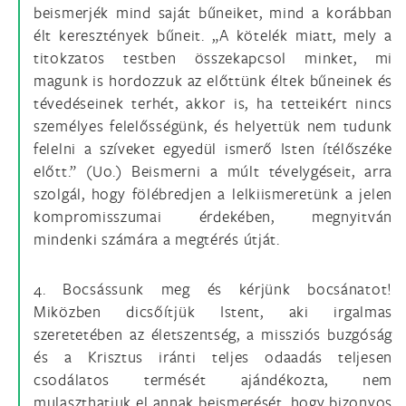
beismerjék mind saját bűneiket, mind a korábban
élt keresztények bűneit. „A kötelék miatt, mely a
titokzatos testben összekapcsol minket, mi
magunk is hordozzuk az előttünk éltek bűneinek és
tévedéseinek terhét, akkor is, ha tetteikért nincs
személyes felelősségünk, és helyettük nem tudunk
felelni a szíveket egyedül ismerő Isten ítélőszéke
előtt.” (Uo.) Beismerni a múlt tévelygéseit, arra
szolgál, hogy fölébredjen a lelkiismeretünk a jelen
kompromisszumai érdekében, megnyitván
mindenki számára a megtérés útját.
4. Bocsássunk meg és kérjünk bocsánatot!
Miközben dicsőítjük Istent, aki irgalmas
szeretetében az életszentség, a missziós buzgóság
és a Krisztus iránti teljes odaadás teljesen
csodálatos termését ajándékozta, nem
mulaszthatjuk el annak beismerését, hogy bizonyos