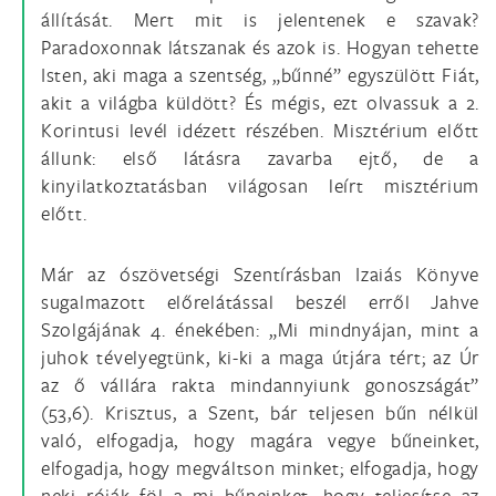
állítását. Mert mit is jelentenek e szavak?
Paradoxonnak látszanak és azok is. Hogyan tehette
Isten, aki maga a szentség, „bűnné” egyszülött Fiát,
akit a világba küldött? És mégis, ezt olvassuk a 2.
Korintusi levél idézett részében. Misztérium előtt
állunk: első látásra zavarba ejtő, de a
kinyilatkoztatásban világosan leírt misztérium
előtt.
Már az ószövetségi Szentírásban Izaiás Könyve
sugalmazott előrelátással beszél erről Jahve
Szolgájának 4. énekében: „Mi mindnyájan, mint a
juhok tévelyegtünk, ki-ki a maga útjára tért; az Úr
az ő vállára rakta mindannyiunk gonoszságát”
(53,6). Krisztus, a Szent, bár teljesen bűn nélkül
való, elfogadja, hogy magára vegye bűneinket,
elfogadja, hogy megváltson minket; elfogadja, hogy
neki róják föl a mi bűneinket, hogy teljesítse az