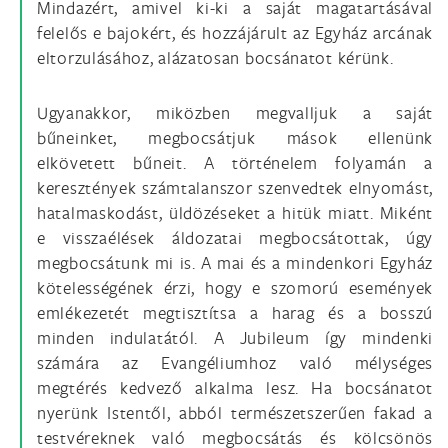
Mindazért, amivel ki-ki a saját magatartásával
felelős e bajokért, és hozzájárult az Egyház arcának
eltorzulásához, alázatosan bocsánatot kérünk.
Ugyanakkor, miközben megvalljuk a saját
bűneinket, megbocsátjuk mások ellenünk
elkövetett bűneit. A történelem folyamán a
keresztények számtalanszor szenvedtek elnyomást,
hatalmaskodást, üldözéseket a hitük miatt. Miként
e visszaélések áldozatai megbocsátottak, úgy
megbocsátunk mi is. A mai és a mindenkori Egyház
kötelességének érzi, hogy e szomorú események
emlékezetét megtisztítsa a harag és a bosszú
minden indulatától. A Jubileum így mindenki
számára az Evangéliumhoz való mélységes
megtérés kedvező alkalma lesz. Ha bocsánatot
nyerünk Istentől, abból természetszerűen fakad a
testvéreknek való megbocsátás és kölcsönös