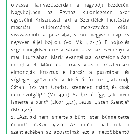
olvassa Hamvazószerdán, a nagyböjt kezdetén.
Nagyböjtben az Egyház különlegesen akar
egyesülni Krisztussal, aki a Szentlélek indítására
messiási küldetésének megkezdése előtt
visszavonult a pusztába, s ott negyven nap és
negyven éjjel böjtölt (vö. Mk 1,12-13). E böjtölés
végén megkísértette a Sátán, s ezt az eseményt a
mai liturgiában Márk evangélista összefoglalóan
mondta el. Máté és Lukács viszont részletesen
elmondják Krisztus e harcát a pusztában és
végleges győzelmét a kísértő fölött: „Takarodj,
Sátán! Írva van: Uradat, Istenedet imádd, és csak
neki szolgálj!” (Mt 4,10) Az beszél így, „aki nem
ismerte a bűnt” (2Kor 5,21), Jézus, „Isten Szentje”
(Mk 1,24).
2. „Azt, aki nem ismerte a bűnt, Isten bűnné tette
értünk” (2Kor 5,21). Az imént hallottuk a
szentleckében az apostolnak ezt a megdöbbentő