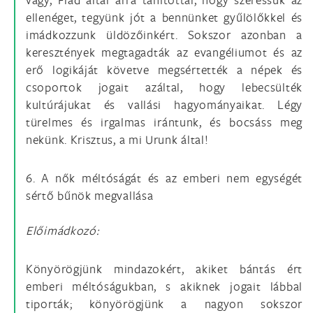
ellenéget, tegyünk jót a bennünket gyűlölőkkel és
imádkozzunk üldözőinkért. Sokszor azonban a
keresztények megtagadták az evangéliumot és az
erő logikáját követve megsértették a népek és
csoportok jogait azáltal, hogy lebecsülték
kultúrájukat és vallási hagyományaikat. Légy
türelmes és irgalmas irántunk, és bocsáss meg
nekünk. Krisztus, a mi Urunk által!
6. A nők méltóságát és az emberi nem egységét
sértő bűnök megvallása
Előimádkozó:
Könyörögjünk mindazokért, akiket bántás ért
emberi méltóságukban, s akiknek jogait lábbal
tiporták; könyörögjünk a nagyon sokszor