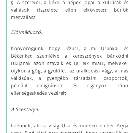
5. A szeretet, a béke, a népek jogai, a kultúrák és
vallások tisztelete ellen elkövetett bűnök
megvallása
Előimádkozó:
Könyörögjünk, hogy Jézust, a mi Urunkat és
Békénket szemlélve a keresztények bánkódni
tudjanak azon szavaik és tetteik miatt, melyeket
olykor a gőg, a gyűlölet, az uralkodási vágy, a más
vallásúak, a gyengébb társadalmi csoportok,
például emigránsok és cigányok iránti
ellenségeskedés vezérelt.
A Szentatya:
Istenünk, aki a világ Ura és minden ember Atyja
vagy, Fiad által arra tanítottál, hogy szeressük az