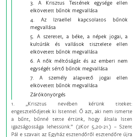
3. A Krisztus Testének egysége ellen
elkövetett bűnök megvallása
4. Az Izraellel kapcsolatos bűnök
megvallása
5. A szeretet, a béke, a népek jogai, a
kultúrák és vallások tisztelete ellen
elkövetett bűnök megvallása
6. A nők méltóságát és az emberi nem
egységét sértő bűnök megvallása
7. A személy alapvető jogai ellen
elkövetett bűnök megvallása
Zárókönyörgés
1. „Krisztus nevében kérünk titeket:
engesztelődjetek ki Istennel. Ő azt, aki nem ismerte
a bűnt, bűnné tette értünk, hogy általa Isten
igazságossága lehessünk.” (2Kor 5,20-21.) – Szent
Pál e szavait az Egyház esztendőről esztendőre újra