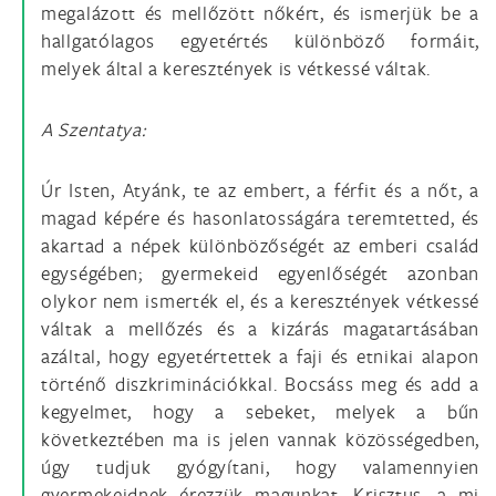
megalázott és mellőzött nőkért, és ismerjük be a
hallgatólagos egyetértés különböző formáit,
melyek által a keresztények is vétkessé váltak.
A Szentatya:
Úr Isten, Atyánk, te az embert, a férfit és a nőt, a
magad képére és hasonlatosságára teremtetted, és
akartad a népek különbözőségét az emberi család
egységében; gyermekeid egyenlőségét azonban
olykor nem ismerték el, és a keresztények vétkessé
váltak a mellőzés és a kizárás magatartásában
azáltal, hogy egyetértettek a faji és etnikai alapon
történő diszkriminációkkal. Bocsáss meg és add a
kegyelmet, hogy a sebeket, melyek a bűn
következtében ma is jelen vannak közösségedben,
úgy tudjuk gyógyítani, hogy valamennyien
gyermekeidnek érezzük magunkat. Krisztus, a mi