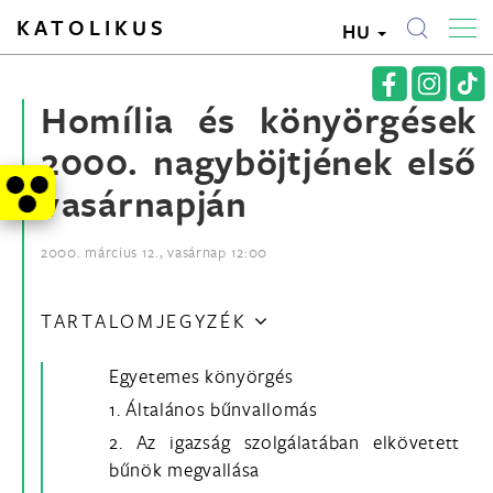
KATOLIKUS
HU
Homília és könyörgések
2000. nagyböjtjének első
vasárnapján
2000. március 12., vasárnap 12:00
TARTALOMJEGYZÉK
Egyetemes könyörgés
1. Általános bűnvallomás
2. Az igazság szolgálatában elkövetett
bűnök megvallása