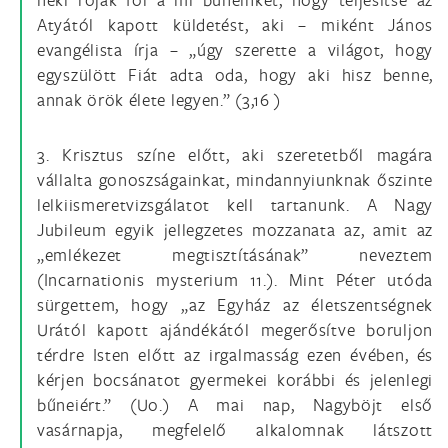
Atyától kapott küldetést, aki – miként János
evangélista írja – „úgy szerette a világot, hogy
egyszülött Fiát adta oda, hogy aki hisz benne,
annak örök élete legyen.” (3,16 )
3. Krisztus színe előtt, aki szeretetből magára
vállalta gonoszságainkat, mindannyiunknak őszinte
lelkiismeretvizsgálatot kell tartanunk. A Nagy
Jubileum egyik jellegzetes mozzanata az, amit az
„emlékezet megtisztításának” neveztem
(Incarnationis mysterium 11.). Mint Péter utóda
sürgettem, hogy „az Egyház az életszentségnek
Urától kapott ajándékától megerősítve boruljon
térdre Isten előtt az irgalmasság ezen évében, és
kérjen bocsánatot gyermekei korábbi és jelenlegi
bűneiért.” (Uo.) A mai nap, Nagyböjt első
vasárnapja, megfelelő alkalomnak látszott