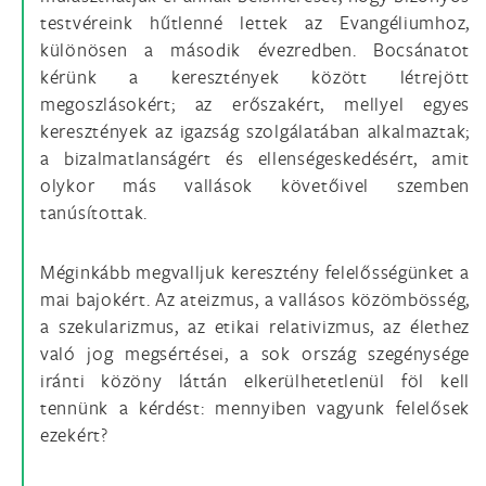
testvéreink hűtlenné lettek az Evangéliumhoz,
különösen a második évezredben. Bocsánatot
kérünk a keresztények között létrejött
megoszlásokért; az erőszakért, mellyel egyes
keresztények az igazság szolgálatában alkalmaztak;
a bizalmatlanságért és ellenségeskedésért, amit
olykor más vallások követőivel szemben
tanúsítottak.
Méginkább megvalljuk keresztény felelősségünket a
mai bajokért. Az ateizmus, a vallásos közömbösség,
a szekularizmus, az etikai relativizmus, az élethez
való jog megsértései, a sok ország szegénysége
iránti közöny láttán elkerülhetetlenül föl kell
tennünk a kérdést: mennyiben vagyunk felelősek
ezekért?