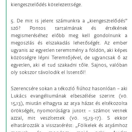
kiengesztelődés kötelezettsége.
5. De mit is jelent számunkra a „kiengesztelődés”
szó? Pontos tartalmának és értékének
megismeréséhez előbb meg kell gondolnunk a
megoszlás és elszakadás lehetőségét. Az ember
ugyanis az egyetlen teremtmény a földön, aki képes
közösségre lépni Teremtőjével, de ugyancsak ő az
egyetlen, aki el tud szakadni tőle. Sajnos, valóban
oly sokszor távolodik el Istentől!
Szerencsére sokan a tékozló fiúhoz hasonlóan – aki
Lukács evangéliumának elbeszélése szerint (vö.
15,13), miután elhagyta az atya házat és eltékozolta
örökségét, nyomorúságra jutott – számot vetnek
azzal, mit veszítettek (vö. 15,13-17). S ekkor
elhatározzák a visszatérést: „Fölkelek és atyámhoz