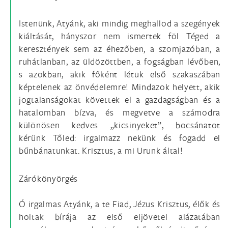
Istenünk, Atyánk, aki mindig meghallod a szegények
kiáltását, hányszor nem ismertek föl Téged a
keresztények sem az éhezőben, a szomjazóban, a
ruhátlanban, az üldözöttben, a fogságban lévőben,
s azokban, akik főként létük első szakaszában
képtelenek az önvédelemre! Mindazok helyett, akik
jogtalanságokat követtek el a gazdagságban és a
hatalomban bízva, és megvetve a számodra
különösen kedves „kicsinyeket”, bocsánatot
kérünk Tőled: irgalmazz nekünk és fogadd el
bűnbánatunkat. Krisztus, a mi Urunk által!
Zárókönyörgés
Ó irgalmas Atyánk, a te Fiad, Jézus Krisztus, élők és
holtak bírája az első eljövetel alázatában