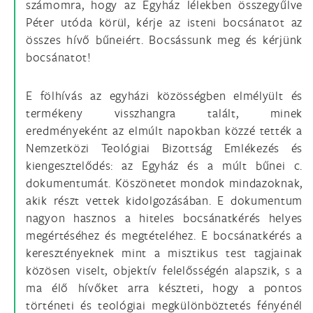
számomra, hogy az Egyház lélekben összegyűlve
Péter utóda körül, kérje az isteni bocsánatot az
összes hívő bűneiért. Bocsássunk meg és kérjünk
bocsánatot!
E fölhívás az egyházi közösségben elmélyült és
termékeny visszhangra talált, minek
eredményeként az elmúlt napokban közzé tették a
Nemzetközi Teológiai Bizottság Emlékezés és
kiengesztelődés: az Egyház és a múlt bűnei c.
dokumentumát. Köszönetet mondok mindazoknak,
akik részt vettek kidolgozásában. E dokumentum
nagyon hasznos a hiteles bocsánatkérés helyes
megértéséhez és megtételéhez. E bocsánatkérés a
keresztényeknek mint a misztikus test tagjainak
közösen viselt, objektív felelősségén alapszik, s a
ma élő hívőket arra készteti, hogy a pontos
történeti és teológiai megkülönböztetés fényénél