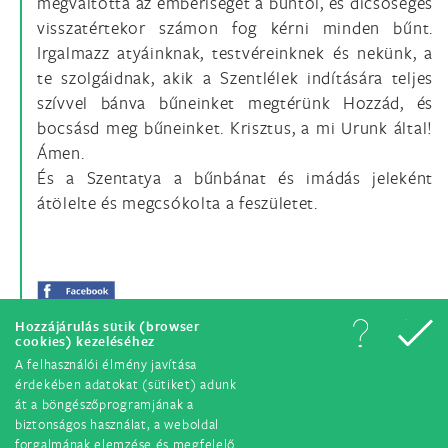
megváltotta az emberiséget a bűntől, és dicsőséges
visszatértekor számon fog kérni minden bűnt.
Irgalmazz atyáinknak, testvéreinknek és nekünk, a
te szolgáidnak, akik a Szentlélek indítására teljes
szívvel bánva bűneinket megtérünk Hozzád, és
bocsásd meg bűneinket. Krisztus, a mi Urunk által!
Ámen.
És a Szentatya a bűnbánat és imádás jeleként
átölelte és megcsókolta a feszületet.
Hozzájárulás sütik (browser
cookies) kezeléséhez
A felhasználói élmény javítása
érdekében adatokat (sütiket) adunk
át a böngészőprogramjának a
biztonságos használat, a weboldal
forgalmának elemzése és megfelelő