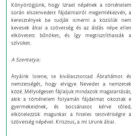
Könyörögjünk, hogy Izrael népének a történelem
során elszenvedett fájdalmairól megemlékezvén, a
keresztények be tudják ismerni a közülük nem
kevesek által a szövetség és az áldás népe ellen
elkövetett bűnöket, és így megtisztíthassák a
szívüket.
A Szentatya:
Atyáink Istene, te kiválasztottad Ábrahámot és
nemzetségét, hogy elvigye Nevedet a nemzetek
közé. Mélységesen fájlaljuk mindazok magatartását,
akik a történelem folyamán fájdalmat okoztak e
gyermekeidnek, és bocsánatot kérve tőled,
elkötelezzük magunkat a hiteles testvériségre a
szövetség népével. Krisztus, a mi Urunk által.