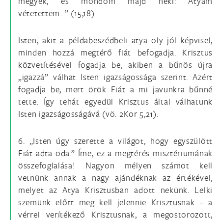
megyek, és mondom majd neki: Atyám
vétetettem...” (15,18)
Isten, akit a példabeszédbeli atya oly jól képvisel,
minden hozzá megtérő fiát befogadja. Krisztus
közvetítésével fogadja be, akiben a bűnös újra
„igazzá” válhat Isten igazságossága szerint. Azért
fogadja be, mert örök Fiát a mi javunkra bűnné
tette. Így tehát egyedül Krisztus által válhatunk
Isten igazságosságává (vö. 2Kor 5,21).
6. „Isten úgy szerette a világot, hogy egyszülött
Fiát adta oda.” Íme, ez a megtérés misztériumának
összefoglalása! Nagyon mélyen számot kell
vetnünk annak a nagy ajándéknak az értékével,
melyet az Atya Krisztusban adott nekünk. Lelki
szemünk előtt meg kell jelennie Krisztusnak – a
vérrel verítékező Krisztusnak, a megostorozott,