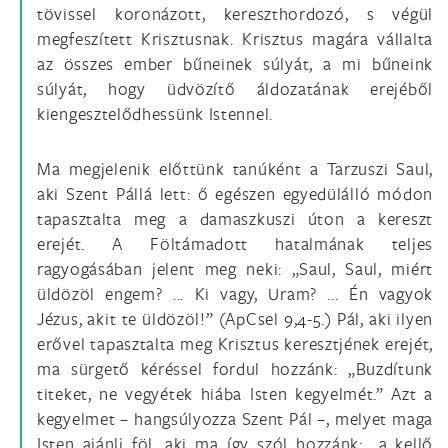
tövissel koronázott, kereszthordozó, s végül
megfeszített Krisztusnak. Krisztus magára vállalta
az összes ember bűneinek súlyát, a mi bűneink
súlyát, hogy üdvözítő áldozatának erejéből
kiengesztelődhessünk Istennel.
Ma megjelenik előttünk tanúként a Tarzuszi Saul,
aki Szent Pállá lett: ő egészen egyedülálló módon
tapasztalta meg a damaszkuszi úton a kereszt
erejét. A Föltámadott hatalmának teljes
ragyogásában jelent meg neki: „Saul, Saul, miért
üldözöl engem? ... Ki vagy, Uram? ... Én vagyok
Jézus, akit te üldözöl!” (ApCsel 9,4-5.) Pál, aki ilyen
erővel tapasztalta meg Krisztus keresztjének erejét,
ma sürgető kéréssel fordul hozzánk: „Buzdítunk
titeket, ne vegyétek hiába Isten kegyelmét.” Azt a
kegyelmet – hangsúlyozza Szent Pál –, melyet maga
Isten ajánlj föl, aki ma így szól hozzánk: „a kellő