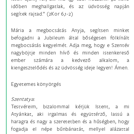
időben meghallgatlak, és az üdvösség napján
segítek rajtad.” (2Kor 6,1-2)
Mária a megbocsátás Anyja, segítsen minket
befogadni a Jubileum által bőségesen fölkínált
megbocsátás kegyelmét. Adja meg, hogy e Szentév
nagyböjtje minden hívő és minden istenkereső
ember számára a kedvező alkalom, a
kiengesztelődés és az üdvösség ideje legyen! Ámen.
Egyetemes könyörgés
Szentatya:
Testvéreim, bizalommal kérjük Istent, a mi
Atyánkat, aki irgalmas és együttérző, lassú a
haragra és nagy a szeretetben és a hűségben, hogy
fogadja el népe bűnbánatát, mellyel alázattal