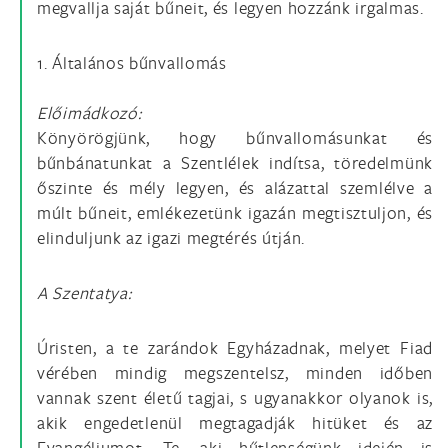
megvallja saját bűneit, és legyen hozzánk irgalmas.
1. Általános bűnvallomás
Előimádkozó:
Könyörögjünk, hogy bűnvallomásunkat és
bűnbánatunkat a Szentlélek indítsa, töredelmünk
őszinte és mély legyen, és alázattal szemlélve a
múlt bűneit, emlékezetünk igazán megtisztuljon, és
elinduljunk az igazi megtérés útján.
A Szentatya:
Úristen, a te zarándok Egyházadnak, melyet Fiad
vérében mindig megszentelsz, minden időben
vannak szent életű tagjai, s ugyanakkor olyanok is,
akik engedetlenül megtagadják hitüket és az
Evangéliumot. Te, aki hűtlenségünk idején is