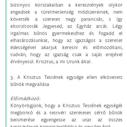
bizonyos korszakaiban a keresztények olykor
engedtek a türelmetlenség módszereinek, nem
követték a szeretet nagy parancsát, s így
eltorzították Jegyesed, az Egyház arcát. Légy
irgalmas bűnös gyermekeidhez és fogadd el
elhatározásunkat, hogy az igazságot a szeretet
édességével akarjuk keresni és előmozdítani,
tudván, hogy az igazság csak a saját erejével
érvényesül. Krisztus, a mi Urunk által.
3. A Krisztus Testének egysége ellen elkövetett
bűnök megvallása
Előimádkozó:
Könyörögjünk, hogy a Krisztus Testének egységét
megbontó és a testvéri szeretetet sértő bűnök
beismerése egyengesse az utat az összes
keresztények kiengesztelődése és egysége felé.