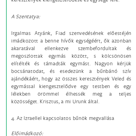
A Szentatya:
Irgalmas Atyánk, Fiad szenvedésének előestéjén
imádkozott a benne hívők egységéért, ők azonban
akaratával ellenkezve szembefordultak és
megoszlottak egymás között, s kölcsönösen
elítélték és támadták egymást. Nagyon kérjük
bocsánatodat, és esedezünk a bűnbánó szív
ajándékáért, hogy az összes keresztények Veled és
egymással kiengesztelődve egy testben és egy
lélekben örömmel élhessék meg a teljes
közösséget. Krisztus, a mi Urunk által.
4. Az Izraellel kapcsolatos bűnök megvallása
Előimádkozó: