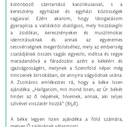
különböző szertartású katolikusaival, s a
keresztény egyházak és egyházi közösségek
tagjaival. Ezért akarom, hogy látogatásom
gyarapítsa a vallásközi dialógust, mely hozzásegíti
a zsidókat, keresztényeket és muszlimokat
identitásuknak és annak az egyetemes
testvériségnek megerősítéséhez, mely az emberiség
családjának összes tagját egyesíti; indítsa és tegye
maradandóvá a fáradozást azért a békéért és
igazságosságért, melynek a Szentföld népei még
nincsenek birtokában, de annyira vágyódnak utána.
A Zsoltáros emlékeztet rá, hogy a béke Isten
ajándéka: „Hallgatom, mit mond Isten, az Úr: békét
hirdet az ő népének, híveinek, annak, aki teljes
szívével visszatér hozzá” (85,8).
A béke legyen Isten ajándéka a föld számára,
melyet Ő sajátjának választott!