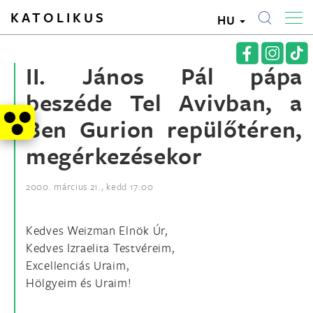
KATOLIKUS
HU
II. János Pál pápa
beszéde Tel Avivban, a
Ben Gurion repülőtéren,
megérkezésekor
2000. március 21., kedd 17:00
Kedves Weizman Elnök Úr,
Kedves Izraelita Testvéreim,
Excellenciás Uraim,
Hölgyeim és Uraim!