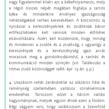
nagy figyelemmel kíséri azt a békefolyamatot, mely
a régió összes népét magában foglalja a tartós
béke és mindenkire érvényes igazságosság
nehézségekkel terhes keresésében. A kölcsönös új
nyitással a keresztényeknek és zsidóknak bátor
erőfeszítéseket kell tenniük minden előítélet
eltávolítására. Azért kell küzdenünk, hogy mindig
és mindenütt a zsidók és a zsidóság, s ugyanígy a
keresztények és a kereszténység igazi arcát
mutassuk meg a gondolkodásmód, a tanítás és
kommunikáció minden szintjén (vö. Találkozás a
római zsidó közösséggel 1986. ápr. 13-án. 5.p.)
4. Utazásom tehát zarándoklat az alázatos hála és
reménység szellemében vallásos történelmünk
eredetéhez. Tartozom ezzel a három vallási
hagyománynak, melyek együtt élnek ezen a földön.
Régi vágyam volt, hogy találkozzam a Szentföld