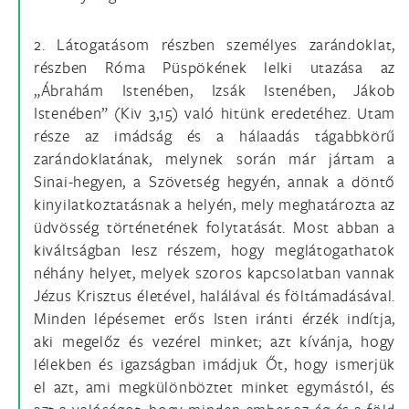
2. Látogatásom részben személyes zarándoklat,
részben Róma Püspökének lelki utazása az
„Ábrahám Istenében, Izsák Istenében, Jákob
Istenében” (Kiv 3,15) való hitünk eredetéhez. Utam
része az imádság és a hálaadás tágabbkörű
zarándoklatának, melynek során már jártam a
Sinai-hegyen, a Szövetség hegyén, annak a döntő
kinyilatkoztatásnak a helyén, mely meghatározta az
üdvösség történetének folytatását. Most abban a
kiváltságban lesz részem, hogy meglátogathatok
néhány helyet, melyek szoros kapcsolatban vannak
Jézus Krisztus életével, halálával és föltámadásával.
Minden lépésemet erős Isten iránti érzék indítja,
aki megelőz és vezérel minket; azt kívánja, hogy
lélekben és igazságban imádjuk Őt, hogy ismerjük
el azt, ami megkülönböztet minket egymástól, és