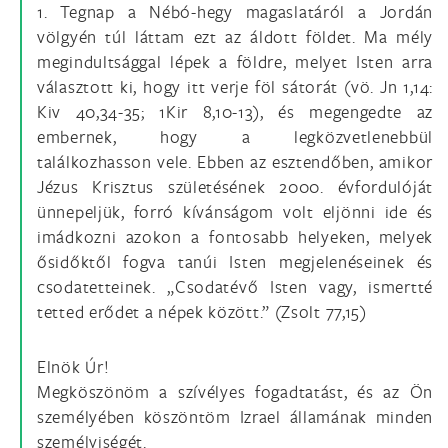
1. Tegnap a Nébó-hegy magaslatáról a Jordán
völgyén túl láttam ezt az áldott földet. Ma mély
megindultsággal lépek a földre, melyet Isten arra
választott ki, hogy itt verje föl sátorát (vö. Jn 1,14:
Kiv 40,34-35; 1Kir 8,10-13), és megengedte az
embernek, hogy a legközvetlenebbül
találkozhasson vele. Ebben az esztendőben, amikor
Jézus Krisztus születésének 2000. évfordulóját
ünnepeljük, forró kívánságom volt eljönni ide és
imádkozni azokon a fontosabb helyeken, melyek
ősidőktől fogva tanúi Isten megjelenéseinek és
csodatetteinek. „Csodatévő Isten vagy, ismertté
tetted erődet a népek között.” (Zsolt 77,15)
Elnök Úr!
Megköszönöm a szívélyes fogadtatást, és az Ön
személyében köszöntöm Izrael államának minden
személyiségét.