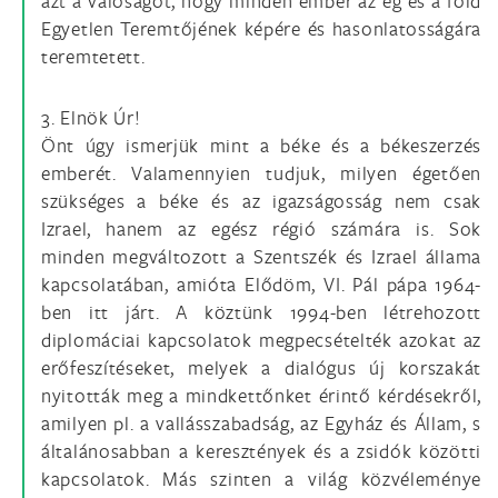
azt a valóságot, hogy minden ember az ég és a föld
Egyetlen Teremtőjének képére és hasonlatosságára
teremtetett.
3. Elnök Úr!
Önt úgy ismerjük mint a béke és a békeszerzés
emberét. Valamennyien tudjuk, milyen égetően
szükséges a béke és az igazságosság nem csak
Izrael, hanem az egész régió számára is. Sok
minden megváltozott a Szentszék és Izrael állama
kapcsolatában, amióta Elődöm, VI. Pál pápa 1964-
ben itt járt. A köztünk 1994-ben létrehozott
diplomáciai kapcsolatok megpecsételték azokat az
erőfeszítéseket, melyek a dialógus új korszakát
nyitották meg a mindkettőnket érintő kérdésekről,
amilyen pl. a vallásszabadság, az Egyház és Állam, s
általánosabban a keresztények és a zsidók közötti
kapcsolatok. Más szinten a világ közvéleménye