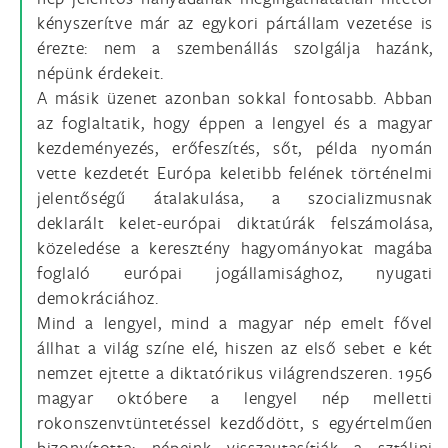
kényszerítve már az egykori pártállam vezetése is
érezte: nem a szembenállás szolgálja hazánk,
népünk érdekeit.
A másik üzenet azonban sokkal fontosabb. Abban
az foglaltatik, hogy éppen a lengyel és a magyar
kezdeményezés, erőfeszítés, sőt, példa nyomán
vette kezdetét Európa keletibb felének történelmi
jelentőségű átalakulása, a szocializmusnak
deklarált kelet-európai diktatúrák felszámolása,
közeledése a keresztény hagyományokat magába
foglaló európai jogállamisághoz, nyugati
demokráciához.
Mind a lengyel, mind a magyar nép emelt fővel
állhat a világ színe elé, hiszen az első sebet e két
nemzet ejtette a diktatórikus világrendszeren. 1956
magyar októbere a lengyel nép melletti
rokonszenvtüntetéssel kezdődött, s egyértelműen
bizonyította: népeink visszautasítják a sztálini