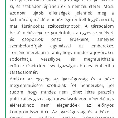
ki, és szabadon építhetitek a nemzet életét. Most
azonban újabb ellenségek jelennek meg a
láthatáron, másféle nehézségeket kell legyőznötök,
más ábrándokat szétoszlatnotok. A társadalom
belső nehézségeire gondolok, az egyes személyek
és csoportok önző érdekeire, amelyek
szembefordítják egymással az embereket.
Történelmetek arra tanít, hogy mindez a jövőtöket
sodorhatja veszélybe, és meghiúsíthatja
erőfeszítéseiteket egy igazságosabb és emberibb
társadalomért.
Amikor az egység, az igazságosság és a béke
megteremtésére szólítalak föl benneteket, jól
tudom, hogy mindez nem jöhet létre pusztán
politikai és gazdasági tárgyalások eredményeként, s
elérésükhöz nem elegendőek az előnyös
kompromisszumok. Az igazságosság és a béke –