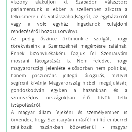
viszony alakuljon ki. Szabadon választott
parlamentünk is ebben a szellemben alkotta a
lelkiismereti és vallásszabadságról, az egyházakról
vagy a volt egyházi ingatlanok tulajdoni
rendezéséről hozott törvényt.
Az pedig őszinte örömünkre szolgál, hogy
törekvéseink a Szentszéknél megértésre találnak.
Ennek bizonyítékaként fogjuk fel Szentatyám
mostani látogatását is. Nem feledve, hogy
magyarországi jelenléte elsősorban nem politikai,
hanem pasztorális jellegű látogatás, mellyel
segíteni kívánja Magyarország hitbéli megújulását,
gondoskodván egyben a hazánkban és a
szomszédos országokban élő hívők lelki
istápolásáról.
A magyar állam fejeként és személyemben is
örvendek, hogy Szentatyám másfél millió emberrel
találkozik hazánkban közvetlenül - magyar