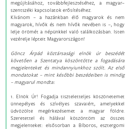
megújításához, továbbfejlesztéséhez, a magyar–
szentszéki kapcsolatok erősítéséhez.
Kívánom – a hazánkban élő magyarok és nem
magyarok, hívők és nem hívők nevében is –, hogy
lelje örömét a népünkkel való találkozásban. Isten
vezérelje lépteit Magyarországon!
Göncz Árpád köztársasági elnök úr beszédét
követően a Szentatya köszöntötte a fogadására
megjelenteket és mindannyiunkhoz szólt. Az első
mondatokat – mint későbbi beszédeiben is mindig
– magyarul mondta:
1. Elnök Úr! Fogadja tiszteletteljes köszönetemet
ünnepélyes és szívélyes szavaiért, amelyekkel
üdvözölte megérkezésemet a magyar földre.
Szeretettel és hálával köszöntöm az összes
megjelenteket: elsősorban a Bíboros, esztergomi