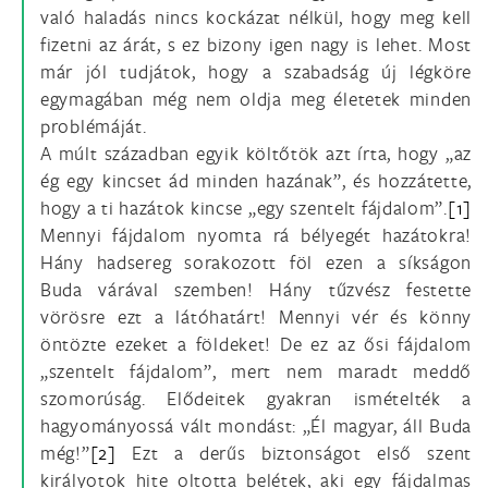
való haladás nincs kockázat nélkül, hogy meg kell
fizetni az árát, s ez bizony igen nagy is lehet. Most
már jól tudjátok, hogy a szabadság új légköre
egymagában még nem oldja meg életetek minden
problémáját.
A múlt században egyik költőtök azt írta, hogy „az
ég egy kincset ád minden hazának”, és hozzátette,
hogy a ti hazátok kincse „egy szentelt fájdalom”.
[1]
Mennyi fájdalom nyomta rá bélyegét hazátokra!
Hány hadsereg sorakozott föl ezen a síkságon
Buda várával szemben! Hány tűzvész festette
vörösre ezt a látóhatárt! Mennyi vér és könny
öntözte ezeket a földeket! De ez az ősi fájdalom
„szentelt fájdalom”, mert nem maradt meddő
szomorúság. Elődeitek gyakran ismételték a
hagyományossá vált mondást: „Él magyar, áll Buda
még!”
[2]
Ezt a derűs biztonságot első szent
királyotok hite oltotta belétek, aki egy fájdalmas