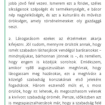
jobb jövő felé vezeti. Ismerem ezt a földet, széles
síkságaitok szépségét és termékenységét, e bátor
nép nagylelkűségét, és azt a kulturális és művészi
örökséget, amely történelmeteket oly gazdaggá
teszi.
2. Látogatásom ezeket az érzelmeket akarja
kifejezni. Jól tudom, mennyire örültök annak, hogy
ismét szabadon láthatjátok vendégül barátaitokat –
mindnyájukat, bárhonnan jönnek is –, és remélem,
hogy engem is közéjük soroltok. Emlékszem,
amikor 1988 augusztusában meghívtak, hogy
látogassam meg hazátokat, ezt a meghívást a
közelgő szabadság korszakának első jeleként
fogadtátok. Három esztendő múlt el, s most
örülök, hogy itt lehetek, és megoszthatom veletek
a kivívott szabadság örömét. Persze, időközben azt
is megtapasztalhattátok már, hogy a szabadság felé