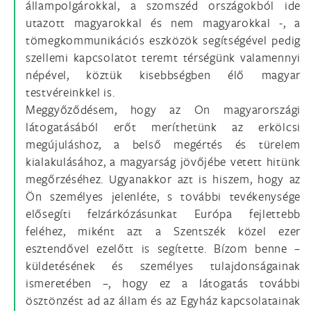
állampolgárokkal, a szomszéd országokból ide
utazott magyarokkal és nem magyarokkal -, a
tömegkommunikációs eszközök segítségével pedig
szellemi kapcsolatot teremt térségünk valamennyi
népével, köztük kisebbségben élő magyar
testvéreinkkel is.
Meggyőződésem, hogy az On magyarországi
látogatásából erőt meríthetünk az erkölcsi
megújuláshoz, a belső megértés és türelem
kialakulásához, a magyarság jövőjébe vetett hitünk
megőrzéséhez. Ugyanakkor azt is hiszem, hogy az
Ön személyes jelenléte, s további tevékenysége
elősegíti felzárkózásunkat Európa fejlettebb
feléhez, miként azt a Szentszék közel ezer
esztendővel ezelőtt is segítette. Bízom benne –
küldetésének és személyes tulajdonságainak
ismeretében –, hogy ez a látogatás további
ösztönzést ad az állam és az Egyház kapcsolatainak