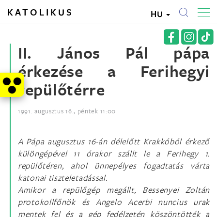
KATOLIKUS
HU
II. János Pál pápa
érkezése a Ferihegyi
repülőtérre
1991. augusztus 16., péntek 11:00
A Pápa augusztus 16-án délelőtt Krakkóból érkező
különgépével 11 órakor szállt le a Ferihegy 1.
repülőtéren, ahol ünnepélyes fogadtatás várta
katonai tiszteletadással.
Amikor a repülőgép megállt, Bessenyei Zoltán
protokollfőnök és Angelo Acerbi nuncius urak
mentek fel és a gép fedélzetén köszöntötték a