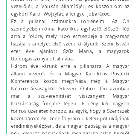
vezetőjét, a Vatikán államfőjét, és köszöntöm az
egykori Karol Wojtylát, a lengyel jóbarátot.
Ez a pillanat számunkra történelmi. Az Ön
személyében római katolikus egyházfő először lép
arra a földre, mely 1100 esztendeje a magyarság
hazája, s amelyet első szent királyunk, Szent István
ezer éve ajánlott Szűz Mária, a magyarok
Boldogasszonya oltalmába.
Három éve várunk erre a pillanatra. A magyar
állami vezetés és a Magyar Katolikus Püspöki
Konferencia közös meghívása még a Magyar
Népköztársaságból érkezett Önhöz, Ön azonban
már a szuverenitását visszanyert Magyar
Köztársaság földjére lépett. E tény két nagyon
fontos üzenetet hordoz: az egyik, hogy a Szentszék
közel három évtizede folytatott keleti politikájának
eredményeképpen, de a magyar papság és a magyar
nép jelentős hányadának megingathatatlan hitétől