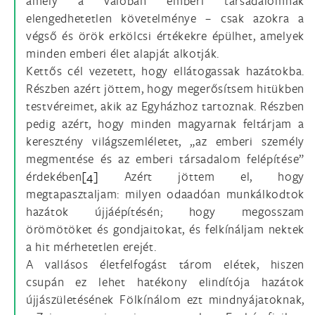
amely a valóban emberi társadalomnak
elengedhetetlen követelménye – csak azokra a
végső és örök erkölcsi értékekre épülhet, amelyek
minden emberi élet alapját alkotják.
Kettős cél vezetett, hogy ellátogassak hazátokba.
Részben azért jöttem, hogy megerősítsem hitükben
testvéreimet, akik az Egyházhoz tartoznak. Részben
pedig azért, hogy minden magyarnak feltárjam a
keresztény világszemléletet, „az emberi személy
megmentése és az emberi társadalom felépítése”
érdekében
[4]
Azért jöttem el, hogy
megtapasztaljam: milyen odaadóan munkálkodtok
hazátok újjáépítésén; hogy megosszam
örömötöket és gondjaitokat, és felkínáljam nektek
a hit mérhetetlen erejét.
A vallásos életfelfogást tárom elétek, hiszen
csupán ez lehet hatékony elindítója hazátok
újjászületésének Fölkínálom ezt mindnyájatoknak,