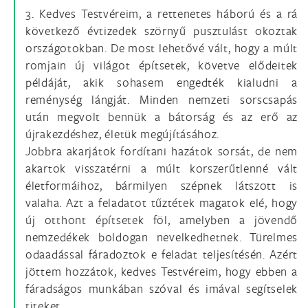
3. Kedves Testvéreim, a rettenetes háború és a rá
következő évtizedek szörnyű pusztulást okoztak
országotokban. De most lehetővé vált, hogy a múlt
romjain új világot építsetek, követve elődeitek
példáját, akik sohasem engedték kialudni a
reménység lángját. Minden nemzeti sorscsapás
után megvolt bennük a bátorság és az erő az
újrakezdéshez, életük megújításához.
Jobbra akarjátok fordítani hazátok sorsát, de nem
akartok visszatérni a múlt korszerűtlenné vált
életformáihoz, bármilyen szépnek látszott is
valaha. Azt a feladatot tűztétek magatok elé, hogy
új otthont építsetek föl, amelyben a jövendő
nemzedékek boldogan nevelkedhetnek. Türelmes
odaadással fáradoztok e feladat teljesítésén. Azért
jöttem hozzátok, kedves Testvéreim, hogy ebben a
fáradságos munkában szóval és imával segítselek
titeket.