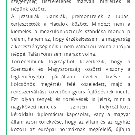
szegénység tiszteletének magvait hintették el
népünk között.
A jezsuiták, piaristák, premontreiek a tudást
terjesztették a fiatalok között. Mindezt nem a
kiemelés, a megkülönböztetés szándéka mondatja
velem, hanem az, hogy érzékeltessem: a magyarság
a kereszténység nélkül nem válhatott volna európai
néppé. Talán fönn sem maradt volna.
Történelmünk logikájából következik, hogy a
Szentszék és Magyarország közötti viszony a
legkeményebb pártállami éveket kivéve a
kölcsönös megértés felé közeledett, majd a
rendszerváltást követően gyors fejlődésnek indult.
Ezt olyan tények és törekvések is jelzik, mint a
nagyköveti-nunciusi szinten helyreállított
kétoldalú diplomáciai kapcsolat, vagy a magyar
állam azon törekvése, hogy az állam és az egyház
között az európai normáknak megfelelő, újfajta