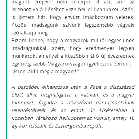
magunk erejével nem érhetjük el azt, ami az
Istenhez való békéhez vezethet el bennünket. Azért
is jöttem hát, hogy együtt imádkozzam veletek.
Közös imádságunk szívünk legszentebb vágyait
szólaltatja meg.
Bízom benne, hogy a magyarok milliói egyesülnek
imádságunkkal, azért, hogy eredményes legyen
munkátok, amellyel a küszöbön álló új évezrednek
egy még szebb Magyarországot igyekeztek építeni.
„Isten, áldd meg a magyart!”
A beszédek elhangzása után a Pápa a díszszázad
előtt állva meghallgatta a vatikáni és a magyar
himnuszt, fogadta a díszszázad parancsnokának
jelentéstételét és az elnök úr kíséretében a
közelben várakozó helikopterhez vonult, amely 11.
45-kor felszállt és Esztergomba repült.