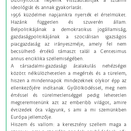
ideológiát és annak gyakorlatát.
1956 küzdelmei napjainkra nyerték el értelmüket.
Hazánk független és szuverén állam.
Belpolitikájának a demokratikus jogállamiság,
gazdaságpolitikájának a szociálisan igazságos
piacgazdaság az irányeszméje, amely fel nem
becsülhető értékű támaszt talál a Centesimus
annus enciklika szellemiségében.
A társadalmi-gazdasági átalakulás nehézségei
között nélkülözhetetlen a megértés és a türelem,
hiszen a mindennapok mindezeknek olykor épp az
ellenkezőjére indítanak. Gyűlölködéssel, meg nem
értéssel és türelmetlenséggel pedig lehetetlen
megteremtenünk azt az emberibb világot, amire
évtizedek óta vágyunk, s ami a mi szemünkben
Európa jellemzője.
Hiszem és vallom: a keresztény szellem maga a