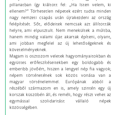
pillanatban így kiáltott fel: „Ha Isten velem, ki
ellenem?” Törhetetlen népetek ezért tudta minden
nagy nemzeti csapás után újrakezdeni az ország
felépítését. Sőt, elődeitek nemcsak azt állították
helyre, ami elpusztult. Nem menekültek a múltba,
hanem mindig valami újat akartak építeni, olyant,
ami jobban megfelel az új lehetőségeknek és
követelményeknek.
Magam is osztozom veletek hagyományaitokban és
együttes erőfeszítéseitekben egy boldogabb és
emberibb jövőért, hiszen a lengyel nép fia vagyok;
népem történetének sok közös vonása van a
magyar történelemmel. Európának abból a
részéből származom en is, amely szintén egy új
korszak küszöbén áll, és reméli, hogy részt vehet az
egymással szolidaritást vállaló népek
közösségében.