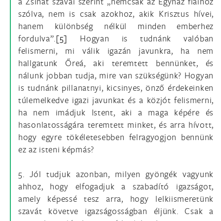
a Zsinat szavai szerint „nemcsak az Egyház fiaihoz
szólva, nem is csak azokhoz, akik Krisztus hívei,
hanem különbség nélkül minden emberhez
fordulva”.
[5]
Hogyan is tudnánk valóban
felismerni, mi válik igazán javunkra, ha nem
hallgatunk Őreá, aki teremtett bennünket, és
nálunk jobban tudja, mire van szükségünk? Hogyan
is tudnánk pillanatnyi, kicsinyes, önző érdekeinken
túlemelkedve igazi javunkat és a közjót felismerni,
ha nem imádjuk Istent, aki a maga képére és
hasonlatosságára teremtett minket, és arra hívott,
hogy egyre tökéletesebben felragyogjon bennünk
ez az isteni képmás?
5. Jól tudjuk azonban, milyen gyöngék vagyunk
ahhoz, hogy elfogadjuk a szabadító igazságot,
amely képessé tesz arra, hogy lelkiismeretünk
szavát követve igazságosságban éljünk. Csak a