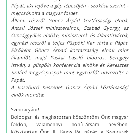
Pápát, aki lejőve a gép lépcsőjén - szokása szerint -
megcsókolta a magyar földet.
Állami részről Göncz Árpád köztársasági elnök,
Antall József miniszterelnök, Szabad György, az
Országgyűlés elnöke, miniszterek és államtitkárok,
egyházi részről a teljes Püspöki Kar várta a Pápát.
Elsőként Göncz Árpád köztársasági elnök mint
államfőt, majd Paskai László bíboros, Seregély
István, a püspöki konferencia elnöke és Keresztes
Szilárd megyéspüspök mint Egyházfőt üdvözölte a
Pápát.
A köszöntő beszédet Göncz Árpád köztársasági
elnök mondta:
Szentatyám!
Boldogan és meghatottan köszöntöm Önt magyar
földön, valamennyi honfitársam nevében.
Köszöntöm Önt, II. János Pál pápát, a Szentszék