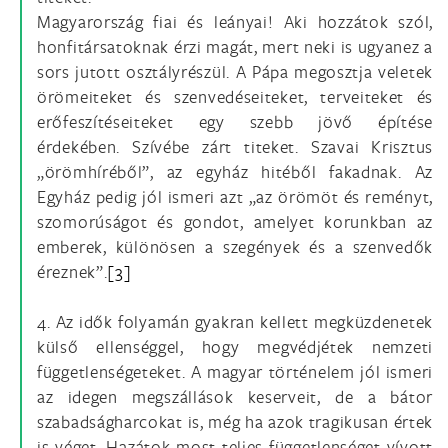
Magyarország fiai és leányai! Aki hozzátok szól,
honfitársatoknak érzi magát, mert neki is ugyanez a
sors jutott osztályrészül. A Pápa megosztja veletek
örömeiteket és szenvedéseiteket, terveiteket és
erőfeszítéseiteket egy szebb jövő építése
érdekében. Szívébe zárt titeket. Szavai Krisztus
„örömhíréből”, az egyház hitéből fakadnak. Az
Egyház pedig jól ismeri azt „az örömöt és reményt,
szomorúságot és gondot, amelyet korunkban az
emberek, különösen a szegények és a szenvedők
éreznek”.
[3]
4. Az idők folyamán gyakran kellett megküzdenetek
külső ellenséggel, hogy megvédjétek nemzeti
függetlenségeteket. A magyar történelem jól ismeri
az idegen megszállások keserveit, de a bátor
szabadságharcokat is, még ha azok tragikusan értek
is véget. Hazátok most teljes függetlenséget vívott