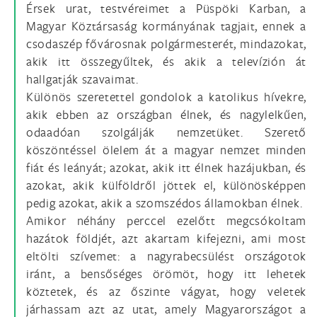
Érsek urat, testvéreimet a Püspöki Karban, a
Magyar Köztársaság kormányának tagjait, ennek a
csodaszép fővárosnak polgármesterét, mindazokat,
akik itt összegyűltek, és akik a televízión át
hallgatják szavaimat.
Különös szeretettel gondolok a katolikus hívekre,
akik ebben az országban élnek, és nagylelkűen,
odaadóan szolgálják nemzetüket. Szerető
köszöntéssel ölelem át a magyar nemzet minden
fiát és leányát; azokat, akik itt élnek hazájukban, és
azokat, akik külföldről jöttek el, különösképpen
pedig azokat, akik a szomszédos államokban élnek.
Amikor néhány perccel ezelőtt megcsókoltam
hazátok földjét, azt akartam kifejezni, ami most
eltölti szívemet: a nagyrabecsülést országotok
iránt, a bensőséges örömöt, hogy itt lehetek
köztetek, és az őszinte vágyat, hogy veletek
járhassam azt az utat, amely Magyarországot a