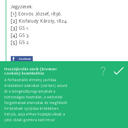
Jegyzetek:
[1]
Eötvös József, 1836.
[2]
Kisfaludy Károly, 1824.
[3]
GS 1.
[4]
GS 3.
[5]
GS 2.
Hozzájárulás sütik (browser
cookies) kezeléséhez
A felhasználói élmény javítása
érdekében adatokat (sütiket) adunk
át a böngészőprogramjának a
biztonságos használat, a weboldal
forgalmának elemzése és megfelelő
hirdetések nyújtása érdekében.
© Minden jog fenntartva. 2018.
Kérjük, adja ehhez hozzájárulását a
jobb oldali gombra kattintva!