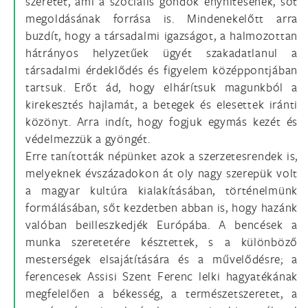
szeretet, ami a szociális gondok enyhítésének, sőt
megoldásának forrása is. Mindenekelőtt arra
buzdít, hogy a társadalmi igazságot, a halmozottan
hátrányos helyzetűek ügyét szakadatlanul a
társadalmi érdeklődés és figyelem középpontjában
tartsuk. Erőt ád, hogy elhárítsuk magunkból a
kirekesztés hajlamát, a betegek és elesettek iránti
közönyt. Arra indít, hogy fogjuk egymás kezét és
védelmezzük a gyöngét.
Erre tanították népünket azok a szerzetesrendek is,
melyeknek évszázadokon át oly nagy szerepük volt
a magyar kultúra kialakításában, történelmünk
formálásában, sőt kezdetben abban is, hogy hazánk
valóban beilleszkedjék Európába. A bencések a
munka szeretetére késztettek, s a különböző
mesterségek elsajátítására és a művelődésre; a
ferencesek Assisi Szent Ferenc lelki hagyatékának
megfelelően a békesség, a természetszeretet, a