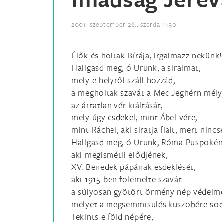
2001. szeptember 26., szerda 11:30
Élők és holtak Bírája, irgalmazz nekünk!
Hallgasd meg, ó Urunk, a siralmat,
mely e helyről száll hozzád,
a megholtak szavát a Mec Jeghérn mély
az ártatlan vér kiáltását,
mely úgy esdekel, mint Ábel vére,
mint Ráchel, aki siratja fiait, mert ninc
Hallgasd meg, ó Urunk, Róma Püspökén
aki megismétli elődjének,
XV. Benedek pápának esdeklését,
aki 1915-ben fölemelte szavát
a súlyosan gyötört örmény nép védelm
melyet a megsemmisülés küszöbére sod
Tekints e föld népére,