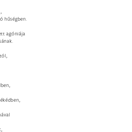
,
ló hűségben.
ett agóniája
sának.
tól,
dben,
békédben,
mával
,