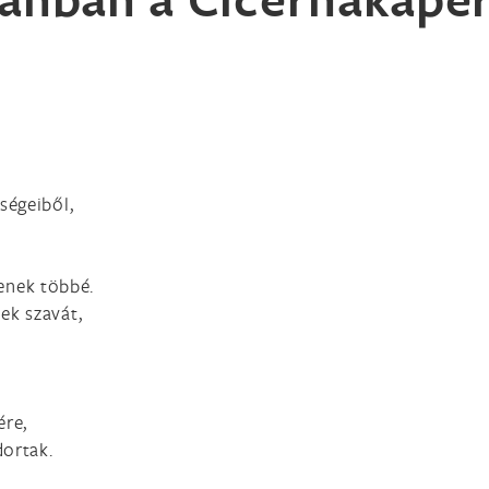
ségeiből,
senek többé.
ek szavát,
ére,
ortak.