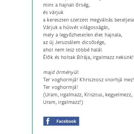
mint a hajnali őrség,
és várjuk
a kereszten szerzett megváltás beteljes
Várjuk a húsvét világosságát,
mely a legyőzhetetlen élet hajnala,
az új Jeruzsálem dicsősége,
ahol nem lesz többé halál.
Élők és holtak Bírája, irgalmazz nekünk!
majd örményül:
Ter voghormjá! Khrisztosz snorhjá mez
Ter voghormjá!
(Uram, irgalmazz, Krisztus, kegyelmezz,
Uram, irgalmazz!)