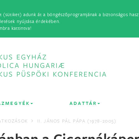
t (sütiket) adunk át a böngészőprogramjának a biztonságos haszn
detések nyújtása érdekében.
mbra kattintva!
ÁZMEGYÉK
ADATTÁR
LATKOZÁSOK
II. JÁNOS PÁL PÁPA (1978-2005)
vánban a Cicernákáp