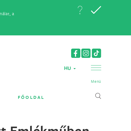
álat, a
HU
Menü
FŐOLDAL
ert Emlékműben