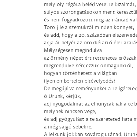
mely oly régóta beléd vetette bizalmát,
súlyos szorongatásokon ment keresztül
és nem fogyatkozott meg az irántad va
Törölj le a szemükről minden könnyet,
és add, hogy a 20. században elszenved
adja át helyét az örökkétartó élet aratá
Mélységesen megindulva
az örmény népet ért rettenetes erőszak
megrendülve kérdezzük önmagunktól,
hogyan történhetett a világban
ilyen embertelen eltévelyedés?
De megújítva reményünket a te ígérete
ó Urunk, kérjük,
adj nyugodalmat az elhunytaknak a te 
melynek nincsen vége,
és adj gyógyulást a te szereteted hatal
a még sajgó sebekre.
A lelkünk jobban sóvárog utánad, Urunk