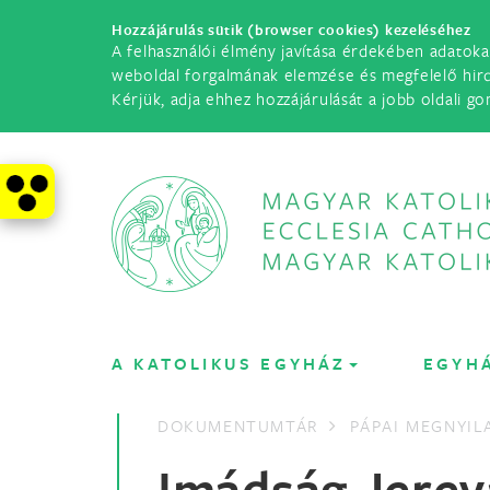
Hozzájárulás sütik (browser cookies) kezeléséhez
A felhasználói élmény javítása érdekében adatoka
weboldal forgalmának elemzése és megfelelő hir
Kérjük, adja ehhez hozzájárulását a jobb oldali go
A KATOLIKUS EGYHÁZ
EGYH
DOKUMENTUMTÁR
PÁPAI MEGNYI
Imádság Jere