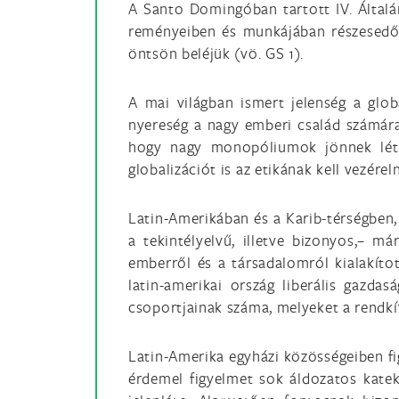
A Santo Domingóban tartott IV. Által
reményeiben és munkájában részesedő 
öntsön beléjük (vö. GS 1).
A mai világban ismert jelenség a glo
nyereség a nagy emberi család számára 
hogy nagy monopóliumok jönnek létre
globalizációt is az etikának kell vezére
Latin-Amerikában és a Karib-térségben
a tekintélyelvű, illetve bizonyos,– 
emberről és a társadalomról kialakíto
latin-amerikai ország liberális gazda
csoportjainak száma, melyeket a rendkí
Latin-Amerika egyházi közösségeiben fig
érdemel figyelmet sok áldozatos katek