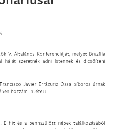
,
k V. Általános Konferenciáját, melyet Brazília
 hálát szeretnék adni Istennek és dicsőíteni
Francisco Javier Errázuriz Ossa bíboros úrnak
vében hozzám intézett.
t. E hit és a bennszülött népek találkozásából