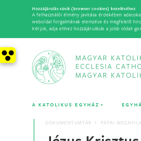
Hozzájárulás sütik (browser cookies) kezeléséhez
A felhasználói élmény javítása érdekében adatoka
weboldal forgalmának elemzése és megfelelő hir
Kérjük, adja ehhez hozzájárulását a jobb oldali go
A KATOLIKUS EGYHÁZ
EGYH
DOKUMENTUMTÁR
PÁPAI MEGNYI
Jézus Krisztus