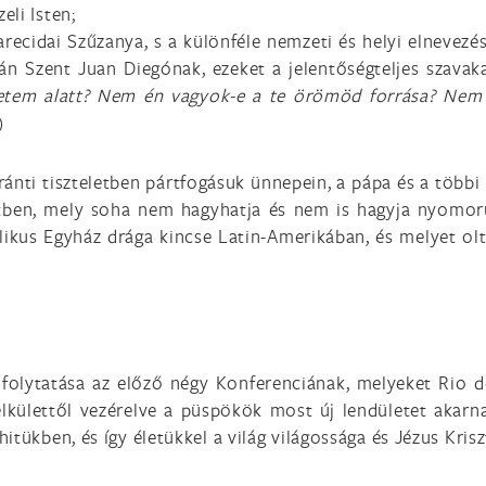
li Isten;
recidai Szűzanya, s a különféle nemzeti és helyi elnevezé
án Szent Juan Diegónak, ezeket a jelentőségteljes szava
etem alatt? Nem én vagyok-e a te örömöd forrása? Nem 
)
 iránti tiszteletben pártfogásuk ünnepein, a pápa és a több
tetben, mely soha nem hagyhatja és nem is hagyja nyomor
likus Egyház drága kincse Latin-Amerikában, és melyet ol
s folytatása az előző négy Konferenciának, melyeket Rio 
lkülettől vezérelve a püspökök most új lendületet akarn
tükben, és így életükkel a világ világossága és Jézus Krisz