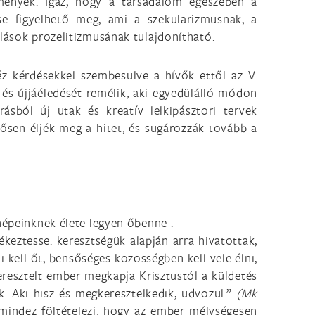
zmények. Igaz, hogy a társadalom egészében a
se figyelhető meg, ami a szekularizmusnak, a
llások prozelitizmusának tulajdonítható.
éz kérdésekkel szembesülve a hívők ettől az V.
és újjáéledését remélik, aki egyedülálló módon
ásból új utak és kreatív lelkipásztori tervek
ősen éljék meg a hitet, és sugározzák tovább a
népeinknek élete legyen őbenne .
ékeztesse: keresztségük alapján arra hivatottak,
 kell őt, bensőséges közösségben kell vele élni,
eresztelt ember megkapja Krisztustól a küldetés
. Aki hisz és megkeresztelkedik, üdvözül.”
(Mk
 mindez föltételezi, hogy az ember mélységesen