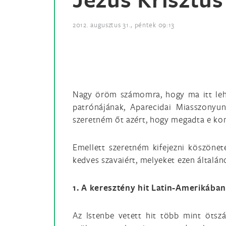
2012. augusztus 31., péntek 09:13
Nagy öröm számomra, hogy ma itt lehet
patrónájának, Aparecidai Miasszonyu
szeretném őt azért, hogy megadta e kon
Emellett szeretném kifejezni köszöne
kedves szavaiért, melyeket ezen általá
1. A keresztény hit Latin-Amerikába
Az Istenbe vetett hit több mint ötszá