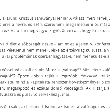
 akarunk Krisztus tanítványai lenni? A válasz: mert remél
tó erre a névre, és ezért szeretnénk megismertetni őt máso
 ez? Valóban meg vagyunk győződve róla, hogy Krisztus az 
 való élet elsőbbségét nézve – amint ez a jelen V. konfe
tás véletlenül nem menekülés-e az érzésvilág kultusza, a va
litikai problémáinak cserbenhagyása-e, nem menekülés-e a v
rdéssel válaszolhatunk: Mi ez a „valóság”? Mit jelent való
lóságok”? Éppen ebben rejlik a legutóbbi évszázad uralk
rxista, mind a kapitalista rendszer következményei bizo
dent megalapozó és ezáltal döntő valóságtól. Aki kizárja 
vutakra és pusztító tervekhez juthat.
ező: csak , aki elismeri Istent, az ismeri a valóságot és