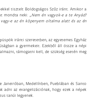
sekkel tisztelt Boldogságos Szűz iránt. Amikor a
kat mondta neki:
„Nem én vagyok-e a te Anyád?
vagy-e az én köpenyem oltalma alatt és az én
i püspök iránti szeretetben, az egyetemes Egyház
úságban a gyermekeit. Ezekből áll össze a népi
talmazni, támogatni kell, de szükség esetén meg
de Janeiróban, Medellínben, Pueblában és Santo
ak adni az evangelizációnak, hogy ezek a népek
tus tanúi legyenek.