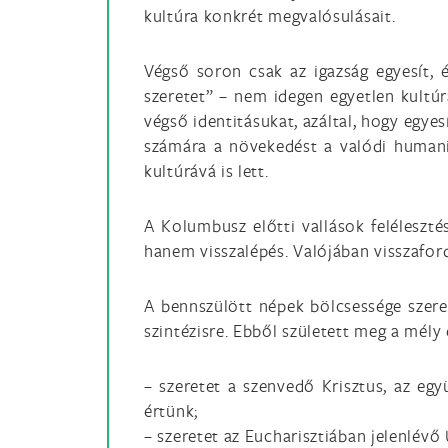
kultúra konkrét megvalósulásait.
Végső soron csak az igazság egyesít, é
szeretet” – nem idegen egyetlen kultúr
végső identitásukat, azáltal, hogy egye
számára a növekedést a valódi humanizá
kultúrává is lett.
A Kolumbusz előtti vallások feléleszté
hanem visszalépés. Valójában visszaford
A bennszülött népek bölcsessége szeren
szintézisre. Ebből született meg a mély
– szeretet a szenvedő Krisztus, az eg
értünk;
– szeretet az Eucharisztiában jelenlévő 