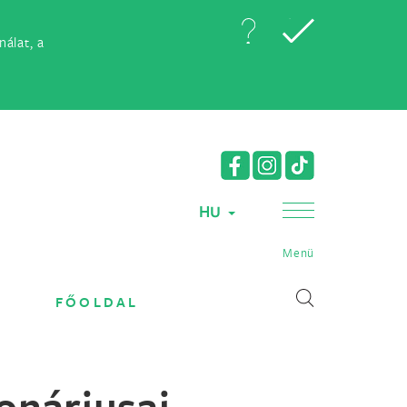
álat, a
HU
Menü
FŐOLDAL
onáriusai