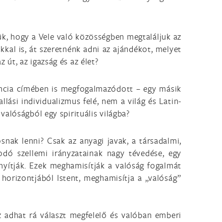
jük, hogy a Vele való közösségben megtaláljuk az
kkal is, át szeretnénk adni az ajándékot, melyet
út, az igazság és az élet?
rencia címében is megfogalmazódott – egy másik
llási individualizmus felé, nem a világ és Latin-
alóságból egy spirituális világba?
snak lenni? Csak az anyagi javak, a társadalmi,
odó szellemi irányzatainak nagy tévedése, egy
nyítják. Ezek meghamisítják a valóság fogalmát
a horizontjából Istent, meghamisítja a „valóság”
 az adhat rá választ megfelelő és valóban emberi