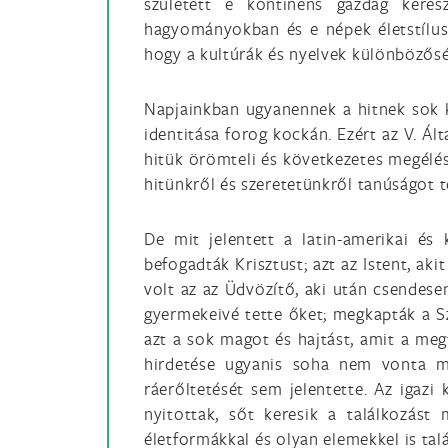
született e kontinens gazdag kere
hagyományokban és e népek életstílusá
hogy a kultúrák és nyelvek különbözősé
Napjainkban ugyanennek a hitnek sok k
identitása forog kockán. Ezért az V. Ál
hitük örömteli és következetes megélésé
hitünkről és szeretetünkről tanúságot t
De mit jelentett a latin-amerikai és
befogadták Krisztust; azt az Istent, ak
volt az az Üdvözítő, aki után csendesen
gyermekeivé tette őket; megkapták a Sz
azt a sok magot és hajtást, amit a megt
hirdetése ugyanis soha nem vonta ma
ráerőltetését sem jelentette. Az iga
nyitottak, sőt keresik a találkozás
életformákkal és olyan elemekkel is tal