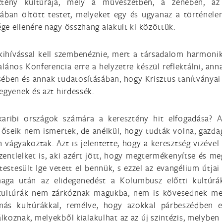
sztény kultúrája, mely a művészetben, a zenében, az
ban öltött testet, melyeket egy és ugyanaz a történelem 
ge ellenére nagy összhang alakult ki közöttük.
ihívással kell szembenéznie, mert a társadalom harmonik
talános Konferencia erre a helyzetre készül reflektálni, an
ben és annak tudatosításában, hogy Krisztus tanítványai é
egyenek és azt hirdessék.
 karibi országok számára a keresztény hit elfogadása? 
it őseik nem ismertek, de anélkül, hogy tudták volna, gazd
 vágyakoztak. Azt is jelentette, hogy a keresztség vizével
entlelket is, aki azért jött, hogy megtermékenyítse és me
estesült Ige vetett el bennük, s ezzel az evangélium útjai
ga után az elidegenedést a Kolumbusz előtti kultúrákt
zi kultúrák nem zárkóznak magukba, nem is kövesednek m
t más kultúrákkal, remélve, hogy azokkal párbeszédben
álkoznak, melyekből kialakulhat az az új szintézis, melyben