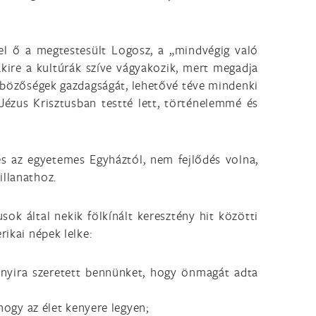
vel ő a megtestesült Logosz, a „mindvégig való
akire a kultúrák szíve vágyakozik, mert megadja
lönbözőségek gazdagságát, lehetővé téve mindenki
 Jézus Krisztusban testté lett, történelemmé és
 és az egyetemes Egyháztól, nem fejlődés volna,
illanathoz.
ok által nekik fölkínált keresztény hit közötti
rikai népek lelke:
annyira szeretett bennünket, hogy önmagát adta
 hogy az élet kenyere legyen;