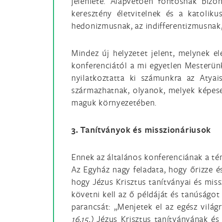
jelenléte. Alapvetően fontosnak bizo
keresztény életvitelnek és a katolik
hedonizmusnak, az indifferentizmusnak, 
Mindez új helyzetet jelent, melynek el
konferenciától a mi egyetlen Mesterünk
nyilatkoztatta ki számunkra az Atyai
származhatnak, olyanok, melyek képese
maguk környezetében.
3. Tanítványok és misszionáriusok
Ennek az általános konferenciának a tém
Az Egyház nagy feladata, hogy őrizze és
hogy Jézus Krisztus tanítványai és miss
követni kell az ő példáját és tanúságo
parancsát: „Menjetek el az egész vilá
16,15.)
Jézus Krisztus tanítványának és 