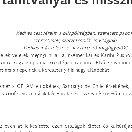
Kedves testvéreim a püspökségben, szeretett papok
szerzetesek, szerzetesnők és világiak!
Kedves más felekezethez tartozó megfigyelők!
ek veletek megnyitni a Latin-Amerikai és Karibi Püspökö
nknak kegytemploma közelében tartunk. Első szavaimmal
tinens népeinek a keresztény hit nagy ajándékát.
temet a CELAM elnökének, Santiago de Chile érsekének, 
nos konferencia másik két Elnöke és összes résztvevője ne
n
z éven át lelkesítette ezen országok életét és kultúrájá