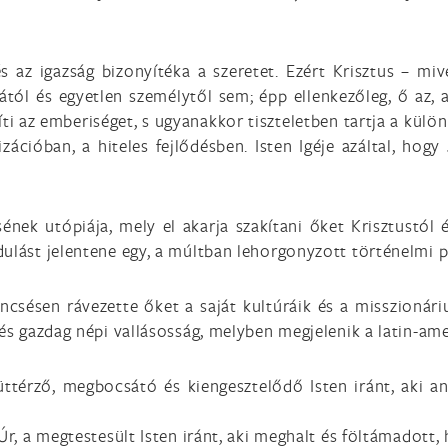
s az igazság bizonyítéka a szeretet. Ezért Krisztus – mi
ától és egyetlen személytől sem; épp ellenkezőleg, ő az, 
síti az emberiséget, s ugyanakkor tiszteletben tartja a kü
cióban, a hiteles fejlődésben. Isten Igéje azáltal, hogy
sének utópiája, mely el akarja szakítani őket Krisztustól
ulást jelentene egy, a múltban lehorgonyzott történelmi p
csésen rávezette őket a saját kultúráik és a misszionárius
 és gazdag népi vallásosság, melyben megjelenik a latin-ame
yüttérző, megbocsátó és kiengesztelődő Isten iránt, aki 
Úr, a megtestesült Isten iránt, aki meghalt és föltámadott,