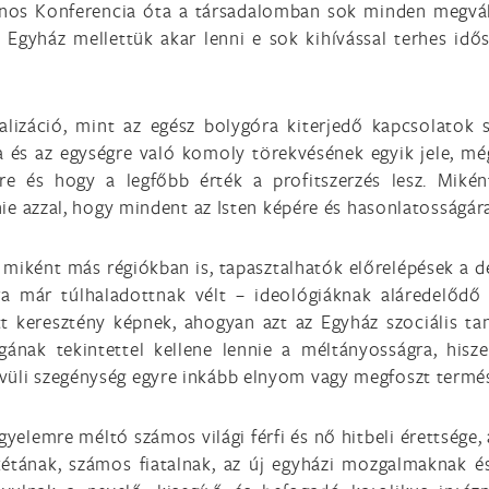
ános Konferencia óta a társadalomban sok minden megvál
Egyház mellettük akar lenni e sok kihívással terhes idő
balizáció, mint az egész bolygóra kiterjedő kapcsolatok
és az egységre való komoly törekvésének egyik jele, mégi
 és hogy a legfőbb érték a profitszerzés lesz. Mikén
lnie azzal, hogy mindent az Isten képére és hasonlatosságár
, miként más régiókban is, tapasztalhatók előrelépések a
mára már túlhaladottnak vélt – ideológiáknak aláredelő
tt keresztény képnek, ahogyan azt az Egyház szociális t
ságának tekintettel kellene lennie a méltányosságra, hi
vüli szegénység egyre inkább elnyom vagy megfoszt termész
yelemre méltó számos világi férfi és nő hitbeli érettsége, 
étának, számos fiatalnak, az új egyházi mozgalmaknak és