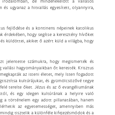
 irodalomban, de mindenekelőtt a vallásos
és ugyanaz a hitvallás egyesített, olyannyira,
us fejlődése és a kontinens népeinek katolikus
nak érdekében, hogy segítse a keresztény hívőket
s küldöttei, akiket ő azért küld a világba, hogy
Azt jelentette számukra, hogy megismerték és
ag vallási hagyományaikban őt keresték. Krisztus
 megkapták az isteni életet, mely Isten fogadott
gtisztítsa kultúrájukat, és gyümölcsözővé tegye
 felé terelte őket. Jézus és az ő evangéliumának
ól, és egy idegen kultúrának a helyire való
eg a történelem egy adott pillanatában, hanem
 elérhetik az egyetemességet, amennyiben más
 mindig tisztelik a különféle kifejezésmódok és a