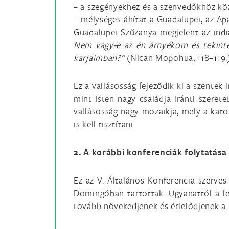
– a szegényekhez és a szenvedőkhöz köze
– mélységes áhítat a Guadalupei, az Apa
Guadalupei Szűzanya megjelent az indi
Nem vagy-e az én árnyékom és tekint
karjaimban?”
(Nican Mopohua, 118–119.
Ez a vallásosság fejeződik ki a szentek
mint Isten nagy családja iránti szere
vallásosság nagy mozaikja, mely a kato
is kell tisztítani.
2. A korábbi konferenciák folytatása
Ez az V. Általános Konferencia szerve
Domingóban tartottak. Ugyanattól a le
tovább növekedjenek és érlelődjenek a hi