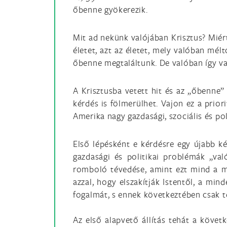
őbenne gyökerezik.
Mit ad nekünk valójában Krisztus? Miért
életet, azt az életet, mely valóban mél
őbenne megtaláltunk. De valóban így van
A Krisztusba vetett hit és az „őbenne”
kérdés is fölmerülhet. Vajon ez a priori
Amerika nagy gazdasági, szociális és po
Első lépésként e kérdésre egy újabb ké
gazdasági és politikai problémák „va
romboló tévedése, amint ezt mind a ma
azzal, hogy elszakítják Istentől, a min
fogalmát, s ennek következtében csak té
Az első alapvető állítás tehát a követk