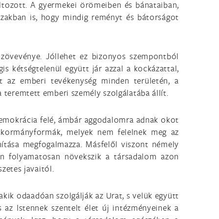
tozott. A gyermekei örömeiben és bánataiban,
szakban is, hogy mindig reményt és bátorságot
 szövevénye. Jóllehet ez bizonyos szempontból
s kétségtelenül együtt jár azzal a kockázattal,
t az emberi tevékenység minden területén, a
a teremtett emberi személy szolgálatába állít.
 demokrácia felé, ámbár aggodalomra adnak okot
dő kormányformák, melyek nem felelnek meg az
anítása megfogalmazza. Másfelől viszont némely
szen folyamatosan növekszik a társadalom azon
etes javaitól.
akik odaadóan szolgálják az Urat, s velük együtt
 az Istennek szentelt élet új intézményeinek a