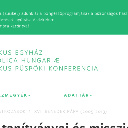
t (sütiket) adunk át a böngészőprogramjának a biztonságos haszn
detések nyújtása érdekében.
mbra kattintva!
ÁZMEGYÉK
ADATTÁR
LATKOZÁSOK
XVI. BENEDEK PÁPA (2005-2013)
 tanítványai és misszi