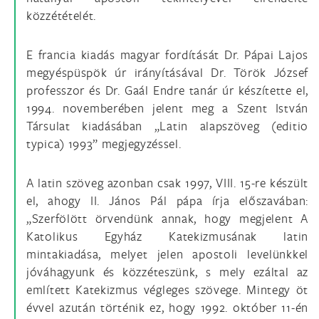
közzétételét.
E francia kiadás magyar fordítását Dr. Pápai Lajos
megyéspüspök úr irányításával Dr. Török József
professzor és Dr. Gaál Endre tanár úr készítette el,
1994. novemberében jelent meg a Szent István
Társulat kiadásában „Latin alapszöveg (editio
typica) 1993” megjegyzéssel.
A latin szöveg azonban csak 1997, VIII. 15-re készült
el, ahogy II. János Pál pápa írja előszavában:
„Szerfölött örvendünk annak, hogy megjelent A
Katolikus Egyház Katekizmusának latin
mintakiadása, melyet jelen apostoli levelünkkel
jóváhagyunk és közzéteszünk, s mely ezáltal az
említett Katekizmus végleges szövege. Mintegy öt
évvel azután történik ez, hogy 1992. október 11-én