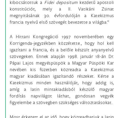
kibocsátottuk a
Fidei depositum
kezdetű apostoli
konstitúciót, mely a II. Vatikáni Zsinat
megnyitásának 30. évfordulóján a Katekizmus
francia nyelvű első szövegét bevezette a világba.”
A Hittani Kongregáció 1997 novemberében egy
Korrigenda-jegyzékben közzétette., hogy hol kell
igazítani a francia, és a belőle készült anyanyelvű
szövegeken. Ennek alapján 1998. január 18-án Dr.
Pápai Lajos megyéspüspök a Magyar Püspöki Kar
nevében kis füzetben közreadta a Katekizmus
magyar kiadásában igazítandó részeket. Kérte a
Katekizmus minden használóját, hogy addig is,
amíg a latin mintakiadásból készülő magyar
fordítás napvilágot láthat, gondosan vegyék
figyelembe a szövegben szükséges változtatásokat.
Most érkezett el az idő, hogy közreadhatjuk a latin