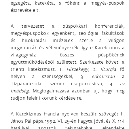
egzegéta, katekéta, s főként a megyés-püspök
észrevételeit.
A tervezetet a püspökkari konferenciák,
megyéspüspökök egyenként, teológiai fakultások
és hitoktatási intézetek szerte a világon
megvitatták és véleményezték. így e Katekizmus a
világegyház összes püspökének
együttműködéséből született. Szerkezete követi a
trienti katekizmust: 1.
Hiszekegy
, 2.
liturgia
fő
helyen a szentségekkel, 3.
erkölcstan
a
Tízparancsolat szerint csoportosítva, 4.
az
imádság
. Megfogalmazása azonban új, hogy meg
tudjon felelni korunk kérdéseire.
A Katekizmus francia nyelven készült szövegét II.
János Pál pápa 1992. VI. 25-én hagyta jóvá, és X. 11-i
hatállyal apostoli tekintélyével elrendelte