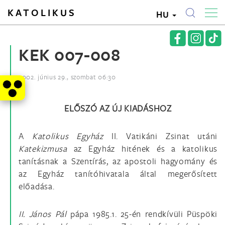
KATOLIKUS
HU
KEK 007-008
2002. június 29., szombat 06:30
ELŐSZÓ AZ ÚJ KIADÁSHOZ
A
Katolikus Egyház
II. Vatikáni Zsinat utáni
Katekizmusa
az Egyház hitének és a katolikus
tanításnak a Szentírás, az apostoli hagyomány és
az Egyház tanítóhivatala által megerősített
előadása.
II. János Pál
pápa 1985.1. 25-én rendkívüli Püspöki