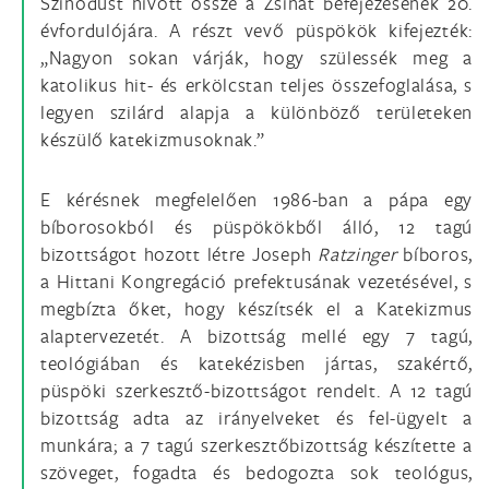
Szinódust hívott össze a Zsinat befejezésének 20.
évfordulójára. A részt vevő püspökök kifejezték:
„Nagyon sokan várják, hogy szülessék meg a
katolikus hit- és erkölcstan teljes összefoglalása, s
legyen szilárd alapja a különböző területeken
készülő katekizmusoknak.”
E kérésnek megfelelően 1986-ban a pápa egy
bíborosokból és püspökökből álló, 12 tagú
bizottságot hozott létre Joseph
Ratzinger
bíboros,
a Hittani Kongregáció prefektusának vezetésével, s
megbízta őket, hogy készítsék el a Katekizmus
alaptervezetét. A bizottság mellé egy 7 tagú,
teológiában és katekézisben jártas, szakértő,
püspöki szerkesztő-bizottságot rendelt. A 12 tagú
bizottság adta az irányelveket és fel-ügyelt a
munkára; a 7 tagú szerkesztőbizottság készítette a
szöveget, fogadta és bedogozta sok teológus,