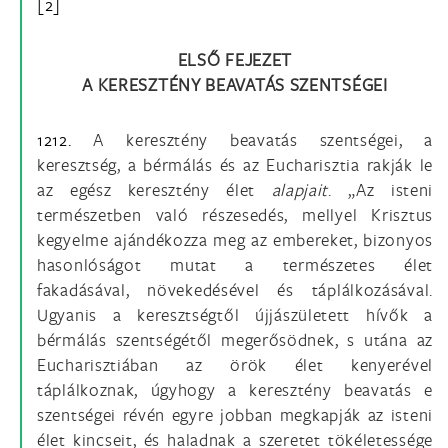
[2]
ELSŐ FEJEZET
A KERESZTÉNY BEAVATÁS SZENTSÉGEI
1212.
A keresztény beavatás szentségei, a
keresztség, a bérmálás és az Eucharisztia rakják le
az egész keresztény élet
alapjait
. „Az isteni
természetben való részesedés, mellyel Krisztus
kegyelme ajándékozza meg az embereket, bizonyos
hasonlóságot mutat a természetes élet
fakadásával, növekedésével és táplálkozásával.
Ugyanis a keresztségtől újjászületett hívők a
bérmálás szentségétől megerősödnek, s utána az
Eucharisztiában az örök élet kenyerével
táplálkoznak, úgyhogy a keresztény beavatás e
szentségei révén egyre jobban megkapják az isteni
élet kincseit, és haladnak a szeretet tökéletessége