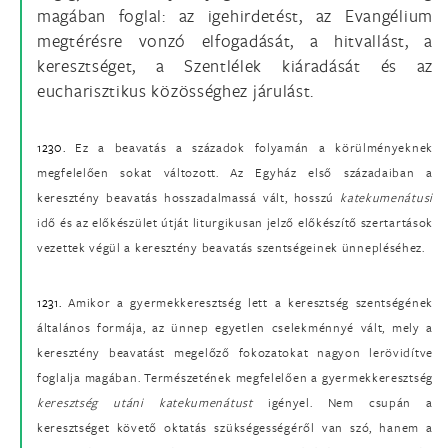
magában foglal: az igehirdetést, az Evangélium
megtérésre vonzó elfogadását, a hitvallást, a
keresztséget, a Szentlélek kiáradását és az
eucharisztikus közösséghez járulást.
1230.
Ez a beavatás a századok folyamán a körülményeknek
megfelelően sokat változott. Az Egyház első századaiban a
keresztény beavatás hosszadalmassá vált, hosszú
katekumenátusi
idő és az előkészület útját liturgikusan jelző előkészítő szertartások
vezettek végül a keresztény beavatás szentségeinek ünnepléséhez.
1231.
Amikor a gyermekkeresztség lett a keresztség szentségének
általános formája, az ünnep egyetlen cselekménnyé vált, mely a
keresztény beavatást megelőző fokozatokat nagyon lerövidítve
foglalja magában. Természetének megfelelően a gyermekkeresztség
keresztség utáni katekumenátust
igényel. Nem csupán a
keresztséget követő oktatás szükségességéről van szó, hanem a