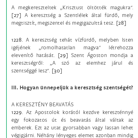
A megkereszteltek „Krisztust öltötték magukra".
[27]
A keresztség a Szentlélek által fürdő, mely
megtisztít, megszentel és megigazulttá tesz.
[28]
1228.
A keresztség tehát vízfürdő, melyben Isten
igéjének „romolhatatlan magva" létrehozza
elevenítő hatását.
[29]
Szent Ágoston mondja a
keresztségről: „A szó az elemhez járul és
szentséggé lesz".
[30]
III. Hogyan ünnepeljük a keresztség szentségét?
A KERESZTÉNY BEAVATÁS
1229.
Az Apostolok korától kezdve kereszténnyé
egy fokozatos út és beavatás által váltak az
emberek. Ezt az utat gyorsabban vagy lassan lehet
végigjárni. Néhány lényeges elemet azonban mindig