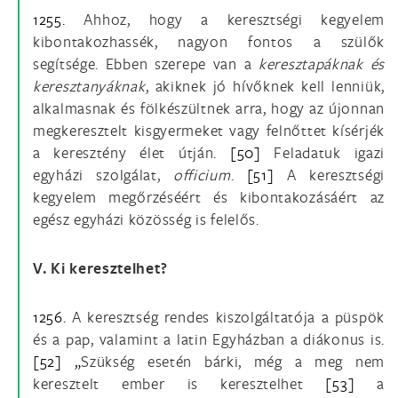
1255.
Ahhoz, hogy a keresztségi kegyelem
kibontakozhassék, nagyon fontos a szülők
segítsége. Ebben szerepe van a
keresztapáknak és
keresztanyáknak
, akiknek jó hívőknek kell lenniük,
alkalmasnak és fölkészültnek arra, hogy az újonnan
megkeresztelt kisgyermeket vagy felnőttet kísérjék
a keresztény élet útján.
[50]
Feladatuk igazi
egyházi szolgálat,
officium
.
[51]
A keresztségi
kegyelem megőrzéséért és kibontakozásáért az
egész egyházi közösség is felelős.
V. Ki keresztelhet?
1256.
A keresztség rendes kiszolgáltatója a püspök
és a pap, valamint a latin Egyházban a diákonus is.
[52] „
Szükség esetén bárki, még a meg nem
keresztelt ember is keresztelhet
[53]
a