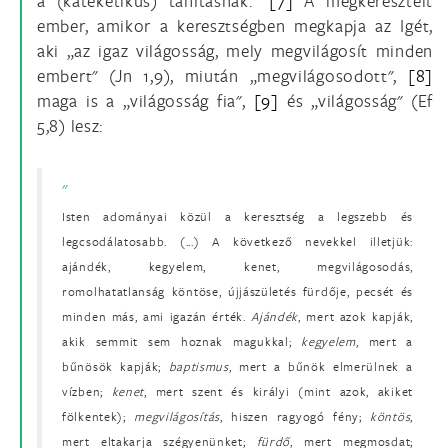
a (katekétikus) tanításnak."
[7]
A megkeresztelt
ember, amikor a keresztségben megkapja az Igét,
aki „az igaz világosság, mely megvilágosít minden
embert" (Jn 1,9), miután „megvilágosodott",
[8]
maga is a „világosság fia",
[9]
és „világosság" (Ef
5,8) lesz:
Isten adományai közül a keresztség a legszebb és
legcsodálatosabb. (...) A következő nevekkel illetjük:
ajándék, kegyelem, kenet, megvilágosodás,
romolhatatlanság köntöse, újjászületés fürdője, pecsét és
minden más, ami igazán érték.
Ajándék
, mert azok kapják,
akik semmit sem hoznak magukkal;
kegyelem
, mert a
bűnösök kapják;
baptismus
, mert a bűnök elmerülnek a
vízben;
kenet
, mert szent és királyi (mint azok, akiket
fölkentek);
megvilágosítás
, hiszen ragyogó fény;
köntös
,
mert eltakarja szégyenünket;
fürdő
, mert megmosdat;