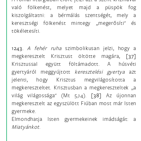
való fölkenést, melyet majd a püspök fog
kiszolgáltatni: a bérmálás szentségét, mely a
keresztségi fölkenést mintegy „megerősíti" és
tökéletesíti.
1243.
A fehér ruha
szimbolikusan jelzi, hogy a
megkeresztelt Krisztust öltötte magára,
[37]
Krisztussal együtt föltámadott. A húsvéti
gyertyáról meggyújtott
keresztelési gyertya
azt
jelenti, hogy Krisztus megvilágosította a
megkereszteltet. Krisztusban a megkereszteltek „a
világ világossága" (Mt 5,14).
[38]
Az újonnan
megkeresztelt az egyszülött Fiúban most már Isten
gyermeke.
Elmondhatja Isten gyermekeinek imádságát: a
Miatyánkot
.