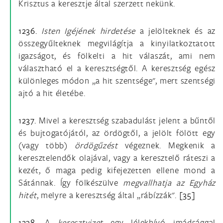
Krisztus a keresztje által szerzett nekünk.
1236.
Isten Igéjének hirdetése
a jelölteknek és az
összegyűlteknek megvilágítja a kinyilatkoztatott
igazságot, és fölkelti a hit válaszát, ami nem
választható el a keresztségtől. A keresztség egész
különleges módon „a hit szentsége", mert szentségi
ajtó a hit életébe.
1237.
Mivel a keresztség szabadulást jelent a bűntől
és bujtogatójától, az ördögtől, a jelölt fölött egy
(vagy több)
ördögűzést
végeznek. Megkenik a
keresztelendők olajával, vagy a keresztelő ráteszi a
kezét, ő maga pedig kifejezetten ellene mond a
Sátánnak. Így fölkészülve
megvallhatja
az Egyház
hitét
, melyre a keresztség által „rábízzák".
[35]
1238.
A
keresztvizet
egy lélekhívó imádsággal