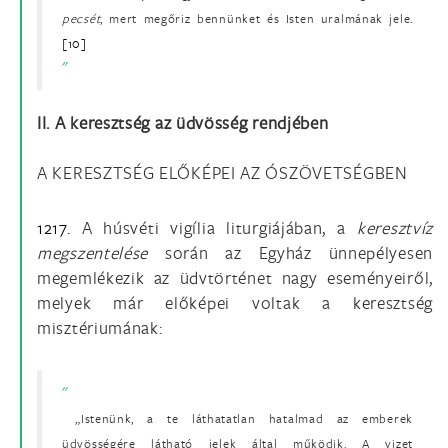
pecsét
, mert megőriz bennünket és Isten uralmának jele.
[10]
II. A keresztség az üdvösség rendjében
A KERESZTSÉG ELŐKÉPEI AZ ÓSZÖVETSÉGBEN
1217.
A húsvéti vigília liturgiájában, a
keresztvíz
megszentelése
során az Egyház ünnepélyesen
megemlékezik az üdvtörténet nagy eseményeiről,
melyek már előképei voltak a keresztség
misztériumának:
„Istenünk, a te láthatatlan hatalmad az emberek
üdvösségére látható jelek által működik. A vizet