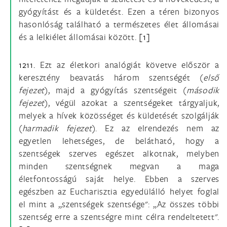
gyógyítást és a küldetést. Ezen a téren bizonyos
hasonlóság található a természetes élet állomásai
és a lelkiélet állomásai között.
[1]
1211.
Ezt az életkori analógiát követve először a
keresztény beavatás három szentségét (
első
fejezet
), majd a gyógyítás szentségeit (
második
fejezet
), végül azokat a szentségeket tárgyaljuk,
melyek a hívek közösséget és küldetését szolgálják
(
harmadik fejezet
). Ez az elrendezés nem az
egyetlen lehetséges, de belátható, hogy a
szentségek szerves egészet alkotnak, melyben
minden szentségnek megvan a maga
életfontosságú saját helye. Ebben a szerves
egészben az Eucharisztia egyedülálló helyet foglal
el mint a „szentségek szentsége": „Az összes többi
szentség erre a szentségre mint célra rendeltetett".