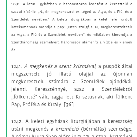
1240.
A latin Egyházban e háromszoros leöntést a keresztelő e
szavai kísérik: „N., én megkeresztellek téged az Atya, és a Fiú, és a
Szentlélek nevében." A keleti liturgiákban a kelet felé fordult
katekumennak mondja a pap: „Isten szolgája, N., megkereszteltetik
az Atya, a Fiú és a Szentlélek nevében", és miközben kimondja a
Szentháromság személyeit, háromszor alámeríti a vízbe és kiemeli
őt.
1241.
A megkenés a szent krizmával
, a püspök által
megszentelt jó illatú olajjal az újonnan
megkeresztelt számára a Szentlélek ajándékát
jelenti. Kereszténnyé, azaz a Szentlélektől
„fölkentté" vált, tagja lett Krisztusnak, aki fölkent
Pap, Próféta és Király.
[36]
1242.
A keleti egyházak liturgiájában a keresztség
utáni megkenés a
krizmáció
(bérmálás) szentsége.
A római liturgiában előre jelzi azt a szent krizmával