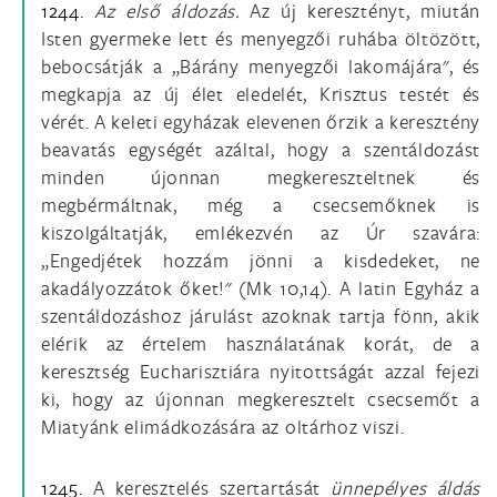
1244.
Az első áldozás.
Az új keresztényt, miután
Isten gyermeke lett és menyegzői ruhába öltözött,
bebocsátják a „Bárány menyegzői lakomájára", és
megkapja az új élet eledelét, Krisztus testét és
vérét. A keleti egyházak elevenen őrzik a keresztény
beavatás egységét azáltal, hogy a szentáldozást
minden újonnan megkereszteltnek és
megbérmáltnak, még a csecsemőknek is
kiszolgáltatják, emlékezvén az Úr szavára:
„Engedjétek hozzám jönni a kisdedeket, ne
akadályozzátok őket!" (Mk 10,14). A latin Egyház a
szentáldozáshoz járulást azoknak tartja fönn, akik
elérik az értelem használatának korát, de a
keresztség Eucharisztiára nyitottságát azzal fejezi
ki, hogy az újonnan megkeresztelt csecsemőt a
Miatyánk elimádkozására az oltárhoz viszi.
1245.
A keresztelés szertartását
ünnepélyes áldás