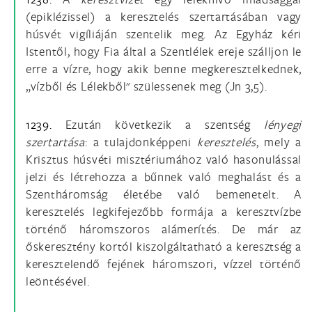
(epiklézissel) a keresztelés szertartásában vagy
húsvét vigíliáján szentelik meg. Az Egyház kéri
Istentől, hogy Fia által a Szentlélek ereje szálljon le
erre a vízre, hogy akik benne megkeresztelkednek,
„vízből és Lélekből" szülessenek meg (Jn 3,5).
1239.
Ezután következik a szentség
lényegi
szertartása
: a tulajdonképpeni
keresztelés
, mely a
Krisztus húsvéti misztériumához való hasonulással
jelzi és létrehozza a bűnnek való meghalást és a
Szentháromság életébe való bemenetelt. A
keresztelés legkifejezőbb formája a keresztvízbe
történő háromszoros alámerítés. De már az
őskeresztény kortól kiszolgáltatható a keresztség a
keresztelendő fejének háromszori, vízzel történő
leöntésével.