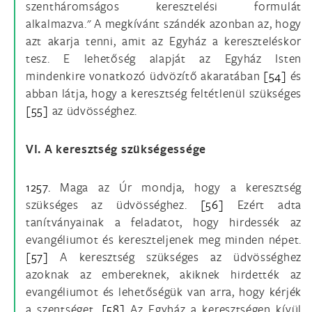
szentháromságos keresztelési formulát
alkalmazva." A megkívánt szándék azonban az, hogy
azt akarja tenni, amit az Egyház a kereszteléskor
tesz. E lehetőség alapját az Egyház Isten
mindenkire vonatkozó üdvözítő akaratában
[54]
és
abban látja, hogy a keresztség feltétlenül szükséges
[55]
az üdvösséghez.
VI. A keresztség szükségessége
1257.
Maga az Úr mondja, hogy a keresztség
szükséges az üdvösséghez.
[56]
Ezért adta
tanítványainak a feladatot, hogy hirdessék az
evangéliumot és kereszteljenek meg minden népet.
[57]
A keresztség szükséges az üdvösséghez
azoknak az embereknek, akiknek hirdették az
evangéliumot és lehetőségük van arra, hogy kérjék
a szentséget.
[58]
Az Egyház a keresztségen kívül