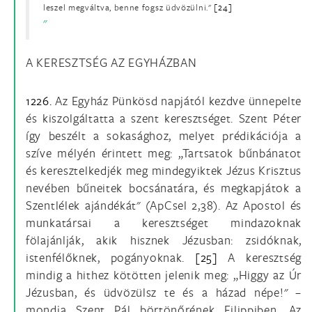
leszel megváltva, benne fogsz üdvözülni."
[24]
A KERESZTSÉG AZ EGYHÁZBAN
1226.
Az Egyház Pünkösd napjától kezdve ünnepelte
és kiszolgáltatta a szent keresztséget. Szent Péter
így beszélt a sokasághoz, melyet prédikációja a
szíve mélyén érintett meg: „Tartsatok bűnbánatot
és keresztelkedjék meg mindegyiktek Jézus Krisztus
nevében bűneitek bocsánatára, és megkapjátok a
Szentlélek ajándékát" (ApCsel 2,38). Az Apostol és
munkatársai a keresztséget mindazoknak
fölajánlják, akik hisznek Jézusban: zsidóknak,
istenfélőknek, pogányoknak.
[25]
A keresztség
mindig a hithez kötötten jelenik meg: „Higgy az Úr
Jézusban, és üdvözülsz te és a házad népe!" –
mondja Szent Pál börtönőrének Filippiben. Az