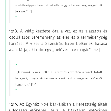
sokféleképpen készítetted elő, hogy a keresztség kegyelmét
jelezze."
[11]
1218.
A világ kezdete óta a víz, ez az alázatos és
csodálatos teremtmény az élet és a termékenység
forrása. A vizet a Szentírás Isten Lelkének hatása
alatt látja, aki mintegy „belévetette magát":
[12]
„Istenünk, kinek Lelke a teremtés kezdetén a vizek fölött
lebegett, hogy a víz természete már akkor megszentelő erőt
foganjon."
[13]
1219.
Az Egyház Noé bárkájában a keresztség általi
üdvösség előképét látta. A bárkában valójában