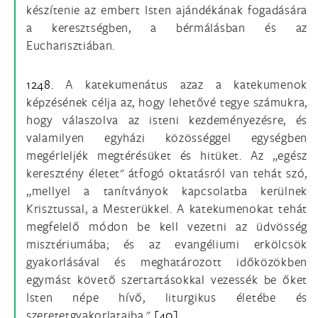
készítenie az embert Isten ajándékának fogadására
a keresztségben, a bérmálásban és az
Eucharisztiában.
1248.
A katekumenátus azaz a katekumenok
képzésének célja az, hogy lehetővé tegye számukra,
hogy válaszolva az isteni kezdeményezésre, és
valamilyen egyházi közösséggel egységben
megérleljék megtérésüket és hitüket. Az „egész
keresztény életet" átfogó oktatásról van tehát szó,
„mellyel a tanítványok kapcsolatba kerülnek
Krisztussal, a Mesterükkel. A katekumenokat tehát
megfelelő módon be kell vezetni az üdvösség
misztériumába; és az evangéliumi erkölcsök
gyakorlásával és meghatározott időközökben
egymást követő szertartásokkal vezessék be őket
Isten népe hívő, liturgikus életébe és
szeretetgyakorlataiba."
[40]