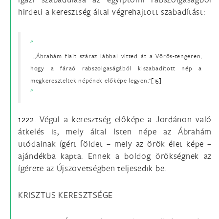
hirdeti a keresztség által végrehajtott szabadítást:
„Ábrahám fiait száraz lábbal vitted át a Vörös-tengeren,
hogy a fáraó rabszolgaságából kiszabadított nép a
megkereszteltek népének előképe legyen."
[15]
1222.
Végül a keresztség előképe a Jordánon való
átkelés is, mely által Isten népe az Ábrahám
utódainak ígért földet – mely az örök élet képe –
ajándékba kapta. Ennek a boldog örökségnek az
ígérete az Újszövetségben teljesedik be.
KRISZTUS KERESZTSÉGE