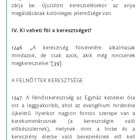
zárja be. Újszülött keresztelésekor az anya
megáldásának különleges jelentősége van.
IV. Ki veheti föl a keresztséget?
1246 „
A keresztség fölvételére alkalmasak
mindazok, de csak azok, akik még nincsenek
megkeresztelve."
[39]
A FELNŐTTEK KERESZTSÉGE
1247.
A felnőttkeresztség az Egyház kezdetei óta
ott a leggyakoribb, ahol az evangélium hirdetése
újkeletű. Ilyenkor nagyon fontos szerepe van a
katekumenátusnak (a keresztségre való
előkészületnek), melynek mint a hitbe és a
keresztény életbe való bevezetésnek elő kell