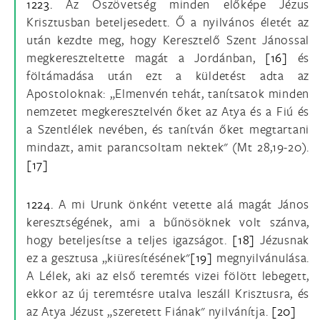
1223.
Az Ószövetség minden előképe Jézus
Krisztusban beteljesedett. Ő a nyilvános életét az
után kezdte meg, hogy Keresztelő Szent Jánossal
megkereszteltette magát a Jordánban,
[16]
és
föltámadása után ezt a küldetést adta az
Apostoloknak: „Elmenvén tehát, tanítsatok minden
nemzetet megkeresztelvén őket az Atya és a Fiú és
a Szentlélek nevében, és tanítván őket megtartani
mindazt, amit parancsoltam nektek" (Mt 28,19-20).
[17]
1224.
A mi Urunk önként vetette alá magát János
keresztségének, ami a bűnösöknek volt szánva,
hogy beteljesítse a teljes igazságot.
[18]
Jézusnak
ez a gesztusa „kiüresítésének"
[19]
megnyilvánulása.
A Lélek, aki az első teremtés vizei fölött lebegett,
ekkor az új teremtésre utalva leszáll Krisztusra, és
az Atya Jézust „szeretett Fiának" nyilvánítja.
[20]