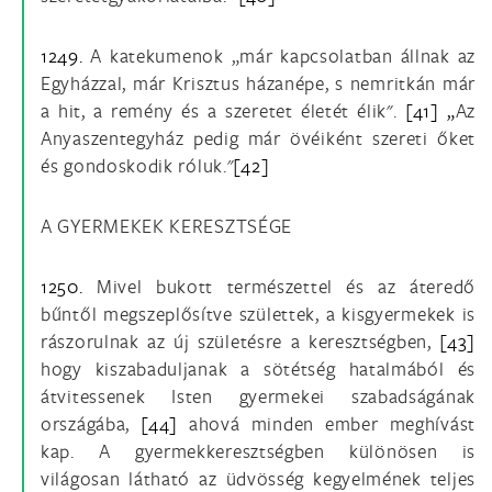
1249.
A katekumenok „már kapcsolatban állnak az
Egyházzal, már Krisztus házanépe, s nemritkán már
a hit, a remény és a szeretet életét élik".
[41] „
Az
Anyaszentegyház pedig már övéiként szereti őket
és gondoskodik róluk."
[42]
A GYERMEKEK KERESZTSÉGE
1250.
Mivel bukott természettel és az áteredő
bűntől megszeplősítve születtek, a kisgyermekek is
rászorulnak az új születésre a keresztségben,
[43]
hogy kiszabaduljanak a sötétség hatalmából és
átvitessenek Isten gyermekei szabadságának
országába,
[44]
ahová minden ember meghívást
kap. A gyermekkeresztségben különösen is
világosan látható az üdvösség kegyelmének teljes