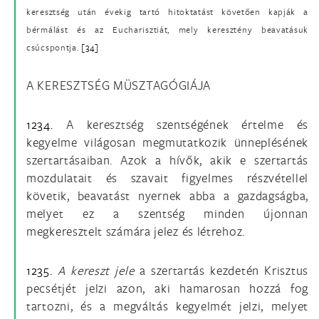
keresztség után évekig tartó hitoktatást követően kapják a
bérmálást és az Eucharisztiát, mely keresztény beavatásuk
csúcspontja.
[34]
A KERESZTSÉG MÜSZTAGÓGIÁJA
1234.
A keresztség szentségének értelme és
kegyelme világosan megmutatkozik ünneplésének
szertartásaiban. Azok a hívők, akik e szertartás
mozdulatait és szavait figyelmes részvétellel
követik, beavatást nyernek abba a gazdagságba,
melyet ez a szentség minden újonnan
megkeresztelt számára jelez és létrehoz.
1235.
A kereszt jele
a szertartás kezdetén Krisztus
pecsétjét jelzi azon, aki hamarosan hozzá fog
tartozni, és a megváltás kegyelmét jelzi, melyet