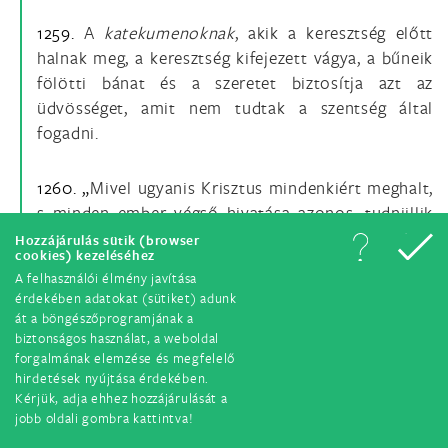
1259.
A
katekumenoknak
, akik a keresztség előtt
halnak meg, a keresztség kifejezett vágya, a bűneik
fölötti bánat és a szeretet biztosítja azt az
üdvösséget, amit nem tudtak a szentség által
fogadni.
1260. „
Mivel ugyanis Krisztus mindenkiért meghalt,
s minden ember végső hivatása azonos, tudniillik
isteni hivatás, vallanunk kell, hogy a Szentlélek
Hozzájárulás sütik (browser
cookies) kezeléséhez
mindenkinek fölkínálja a lehetőséget, hogy – csak
A felhasználói élmény javítása
Isten előtt ismert módon – csatlakozzon e húsvéti
érdekében adatokat (sütiket) adunk
misztériumhoz."
[59]
Minden ember, aki Krisztus
át a böngészőprogramjának a
evangéliumának és az ő Egyházának ismerete
biztonságos használat, a weboldal
forgalmának elemzése és megfelelő
nélkül keresi az igazságot és teszi Isten akaratát
hirdetések nyújtása érdekében.
úgy, ahogyan azt ismeri, üdvözülhet.
Kérjük, adja ehhez hozzájárulását a
Föltételezhetjük, hogy az ilyen emberek
jobb oldali gombra kattintva!
kifejezetten kívánták volna a keresztséget
, ha