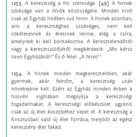
1253.
A keresztség a hit szentsége.
[49]
A hitnek
szüksége van a hívők közösségére. Minden hívő
csak az Egyház hitében tud hinni. A hitnek azonban,
ami a keresztséghez szükséges, nem kell
tökéletesnek és érettnek lennie; elég a csíra,
amelynek ki kell bontakoznia. A keresztelendőtől
vagy a keresztszülőjétől megkérdezik: „Mit kérsz
Isten Egyházától?" És ő felel: „A hitet!"
1254.
A hitnek minden megkereszteltben, akár
gyermek, akár felnőtt, a keresztség
után
növekednie kell. Ezért az Egyház minden évben a
húsvéti vigíliában megújítja a keresztségi
fogadalmakat. A keresztségi előkészület ugyanis
csak az új élet küszöbéhez vezet el. A keresztség a
Krisztusban való új élet forrása, melyből az egész
keresztény élet fakad.