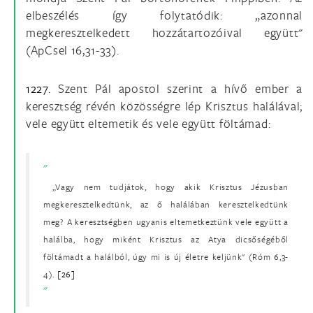
elbeszélés így folytatódik: „azonnal
megkeresztelkedett hozzátartozóival együtt"
(ApCsel 16,31-33).
1227.
Szent Pál apostol szerint a hívő ember a
keresztség révén közösségre lép Krisztus halálával;
vele együtt eltemetik és vele együtt föltámad:
„Vagy nem tudjátok, hogy akik Krisztus Jézusban
megkeresztelkedtünk, az ő halálában keresztelkedtünk
meg? A keresztségben ugyanis eltemetkeztünk vele együtt a
halálba, hogy miként Krisztus az Atya dicsőségéből
föltámadt a halálból, úgy mi is új életre keljünk" (Róm 6,3-
4).
[26]