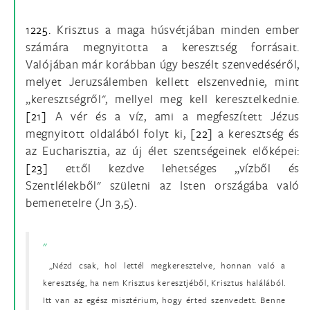
1225.
Krisztus a maga húsvétjában minden ember
számára megnyitotta a keresztség forrásait.
Valójában már korábban úgy beszélt szenvedéséről,
melyet Jeruzsálemben kellett elszenvednie, mint
„keresztségről", mellyel meg kell keresztelkednie.
[21]
A vér és a víz, ami a megfeszített Jézus
megnyitott oldalából folyt ki,
[22]
a keresztség és
az Eucharisztia, az új élet szentségeinek előképei:
[23]
ettől kezdve lehetséges „vízből és
Szentlélekből" születni az Isten országába való
bemenetelre (Jn 3,5).
„Nézd csak, hol lettél megkeresztelve, honnan való a
keresztség, ha nem Krisztus keresztjéből, Krisztus halálából.
Itt van az egész misztérium, hogy érted szenvedett. Benne