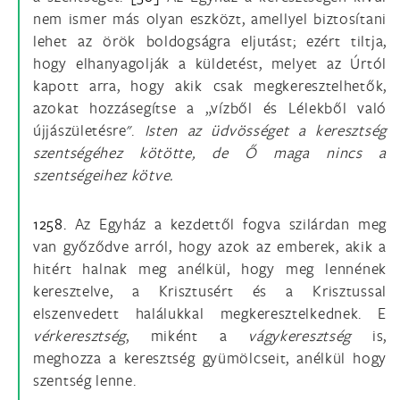
nem ismer más olyan eszközt, amellyel biztosítani
lehet az örök boldogságra eljutást; ezért tiltja,
hogy elhanyagolják a küldetést, melyet az Úrtól
kapott arra, hogy akik csak megkeresztelhetők,
azokat hozzásegítse a „vízből és Lélekből való
újjászületésre".
Isten az üdvösséget a keresztség
szentségéhez kötötte, de Ő maga nincs a
szentségeihez kötve.
1258.
Az Egyház a kezdettől fogva szilárdan meg
van győződve arról, hogy azok az emberek, akik a
hitért halnak meg anélkül, hogy meg lennének
keresztelve, a Krisztusért és a Krisztussal
elszenvedett halálukkal megkeresztelkednek. E
vérkeresztség
, miként a
vágykeresztség
is,
meghozza a keresztség gyümölcseit, anélkül hogy
szentség lenne.