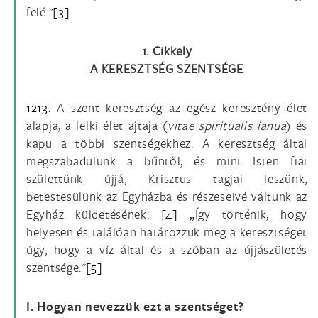
felé."
[3]
1. Cikkely
A KERESZTSÉG SZENTSÉGE
1213.
A szent keresztség az egész keresztény élet
alapja, a lelki élet ajtaja (
vitae spiritualis ianua
) és
kapu a többi szentségekhez. A keresztség által
megszabadulunk a bűntől, és mint Isten fiai
születtünk újjá, Krisztus tagjai leszünk,
betestesülünk az Egyházba és részeseivé váltunk az
Egyház küldetésének:
[4] „
Így történik, hogy
helyesen és találóan határozzuk meg a keresztséget
úgy, hogy a víz által és a szóban az újjászületés
szentsége."
[5]
I. Hogyan nevezzük ezt a szentséget?