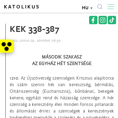
KATOLIKUS
HU
KEK 338-387
2002. június 29., szombat 06:30
MÁSODIK SZAKASZ
AZ EGYHÁZ HÉT SZENTSÉGE
1210.
Az Újszövetség szentségeit Krisztus alapította
és szám szerint hét van: keresztség, bérmálás,
Oltáriszentség (Eucharisztia), bűnbánat, betegek
kenete, egyházi rend és házasság szentsége. A hét
szentség a keresztény élet minden fontos pillanatát
és állomását érinti: a szentségek a keresztények
hitéletéhez megadják a születést és a növekedést, a