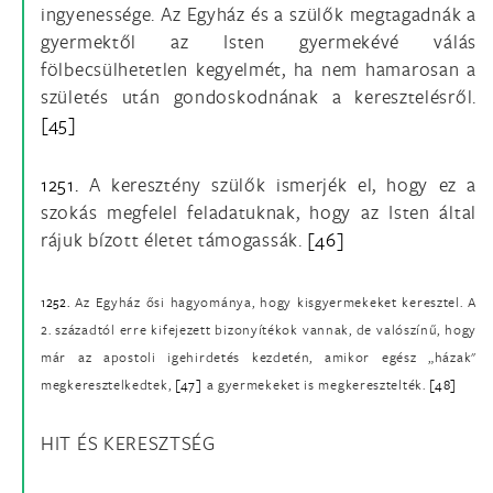
ingyenessége. Az Egyház és a szülők megtagadnák a
gyermektől az Isten gyermekévé válás
fölbecsülhetetlen kegyelmét, ha nem hamarosan a
születés után gondoskodnának a keresztelésről.
[45]
1251.
A keresztény szülők ismerjék el, hogy ez a
szokás megfelel feladatuknak, hogy az Isten által
rájuk bízott életet támogassák.
[46]
1252.
Az Egyház ősi hagyománya, hogy kisgyermekeket keresztel. A
2. századtól erre kifejezett bizonyítékok vannak, de valószínű, hogy
már az apostoli igehirdetés kezdetén, amikor egész „házak"
megkeresztelkedtek,
[47]
a gyermekeket is megkeresztelték.
[48]
HIT ÉS KERESZTSÉG