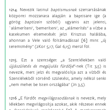
1214.
Nevezik latinul
baptismusnak
szertartásának
központi mozzanata alapján: a baptisare ige (a
görög
baptizein
szóból) ugyanis azt jelenti,
`alámeríteni', 'bemeríteni'; az „alámerítés" a vízbe a
katekumen eltemetését jelzi Krisztus halálába,
ahonnan a Vele való föltámadással
[6]
mint „új
teremtmény" (2Kor 5,17; Gal 6,15) merül föl.
1215.
Ezt a szentséget „a Szentlélekben való
újjászületés és megújulás
fürdőjé
"-nek (Tit 3,5) is
nevezik, mert jelzi és megvalósítja azt a vízből és
Szentlélekből történő születést, amely nélkül senki
„nem mehet be Isten országába" (Jn 3,5).
1216 „
E fürdőt
megvilágosodásnak
is nevezik, mely
lélekben megvilágosítja azokat, akik részesei ennek