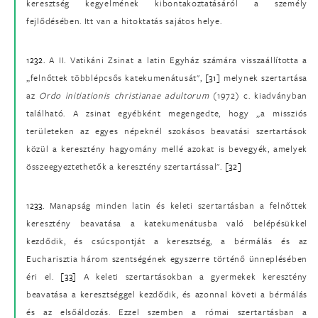
keresztség kegyelmének kibontakoztatásáról a személy
fejlődésében. Itt van a hitoktatás sajátos helye.
1232.
A II. Vatikáni Zsinat a latin Egyház számára visszaállította a
„felnőttek többlépcsős katekumenátusát",
[31]
melynek szertartása
az
Ordo initiationis christianae adultorum
(1972) c. kiadványban
található. A zsinat egyébként megengedte, hogy „a missziós
területeken az egyes népeknél szokásos beavatási szertartások
közül a keresztény hagyomány mellé azokat is bevegyék, amelyek
összeegyeztethetők a keresztény szertartással".
[32]
1233.
Manapság minden latin és keleti szertartásban a felnőttek
keresztény beavatása a katekumenátusba való belépésükkel
kezdődik, és csúcspontját a keresztség, a bérmálás és az
Eucharisztia három szentségének egyszerre történő ünneplésében
éri el.
[33]
A keleti szertartásokban a gyermekek keresztény
beavatása a keresztséggel kezdődik, és azonnal követi a bérmálás
és az elsőáldozás. Ezzel szemben a római szertartásban a