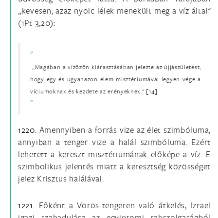
„kevesen, azaz nyolc lélek menekült meg a víz által"
(1Pt 3,20):
„Magában a vízözön kiárasztásában jelezte az újjászületést,
hogy egy és ugyanazon elem misztériumával legyen vége a
víciumoknak és kezdete az erényeknek."
[14]
1220.
Amennyiben a forrás vize az élet szimbóluma,
annyiban a tenger vize a halál szimbóluma. Ezért
lehetett a kereszt misztériumának előképe a víz. E
szimbolikus jelentés miatt a keresztség közösséget
jelez Krisztus halálával.
1221.
Főként a Vörös-tengeren való átkelés, Izrael
igazi szabadulása az egyiptomi rabszolgaságból