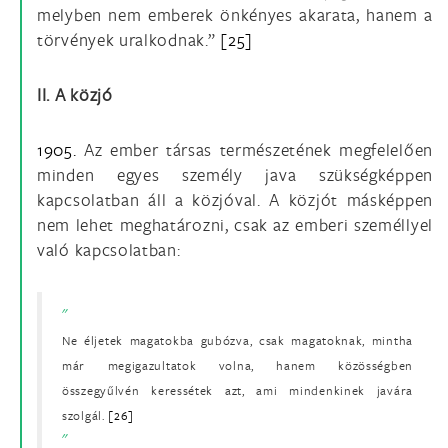
melyben nem emberek önkényes akarata, hanem a
törvények uralkodnak.”
[25]
II. A közjó
1905.
Az ember társas természetének megfelelően
minden egyes személy java szükségképpen
kapcsolatban áll a közjóval. A közjót másképpen
nem lehet meghatározni, csak az emberi személlyel
való kapcsolatban:
Ne éljetek magatokba gubózva, csak magatoknak, mintha
már megigazultatok volna, hanem közösségben
összegyűlvén keressétek azt, ami mindenkinek javára
szolgál.
[26]