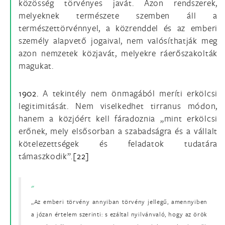
közösség törvényes javát. Azon rendszerek,
melyeknek természete szemben áll a
természettörvénnyel, a közrenddel és az emberi
személy alapvető jogaival, nem valósíthatják meg
azon nemzetek közjavát, melyekre ráerőszakolták
magukat.
1902.
A tekintély nem önmagából meríti erkölcsi
legitimitását. Nem viselkedhet tirranus módon,
hanem a közjóért kell fáradoznia „mint erkölcsi
erőnek, mely elsősorban a szabadságra és a vállalt
kötelezettségek és feladatok tudatára
támaszkodik”.
[22]
„Az emberi törvény annyiban törvény jellegű, amennyiben
a józan értelem szerinti: s ezáltal nyilvánvaló, hogy az örök