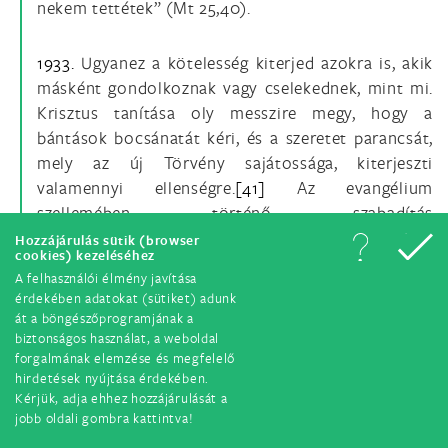
nekem tettétek” (Mt 25,40).
1933.
Ugyanez a kötelesség kiterjed azokra is, akik
másként gondolkoznak vagy cselekednek, mint mi.
Krisztus tanítása oly messzire megy, hogy a
bántások bocsánatát kéri, és a szeretet parancsát,
mely az új Törvény sajátossága, kiterjeszti
valamennyi ellenségre.
[41]
Az evangélium
szellemében történő szabadítás
összeegyeztethetetlen az ellenségnek mint
Hozzájárulás sütik (browser
cookies) kezeléséhez
személynek gyűlöletével, de nem a rossz
A felhasználói élmény javítása
gyűlöletével, amit az mint ellenség művel.
érdekében adatokat (sütiket) adunk
át a böngészőprogramjának a
biztonságos használat, a weboldal
II. Az emberek közötti egyenlőség és különbözőség
forgalmának elemzése és megfelelő
hirdetések nyújtása érdekében.
1934.
Az egy Isten képmására teremtett összes
Kérjük, adja ehhez hozzájárulását a
jobb oldali gombra kattintva!
ember ugyanazzal az értelmes lélekkel, ugyanazzal a
természettel és ugyanazzal az eredettel bír. Krisztus