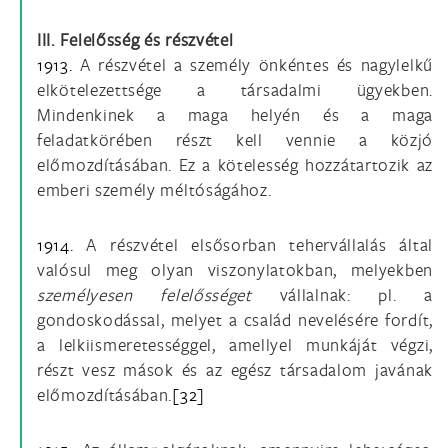
III. Felelősség és részvétel
1913.
A részvétel a személy önkéntes és nagylelkű
elkötelezettsége a társadalmi ügyekben.
Mindenkinek a maga helyén és a maga
feladatkörében részt kell vennie a közjó
előmozdításában. Ez a kötelesség hozzátartozik az
emberi személy méltóságához.
1914.
A részvétel elsősorban tehervállalás által
valósul meg olyan viszonylatokban, melyekben
személyesen felelősséget
vállalnak: pl. a
gondoskodással, melyet a család nevelésére fordít,
a lelkiismeretességgel, amellyel munkáját végzi,
részt vesz mások és az egész társadalom javának
előmozdításában.
[32]