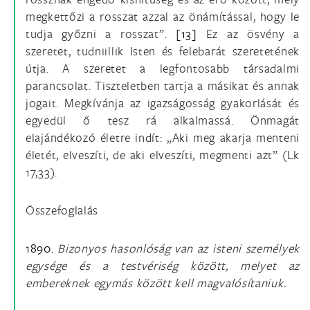
megkettőzi a rosszat azzal az önámítással, hogy le
tudja győzni a rosszat”.
[13]
Ez az ösvény a
szeretet, tudniillik Isten és felebarát szeretetének
útja. A szeretet a legfontosabb társadalmi
parancsolat. Tiszteletben tartja a másikat és annak
jogait. Megkívánja az igazságosság gyakorlását és
egyedül ő tesz rá alkalmassá. Önmagát
elajándékozó életre indít: „Aki meg akarja menteni
életét, elveszíti, de aki elveszíti, megmenti azt” (Lk
17,33).
Összefoglalás
1890.
Bizonyos hasonlóság van az isteni személyek
egysége és a testvériség között, melyet az
embereknek egymás között kell magvalósítaniuk.