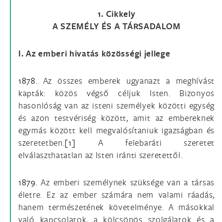
1. Cikkely
A SZEMÉLY ÉS A TÁRSADALOM
I. Az emberi hivatás közösségi jellege
1878.
Az összes emberek ugyanazt a meghívást
kapták: közös végső céljuk Isten. Bizonyos
hasonlóság van az isteni személyek közötti egység
és azon testvériség között, amit az embereknek
egymás között kell megvalósítaniuk igazságban és
szeretetben.
[1]
A felebaráti szeretet
elválaszthatatlan az Isten iránti szeretettől.
1879.
Az emberi személynek szüksége van a társas
életre. Ez az ember számára nem valami ráadás,
hanem természetének követelménye. A másokkal
való kapcsolatok, a kölcsönös szolgálatok és a