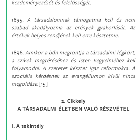
kezdeményezését és felelősségét.
1895.
A társadalomnak támogatnia kell és nem
szabad akadályoznia az erények gyakorlását. Az
értékek helyes rendjének kell erre késztetnie.
1896.
Amikor a bűn megrontja a társadalmi légkört,
a szívek megtéréséhez és Isten kegyelméhez kell
folyamodni. A szeretet késztet igaz reformokra. A
szociális kérdésnek az evangéliumon kívül nincs
megoldása.
[15]
2. Cikkely
A TÁRSADALMI ÉLETBEN VALÓ RÉSZVÉTEL
I. A tekintély