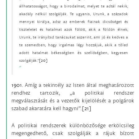
állhatatosságot, hogy a birodalmat, melyet te adtál nekik,
akadály nélkül szolgálják. Te ugyanis, Urunk, a századok
mennyei királya, adsz az emberek fiainak dicsőséget és
tiszteletet és hatalmat azok fölött, akik a földön élnek;
Urunk, te irányítsd tanácsukat aszerint, ami jó és kedves a
te szemedben; hogy irgalmas légy hozzájuk, akik a tőled
adott hatalmat békességben és szelídségben, kegyesen
szolgálják.”
[20]
1901.
Amíg a tekintély az Isten által meghatározott
rendhez tartozik, „a politikai rendszer
megválasztását és a vezetők kijelölését a polgárok
szabad akaratára kell hagyni”.
[21]
A politikai rendszerek különbözősége erkölcsileg
megengedhető, csak szolgálják a rájuk bízott