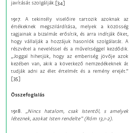
javítását szolgálják.
[34]
1917.
A tekintély viselőire tartozik azoknak az
értékeknek megszilárdítása, melyek a közösség
tagjainak a bizalmát erősítik, és arra indítják őket,
hogy vállalják a hozzájuk hasonlók szolgálatát. A
részvétel a neveléssel és a műveltséggel kezdődik.
„Joggal hihetjük, hogy az emberiség jövője azok
kezében van, akik a következő nemzedékeknek át
tudják adni az élet értelmét és a remény erejét.”
[35]
Összefoglalás
1918.
„Nincs hatalom, csak Istentől, s amelyek
léteznek, azokat Isten rendelte” (Róm 13,1-2).