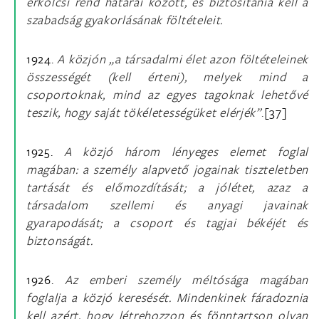
erkölcsi rend határai között, és biztosítania kell a
szabadság gyakorlásának föltételeit.
1924.
A közjón „a társadalmi élet azon föltételeinek
összességét (kell érteni), melyek mind a
csoportoknak, mind az egyes tagoknak lehetővé
teszik, hogy saját tökéletességüket elérjék”
.
[37]
1925.
A közjó három lényeges elemet foglal
magában: a személy alapvető jogainak tiszteletben
tartását és előmozdítását; a jólétet, azaz a
társadalom szellemi és anyagi javainak
gyarapodását; a csoport és tagjai békéjét és
biztonságát.
1926.
Az emberi személy méltósága magában
foglalja a közjó keresését. Mindenkinek fáradoznia
kell azért, hogy létrehozzon és fönntartson olyan