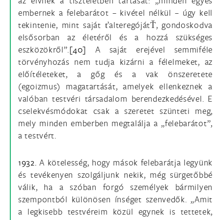
az elvnek a tiszteletben tartását: „minden egyes
embernek a felebarátot – kivétel nélkül – úgy kell
tekintenie, mint saját ťalteregójátŤ, gondoskodva
elsősorban az életéről és a hozzá szükséges
eszközökről”.
[40]
A saját erejével semmiféle
törvényhozás nem tudja kizárni a félelmeket, az
előítéleteket, a gőg és a vak önszeretete
(egoizmus) magatartását, amelyek ellenkeznek a
valóban testvéri társadalom berendezkedésével. E
cselekvésmódokat csak a szeretet szünteti meg,
mely minden emberben megtalálja a „felebarátot”,
a testvért.
1932.
A kötelesség, hogy mások felebarátja legyünk
és tevékenyen szolgáljunk nekik, még sürgetőbbé
válik, ha a szóban forgó személyek bármilyen
szempontból különösen ínséget szenvedők. „Amit
a legkisebb testvéreim közül egynek is tettetek,