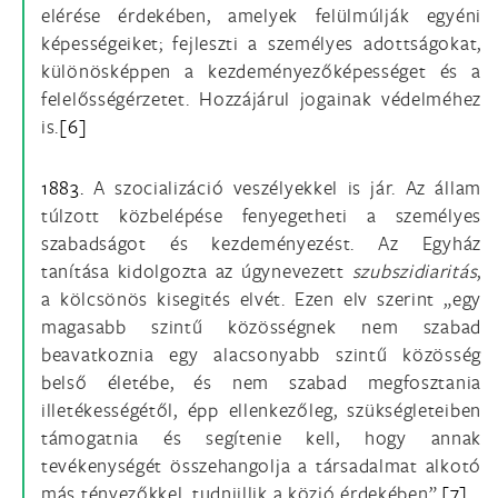
elérése érdekében, amelyek felülmúlják egyéni
képességeiket; fejleszti a személyes adottságokat,
különösképpen a kezdeményezőképességet és a
felelősségérzetet. Hozzájárul jogainak védelméhez
is.
[6]
1883.
A szocializáció veszélyekkel is jár. Az állam
túlzott közbelépése fenyegetheti a személyes
szabadságot és kezdeményezést. Az Egyház
tanítása kidolgozta az úgynevezett
szubszidiaritás
,
a kölcsönös kisegités elvét. Ezen elv szerint „egy
magasabb szintű közösségnek nem szabad
beavatkoznia egy alacsonyabb szintű közösség
belső életébe, és nem szabad megfosztania
illetékességétől, épp ellenkezőleg, szükségleteiben
támogatnia és segítenie kell, hogy annak
tevékenységét összehangolja a társadalmat alkotó
más tényezőkkel, tudniillik a közjó érdekében”.
[7]