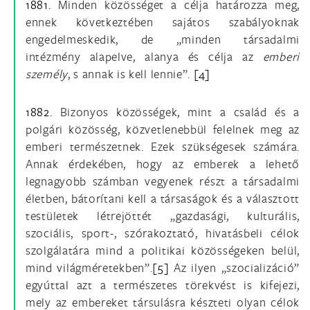
1881.
Minden közösséget a célja határozza meg,
ennek következtében sajátos szabályoknak
engedelmeskedik, de „minden társadalmi
intézmény alapelve, alanya és célja az
emberi
személy
, s annak is kell lennie”.
[4]
1882.
Bizonyos közösségek, mint a család és a
polgári közösség, közvetlenebbül felelnek meg az
emberi természetnek. Ezek szükségesek számára.
Annak érdekében, hogy az emberek a lehető
legnagyobb számban vegyenek részt a társadalmi
életben, bátorítani kell a társaságok és a választott
testületek létrejöttét „gazdasági, kulturális,
szociális, sport-, szórakoztató, hivatásbeli célok
szolgálatára mind a politikai közösségeken belül,
mind világméretekben”.
[5]
Az ilyen „szocializáció”
egyúttal azt a természetes törekvést is kifejezi,
mely az embereket társulásra készteti olyan célok