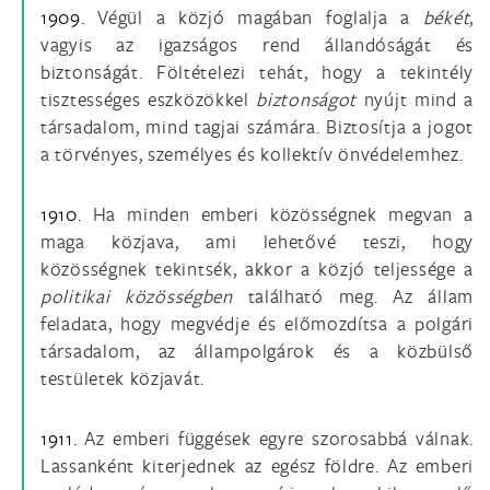
1909.
Végül a közjó magában foglalja a
békét
,
vagyis az igazságos rend állandóságát és
biztonságát. Föltételezi tehát, hogy a tekintély
tisztességes eszközökkel
biztonságot
nyújt mind a
társadalom, mind tagjai számára. Biztosítja a jogot
a törvényes, személyes és kollektív önvédelemhez.
1910.
Ha minden emberi közösségnek megvan a
maga közjava, ami lehetővé teszi, hogy
közösségnek tekintsék, akkor a közjó teljessége a
politikai közösségben
található meg. Az állam
feladata, hogy megvédje és előmozdítsa a polgári
társadalom, az állampolgárok és a közbülső
testületek közjavát.
1911.
Az emberi függések egyre szorosabbá válnak.
Lassanként kiterjednek az egész földre. Az emberi