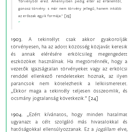
Törvényből ered. Amennyiben pedig eltér az értelemtől,
gonosz törvény: s már nem törvény jellegű, hanem inkább
az erőszak egyik formája.”
[23]
1903.
A tekintélyt csak akkor gyakorolják
törvényesen, ha az adott közösség közjavát keresik
és annak elérésére erkölcsileg megengedett
eszközöket használnak. Ha megtörténnék, hogy a
vezetők igazságtalan törvényeket vagy az erkölcsi
renddel ellenkező rendeleteket hoznak, az ilyen
parancsok nem kötelezhetik a lelkiismeretet.
„Ekkor maga a tekintély teljesen összeomlik, és
ocsmány jogtalanság következik.”
[24]
1904.
„Ezért kívánatos, hogy minden hatalmat
ugyanazt a célt szolgáló más hivatalokkal és
hatóságokkal ellensúlyozzanak. Ez a
jogállam
elve,