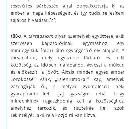
testvéries párbeszéd által bontakoztatja ki az
ember a maga képességeit, és így tudja teljesíteni
sajátos hivatását.
[2]
1880.
A
társadalom
olyan személyek együttese, akik
szervesen kapcsolódnak egymáshoz egy
mindegyikük fölött álló egységesítő elv alapján. A
társadalom, mely egyszerre látható és lelki
közösség, az időben maradandó: átveszi a múltat,
és előkészíti a jövőt. Általa minden egyes ember
„örökössé” válik, „talentumokat” kap, amelyek
gazdagítják őt, s melyek gyümölcseit neki
gyarapítania kell .
[3]
Igazságos tehát, hogy
mindenkinek ragaszkodnia kell a közösséghez,
amelyhez tartozik, és tisztelnie kell azok
tekintélyét, akikre a közjó rá van bízva.