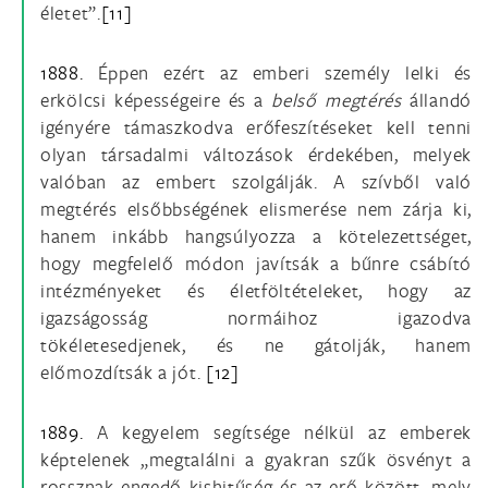
életet”.
[11]
1888.
Éppen ezért az emberi személy lelki és
erkölcsi képességeire és a
belső megtérés
állandó
igényére támaszkodva erőfeszítéseket kell tenni
olyan társadalmi változások érdekében, melyek
valóban az embert szolgálják. A szívből való
megtérés elsőbbségének elismerése nem zárja ki,
hanem inkább hangsúlyozza a kötelezettséget,
hogy megfelelő módon javítsák a bűnre csábító
intézményeket és életföltételeket, hogy az
igazságosság normáihoz igazodva
tökéletesedjenek, és ne gátolják, hanem
előmozdítsák a jót.
[12]
1889.
A kegyelem segítsége nélkül az emberek
képtelenek „megtalálni a gyakran szűk ösvényt a
rossznak engedő kishitűség és az erő között, mely