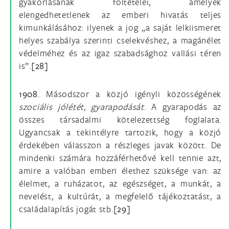
gyakorlásának föltételei, amelyek
elengedhetetlenek az emberi hivatás teljes
kimunkálásához: ilyenek a jog „a saját lelkiismeret
helyes szabálya szerinti cselekvéshez, a magánélet
védelméhez és az igaz szabadsághoz vallási téren
is”.
[28]
1908.
Másodszor a közjó igényli közösségének
szociális jólétét, gyarapodását
. A gyarapodás az
összes társadalmi kötelezettség foglalata.
Ugyancsak a tekintélyre tartozik, hogy a közjó
érdekében válasszon a részleges javak között. De
mindenki számára hozzáférhetővé kell tennie azt,
amire a valóban emberi élethez szüksége van: az
élelmet, a ruházatot, az egészséget, a munkát, a
nevelést, a kultúrát, a megfelelő tájékoztatást, a
családalapítás jogát stb.
[29]