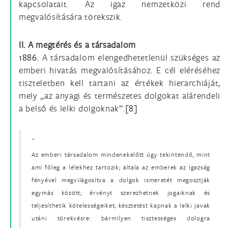
kapcsolatait. Az igaz nemzetközi rend
megvalósítására törekszik.
II. A megtérés és a társadalom
1886.
A társadalom elengedhetetlenül szükséges az
emberi hivatás megvalósításához. E cél eléréséhez
tiszteletben kell tartani az értékek hierarchiáját,
mely „az anyagi és természetes dolgokat alárendeli
a belső és lelki dolgoknak”.
[8]
Az emberi társadalom mindenekelőtt úgy tekintendő, mint
ami főleg a lélekhez tartozik; általa az emberek az igazság
fényével megvilágosítva a dolgok ismeretét megosztják
egymás között; érvényt szerezhetnek jogaiknak és
teljesíthetik kötelességeiket; késztetést kapnak a lelki javak
utáni törekvésre: bármilyen tisztességes dologra