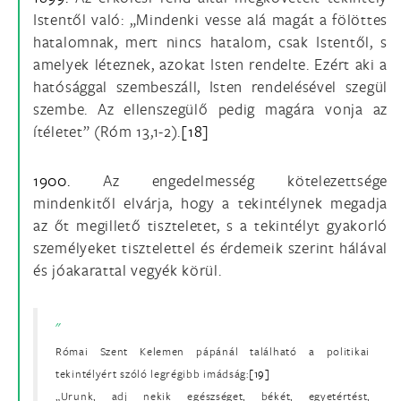
Istentől való: „Mindenki vesse alá magát a fölöttes
hatalomnak, mert nincs hatalom, csak Istentől, s
amelyek léteznek, azokat Isten rendelte. Ezért aki a
hatósággal szembeszáll, Isten rendelésével szegül
szembe. Az ellenszegülő pedig magára vonja az
ítéletet” (Róm 13,1-2).
[18]
1900.
Az engedelmesség kötelezettsége
mindenkitől elvárja, hogy a tekintélynek megadja
az őt megillető tiszteletet, s a tekintélyt gyakorló
személyeket tisztelettel és érdemeik szerint hálával
és jóakarattal vegyék körül.
Római Szent Kelemen pápánál található a politikai
tekintélyért szóló legrégibb imádság:
[19]
„Urunk, adj nekik egészséget, békét, egyetértést,