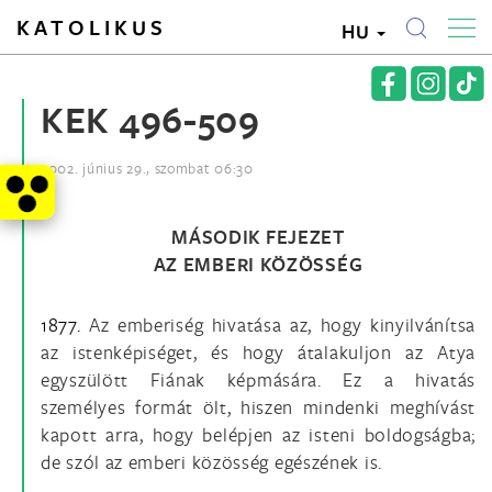
KATOLIKUS
HU
KEK 496-509
2002. június 29., szombat 06:30
MÁSODIK FEJEZET
AZ EMBERI KÖZÖSSÉG
1877.
Az emberiség hivatása az, hogy kinyilvánítsa
az istenképiséget, és hogy átalakuljon az Atya
egyszülött Fiának képmására. Ez a hivatás
személyes formát ölt, hiszen mindenki meghívást
kapott arra, hogy belépjen az isteni boldogságba;
de szól az emberi közösség egészének is.