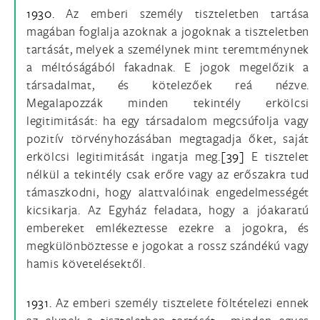
1930.
Az emberi személy tiszteletben tartása
magában foglalja azoknak a jogoknak a tiszteletben
tartását, melyek a személynek mint teremtménynek
a méltóságából fakadnak. E jogok megelőzik a
társadalmat, és kötelezőek reá nézve.
Megalapozzák minden tekintély erkölcsi
legitimitását: ha egy társadalom megcsúfolja vagy
pozitív törvényhozásában megtagadja őket, saját
erkölcsi legitimitását ingatja meg.
[39]
E tisztelet
nélkül a tekintély csak erőre vagy az erőszakra tud
támaszkodni, hogy alattvalóinak engedelmességét
kicsikarja. Az Egyház feladata, hogy a jóakaratú
embereket emlékeztesse ezekre a jogokra, és
megkülönböztesse e jogokat a rossz szándékú vagy
hamis követelésektől.
1931.
Az emberi személy tisztelete föltételezi ennek