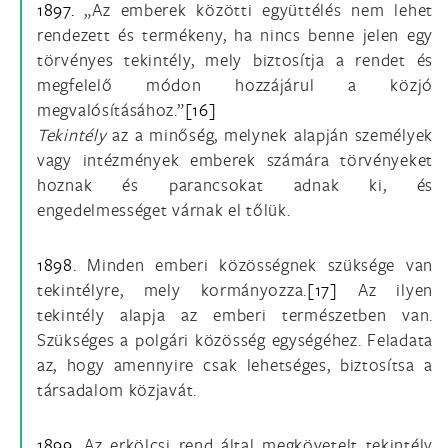
1897.
„Az emberek közötti együttélés nem lehet
rendezett és termékeny, ha nincs benne jelen egy
törvényes tekintély, mely biztosítja a rendet és
megfelelő módon hozzájárul a közjó
megvalósításához.”
[16]
Tekintély
az a minőség, melynek alapján személyek
vagy intézmények emberek számára törvényeket
hoznak és parancsokat adnak ki, és
engedelmességet várnak el tőlük.
1898.
Minden emberi közösségnek szüksége van
tekintélyre, mely kormányozza.
[17]
Az ilyen
tekintély alapja az emberi természetben van.
Szükséges a polgári közösség egységéhez. Feladata
az, hogy amennyire csak lehetséges, biztosítsa a
társadalom közjavát.
1899.
Az erkölcsi rend által megkövetelt tekintély