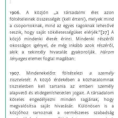
1906.
A közjón „a társadalmi élet azon
föltételeinek összességét (kell érteni), melyek mind
a csoportoknak, mind az egyes tagoknak lehetővé
teszik, hogy saját tökéletességüket elérjék.”
[27]
A
közjó mindenki életét érinti. Mindenki részéről
okosságot igényel, de még inkább azok részéről,
akik a tekintély hivatalát gyakorolják.
Három
lényeges
elemet foglal magában:
1907.
Mindenekelőtt föltételezi
a személy
tiszteletét
. A közjó érdekében a közhatalomnak
tiszteletben kell tartania az emberi személy
alapvető és elidegeníthetetlen jogait. A társadalom
köteles engedélyezni minden tagjának, hogy
megvalósítsa saját hivatását. Különösen is a
közjóhoz tartoznak a természetes szabadság