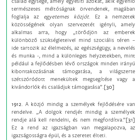
család egysége, amely egyesíti azokat, akik egyenlő
természetes méltóságnak örvendenek, magában
foglalja az
egyetemes közjót
. Ez a nemzetek
közösségének olyan szervezetét igényli, amely
alkalmas arra, hogy „törődjön az emberek
különböző szükségleteivel mind szociális téren –
ide tartozik az élelmezés, az egészségügy, a nevelés
és munka -, mind a különleges helyzetekben, mint
például a fejlődésben lévő országok minden irányú
kibontakozásának támogatása, a világszerte
szétszóródott menekültek megsegítése vagy a
kivándorlók és családjuk támogatása”.
[30]
1912.
A közjó mindig a személyek fejlődésére van
rendelve. „A dolgok rendjét mindig a személyek
rendje alá kell rendelni, és nem megfordítva.”
[31]
Ez a rend az igazságban van megalapozva, az
igazságosságra épül, és a szeretet élteti.