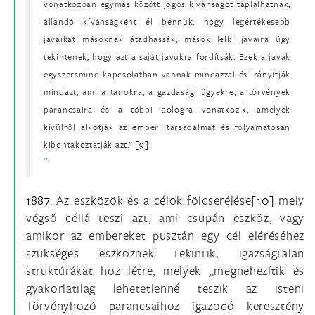
vonatkozóan egymás között jogos kívánságot táplálhatnak;
állandó kívánságként él bennük, hogy legértékesebb
javaikat másoknak átadhassák; mások lelki javaira úgy
tekintenek, hogy azt a saját javukra fordítsák. Ezek a javak
egyszersmind kapcsolatban vannak mindazzal és irányítják
mindazt, ami a tanokra, a gazdasági ügyekre, a törvények
parancsaira és a többi dologra vonatkozik, amelyek
kívülről alkotják az emberi társadalmat és folyamatosan
kibontakoztatják azt.”
[9]
1887.
Az eszközök és a célok fölcserélése
[10]
mely
végső céllá teszi azt, ami csupán eszköz, vagy
amikor az embereket pusztán egy cél eléréséhez
szükséges eszköznek tekintik, igazságtalan
struktúrákat hoz létre, melyek „megnehezítik és
gyakorlatilag lehetetlenné teszik az isteni
Törvényhozó parancsaihoz igazodó keresztény