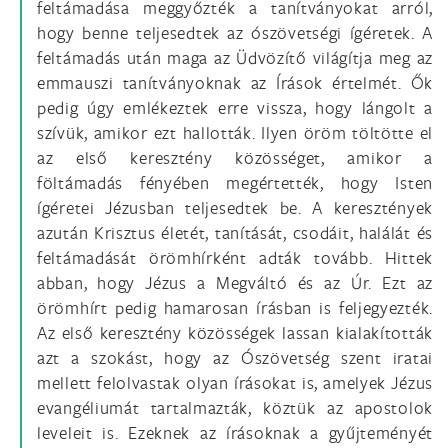
feltámadása meggyőzték a tanítványokat arról,
hogy benne teljesedtek az ószövetségi ígéretek. A
feltámadás után maga az Üdvözítő világítja meg az
emmauszi tanítványoknak az Írások értelmét. Ők
pedig úgy emlékeztek erre vissza, hogy lángolt a
szívük, amikor ezt hallották. Ilyen öröm töltötte el
az első keresztény közösséget, amikor a
föltámadás fényében megértették, hogy Isten
ígéretei Jézusban teljesedtek be. A keresztények
azután Krisztus életét, tanítását, csodáit, halálát és
feltámadását örömhírként adták tovább. Hittek
abban, hogy Jézus a Megváltó és az Úr. Ezt az
örömhírt pedig hamarosan írásban is feljegyezték.
Az első keresztény közösségek lassan kialakították
azt a szokást, hogy az Ószövetség szent iratai
mellett felolvastak olyan írásokat is, amelyek Jézus
evangéliumát tartalmazták, köztük az apostolok
leveleit is. Ezeknek az írásoknak a gyűjteményét