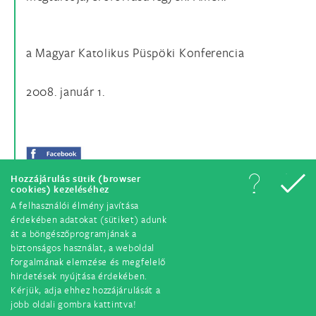
a Magyar Katolikus Püspöki Konferencia
2008. január 1.
Hozzájárulás sütik (browser
cookies) kezeléséhez
A felhasználói élmény javítása
érdekében adatokat (sütiket) adunk
át a böngészőprogramjának a
biztonságos használat, a weboldal
forgalmának elemzése és megfelelő
hirdetések nyújtása érdekében.
© Minden jog fenntartva. 2018.
Kérjük, adja ehhez hozzájárulását a
jobb oldali gombra kattintva!