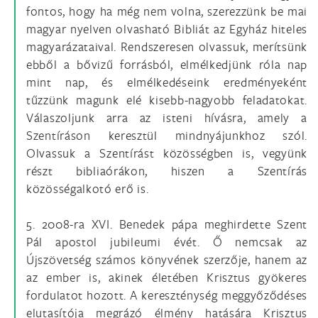
fontos, hogy ha még nem volna, szerezzünk be mai
magyar nyelven olvasható Bibliát az Egyház hiteles
magyarázataival. Rendszeresen olvassuk, merítsünk
ebből a bővizű forrásból, elmélkedjünk róla nap
mint nap, és elmélkedéseink eredményeként
tűzzünk magunk elé kisebb-nagyobb feladatokat.
Válaszoljunk arra az isteni hívásra, amely a
Szentíráson keresztül mindnyájunkhoz szól.
Olvassuk a Szentírást közösségben is, vegyünk
részt bibliaórákon, hiszen a Szentírás
közösségalkotó erő is.
5. 2008-ra XVI. Benedek pápa meghirdette Szent
Pál apostol jubileumi évét. Ő nemcsak az
Újszövetség számos könyvének szerzője, hanem az
az ember is, akinek életében Krisztus gyökeres
fordulatot hozott. A kereszténység meggyőződéses
elutasítója megrázó élmény hatására Krisztus