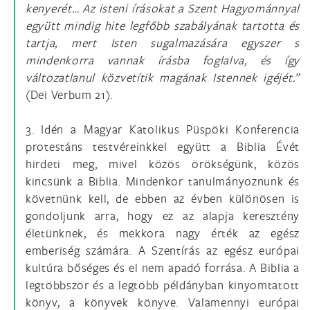
kenyerét… Az isteni írásokat a Szent Hagyománnyal
együtt mindig hite legfőbb szabályának tartotta és
tartja, mert Isten sugalmazására egyszer s
mindenkorra vannak írásba foglalva, és így
változatlanul közvetítik magának Istennek igéjét.”
(Dei Verbum 21).
3. Idén a Magyar Katolikus Püspöki Konferencia
protestáns testvéreinkkel együtt a Biblia Évét
hirdeti meg, mivel közös örökségünk, közös
kincsünk a Biblia. Mindenkor tanulmányoznunk és
követnünk kell, de ebben az évben különösen is
gondoljunk arra, hogy ez az alapja keresztény
életünknek, és mekkora nagy érték az egész
emberiség számára. A Szentírás az egész európai
kultúra bőséges és el nem apadó forrása. A Biblia a
legtöbbször és a legtöbb példányban kinyomtatott
könyv, a könyvek könyve. Valamennyi európai