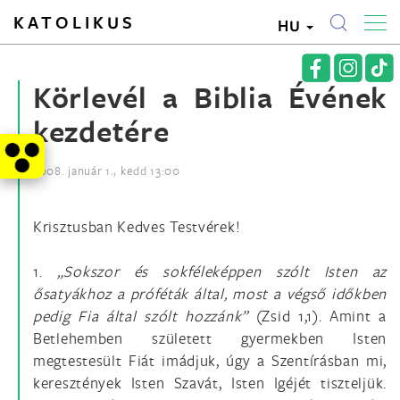
KATOLIKUS
HU
Körlevél a Biblia Évének
kezdetére
2008. január 1., kedd 13:00
Krisztusban Kedves Testvérek!
1.
„Sokszor és sokféleképpen szólt Isten az
ősatyákhoz a próféták által, most a végső időkben
pedig Fia által szólt hozzánk”
(Zsid 1,1). Amint a
Betlehemben született gyermekben Isten
megtestesült Fiát imádjuk, úgy a Szentírásban mi,
keresztények Isten Szavát, Isten Igéjét tiszteljük.