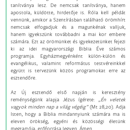
tanítványa lesz. De nemcsak tanítványa, hanem
apostola, küldötte, hirdetője is. Róla kell példát
vennünk, amikor a Szentírásban található örömhírt
nemcsak elfogadjuk és a magunkénak valljuk,
hanem igyekszünk továbbadni a mai kor embere
számára. Ezt az örömünket és igyekezetünket fejezi
ki az idei magyarországi Biblia Éve számos
programja. Egyházmegyénként külön-külön és
evangélikus, valamint református testvéreinkkel
együtt is tervezünk közös programokat erre az
esztendőre.
Az Új esztendő első napján is keresztény
reménységünk alapja Jézus ígérete:
„Én veletek
vagyok minden nap a világ végéig”
(Mt 28,20). Adja
Isten, hogy a Biblia mindannyiunk számára ma is
eleven örökség, egyéni és közösségi életünk
megtartója, erőforrása legyen. Ámen.