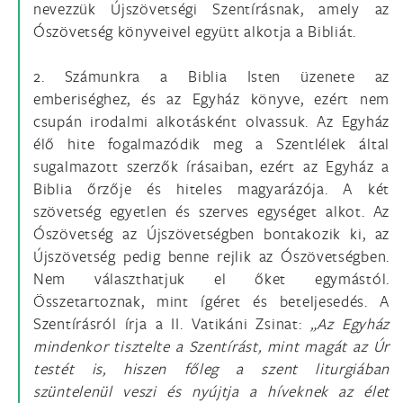
nevezzük Újszövetségi Szentírásnak, amely az
Ószövetség könyveivel együtt alkotja a Bibliát.
2. Számunkra a Biblia Isten üzenete az
emberiséghez, és az Egyház könyve, ezért nem
csupán irodalmi alkotásként olvassuk. Az Egyház
élő hite fogalmazódik meg a Szentlélek által
sugalmazott szerzők írásaiban, ezért az Egyház a
Biblia őrzője és hiteles magyarázója. A két
szövetség egyetlen és szerves egységet alkot. Az
Ószövetség az Újszövetségben bontakozik ki, az
Újszövetség pedig benne rejlik az Ószövetségben.
Nem választhatjuk el őket egymástól.
Összetartoznak, mint ígéret és beteljesedés. A
Szentírásról írja a II. Vatikáni Zsinat:
„Az Egyház
mindenkor tisztelte a Szentírást, mint magát az Úr
testét is, hiszen főleg a szent liturgiában
szüntelenül veszi és nyújtja a híveknek az élet