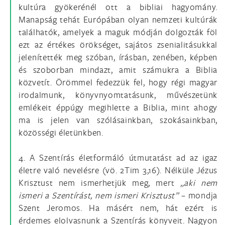
kultúra gyökerénél ott a bibliai hagyomány.
Manapság tehát Európában olyan nemzeti kultúrák
találhatók, amelyek a maguk módján dolgozták föl
ezt az értékes örökséget, sajátos zsenialitásukkal
jelenítették meg szóban, írásban, zenében, képben
és szoborban mindazt, amit számukra a Biblia
közvetít. Örömmel fedezzük fel, hogy régi magyar
irodalmunk, könyvnyomtatásunk, művészetünk
emlékeit éppúgy megihlette a Biblia, mint ahogy
ma is jelen van szólásainkban, szokásainkban,
közösségi életünkben.
4. A Szentírás életformáló útmutatást ad az igaz
életre való nevelésre (vö. 2Tim 3,16). Nélküle Jézus
Krisztust nem ismerhetjük meg, mert
„aki nem
ismeri a Szentírást, nem ismeri Krisztust”
– mondja
Szent Jeromos. Ha másért nem, hát ezért is
érdemes elolvasnunk a Szentírás könyveit. Nagyon