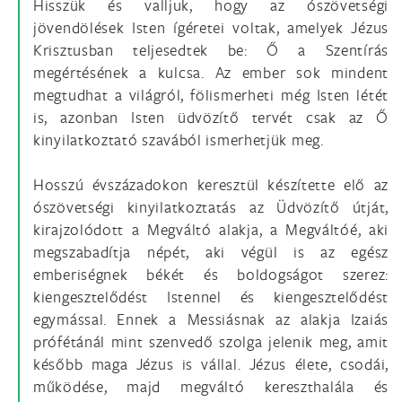
Hisszük és valljuk, hogy az ószövetségi
jövendölések Isten ígéretei voltak, amelyek Jézus
Krisztusban teljesedtek be: Ő a Szentírás
megértésének a kulcsa. Az ember sok mindent
megtudhat a világról, fölismerheti még Isten létét
is, azonban Isten üdvözítő tervét csak az Ő
kinyilatkoztató szavából ismerhetjük meg.
Hosszú évszázadokon keresztül készítette elő az
ószövetségi kinyilatkoztatás az Üdvözítő útját,
kirajzolódott a Megváltó alakja, a Megváltóé, aki
megszabadítja népét, aki végül is az egész
emberiségnek békét és boldogságot szerez:
kiengesztelődést Istennel és kiengesztelődést
egymással. Ennek a Messiásnak az alakja Izaiás
prófétánál mint szenvedő szolga jelenik meg, amit
később maga Jézus is vállal. Jézus élete, csodái,
működése, majd megváltó kereszthalála és