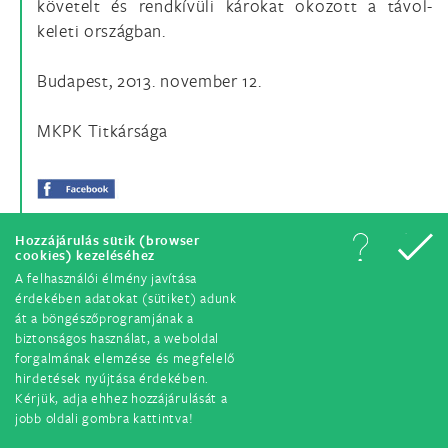
követelt és rendkívüli károkat okozott a távol-
keleti országban.
Budapest, 2013. november 12.
MKPK Titkársága
Hozzájárulás sütik (browser
cookies) kezeléséhez
A felhasználói élmény javítása
érdekében adatokat (sütiket) adunk
át a böngészőprogramjának a
biztonságos használat, a weboldal
forgalmának elemzése és megfelelő
© Minden jog fenntartva. 2018.
hirdetések nyújtása érdekében.
Kérjük, adja ehhez hozzájárulását a
jobb oldali gombra kattintva!