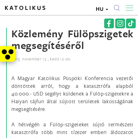
KATOLIKUS
HU
Közlemény Fülöpszigetek
megsegítéséről
2013. november 12., kedd 12:00
A Magyar Katolikus Püspöki Konferencia vezetői
döntöttek arról, hogy a katasztrófa alapból
40.000.- USD segélyt küldenek a Fülöp-szigetekre a
Haiyan tájfun által sújtott területek lakosságának
megsegítésére.
A hétvégén a Fülöp-szigeteket sújtó természeti
katasztrófa több mint tízezer emberi áldozatot