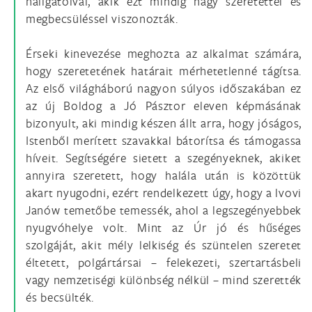
hallgatóival, akik ezt mindig nagy szeretettel és
megbecsüléssel viszonozták.
Érseki kinevezése meghozta az alkalmat számára,
hogy szeretetének határait mérhetetlenné tágítsa.
Az első világháború nagyon súlyos időszakában ez
az új Boldog a Jó Pásztor eleven képmásának
bizonyult, aki mindig készen állt arra, hogy jóságos,
Istenből merített szavakkal bátorítsa és támogassa
híveit. Segítségére sietett a szegényeknek, akiket
annyira szeretett, hogy halála után is közöttük
akart nyugodni, ezért rendelkezett úgy, hogy a lvovi
Janów temetőbe temessék, ahol a legszegényebbek
nyugvóhelye volt. Mint az Úr jó és hűséges
szolgáját, akit mély lelkiség és szüntelen szeretet
éltetett, polgártársai – felekezeti, szertartásbeli
vagy nemzetiségi különbség nélkül – mind szerették
és becsülték.