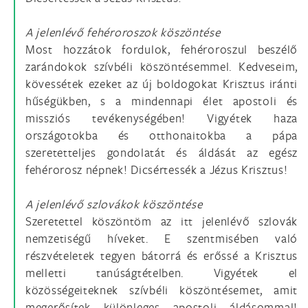
A jelenlévő fehéroroszok köszöntése
Most hozzátok fordulok, fehéroroszul beszélő
zarándokok szívbéli köszöntésemmel. Kedveseim,
kövessétek ezeket az új boldogokat Krisztus iránti
hűségükben, s a mindennapi élet apostoli és
missziós tevékenységében! Vigyétek haza
országotokba és otthonaitokba a pápa
szeretetteljes gondolatát és áldását az egész
fehérorosz népnek! Dicsértessék a Jézus Krisztus!
A jelenlévő szlovákok köszöntése
Szeretettel köszöntöm az itt jelenlévő szlovák
nemzetiségű híveket. E szentmisében való
részvételetek tegyen bátorrá és erőssé a Krisztus
melletti tanúságtételben. Vigyétek el
közösségeiteknek szívbéli köszöntésemet, amit
megerősítek különleges apostoli áldásommal!