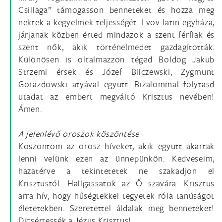
Csillaga” támogasson benneteket és hozza meg
nektek a kegyelmek teljességét. Lvov latin egyháza,
járjanak közben érted mindazok a szent férfiak és
szent nők, akik történelmedet gazdagították.
Különösen is oltalmazzon téged Boldog Jakub
Strzemi érsek és Józef Bilczewski, Zygmunt
Gorazdowski atyával együtt. Bizalommal folytasd
utadat az embert megváltó Krisztus nevében!
Ámen.
A jelenlévő oroszok köszöntése
Köszöntöm az orosz híveket, akik együtt akartak
lenni velünk ezen az ünnepünkön. Kedveseim,
hazatérve a tekintetetek ne szakadjon el
Krisztustól. Hallgassatok az Ő szavára: Krisztus
arra hív, hogy hűségtekkel tegyetek róla tanúságot
életetekben. Szeretettel áldalak meg benneteket!
Dicsértessék a Jézus Krisztus!