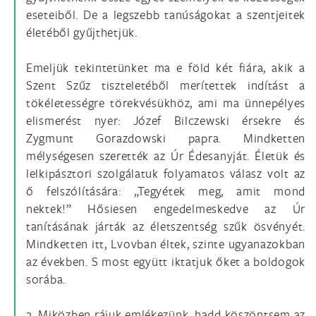
eseteiből. De a legszebb tanúságokat a szentjeitek
életéből gyűjthetjük.
Emeljük tekintetünket ma e föld két fiára, akik a
Szent Szűz tiszteletéből merítettek indítást a
tökéletességre törekvésükhöz, ami ma ünnepélyes
elismerést nyer: Józef Bilczewski érsekre és
Zygmunt Gorazdowski papra. Mindketten
mélységesen szerették az Úr Édesanyját. Életük és
lelkipásztori szolgálatuk folyamatos válasz volt az
ő felszólítására: „Tegyétek meg, amit mond
nektek!” Hősiesen engedelmeskedve az Úr
tanításának járták az életszentség szűk ösvényét.
Mindketten itt, Lvovban éltek, szinte ugyanazokban
az években. S most együtt iktatjuk őket a boldogok
sorába.
2. Miközben rájuk emlékezünk, hadd köszöntsem az