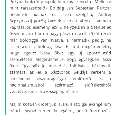
Puzyna krakkói püspök, bíboros szentelte. Mellette
mint társszentelők Boldog Jan Sebastian Pelczar
przemisli püspök és Isten szolgája, Andrej
Septyitszkij görög katolikus érsek álltak. Hát nem
káprázatos esemény ez? E helyzetben a Szentlélek
összehozott három nagy pásztort, akik közül kettő
már boldoggá van avatva, a harmadik pedig, ha
Isten akarja, boldog lesz. E föld megérdemelte,
hogy együtt lássa őket egy új apostolutód
szentelésén. Megérdemelte, hogy egységben lássa
őket. Egységük jel marad és fölhívás a bárányaik
számára, akiket a pásztorok példája serkent a
történelmi viszontagságok emlékétől és a
nacionalizmusból származó előítéletektől
veszélyeztetett közösség építésére.
Ma, miközben dicsérjük Istent e szolgái evangélium
iránti legyőzhetetlen hűségéért, belső ösztönzést