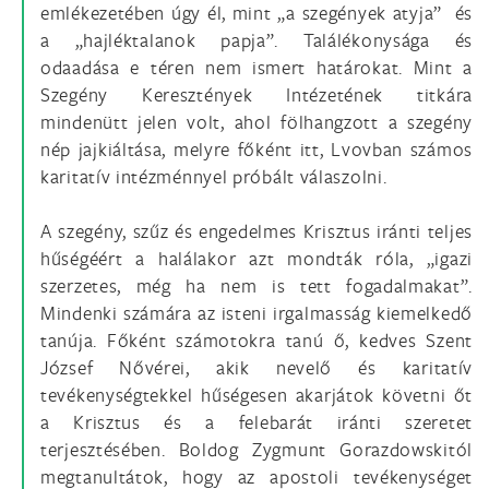
emlékezetében úgy él, mint „a szegények atyja” és
a „hajléktalanok papja”. Találékonysága és
odaadása e téren nem ismert határokat. Mint a
Szegény Keresztények Intézetének titkára
mindenütt jelen volt, ahol fölhangzott a szegény
nép jajkiáltása, melyre főként itt, Lvovban számos
karitatív intézménnyel próbált válaszolni.
A szegény, szűz és engedelmes Krisztus iránti teljes
hűségéért a halálakor azt mondták róla, „igazi
szerzetes, még ha nem is tett fogadalmakat”.
Mindenki számára az isteni irgalmasság kiemelkedő
tanúja. Főként számotokra tanú ő, kedves Szent
József Nővérei, akik nevelő és karitatív
tevékenységtekkel hűségesen akarjátok követni őt
a Krisztus és a felebarát iránti szeretet
terjesztésében. Boldog Zygmunt Gorazdowskitól
megtanultátok, hogy az apostoli tevékenységet