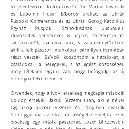
itt jelenlévőket. Külön köszöntöm Marian Jaworski
és Lubomir Husar bíboros urakat, az Ukrán
Püspöki Konferencia és az Ukrán Görög Katolikus
Egyház Püspöki Szinódusának püspökeit.
Üdvözöllek benneteket is papok, szerzetesek és
szerzetesnők, szeminaristák, s valamennyiőtöket,
akik a lelkipásztori munkában bármilyen formában
részt vesztek. Szívből köszöntöm a fiatalokat, a
családokat, a betegeket, s az egész közösséget,
mely lélekben együtt van, hogy befogadja az új
boldogok lelki üzenetét.
Örvendek, hogy a lvovi érsekség megkapja második
boldog érsekét. Jakub Strzemi után, aki e népet
1391-1409 között vezette és 1709-ben avatták
boldoggá, ma az oltár dicsőségébe emeljük ezen
érsekség egy másik pásztorát, Józef Bilczewskit.
Vajon nem e nép hite és Isten áldása – aki a