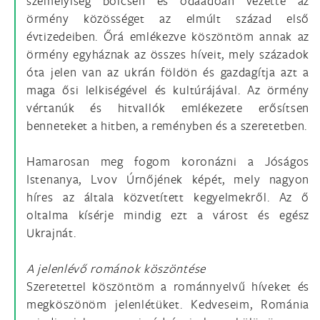
személyiség bölcsen és odaadóan vezette az
örmény közösséget az elmúlt század első
évtizedeiben. Őrá emlékezve köszöntöm annak az
örmény egyháznak az összes híveit, mely századok
óta jelen van az ukrán földön és gazdagítja azt a
maga ősi lelkiségével és kultúrájával. Az örmény
vértanúk és hitvallók emlékezete erősítsen
benneteket a hitben, a reményben és a szeretetben.
Hamarosan meg fogom koronázni a Jóságos
Istenanya, Lvov Úrnőjének képét, mely nagyon
híres az általa közvetített kegyelmekről. Az ő
oltalma kísérje mindig ezt a várost és egész
Ukrajnát.
A jelenlévő románok köszöntése
Szeretettel köszöntöm a románnyelvű híveket és
megköszönöm jelenlétüket. Kedveseim, Románia