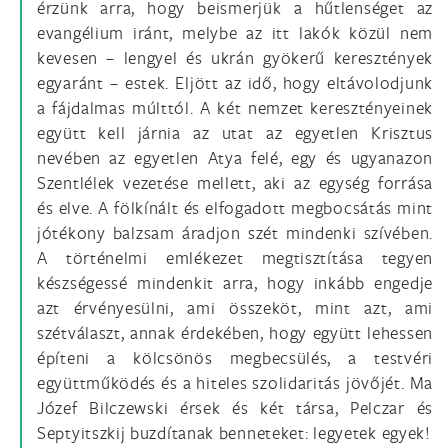
érzünk arra, hogy beismerjük a hűtlenséget az
evangélium iránt, melybe az itt lakók közül nem
kevesen – lengyel és ukrán gyökerű keresztények
egyaránt – estek. Eljött az idő, hogy eltávolodjunk
a fájdalmas múlttól. A két nemzet keresztényeinek
együtt kell járnia az utat az egyetlen Krisztus
nevében az egyetlen Atya felé, egy és ugyanazon
Szentlélek vezetése mellett, aki az egység forrása
és elve. A fölkínált és elfogadott megbocsátás mint
jótékony balzsam áradjon szét mindenki szívében.
A történelmi emlékezet megtisztítása tegyen
készségessé mindenkit arra, hogy inkább engedje
azt érvényesülni, ami összeköt, mint azt, ami
szétválaszt, annak érdekében, hogy együtt lehessen
építeni a kölcsönös megbecsülés, a testvéri
együttműködés és a hiteles szolidaritás jövőjét. Ma
Józef Bilczewski érsek és két társa, Pelczar és
Septyitszkij buzdítanak benneteket: legyetek egyek!