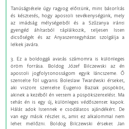
Tanúságtétele úgy ragyog előttünk, mint bátorítás
és késztetés, hogy apostoli tevékenységünk, mely
az imádság mélységeiből és a Szűzanya iránti
gyengéd áhítatból táplálkozik, teljesen Isten
dicsőségét és az Anyaszentegyházat szolgálja a
lelkek javára.
3. Ez a boldoggá avatás számomra is különleges
öröm forrása. Boldog Józef Bilczewski az én
apostoli jogfolytonosságom egyik láncszeme. Ő
szentelte föl ugyanis Boleslaw Twardwski érseket,
aki viszont szentelte Eugenio Baziak püspököt,
akinek a kezéből én vettem a püspökszentelést. Ma
tehát én is egy új, különleges védőszentet kapok.
Hálát adok Istennek e csodálatos ajándékért. De
van egy másik részlet is, amit ez alkalommal nem
lehet mellőzni. Boldog Bilczewski érseket Jan