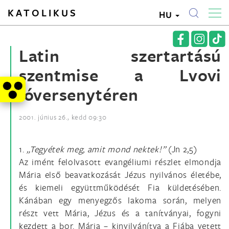
KATOLIKUS
HU
Latin szertartású
szentmise a Lvovi
lóversenytéren
2001. június 26., kedd 09:30
1.
„Tegyétek meg, amit mond nektek!”
(Jn 2,5)
Az imént felolvasott evangéliumi részlet elmondja
Mária első beavatkozását Jézus nyilvános életébe,
és kiemeli együttműködését Fia küldetésében.
Kánában egy menyegzős lakoma során, melyen
részt vett Mária, Jézus és a tanítványai, fogyni
kezdett a bor. Mária – kinyilvánítva a Fiába vetett