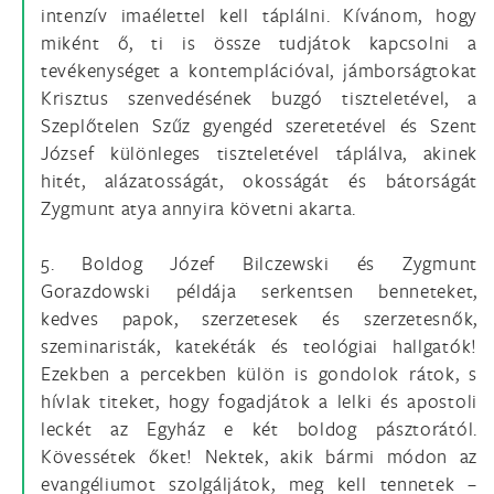
intenzív imaélettel kell táplálni. Kívánom, hogy
miként ő, ti is össze tudjátok kapcsolni a
tevékenységet a kontemplációval, jámborságtokat
Krisztus szenvedésének buzgó tiszteletével, a
Szeplőtelen Szűz gyengéd szeretetével és Szent
József különleges tiszteletével táplálva, akinek
hitét, alázatosságát, okosságát és bátorságát
Zygmunt atya annyira követni akarta.
5. Boldog Józef Bilczewski és Zygmunt
Gorazdowski példája serkentsen benneteket,
kedves papok, szerzetesek és szerzetesnők,
szeminaristák, katekéták és teológiai hallgatók!
Ezekben a percekben külön is gondolok rátok, s
hívlak titeket, hogy fogadjátok a lelki és apostoli
leckét az Egyház e két boldog pásztorától.
Kövessétek őket! Nektek, akik bármi módon az
evangéliumot szolgáljátok, meg kell tennetek –