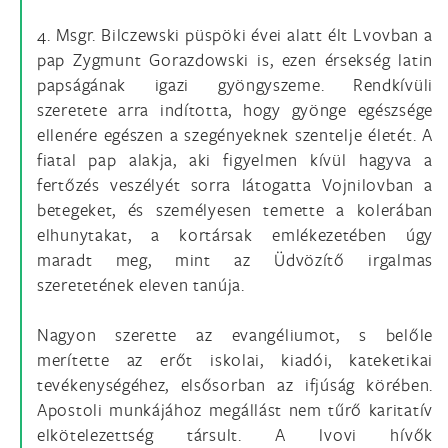
4. Msgr. Bilczewski püspöki évei alatt élt Lvovban a
pap Zygmunt Gorazdowski is, ezen érsekség latin
papságának igazi gyöngyszeme. Rendkívüli
szeretete arra indította, hogy gyönge egészsége
ellenére egészen a szegényeknek szentelje életét. A
fiatal pap alakja, aki figyelmen kívül hagyva a
fertőzés veszélyét sorra látogatta Vojnilovban a
betegeket, és személyesen temette a kolerában
elhunytakat, a kortársak emlékezetében úgy
maradt meg, mint az Üdvözítő irgalmas
szeretetének eleven tanúja.
Nagyon szerette az evangéliumot, s belőle
merítette az erőt iskolai, kiadói, kateketikai
tevékenységéhez, elsősorban az ifjúság körében.
Apostoli munkájához megállást nem tűrő karitatív
elkötelezettség társult. A lvovi hívők