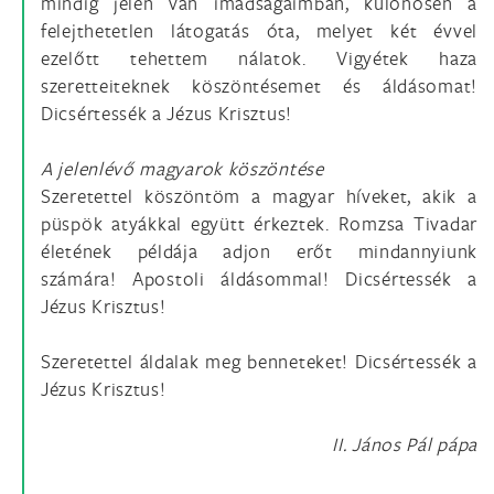
mindig jelen van imádságaimban, különösen a
felejthetetlen látogatás óta, melyet két évvel
ezelőtt tehettem nálatok. Vigyétek haza
szeretteiteknek köszöntésemet és áldásomat!
Dicsértessék a Jézus Krisztus!
A jelenlévő magyarok köszöntése
Szeretettel köszöntöm a magyar híveket, akik a
püspök atyákkal együtt érkeztek. Romzsa Tivadar
életének példája adjon erőt mindannyiunk
számára! Apostoli áldásommal! Dicsértessék a
Jézus Krisztus!
Szeretettel áldalak meg benneteket! Dicsértessék a
Jézus Krisztus!
II. János Pál pápa