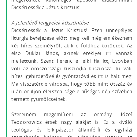
Dicsértessék a Jézus Krisztus!
A jelenlévő lengyelek köszöntése
Dicsértessék a Jézus Krisztus! Ezen ünnepélyes
liturgia befejezése előtt meg kell még emlékeznem
két híres személyről, akik e földhöz kötődtek. Az
első Duklai János, akinek ereklyéi itt vannak
mellettünk. Szent Ferenc e lelki fia itt, Lvovban
volt az oroszországi kusztódia kusztosza. Itt vált
híres igehirdetővé és gyóntatóvá és itt is halt meg.
Ma visszatért e városba, hogy több mint ötszáz év
után örüljön életszentsége e hűséges nép szívében
termett gyümölcseinek.
Szeretném megemlíteni az örmény Józef
Teodorowicz érsek nagy alakját is. Ez a kiváló
teológus és lelkipásztor államférfi és egyházi