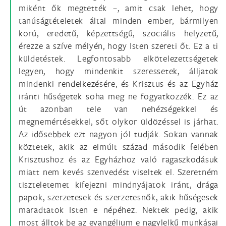
miként ők megtették –, amit csak lehet, hogy
tanúságtételetek által minden ember, bármilyen
korú, eredetű, képzettségű, szociális helyzetű,
érezze a szíve mélyén, hogy Isten szereti őt. Ez a ti
küldetéstek. Legfontosabb elkötelezettségetek
legyen, hogy mindenkit szeressetek, álljatok
mindenki rendelkezésére, és Krisztus és az Egyház
iránti hűségetek soha meg ne fogyatkozzék. Ez az
út azonban tele van nehézségekkel és
megnemértésekkel, sőt olykor üldözéssel is járhat.
Az idősebbek ezt nagyon jól tudják. Sokan vannak
köztetek, akik az elmúlt század második felében
Krisztushoz és az Egyházhoz való ragaszkodásuk
miatt nem kevés szenvedést viseltek el. Szeretném
tiszteletemet kifejezni mindnyájatok iránt, drága
papok, szerzetesek és szerzetesnők, akik hűségesek
maradtatok Isten e népéhez. Nektek pedig, akik
most álltok be az evangélium e nagylelkű munkásai