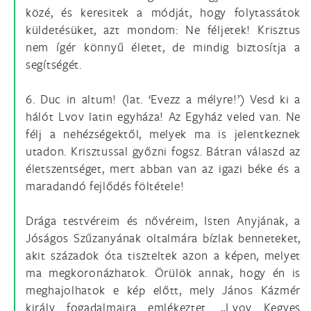
közé, és keresitek a módját, hogy folytassátok
küldetésüket, azt mondom: Ne féljetek! Krisztus
nem ígér könnyű életet, de mindig biztosítja a
segítségét.
6. Duc in altum! (lat. ‘Evezz a mélyre!’) Vesd ki a
hálót Lvov latin egyháza! Az Egyház veled van. Ne
félj a nehézségektől, melyek ma is jelentkeznek
utadon. Krisztussal győzni fogsz. Bátran válaszd az
életszentséget, mert abban van az igazi béke és a
maradandó fejlődés föltétele!
Drága testvéreim és nővéreim, Isten Anyjának, a
Jóságos Szűzanyának oltalmára bízlak benneteket,
akit századok óta tiszteltek azon a képen, melyet
ma megkoronázhatok. Örülök annak, hogy én is
meghajolhatok e kép előtt, mely János Kázmér
király fogadalmaira emlékeztet. „Lvov Kegyes