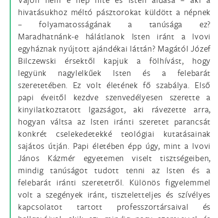
hivatásukhoz méltó pásztorokat küldött a népnek
– folyamatosságának a tanúsága ez?
Maradhatnánk-e hálátlanok Isten iránt a lvovi
egyháznak nyújtott ajándékai láttán? Magától Józef
Bilczewski érsektől kapjuk a fölhívást, hogy
legyünk nagylelkűek Isten és a felebarát
szeretetében. Ez volt életének fő szabálya. Első
papi éveitől kezdve szenvedélyesen szerette a
kinyilatkoztatott Igazságot, aki rávezette arra,
hogyan váltsa az Isten iránti szeretet parancsát
konkrét cselekedetekké teológiai kutatásainak
sajátos útján. Papi életében épp úgy, mint a lvovi
János Kázmér egyetemen viselt tisztségeiben,
mindig tanúságot tudott tenni az Isten és a
felebarát iránti szeretetről. Különös figyelemmel
volt a szegények iránt, tiszteletteljes és szívélyes
kapcsolatot tartott professzortársaival és