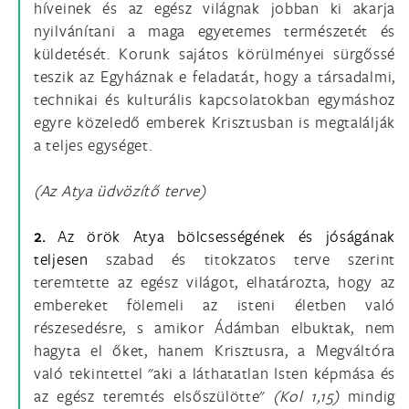
híveinek és az egész világnak jobban ki akarja
nyilvánítani a maga egyetemes természetét és
küldetését. Korunk sajátos körülményei sürgőssé
teszik az Egyháznak e feladatát, hogy a társadalmi,
technikai és kulturális kapcsolatokban egymáshoz
egyre közeledő emberek Krisztusban is megtalálják
a teljes egységet.
(Az Atya üdvözítő terve)
2.
Az örök Atya bölcsességének és jóságának
teljesen
szabad és titokzatos terve szerint
teremtette az egész világot, elhatározta, hogy az
embereket fölemeli az isteni életben való
részesedésre, s amikor Ádámban elbuktak, nem
hagyta el őket, hanem Krisztusra, a Megváltóra
való tekintettel "aki a láthatatlan Isten képmása és
az egész teremtés elsőszülötte"
(Kol 1,15)
mindig