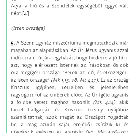
Atya, a Fiú és a Szentlélek egységéből eggyé vált
nép".
[4]
(Isten országa)
5.
A Szent
Egyház misztériuma megmutatkozik már
magában az alapításában. Az Úr Jézus ugyanis azzal
indította el útjára egyházát, hogy hirdette a jó hírt,
azt, hogy elérkezett Istennek az Írásokban ősidők
óta megígért országa: "Betelt az idő, és elközelgett
az Isten országa"
(Mk 1,15
;
vö.
Mt 4,17)
. Ez az ország
Krisztus igéjében, tetteiben és jelenlétében
ragyogott föl az emberek előtt. Az Úr igéje ugyanis
a földbe vetett maghoz hasonlít
(Mk 4,14)
: akik
hittel hallgatják és Krisztus kicsiny nyájához
számláltatnak, azok magát az Országot fogadták
be; a mag azután saját erejéből csírázik ki és
növekszik egészen az aratásig
(vö
.
Mk 4,26--29)
.