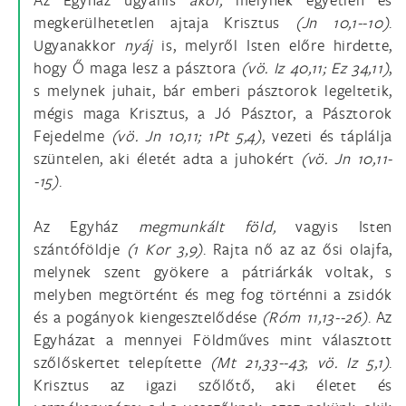
megkerülhetetlen ajtaja Krisztus
(Jn 10,1--10)
.
Ugyanakkor
nyáj
is, melyről Isten előre hirdette,
hogy Ő maga lesz a pásztora
(vö. Iz 40,11; Ez 34,11)
,
s melynek juhait, bár emberi pásztorok legeltetik,
mégis maga Krisztus, a Jó Pásztor, a Pásztorok
Fejedelme
(vö. Jn 10,11; 1Pt 5,4)
, vezeti és táplálja
szüntelen, aki életét adta a juhokért
(vö.
Jn 10,11-
-15)
.
Az Egyház
megmunkált
föld,
vagyis Isten
szántóföldje
(1 Kor 3,9)
. Rajta nő az az ősi olajfa,
melynek szent gyökere a pátriárkák voltak, s
melyben megtörtént és meg fog történni a zsidók
és a pogányok kiengesztelődése
(Róm 11,13--26)
. Az
Egyházat a mennyei Földműves mint választott
szőlőskertet telepítette
(Mt 21,33--43
;
vö.
Iz 5,1)
.
Krisztus az igazi szőlőtő, aki életet és