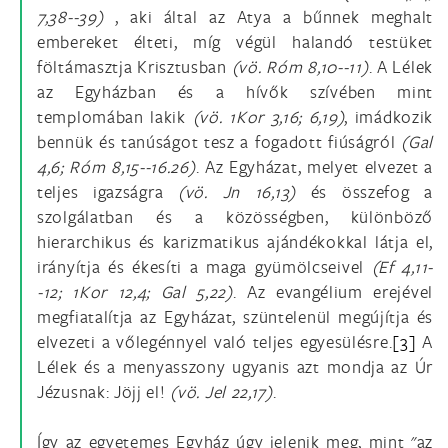
7,38--39)
, aki által az Atya a bűnnek meghalt
embereket élteti, míg végül halandó testüket
föltámasztja Krisztusban
(vö. Róm 8,10--11)
. A Lélek
az Egyházban és a hívők szívében mint
templomában lakik
(vö.
1Kor 3,16; 6,19)
, imádkozik
bennük és tanúságot tesz a fogadott fiúságról
(Gal
4,6; Róm 8,15--16.26)
. Az Egyházat, melyet elvezet a
teljes igazságra
(vö.
Jn 16,13)
és összefog a
szolgálatban és a közösségben, különböző
hierarchikus és karizmatikus ajándékokkal látja el,
irányítja és ékesíti a maga gyümölcseivel
(Ef 4,11-
-12; 1Kor 12,4; Gal 5,22)
. Az evangélium erejével
megfiatalítja az Egyházat, szüntelenül megújítja és
elvezeti a vőlegénnyel való teljes egyesülésre.
[3]
A
Lélek és a menyasszony ugyanis azt mondja az Úr
Jézusnak: Jöjj el!
(vö.
Jel 22,17)
.
Így az egyetemes Egyház úgy jelenik meg, mint "az