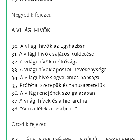
Negyedik fejezet
A VILÁGI HIVŐK
30. A világi hívők az Egyházban
31. A világi hívők sajátos küldetése
32. A világi hívők méltósága
33. A világi hívők apostoli tevékenysége
34. A világi hívők egyetemes papsága
35. Prófétai szerepük és tanúságtételük
36. A világ rendjének szolgálatában
37. A világi hívek és a hierarchia
38. "Ami a lélek a testben..."
Ötödik fejezet
AZ ÉLETSZENTSÉGRE SZÓLÓ EGYETEMES