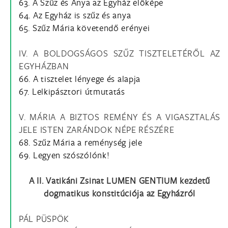
63. A Szűz és Anya az Egyház előképe
64. Az Egyház is szűz és anya
65. Szűz Mária követendő erényei
IV. A BOLDOGSÁGOS SZŰZ TISZTELETÉRŐL AZ
EGYHÁZBAN
66. A tisztelet lényege és alapja
67. Lelkipásztori útmutatás
V. MÁRIA A BIZTOS REMÉNY ÉS A VIGASZTALÁS
JELE ISTEN ZARÁNDOK NÉPE RÉSZÉRE
68. Szűz Mária a reménység jele
69. Legyen szószólónk!
A II. Vatikáni Zsinat LUMEN GENTIUM kezdetű
dogmatikus konstitúciója az Egyházról
PÁL PÜSPÖK