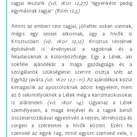
tagjai leszünk
(vö.
1Kor 12,27)
"egyenként pedig
egymásnak tagjai"
(Róm 12,5)
.
Amint az emberi test tagjai, jóllehet sokan vannak,
mégis egy testet alkotnak, úgy a hívők is
Krisztusban
(vö.
1Kor 12,12)
. Krisztus testének
építésénél is érvényesül a tagoknak és a
feladatoknak a különbözősége. Egy a Lélek, aki
sokféle ajándékát a maga gazdagsága és a
szolgálatok szükségletei szerint osztja szét az
Egyház javára
(vö.
1Kor 12,1--11)
. Az ajándékok közül
kimagaslik az apostoloknak adott kegyelem, mert
az ő tekintélyüknek a Lélek még a karizmatikusokat
is alárendeli
(vö.
1Kor 14)
. Ugyanaz a Lélek
személyesen, a maga erejével és a tagok belső
összetartozásával egyesítvén a testet, létrehozza és
sürgeti a szeretetet a hívők között. Ezért ha
szenved az egyik tag, mind együtt szenved vele, s