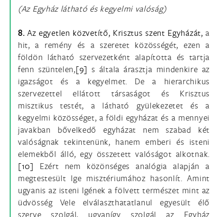
(Az Egyház látható és kegyelmi valóság)
8.
Az egyetlen közvetítő, Krisztus szent Egyházát,
a
hit, a remény és a szeretet közösségét, ezen a
földön látható szervezetként alapította és tartja
fenn szüntelen,
[9]
s általa árasztja mindenkire az
igazságot és a kegyelmet. De a hierarchikus
szervezettel ellátott társaságot és Krisztus
misztikus testét, a látható gyülekezetet és a
kegyelmi közösséget, a földi egyházat és a mennyei
javakban bővelkedő egyházat nem szabad két
valóságnak tekintenünk, hanem emberi és isteni
elemekből álló, egy összetett valóságot alkotnak.
[10]
Ezért nem közönséges analógia alapján a
megtestesült Ige misztériumához hasonlít. Amint
ugyanis az isteni Igének a fölvett természet mint az
üdvösség Vele elválaszthatatlanul egyesült élő
szerve szolgál, ugyanígy szolgál az Egyház