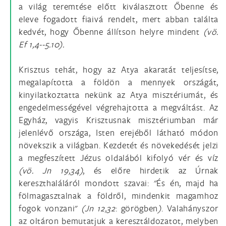
a világ teremtése előtt kiválasztott Őbenne és
eleve fogadott fiaivá rendelt, mert abban találta
kedvét, hogy Őbenne állítson helyre mindent
(vö.
Ef 1,4--5.10).
Krisztus tehát, hogy az Atya akaratát teljesítse,
megalapította a földön a mennyek országát,
kinyilatkoztatta nekünk az Atya misztériumát, és
engedelmességével végrehajtotta a megváltást. Az
Egyház, vagyis Krisztusnak misztériumban már
jelenlévő országa, Isten erejéből látható módon
növekszik a világban. Kezdetét és növekedését jelzi
a megfeszített Jézus oldalából kifolyó vér és víz
(vö.
Jn 19,34)
, és előre hirdetik az Úrnak
kereszthaláláról mondott szavai: "És én, majd ha
fölmagasztalnak a földről, mindenkit magamhoz
fogok vonzani"
(Jn 12,32
: görögben
)
. Valahányszor
az oltáron bemutatjuk a keresztáldozatot, melyben