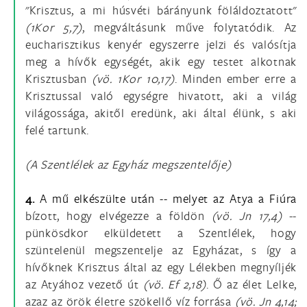
"Krisztus, a mi húsvéti bárányunk föláldoztatott"
(1Kor 5,7)
, megváltásunk műve folytatódik. Az
eucharisztikus kenyér egyszerre jelzi és valósítja
meg a hívők egységét, akik egy testet alkotnak
Krisztusban
(vö. 1Kor 10,17)
. Minden ember erre a
Krisztussal való egységre hivatott, aki a világ
világossága, akitől eredünk, aki által élünk, s aki
felé tartunk.
(A Szentlélek az Egyház megszentelője)
4.
A mű elkészülte után -- melyet az Atya a Fiúra
bízott, hogy elvégezze a földön
(vö. Jn 17,4)
--
pünkösdkor elküldetett a Szentlélek, hogy
szüntelenül megszentelje az Egyházat, s így a
hívőknek Krisztus által az egy Lélekben megnyíljék
az Atyához vezető út
(vö.
Ef 2,18)
. Ő az élet Lelke,
azaz az örök életre szökellő víz forrása
(vö.
Jn 4,14;