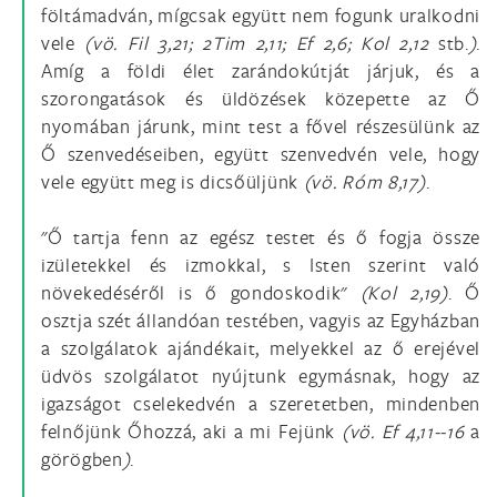
föltámadván, mígcsak együtt nem fogunk uralkodni
vele
(vö.
Fil 3,21; 2Tim 2,11; Ef 2,6; Kol 2,12
stb.
)
.
Amíg a földi élet zarándokútját járjuk, és a
szorongatások és üldözések közepette az Ő
nyomában járunk, mint test a fővel részesülünk az
Ő szenvedéseiben, együtt szenvedvén vele, hogy
vele együtt meg is dicsőüljünk
(vö.
Róm 8,17)
.
"Ő tartja fenn az egész testet és ő fogja össze
izületekkel és izmokkal, s Isten szerint való
növekedéséről is ő gondoskodik"
(Kol 2,19)
. Ő
osztja szét állandóan testében, vagyis az Egyházban
a szolgálatok ajándékait, melyekkel az ő erejével
üdvös szolgálatot nyújtunk egymásnak, hogy az
igazságot cselekedvén a szeretetben, mindenben
felnőjünk Őhozzá, aki a mi Fejünk
(vö.
Ef 4,11--16
a
görögben
)
.