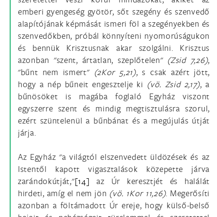
emberi gyengeség gyötör, sőt szegény és szenvedő
alapítójának képmását ismeri föl a szegényekben és
szenvedőkben, próbál könnyíteni nyomorúságukon
és bennük Krisztusnak akar szolgálni. Krisztus
azonban "szent, ártatlan, szeplőtelen"
(Zsid 7,26)
,
"bűnt nem ismert"
(2Kor 5,21)
, s csak azért jött,
hogy a nép bűneit engesztelje ki
(vö.
Zsid 2,17)
, a
bűnösöket is magába foglaló Egyház viszont
egyszerre szent és mindig megtisztulásra szorul,
ezért szüntelenül a bűnbánat és a megújulás útját
járja.
Az Egyház "a világtól elszenvedett üldözések és az
Istentől kapott vigasztalások közepette járva
zarándokútját,"
[14]
az Úr keresztjét és halálát
hirdeti, amíg el nem jön
(vö.
1Kor 11,26)
. Megerősíti
azonban a föltámadott Úr ereje, hogy külső-belső