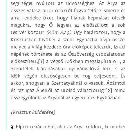
segítséget nyújtott az üdvösséghez. Az Atya az
összes választottat öröktől fogva "előre ismerte és
arra rendelte őket, hogy Fiának képmását öltsék
magukra, hogy Ő legyen az elsőszülött a sok
testvér között"
(Róm 8,29)
. Úgy határozott, hogy a
Krisztusban hívőket a szent Egyházba hívja össze,
melyet a világ kezdete óta előképek jeleztek, Izrael
népének története és az Ószövetség csodálatosan
előkészített,
[1]
a végső időkben megalapíttatott, a
Szentlélek kiáradásakor nyilvánvalóvá lett, s az
idők végén dicsőségesen be fog teljesedni. És
akkor, ahogyan a Szentatyáknál olvassuk, Ádámtól
és "az igaz Ábeltől az utolsó választottig"
[2]
mind
összegyűlnek az Atyánál az egyetemes Egyházban.
(Krisztus küldetése)
3.
Eljött tehát
a Fiú, akit az Atya küldött, ki minket