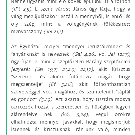
Benne ugyanis mint élő kövek épülünk itt a földön
(1Pt 2,5)
. E szent várost János úgy látja, hogy a
világ megújulásakor leszáll a mennyből, Istentől és
oly szép, mint a vőlegényének fölékesített
menyasszony
(Jel 21,1)
.
Az Egyházat, melyet "mennyei Jeruzsálemnek" és
"anyánknak" is neveznek
(Gal 4,26., vö.
Jel 12,17)
,
úgy írják le, mint a szeplőtelen Bárány szeplőtelen
jegyesét (Jel 19,7; 21,2.9; 22,17)
, akit Krisztus
"szeretett, és akiért föláldozta magát, hogy
megszentelje"
(Ef 5,26)
, akit fölbonthatatlan
szövetséggel vett magához, és szüntelenül "táplál
és gondoz"
(5,29)
. Azt akarta, hogy tisztára mosva
tartozzék hozzá, s szeretetben és hűségben legyen
alárendelve neki
(vö.
5,24)
, végül örökre
elhalmozta mennyei javakkal, hogy megismerjük
Istennek és Krisztusnak irántunk való, minden