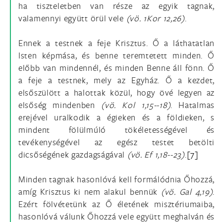
ha tiszteletben van része az egyik tagnak,
valamennyi együtt örül vele
(vö.
1Kor 12,26)
.
Ennek a testnek a feje Krisztus. Ő a láthatatlan
Isten képmása, és benne teremtetett minden. Ő
előbb van mindennél, és minden Benne áll fönn. Ő
a feje a testnek, mely az Egyház. Ő a kezdet,
elsőszülött a halottak közül, hogy övé legyen az
elsőség mindenben
(vö.
Kol 1,15--18)
. Hatalmas
erejével uralkodik a égieken és a földieken, s
mindent fölülmúló tökéletességével és
tevékenységével az egész testet betölti
dicsőségének gazdagságával
(vö.
Ef 1,18--23)
.
[7]
Minden tagnak hasonlóvá kell formálódnia Őhozzá,
amíg Krisztus ki nem alakul bennük
(vö.
Gal 4,19)
.
Ezért fölvétetünk az Ő életének misztériumaiba,
hasonlóvá válunk Őhozzá vele együtt meghalván és