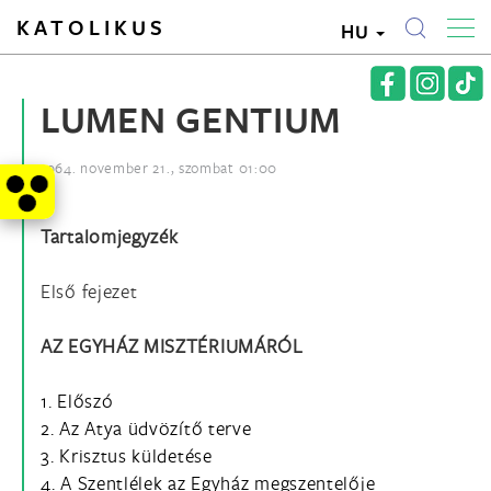
KATOLIKUS
HU
LUMEN GENTIUM
1964. november 21., szombat 01:00
Tartalomjegyzék
Első fejezet
AZ EGYHÁZ MISZTÉRIUMÁRÓL
1. Előszó
2. Az Atya üdvözítő terve
3. Krisztus küldetése
4. A Szentlélek az Egyház megszentelője