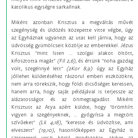
katolikus egységre sarkallnak.
Miként azonban Krisztus a megváltás művét
szegénység és üldözés közepette vitte végbe, úgy
az Egyháznak ugyanezt az utat kell járnia, hogy az
üdvösség gyümölcseit közölje az emberekkel. Jézus
Krisztus "mint Isten ... szolgai alakot öltött,
kifosztotta magát"
(Fil 2,6)
, és értünk "noha gazdag
volt, szegénnyé lett"
(2Kor 8,9)
: úgy az Egyház
jóllehet küldetéséhez rászorul emberi eszközökre,
nem arra törekszik, hogy földi dicsőséget keressen,
hanem arra, hogy saját példájával is terjessze az
alázatosságot és az önmegtagadást. Miként
Krisztust az Atya azért küldte, hogy "örömhírt
vigyen a szegényeknek, ... gyógyítsa a megtört
szívűeket"
(Lk 4,18)
, "keresse és üdvözítse, ami
elveszett"
(19,10)
, hasonlóképpen az Egyház is
szeretettel veszi körül mindazokat, akiket az