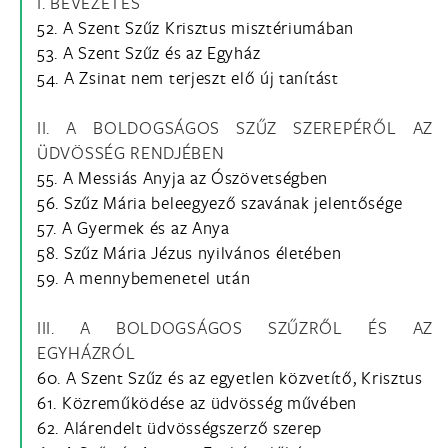
I. BEVEZETÉS
52. A Szent Szűz Krisztus misztériumában
53. A Szent Szűz és az Egyház
54. A Zsinat nem terjeszt elő új tanítást
II. A BOLDOGSÁGOS SZŰZ SZEREPÉRŐL AZ
ÜDVÖSSÉG RENDJÉBEN
55. A Messiás Anyja az Ószövetségben
56. Szűz Mária beleegyező szavának jelentősége
57. A Gyermek és az Anya
58. Szűz Mária Jézus nyilvános életében
59. A mennybemenetel után
III. A BOLDOGSÁGOS SZŰZRŐL ÉS AZ
EGYHÁZRÓL
60. A Szent Szűz és az egyetlen közvetítő, Krisztus
61. Közreműködése az üdvösség művében
62. Alárendelt üdvösségszerző szerep