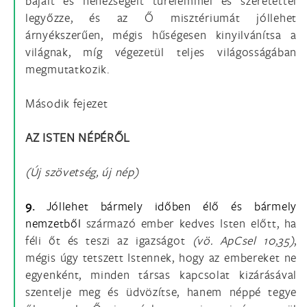
bajait és nehézségeit türelemmel és szeretettel
legyőzze, és az Ő misztériumát jóllehet
árnyékszerűen, mégis hűségesen kinyilvánítsa a
világnak, míg végezetül teljes világosságában
megmutatkozik.
Második fejezet
AZ ISTEN NÉPÉRŐL
(Új szövetség, új nép)
9.
Jóllehet bármely időben élő és bármely
nemzetből
származó ember kedves Isten előtt, ha
féli őt és teszi az igazságot
(vö.
ApCsel 10,35)
,
mégis úgy tetszett Istennek, hogy az embereket ne
egyenként, minden társas kapcsolat kizárásával
szentelje meg és üdvözítse, hanem néppé tegye