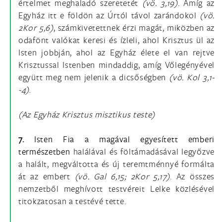
értelmet meghaladó szeretetét
(vö.
3,19)
. Amíg az
Egyház itt e földön az Úrtól távol zarándokol
(vö.
2Kor 5,6)
, számkivetettnek érzi magát, miközben az
odafönt valókat keresi és ízleli, ahol Krisztus ül az
Isten jobbján, ahol az Egyház élete el van rejtve
Krisztussal Istenben mindaddig, amíg Vőlegényével
együtt meg nem jelenik a dicsőségben
(vö.
Kol 3,1-
-4)
.
(Az Egyház Krisztus misztikus teste)
7.
Isten Fia a magával egyesített emberi
természetben
halálával és föltámadásával legyőzve
a halált, megváltotta és új teremtménnyé formálta
át az embert
(vö.
Gal 6,15; 2Kor 5,17)
. Az összes
nemzetből meghívott testvéreit Lelke közlésével
titokzatosan a testévé tette.