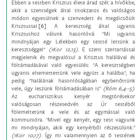
Ebben a testben Krisztus élete árad szét a hívőkbe,
akik a szentségek által titokzatos és valóságos
módon egyesülnek a szenvedett és megdicsőült
Krisztussal.
[6]
A keresztség által ugyanis
Krisztushoz válunk hasonlóvá: "Mi ugyanis
mindnyájan egy Lélekben egy testté lettünk a
keresztséggel"
(1Kor 12,13)
. E szent szertartással
megjelenik és megvalósul a Krisztus halálával és
föltámadásával való egyesülés: "A keresztségben
ugyanis eltemettettünk vele együtt a halálba"; ha
pedig "halálának hasonlóságában egybenőttünk
vele, úgy leszünk föltámadásában is"
(Róm 6,4--5)
.
Az eucharisztikus kenyér megtörésekor
valóságosan részesedvén az Úr testéből
fölemeltetünk a vele és az egymással való
kommunióra. "Mivel egy kenyér, egy test vagyunk
mi mindnyájan, akik egy kenyérből részesülünk."
(1Kor 10,17)
. Így mi valamennyien az ő testének