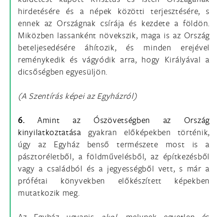
hirdetésére és a népek közötti terjesztésére, s
ennek az Országnak csírája és kezdete a földön.
Miközben lassanként növekszik, maga is az Ország
beteljesedésére áhítozik, és minden erejével
reménykedik és vágyódik arra, hogy Királyával a
dicsőségben egyesüljön.
(A Szentírás képei az Egyházról)
6.
Amint az Ószövetségben az Ország
kinyilatkoztatása
gyakran előképekben történik,
úgy az Egyház benső természete most is a
pásztoréletből, a földművelésből, az építkezésből
vagy a családból és a jegyességből vett, s már a
prófétai könyvekben előkészített képekben
mutatkozik meg.
Az Egyház ugyanis
akol,
melynek egyetlen és