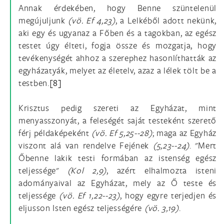
Annak érdekében, hogy Benne szüntelenül
megújuljunk
(vö.
Ef 4,23)
, a Lelkéből adott nekünk,
aki egy és ugyanaz a Főben és a tagokban, az egész
testet úgy élteti, fogja össze és mozgatja, hogy
tevékenységét ahhoz a szerephez hasonlíthatták az
egyházatyák, melyet az életelv, azaz a lélek tölt be a
testben.
[8]
Krisztus pedig szereti az Egyházat, mint
menyasszonyát, a feleségét saját testeként szerető
férj példaképeként
(vö.
Ef 5,25--28)
; maga az Egyház
viszont alá van rendelve Fejének
(5,23--24)
. "Mert
Őbenne lakik testi formában az istenség egész
teljessége"
(Kol 2,9)
, azért elhalmozta isteni
adományaival az Egyházat, mely az Ő teste és
teljessége
(vö.
Ef 1,22--23)
, hogy egyre terjedjen és
eljusson Isten egész teljességére
(vö.
3,19)
.