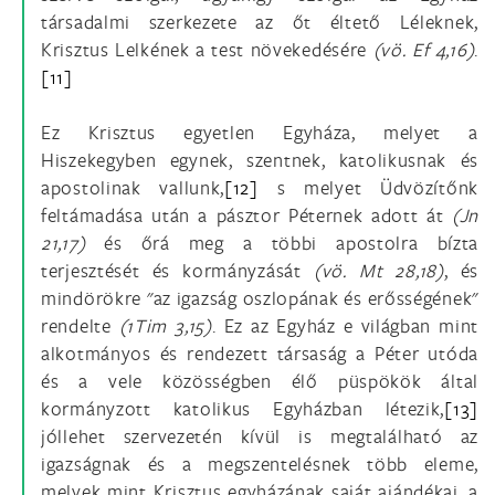
társadalmi szerkezete az őt éltető Léleknek,
Krisztus Lelkének a test növekedésére
(vö.
Ef 4,16)
.
[11]
Ez Krisztus egyetlen Egyháza, melyet a
Hiszekegyben egynek, szentnek, katolikusnak és
apostolinak vallunk,
[12]
s melyet Üdvözítőnk
feltámadása után a pásztor Péternek adott át
(Jn
21,17)
és őrá meg a többi apostolra bízta
terjesztését és kormányzását
(vö.
Mt 28,18)
, és
mindörökre "az igazság oszlopának és erősségének"
rendelte
(1Tim 3,15)
. Ez az Egyház e világban mint
alkotmányos és rendezett társaság a Péter utóda
és a vele közösségben élő püspökök által
kormányzott katolikus Egyházban létezik,
[13]
jóllehet szervezetén kívül is megtalálható az
igazságnak és a megszentelésnek több eleme,
melyek mint Krisztus egyházának saját ajándékai, a