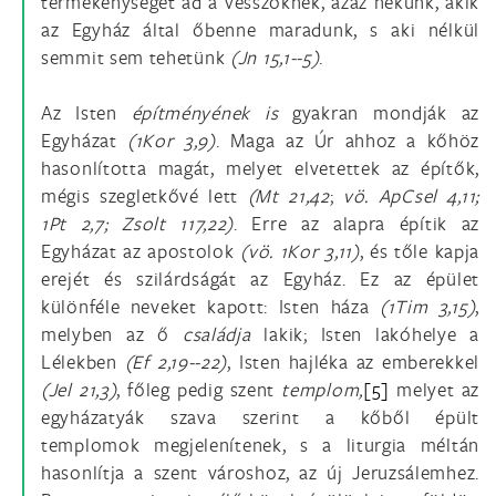
termékenységet ad a vesszőknek, azaz nekünk, akik
az Egyház által őbenne maradunk, s aki nélkül
semmit sem tehetünk
(Jn 15,1--5)
.
Az Isten
építményének is
gyakran mondják az
Egyházat
(1Kor 3,9)
. Maga az Úr ahhoz a kőhöz
hasonlította magát, melyet elvetettek az építők,
mégis szegletkővé lett
(Mt 21,42
;
vö. ApCsel 4,11;
1Pt 2,7; Zsolt 117,22)
. Erre az alapra építik az
Egyházat az apostolok
(vö. 1Kor 3,11)
, és tőle kapja
erejét és szilárdságát az Egyház. Ez az épület
különféle neveket kapott: Isten háza
(1Tim 3,15)
,
melyben az ő
családja
lakik; Isten lakóhelye a
Lélekben
(Ef 2,19--22)
, Isten hajléka az emberekkel
(Jel 21,3)
, főleg pedig szent
templom,
[5]
melyet az
egyházatyák szava szerint a kőből épült
templomok megjelenítenek, s a liturgia méltán
hasonlítja a szent városhoz, az új Jeruzsálemhez.