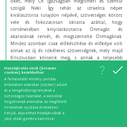
őket, mely Őt igazságban megismeri és szentül
szolgál Neki. Így tehát az izraelita népet
kiválasztotta tulajdon népévé, szövetséget kötött
vele és fokozatosan oktatta azáltal, hogy
történetében kinyilatkoztatta Önmagát és
akaratának tervét, és megszentelte Önmagának.
Mindez azonban csak előkészítése és előképe volt
annak az új és tökéletes szövetségnek, mely majd
Krisztusban köttetik meg, s annak a teljesebb
kinyilatkoztatásnak, melyet Isten megtestesült
Hozzájárulás sütik (browser
Igéje fog átadni. "Íme, napok jönnek -- mondja az
cookies) kezeléséhez
Úr --, amikor új szövetséget kötök Izrael házával és
A felhasználói élmény javítása
érdekében adatokat (sütiket) adunk
Júda házával... Bensejükbe adom törvényemet, és a
át a böngészőprogramjának a
szívükbe írom. Én Istenük leszek, ők meg az én
biztonságos használat, a weboldal
népem lesznek... Mert mindnyájan ismerni fognak
forgalmának elemzése és megfelelő
engem a legkisebbtől a legnagyobbig, mondja az
hirdetések nyújtása érdekében.
Kérjük, adja ehhez hozzájárulását a
Úr"
(Jer 31,31--34)
. Ezt az új szövetséget Krisztus
jobb oldali gombra kattintva!
hozta létre, tudniillik az új szövetséget az Ő