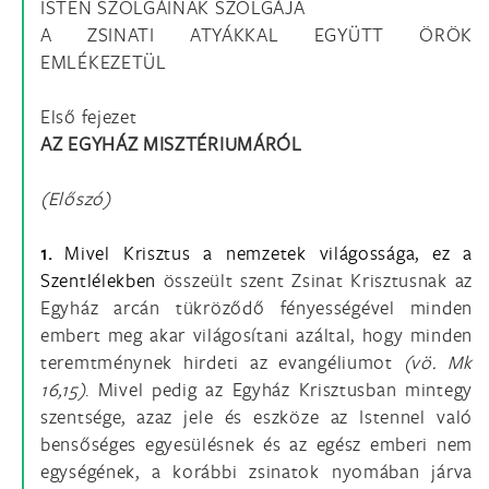
ISTEN SZOLGÁINAK SZOLGÁJA
A ZSINATI ATYÁKKAL EGYÜTT ÖRÖK
EMLÉKEZETÜL
Első fejezet
AZ EGYHÁZ MISZTÉRIUMÁRÓL
(Előszó)
1.
Mivel Krisztus a nemzetek világossága, ez a
Szentlélekben
összeült szent Zsinat Krisztusnak az
Egyház arcán tükröződő fényességével minden
embert meg akar világosítani azáltal, hogy minden
teremtménynek hirdeti az evangéliumot
(vö.
Mk
16,15)
. Mivel pedig az Egyház Krisztusban mintegy
szentsége, azaz jele és eszköze az Istennel való
bensőséges egyesülésnek és az egész emberi nem
egységének, a korábbi zsinatok nyomában járva