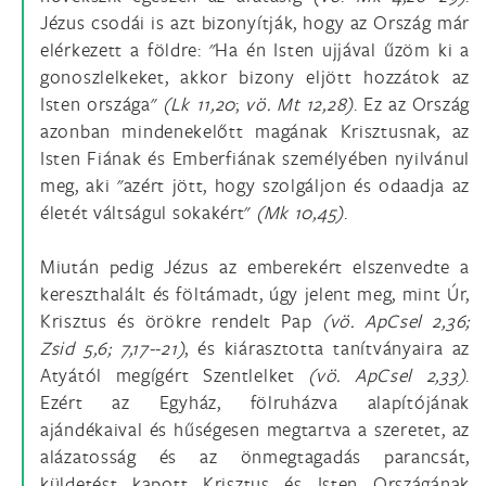
Jézus csodái is azt bizonyítják, hogy az Ország már
elérkezett a földre: "Ha én Isten ujjával űzöm ki a
gonoszlelkeket, akkor bizony eljött hozzátok az
Isten országa"
(Lk 11,20
;
vö.
Mt 12,28)
. Ez az Ország
azonban mindenekelőtt magának Krisztusnak, az
Isten Fiának és Emberfiának személyében nyilvánul
meg, aki "azért jött, hogy szolgáljon és odaadja az
életét váltságul sokakért"
(Mk 10,45)
.
Miután pedig Jézus az emberekért elszenvedte a
kereszthalált és föltámadt, úgy jelent meg, mint Úr,
Krisztus és örökre rendelt Pap
(vö.
ApCsel 2,36;
Zsid 5,6; 7,17--21)
, és kiárasztotta tanítványaira az
Atyától megígért Szentlelket
(vö.
ApCsel 2,33)
.
Ezért az Egyház, fölruházva alapítójának
ajándékaival és hűségesen megtartva a szeretet, az
alázatosság és az önmegtagadás parancsát,
küldetést kapott Krisztus és Isten Országának