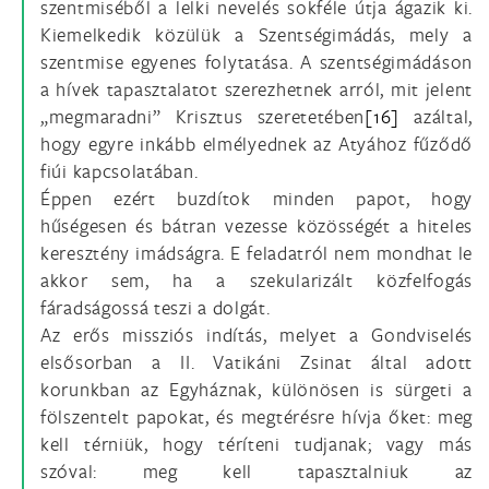
szentmiséből a lelki nevelés sokféle útja ágazik ki.
Kiemelkedik közülük a Szentségimádás, mely a
szentmise egyenes folytatása. A szentségimádáson
a hívek tapasztalatot szerezhetnek arról, mit jelent
„megmaradni” Krisztus szeretetében
[16]
azáltal,
hogy egyre inkább elmélyednek az Atyához fűződő
fiúi kapcsolatában.
Éppen ezért buzdítok minden papot, hogy
hűségesen és bátran vezesse közösségét a hiteles
keresztény imádságra. E feladatról nem mondhat le
akkor sem, ha a szekularizált közfelfogás
fáradságossá teszi a dolgát.
Az erős missziós indítás, melyet a Gondviselés
elsősorban a II. Vatikáni Zsinat által adott
korunkban az Egyháznak, különösen is sürgeti a
fölszentelt papokat, és megtérésre hívja őket: meg
kell térniük, hogy téríteni tudjanak; vagy más
szóval: meg kell tapasztalniuk az