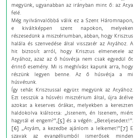
megyünk, ugyanabban az irányban mint ő: az Atya
felé.
Még nyilvánvalóbbá válik ez a Szent Háromnapon,
e kiváltképpen szent napokon, melyeken
részesedünk a misztériumban, abban, hogy Krisztus
halála és szenvedése által visszatér az Atyához. A
hit biztosít arról, hogy Krisztus elmenetele az
Atyához, azaz az ő húsvétja nem csak egyedül őt
érintő esemény. Mi is meghívást kapunk arra, hogy
részünk legyen benne. Az ő húsvétja a mi
húsvétunk.
Így tehát Krisztussal együtt megyünk az Atyához.
Ezt tesszük a húsvéti misztérium által, újra átélve
azokat a keserves órákat, melyekben a kereszten
haldokolva kiáltotta: „Istenem, én Istenem, miért
hagytál el engem?”,
[5]
és a végén: „Beteljesedett!”.
[6]
„Atyám, a kezedbe ajánlom a lelkemet!”
[7]
E
szavak az evangéliumból ismerősek minden