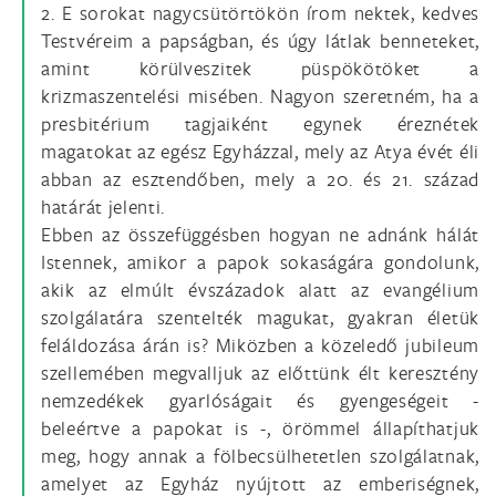
2. E sorokat nagycsütörtökön írom nektek, kedves
Testvéreim a papságban, és úgy látlak benneteket,
amint körülveszitek püspökötöket a
krizmaszentelési misében. Nagyon szeretném, ha a
presbitérium tagjaiként egynek éreznétek
magatokat az egész Egyházzal, mely az Atya évét éli
abban az esztendőben, mely a 20. és 21. század
határát jelenti.
Ebben az összefüggésben hogyan ne adnánk hálát
Istennek, amikor a papok sokaságára gondolunk,
akik az elmúlt évszázadok alatt az evangélium
szolgálatára szentelték magukat, gyakran életük
feláldozása árán is? Miközben a közeledő jubileum
szellemében megvalljuk az előttünk élt keresztény
nemzedékek gyarlóságait és gyengeségeit -
beleértve a papokat is -, örömmel állapíthatjuk
meg, hogy annak a fölbecsülhetetlen szolgálatnak,
amelyet az Egyház nyújtott az emberiségnek,