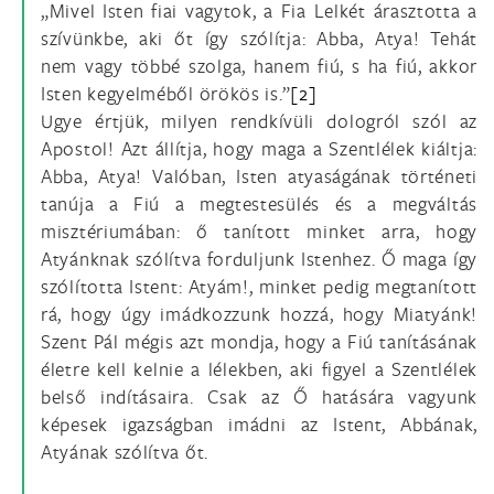
„Mivel Isten fiai vagytok, a Fia Lelkét árasztotta a
szívünkbe, aki őt így szólítja: Abba, Atya! Tehát
nem vagy többé szolga, hanem fiú, s ha fiú, akkor
Isten kegyelméből örökös is.”
[2]
Ugye értjük, milyen rendkívüli dologról szól az
Apostol! Azt állítja, hogy maga a Szentlélek kiáltja:
Abba, Atya! Valóban, Isten atyaságának történeti
tanúja a Fiú a megtestesülés és a megváltás
misztériumában: ő tanított minket arra, hogy
Atyánknak szólítva forduljunk Istenhez. Ő maga így
szólította Istent: Atyám!, minket pedig megtanított
rá, hogy úgy imádkozzunk hozzá, hogy Miatyánk!
Szent Pál mégis azt mondja, hogy a Fiú tanításának
életre kell kelnie a lélekben, aki figyel a Szentlélek
belső indításaira. Csak az Ő hatására vagyunk
képesek igazságban imádni az Istent, Abbának,
Atyának szólítva őt.