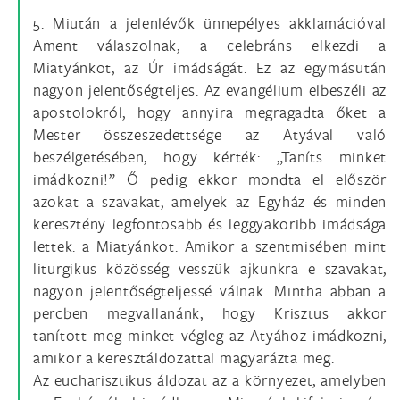
5. Miután a jelenlévők ünnepélyes akklamációval
Ament válaszolnak, a celebráns elkezdi a
Miatyánkot, az Úr imádságát. Ez az egymásután
nagyon jelentőségteljes. Az evangélium elbeszéli az
apostolokról, hogy annyira megragadta őket a
Mester összeszedettsége az Atyával való
beszélgetésében, hogy kérték: „Taníts minket
imádkozni!” Ő pedig ekkor mondta el először
azokat a szavakat, amelyek az Egyház és minden
keresztény legfontosabb és leggyakoribb imádsága
lettek: a Miatyánkot. Amikor a szentmisében mint
liturgikus közösség vesszük ajkunkra e szavakat,
nagyon jelentőségteljessé válnak. Mintha abban a
percben megvallanánk, hogy Krisztus akkor
tanított meg minket végleg az Atyához imádkozni,
amikor a keresztáldozattal magyarázta meg.
Az eucharisztikus áldozat az a környezet, amelyben