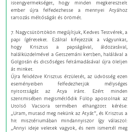
istengyermekséget, hogy minden megkeresztelt
ember újra felfedezhesse a mennyei Atyához
tartozás méltóságát és örömét.
7. Nagycsütörtökön megújítjuk, Kedves Testvérek, a
papi ígéreteket. Ezáltal kifejezzük a vágyunkat,
hogy Krisztus a papságával, áldozatával,
halálküzdelmével a Getszemáni kertben, halálával a
Golgotán és dicsőséges feltámadásával újra öleljen
át minket.
Újra felidézve Krisztus érzületét, az üdvösség ezen
eseményeiben felfedezhetjük mélységes
nyitottságát az Atya iránt. Ezért minden
szentmisében megismétlődik Fülöp apostolnak az
Utolsó Vacsora termében elhangzott kérése:
„Uram, mutasd meg nekünk az Atyát”, és Krisztus a
hit misztériumában mindannyiszor így válaszol:
„Annyi ideje veletek vagyok, és nem ismertél meg