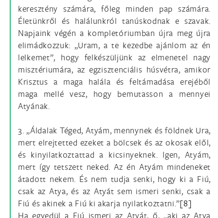
keresztény számára, főleg minden pap számára.
Életünkről és halálunkról tanúskodnak e szavak.
Napjaink végén a kompletóriumban újra meg újra
elimádkozzuk: „Uram, a te kezedbe ajánlom az én
lelkemet”, hogy felkészüljünk az elmenetel nagy
misztériumára, az egzisztenciális húsvétra, amikor
Krisztus a maga halála és feltámadása erejéből
maga mellé vesz, hogy bemutasson a mennyei
Atyának.
3. „Áldalak Téged, Atyám, mennynek és földnek Ura,
mert elrejtetted ezeket a bölcsek és az okosak elől,
és kinyilatkoztattad a kicsinyeknek. Igen, Atyám,
mert így tetszett neked. Az én Atyám mindeneket
átadott nekem. És nem tudja senki, hogy ki a Fiú,
csak az Atya, és az Atyát sem ismeri senki, csak a
Fiú és akinek a Fiú ki akarja nyilatkoztatni.”
[8]
Ha egyedül a Fiú ismeri az Atyát, ő, „aki az Atya