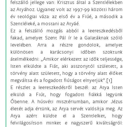
felszálló jellege van: Krisztus által a Szentlélekben
az Atyához. Ugyanez volt az 1997-99 közötti három
év teológiai váza: az első év a Fiúé, a második a
Szentléleké, a mostani az Atyáé.
Ez a felszálló mozgás abból a leereszkedésből
fakad, amelyet Szent Pál ír le a Galatáknak szóló
levelében. Arra a részre gondolok, amelyet
különösen a karácsonyi időben szoktunk
átelmélkedni: „Amikor elérkezett az idők teljessége,
Isten elküldte a Fiát, aki asszonytól született, a
törvény alatt született, hogy a törvény alatt élőket
megváltsa és a fogadott fiúságot elnyerjük”.
[1]
E részlet a leereszkedésről beszél: az Atya Isten
elküldi a Fiút, hogy fogadott fiákká legyünk
Őbenne. A húsvéti misztériumban, amikor Jézus
életét adja értünk, az Atya tervét valósítja meg. Az
Atya azért küldte el a Szentlelket, hogy
felvilágosítson minket e nagyszerű kiváltságról: