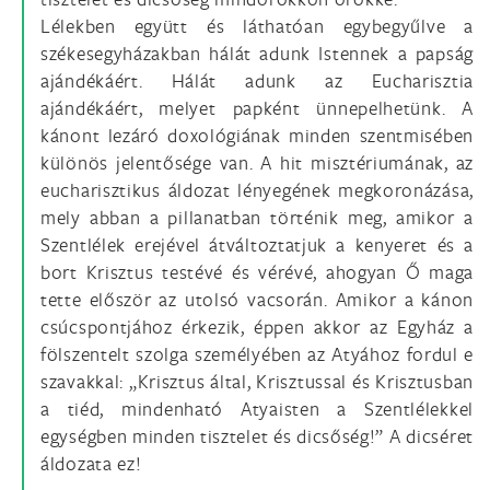
Lélekben együtt és láthatóan egybegyűlve a
székesegyházakban hálát adunk Istennek a papság
ajándékáért. Hálát adunk az Eucharisztia
ajándékáért, melyet papként ünnepelhetünk. A
kánont lezáró doxológiának minden szentmisében
különös jelentősége van. A hit misztériumának, az
eucharisztikus áldozat lényegének megkoronázása,
mely abban a pillanatban történik meg, amikor a
Szentlélek erejével átváltoztatjuk a kenyeret és a
bort Krisztus testévé és vérévé, ahogyan Ő maga
tette először az utolsó vacsorán. Amikor a kánon
csúcspontjához érkezik, éppen akkor az Egyház a
fölszentelt szolga személyében az Atyához fordul e
szavakkal: „Krisztus által, Krisztussal és Krisztusban
a tiéd, mindenható Atyaisten a Szentlélekkel
egységben minden tisztelet és dicsőség!” A dicséret
áldozata ez!