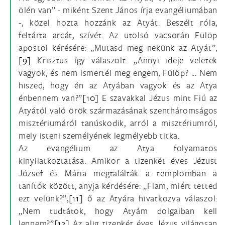
ölén van” - miként Szent János írja evangéliumában
-, közel hozta hozzánk az Atyát. Beszélt róla,
feltárta arcát, szívét. Az utolsó vacsorán Fülöp
apostol kérésére: „Mutasd meg nekünk az Atyát”,
[9]
Krisztus így válaszolt: „Annyi ideje veletek
vagyok, és nem ismertél meg engem, Fülöp? ... Nem
hiszed, hogy én az Atyában vagyok és az Atya
énbennem van?”
[10]
E szavakkal Jézus mint Fiú az
Atyától való örök származásának szentháromságos
misztériumáról tanúskodik, arról a misztériumról,
mely isteni személyének legmélyebb titka.
Az evangélium az Atya folyamatos
kinyilatkoztatása. Amikor a tizenkét éves Jézust
József és Mária megtalálták a templomban a
tanítók között, anyja kérdésére: „Fiam, miért tetted
ezt velünk?”,
[11]
ő az Atyára hivatkozva válaszol:
„Nem tudtátok, hogy Atyám dolgaiban kell
lennem?”
[12]
Az alig tizenkét éves Jézus világosan