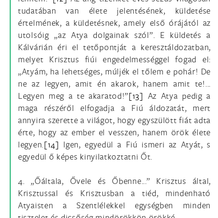
tudatában van élete jelentésének, küldetése
értelmének, a küldetésnek, amely első órájától az
utolsóig „az Atya dolgainak szól”. E küldetés a
Kálvárián éri el tetőpontját a keresztáldozatban,
melyet Krisztus fiúi engedelmességgel fogad el:
„Atyám, ha lehetséges, múljék el tőlem e pohár! De
ne az legyen, amit én akarok, hanem amit te!...
Legyen meg a te akaratod!”
[13]
Az Atya pedig a
maga részéről elfogadja a Fiú áldozatát, mert
annyira szerette a világot, hogy egyszülött fiát adta
érte, hogy az ember el vesszen, hanem örök élete
legyen.
[14]
Igen, egyedül a Fiú ismeri az Atyát, s
egyedül ő képes kinyilatkoztatni Őt.
4. „Őáltala, Ővele és Őbenne...” Krisztus által,
Krisztussal és Krisztusban a tiéd, mindenható
Atyaisten a Szentlélekkel egységben minden
tisztelet és dicsőség mindörökkön örökké.