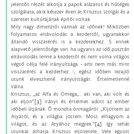
jelentős részét alkotja a papok alázatos és hűséges
szolgálata, akik kétezer éven át Krisztus szolgái és a
szeretet kultúrájának építői voltak.
Mily nagy dimenziói vannak az időnek! Miközben
folyamatos eltávolodás a kezdettől, ugyanakkor
állandó visszatérés is a kezdetekhez. S ennek
alapvető jelentősége van: ha ugyanis az idő pusztán
eltávolodás lenne a kezdettől és nem volna világos
végső célja felé irányultsága - ami nem más mint
visszatérés a kezdethez -, egész időben lezajló
utunk elveszítené irányultságát. Értelmetlenné
válna.
Krisztus, „az Alfa és Omega,... aki van, aki volt és
aki eljön”
[3]
irányt és értelmet adott az ember
időbeli útjának. Ő mondta önmagáról: „Kijöttem az
Atyától, és a világba jöttem. Most elhagyom a
világot, és az Atyához megyek.”
[4]
így tehát
utunkat áthatja Krisztus eljövetele. Vele együtt