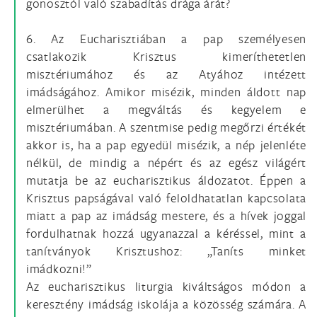
gonosztól való szabadítás drága árát?
6. Az Eucharisztiában a pap személyesen
csatlakozik Krisztus kimeríthetetlen
misztériumához és az Atyához intézett
imádságához. Amikor misézik, minden áldott nap
elmerülhet a megváltás és kegyelem e
misztériumában. A szentmise pedig megőrzi értékét
akkor is, ha a pap egyedül misézik, a nép jelenléte
nélkül, de mindig a népért és az egész világért
mutatja be az eucharisztikus áldozatot. Éppen a
Krisztus papságával való feloldhatatlan kapcsolata
miatt a pap az imádság mestere, és a hívek joggal
fordulhatnak hozzá ugyanazzal a kéréssel, mint a
tanítványok Krisztushoz: „Taníts minket
imádkozni!”
Az eucharisztikus liturgia kiváltságos módon a
keresztény imádság iskolája a közösség számára. A