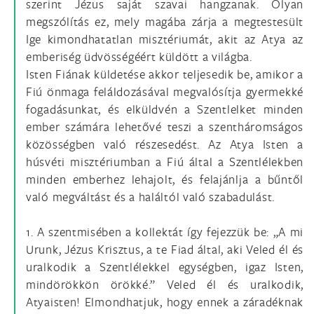
szerint Jézus saját szavai hangzanak. Olyan
megszólítás ez, mely magába zárja a megtestesült
Ige kimondhatatlan misztériumát, akit az Atya az
emberiség üdvösségéért küldött a világba.
Isten Fiának küldetése akkor teljesedik be, amikor a
Fiú önmaga feláldozásával megvalósítja gyermekké
fogadásunkat, és elküldvén a Szentlelket minden
ember számára lehetővé teszi a szentháromságos
közösségben való részesedést. Az Atya Isten a
húsvéti misztériumban a Fiú által a Szentlélekben
minden emberhez lehajolt, és felajánlja a bűntől
való megváltást és a haláltól való szabadulást.
1. A szentmisében a kollektát így fejezzük be: „A mi
Urunk, Jézus Krisztus, a te Fiad által, aki Veled él és
uralkodik a Szentlélekkel egységben, igaz Isten,
mindörökkön örökké.” Veled él és uralkodik,
Atyaisten! Elmondhatjuk, hogy ennek a záradéknak