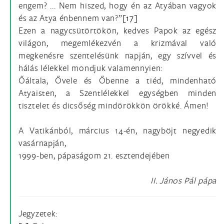
engem? ... Nem hiszed, hogy én az Atyában vagyok
és az Atya énbennem van?”
[17]
Ezen a nagycsütörtökön, kedves Papok az egész
világon, megemlékezvén a krizmával való
megkenésre szentelésünk napján, egy szívvel és
hálás lélekkel mondjuk valamennyien:
Őáltala, Ővele és Őbenne a tiéd, mindenható
Atyaisten, a Szentlélekkel egységben minden
tisztelet és dicsőség mindörökkön örökké. Ámen!
A Vatikánból, március 14-én, nagyböjt negyedik
vasárnapján,
1999-ben, pápaságom 21. esztendejében
II. János Pál pápa
Jegyzetek: