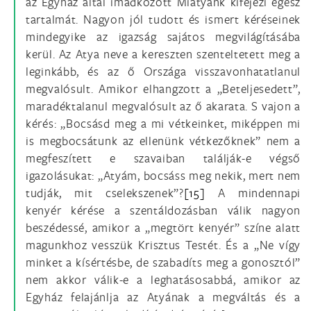
az Egyház által imádkozott Miatyánk kifejezi egész
tartalmát. Nagyon jól tudott és ismert kéréseinek
mindegyike az igazság sajátos megvilágításába
kerül. Az Atya neve a kereszten szenteltetett meg a
leginkább, és az ő Országa visszavonhatatlanul
megvalósult. Amikor elhangzott a „Beteljesedett”,
maradéktalanul megvalósult az ő akarata. S vajon a
kérés: „Bocsásd meg a mi vétkeinket, miképpen mi
is megbocsátunk az ellenünk vétkezőknek” nem a
megfeszített e szavaiban találják-e végső
igazolásukat: „Atyám, bocsáss meg nekik, mert nem
tudják, mit cselekszenek”?
[15]
A mindennapi
kenyér kérése a szentáldozásban válik nagyon
beszédessé, amikor a „megtört kenyér” színe alatt
magunkhoz vesszük Krisztus Testét. És a „Ne vígy
minket a kísértésbe, de szabadíts meg a gonosztól”
nem akkor válik-e a leghatásosabbá, amikor az
Egyház felajánlja az Atyának a megváltás és a