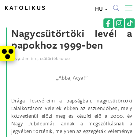
KATOLIKUS
HU
Nagycsütörtöki levél a
papokhoz 1999-ben
1999. április 1., csütörtök 10:00
„Abba, Atya!”
Drága Testvéreim a papságban, nagycsütörtöki
találkozásom veletek ebben az esztendőben, mely
közvetlenül előzi meg és készíti elő a 2000. év
Nagy Jubileumát, annak a megszólításnak a
jegyében történik, melyben az egzegéták véleménye