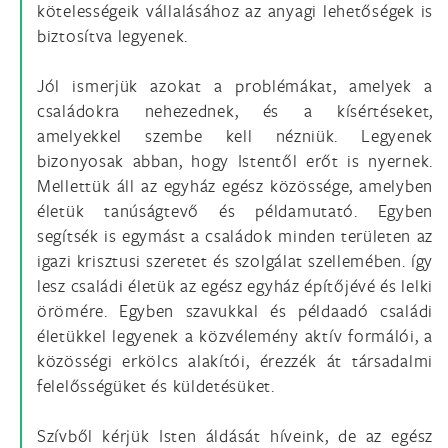
kötelességeik vállalásához az anyagi lehetőségek is
biztosítva legyenek.
Jól ismerjük azokat a problémákat, amelyek a
családokra nehezednek, és a kísértéseket,
amelyekkel szembe kell nézniük. Legyenek
bizonyosak abban, hogy Istentől erőt is nyernek.
Mellettük áll az egyház egész közössége, amelyben
életük tanúságtevő és példamutató. Egyben
segítsék is egymást a családok minden területen az
igazi krisztusi szeretet és szolgálat szellemében. így
lesz családi életük az egész egyház építőjévé és lelki
örömére. Egyben szavukkal és példaadó családi
életükkel legyenek a közvélemény aktív formálói, a
közösségi erkölcs alakítói, érezzék át társadalmi
felelősségüket és küldetésüket.
Szívből kérjük Isten áldását híveink, de az egész