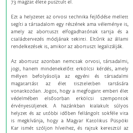
73 magzat élete pusztult el.
Ezt a helyzetet az orvosi technika fejlődése mellett
segíti a társadalom egy részének ama véleménye is,
amely az abortuszt elfogadhatónak tartja és a
családtervezés módjának tekinti. Eltűrik az állami
rendelkezések is, amikor az abortuszt legalizálják.
Az abortusz azonban nemcsak orvosi, társadalmi,
jogi, hanem mindenekelőtt erkölcsi kérdés, amely
mélyen befolyásolja az egyéni és társadalmi
magatartást az élet tiszteletben tartására
vonatkozóan. Jogos, hogy a megfogant emberi élet
védelmében elsősorban erkölcsi szempontok
érvényesüljenek. A hazánkban kialakult súlyos
helyzet és az utóbbi időben fellángolt sokféle vita
is megkívánja, hogy a Magyar Katolikus Püspöki
Kar ismét szóljon híveihez, és rajtuk keresztül az