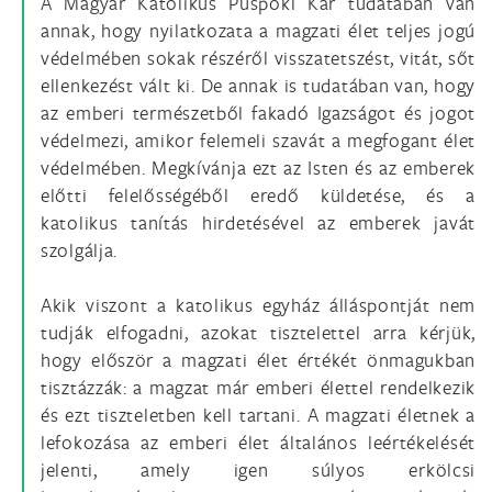
A Magyar Katolikus Püspöki Kar tudatában van
annak, hogy nyilatkozata a magzati élet teljes jogú
védelmében sokak részéről visszatetszést, vitát, sőt
ellenkezést vált ki. De annak is tudatában van, hogy
az emberi természetből fakadó Igazságot és jogot
védelmezi, amikor felemeli szavát a megfogant élet
védelmében. Megkívánja ezt az Isten és az emberek
előtti felelősségéből eredő küldetése, és a
katolikus tanítás hirdetésével az emberek javát
szolgálja.
Akik viszont a katolikus egyház álláspontját nem
tudják elfogadni, azokat tisztelettel arra kérjük,
hogy először a magzati élet értékét önmagukban
tisztázzák: a magzat már emberi élettel rendelkezik
és ezt tiszteletben kell tartani. A magzati életnek a
lefokozása az emberi élet általános leértékelését
jelenti, amely igen súlyos erkölcsi