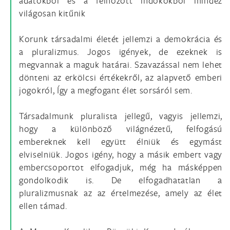
adatokból és a felhozott indokokból mindez
világosan kitűnik
Korunk társadalmi életét jellemzi a demokrácia és
a pluralizmus. Jogos igények, de ezeknek is
megvannak a maguk határai. Szavazással nem lehet
dönteni az erkölcsi értékekről, az alapvető emberi
jogokról, Így a megfogant élet sorsáról sem.
Társadalmunk pluralista jellegű, vagyis jellemzi,
hogy a különböző világnézetű, felfogású
embereknek kell együtt élniük és egymást
elviselniük. Jogos igény, hogy a másik embert vagy
embercsoportot elfogadjuk, még ha másképpen
gondolkodik is. De elfogadhatatlan a
pluralizmusnak az az értelmezése, amely az élet
ellen támad.