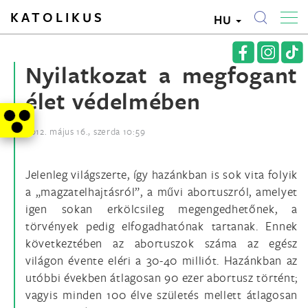
KATOLIKUS
HU
Nyilatkozat a megfogant
élet védelmében
2012. május 16., szerda 10:59
Jelenleg világszerte, így hazánkban is sok vita folyik
a „magzatelhajtásról”, a művi abortuszról, amelyet
igen sokan erkölcsileg megengedhetőnek, a
törvények pedig elfogadhatónak tartanak. Ennek
következtében az abortuszok száma az egész
világon évente eléri a 30-40 milliót. Hazánkban az
utóbbi években átlagosan 90 ezer abortusz történt;
vagyis minden 100 élve születés mellett átlagosan