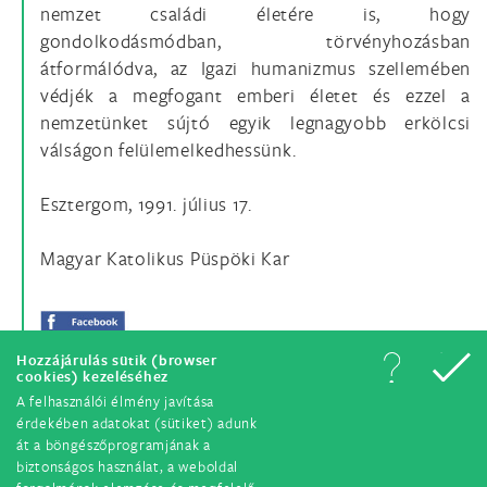
nemzet családi életére is, hogy
gondolkodásmódban, törvényhozásban
átformálódva, az Igazi humanizmus szellemében
védjék a megfogant emberi életet és ezzel a
nemzetünket sújtó egyik legnagyobb erkölcsi
válságon felülemelkedhessünk.
Esztergom, 1991. július 17.
Magyar Katolikus Püspöki Kar
Hozzájárulás sütik (browser
cookies) kezeléséhez
A felhasználói élmény javítása
érdekében adatokat (sütiket) adunk
át a böngészőprogramjának a
biztonságos használat, a weboldal