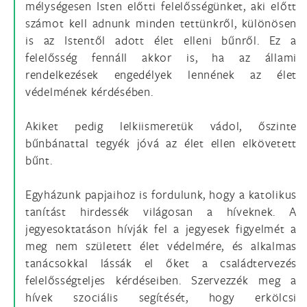
mélységesen Isten előtti felelősségünket, aki előtt
számot kell adnunk minden tettünkről, különösen
is az Istentől adott élet elleni bűnről. Ez a
felelősség fennáll akkor is, ha az állami
rendelkezések engedélyek lennének az élet
védelmének kérdésében.
Akiket pedig lelkiismeretük vádol, őszinte
bűnbánattal tegyék jóvá az élet ellen elkövetett
bűnt.
Egyházunk papjaihoz is fordulunk, hogy a katolikus
tanítást hirdessék világosan a híveknek. A
jegyesoktatáson hívják fel a jegyesek figyelmét a
meg nem született élet védelmére, és alkalmas
tanácsokkal lássák el őket a családtervezés
felelősségteljes kérdéseiben. Szervezzék meg a
hívek szociális segítését, hogy erkölcsi