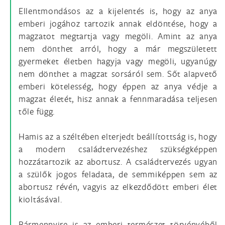
Ellentmondásos az a kijelentés is, hogy az anya
emberi jogához tartozik annak eldöntése, hogy a
magzatot megtartja vagy megöli. Amint az anya
nem dönthet arról, hogy a már megszületett
gyermeket életben hagyja vagy megöli, ugyanúgy
nem dönthet a magzat sorsáról sem. Sőt alapvető
emberi kötelesség, hogy éppen az anya védje a
magzat életét, hisz annak a fennmaradása teljesen
tőle függ.
Hamis az a széltében elterjedt beállítottság is, hogy
a modern családtervezéshez szükségképpen
hozzátartozik az abortusz. A családtervezés ugyan
a szülők jogos feladata, de semmiképpen sem az
abortusz révén, vagyis az elkezdődött emberi élet
kioltásával.
Bármennyire is az emberi természet törvényéből