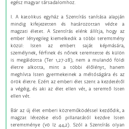
egész magyar társadalomhoz.
I. A katolikus egyház a Szentírás tanítása alapján
mindig kifejezetten és határozottan védte a
magzati életet. A Szentírás elénk állítja, hogy az
ember lényegileg kiemelkedik a többi teremtmény
közül: Isten az embert saját képmására,
személynek, férfinek és nőnek teremtette és külön
is megáldotta (Ter 1,27-28); nem a mulandó földi
életre alkotta, mint a többi élőlényt, hanem
meghívta Isten gyermekeinek a méltóságára és az
örök életre. Ezért az emberi élet szent a kezdetétől
a végéig, és aki az élet ellen vét, a teremtő Isten
ellen vét.
Bár az új élet emberi közreműködéssel kezdődik, a
magzat létezése első pillanatától kezdve Isten
teremtménye (vö Iz 44,2). Szól a Szentírás olyan