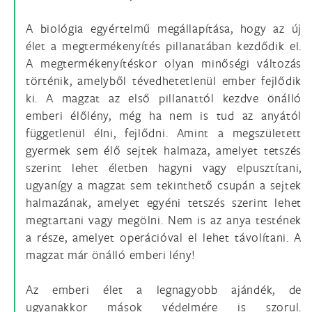
A biológia egyértelmű megállapítása, hogy az új
élet a megtermékenyítés pillanatában kezdődik el.
A megtermékenyítéskor olyan minőségi változás
történik, amelyből tévedhetetlenül ember fejlődik
ki. A magzat az első pillanattól kezdve önálló
emberi élőlény, még ha nem is tud az anyától
függetlenül élni, fejlődni. Amint a megszületett
gyermek sem élő sejtek halmaza, amelyet tetszés
szerint lehet életben hagyni vagy elpusztítani,
ugyanígy a magzat sem tekinthető csupán a sejtek
halmazának, amelyet egyéni tetszés szerint lehet
megtartani vagy megölni. Nem is az anya testének
a része, amelyet operációval el lehet távolítani. A
magzat már önálló emberi lény!
Az emberi élet a legnagyobb ajándék, de
ugyanakkor mások védelmére is szorul.