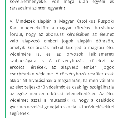
következményeket von maga után egyéni és
társadalmi szinten egyaránt.
V. Mindezek alapján a Magyar Katolikus Püspöki
Kar mindenekelőtt a magyar törvény- hozáshoz
fordul, hogy az abortusz kérdésében az élethez
való alapvető emberi jogok alapján döntsön,
amelyik korlátozás nélkül kiterjed a magzati élet
védelmére is, és az orvosok lelkiismereti
szabadságára is. A törvényhozást kötelezi az
erkölcsi értékek, az alapvető emberi jogok
csorbítatlan védelme. A törvényhozó testület csak
akkor áll hivatásának a magaslatán, ha meri vállalni
az élet teljeskörű védelmét és csak így szolgálhatja
az egész nemzet erkölcsi felemelkedését. Az élet
védelmet azzal is mutassák ki. hogy a családok
gyermeknevelési gondjain szociális intézkedésekkel
segítenek.