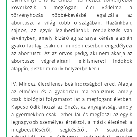
következik a megfogant élet védelme, a
törvényhozás többé-kevésbé legalizálja az
abortuszt a világ több országában. Hazánkban,
sajnos, az egyik legliberálisabb rendelkezés van
érvényben, amely kizárólag az anya kérése alapján
gyakorlatilag csaknem minden esetben engedélyezi
az abortuszt. Az az orvos pedig, aki nem akarja az
abortuszt végrehajtani lelkiismereti indokok
alapján, diszkriminatív helyzetbe kerül.
IV. Mindez életellenes beállítottságból ered. Alapja
az elméleti és a gyakorlati materializmus, amely
csak biológiai folyamatot lát a megfogant életben.
Kapcsolódik hozzá az önzés, az anyagiasság, amely
a gyermekben csak terhet lát és megfoszt az egyik
legnagyobb személyes értéktől, a másik életének a
megbecsülésétől, segítésétől, A statisztikai