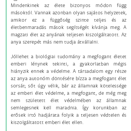
Mindenkinek az élete bizonyos módon függ
másoktól. Vannak azonban olyan sajátos helyzetek,
amikor ez a függőség szinte teljes és az
életbenmaradás mások segítségét kívánja meg. A
magzati élet az anyának teljesen kiszolgáltatott. Az
anya szerepét más nem tudja átvállalni.
Jóllehet a biológiai tudomány a megfogant életet
emberi lénynek tekinti, a gyakorlatban mégis
hiányzik ennek a védelme. A társadalom egy része
az anya autonóm döntésére bízza a megfogant élet
sorsát; sőt úgy vélik, bár az államnak kötelessége
az emberi élet védelme, a megfogant, de még meg
nem született élet védelmében az államnak
semlegesnek kell maradnia. Így korunkban az
erősek irtó hadjárata folyik a teljesen védtelen és
kiszolgáltatott emberi élet ellen.