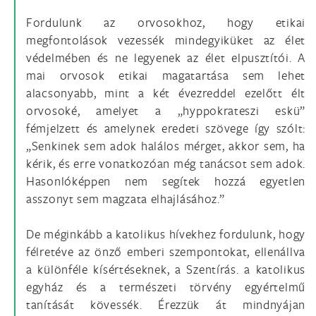
Fordulunk az orvosokhoz, hogy etikai
megfontolások vezessék mindegyiküket az élet
védelmében és ne legyenek az élet elpusztítói. A
mai orvosok etikai magatartása sem lehet
alacsonyabb, mint a két évezreddel ezelőtt élt
orvosoké, amelyet a „hyppokrateszi eskü”
fémjelzett és amelynek eredeti szövege így szólt:
„Senkinek sem adok halálos mérget, akkor sem, ha
kérik, és erre vonatkozóan még tanácsot sem adok.
Hasonlóképpen nem segítek hozzá egyetlen
asszonyt sem magzata elhajlásához.”
De méginkább a katolikus hívekhez fordulunk, hogy
félretéve az önző emberi szempontokat, ellenállva
a különféle kísértéseknek, a Szentírás. a katolikus
egyház és a természeti törvény egyértelmű
tanítását kövessék. Érezzük át mindnyájan