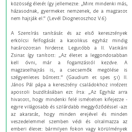
közösség életét így jellemezte: „Mint mindenki más,
házasodnak, gyermeket nemzenek, de a magzatot
nem hajtják el.” (Levél Diognetoszhoz V.6)
A Szentírás tanítását és az első keresztények
erkölcsi felfogását a katolikus egyház mindig
határozottan hirdette. Legutóbb a II. Vatikáni
Zsinat így tanított: „Az életet a leggondosabban
kell óvni, már a fogamzástól kezdve. A
magzatelhajtás is, a csecsemők megölése is
szégyenletes bűntett.” (Gaudium et spes 51) II.
János Pál pápa a keresztény családokhoz intézett
apostoli buzdításában ezt írta: „Az Egyház arra
hivatott, hogy mindenki felé ismételten kifejezze -
egyre világosabb és szilárdabb meggyőződéssel -azt
az akaratát, hogy minden erejével és minden
veszedelemmel szemben védi és oltalmazza az
emberi életet: bármilyen fokon vagy körülmények