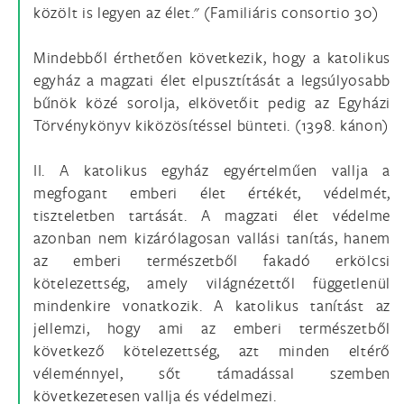
közölt is legyen az élet." (Familiáris consortio 30)
Mindebből érthetően következik, hogy a katolikus
egyház a magzati élet elpusztítását a legsúlyosabb
bűnök közé sorolja, elkövetőit pedig az Egyházi
Törvénykönyv kiközösítéssel bünteti. (1398. kánon)
II. A katolikus egyház egyértelműen vallja a
megfogant emberi élet értékét, védelmét,
tiszteletben tartását. A magzati élet védelme
azonban nem kizárólagosan vallási tanítás, hanem
az emberi természetből fakadó erkölcsi
kötelezettség, amely világnézettől függetlenül
mindenkire vonatkozik. A katolikus tanítást az
jellemzi, hogy ami az emberi természetből
következő kötelezettség, azt minden eltérő
véleménnyel, sőt támadással szemben
következetesen vallja és védelmezi.