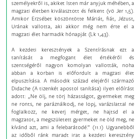
személyekről is, akiket Isten már anyjuk méhében, a
magzati életben kiválasztott és felkent (vö Jer 1,5).
Amikor Erzsébet köszöntötte Máriát, fiát, Jézust,
Urának vallotta, aki akkor még nem érte el a
magzati élet harmadik hónapját (Lk 1,43).
A kezdeti keresztények a Szentírásnak ezt a
tanítását a megfogant élet értékéről és
szentségéről nagyon komolyan vallották, noha
abban a korban is előfordult a magzati élet
elpusztítása. A második század elejéről származó
Didache (A tizenkét apostol tanítása) ilyen előírást
adott: „Ne ölj, ne törj házasságot, gyermeket meg
ne ronts, ne paráználkodj, ne lopj, varázslattal ne
foglalkozz, ne keverj mérget, ne hajtsd el a
magzatot, a megszületett gyermeket ne öld meg, ne
kívánd azt, ami a felebarátodé.” (11.1) Ugyanebből
az időből ránk maradt irat a kezdeti keresztény