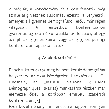
A médiák, a közvélemény és a döntéshozók még
szinte alig vesznek tudomást ezekről a tényekről,
amelyek a figyelmes demográfusok előtt már régen
világosak. A nemzetközi konferenciákon
gyakorlatilag szó nélkül átsiklanak felettük, ahogy
azt pl. az 1994-es kairói vagy az 1995-ös pekingi
konferencián tapasztalhattuk.
4. Az okok sokrétűek
Ennek a köztudatba még be nem került demográfiai
helyzetnek az okai kétségtelenül sokrétűek. J. Cl.
Chesnais, az „Institut National d’Etudes
Démographiques” (Párizs) munkatársa részben már
elemezte őket a korábban említett szakértői
konferencián.
[7]
Ezek közül néhány mindenesetre nagyon könnyen