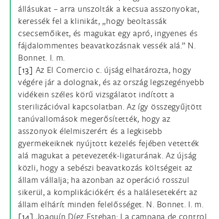
állásukat – arra unszolták a kecsua asszonyokat,
keressék fel a klinikát, „hogy beoltassák
csecsemőiket, és magukat egy apró, ingyenes és
fájdalommentes beavatkozásnak vessék alá.” N.
Bonnet. I. m.
[13]
Az El Comercio c. újság elhatározta, hogy
végére jár a dolognak, és az ország legszegényebb
vidékein széles körű vizsgálatot indított a
sterilizációval kapcsolatban. Az így összegyűjtött
tanúvallomások megerősítették, hogy az
asszonyok élelmiszerért és a legkisebb
gyermekeiknek nyújtott kezelés fejében vetették
alá magukat a petevezeték-ligaturának. Az újság
közli, hogy a sebészi beavatkozás költségeit az
állam vállalja; ha azonban az operáció rosszul
sikerül, a komplikációkért és a halálesetekért az
állam elhárít minden felelősséget. N. Bonnet. I. m.
[14]
Joaquín Díez Esteban: La campana de control