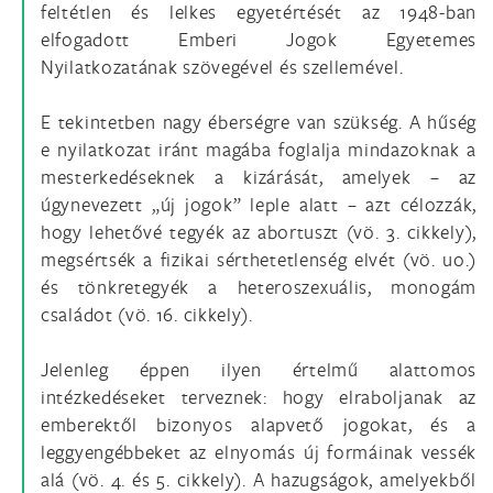
feltétlen és lelkes egyetértését az 1948-ban
elfogadott Emberi Jogok Egyetemes
Nyilatkozatának szövegével és szellemével.
E tekintetben nagy éberségre van szükség. A hűség
e nyilatkozat iránt magába foglalja mindazoknak a
mesterkedéseknek a kizárását, amelyek – az
úgynevezett „új jogok” leple alatt – azt célozzák,
hogy lehetővé tegyék az abortuszt (vö. 3. cikkely),
megsértsék a fizikai sérthetetlenség elvét (vö. uo.)
és tönkretegyék a heteroszexuális, monogám
családot (vö. 16. cikkely).
Jelenleg éppen ilyen értelmű alattomos
intézkedéseket terveznek: hogy elraboljanak az
emberektől bizonyos alapvető jogokat, és a
leggyengébbeket az elnyomás új formáinak vessék
alá (vö. 4. és 5. cikkely). A hazugságok, amelyekből