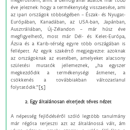
éve jeleznek: hogy a termékenység visszaesése, ami
az ipari országok többségében – Észak- és Nyugat-
Európában, Kanadában, az USA-ban, Japánban,
Ausztráliában, Új-Zélandon – már húsz éve
megfigyelhető, most már Dél- és Kelet-Európa,
Ázsia és a Karib-térség egyre több országában is
fellépett. Az egyik szakértő megjegyezte: azoknak
az országoknak az esetében, amelyeket alacsony
születési mutatók jellemeznek, „ha egyszer
megkezdődik a termékenységi átmenet, a
csökkenés a továbbiakban változatlanul
folytatódik.”
[5]
2. Egy általánosan elterjedt téves nézet
A népesség fejlődéséről szóló legtöbb tanulmány
már régóta terjeszti azt az általánossá vált, ám