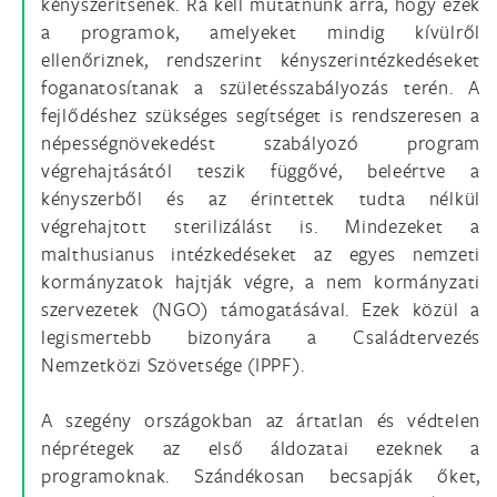
kényszerítsenek. Rá kell mutatnunk arra, hogy ezek
a programok, amelyeket mindig kívülről
ellenőriznek, rendszerint kényszerintézkedéseket
foganatosítanak a születésszabályozás terén. A
fejlődéshez szükséges segítséget is rendszeresen a
népességnövekedést szabályozó program
végrehajtásától teszik függővé, beleértve a
kényszerből és az érintettek tudta nélkül
végrehajtott sterilizálást is. Mindezeket a
malthusianus intézkedéseket az egyes nemzeti
kormányzatok hajtják végre, a nem kormányzati
szervezetek (NGO) támogatásával. Ezek közül a
legismertebb bizonyára a Családtervezés
Nemzetközi Szövetsége (IPPF).
A szegény országokban az ártatlan és védtelen
néprétegek az első áldozatai ezeknek a
programoknak. Szándékosan becsapják őket,