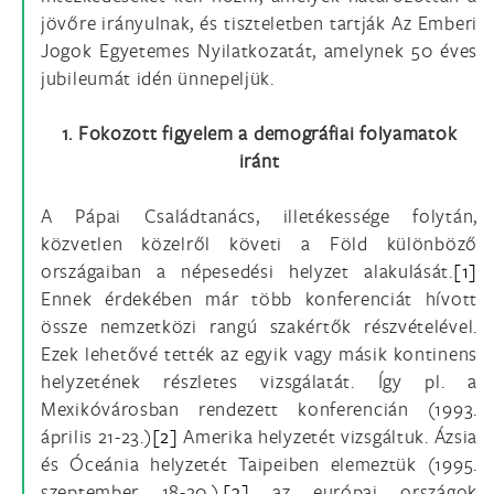
jövőre irányulnak, és tiszteletben tartják Az Emberi
Jogok Egyetemes Nyilatkozatát, amelynek 50 éves
jubileumát idén ünnepeljük.
1. Fokozott figyelem a demográfiai folyamatok
iránt
A Pápai Családtanács, illetékessége folytán,
közvetlen közelről követi a Föld különböző
országaiban a népesedési helyzet alakulását.
[1]
Ennek érdekében már több konferenciát hívott
össze nemzetközi rangú szakértők részvételével.
Ezek lehetővé tették az egyik vagy másik kontinens
helyzetének részletes vizsgálatát. Így pl. a
Mexikóvárosban rendezett konferencián (1993.
április 21-23.)
[2]
Amerika helyzetét vizsgáltuk. Ázsia
és Óceánia helyzetét Taipeiben elemeztük (1995.
szeptember 18-20.),
[3]
az európai országok