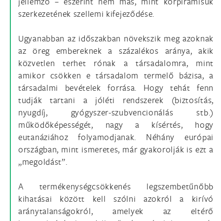
jellemző – eszerint nem más, mint korpiramisuk
szerkezetének szellemi kifejeződése.
Ugyanabban az időszakban növekszik meg azoknak
az öreg embereknek a százalékos aránya, akik
közvetlen terhet rónak a társadalomra, mint
amikor csökken e társadalom termelő bázisa, a
társadalmi bevételek forrása. Hogy tehát fenn
tudják tartani a jóléti rendszerek (biztosítás,
nyugdíj, gyógyszer-szubvencionálás stb.)
működőképességét, nagy a kísértés, hogy
eutanáziához folyamodjanak. Néhány európai
országban, mint ismeretes, már gyakorolják is ezt a
„megoldást”.
A termékenységcsökkenés legszembetűnőbb
kihatásai között kell szólni azokról a kirívó
aránytalanságokról, amelyek az eltérő