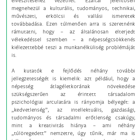
elveszítéséhez vezethet. Ezáltal jelentősen
megnehezül a kulturális, tudományos, technikai,
művészeti, erkölcsi és vallási ismeretek
továbbadása. Ezen túlmenően arra is szeretnénk
rámutatni, hogy – az általánosan elterjedt
vélekedéssel szemben – a népességcsökkenés
kiélezettebbé teszi a munkanélküliség problémáját
is.
A kutatók e fejlődés néhány további
jellegzetességét is kiemelik: azt például, hogy a
népesség átlagéletkorának növekedése
szükségszerűen az érintett társadalom
pszichológiai arculatára is rányomja bélyegét: a
„kedvetlenség”, az intellektuális, gazdasági,
tudományos és társadalmi erőtlenség csakúgy,
mint a kreativitás hiánya – ami néhány
„túlöregedett” nemzetre, úgy tűnik, már ma is