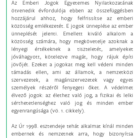
Az Emberi Jogok Egyetemes Nyilatkozatának
ötvenedik évfordulója ebben az összefüggésben
hozzájárul ahhoz, hogy felfrissítse az emberi
közösség emlékezetét. E jogok ünneplése az ember
ünneplését jelenti. Emellett kiváló alkalom a
közösség számára, hogy megkövetelje azoknak a
lényegi értékeknek a tiszteletét, amelyeket
jóváhagyott, kötelezve magát, hogy rájuk építi
jövőjét. Ezeket a jogokat meg kell védeni minden
támadás ellen, ami az államok, a nemzetközi
szervezetek, a magánszervezetek vagy egyes
személyek részéről fenyegeti őket. A védelmet
élvező jogok: az élethez való jog, a fizikai és lelki
sérthetetlenséghez való jog és minden ember
egyenrangúsága (vö. 1. cikkely).
Az Úr 1998. esztendeje tehát alkalmat kínál minden
embernek és nemzetnek arra, hogy bizonyítsa