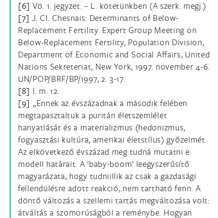
[6]
Vö. 1. jegyzet. – L. kötetünkben (A szerk. megj.)
[7]
J. Cl. Chesnais: Determinants of Below-
Replacement Fertility. Expert Group Meeting on
Below-Replacement Fertility, Population Division,
Department of Economic and Social Affairs, United
Nations Sekreteriat, New York, 1997. november 4-6.
UN/POP/BRF/BP/1997, 2. 3-17.
[8]
I. m. 12.
[9]
„Ennek az évszázadnak a második felében
megtapasztaltuk a puritán életszemlélet
hanyatlását és a materializmus (hedonizmus,
fogyasztási kultúra, amerikai életstílus) győzelmét.
Az elkövetkező évszázad meg tudná mutatni e
modell határait. A ‘baby-boom’ leegyszerűsítő
magyarázata, hogy tudniillik az csak a gazdasági
fellendülésre adott reakció, nem tartható fenn. A
döntő változás a szellemi tartás megváltozása volt:
átváltás a szomorúságból a reménybe. Hogyan