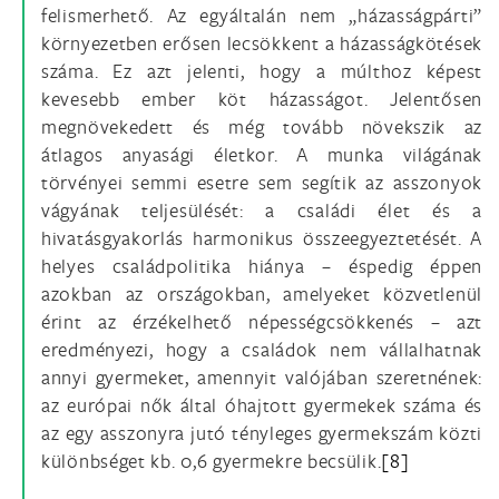
felismerhető. Az egyáltalán nem „házasságpárti”
környezetben erősen lecsökkent a házasságkötések
száma. Ez azt jelenti, hogy a múlthoz képest
kevesebb ember köt házasságot. Jelentősen
megnövekedett és még tovább növekszik az
átlagos anyasági életkor. A munka világának
törvényei semmi esetre sem segítik az asszonyok
vágyának teljesülését: a családi élet és a
hivatásgyakorlás harmonikus összeegyeztetését. A
helyes családpolitika hiánya – éspedig éppen
azokban az országokban, amelyeket közvetlenül
érint az érzékelhető népességcsökkenés – azt
eredményezi, hogy a családok nem vállalhatnak
annyi gyermeket, amennyit valójában szeretnének:
az európai nők által óhajtott gyermekek száma és
az egy asszonyra jutó tényleges gyermekszám közti
különbséget kb. 0,6 gyermekre becsülik.
[8]