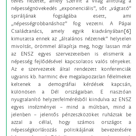
téves nézetet, amely szerint a világ állítólag a
népességnövekedés „exponenciális”, sőt „vágtató”
spiráljának fogságába esett, ami
„népességrobbanáshoz” fog vezetni. A Pápai
Családtanács, amely egyik kiadványában
[6]
kimutatta ennek az „általános nézetnek” helytelen
mivoltát, örömmel állapítja meg, hogy lassan már
az ENSZ egyes szervezeteiben is elismerik a
népesség fejlődésével kapcsolatos valós tényeket.
Az e szervezetek által rendezett konferenciák
ugyanis kb. harminc éve megalapozatlan félelmeket
keltenek a demográfiai kérdések kapcsán,
különösen a Dél országaiban. E riasztóan
nyugtalanító helyzetfelmérésből kiindulva az ENSZ
egyes intézményei – mind a múltban, mind a
jelenben – jelentős pénzeszközöket ruháztak be
azzal a céllal, hogy számos országot a
népességkorlátozás politikájának bevezetésére