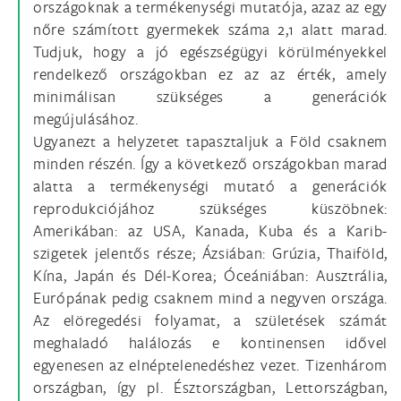
országoknak a termékenységi mutatója, azaz az egy
nőre számított gyermekek száma 2,1 alatt marad.
Tudjuk, hogy a jó egészségügyi körülményekkel
rendelkező országokban ez az az érték, amely
minimálisan szükséges a generációk
megújulásához.
Ugyanezt a helyzetet tapasztaljuk a Föld csaknem
minden részén. Így a következő országokban marad
alatta a termékenységi mutató a generációk
reprodukciójához szükséges küszöbnek:
Amerikában: az USA, Kanada, Kuba és a Karib-
szigetek jelentős része; Ázsiában: Grúzia, Thaiföld,
Kína, Japán és Dél-Korea; Óceániában: Ausztrália,
Európának pedig csaknem mind a negyven országa.
Az elöregedési folyamat, a születések számát
meghaladó halálozás e kontinensen idővel
egyenesen az elnéptelenedéshez vezet. Tizenhárom
országban, így pl. Észtországban, Lettországban,