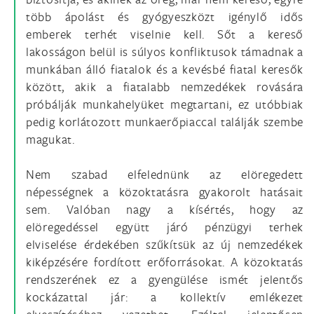
több ápolást és gyógyeszközt igénylő idős
emberek terhét viselnie kell. Sőt a kereső
lakosságon belül is súlyos konfliktusok támadnak a
munkában álló fiatalok és a kevésbé fiatal keresők
között, akik a fiatalabb nemzedékek rovására
próbálják munkahelyüket megtartani, ez utóbbiak
pedig korlátozott munkaerőpiaccal találják szembe
magukat.
Nem szabad elfelednünk az elöregedett
népességnek a közoktatásra gyakorolt hatásait
sem. Valóban nagy a kísértés, hogy az
elöregedéssel együtt járó pénzügyi terhek
elviselése érdekében szűkítsük az új nemzedékek
kiképzésére fordított erőforrásokat. A közoktatás
rendszerének ez a gyengülése ismét jelentős
kockázattal jár: a kollektív emlékezet