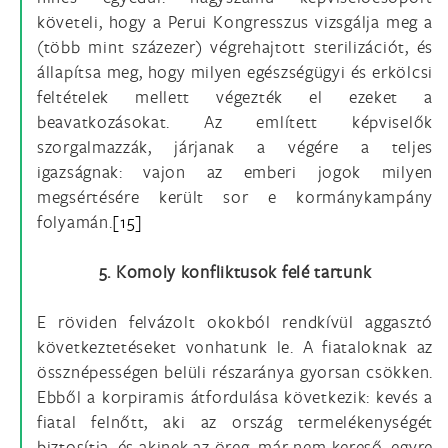
követeli, hogy a Perui Kongresszus vizsgálja meg a
(több mint százezer) végrehajtott sterilizációt, és
állapítsa meg, hogy milyen egészségügyi és erkölcsi
feltételek mellett végezték el ezeket a
beavatkozásokat. Az említett képviselők
szorgalmazzák, járjanak a végére a teljes
igazságnak: vajon az emberi jogok milyen
megsértésére került sor e kormánykampány
folyamán.
[15]
5. Komoly konfliktusok felé tartunk
E röviden felvázolt okokból rendkívül aggasztó
következtetéseket vonhatunk le. A fiataloknak az
össznépességen belüli részaránya gyorsan csökken.
Ebből a korpiramis átfordulása következik: kevés a
fiatal felnőtt, aki az ország termelékenységét
biztosítja, és akinek az öreg, már nem kereső, egyre