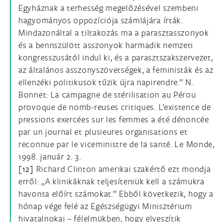
Egyháznak a terhesség megelőzésével szembeni
hagyományos oppozíciója számlájára írták.
Mindazonáltal a tiltakozás ma a parasztasszonyok
és a bennszülött asszonyok harmadik nemzeti
kongresszusától indul ki, és a parasztszakszervezet,
az általános asszonyszövetségek, a feministák és az
ellenzéki politikusok tűzik újra napirendre.” N.
Bonnet: La campagne de stérilisation au Pérou
provoque de nomb-reuses critiques. L’existence de
pressions exercées sur les femmes a été dénoncée
par un journal et plusieures organisations et
reconnue par le viceministre de la santé. Le Monde,
1998. január 2. 3.
[12]
Richard Clinton amerikai szakértő ezt mondja
erről: „A klinikáknak teljesíteniük kell a számukra
havonta előírt számokat.” Ebből következik, hogy a
hónap vége felé az Egészségügyi Minisztérium
hivatalnokai – félelmükben, hogy elveszítik