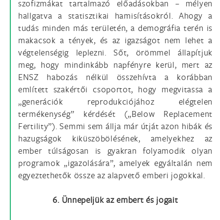
szofizmákat tartalmazó előadásokban – mélyen
hallgatva a statisztikai hamisításokról. Ahogy a
tudás minden más területén, a demográfia terén is
makacsok a tények, és az igazságot nem lehet a
végtelenségig leplezni. Sőt, örömmel állapítjuk
meg, hogy mindinkább napfényre kerül, mert az
ENSZ habozás nélkül összehívta a korábban
említett szakértői csoportot, hogy megvitassa a
„generációk reprodukciójához elégtelen
termékenység” kérdését („Below Replacement
Fertility”). Semmi sem állja már útját azon hibák és
hazugságok kiküszöbölésének, amelyekhez az
ember túlságosan is gyakran folyamodik olyan
programok „igazolására”, amelyek egyáltalán nem
egyeztethetők össze az alapvető emberi jogokkal.
6. Ünnepeljük az embert és jogait