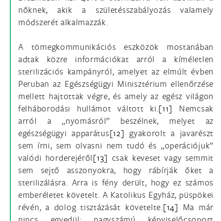
nőknek, akik a születésszabályozás valamely
módszerét alkalmazzák.
A tömegkommunikációs eszközök mostanában
adtak közre információkat arról a kíméletlen
sterilizációs kampányról, amelyet az elmúlt évben
Peruban az Egészségügyi Minisztérium ellenőrzése
mellett hajtottak végre, és amely az egész világon
felháborodási hullámot váltott ki.
[11]
Nemcsak
arról a „nyomásról” beszélnek, melyet az
egészségügyi apparátus
[12]
gyakorolt a javarészt
sem írni, sem olvasni nem tudó és „operációjuk”
valódi horderejéről
[13]
csak keveset vagy semmit
sem sejtő asszonyokra, hogy rábírják őket a
sterilizálásra. Arra is fény derült, hogy ez számos
emberéletet követelt. A Katolikus Egyház, püspökei
révén, a dolog tisztázását követelte.
[14]
Ma már
nincs egyedül: nagyszámú képviselőcsoport