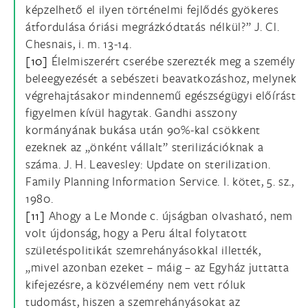
képzelhető el ilyen történelmi fejlődés gyökeres
átfordulása óriási megrázkódtatás nélkül?” J. Cl.
Chesnais, i. m. 13-14.
[10]
Élelmiszerért cserébe szerezték meg a személy
beleegyezését a sebészeti beavatkozáshoz, melynek
végrehajtásakor mindennemű egészségügyi előírást
figyelmen kívül hagytak. Gandhi asszony
kormányának bukása után 90%-kal csökkent
ezeknek az „önként vállalt” sterilizációknak a
száma. J. H. Leavesley: Update on sterilization.
Family Planning Information Service. I. kötet, 5. sz.,
1980.
[11]
Ahogy a Le Monde c. újságban olvasható, nem
volt újdonság, hogy a Peru által folytatott
születéspolitikát szemrehányásokkal illették,
„mivel azonban ezeket – máig – az Egyház juttatta
kifejezésre, a közvélemény nem vett róluk
tudomást, hiszen a szemrehányásokat az