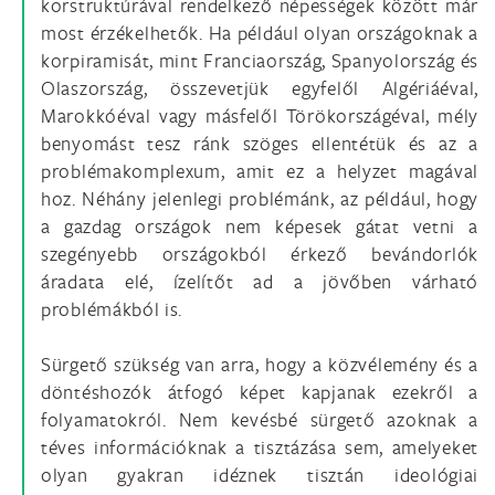
korstruktúrával rendelkező népességek között már
most érzékelhetők. Ha például olyan országoknak a
korpiramisát, mint Franciaország, Spanyolország és
Olaszország, összevetjük egyfelől Algériáéval,
Marokkóéval vagy másfelől Törökországéval, mély
benyomást tesz ránk szöges ellentétük és az a
problémakomplexum, amit ez a helyzet magával
hoz. Néhány jelenlegi problémánk, az például, hogy
a gazdag országok nem képesek gátat vetni a
szegényebb országokból érkező bevándorlók
áradata elé, ízelítőt ad a jövőben várható
problémákból is.
Sürgető szükség van arra, hogy a közvélemény és a
döntéshozók átfogó képet kapjanak ezekről a
folyamatokról. Nem kevésbé sürgető azoknak a
téves információknak a tisztázása sem, amelyeket
olyan gyakran idéznek tisztán ideológiai