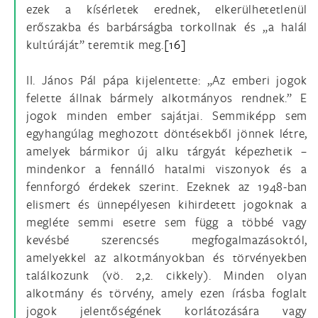
ezek a kísérletek erednek, elkerülhetetlenül
erőszakba és barbárságba torkollnak és „a halál
kultúráját” teremtik meg.
[16]
II. János Pál pápa kijelentette: „Az emberi jogok
felette állnak bármely alkotmányos rendnek.” E
jogok minden ember sajátjai. Semmiképp sem
egyhangúlag meghozott döntésekből jönnek létre,
amelyek bármikor új alku tárgyát képezhetik –
mindenkor a fennálló hatalmi viszonyok és a
fennforgó érdekek szerint. Ezeknek az 1948-ban
elismert és ünnepélyesen kihirdetett jogoknak a
megléte semmi esetre sem függ a többé vagy
kevésbé szerencsés megfogalmazásoktól,
amelyekkel az alkotmányokban és törvényekben
találkozunk (vö. 2,2. cikkely). Minden olyan
alkotmány és törvény, amely ezen írásba foglalt
jogok jelentőségének korlátozására vagy