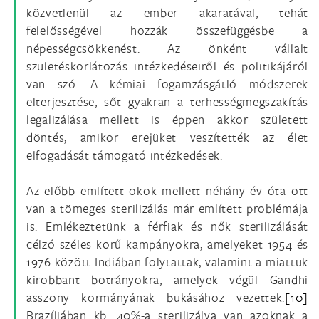
közvetlenül az ember akaratával, tehát
felelősségével hozzák összefüggésbe a
népességcsökkenést. Az önként vállalt
születéskorlátozás intézkedéseiről és politikájáról
van szó. A kémiai fogamzásgátló módszerek
elterjesztése, sőt gyakran a terhességmegszakítás
legalizálása mellett is éppen akkor született
döntés, amikor erejüket veszítették az élet
elfogadását támogató intézkedések.
Az előbb említett okok mellett néhány év óta ott
van a tömeges sterilizálás már említett problémája
is. Emlékeztetünk a férfiak és nők sterilizálását
célzó széles körű kampányokra, amelyeket 1954 és
1976 között Indiában folytattak, valamint a miattuk
kirobbant botrányokra, amelyek végül Gandhi
asszony kormányának bukásához vezettek.
[10]
Brazíliában kb. 40%-a sterilizálva van azoknak a