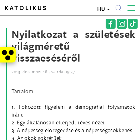
KATOLIKUS
HU
Nyilatkozat a születések
világméretű
visszaeséséről
2013. december 18., szerda 09:37
Tartalom
1. Fokozott figyelem a demográfiai folyamatok
iránt
2. Egy általánosan elterjedt téves nézet
3. A népesség elöregedése és a népességcsökkenés
4. Az okok sokrétűek