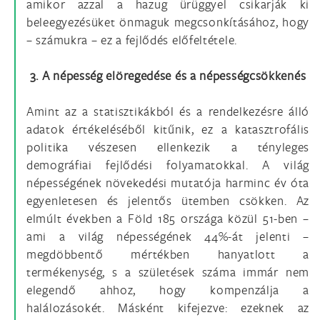
amikor azzal a hazug ürüggyel csikarják ki
beleegyezésüket önmaguk megcsonkításához, hogy
– számukra – ez a fejlődés előfeltétele.
3. A népesség elöregedése és a népességcsökkenés
Amint az a statisztikákból és a rendelkezésre álló
adatok értékeléséből kitűnik, ez a katasztrofális
politika vészesen ellenkezik a tényleges
demográfiai fejlődési folyamatokkal. A világ
népességének növekedési mutatója harminc év óta
egyenletesen és jelentős ütemben csökken. Az
elmúlt években a Föld 185 országa közül 51-ben –
ami a világ népességének 44%-át jelenti –
megdöbbentő mértékben hanyatlott a
termékenység, s a születések száma immár nem
elegendő ahhoz, hogy kompenzálja a
halálozásokét. Másként kifejezve: ezeknek az