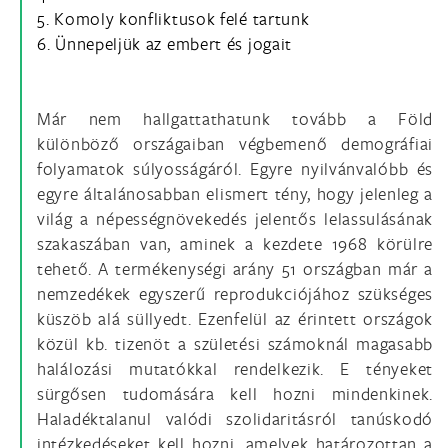
5. Komoly konfliktusok felé tartunk
6. Ünnepeljük az embert és jogait
Már nem hallgattathatunk tovább a Föld
különböző országaiban végbemenő demográfiai
folyamatok súlyosságáról. Egyre nyilvánvalóbb és
egyre általánosabban elismert tény, hogy jelenleg a
világ a népességnövekedés jelentős lelassulásának
szakaszában van, aminek a kezdete 1968 körülre
tehető. A termékenységi arány 51 országban már a
nemzedékek egyszerű reprodukciójához szükséges
küszöb alá süllyedt. Ezenfelül az érintett országok
közül kb. tizenöt a születési számoknál magasabb
halálozási mutatókkal rendelkezik. E tényeket
sürgősen tudomására kell hozni mindenkinek.
Haladéktalanul valódi szolidaritásról tanúskodó
intézkedéseket kell hozni, amelyek határozottan a