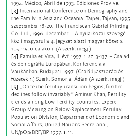
1994. México, Abril de 1993. Ediciones Provive.
[3]
International Conference on Demography and
the Family in Asia and Oceania. Taipei, Tajvan, 1995.
szeptember 18-20. The Franciscan Gabriel Printing
Co. Ltd., 1996. december. – A nyilatkozat szövegét
közli magyarul a 4. jegyzet alatti magyar kötet a
105-115. oldalakon. (A szerk. megj.)
[4]
Familia et Vita, II. évf. 1997. 1. sz. 3-137. – Család
és demográfia Európában. Konferencia a
Vatikánban, Budapest 1997. (Családpasztorációs
füzetek 1.) Szerk. Somorjai Ádám (A szerk. megj.)
[5]
„Once the fertility transition begins, further
declines follow invariably.” Aminur Khan, Fertility
trends among Low Fertility countries. Expert
Group Meeting on Below-Replacement Fertility,
Population Division, Department of Economic and
Social Affairs, United Nations Secretariat,
UN/pOp/BRF/BP 1997. 1. 11.