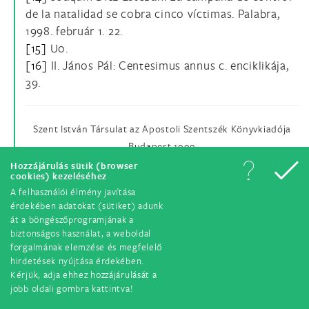
de la natalidad se cobra cinco víctimas. Palabra,
1998. február 1. 22.
[15]
Uo.
[16]
II. János Pál: Centesimus annus c. enciklikája,
39.
Szent István Társulat az Apostoli Szentszék Könyvkiadója
Budapest 1999
Az eredeti két dokumentum címe: Demographische
Hozzájárulás sütik (browser
cookies) kezeléséhez
Entwicklungen.
A felhasználói élmény javítása
Ihre ethischen und pastoralen Dimensionen. Instrumentum
érdekében adatokat (sütiket) adunk
Laboris, Citta del Vaticano 1994
át a böngészőprogramjának a
Erklarung zum Geburtenrückgang in der Welt, in:
biztonságos használat, a weboldal
forgalmának elemzése és megfelelő
L’Osservatore Romano.
hirdetések nyújtása érdekében.
Wochenausgabe in deutscher Sprache, 8. Mai 1998. Nr. 19.
Kérjük, adja ehhez hozzájárulását a
p. 8-9.
jobb oldali gombra kattintva!
A két dokumentumot fordította: Váróczi Zsuzsa