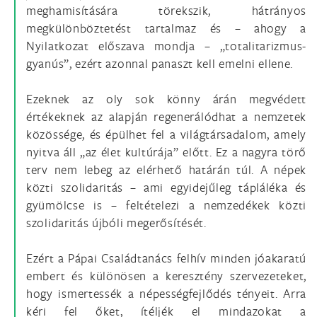
meghamisítására törekszik, hátrányos
megkülönböztetést tartalmaz és – ahogy a
Nyilatkozat előszava mondja – „totalitarizmus-
gyanús”, ezért azonnal panaszt kell emelni ellene.
Ezeknek az oly sok könny árán megvédett
értékeknek az alapján regenerálódhat a nemzetek
közössége, és épülhet fel a világtársadalom, amely
nyitva áll „az élet kultúrája” előtt. Ez a nagyra törő
terv nem lebeg az elérhető határán túl. A népek
közti szolidaritás – ami egyidejűleg tápláléka és
gyümölcse is – feltételezi a nemzedékek közti
szolidaritás újbóli megerősítését.
Ezért a Pápai Családtanács felhív minden jóakaratú
embert és különösen a keresztény szervezeteket,
hogy ismertessék a népességfejlődés tényeit. Arra
kéri fel őket, ítéljék el mindazokat a