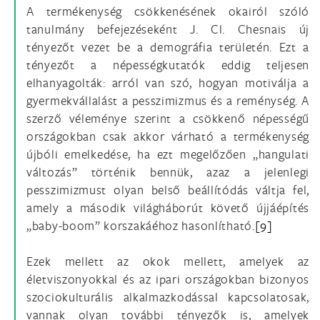
A termékenység csökkenésének okairól szóló
tanulmány befejezéseként J. Cl. Chesnais új
tényezőt vezet be a demográfia területén. Ezt a
tényezőt a népességkutatók eddig teljesen
elhanyagolták: arról van szó, hogyan motiválja a
gyermekvállalást a pesszimizmus és a reménység. A
szerző véleménye szerint a csökkenő népességű
országokban csak akkor várható a termékenység
újbóli emelkedése, ha ezt megelőzően „hangulati
változás” történik bennük, azaz a jelenlegi
pesszimizmust olyan belső beállítódás váltja fel,
amely a második világháborút követő újjáépítés
„baby-boom” korszakáéhoz hasonlítható.
[9]
Ezek mellett az okok mellett, amelyek az
életviszonyokkal és az ipari országokban bizonyos
szociokulturális alkalmazkodással kapcsolatosak,
vannak olyan további tényezők is, amelyek