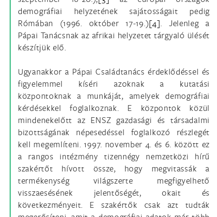
demográfiai helyzetének sajátosságait pedig
Rómában (1996. október 17-19.)
[4]
. Jelenleg a
Pápai Tanácsnak az afrikai helyzetet tárgyaló ülését
készítjük elő.
Ugyanakkor a Pápai Családtanács érdeklődéssel és
figyelemmel kíséri azoknak a kutatási
központoknak a munkáját, amelyek demográfiai
kérdésekkel foglalkoznak. E központok közül
mindenekelőtt az ENSZ gazdasági és társadalmi
bizottságának népesedéssel foglalkozó részlegét
kell megemlíteni. 1997. november 4. és 6. között ez
a rangos intézmény tizennégy nemzetközi hírű
szakértőt hívott össze, hogy megvitassák a
termékenység világszerte megfigyelhető
visszaesésének jelentőségét, okait és
következményeit. E szakértők csak azt tudták
megerősíteni, amit a demográfiai adatok már több