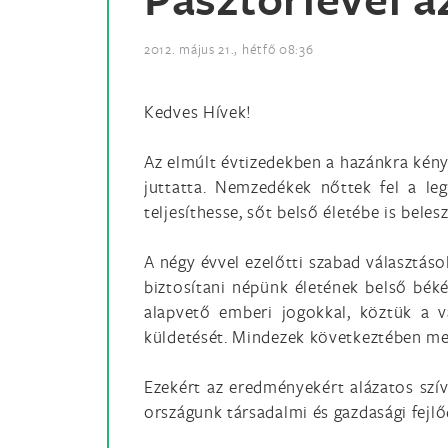
2012. május 21., hétfő 08:36
Kedves Hívek!
Az elmúlt évtizedekben a hazánkra kény
juttatta. Nemzedékek nőttek fel a leg
teljesíthesse, sőt belső életébe is beles
A négy évvel ezelőtti szabad választáso
biztosítani népünk életének belső bék
alapvető emberi jogokkal, köztük a v
küldetését. Mindezek következtében me
Ezekért az eredményekért alázatos szív
országunk társadalmi és gazdasági fejl