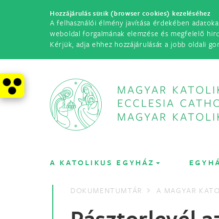
Hozzájárulás sütik (browser cookies) kezeléséhez
A felhasználói élmény javítása érdekében adatoka
weboldal forgalmának elemzése és megfelelő hir
Kérjük, adja ehhez hozzájárulását a jobb oldali go
A KATOLIKUS EGYHÁZ
EGYH
DOKUMENTUMTÁR
A MAGYAR KATO
Pásztorlevél a