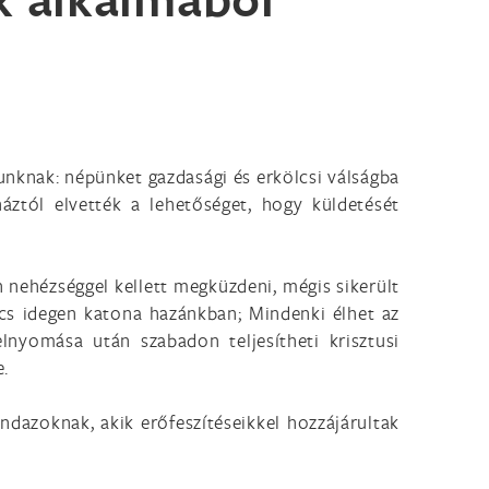
unknak: népünket gazdasági és erkölcsi válságba
háztól elvették a lehetőséget, hogy küldetését
n nehézséggel kellett megküzdeni, mégis sikerült
cs idegen katona hazánkban; Mindenki élhet az
lnyomása után szabadon teljesítheti krisztusi
.
ndazoknak, akik erőfeszítéseikkel hozzájárultak