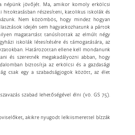
a népünk jövőjét. Ma, amikor komoly erkölcsi
hitoktatásban részesíteni, katolikus iskolák és
egyházunk. Nem közömbös, hogy mindez hogyan
választások idején sem hagyatkozhatunk a pártok
ilyen magatartást tanúsítottak az elmúlt négy
yházi iskolák létesítésére és támogatására, az
yzatokban. Határozottan ellene kell mondanunk
tani és szeretnék megakadályozni abban, hogy
dalomban biztosítja az erkölcsi és a gazdasági
ság csak egy a szabadságjogok között, az élet
szavazás szabad lehetőségével élni (vö. GS 75).
viselőket, akikre nyugodt lelkiismerettel bízzák