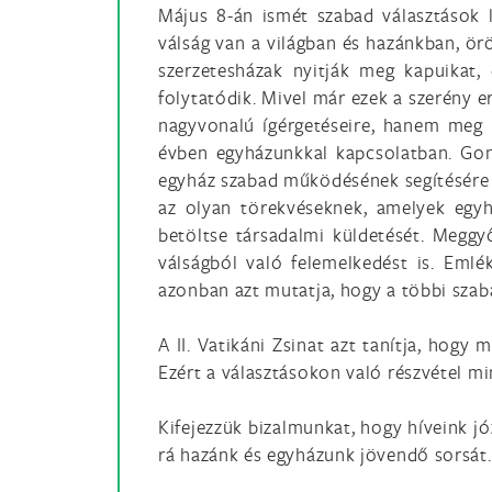
Május 8-án ismét szabad választások
válság van a világban és hazánkban, ör
szerzetesházak nyitják meg kapuikat
folytatódik. Mivel már ezek a szerény 
nagyvonalú ígérgetéseire, hanem meg k
évben egyházunkkal kapcsolatban. Gondo
egyház szabad működésének segítésére
az olyan törekvéseknek, amelyek egyh
betöltse társadalmi küldetését. Meggy
válságból való felemelkedést is. Emlé
azonban azt mutatja, hogy a többi szab
A II. Vatikáni Zsinat azt tanítja, hog
Ezért a választásokon való részvétel mi
Kifejezzük bizalmunkat, hogy híveink jó
rá hazánk és egyházunk jövendő sorsát.