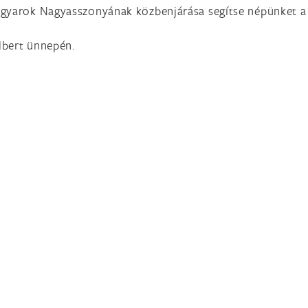
agyarok Nagyasszonyának közbenjárása segítse népünket a 
albert ünnepén.