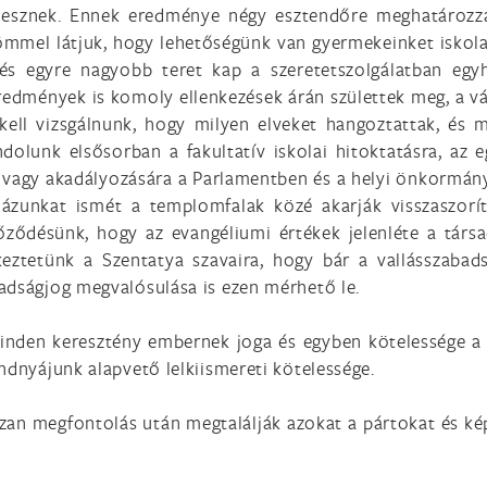
 lesznek. Ennek eredménye négy esztendőre meghatározz
ömmel látjuk, hogy lehetőségünk van gyermekeinket iskolai 
, és egyre nagyobb teret kap a szeretetszolgálatban 
eredmények is komoly ellenkezések árán születtek meg, a 
ell vizsgálnunk, hogy milyen elveket hangoztattak, és m
lunk elsősorban a fakultatív iskolai hitoktatásra, az eg
 vagy akadályozására a Parlamentben és a helyi önkormán
ázunkat ismét a templomfalak közé akarják visszaszorí
őződésünk, hogy az evangéliumi értékek jelenléte a társa
keztetünk a Szentatya szavaira, hogy bár a vallásszabad
adságjog megvalósulása is ezen mérhető le.
y minden keresztény embernek joga és egyben kötelessége a 
ndnyájunk alapvető lelkiismereti kötelessége.
zan megfontolás után megtalálják azokat a pártokat és kép