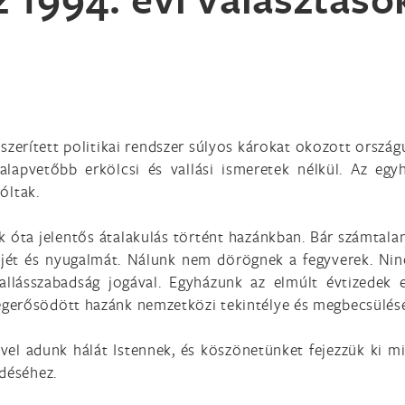
szerített politikai rendszer súlyos károkat okozott ország
alapvetőbb erkölcsi és vallási ismeretek nélkül. Az egy
zóltak.
k óta jelentős átalakulás történt hazánkban. Bár számtala
éjét és nyugalmát. Nálunk nem dörögnek a fegyverek. Nin
allásszabadság jogával. Egyházunk az elmúlt évtizedek e
gerősödött hazánk nemzetközi tekintélye és megbecsülése
vel adunk hálát Istennek, és köszönetünket fejezzük ki mi
ődéséhez.