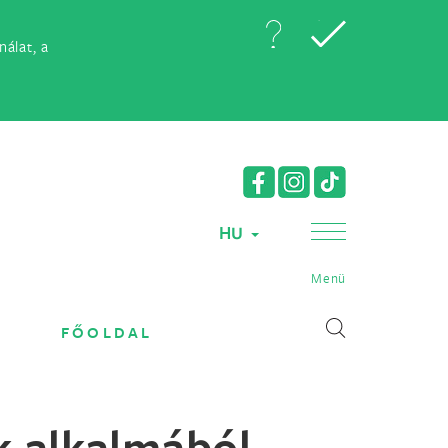
álat, a
HU
Menü
FŐOLDAL
ok alkalmából