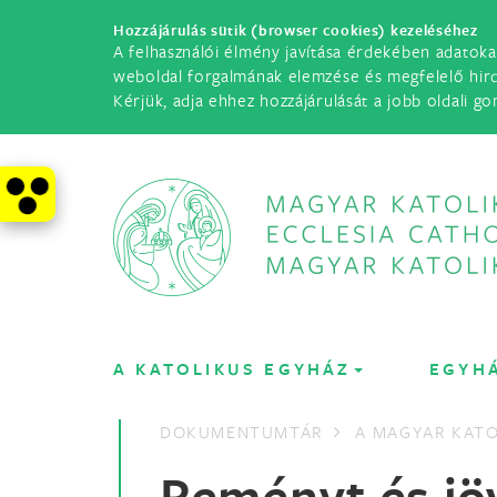
Hozzájárulás sütik (browser cookies) kezeléséhez
A felhasználói élmény javítása érdekében adatoka
weboldal forgalmának elemzése és megfelelő hir
Kérjük, adja ehhez hozzájárulását a jobb oldali go
A KATOLIKUS EGYHÁZ
EGYH
DOKUMENTUMTÁR
A MAGYAR KATO
Reményt és jö