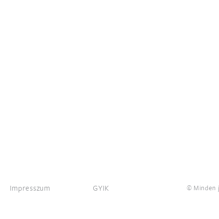
Impresszum
GYIK
© Minden j