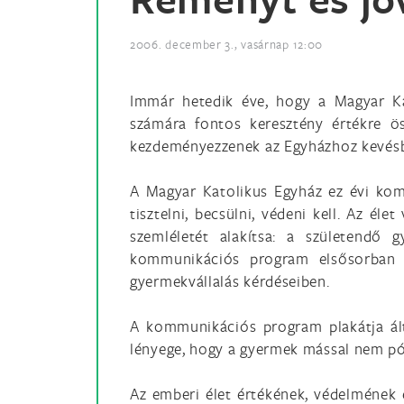
2006. december 3., vasárnap 12:00
Immár hetedik éve, hogy a Magyar Ka
számára fontos keresztény értékre ö
kezdeményezzenek az Egyházhoz kevésb
A Magyar Katolikus Egyház ez évi komm
tisztelni, becsülni, védeni kell. Az é
szemléletét alakítsa: a születendő 
kommunikációs program elsősorban az
gyermekvállalás kérdéseiben.
A kommunikációs program plakátja ált
lényege, hogy a gyermek mással nem póto
Az emberi élet értékének, védelmének é