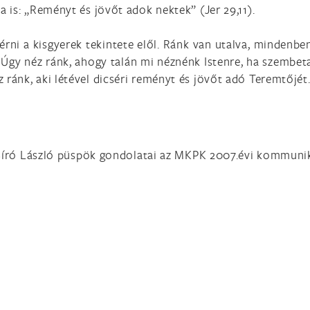
 is: „Reményt és jövőt adok nektek” (Jer 29,11).
érni a kisgyerek tekintete elől. Ránk van utalva, mindenbe
. Úgy néz ránk, ahogy talán mi néznénk Istenre, ha szembe
ánk, aki létével dicséri reményt és jövőt adó Teremtőjét
író László püspök gondolatai az MKPK 2007.évi kommuni