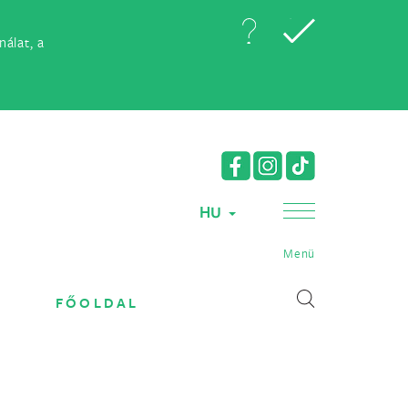
álat, a
HU
Menü
FŐOLDAL