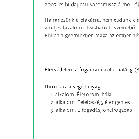
2007-es budapesti városmisszió mottója
Ha ránézünk a plakátra, nem tudunk kit
a teljes bizalom olvasható ki szeméből
Ebben a gyermekben maga az ember néz r
Életvédelem a fogantatástól a halálig
(B
Hitoktatási segédanyag
1. alkalom: Életöröm, hála
2. alkalom: Felelősség, életigenlés
3. alkalom: Elfogadás, önelfogadás