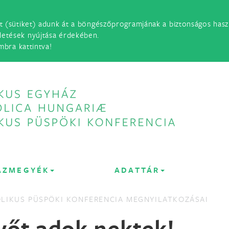
t (sütiket) adunk át a böngészőprogramjának a biztonságos haszn
detések nyújtása érdekében.
mbra kattintva!
ÁZMEGYÉK
ADATTÁR
LIKUS PÜSPÖKI KONFERENCIA MEGNYILATKOZÁSAI
vőt adok nektek!