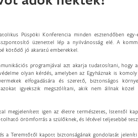
tolikus Püspöki Konferencia minden esztendőben egy-e
sszpontosító üzenettel lép a nyilvánosság elé. A komm
é kötődő jó akaratú emberekkel.
unikációs programjával azt akarja tudatosítani, hogy az 
let védelme olyan kérdés, amelyben az Egyháznak is komoly
gyermekek elfogadására és szerető, biztonságos környe
okat igyekszik megszólítani, akik nem állnak közel 
al megjelenített igen az életre természetes, Istentől k
lható örömforrás a szülőknek, és létével teljesebbé teszi 
s a Teremtőtől kapott biztonságának gondolatát jeleníti 