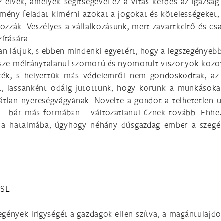
z elvek, amelyek segítségével ez a vitás kérdés az igazsá
emény feladat kimérni azokat a jogokat és kötelességeket
ozzák. Veszélyes a vállalkozásunk, mert zavartkeltő és c
ítására.
ágosan látjuk, s ebben mindenki egyetért, hogy a legszegén
része méltánytalanul szomorú és nyomorult viszonyok közö
lték, s helyettük más védelemről nem gondoskodtak, az
et, lassanként odáig jutottunk, hogy korunk a munkásoka
lan nyereségvágyának. Növelte a gondot a telhetetlen uz
 bár más formában – változatlanul űznek tovább. Ehhez j
t a hatalmába, úgyhogy néhány dúsgazdag ember a szegé
ÉSE
szegények irigységét a gazdagok ellen szítva, a magántulajd