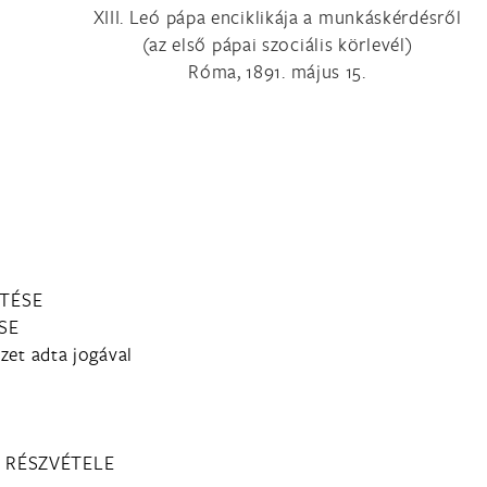
XIII. Leó pápa enciklikája a munkáskérdésről
(az első pápai szociális körlevél)
Róma, 1891. május 15.
TÉSE
SE
zet adta jogával
Ő RÉSZVÉTELE