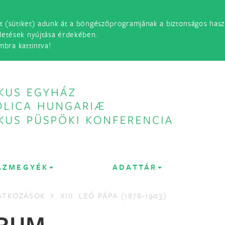
t (sütiket) adunk át a böngészőprogramjának a biztonságos haszn
detések nyújtása érdekében.
mbra kattintva!
ÁZMEGYÉK
ADATTÁR
LATKOZÁSOK
XIII. LEÓ PÁPA (1878-1903)
RUM