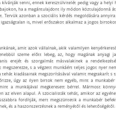
kívánják tenni, ennek keresztülvitelét pedig vagy a helyi
gi bajokon, ha a magántulajdont ily módon köztulajdonná át
t. Tervük azonban a szociális kérdés megoldására annyir
b igazságtalan is, mivel erőszakot alkalmaz a jogos birtoko
unkának, amit azok vállalnak, akik valamilyen kenyérkeres
enebbül szeme előtt lebeg, az, hogy magának anyagi ja
anis erejét és szorgalmát másvalakinek a rendelkezésér
 megszerezze, s a végzett munkáért teljes jogot nyer nem
Ha tehát kiadásainak megszorításával valamit megtakarít s 
őrizze, úgy az ilyen birtok nem egyéb, mint a munkabér
mint a munkájával megkeresett bérrel. Mármost könnye
en az elven alapul. A szocialisták tehát, amikor az egyéne
sszabbra fordítják, mert megszüntetik a munkabér befekt
ek, és a haszonszerzésnek a reményétől és lehetőségétől.