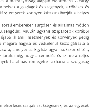
g és a méltányosság alapján eldönthető. A tárgy
, amelyek a gazdagok és szegények, a tőkések és
salárd emberek könnyen kihasználhatják a helyes
yebb sorsú embereken sürgősen és alkalmas módon
tt tengődik. Miután ugyanis az iparosok korábbi
 újabb állami intézmények és törvények pedig
t magára hagyta és védtelenül kiszolgáltatta a
sora, amelyet az Egyház ugyan sokszor elítélt,
árult még, hogy a termelés és szinte a teljes
nyek hatalmas tömegeire rakhatta a szolgaság
on eltörlését tartják szükségesnek, és az egyesek