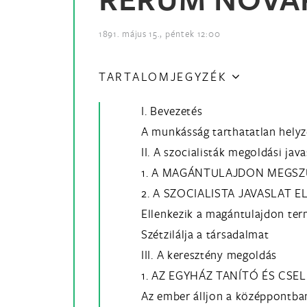
1891. május 15., péntek 12:00
TARTALOMJEGYZÉK
I. Bevezetés
A munkásság tarthatatlan helyz
II. A szocialisták megoldási java
1. A MAGÁNTULAJDON MEGS
2. A SZOCIALISTA JAVASLAT E
Ellenkezik a magántulajdon ter
Szétzilálja a társadalmat
III. A keresztény megoldás
1. AZ EGYHÁZ TANÍTÓ ÉS CSE
Az ember álljon a középpontba