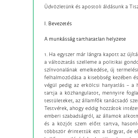
Üdvözletünk és apostoli áldásunk a Tis
I. Bevezetés
A munkásság tarthatatlan helyzete
1. Ha egyszer már lángra kapott az újí
a változtatás szelleme a politikai gond
színvonalának emelkedése, új termelé
felhalmozódása a kisebbség kezében é
végül pedig az erkölcsi hanyatlás – a
tartja a közhangulatot, mennyire fogl
testületeket, az államfők tanácsadó sze
Testvérek, ahogy eddig hozzátok intéze
emberi szabadságról, az államok alkot
és a közjót szem előtt tartva, haso
többször érintettük ezt a tárgyat, de 