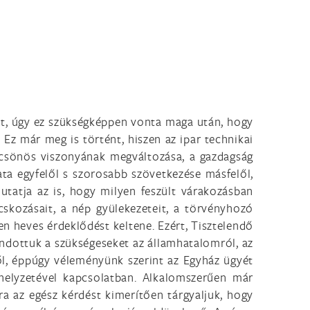
jét, úgy ez szükségképpen vonta maga után, hogy
 Ez már meg is történt, hiszen az ipar technikai
lcsönös viszonyának megváltozása, a gazdagság
a egyfelől s szorosabb szövetkezése másfelől,
utatja az is, hogy milyen feszült várakozásban
skozásait, a nép gyülekezeteit, a törvényhozó
en heves érdeklődést keltene. Ezért, Tisztelendő
ndottuk a szükségeseket az államhatalomról, az
ől, éppúgy véleményünk szerint az Egyház ügyét
helyzetével kapcsolatban. Alkalomszerűen már
ra az egész kérdést kimerítően tárgyaljuk, hogy