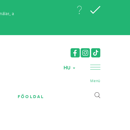
álat, a
HU
Menü
FŐOLDAL