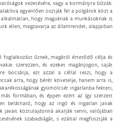
 hatóságok vezetésére, vagy a kormányra bízzák.
alakítva egyenlően osztják fel a polgárok közt a
a alkalmatlan, hogy maguknak a munkásoknak is
sok ellen, megzavarja az államrendet, alapjaiban
ő foglalkozást űznek, magától értetődő célja és
vakat szerezzen, és ezeket magánjogon, saját
e bocsátja, ezt azzal a céllal teszi, hogy a
csak arra, hogy bérét követelje, hanem arra is,
takarékosságának gyümölcsét ingatlanba fekteti,
 más formában, és éppen ezért az így szerzett
n belátható, hogy az ingó és ingatlan javak
k javait köztulajdonná akarják tenni, valójában
etésének szabadságát, s ezáltal megfosztják a