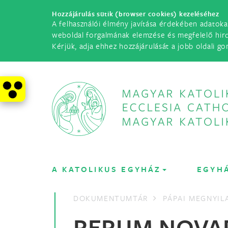
Hozzájárulás sütik (browser cookies) kezeléséhez
A felhasználói élmény javítása érdekében adatoka
weboldal forgalmának elemzése és megfelelő hir
Kérjük, adja ehhez hozzájárulását a jobb oldali go
A KATOLIKUS EGYHÁZ
EGYH
DOKUMENTUMTÁR
PÁPAI MEGNYI
RERUM NOVA