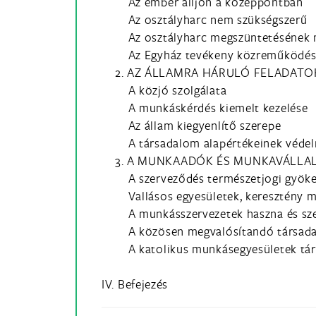
Az ember álljon a középpontban
Az osztályharc nem szükségszerű
Az osztályharc megszüntetésének
Az Egyház tevékeny közreműködé
2. AZ ÁLLAMRA HÁRULÓ FELADATO
A közjó szolgálata
A munkáskérdés kiemelt kezelése
Az állam kiegyenlítő szerepe
A társadalom alapértékeinek véde
3. A MUNKAADÓK ÉS MUNKAVÁLLAL
A szerveződés természetjogi gyöke
Vallásos egyesületek, keresztény 
A munkásszervezetek haszna és sz
A közösen megvalósítandó társada
A katolikus munkásegyesületek tá
IV. Befejezés