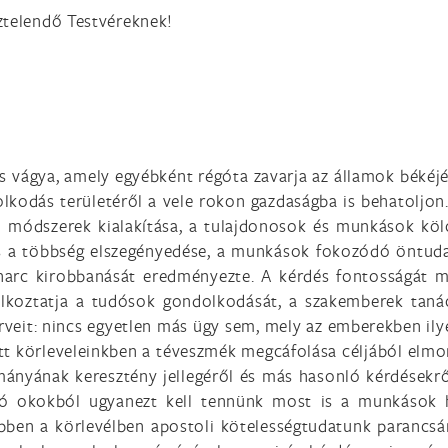
ztelendő Testvéreknek!
tás vágya, amely egyébként régóta zavarja az államok béké
olkodás területéről a vele rokon gazdaságba is behatoljon.
si módszerek kialakítása, a tulajdonosok és munkások kö
s a többség elszegényedése, a munkások fokozódó öntudat
 harc kirobbanását eredményezte. A kérdés fontosságát m
alkoztatja a tudósok gondolkodását, a szakemberek tanác
rveit: nincs egyetlen más ügy sem, mely az emberekben ily
tt körleveleinkben a téveszmék megcáfolása céljából elmo
mányának keresztény jellegéről és más hasonló kérdésekr
nló okokból ugyanezt kell tennünk most is a munkások 
ebben a körlevélben apostoli kötelességtudatunk parancsá