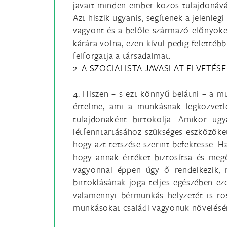
javait minden ember közös tulajdonává 
Azt hiszik ugyanis, segítenek a jelenle
vagyont és a belőle származó előnyöke
kárára volna, ezen kívül pedig felettéb
felforgatja a társadalmat.
2. A SZOCIALISTA JAVASLAT ELVETÉSE
4. Hiszen – s ezt könnyű belátni – a m
értelme, ami a munkásnak legközvetl
tulajdonaként birtokolja. Amikor ugy
létfenntartásához szükséges eszközöket
hogy azt tetszése szerint befektesse. 
hogy annak értéket biztosítsa és meg
vagyonnal éppen úgy ő rendelkezik, 
birtoklásának joga teljes egészében ez
valamennyi bérmunkás helyzetét is ro
munkásokat családi vagyonuk növelésén