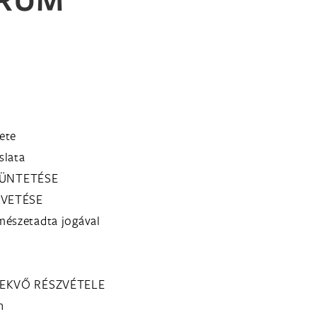
ete
slata
ZÜNTETÉSE
LVETÉSE
mészetadta jogával
LEKVŐ RÉSZVÉTELE
n