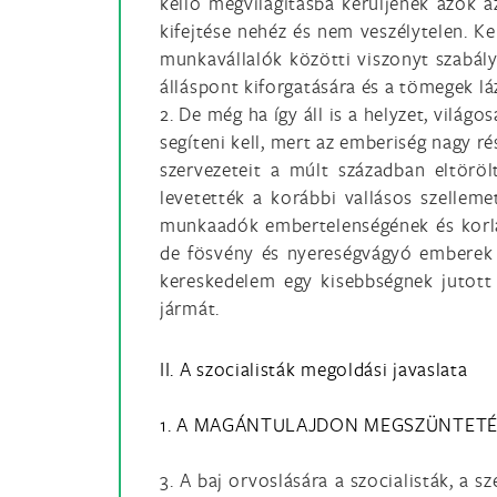
kellő megvilágításba kerüljenek azok a
kifejtése nehéz és nem veszélytelen. K
munkavállalók közötti viszonyt szabály
álláspont kiforgatására és a tömegek láz
2. De még ha így áll is a helyzet, vil
segíteni kell, mert az emberiség nagy 
szervezeteit a múlt században eltörö
levetették a korábbi vallásos szellem
munkaadók embertelenségének és korlát
de fösvény és nyereségvágyó emberek –
kereskedelem egy kisebbségnek jutot
jármát.
II. A szocialisták megoldási javaslata
1. A MAGÁNTULAJDON MEGSZÜNTET
3. A baj orvoslására a szocialisták, a 