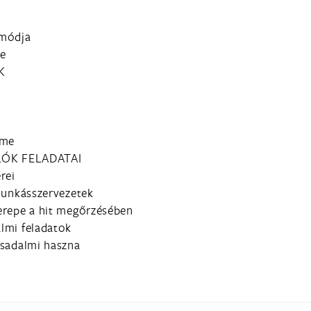
 módja
se
K
lme
ÓK FELADATAI
rei
munkásszervezetek
erepe a hit megőrzésében
lmi feladatok
rsadalmi haszna