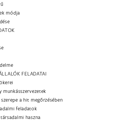
rű
nek módja
dése
ADATOK
se
édelme
ÁLLALÓK FELADATAI
ökerei
ny munkásszervezetek
 szerepe a hit megőrzésében
adalmi feladatok
 társadalmi haszna