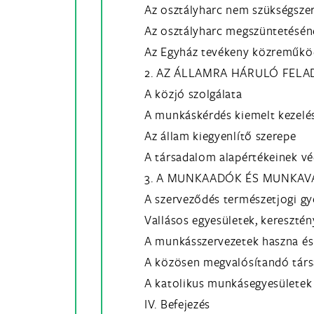
Az osztályharc nem szükségsze
Az osztályharc megszüntetésé
Az Egyház tevékeny közreműkö
2. AZ ÁLLAMRA HÁRULÓ FEL
A közjó szolgálata
A munkáskérdés kiemelt kezelé
Az állam kiegyenlítő szerepe
A társadalom alapértékeinek v
3. A MUNKAADÓK ÉS MUNKAV
A szerveződés természetjogi gy
Vallásos egyesületek, kereszté
A munkásszervezetek haszna és
A közösen megvalósítandó társ
A katolikus munkásegyesületek
IV. Befejezés