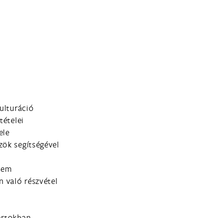
kulturáció
tételei
ele
zök segítségével
elem
n való részvétel
ortokban