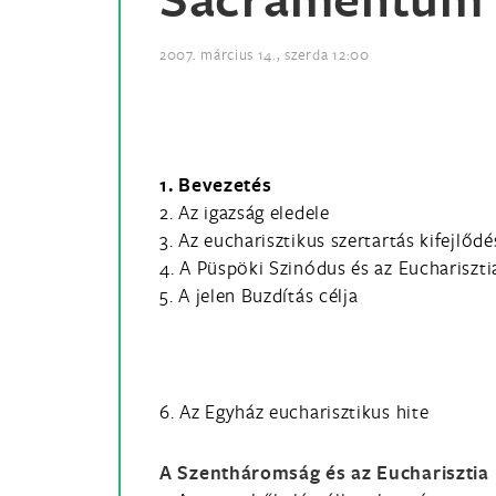
2007. március 14., szerda 12:00
1. Bevezetés
2. Az igazság eledele
3. Az eucharisztikus szertartás kifejlődé
4. A Püspöki Szinódus és az Euchariszti
5. A jelen Buzdítás célja
6. Az Egyház eucharisztikus hite
A Szentháromság és az Eucharisztia