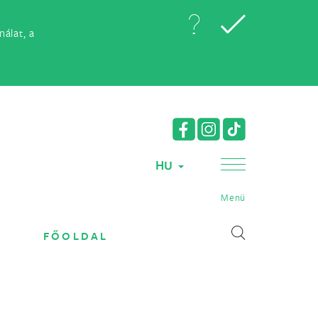
álat, a
HU
Menü
FŐOLDAL