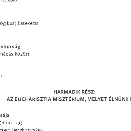
ógikus) katekézis
ámborság
imádás között
n
HARMADIK RÉSZ:
AZ EUCHARISZTIA MISZTÉRIUM, MELYET ÉLNÜNK 
mája
 (Róm 12,1)
átfogó hatékonysága