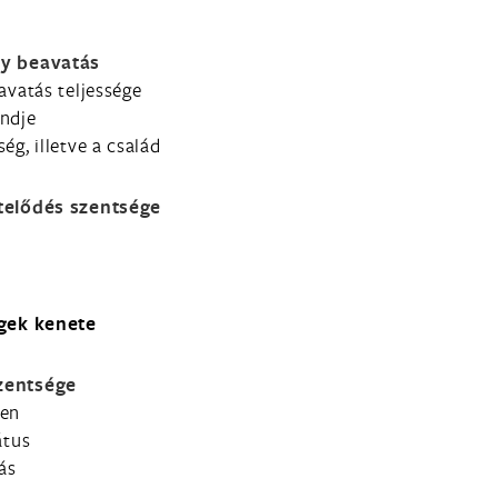
ny beavatás
avatás teljessége
endje
ég, illetve a család
ztelődés szentsége
egek kenete
szentsége
ben
átus
ás