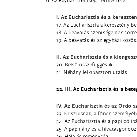
16. Az Egyház szentségi természete
I. Az Eucharisztia és a kereszté
17. Az Eucharisztia a keresztény be
18. A beavatás szentségeinek sorr
19. A beavatás és az egyházi közöss
II. Az Eucharisztia és a kienges
20. Belső összefüggésük
21. Néhány lelkipásztori utalás
22. III. Az Eucharisztia és a bet
IV. Az Eucharisztia és az Ordo 
23. Krisztusnak, a főnek személyé
24. Az Eucharisztia és a papi cölib
25. A paphiány és a hivatásgondoz
26. Hála és reménység