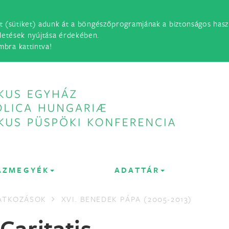
t (sütiket) adunk át a böngészőprogramjának a biztonságos haszn
detések nyújtása érdekében.
mbra kattintva!
ÁZMEGYÉK
ADATTÁR
LATKOZÁSOK
XVI. BENEDEK PÁPA (2005-2013)
aritatis