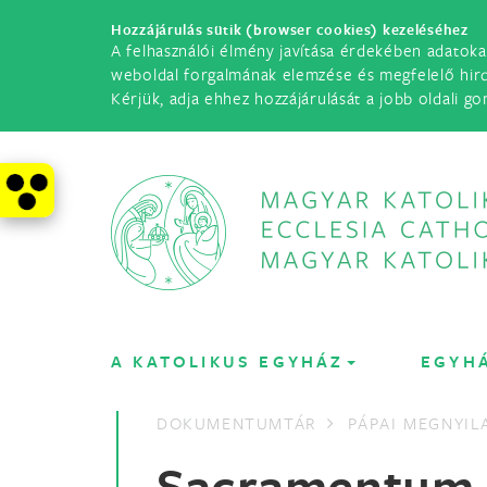
Hozzájárulás sütik (browser cookies) kezeléséhez
A felhasználói élmény javítása érdekében adatoka
weboldal forgalmának elemzése és megfelelő hir
Kérjük, adja ehhez hozzájárulását a jobb oldali go
A KATOLIKUS EGYHÁZ
EGYH
DOKUMENTUMTÁR
PÁPAI MEGNYI
Sacramentum C