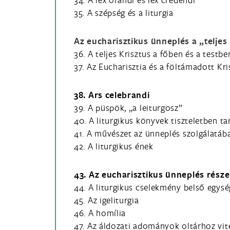
35. A szépség és a liturgia
Az eucharisztikus ünneplés a
„teljes
36. A teljes Krisztus a főben és a testbe
37. Az Eucharisztia és a föltámadott Kri
38. Ars celebrandi
39. A püspök, „a leiturgosz”
40. A liturgikus könyvek tiszteletben ta
41. A művészet az ünneplés szolgálatáb
42. A liturgikus ének
43. Az eucharisztikus ünneplés része
44. A liturgikus cselekmény belső egys
45. Az igeliturgia
46. A homília
47. Az áldozati adományok oltárhoz vit