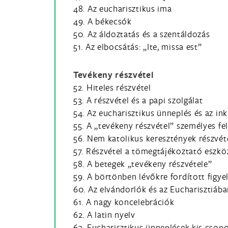
48. Az eucharisztikus ima
49. A békecsók
50. Az áldoztatás és a szentáldozás
51. Az elbocsátás: „Ite, missa est”
Tevékeny részvétel
52. Hiteles részvétel
53. A részvétel és a papi szolgálat
54. Az eucharisztikus ünneplés és az in
55. A „tevékeny részvétel” személyes fel
56. Nem katolikus keresztények részvét
57. Részvétel a tömegtájékoztató eszkö
58. A betegek „tevékeny részvétele”
59. A börtönben lévőkre fordított figy
60. Az elvándorlók és az Eucharisztiába
61. A nagy koncelebrációk
62. A latin nyelv
63. Eucharisztikus ünneplések kis csop