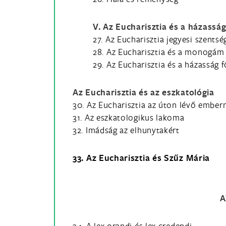
V. Az Eucharisztia és a házassá
27. Az Eucharisztia jegyesi szentsé
28. Az Eucharisztia és a monogám
29. Az Eucharisztia és a házasság 
Az Eucharisztia és az eszkatológia
30. Az Eucharisztia az úton lévő ember
31. Az eszkatologikus lakoma
32. Imádság az elhunytakért
33. Az Eucharisztia és Szűz Mária
A
34. A lex orandi és lex credendi