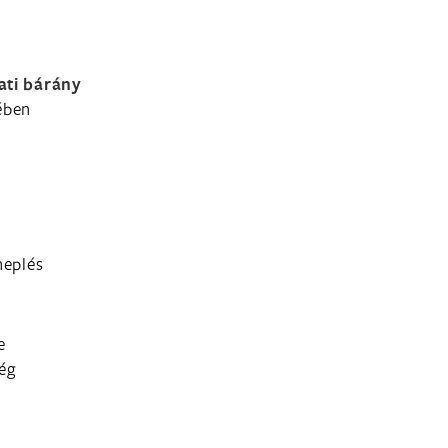
zati bárány
ében
neplés
e
ség