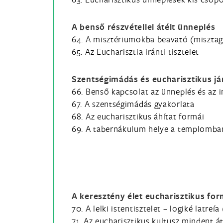
A benső részvétellel átélt ünneplés
64. A misztériumokba beavató (misztag
65. Az Eucharisztia iránti tisztelet
Szentségimádás és eucharisztikus j
66. Benső kapcsolat az ünneplés és az 
67. A szentségimádás gyakorlata
68. Az eucharisztikus áhítat formái
69. A tabernákulum helye a templomba
A keresztény élet eucharisztikus for
70. A lelki istentisztelet – logiké latreía
71. Az eucharisztikus kultusz mindent 