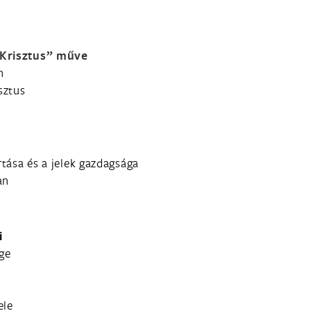
 Krisztus
” műve
n
sztus
rtása és a jelek gazdagsága
an
i
ége
ele