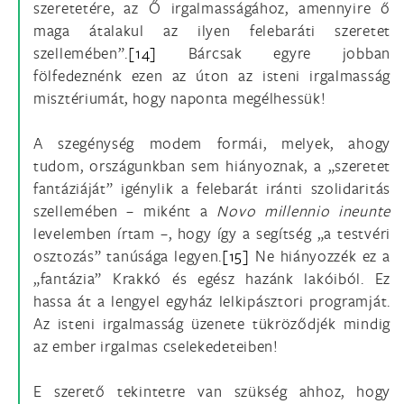
szeretetére, az Ő irgalmasságához, amennyire ő
maga átalakul az ilyen felebaráti szeretet
szellemében”.
[14]
Bárcsak egyre jobban
fölfedeznénk ezen az úton az isteni irgalmasság
misztériumát, hogy naponta megélhessük!
A szegénység modem formái, melyek, ahogy
tudom, országunkban sem hiányoznak, a „szeretet
fantáziáját” igénylik a felebarát iránti szolidaritás
szellemében – miként a
Novo millennio ineunte
levelemben írtam –, hogy így a segítség „a testvéri
osztozás” tanúsága legyen.
[15]
Ne hiányozzék ez a
„fantázia” Krakkó és egész hazánk lakóiból. Ez
hassa át a lengyel egyház lelkipásztori programját.
Az isteni irgalmasság üzenete tükröződjék mindig
az ember irgalmas cselekedeteiben!
E szerető tekintetre van szükség ahhoz, hogy