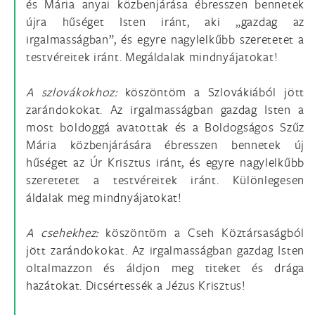
és Mária anyai közbenjárása ébresszen bennetek
újra hűséget Isten iránt, aki „gazdag az
irgalmasságban”, és egyre nagylelkűbb szeretetet a
testvéreitek iránt. Megáldalak mindnyájatokat!
A szlovákokhoz:
köszöntöm a Szlovákiából jött
zarándokokat. Az irgalmasságban gazdag Isten a
most boldoggá avatottak és a Boldogságos Szűz
Mária közbenjárására ébresszen bennetek új
hűséget az Úr Krisztus iránt, és egyre nagylelkűbb
szeretetet a testvéreitek iránt. Különlegesen
áldalak meg mindnyájatokat!
A csehekhez:
köszöntöm a Cseh Köztársaságból
jött zarándokokat. Az irgalmasságban gazdag Isten
oltalmazzon és áldjon meg titeket és drága
hazátokat. Dicsértessék a Jézus Krisztus!