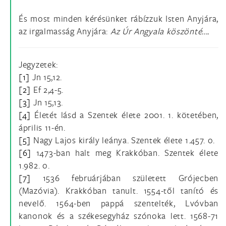
És most minden kérésünket rábízzuk Isten Anyjára,
az irgalmasság Anyjára:
Az Úr Angyala köszönté....
Jegyzetek:
[1]
Jn 15,12.
[2]
Ef 2,4-5.
[3]
Jn 15,13.
[4]
Életét lásd a Szentek élete 2001. 1. kötetében,
április 11-én.
[5]
Nagy Lajos király leánya. Szentek élete 1.457. o.
[6]
1473-ban halt meg Krakkóban. Szentek élete
1.982. o.
[7]
1536 februárjában született Grójecben
(Mazóvia). Krakkóban tanult. 1554-től tanító és
nevelő. 1564-ben pappá szentelték, Lvóvban
kanonok és a székesegyház szónoka lett. 1568-71