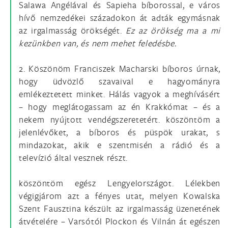
Salawa Angélával és Sapieha bíborossal, e város
hívő nemzedékei századokon át adták egymásnak
az irgalmasság örökségét.
Ez az örökség ma a mi
kezünkben van, és nem mehet feledésbe.
2. Köszönöm Franciszek Macharski bíboros úrnak,
hogy üdvözlő szavaival e hagyományra
emlékeztetett minket. Hálás vagyok a meghívásért
– hogy meglátogassam az én Krakkómat – és a
nekem nyújtott vendégszeretetért. köszöntöm a
jelenlévőket, a bíboros és püspök urakat, s
mindazokat, akik e szentmisén a rádió és a
televízió által vesznek részt.
köszöntöm egész Lengyelországot. Lélekben
végigjárom azt a fényes utat, melyen Kowalska
Szent Fausztina készült az irgalmasság üzenetének
átvételére – Varsótól Plockon és Vilnán át egészen