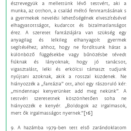
észrevegyük a mellettünk lévő testvért, aki a
munka, az otthon, a család méltó fenntartásának s
a gyermekek nevelési lehetőségének elveszítésével
elhagyatottságot, kudarcot és bizalmatlanságot
érez. A szeretet fantáziájára van szükség egy
anyagilag és lelkileg elhanyagolt gyermek
segítéséhez; ahhoz, hogy ne fordítsunk hátat a
különböző függésekbe vagy bűnözésbe tévedt
fiúknak és lányoknak; hogy jó tanácsot,
vigasztalást, lelki és erkölcsi támaszt tudjunk
nyújtani azoknak, akik a rosszal küzdenek. Ne
hiányozzék a „fantázia” ott, ahol egy rászoruló kér:
„mindennapi kenyerünket add meg nekünk”. A
testvéri szeretetnek köszönhetően soha ne
hiányozzék e kenyér. „Boldogok az irgalmasok,
mert ők irgalmasságot nyernek.”
[16]
9. A hazámba 1979-ben tett első zarándoklatom