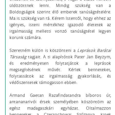
üldözöttnek lenni. Mindig szükség van a
Boldogságok szerint élő emberek tanúságtételére.
Ma is szükség van rá. Kérem Istentől, hogy ehhez az
igényes, isteni mértékhez igazodó életetek az
irgalmasság melletti vonzó tanúságtétel legyen
korunk számára.
Szeretném külön is köszönteni a
Leprások Barátai
Társaság
tagjait. A ti alapítótok Pater Jan Beyzym,
és eredményesen folytatjátok a leprások
megsegítésének művét. Kérlek benneteket,
folytassátok az irgalmasság gyakorlását, és
védőszentetek támogasson ebben.
Armand Gaetan Razafindatandra bíboros úr,
antananarivói érsek személyében köszöntöm az
egész madagaszkári egyházat. Oltalmazzon
benneteket a Czestochowai Szűzanya, kinek