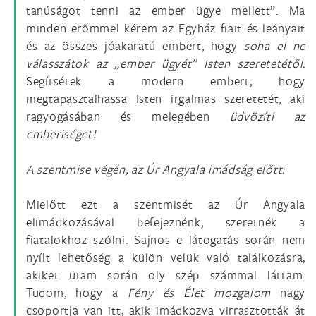
tanúságot tenni az ember ügye mellett”. Ma
minden erőmmel kérem az Egyház fiait és leányait
és az összes jóakaratú embert, hogy
soha el ne
válasszátok az „ember ügyét” Isten szeretetétől.
Segítsétek a modern embert, hogy
megtapasztalhassa Isten irgalmas szeretetét, aki
ragyogásában és melegében
üdvözíti az
emberiséget!
A szentmise végén, az Úr Angyala imádság előtt:
Mielőtt ezt a szentmisét az Úr Angyala
elimádkozásával befejeznénk, szeretnék a
fiatalokhoz szólni. Sajnos e látogatás során nem
nyílt lehetőség a külön velük való találkozásra,
akiket utam során oly szép számmal láttam.
Tudom, hogy a
Fény és Élet mozgalom
nagy
csoportja van itt, akik imádkozva virrasztották át