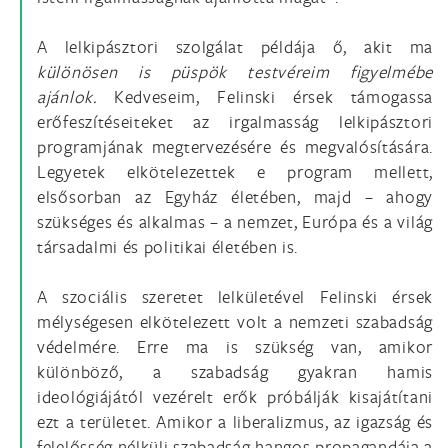
A lelkipásztori szolgálat példája ő, akit ma
különösen is püspök testvéreim figyelmébe
ajánlok.
Kedveseim, Felinski érsek támogassa
erőfeszítéseiteket az irgalmasság lelkipásztori
programjának megtervezésére és megvalósítására.
Legyetek elkötelezettek e program mellett,
elsősorban az Egyház életében, majd – ahogy
szükséges és alkalmas – a nemzet, Európa és a világ
társadalmi és politikai életében is.
A szociális szeretet lelkületével Felinski érsek
mélységesen elkötelezett volt a nemzeti szabadság
védelmére. Erre ma is szükség van, amikor
különböző, a szabadság gyakran hamis
ideológiájától vezérelt erők próbálják kisajátítani
ezt a területet. Amikor a liberalizmus, az igazság és
felelősség nélküli szabadság hangos propagandája a