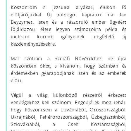
Köszöntöm a jezsuita atyákat, élükön fő
elöljárójukkal. Új boldogot kaptatok ma: Jan
Beyzymet. Isten és a rászoruló ember ügyéért
föláldozott élete legyen számotokra példa és
indítson korunk igényeinek megfelelő új
kezdeményezésekre.
Már szóltam a Szeráfi Nővérekhez, de újra
köszöntöm őket, s kívánom, hogy számban és
érdemekben gyarapodjanak Isten és az emberek
előtt.
Végül a világ különböző részeiről érkezett
vendégekhez kell szólnom. Engedjétek meg tehát,
hogy köszöntsem a Litvániából, Oroszországból,
Ukrajnából, Fehéroroszországból, Üzbegisztánból,
Szlovákiából, a Cseh Köztársaságból,