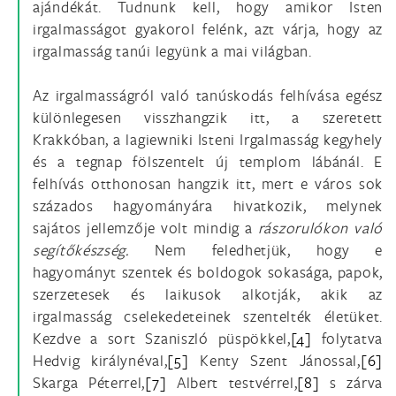
ajándékát. Tudnunk kell, hogy amikor Isten
irgalmasságot gyakorol felénk, azt várja, hogy az
irgalmasság tanúi legyünk a mai világban.
Az irgalmasságról való tanúskodás felhívása egész
különlegesen visszhangzik itt, a szeretett
Krakkóban, a lagiewniki Isteni Irgalmasság kegyhely
és a tegnap fölszentelt új templom lábánál. E
felhívás otthonosan hangzik itt, mert e város sok
százados hagyományára hivatkozik, melynek
sajátos jellemzője volt mindig a
rászorulókon való
segítőkészség.
Nem feledhetjük, hogy e
hagyományt szentek és boldogok sokasága, papok,
szerzetesek és laikusok alkotják, akik az
irgalmasság cselekedeteinek szentelték életüket.
Kezdve a sort Szaniszló püspökkel,
[4]
folytatva
Hedvig királynéval,
[5]
Kenty Szent Jánossal,
[6]
Skarga Péterrel,
[7]
Albert testvérrel,
[8]
s zárva