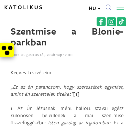
KATOLIKUS
HU
Szentmise a Błonie-
parkban
2002. augusztus 18., vasárnap 12:00
Kedves Testvéreim!
„Ez az én parancsom, hogy szeressétek egymást,
amint én szerettelek titeket”
[1]
1. Az Úr Jézusnak imént hallott szavai egész
különösen beleillenek a mai szentmise
összefüggésébe:
Isten gazdag az irgalomban
. Ez a