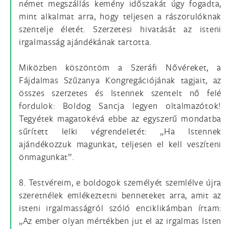
német megszállás kemény időszakát úgy fogadta,
mint alkalmat arra, hogy teljesen a rászorulóknak
szentelje életét. Szerzetesi hivatását az isteni
irgalmasság ajándékának tartotta.
Miközben köszöntöm a Szeráfi Nővéreket, a
Fájdalmas Szűzanya Kongregációjának tagjait, az
összes szerzetes és Istennek szentelt nő felé
fordulok: Boldog Sancja legyen oltalmazótok!
Tegyétek magatokévá ebbe az egyszerű mondatba
sűrített lelki végrendeletét: „Ha Istennek
ajándékozzuk magunkat, teljesen el kell veszíteni
önmagunkat”.
8. Testvéreim, e boldogok személyét szemlélve újra
szeretnélek emlékeztetni benneteket arra, amit az
isteni irgalmasságról szóló enciklikámban írtam:
„Az ember olyan mértékben jut el az irgalmas Isten