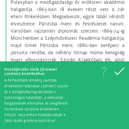
Pulavyban a mezőgazdasági és erdészeti akadémia
hallgatója. 1863-ban 18 évesen részt vett a cár
elleni fölkelésben. Megsebesült, egyik lábát térdtől
elvesztette. Párizsba ment és festészetet tanult.
Varsóban rajztanári diplomát szerzett. 1869-74-ig
Münchenben a Szépművészeti Akadémia hallgatója,
majd ismét Párizsba ment. 1880-ban belépett a
jezsuita rendbe, de néhány hónap múlva betegség
miatt elbocsátották. Ezután Krakkóban élt, ahol
1884-ben teljesen elszegényedve, éjszakai
Hozzájárulás sütik (browser
menedékhelyeken húzta meg magát. Itt ismerte föl
cookies) kezeléséhez
A felhasználói élmény javítása
a szegények szolgálatára szóló hivatását. 1888.
érdekében adatokat (sütiket) adunk
augusztus 25-én szegénységi és szüzességi
át a böngészőprogramjának a
fogadalmat tett Dunajewski krakkói püspök kezébe.
biztonságos használat, a weboldal
E napot tekintik társai a rendalapítás napjának, bár
forgalmának elemzése és megfelelő
hirdetések nyújtása érdekében.
Albert testvér nem írt regulát, tudván, hogy a
Kérjük, adja ehhez hozzájárulását a
nyomorúságnak azt a formáját, amit ő és társai
jobb oldali gombra kattintva!
élnek, az Egyház regulával nem hagyná jóvá.