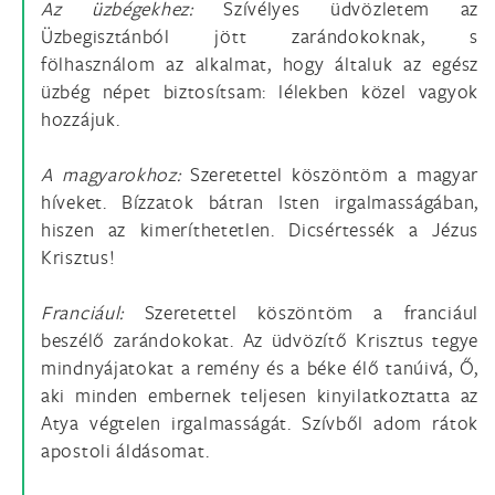
Az üzbégekhez:
Szívélyes üdvözletem az
Üzbegisztánból jött zarándokoknak, s
fölhasználom az alkalmat, hogy általuk az egész
üzbég népet biztosítsam: lélekben közel vagyok
hozzájuk.
A magyarokhoz:
Szeretettel köszöntöm a magyar
híveket. Bízzatok bátran Isten irgalmasságában,
hiszen az kimeríthetetlen. Dicsértessék a Jézus
Krisztus!
Franciául:
Szeretettel köszöntöm a franciául
beszélő zarándokokat. Az üdvözítő Krisztus tegye
mindnyájatokat a remény és a béke élő tanúivá, Ő,
aki minden embernek teljesen kinyilatkoztatta az
Atya végtelen irgalmasságát. Szívből adom rátok
apostoli áldásomat.