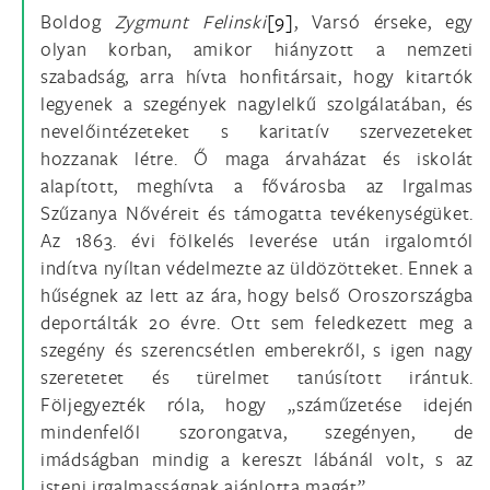
Boldog
Zygmunt Felinski
[9]
, Varsó érseke, egy
olyan korban, amikor hiányzott a nemzeti
szabadság, arra hívta honfitársait, hogy kitartók
legyenek a szegények nagylelkű szolgálatában, és
nevelőintézeteket s karitatív szervezeteket
hozzanak létre. Ő maga árvaházat és iskolát
alapított, meghívta a fővárosba az Irgalmas
Szűzanya Nővéreit és támogatta tevékenységüket.
Az 1863. évi fölkelés leverése után irgalomtól
indítva nyíltan védelmezte az üldözötteket. Ennek a
hűségnek az lett az ára, hogy belső Oroszországba
deportálták 20 évre. Ott sem feledkezett meg a
szegény és szerencsétlen emberekről, s igen nagy
szeretetet és türelmet tanúsított irántuk.
Följegyezték róla, hogy „száműzetése idején
mindenfelől szorongatva, szegényen, de
imádságban mindig a kereszt lábánál volt, s az
isteni irgalmasságnak ajánlotta magát”.