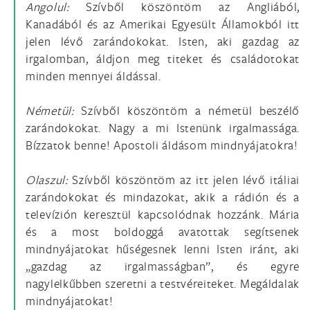
Angolul:
Szívből köszöntöm az Angliából,
Kanadából és az Amerikai Egyesült Államokból itt
jelen lévő zarándokokat. Isten, aki gazdag az
irgalomban, áldjon meg titeket és családotokat
minden mennyei áldással.
Németül:
Szívből köszöntöm a németül beszélő
zarándokokat. Nagy a mi Istenünk irgalmassága.
Bízzatok benne! Apostoli áldásom mindnyájatokra!
Olaszul:
Szívből köszöntöm az itt jelen lévő itáliai
zarándokokat és mindazokat, akik a rádión és a
televízión keresztül kapcsolódnak hozzánk. Mária
és a most boldoggá avatottak segítsenek
mindnyájatokat hűségesnek lenni Isten iránt, aki
„gazdag az irgalmasságban”, és egyre
nagylelkűbben szeretni a testvéreiteket. Megáldalak
mindnyájatokat!