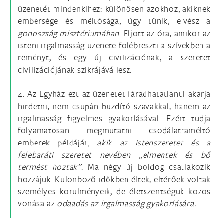
üzenetét mindenkihez: különösen azokhoz, akiknek
embersége és méltósága, úgy tűnik, elvész a
gonoszság misztériumában
. Eljött az óra, amikor az
isteni irgalmasság üzenete fölébreszti a szívekben a
reményt, és egy új civilizációnak, a szeretet
civilizációjának szikrájává lesz.
4. Az Egyház ezt az üzenetet fáradhatatlanul akarja
hirdetni, nem csupán buzdító szavakkal, hanem az
irgalmasság figyelmes gyakorlásával. Ezért tudja
folyamatosan megmutatni csodálatraméltó
emberek példáját,
akik az istenszeretet és a
felebaráti szeretet nevében „elmentek és bő
termést hoztak”
. Ma négy új boldog csatlakozik
hozzájuk. Különböző időkben éltek, eltérőek voltak
személyes körülményeik, de életszentségük közös
vonása az
odaadás az irgalmasság gyakorlására.