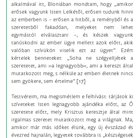
alkalmával itt, Bloniában mondtam, hogy „amikor
erősek vagyunk Isten Lelkétől, erősen tudunk hinni
az emberben is – erősen a hitből, a reményből és a
szeretetből fakadóan, melyeket nem lehet
egymástól elválasztani –, és készek vagyunk
tanúskodni az ember ügye mellett azok előtt, akik
valóban szívükön viselik ezt az ügyet”. Ezért
kértelek benneteket: „Soha ne szégyelljétek a
szeretetet, ami »a legnagyobb«, ami a kereszt által
mutatkozott meg, s nélküle az emberi életnek nincs
sem gyökere, sem értelme”.
[17]
Testvéreim, ma megismétlem e felhívást: tárjátok ki
szíveteket Isten legnagyobb ajándéka előtt, az Ő
szeretete előtt, mely Krisztus keresztje által mint
irgalmas szeretet mutatkozott meg a világnak. Ma,
amikor már más időket élünk, egy új évszázad és
évezred hajnalán, legyetek továbbra is „készségesek