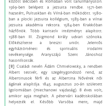
között Bécsben és Rómában volt tanulmányúton.
1569-ben belépett a jezsuita rendbe. 1571-ben
hazatért, Pultuskban és Vilná-ban működött. 1580-
ban a plocki jezsuita kollégium, 1583-ban a vilnai
jezsuita akadémia rektora. 1584-ben Krakkóban
házfőnök. Több karitatív intézményt alapított.
1588-ban III. Zsigmond király udvari szónoka.
Előkészítette a breszti uniót. Jelentős
egyháztörténeti és spirituális irodalmi
tevékenysége. Aranyszájú Szent Jánoshoz
hasonlították.
[8]
Családi nevén Ádám Chmielowsky, a rendben
Albert testvér, egy szegénygondozó rend, az
Albertinusok férfi és az Albertina Nővérek női
ágának alapítója. 1845. augusztus 20-án született
Igolomiában (miechanowi vajdaság). 8 éves volt,
amikor apja meghalt. A pétervári kadétiskolában
helyezték el. Később Varsóba ment, majd