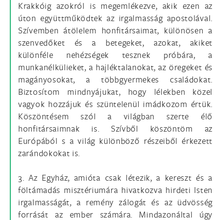
Krakkóig azokról is megemlékezve, akik ezen az
úton együttműködtek az irgalmasság apostolával.
Szívemben átölelem honfitársaimat, különösen a
szenvedőket és a betegeket, azokat, akiket
különféle nehézségek tesznek próbára, a
munkanélkülieket, a hajléktalanokat, az öregeket és
magányosokat, a többgyermekes családokat.
Biztosítom mindnyájukat, hogy lélekben közel
vagyok hozzájuk és szüntelenül imádkozom értük.
Köszöntésem szól a világban szerte élő
honfitársaimnak is. Szívből köszöntöm az
Európából s a világ különböző részeiből érkezett
zarándokokat is.
3. Az Egyház, amióta csak létezik, a kereszt és a
föltámadás misztériumára hivatkozva hirdeti Isten
irgalmasságát, a remény zálogát és az üdvösség
forrását az ember számára. Mindazonáltal úgy