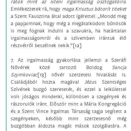
rátok mint az isteni irgalmasság osztogatóira.
Emlékezzetek rá, hogy
maga Krisztus bátorít titeket
a Szent Fausztina által adott ígérettel: „Mondd meg
a papjaimnak, hogy még a megátalkodott bűnösök
is meg fognak indulni a szavukra, ha határtalan
irgalmasságomról és a szívemben irántuk élő
részvétről beszélnek nekik.”
[12]
7. Az irgalmasság gyakorlása jellemzi a Szeráfi
Nővérek közé tartozó Boldog
Sancja
Szymkoviac
[13]
nővér szerzetesi hivatását is.
Családjából hozta magával Jézus Szentséges
Szívének buzgó szeretetét, és ezzel a lelkülettel
volt jóságos mindenki, különösen a szegények és
rászorulók iránt. Először mint a Mária Kongregáció
és a Szent Vince Irgalmas Társaság tagja segített a
szegényeken, később mint szerzetesnő még
buzgóbban áldozta magát mások szolgálatára. A