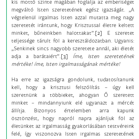
kis mottó szinte magában foglalja az emberiséget
megváltó Isten szeretetének egész igazságát. „A
végtelenül irgalmas Isten azzal mutatta meg nagy
szeretetét irántunk, hogy Krisztussal életre keltett
minket, bűneinkben halottakat”.
[2]
E szeretet
teljessége tárult föl a keresztáldozatban. Ugyanis:
„Senkinek sincs nagyobb szeretete annál, aki életét
adja a barátaiért”.
[3]
Íme, Isten szeretetének
mértéke! íme, Isten irgalmasságának mértéke!
Ha erre az igazságra gondolunk, tudatosítanunk
kell, hogy a krisztusi felszólítás – úgy kell
szeretnünk a többieket, ahogyan Ő szeretett
minket – mindannyiunk elé ugyanazt a mércét
állítja. Bizonyos értelemben arra kapunk
ösztönzést, hogy napról napra ajánljuk föl az
életünket az irgalmasság gyakorlásában testvéreink
felé, így viszonozva Isten irgalmas szeretetének