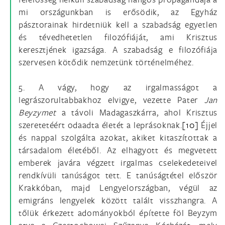
mi országunkban is erősödik, az Egyház
pásztorainak hirdetniük kell a szabadság egyetlen
és tévedhetetlen filozófiáját, ami Krisztus
keresztjének igazsága. A szabadság e filozófiája
szervesen kötődik nemzetünk történelméhez.
5. A vágy, hogy az irgalmasságot a
legrászorultabbakhoz elvigye, vezette Pater
Jan
Beyzymet
a távoli Madagaszkárra, ahol Krisztus
szeretetéért odaadta életét a leprásoknak.
[10]
Éjjel
és nappal szolgálta azokat, akiket kitaszítottak a
társadalom életéből. Az elhagyott és megvetett
emberek javára végzett irgalmas cselekedeteivel
rendkívüli tanúságot tett. E tanúságtétel először
Krakkóban, majd Lengyelországban, végül az
emigráns lengyelek között talált visszhangra. A
tőlük érkezett adományokból építette föl Beyzym