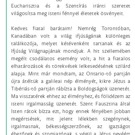
Eucharisztia és a Szentírás iránti szeretet
világosítsa meg isteni fénnyel életetek ösvényeit.
Kedves fiatal barátaim! Nemrég Torontóban,
Kanadában volt a világ ifjúságának különleges
találkozója, melyet kétévenként tartanak és az
Ifjúság Világnapjának mondjuk. A hit szellemében
megélt csodálatos esemény volt; a hit a fiatalos
elhatározások és törekvések lelkesedésének szilárd
alapja. Mint már mondtam, az Ontario-tó partján
újra átéltük a galileai nép élményét, kikre Jézus a
Tibériás-tó partján rábízta a Boldogságok üzenetét.
Ma visszatérek ehhez az élményhez, és fölidézem az
isteni irgalmasság üzenetét. Szent Fausztina által
Isten rátok bízza ezt, hogy ennek fényében jobban
megértsétek, mit jelent lélekben szegénynek,
irgalmasnak, békességszerzőnek, az igazságot
éhezőnek és szomjazónak, s végül a Jézus nevéért