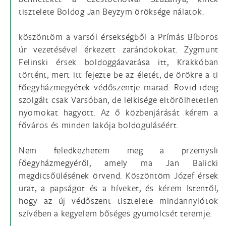
tisztelete Boldog Jan Beyzym öröksége nálatok.
köszöntöm a varsói érsekségből a Prímás Bíboros
úr vezetésével érkezett zarándokokat. Zygmunt
Felinski érsek boldoggáavatása itt, Krakkóban
történt, mert itt fejezte be az életét, de örökre a ti
főegyházmegyétek védőszentje marad. Rövid ideig
szolgált csak Varsóban, de lelkisége eltörölhetetlen
nyomokat hagyott. Az ő közbenjárását kérem a
főváros és minden lakója boldoguláséért.
Nem feledkezhetem meg a przemysli
főegyházmegyéről, amely ma Jan Balicki
megdicsőülésének örvend. Köszöntöm Józef érsek
urat, a papságot és a híveket, és kérem Istentől,
hogy az új védőszent tisztelete mindannyiótok
szívében a kegyelem bőséges gyümölcsét teremje.