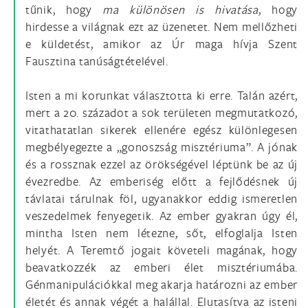
tűnik, hogy
ma különösen is hivatása
, hogy
hirdesse a világnak ezt az üzenetet. Nem mellőzheti
e küldetést, amikor az Úr maga hívja Szent
Fausztina tanúságtételével.
Isten a mi korunkat választotta ki erre. Talán azért,
mert a 20. századot a sok területen megmutatkozó,
vitathatatlan sikerek ellenére egész különlegesen
megbélyegezte a „gonoszság misztériuma”. A jónak
és a rossznak ezzel az örökségével léptünk be az új
évezredbe. Az emberiség előtt a fejlődésnek új
távlatai tárulnak föl, ugyanakkor eddig ismeretlen
veszedelmek fenyegetik. Az ember gyakran úgy él,
mintha Isten nem létezne, sőt, elfoglalja Isten
helyét. A Teremtő jogait követeli magának, hogy
beavatkozzék az emberi élet misztériumába.
Génmanipulációkkal meg akarja határozni az ember
életét és annak végét a halállal. Elutasítva az isteni