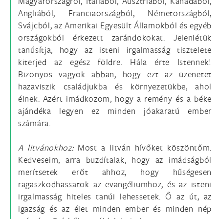
Magyarországról, Itáliából, Ausztriából, Kanadából,
Angliából, Franciaországból, Németországból,
Svájcból, az Amerikai Egyesült Államokból és egyéb
országokból érkezett zarándokokat. Jelenlétük
tanúsítja, hogy az isteni irgalmasság tisztelete
kiterjed az egész földre. Hála érte Istennek!
Bizonyos vagyok abban, hogy ezt az üzenetet
hazaviszik családjukba és környezetükbe, ahol
élnek. Azért imádkozom, hogy a remény és a béke
ajándéka legyen ez minden jóakaratú ember
számára.
A litvánokhoz:
Most a litván hívőket köszöntőm.
Kedveseim, arra buzdítalak, hogy az imádságból
merítsetek erőt ahhoz, hogy hűségesen
ragaszkodhassatok az evangéliumhoz, és az isteni
irgalmasság hiteles tanúi lehessetek. Ő az út, az
igazság és az élet minden ember és minden nép