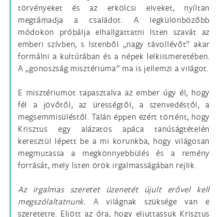
törvényeket és az erkölcsi elveket, nyíltan
megtámadja a családot. A legkülönbözőbb
módokon próbálja elhallgattatni Isten szavát az
emberi szívben, s Istenből „nagy távollévőt” akar
formálni a kultúrában és a népek lelkiismeretében.
A „gonoszság misztériuma” ma is jellemzi a világot.
E misztériumot tapasztalva az ember úgy él, hogy
fél a jövőtől, az ürességtől, a szenvedéstől, a
megsemmisüléstől. Talán éppen ezért történt, hogy
Krisztus egy alázatos apáca tanúságtételén
keresztül lépett be a mi korunkba, hogy világosan
megmutassa a megkönnyebbülés és a remény
forrását, mely Isten örök irgalmasságában rejlik.
Az irgalmas szeretet üzenetét újult erővel kell
megszólaltatnunk.
A világnak szüksége van e
szeretetre. Eljött az óra, hogy eljuttassuk Krisztus