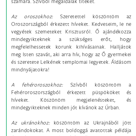
számára. Szívből megáldalak titeket.
Az oroszokhoz:
Szeretettel köszöntöm az
Oroszországból érkezett híveket. Kedveseim, le ne
vegyétek szemeteket Krisztusról. Ő ajándékozza
mindegyikteknek a szükséges erőt, hogy
megfelelhessetek korunk kihívásainak. Halljátok
meg Isten szavát, aki arra hív, hogy az Ő gyermekei
és szeretete Lelkének templomai legyetek. Áldásom
mindnyájatokra!
A fehéroroszokhoz:
Szívből köszöntöm a
Fehéroroszországból érkezett püspököket és
híveket. Köszönöm megjelenésteket, és
mindegyikteknek minden jót kívánok az Úrban.
Az ukránokhoz:
köszöntöm az Ukrajnából jött
zarándokokat. A most boldoggá avatottak példája