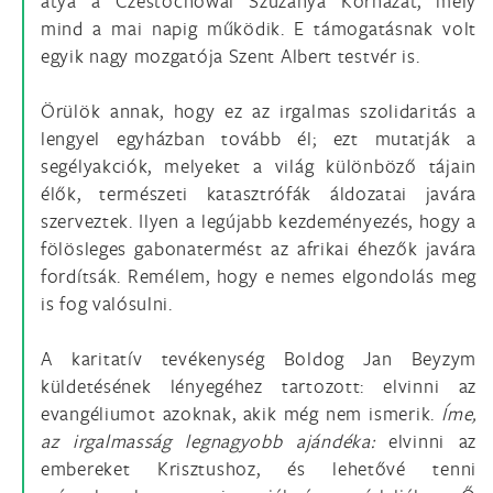
atya a Czestochowai Szűzanya Kórházát, mely
mind a mai napig működik. E támogatásnak volt
egyik nagy mozgatója Szent Albert testvér is.
Örülök annak, hogy ez az irgalmas szolidaritás a
lengyel egyházban tovább él; ezt mutatják a
segélyakciók, melyeket a világ különböző tájain
élők, természeti katasztrófák áldozatai javára
szerveztek. Ilyen a legújabb kezdeményezés, hogy a
fölösleges gabonatermést az afrikai éhezők javára
fordítsák. Remélem, hogy e nemes elgondolás meg
is fog valósulni.
A karitatív tevékenység Boldog Jan Beyzym
küldetésének lényegéhez tartozott: elvinni az
evangéliumot azoknak, akik még nem ismerik.
Íme,
az irgalmasság legnagyobb ajándéka:
elvinni az
embereket Krisztushoz, és lehetővé tenni