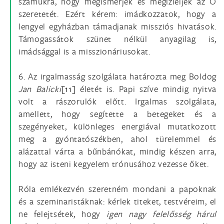
számukra, hogy megismerjék és megízleljék az Ő
szeretetét. Ezért kérem: imádkozzatok, hogy a
lengyel egyházban támadjanak missziós hivatások.
Támogassátok szünet nélkül anyagilag is,
imádsággal is a misszionáriusokat.
6. Az irgalmasság szolgálata határozta meg Boldog
Jan Balicki
[11]
életét is. Papi szíve mindig nyitva
volt a rászorulók előtt. Irgalmas szolgálata,
amellett, hogy segítette a betegeket és a
szegényeket, különleges energiával mutatkozott
meg a gyóntatószékben, ahol türelemmel és
alázattal várta a bűnbánókat, mindig készen arra,
hogy az isteni kegyelem trónusához vezesse őket.
Róla emlékezvén szeretném mondani a papoknak
és a szeminaristáknak: kérlek titeket, testvéreim, el
ne felejtsétek, hogy
igen nagy felelősség hárul