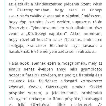
az éjszakát a Mindenszentek plébánia Szent Péter
és Pál-templomában, hogy ezen az ünnepi
szentmisén találkozhassanak a pápával. Emlékszem,
hogy épp harminc évvel ezelőtt, augusztus 16-án
Blyszczben, Tylmanova mellett volt alkalmam részt
venni a „Közösségi napokon”. Akkor mondtam,
hogy közel áll hozzám az az életstílus, amit Isten
szolgája, Franciszek Blachnicki atya javasolt a
fiataloknak. E véleményem azóta sem változott.
Hálát adok Istennek ezért a mozgalomért, mely az
elmúlt nehéz években annyi lelki gyümölcsöt
hozott a fiatalok szívében, ma pedig a fiatalság és a
családok lelki fejlődését elősegítő környezetet
képvisel. Kedves
Oázis
-tagok, amikor Krakkó
püspöke voltam, a jelenlétemmel próbáltalak
támogatni titeket; mint Róma püspöke, imádsággal
és lelki közelséggel állok mellettetek. Az