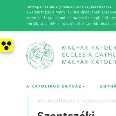
Hozzájárulás sütik (browser cookies) kezeléséhez
A felhasználói élmény javítása érdekében adatoka
weboldal forgalmának elemzése és megfelelő hir
Kérjük, adja ehhez hozzájárulását a jobb oldali go
A KATOLIKUS EGYHÁZ
EGYH
DOKUMENTUMTÁR
SZENTSZÉKI D
Szentszéki