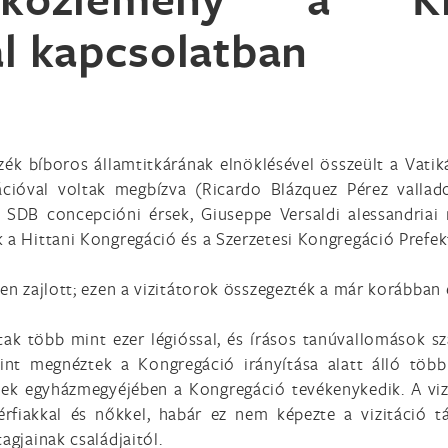
l kapcsolatban
szék bíboros államtitkárának elnöklésével összeült a Vati
tációval voltak megbízva (Ricardo Blázquez Pérez valla
lo SDB concepcióni érsek, Giuseppe Versaldi alessandria
 a Hittani Kongregáció és a Szerzetesi Kongregáció Prefektu
ben zajlott; ezen a vizitátorok összegezték a már korábban 
tak több mint ezer légióssal, és írásos tanúvallomások szá
nt megnéztek a Kongregáció irányítása alatt álló több
nek egyházmegyéjében a Kongregáció tevékenykedik. A viz
érfiakkal és nőkkel, habár ez nem képezte a vizitáció t
agjainak családjaitól.