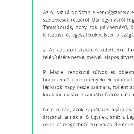
Az öt vizitátor őszinte vendégszerete
szerzetesek részéről. Bár egymástól fü
Tanúsították, hogy sok példaértékű, ős
Krisztust, és egész létüket Isten országá
2. Az apostoli vizitáció kiderítette, 
felépítésére nézve, melyek alapos átvizs
P. Maciel rendkívül súlyos és objekt
büntetendő cselekményeknek minősül, és
légiósok nagy része számára, főként a
kitalálni, mások bizalmába férkőzni és h
Nem ritkán, azok sajnálatos lejáratása
ártsanak annak a jó ügynek, amit a Lé
tette, és megnehezítette valós életéne