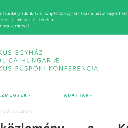
t (sütiket) adunk át a böngészőprogramjának a biztonságos haszn
detések nyújtása érdekében.
mbra kattintva!
ÁZMEGYÉK
ADATTÁR
OKUMENTUMOK
 közlemény a Kri