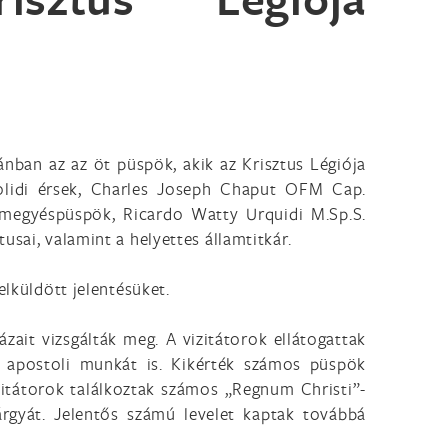
kánban az az öt püspök, akik az Krisztus Légiója
dolidi érsek, Charles Joseph Chaput OFM Cap.
i megyéspüspök, Ricardo Watty Urquidi M.Sp.S.
sai, valamint a helyettes államtitkár.
elküldött jelentésüket.
zait vizsgálták meg. A vizitátorok ellátogattak
 apostoli munkát is. Kikérték számos püspök
itátorok találkoztak számos „Regnum Christi”-
árgyát. Jelentős számú levelet kaptak továbbá