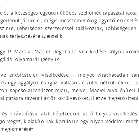
tet és a készséges együttműködés szellemét tapasztalhatt
ggetlenül jártak el, mégis messzemenőkig egyező értékelé
zinte, tehetséges szerzetessel találkoztak, többségében 
nak terjesztésére szentelik.
hogy P. Marcial Maciel Degollado viselkedése súlyos köve
gálás folyamatát igénylik.
íve erkölcstelen viselkedése – melyet vitathatatlan t
 egy aggályok és igazi vallásos érzület nélküli életet t
zon kapcsolatrendszer miatt, melyet Maciel atya épített 
allgatásra rávenni az őt körülvevőket, illetve megerősíteni
 és eltávolítása, akik kételkedtek az ő helyes viselkedé
gió végez, kialakítottak körülötte egy olyan védelmi me
k megismerését.