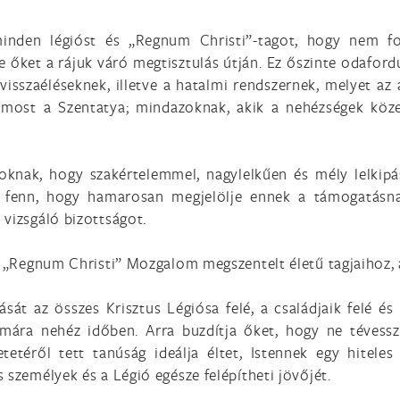
 minden légióst és „Regnum Christi”-tagot, hogy nem f
 őket a rájuk váró megtisztulás útján. Ez őszinte odafordul
s visszaéléseknek, illetve a hatalmi rendszernek, melyet a
ost a Szentatya; mindazoknak, akik a nehézségek közepe
oknak, hogy szakértelemmel, nagylelkűen és mély lelkipá
a fenn, hogy hamarosan megjelölje ennek a támogatásna
 vizsgáló bizottságot.
a „Regnum Christi” Mozgalom megszentelt életű tagjaihoz, a
ását az összes Krisztus Légiósa felé, a családjaik felé 
ámára nehéz időben. Arra buzdítja őket, hogy ne tévessz
tetéről tett tanúság ideálja éltet, Istennek egy hitele
 személyek és a Légió egésze felépítheti jövőjét.