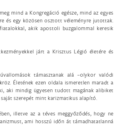
a meg mind a Kongregáció egésze, mind az egyes
sre és egy közösen osztott véleményre jutottak.
fiatalokkal, akik apostoli buzgalommal keresik
tkezményekkel járt a Krisztus Légió életére és
anúvallomások támasztanak alá –olykor valódi
ükröz. Életének ezen oldala ismeretlen maradt a
ki, aki mindig ügyesen tudott magának alibiket
 saját szerepét mint karizmatikus alapító.
sében, illetve az a téves meggyőződés, hogy ne
chanizmust, ami hosszú időn át támadhatatlanná