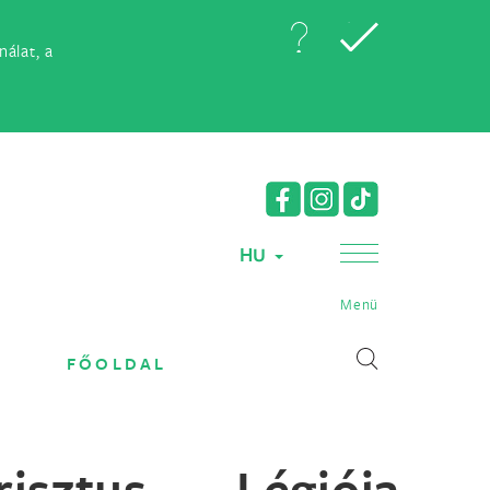
álat, a
HU
Menü
FŐOLDAL
sztus Légiója