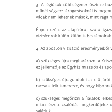
3. A légiósok többségének őszinte bu
műnél végzett látogatásoknál is megmuta
vádak nem lehetnek mások, mint rágal
Éppen ezért az alapítóról szóló igaz
vizitátorok külön-külön is beszámoltak
4. Az apostoli vizitáció eredményeiből
a) szükséges újra meghatározni a Krisz
ez jellemzője az Egyház missziós és a
b) szükséges újragondolni az elöljáró
tartsa a lelkiismeretet, és hogy kibont
c) szükséges megőrizni a fiatalok lelke
miatt érzett csalódás megkérdőjelezh
sajátjuk.