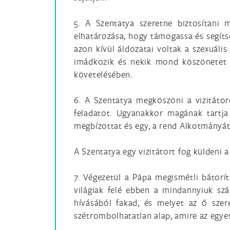
5. A Szentatya szeretne biztosítani
elhatározása, hogy támogassa és segítse
azon kívül áldozatai voltak a szexuáli
imádkozik és nekik mond köszönetet m
követelésében.
6. A Szentatya megköszöni a vizitátor
feladatot. Ugyanakkor magának tartj
megbízottat és egy, a rend Alkotmányát
A Szentatya egy vizitátort fog küldeni 
7. Végezetül a Pápa megismétli bátorít
világiak felé ebben a mindannyiuk sz
hívásából fakad, és melyet az ő szere
szétrombolhatatlan alap, amire az egyes