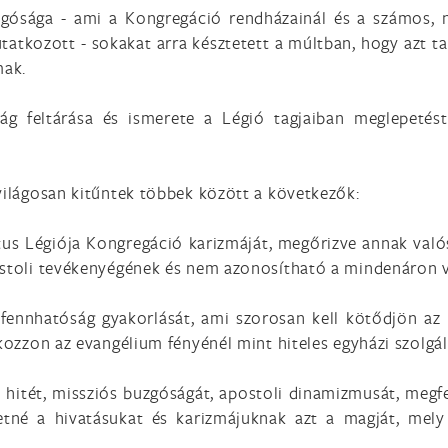
zgósága - ami a Kongregáció rendházainál és a számos, n
tkozott - sokakat arra késztetett a múltban, hogy azt tar
mak.
ság feltárása és ismerete a Légió tagjaiban meglepetés
.
 világosan kitűntek többek között a következők:
tus Légiója Kongregáció karizmáját, megőrizve annak valós
postoli tevékenyégének és nem azonosítható a mindenáron 
i fennhatóság gyakorlását, ami szorosan kell kötődjön az
akozzon az evangélium fényénél mint hiteles egyházi szolgál
s hitét, missziós buzgóságát, apostoli dinamizmusát, megfe
etné a hivatásukat és karizmájuknak azt a magját, mely