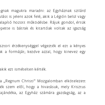
ognak magukra maradni: az Egyháznak szilárd
ást is jelent azok felé, akik a Légión belül vagy
z alapító hozott működésbe. Rájuk gondol, értük
tte is bátrak és kitartóak voltak az igazság
sztori érzékenységgel végezték el ezt a kényes
k a formáját; kezdve azzal, hogy kinevez egy
kik ezt ismételten kérték.
és a „Regnum Christi” Mozgalomban elkötelezett
ék szem elől, hogy a hivatásuk, mely Krisztus
s ajándéka, az Egyház számára gazdagság, az a