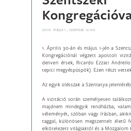
Kongregációva
2010. május 1., szombat 12:00
1. Április 30-án és május 1-jén a Szent
Kongregációnál végzett apostoli vizi
denveri érsek, Ricardo Ezzati Andrel
tepici megyéspüspök). Ezen részt vettek
Az egyik ülésszak a Szentatya jelenlété
A vizitáció során személyesen találkoz
majdnem mindegyik rendházba, valami
véleményét, szóban vagy írásban, akik
taggal, különösen megszentelt életű f
elkötelezett világiaktól és a Mozgalom t