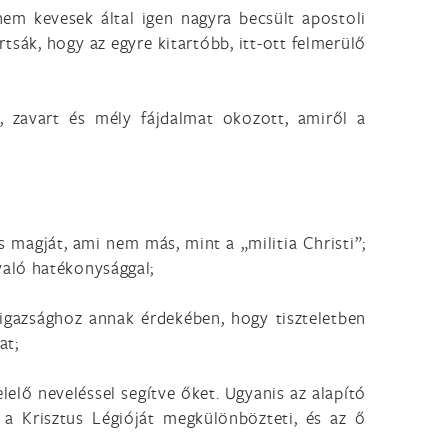
em kevesek által igen nagyra becsült apostoli
tsák, hogy az egyre kitartóbb, itt-ott felmerülő
t, zavart és mély fájdalmat okozott, amiről a
 magját, ami nem más, mint a „militia Christi”;
való hatékonysággal;
 igazsághoz annak érdekében, hogy tiszteletben
at;
lelő neveléssel segítve őket. Ugyanis az alapító
 a Krisztus Légióját megkülönbözteti, és az ő