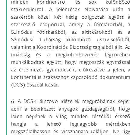
minden kontinensről és sok különböző
szakterületről. A jelentések elolvasása után a
szakértők közel két hétig dolgoztak együtt a
szerkesztő csoporttal, amely a főrelátorból, a
Szinódus főtitkárából, az altitkárokból és a
Szinódusi Titkárság különböző tisztviselőiből,
valamint a Koordinációs Bizottság tagjaiból állt. Az
imádság és a megkülönböztetés légkörében
munkálkodtak együtt, hogy megosszák egymással
az értelmezés gyümölcseit, előkészítve a jelen, a
kontinentális szakaszhoz kapcsolódó dokumentum
(DCS) összeállítását.
6.
A DCS-t átszövő idézetek megpróbálnak képet
adni a beérkezett anyagok gazdagságáról, hogy
Isten népének a világ minden részéből érkező
hangja a lehető legnagyobb mértékben
megszólalhasson és visszhangra találjon. Ne úgy