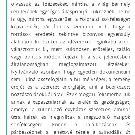
olvassuk az idézeteket, mintha a világ bármely
területének egységes álláspontját tükröznék, de ne
is úgy, mintha egyszerűen a földrajzi sokféleséget
képviselnék, bár fontos szempont volt, hogy a
források eredetét tekintve bizonyos egyensúly
alakuljon ki. Ezeket az idézeteket leginkább azért
választottuk ki, mert különösen erőteljes, találó
vagy pontos módon fejezik ki a sok jelentésben
általánosságban megfogalmazott érzéseket.
Nyilvánvaló azonban, hogy egyetlen dokumentum
sem tudná összefoglalni a hit mélységét, a remény
erejét és a szeretet energiáját, ami a beérkezett
hozzászólásokból árad. Ezek mögött felismerhetjük
annak a tapasztalatnak az erejét és gazdagságát,
amelyet a különböző egyházak szereztek, amikor
útra keltek és megnyíltak a megszólaló hangok
sokféleségére. Ennek a találkozásnak és
párbeszédnek a lehetővé tétele a szinodális út