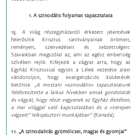
1. A szinodális folyamat tapasztalata
15.
. A világ részegyházaitól érkezett jelentések
felerősítik Krisztus tanítványainak örömeit,
reményeit, szenvedéseit és sebzettségeit.
Szavaikban megszólal az, ami az egész emberiség
szívében rejlik. Kifejezik a vágyat arra, hogy az
Egyház Krisztussal együtt a Lélek vezetése alatt
vándoroljon, hogy evangelizációs küldetését
betöltse.
„A mostani »szinodális« tapasztalatunk
felébresztette a laikus hívekben annak gondolatát
és vágyát, hogy részt vegyenek az Egyház életében,
a mai világgal való kapcsolatában és a »terepen
végzett” lelkipásztori munkájában”
(Kanada).
1.1. „A szinodalitás gyümölcsei, magjai és gyomjai”