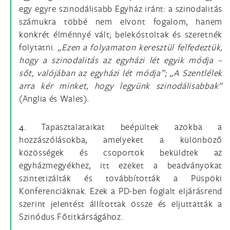
egy egyre szinodálisabb Egyház iránt: a szinodalitás
számukra többé nem elvont fogalom, hanem
konkrét élménnyé vált; belekóstoltak és szeretnék
folytatni.
„Ezen a folyamaton keresztül felfedeztük,
hogy a szinodalitás az egyházi lét egyik módja –
sőt, valójában az egyházi lét módja”; „A Szentlélek
arra kér minket, hogy legyünk szinodálisabbak”
(Anglia és Wales).
4.
Tapasztalataikat beépültek azokba a
hozzászólásokba, amelyeket a különböző
közösségek és csoportok beküldtek az
egyházmegyékhez, itt ezeket a beadványokat
szintetizálták és továbbították a Püspöki
Konferenciáknak. Ezek a PD-ben foglalt eljárásrend
szerint jelentést állítottak össze és eljuttatták a
Szinódus Főtitkárságához.