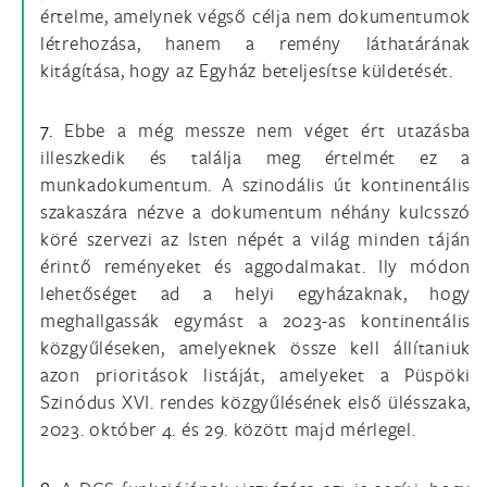
értelme, amelynek végső célja nem dokumentumok
létrehozása, hanem a remény láthatárának
kitágítása, hogy az Egyház beteljesítse küldetését.
7.
Ebbe a még messze nem véget ért utazásba
illeszkedik és találja meg értelmét ez a
munkadokumentum. A szinodális út kontinentális
szakaszára nézve a dokumentum néhány kulcsszó
köré szervezi az Isten népét a világ minden táján
érintő reményeket és aggodalmakat. Ily módon
lehetőséget ad a helyi egyházaknak, hogy
meghallgassák egymást a 2023-as kontinentális
közgyűléseken, amelyeknek össze kell állítaniuk
azon prioritások listáját, amelyeket a Püspöki
Szinódus XVI. rendes közgyűlésének első ülésszaka,
2023. október 4. és 29. között majd mérlegel.