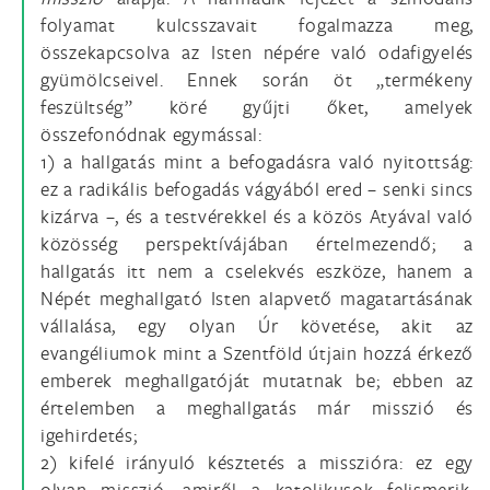
folyamat kulcsszavait fogalmazza meg,
összekapcsolva az Isten népére való odafigyelés
gyümölcseivel. Ennek során öt „termékeny
feszültség” köré gyűjti őket, amelyek
összefonódnak egymással:
1) a hallgatás mint a befogadásra való nyitottság:
ez a radikális befogadás vágyából ered – senki sincs
kizárva –, és a testvérekkel és a közös Atyával való
közösség perspektívájában értelmezendő; a
hallgatás itt nem a cselekvés eszköze, hanem a
Népét meghallgató Isten alapvető magatartásának
vállalása, egy olyan Úr követése, akit az
evangéliumok mint a Szentföld útjain hozzá érkező
emberek meghallgatóját mutatnak be; ebben az
értelemben a meghallgatás már misszió és
igehirdetés;
2) kifelé irányuló késztetés a misszióra: ez egy
olyan misszió, amiről a katolikusok felismerik,