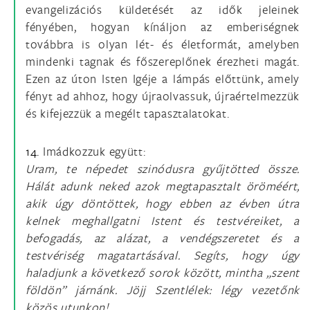
evangelizációs küldetését az idők jeleinek
fényében, hogyan kínáljon az emberiségnek
továbbra is olyan lét- és életformát, amelyben
mindenki tagnak és főszereplőnek érezheti magát.
Ezen az úton Isten Igéje a lámpás előttünk, amely
fényt ad ahhoz, hogy újraolvassuk, újraértelmezzük
és kifejezzük a megélt tapasztalatokat.
14.
Imádkozzuk együtt:
Uram, te népedet szinódusra gyűjtötted össze.
Hálát adunk neked azok megtapasztalt öröméért,
akik úgy döntöttek, hogy ebben az évben útra
kelnek meghallgatni Istent és testvéreiket, a
befogadás, az alázat, a vendégszeretet és a
testvériség magatartásával. Segíts, hogy úgy
haladjunk a következő sorok között, mintha „szent
földön” járnánk. Jöjj Szentlélek: légy vezetőnk
közös utunkon!