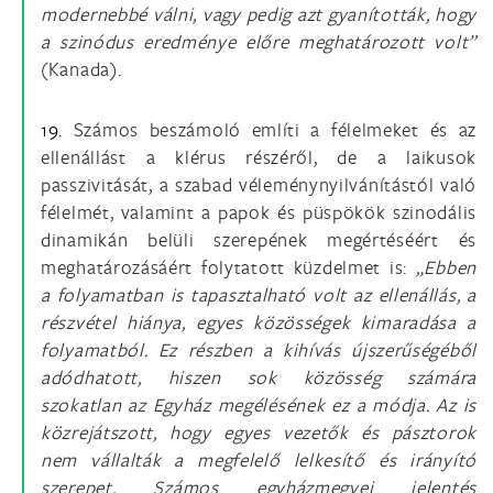
modernebbé válni, vagy pedig azt gyanították, hogy
a szinódus eredménye előre meghatározott volt”
(Kanada).
19.
Számos beszámoló említi a félelmeket és az
ellenállást a klérus részéről, de a laikusok
passzivitását, a szabad véleménynyilvánítástól való
félelmét, valamint a papok és püspökök szinodális
dinamikán belüli szerepének megértéséért és
meghatározásáért folytatott küzdelmet is:
„Ebben
a folyamatban is tapasztalható volt az ellenállás, a
részvétel hiánya, egyes közösségek kimaradása a
folyamatból. Ez részben a kihívás újszerűségéből
adódhatott, hiszen sok közösség számára
szokatlan az Egyház megélésének ez a módja. Az is
közrejátszott, hogy egyes vezetők és pásztorok
nem vállalták a megfelelő lelkesítő és irányító
szerepet. Számos egyházmegyei jelentés