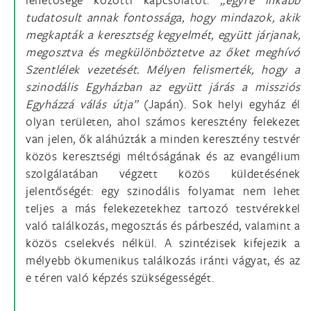
tudatosult annak fontossága, hogy mindazok, akik
megkapták a keresztség kegyelmét, együtt járjanak,
megosztva és megkülönböztetve az őket meghívó
Szentlélek vezetését. Mélyen felismerték, hogy a
szinodális Egyházban az együtt járás a missziós
Egyházzá válás útja”
(Japán). Sok helyi egyház él
olyan területen, ahol számos keresztény felekezet
van jelen, ők aláhúzták a minden keresztény testvér
közös keresztségi méltóságának és az evangélium
szolgálatában végzett közös küldetésének
jelentőségét: egy szinodális folyamat nem lehet
teljes a más felekezetekhez tartozó testvérekkel
való találkozás, megosztás és párbeszéd, valamint a
közös cselekvés nélkül. A szintézisek kifejezik a
mélyebb ökumenikus találkozás iránti vágyat, és az
e téren való képzés szükségességét.