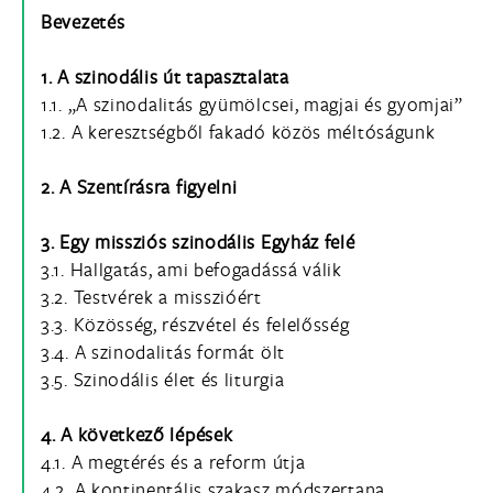
Bevezetés
1. A szinodális út tapasztalata
1.1. „A szinodalitás gyümölcsei, magjai és gyomjai”
1.2. A keresztségből fakadó közös méltóságunk
2. A Szentírásra figyelni
3. Egy missziós szinodális Egyház felé
3.1. Hallgatás, ami befogadássá válik
3.2. Testvérek a misszióért
3.3. Közösség, részvétel és felelősség
3.4. A szinodalitás formát ölt
3.5. Szinodális élet és liturgia
4. A következő lépések
4.1. A megtérés és a reform útja
4.2. A kontinentális szakasz módszertana