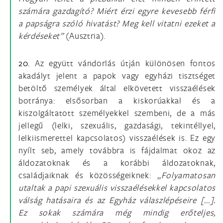
számára gazdagító? Miért érzi egyre kevesebb férfi
a papságra szóló hivatást? Meg kell vitatni ezeket a
kérdéseket”
(Ausztria).
20.
Az együtt vándorlás útján különösen fontos
akadályt jelent a papok vagy egyházi tisztséget
betöltő személyek által elkövetett visszaélések
botránya: elsősorban a kiskorúakkal és a
kiszolgáltatott személyekkel szembeni, de a más
jellegű (lelki, szexuális, gazdasági, tekintéllyel,
lelkiismerettel kapcsolatos) visszaélések is. Ez egy
nyílt seb, amely továbbra is fájdalmat okoz az
áldozatoknak és a korábbi áldozatoknak,
családjaiknak és közösségeiknek:
„Folyamatosan
utaltak a papi szexuális visszaélésekkel kapcsolatos
válság hatásaira és az Egyház válaszlépéseire [...].
Ez sokak számára még mindig erőteljes,