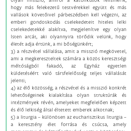
hogy más felekezetű testvérekkel együtt és más
vallások követőivel párbeszédben kell végezni, az
emberi gondoskodás cselekedeteit hiteles lelki
cselekedetekké alakítva, megjelenítve egy olyan
Isten arcát, aki olyannyira törődik velünk, hogy
életét adja értünk, a mi bőségünkért;
3) a részvétel vállalása, amit a misszió megkövetel,
ami a megkereszteltek számára a közös keresztségi
méltóságból fakadó, az Egyház egyetlen
küldetéséért való társfelelősség teljes vállalását
jelenti;
4) az élő közösség, a részvétel és a misszió konkrét
lehetőségeinek kialakítása olyan struktúrák és
intézmények révén, amelyeket megfelelően képzett
és élő lelkiség által éltetett emberek alkotnak;
5) a liturgia – különösen az eucharisztikus liturgia –
a keresztény élet forrása és csúcsa, amely