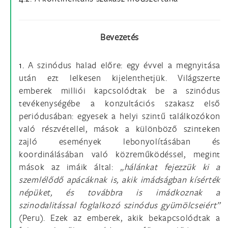
Bevezetés
1.
A szinódus halad előre: egy évvel a megnyitása
után ezt lelkesen kijelenthetjük. Világszerte
emberek milliói kapcsolódtak be a szinódus
tevékenységébe a konzultációs szakasz első
periódusában: egyesek a helyi szintű találkozókon
való részvétellel, mások a különböző szinteken
zajló események lebonyolításában és
koordinálásában való közreműködéssel, megint
mások az imáik által:
„hálánkat fejezzük ki a
szemlélődő apácáknak is, akik imádságban kísérték
népüket, és továbbra is imádkoznak a
szinodalitással foglalkozó szinódus gyümölcseiért”
(Peru). Ezek az emberek, akik bekapcsolódtak a