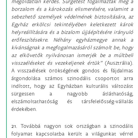
megoldatlan kérdés. Sürgetést fogalmaztak meg a
borzalom és a károkozás elismerésére, valamint a
sebezhető személyek védelmének biztosítására, az
Egyház erkölcsi tekintélyében keletkezett károk
helyreállítására és a bizalom újjáépítésére irányuló
erőfeszítésekre. Néhány egyházmegye annak a
kívánságnak a megfogalmazásáról számolt be, hogy
az elkövetők nyilvánosan ismerjék be a múltbeli
visszaéléseket és vezekeljenek értük”
(Ausztrália).
A visszaélések örökségének gondos és fájdalmas
átgondolása számos szinodális csoportot arra
indított, hogy az Egyházban kulturális változást
sürgessen a nagyobb átláthatóság,
elszámoltathatóság és társfelelősség-vállalás
érdekében.
21.
Továbbá nagyon sok országban a szinodális
folyamat kapcsolatba került a világunkat vérrel