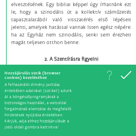
elvesztésének. Egy bibliai képpel úgy írhatnánk ezt
le, hogy a szinodális út a kollektív száműzetés
tapasztalatából való visszatérés első lépéseit
jelenti, amelyek hatással vannak Isten egész népére:
ha az Egyház nem szinodális, senki sem érezheti
magát teljesen otthon benne.
2. A Szentírásra figyelni
Hozzájárulás sütik (browser
25.
A próféta a száműzetés tapasztalatát megélő
cookies) kezeléséhez
néphez intézi azokat a szavakat, amelyek nekünk is
A felhasználói élmény javítása
segítenek arra összpontosítani, amire az Úr a
érdekében adatokat (sütiket) adunk
át a böngészőprogramjának a
szinodalitás megtapasztalásán keresztül hív
biztonságos használat, a weboldal
bennünket:
„Tedd tágassá sátradban a helyet, és
forgalmának elemzése és megfelelő
hajlékod kárpitjait feszítsd ki bátran. Hosszabbítsd
hirdetések nyújtása érdekében.
meg a köteleket, és erősítsd meg a szegeket”
(Iz
Kérjük, adja ehhez hozzájárulását a
jobb oldali gombra kattintva!
54,2).