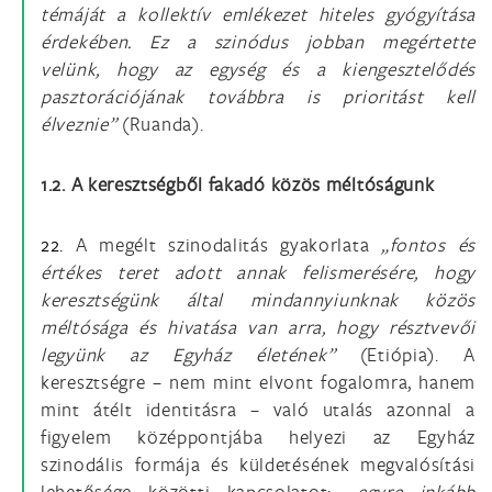
témáját a kollektív emlékezet hiteles gyógyítása
érdekében. Ez a szinódus jobban megértette
velünk, hogy az egység és a kiengesztelődés
pasztorációjának továbbra is prioritást kell
élveznie”
(Ruanda).
1.2. A keresztségből fakadó közös méltóságunk
22.
A megélt szinodalitás gyakorlata
„fontos és
értékes teret adott annak felismerésére, hogy
keresztségünk által mindannyiunknak közös
méltósága és hivatása van arra, hogy résztvevői
legyünk az Egyház életének”
(Etiópia). A
keresztségre – nem mint elvont fogalomra, hanem
mint átélt identitásra – való utalás azonnal a
figyelem középpontjába helyezi az Egyház
szinodális formája és küldetésének megvalósítási
lehetősége közötti kapcsolatot:
„egyre inkább