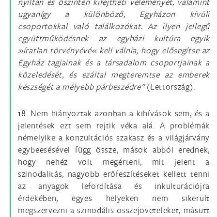
nyíltan és őszintén kifejtheti véleményét, valamint
ugyanígy a különböző, Egyházon kívüli
csoportokkal való találkozókat. Az ilyen jellegű
együttműködésnek az egyházi kultúra egyik
»íratlan törvényévé« kell válnia, hogy elősegítse az
Egyház tagjainak és a társadalom csoportjainak a
közeledését, és ezáltal megteremtse az emberek
készségét a mélyebb párbeszédre”
(Lettország).
18.
Nem hiányoztak azonban a kihívások sem, és a
jelentések ezt sem rejtik véka alá. A problémák
némelyike a konzultációs szakasz és a világjárvány
egybeesésével függ össze, mások abból erednek,
hogy nehéz volt megérteni, mit jelent a
szinodalitás, nagyobb erőfeszítéseket kellett tenni
az anyagok lefordítása és inkulturációjra
érdekében, egyes helyeken nem sikerült
megszervezni a szinodális összejöveteleket, másutt