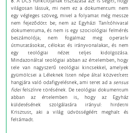
8.
A DCS funkciójának tisztázása azt is segíti, hogy
világosan lássuk, mi nem ez a dokumentum: nem
egy végleges szöveg, mivel a folyamat még messze
nem fejeződött be; nem az Egyházi Tanítóhivatal
dokumentuma, és nem is egy szociológiai felmérés
beszámolója; nem fogalmaz meg operatív
útmutatásokat, célokat és irányvonalakat, és nem
egy teológiai nézet teljes kidolgozása.
Mindazonáltal teológiai abban az értelemben, hogy
tele van nagyszerű teológiai kincsekkel, amelyek
gyümölcsei a Léleknek Isten népe által közvetített
hangjára való odafigyelésnek, ami teret ad a
sensus
fidei
felszínre törésének. De teológiai dokumentum
abban az értelemben is, hogy az Egyház
küldetésének szolgálatára irányul: hirdetni
Krisztust, aki a világ üdvösségéért meghalt és
feltámadt.