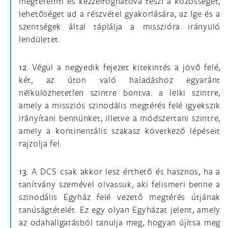
megteremti és kézzelfoghatóvá teszi a közösséget,
lehetőséget ad a részvétel gyakorlására, az Ige és a
szentségek által táplálja a misszióra irányuló
lendületet.
12.
Végül a negyedik fejezet kitekintés a jövő felé,
két, az úton való haladáshoz egyaránt
nélkülözhetetlen szintre bontva: a lelki szintre,
amely a missziós szinodális megtérés felé igyekszik
irányítani bennünket, illetve a módszertani szintre,
amely a kontinentális szakasz következő lépéseit
rajzolja fel.
13.
A DCS csak akkor lesz érthető és hasznos, ha a
tanítvány szemével olvassuk, aki felismeri benne a
szinodális Egyház felé vezető megtérés útjának
tanúságtételét. Ez egy olyan Egyházat jelent, amely
az odahallgatásból tanulja meg, hogyan újítsa meg