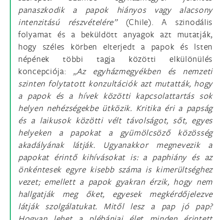
panaszkodik a papok hiányos vagy alacsony
intenzitású részvételére”
(Chile). A szinodális
folyamat és a beküldött anyagok azt mutatják,
hogy széles körben elterjedt a papok és Isten
népének többi tagja közötti elkülönülés
koncepciója:
„Az egyházmegyékben és nemzeti
szinten folytatott konzultációk azt mutatták, hogy
a papok és a hívek közötti kapcsolattartás sok
helyen nehézségekbe ütközik. Kritika éri a papság
és a laikusok közötti vélt távolságot, sőt, egyes
helyeken a papokat a gyümölcsöző közösség
akadályának látják. Ugyanakkor megnevezik a
papokat érintő kihívásokat is: a paphiány és az
önkéntesek egyre kisebb száma is kimerültséghez
vezet; emellett a papok gyakran érzik, hogy nem
hallgatják meg őket, egyesek megkérdőjelezve
látják szolgálatukat. Mitől lesz a pap jó pap?
Hogyan lehet a plébániai élet minden érintett