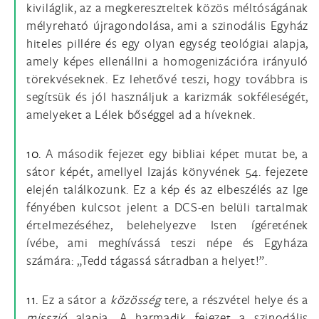
kiviláglik, az a megkereszteltek közös méltóságának
mélyreható újragondolása, ami a szinodális Egyház
hiteles pillére és egy olyan egység teológiai alapja,
amely képes ellenállni a homogenizációra irányuló
törekvéseknek. Ez lehetővé teszi, hogy továbbra is
segítsük és jól használjuk a karizmák sokféleségét,
amelyeket a Lélek bőséggel ad a híveknek.
10.
A második fejezet egy bibliai képet mutat be, a
sátor képét, amellyel Izajás könyvének 54. fejezete
elején találkozunk. Ez a kép és az elbeszélés az Ige
fényében kulcsot jelent a DCS-en belüli tartalmak
értelmezéséhez, belehelyezve Isten ígéretének
ívébe, ami meghívássá teszi népe és Egyháza
számára: „Tedd tágassá sátradban a helyet!”.
11.
Ez a sátor a
közösség
tere, a részvétel helye és a
misszió
alapja. A harmadik fejezet a szinodális