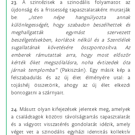
23.
A szintézisek a szinodális folyamatot az
újdonság és a frissesség tapasztalataként mutatják
be:
„Isten népe hangsúlyozta annak
különlegességét, hogy szabadon beszélhettek és
meghallgatták egymást szervezett
beszélgetésekben, korlátok nélkül és a Szentlélek
sugallatának követésére összpontosítva. Az
emberek rámutattak arra, hogy most először
kérték őket megszólalásra, noha évtizedek óta
járnak templomba”
(Pakisztán). Egy másik kép a
felszabadulás és az új élet élményére utal: a
tojáshéj összetörik, ahogy az új élet elkezdi
bontogatni a szárnyait.
24.
Másutt olyan kifejezések jelentek meg, amelyek
a családtagok közötti távolságtartás tapasztalatát
és a vágyott visszatérés gondolatát idézik, amely
véget vet a szinodális egyházi identitás kollektív