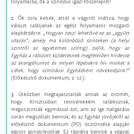
folyamatba, ők a szinódus igazi főszereplői!
2.
Ők útra keltek, attól a vágytól indítva, hogy
választ találjanak az egész folyamatot mozgató
alapkérdésre:
„Hogyan teszi lehetővé ez az „együtt
utazás”, amely ma különböző szinteken (a helyi
szinttől az egyetemes szintig) zajlik, hogy az
Egyház a rábízott küldetésnek megfelelően hirdesse
az evangéliumot és milyen lépésekre hív minket a
Lélek, hogy szinódusi Egyházként növekedjünk?”
(Előkészítő dokumentum, 2. sz.).
3.
Útközben megtapasztalták annak az örömét,
hogy Krisztusban testvérekként találkoztak,
megosztották egymással azt, ami az Ige hallgatása
során megszólalt bennük, és az Egyház jövőjéről az
előkészítő dokumentum (PD) ösztönzése alapján
együtt gondolkodtak. Ez táplálta bennük a vágyat