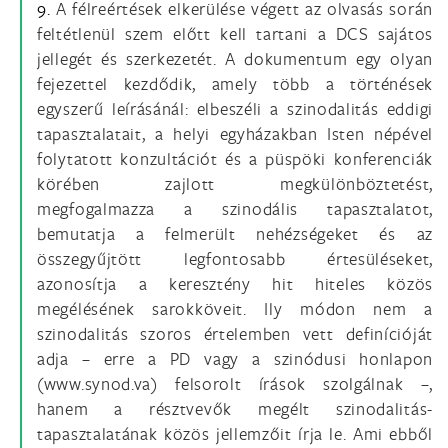
9.
A félreértések elkerülése végett az olvasás során
feltétlenül szem előtt kell tartani a DCS sajátos
jellegét és szerkezetét. A dokumentum egy olyan
fejezettel kezdődik, amely több a történések
egyszerű leírásánál: elbeszéli a szinodalitás eddigi
tapasztalatait, a helyi egyházakban Isten népével
folytatott konzultációt és a püspöki konferenciák
körében zajlott megkülönböztetést,
megfogalmazza a szinodális tapasztalatot,
bemutatja a felmerült nehézségeket és az
összegyűjtött legfontosabb értesüléseket,
azonosítja a keresztény hit hiteles közös
megélésének sarokköveit. Ily módon nem a
szinodalitás szoros értelemben vett definícióját
adja – erre a PD vagy a szinódusi honlapon
(www.synod.va) felsorolt írások szolgálnak –,
hanem a résztvevők megélt szinodalitás-
tapasztalatának közös jellemzőit írja le. Ami ebből