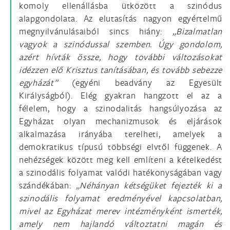
komoly ellenállásba ütközött a szinódus
alapgondolata. Az elutasítás nagyon egyértelmű
megnyilvánulásaiból sincs hiány:
„Bizalmatlan
vagyok a szinódussal szemben. Úgy gondolom,
azért hívták össze, hogy további változásokat
idézzen elő Krisztus tanításában, és tovább sebezze
egyházát”
(egyéni beadvány az Egyesült
Királyságból). Elég gyakran hangzott el az a
félelem, hogy a szinodalitás hangsúlyozása az
Egyházat olyan mechanizmusok és eljárások
alkalmazása irányába terelheti, amelyek a
demokratikus típusú többségi elvtől függenek. A
nehézségek között meg kell említeni a kételkedést
a szinodális folyamat valódi hatékonyságában vagy
szándékában:
„Néhányan kétségüket fejezték ki a
szinodális folyamat eredményével kapcsolatban,
mivel az Egyházat merev intézményként ismerték,
amely nem hajlandó változtatni magán és