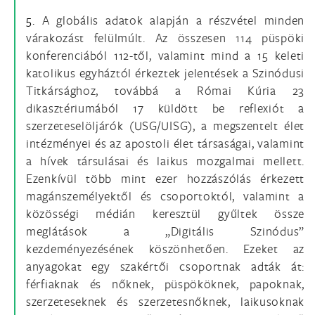
5.
A globális adatok alapján a részvétel minden
várakozást felülmúlt. Az összesen 114 püspöki
konferenciából 112-től, valamint mind a 15 keleti
katolikus egyháztól érkeztek jelentések a Szinódusi
Titkársághoz, továbbá a Római Kúria 23
dikasztériumából 17 küldött be reflexiót a
szerzeteselöljárók (USG/UISG), a megszentelt élet
intézményei és az apostoli élet társaságai, valamint
a hívek társulásai és laikus mozgalmai mellett.
Ezenkívül több mint ezer hozzászólás érkezett
magánszemélyektől és csoportoktól, valamint a
közösségi médián keresztül gyűltek össze
meglátások a „Digitális Szinódus”
kezdeményezésének köszönhetően. Ezeket az
anyagokat egy szakértői csoportnak adták át:
férfiaknak és nőknek, püspököknek, papoknak,
szerzeteseknek és szerzetesnőknek, laikusoknak