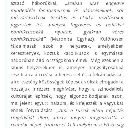
áztató háborúkkal,
„szabad utat engedve
mindenféle fanatizmusnak és üldözéseknek, sőt
mészárlásoknak. Szektás és etnikai uszításokat
jegyeztek fel, amelyek fegyveres és politikai
konfliktusokká fajultak, gyakran véres
konfliktusokká”
(Maronita Egyház). Különösen
fájdalmasak azok a helyzetek, amelyekben
keresztények, köztük katolikusok is egymással
háborúban álló országokban élnek. Még ezekben a
labilis helyzetekben is, amelyek hangsúlyosabbá
teszik a találkozást a kereszttel és a feltámadással,
a keresztény közösségek képesek voltak elfogadni a
hozzájuk intézett meghívást, hogy a szinodalitás
kultúráját építsék, hogy elgondolkodjanak azon,
mit jelent együtt haladni, és kifejezzék a vágyukat
ennek folytatására:
„Ami a tuszik elleni népirtás
tragédiáját illeti, amely annyira megosztotta a
ruandai népet, jobban el kell mélyíteni a közösség