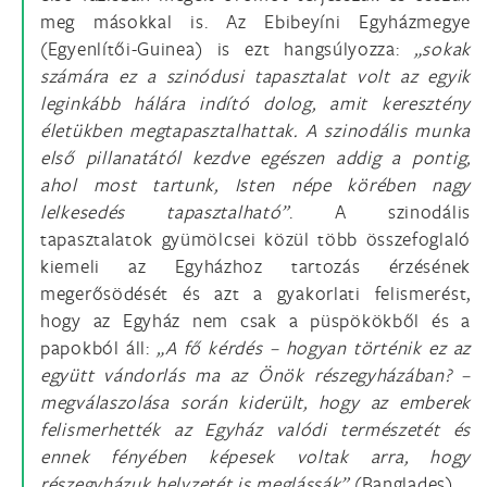
meg másokkal is. Az Ebibeyíni Egyházmegye
(Egyenlítői-Guinea) is ezt hangsúlyozza:
„sokak
számára ez a szinódusi tapasztalat volt az egyik
leginkább hálára indító dolog, amit keresztény
életükben megtapasztalhattak. A szinodális munka
első pillanatától kezdve egészen addig a pontig,
ahol most tartunk, Isten népe körében nagy
lelkesedés tapasztalható”
. A szinodális
tapasztalatok gyümölcsei közül több összefoglaló
kiemeli az Egyházhoz tartozás érzésének
megerősödését és azt a gyakorlati felismerést,
hogy az Egyház nem csak a püspökökből és a
papokból áll:
„A fő kérdés – hogyan történik ez az
együtt vándorlás ma az Önök részegyházában? –
megválaszolása során kiderült, hogy az emberek
felismerhették az Egyház valódi természetét és
ennek fényében képesek voltak arra, hogy
részegyházuk helyzetét is meglássák”
(Banglades).