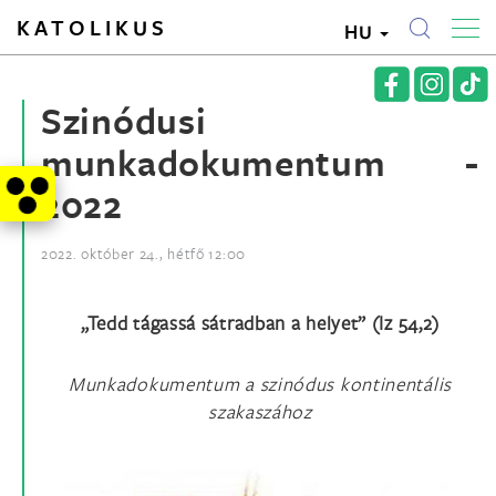
KATOLIKUS
HU
Szinódusi
munkadokumentum -
2022
2022. október 24., hétfő 12:00
„Tedd tágassá sátradban a helyet” (Iz 54,2)
Munkadokumentum a szinódus kontinentális
szakaszához