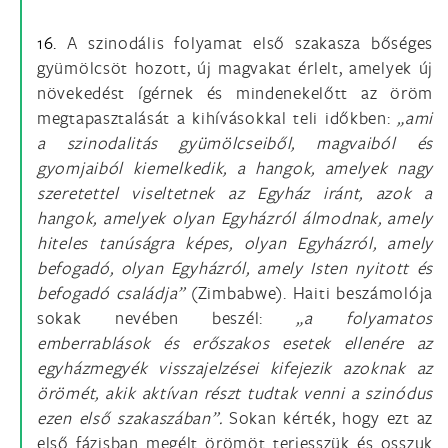
16.
A szinodális folyamat első szakasza bőséges
gyümölcsöt hozott, új magvakat érlelt, amelyek új
növekedést ígérnek és mindenekelőtt az öröm
megtapasztalását a kihívásokkal teli időkben:
„ami
a szinodalitás gyümölcseiből, magvaiból és
gyomjaiból kiemelkedik, a hangok, amelyek nagy
szeretettel viseltetnek az Egyház iránt, azok a
hangok, amelyek olyan Egyházról álmodnak, amely
hiteles tanúságra képes, olyan Egyházról, amely
befogadó, olyan Egyházról, amely Isten nyitott és
befogadó családja”
(Zimbabwe). Haiti beszámolója
sokak nevében beszél:
„a folyamatos
emberrablások és erőszakos esetek ellenére az
egyházmegyék visszajelzései kifejezik azoknak az
örömét, akik aktívan részt tudtak venni a szinódus
ezen első szakaszában”.
Sokan kérték, hogy ezt az
első fázisban megélt örömöt terjesszük és osszuk