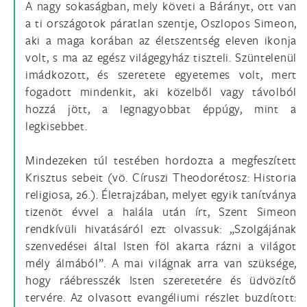
A nagy sokaságban, mely követi a Bárányt, ott van
a ti országotok páratlan szentje, Oszlopos Simeon,
aki a maga korában az életszentség eleven ikonja
volt, s ma az egész világegyház tiszteli. Szüntelenül
imádkozott, és szeretete egyetemes volt, mert
fogadott mindenkit, aki közelből vagy távolból
hozzá jött, a legnagyobbat éppúgy, mint a
legkisebbet.
Mindezeken túl testében hordozta a megfeszített
Krisztus sebeit (vö. Círuszi Theodorétosz: Historia
religiosa, 26.). Életrajzában, melyet egyik tanítványa
tizenöt évvel a halála után írt, Szent Simeon
rendkívüli hivatásáról ezt olvassuk: „Szolgájának
szenvedései által Isten föl akarta rázni a világot
mély álmából”. A mai világnak arra van szüksége,
hogy ráébresszék Isten szeretetére és üdvözítő
tervére. Az olvasott evangéliumi részlet buzdított: