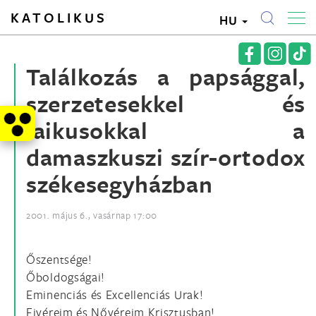
KATOLIKUS
HU
Találkozás a papsággal,
szerzetesekkel és
laikusokkal a
damaszkuszi szír-ortodox
székesegyházban
2001. május 6., vasárnap 17:00
Őszentsége!
Őboldogságai!
Eminenciás és Excellenciás Urak!
Fivéreim és Nővéreim Krisztusban!