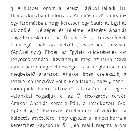
3. A húsvéti öröm a kereszt fájából fakadt. Itt,
Damaszkuszban hallotta az Ananiás nevű tanítvány
egy látomásban, hogy keressen egy Sault, az Egyház
üldözőjét. Kétségei és félelmei ellenére Ananiás
engedelmeskedett az Úrnak, és a keresztények
ellenségét habozás nélkül „testvérnek” nevezte
(ApCsel 9,17). Ebben az Egyház küldetésének két
lényeges vonását figyelhetjük meg: az Isten szava
iránti bátor engedelmességet, s a megbocsátó és
megbékélő akaratot. Amikor Isten cselekszik, a
lehetetlen lehetővé válik. Feladatunk, hogy „igen”-t
mondjunk Isten üdvözítő akaratára, és egész
valónkkal fogadjuk el az Ő titokzatos tervét.
Amikor Ananiás kereste Pált, ő imádkozott (vö.
ApCsel 9,11). Bizonyos értelemben készülődött a
küldetés átvételére, mely egyszer s mindenkorra a
kereszthez kapcsolta őt: „én majd megmutatom