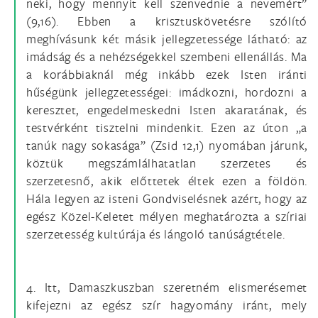
neki, hogy mennyit kell szenvednie a nevemért”
(9,16). Ebben a krisztuskövetésre szólító
meghívásunk két másik jellegzetessége látható: az
imádság és a nehézségekkel szembeni ellenállás. Ma
a korábbiaknál még inkább ezek Isten iránti
hűségünk jellegzetességei: imádkozni, hordozni a
keresztet, engedelmeskedni Isten akaratának, és
testvérként tisztelni mindenkit. Ezen az úton „a
tanúk nagy sokasága” (Zsid 12,1) nyomában járunk,
köztük megszámlálhatatlan szerzetes és
szerzetesnő, akik előttetek éltek ezen a földön.
Hála legyen az isteni Gondviselésnek azért, hogy az
egész Közel-Keletet mélyen meghatározta a szíriai
szerzetesség kultúrája és lángoló tanúságtétele.
4. Itt, Damaszkuszban szeretném elismerésemet
kifejezni az egész szír hagyomány iránt, mely