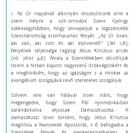
1. Az Úr napjának alkonyán összejöttünk erre a
szent helyre a szír-ortodox Szent György
székesegyházban, hogy ünnepeljük a legszentebb
Szentháromság kiolthatatlan fényét. „Az Úr Isten,
aki van, aki volt és aki eljövendő” (Jel 1,8),
fényének teljessége ragyog Jézus Krisztus arcán
(vö. 2Kor 4,6). Általa a Szentlélekben dicsőítjük
Istent a hitben kapott nagyszerű örökségünkért és
a meghívásért, hogy az igazságot s a minket az
evangélium szolgájává tevő szeretetet szolgáljuk.
Szívem tele van hálával Isten iránt, hogy
megengedte, hogy Szent Pál nyomdokaiban
zarándokolva eljussak Damaszkuszba. A
damaszkuszi úton történt, hogy Jézus Krisztus
meghívta a Nemzetek Apostolát, s ő befogadta a
Szentlélek fényét és megkeresztelkedett. A