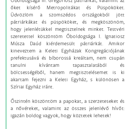
Őboldogsága III. Gregoriosz pátriárkát, valamint az
őket kísérő Metropolitákat és Püspököket.
Üdvözlöm a szomszédos országokból jött
pátriárkákat és püspököket, és megköszönöm,
hogy jelenlétükkel megtisztelnek minket. Testvéri
szeretettel köszöntöm Őboldogsága I. Ignatiosz
Músza Daúd kiérdemesült pátriárkát. Amikor
kineveztem a Keleti Egyházak Kongregációjának
prefektusává és bíborossá kreáltam, nem csupán
tanulni kívántam tapasztalatából és
bölcsességéből, hanem megtisztelésemet is ki
akartam fejezni a Keleti Egyház, s különösen a
Szíriai Egyház iránt.
Őszintén köszöntöm a papokat, a szerzeteseket és
a nővéreket, valamint az összes jelenlévő hívőt:
igazán boldog vagyok, hogy köztetek lehetek!