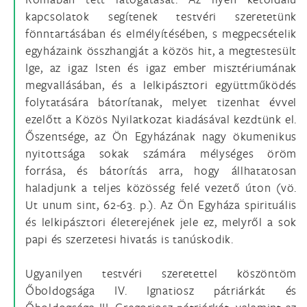
kapcsolatok segítenek testvéri szeretetünk
fönntartásában és elmélyítésében, s megpecsételik
egyházaink összhangját a közös hit, a megtestesült
Ige, az igaz Isten és igaz ember misztériumának
megvallásában, és a lelkipásztori együttműködés
folytatására bátorítanak, melyet tizenhat évvel
ezelőtt a Közös Nyilatkozat kiadásával kezdtünk el.
Őszentsége, az Ön Egyházának nagy ökumenikus
nyitottsága sokak számára mélységes öröm
forrása, és bátorítás arra, hogy állhatatosan
haladjunk a teljes közösség felé vezető úton (vö.
Ut unum sint, 62-63. p.). Az Ön Egyháza spirituális
és lelkipásztori életerejének jele ez, melyről a sok
papi és szerzetesi hivatás is tanúskodik.
Ugyanilyen testvéri szeretettel köszöntöm
Őboldogsága IV. Ignatiosz pátriárkát és