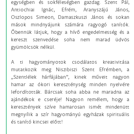
egységben és sokféleségben gazdag. Szent Pál,
Antiochiai Ignác, Efrém, Aranyszájú János,
Oszlopos Simeon, Damaszkuszi János és sokan
mások mindnyájunk számára ragyogó tanítók.
Őbennük látjuk, hogy a hívő engedelmesség és a
kereszt szenvedése soha nem marad üdvös
gyümölcsök nélkül.
A ti hagyományotok csodálatos kreativitása
mutatkozik meg Niszibiszi Szent Efrémben, a
„Szentlélek hárfájában”, kinek műveit nagyon
hamar az ókori kereszténység minden nyelvére
lefordították. Bárcsak soha abba ne maradna az
ajándékok e cseréje! Nagyon remélem, hogy a
keresztények szíve hamarosan ismét mindenütt
megnyílik a szír hagyományú egyházak spirituális
és tanító kincsei előtt!