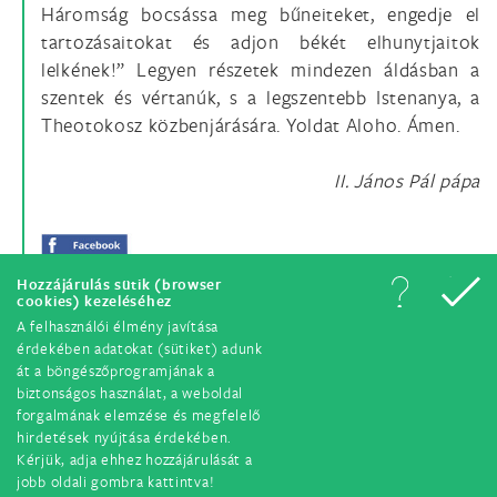
Háromság bocsássa meg bűneiteket, engedje el
tartozásaitokat és adjon békét elhunytjaitok
lelkének!” Legyen részetek mindezen áldásban a
szentek és vértanúk, s a legszentebb Istenanya, a
Theotokosz közbenjárására. Yoldat Aloho. Ámen.
II. János Pál pápa
Hozzájárulás sütik (browser
cookies) kezeléséhez
A felhasználói élmény javítása
érdekében adatokat (sütiket) adunk
át a böngészőprogramjának a
biztonságos használat, a weboldal
forgalmának elemzése és megfelelő
hirdetések nyújtása érdekében.
© Minden jog fenntartva. 2018.
Kérjük, adja ehhez hozzájárulását a
jobb oldali gombra kattintva!