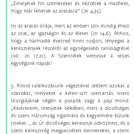
„Emeljétek föl szemeteket és nézzétek a mezőket,
hogy már fehérek az aratásra” (Jn 4,35).
Itt az aratás órája, mert az emberi szív mindig éhezi
az utat, az igazságot és az életet (Jn 14,6). Ahhoz,
hogy a harmadik évezred hinni tudjon, lényeges a
keresztények részéről az egységesebb tanúságtétel
(vö. Jn 17,21). A Szentlélek siettesse a teljes
egységünk napját!
5. Rövid találkozásunk végeztével idézem azokat a
szavakat, melyeket a keleti-szír szertartás isteni
liturgiájának végén a püspök vagy a pap mond:
„Kedveseim, menjetek békében, mert a dicsőséges
és szent Háromság irgalmára és kegyelmére bízunk
titeket..., az Úr dicsőséges keresztje üdvözített, és a
szent keresztség megpecsételt benneteket, a szent