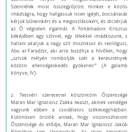
Szentlélek most összegyűjtött minket e közös
imádságra, hogy hallgassuk Isten igéjét, bocsánatát
kérjük bűneinkért és a megoszlásokért, és dicsérjük
az Ő végtelen irgalmát. A föltámadott Krisztus
békéjében egy szívvel, egy lélekkel imádkozunk, s
hallani akarjuk a nagy szír misztikust és teológust,
Abu al-Faradzst, aki arra buzdítja a hívőket, hogy
„szívük mélyén rombolják szét a keresztények
közötti ellenségeskedés gyökereit” (A galamb
könyve, IV).
2. Testvéri szeretettel köszöntöm Őszentsége
Maran Mar Ignatiosz Zakka Iwaszt, akinek vendégei
vagyunk ebben a csodálatos székesegyházban.
Különösen örülök annak, hogy viszonozhatom
Őszentsége és elődje, Maran Mar Ignatiosz Jakúb
Rómában tett látogatását. Az ilyen kétoldalú