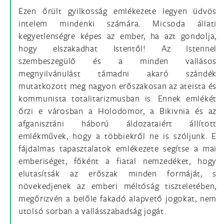
Ezen őrült gyilkosság emlékezete legyen üdvös
intelem mindenki számára. Micsoda állati
kegyetlenségre képes az ember, ha azt gondolja,
hogy elszakadhat Istentől! Az Istennel
szembeszegülő és a minden vallásos
megnyilvánulást támadni akaró szándék
mutatkozott meg nagyon erőszakosan az ateista és
kommunista totalitarizmusban is. Ennek emlékét
őrzi e városban a Holodomor, a Bikivnia és az
afganisztáni háború áldozataiért állított
emlékművek, hogy a többiekről ne is szóljunk. E
fájdalmas tapasztalatok emlékezete segítse a mai
emberiséget, főként a fiatal nemzedéket, hogy
elutasítsák az erőszak minden formáját, s
növekedjenek az emberi méltóság tiszteletében,
megőrizvén a belőle fakadó alapvető jogokat, nem
utolsó sorban a vallásszabadság jogát.