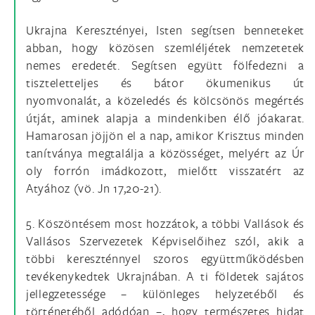
Ukrajna Keresztényei, Isten segítsen benneteket
abban, hogy közösen szemléljétek nemzetetek
nemes eredetét. Segítsen együtt fölfedezni a
tiszteletteljes és bátor ökumenikus út
nyomvonalát, a közeledés és kölcsönös megértés
útját, aminek alapja a mindenkiben élő jóakarat.
Hamarosan jöjjön el a nap, amikor Krisztus minden
tanítványa megtalálja a közösséget, melyért az Úr
oly forrón imádkozott, mielőtt visszatért az
Atyához (vö. Jn 17,20-21).
5. Köszöntésem most hozzátok, a többi Vallások és
Vallásos Szervezetek Képviselőihez szól, akik a
többi kereszténnyel szoros együttműködésben
tevékenykedtek Ukrajnában. A ti földetek sajátos
jellegzetessége – különleges helyzetéből és
történetéből adódóan –, hogy természetes hidat