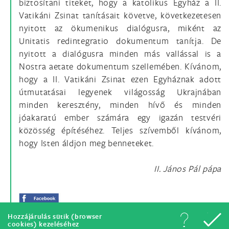
biztosítani titeket, hogy a katolikus Egyház a II.
Vatikáni Zsinat tanításait követve, következetesen
nyitott az ökumenikus dialógusra, miként az
Unitatis redintegratio dokumentum tanítja. De
nyitott a dialógusra minden más vallással is a
Nostra aetate dokumentum szellemében. Kívánom,
hogy a II. Vatikáni Zsinat ezen Egyháznak adott
útmutatásai legyenek világosság Ukrajnában
minden keresztény, minden hívő és minden
jóakaratú ember számára egy igazán testvéri
közösség építéséhez. Teljes szívemből kívánom,
hogy Isten áldjon meg benneteket.
II. János Pál pápa
Hozzájárulás sütik (browser
cookies) kezeléséhez