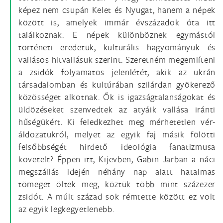
képez nem csupán Kelet és Nyugat, hanem a népek
között is, amelyek immár évszázadok óta itt
találkoznak. E népek különböznek egymástól
történeti eredetük, kulturális hagyományuk és
vallásos hitvallásuk szerint. Szeretném megemlíteni
a zsidók folyamatos jelenlétét, akik az ukrán
társadalomban és kultúrában szilárdan gyökerező
közösséget alkotnak. Ők is igazságtalanságokat és
üldözéseket szenvedtek az atyáik vallása iránti
hűségükért. Ki feledkezhet meg mérhetetlen vér-
áldozatukról, melyet az egyik faj másik fölötti
felsőbbségét hirdető ideológia fanatizmusa
követelt? Éppen itt, Kijevben, Gabin Jarban a náci
megszállás idején néhány nap alatt hatalmas
tömeget öltek meg, köztük több mint százezer
zsidót. A múlt század sok rémtette között ez volt
az egyik legkegyetlenebb.