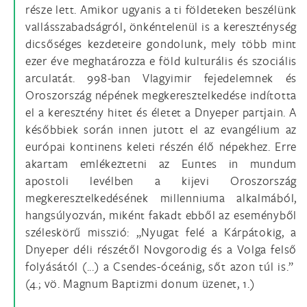
része lett. Amikor ugyanis a ti földeteken beszélünk
vallásszabadságról, önkéntelenül is a kereszténység
dicsőséges kezdeteire gondolunk, mely több mint
ezer éve meghatározza e föld kulturális és szociális
arculatát. 998-ban Vlagyimir fejedelemnek és
Oroszország népének megkeresztelkedése indította
el a keresztény hitet és életet a Dnyeper partjain. A
későbbiek során innen jutott el az evangélium az
európai kontinens keleti részén élő népekhez. Erre
akartam emlékeztetni az Euntes in mundum
apostoli levélben a kijevi Oroszország
megkeresztelkedésének millenniuma alkalmából,
hangsúlyozván, miként fakadt ebből az eseményből
széleskörű misszió: „Nyugat felé a Kárpátokig, a
Dnyeper déli részétől Novgorodig és a Volga felső
folyásától (...) a Csendes-óceánig, sőt azon túl is.”
(4.; vö. Magnum Baptizmi donum üzenet, 1.)