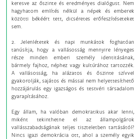
keresve az őszinte és eredményes dialógust. Nem
hagyhatom említés nélkül a népek és emberek
közötti békéért tett, dicséretes erőfeszítéseteket
sem.
2. Jelenlétetek és napi munkátok foghatóan
tanúsítja, hogy a vallásosság mennyire lényeges
része minden emberi személy identitásának,
bármely fajhoz, néphez vagy kultúrához tartozzék.
A vallásosság, ha alázatos és őszinte szívvel
gyakorolják, sajátos és mással nem helyettesíthető
hozzájárulás egy igazságos és testvéri társadalom
gyarapításához.
Egy állam, ha valóban demokratikus akar lenni,
miként tekinthetne el az állampolgárok
vallásszabadságának teljes tiszteletben tartásától?
Nincs igazi demokrácia ott, ahol a személy egyik