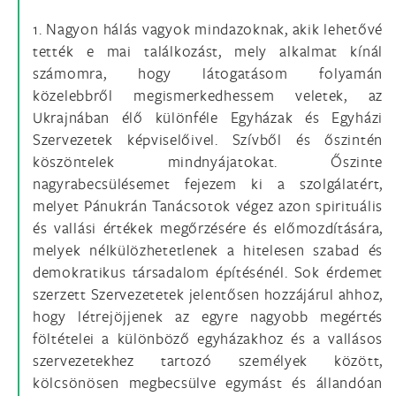
1. Nagyon hálás vagyok mindazoknak, akik lehetővé
tették e mai találkozást, mely alkalmat kínál
számomra, hogy látogatásom folyamán
közelebbről megismerkedhessem veletek, az
Ukrajnában élő különféle Egyházak és Egyházi
Szervezetek képviselőivel. Szívből és őszintén
köszöntelek mindnyájatokat. Őszinte
nagyrabecsülésemet fejezem ki a szolgálatért,
melyet Pánukrán Tanácsotok végez azon spirituális
és vallási értékek megőrzésére és előmozdítására,
melyek nélkülözhetetlenek a hitelesen szabad és
demokratikus társadalom építésénél. Sok érdemet
szerzett Szervezetetek jelentősen hozzájárul ahhoz,
hogy létrejöjjenek az egyre nagyobb megértés
föltételei a különböző egyházakhoz és a vallásos
szervezetekhez tartozó személyek között,
kölcsönösen megbecsülve egymást és állandóan