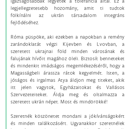
igazságosabbak legyetek a tolerancia által. Ez a
legjellegzetesebb hozomány, amit ti tudtok
fölkínálni az ukrán társadalom integráns
fejlődéséhez.
Róma püspöke, aki ezekben a napokban a remény
zarándoklatát végzi Kijevben és Lvovban, a
szeretett ukrajnai föld minden városának és
falujának hívőit magához öleli. Biztosít benneteket
és mindenkit imádságos megemlékezéséről, hogy a
Magasságbeli árassza rátok kegyelmét. Isten, a
jóságos és irgalmas Atya áldjon meg titeket, akik
itt jelen vagytok, Egyházaitokat és Vallásos
Szervezeteiteket. Áldja meg és oltalmazza a
szeretett ukrán népet. Most és mindörökké!
Szeretnék köszönetet mondani a jókívánságokért
és minden találkozásért. Ugyanakkor szeretnélek