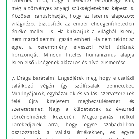
tehetnek arról, hogy a léleknek elsőbbsége van,
még a törvényes anyagi szükségletekhez képest is.
Közösen tanúsíthatják, hogy az Istenre alapozott
világnézet biztosíték az ember elidegeníthetetlen
értéke mellett is. Ha kiiktatjuk a világból Istent,
nem marad semmi igazán emberi. Ha nem tekint az
égre, a teremtmény elveszíti földi útjának
horizontját. Minden hiteles humanizmus alapja
Isten elsőbbségének alázatos és hívő elismerése.
7. Drága barátaim! Engedjétek meg, hogy e családi
találkozó végén így szólítsalak benneteket.
Mindnyájatok, egyházaitok és vallási szervezeteitek
felé újra kifejezem megbecsülésemet és
szeretetemet. Nagy a küldetéstek az évezred
történelmének kezdetén. Megtorpanás nélkül
törekedjetek arra, hogy egyre szabadabban
osztozzatok a vallási értékekben, és egyre