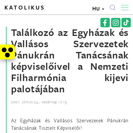
KATOLIKUS
HU
Találkozó az Egyházak és
Vallásos Szervezetek
Pánukrán Tanácsának
képviselőivel a Nemzeti
Filharmónia kijevi
palotájában
2001. június 24., vasárnap 17:15
Az Egyházak és Vallásos Szervezetek Pánukrán
Tanácsának Tisztelt Képviselői!