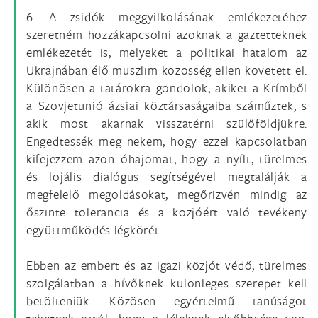
6. A zsidók meggyilkolásának emlékezetéhez
szeretném hozzákapcsolni azoknak a gaztetteknek
emlékezetét is, melyeket a politikai hatalom az
Ukrajnában élő muszlim közösség ellen követett el.
Különösen a tatárokra gondolok, akiket a Krímből
a Szovjetunió ázsiai köztársaságaiba száműztek, s
akik most akarnak visszatérni szülőföldjükre.
Engedtessék meg nekem, hogy ezzel kapcsolatban
kifejezzem azon óhajomat, hogy a nyílt, türelmes
és lojális dialógus segítségével megtalálják a
megfelelő megoldásokat, megőrizvén mindig az
őszinte tolerancia és a közjóért való tevékeny
együttműködés légkörét.
Ebben az embert és az igazi közjót védő, türelmes
szolgálatban a hívőknek különleges szerepet kell
betölteniük. Közösen egyértelmű tanúságot