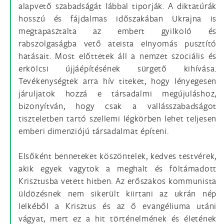
alapvető szabadságát lábbal tiporják. A diktatúrák
hosszú és fájdalmas időszakában Ukrajna is
megtapasztalta az embert gyilkoló és
rabszolgaságba vető ateista elnyomás pusztító
hatásait. Most előttetek áll a nemzet szociális és
erkölcsi újjáépítésének sürgető kihívása.
Tevékenységtek arra hív titeket, hogy lényegesen
járuljatok hozzá e társadalmi megújuláshoz,
bizonyítván, hogy csak a vallásszabadságot
tiszteletben tartó szellemi légkörben lehet teljesen
emberi dimenziójú társadalmat építeni.
Elsőként benneteket köszöntelek, kedves testvérek,
akik egyek vagytok a meghalt és föltámadott
Krisztusba vetett hitben. Az erőszakos kommunista
üldözésnek nem sikerült kiirtani az ukrán nép
lelkéből a Krisztus és az ő evangéliuma utáni
vágyat, mert ez a hit történelmének és életének