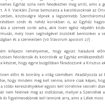
yetemes Egyház soha nem feledkezhet meg arról, amit a g
A II. Vatikáni Zsinat bemutatta a katolikusoknak az Ortodo
szetben, közösségre lépnek a legszentebb Szentháromsá
detésében sötét és nehéz korokban is, az Egyház hagyo
za a szentek sorát adta, akik Isten egész népéért közb
zmusát, mely Isten segítségével ösztökél bennünket a t
ságban és a szeretetben (vö Slavorum apostoli 27) .
ém kifejezni reményemet,. hogy együtt haladunk előr
özösen feloldották és kitörölték az Egyház emlékezetéből
rra késztet, hogy egyre buzgóbban fáradozzunk a Krisztus a
Isten előtt és botrány a világ szemében. Akadályozza az 
se, hogy mindent meg kell tennie, amire csak képes, hogy
ek a többi keresztényekkel együtt kell történnie testvéri 
már nem felelnek meg az indításnak, mellyel a Szentlélek
 és figyelmesebbnek kell lennünk arra, amit a Lélek most m