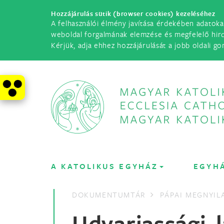
Hozzájárulás sütik (browser cookies) kezeléséhez
A felhasználói élmény javítása érdekében adatoka
weboldal forgalmának elemzése és megfelelő hir
Kérjük, adja ehhez hozzájárulását a jobb oldali go
A KATOLIKUS EGYHÁZ
EGYH
DOKUMENTUMTÁR
PÁPAI MEGNYI
Udvariassági 