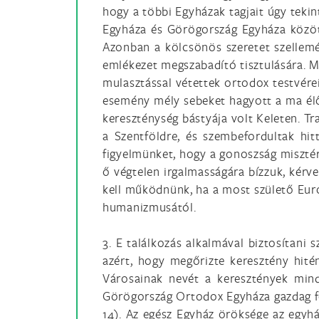
hogy a többi Egyházak tagjait úgy tekin
Egyháza és Görögország Egyháza közöt
Azonban a kölcsönös szeretet szellemé
emlékezet megszabadító tisztulására. Mi
mulasztással vétettek ortodox testvére
esemény mély sebeket hagyott a ma élők
kereszténység bástyája volt Keleten. Tr
a Szentföldre, és szembefordultak hitt
figyelmünket, hogy a gonoszság misztér
ő végtelen irgalmasságára bízzuk, kérv
kell működnünk, ha a most születő Eur
humanizmusától.
3. E találkozás alkalmával biztosítan
azért, hogy megőrizte keresztény hité
Városainak nevét a keresztények mind
Görögország Ortodox Egyháza gazdag for
14). Az egész Egyház öröksége az egyhá