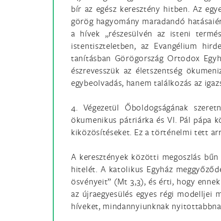
bír az egész keresztény hitben. Az eg
görög hagyomány maradandó hatásaiért. 
a hívek „részesülvén az isteni termé
istentiszteletben, az Evangélium hir
tanításban Görögország Ortodox Egyhá
észrevesszük az életszentség ökumeni
egybeolvadás, hanem találkozás az igaz
4. Végezetül Őboldogságának szeretn
ökumenikus pátriárka és VI. Pál pápa k
kiközösítéseket. Ez a történelmi tett a
A keresztények közötti megoszlás bűn 
hitelét. A katolikus Egyház meggyőződé
ösvényeit” (Mt 3,3), és érti, hogy enn
az újraegyesülés egyes régi modelljei 
híveket, mindannyiunknak nyitottabbnak