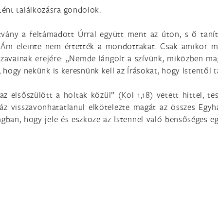
ént találkozásra gondolok.
ítvány a feltámadott Úrral együtt ment az úton, s ő taní
. Ám eleinte nem értették a mondottakat. Csak amikor me
zavainak erejére: „Nemde lángolt a szívünk, miközben mag
, hogy nekünk is keresnünk kell az Írásokat, hogy Istentől t
z elsőszülött a holtak közül” (Kol 1,18) vetett hittel, 
áz visszavonhatatlanul elkötelezte magát az összes Egyhá
ilágban, hogy jele és eszköze az Istennel való bensőséges