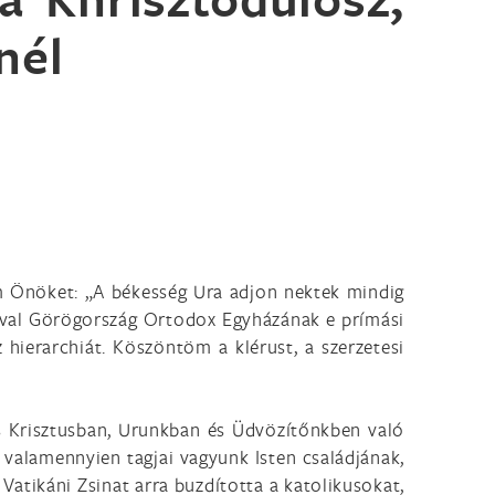
nél
öm Önöket: „A békesség Ura adjon nektek mindig
ával Görögország Ortodox Egyházának e prímási
hierarchiát. Köszöntöm a klérust, a szerzetesi
us Krisztusban, Urunkban és Üdvözítőnkben való
t valamennyien tagjai vagyunk Isten családjának,
 Vatikáni Zsinat arra buzdította a katolikusokat,