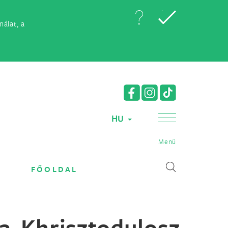
álat, a
HU
Menü
FŐOLDAL
a Khrisztodulosz,