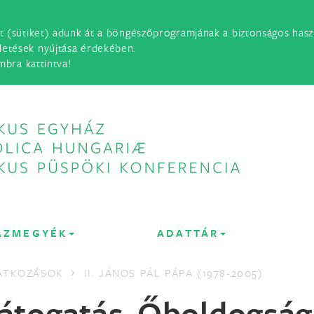
t (sütiket) adunk át a böngészőprogramjának a biztonságos haszn
detések nyújtása érdekében.
mbra kattintva!
ÁZMEGYÉK
ADATTÁR
LATKOZÁSOK
II. JÁNOS PÁL PÁPA (1978-2005)
látogatás Őboldogság