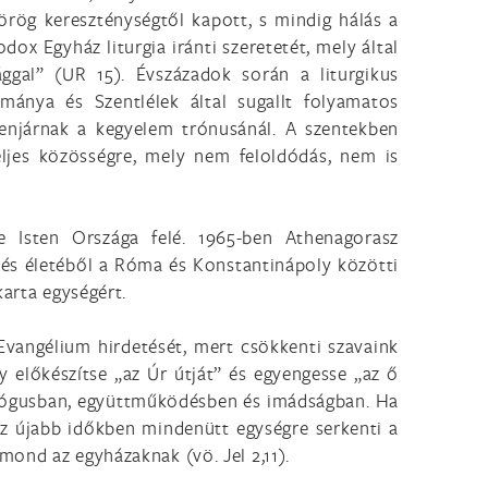
örög kereszténységtől kapott, s mindig hálás a
x Egyház liturgia iránti szeretetét, mely által
ggal” (UR 15). Évszázadok során a liturgikus
mánya és Szentlélek által sugallt folyamatos
enjárnak a kegyelem trónusánál. A szentekben
eljes közösségre, mely nem feloldódás, nem is
e Isten Országa felé. 1965-ben Athenagorasz
 és életéből a Róma és Konstantinápoly közötti
karta egységért.
Evangélium hirdetését, mert csökkenti szavaink
 előkészítse „az Úr útját” és egyengesse „az ő
dialógusban, együttműködésben és imádságban. Ha
 az újabb időkben mindenütt egységre serkenti a
ond az egyházaknak (vö. Jel 2,11).