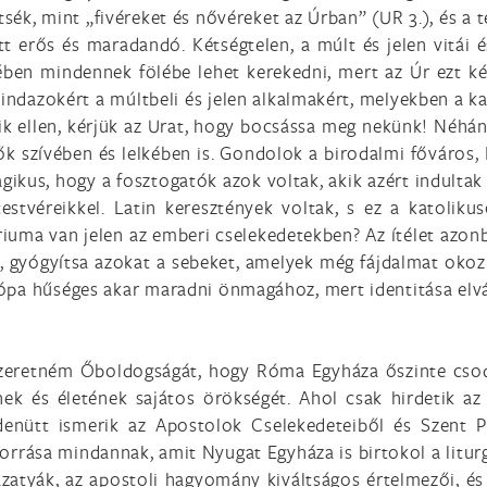
tsék, mint „fivéreket és nővéreket az Úrban” (UR 3.), és a
t erős és maradandó. Kétségtelen, a múlt és jelen vitái
ben mindennek fölébe lehet kerekedni, mert az Úr ezt ké
ndazokért a múltbeli és jelen alkalmakért, melyekben a kat
ik ellen, kérjük az Urat, hogy bocsássa meg nekünk! Néhá
 szívében és lelkében is. Gondolok a birodalmi főváros, 
agikus, hogy a fosztogatók azok voltak, akik azért indultak
estvéreikkel. Latin keresztények voltak, s ez a katolikuso
iuma van jelen az emberi cselekedetekben? Az ítélet azonba
e, gyógyítsa azokat a sebeket, amelyek még fájdalmat okoz
ópa hűséges akar maradni önmagához, mert identitása elvá
i szeretném Őboldogságát, hogy Róma Egyháza őszinte cso
nek és életének sajátos örökségét. Ahol csak hirdetik a
enütt ismerik az Apostolok Cselekedeteiből és Szent Pál
rása mindannak, amit Nyugat Egyháza is birtokol a liturg
zatyák, az apostoli hagyomány kiváltságos értelmezői, és