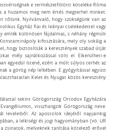
 testvériségnek e természetfölötti köteléke Róma
 és a huzamos meg nem értés megterhel minket.
ri tőlünk. Nyilvánvaló, hogy szükségünk van az
olikus Egyház fiai és leányai cselekedettel vagy
ny emlék különösen fájdalmas, s néhány régmúlt
Konstantinápoly kifosztására, mely oly sokáig a
 el, hogy biztosítsák a keresztények szabad útját
kat mély sajnálkozással tölti el. Elkerülheti-e
n egyedül Istené, ezért a múlt súlyos terhét az
nak a görög nép lelkében. E gyógyítással együtt
laszthatatlan Kelet és Nyugat közös keresztény
dálattal tekint Görögország Ortodox Egyházára
z Evangéliumot, visszhangzik Görögország neve.
 leveleiből. Az apostolok idejétől napjainkig
iában, a lelkiségi és jogi hagyományban (vö. UR
 a zsinatok, melyeknek tanítása kötelező erővel