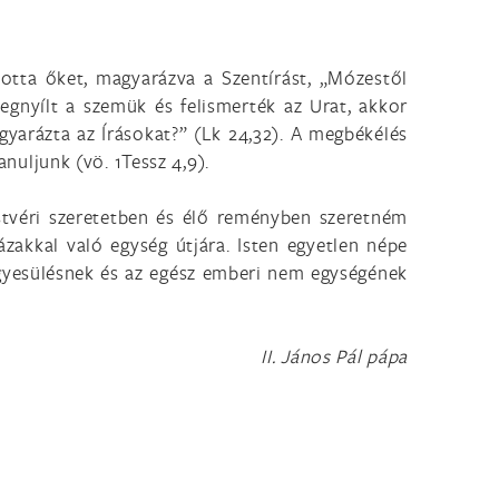
totta őket, magyarázva a Szentírást, „Mózestől
gnyílt a szemük és felismerték az Urat, akkor
yarázta az Írásokat?” (Lk 24,32). A megbékélés
anuljunk (vö. 1Tessz 4,9).
testvéri szeretetben és élő reményben szeretném
zakkal való egység útjára. Isten egyetlen népe
 egyesülésnek és az egész emberi nem egységének
II. János Pál pápa