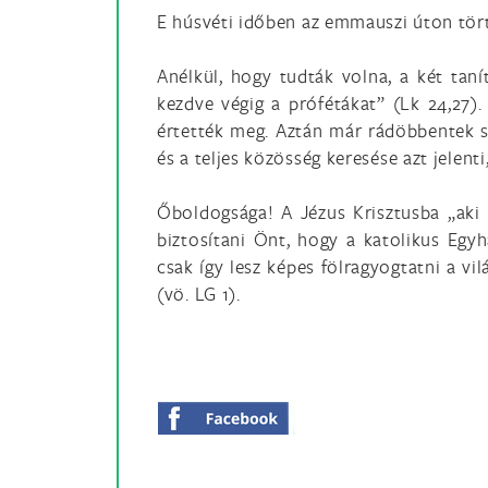
E húsvéti időben az emmauszi úton tört
Anélkül, hogy tudták volna, a két tan
kezdve végig a prófétákat” (Lk 24,27)
értették meg. Aztán már rádöbbentek s
és a teljes közösség keresése azt jelenti
Őboldogsága! A Jézus Krisztusba „aki a
biztosítani Önt, hogy a katolikus Egyh
csak így lesz képes fölragyogtatni a v
(vö. LG 1).