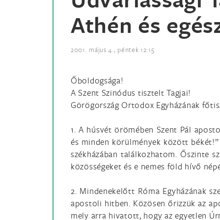
Athén és egés
2001. május 4., péntek 12:15
Őboldogsága!
A Szent Szinódus tisztelt Tagjai!
Görögország Ortodox Egyházának főtisz
1. A húsvét örömében Szent Pál aposto
és minden körülmények között békét!”
székházában találkozhatom. Őszinte sze
közösségeket és e nemes föld hívő nép
2. Mindenekelőtt Róma Egyházának szer
apostoli hitben. Közösen őrizzük az apo
mely arra hivatott, hogy az egyetlen Úrn