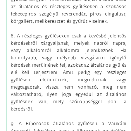
az általános és részleges gyűléseken a szokásos
feketepiros szegélyű reverendát, piros cingulust,
körgallért, mellkeresztet és gyűrűt viselnek.
8. A részleges gyűléseken csak a kevésbé jelentős
kérdésekről tárgyaljanak, melyek napról napra,
vagy alkalomról alkalomra jelentkeznek. Ha
komolyabb, vagy mélyebb vizsgálatot igénylő
kérdések merülnének fel, azokat az általános gyűlés
elé kell terjeszteni. Amit pedig egy részleges
gyűlésen eldöntöttek, megoldottak vagy
megtagadtak, vissza nem vonható, meg nem
változtatható, ilyen joga egyedül az általános
gyűlésnek van, mely szótöbbséggel dönt a
kérdésről.
9. A Bíborosok általános gyűléseit a Vatikáni
Apostoli Palotában, vagy a Bíborosok megítélése