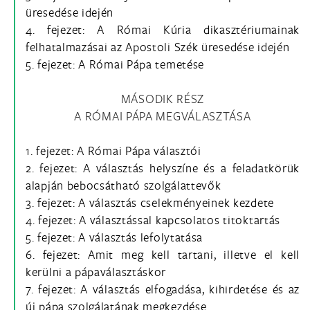
üresedése idején
4. fejezet: A Római Kúria dikasztériumainak
felhatalmazásai az Apostoli Szék üresedése idején
5. fejezet: A Római Pápa temetése
MÁSODIK RÉSZ
A RÓMAI PÁPA MEGVÁLASZTÁSA
1. fejezet: A Római Pápa választói
2. fejezet: A választás helyszíne és a feladatkörük
alapján bebocsátható szolgálattevők
3. fejezet: A választás cselekményeinek kezdete
4. fejezet: A választással kapcsolatos titoktartás
5. fejezet: A választás lefolytatása
6. fejezet: Amit meg kell tartani, illetve el kell
kerülni a pápaválasztáskor
7. fejezet: A választás elfogadása, kihirdetése és az
új pápa szolgálatának megkezdése