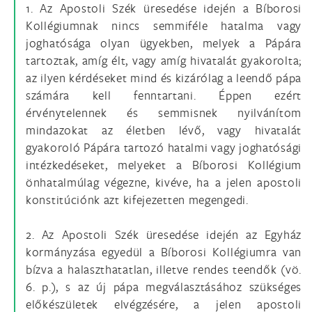
1. Az Apostoli Szék üresedése idején a Bíborosi
Kollégiumnak nincs semmiféle hatalma vagy
joghatósága olyan ügyekben, melyek a Pápára
tartoztak, amíg élt, vagy amíg hivatalát gyakorolta;
az ilyen kérdéseket mind és kizárólag a leendő pápa
számára kell fenntartani. Éppen ezért
érvénytelennek és semmisnek nyilvánítom
mindazokat az életben lévő, vagy hivatalát
gyakoroló Pápára tartozó hatalmi vagy joghatósági
intézkedéseket, melyeket a Bíborosi Kollégium
önhatalmúlag végezne, kivéve, ha a jelen apostoli
konstitúciónk azt kifejezetten megengedi.
2. Az Apostoli Szék üresedése idején az Egyház
kormányzása egyedül a Bíborosi Kollégiumra van
bízva a halaszthatatlan, illetve rendes teendők (vö.
6. p.), s az új pápa megválasztásához szükséges
előkészületek elvégzésére, a jelen apostoli