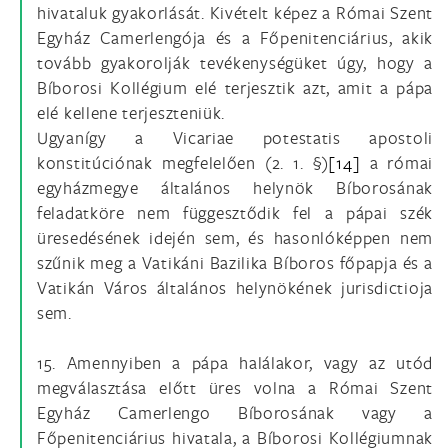
hivataluk gyakorlását. Kivételt képez a Római Szent
Egyház Camerlengója és a Főpenitenciárius, akik
tovább gyakorolják tevékenységüket úgy, hogy a
Bíborosi Kollégium elé terjesztik azt, amit a pápa
elé kellene terjeszteniük.
Ugyanígy a Vicariae potestatis apostoli
konstitúciónak megfelelően (2. 1. §)
[14]
a római
egyházmegye általános helynök Bíborosának
feladatköre nem függesztődik fel a pápai szék
üresedésének idején sem, és hasonlóképpen nem
szűnik meg a Vatikáni Bazilika Bíboros főpapja és a
Vatikán Város általános helynökének jurisdictioja
sem.
15. Amennyiben a pápa halálakor, vagy az utód
megválasztása előtt üres volna a Római Szent
Egyház Camerlengo Bíborosának vagy a
Főpenitenciárius hivatala, a Bíborosi Kollégiumnak