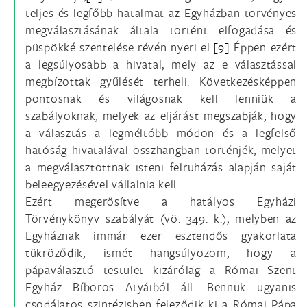
teljes és legfőbb hatalmat az Egyházban törvényes
megválasztásának általa történt elfogadása és
püspökké szentelése révén nyeri el.
[9]
Éppen ezért
a legsúlyosabb a hivatal, mely az e választással
megbízottak gyűlését terheli. Következésképpen
pontosnak és világosnak kell lenniük a
szabályoknak, melyek az eljárást megszabják, hogy
a választás a legméltóbb módon és a legfelső
hatóság hivatalával összhangban történjék, melyet
a megválasztottnak isteni felruházás alapján saját
beleegyezésével vállalnia kell.
Ezért megerősítve a hatályos Egyházi
Törvénykönyv szabályát (vö. 349. k.), melyben az
Egyháznak immár ezer esztendős gyakorlata
tükröződik, ismét hangsúlyozom, hogy a
pápaválasztó testület kizárólag a Római Szent
Egyház Bíboros Atyáiból áll. Bennük ugyanis
csodálatos szintézisben fejeződik ki a Római Pápa