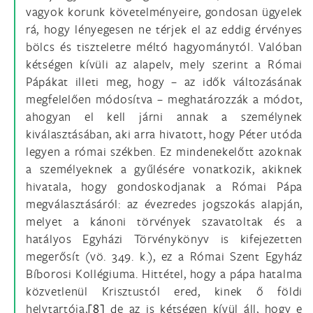
vagyok korunk követelményeire, gondosan ügyelek
rá, hogy lényegesen ne térjek el az eddig érvényes
bölcs és tiszteletre méltó hagyománytól. Valóban
kétségen kívüli az alapelv, mely szerint a Római
Pápákat illeti meg, hogy – az idők változásának
megfelelően módosítva – meghatározzák a módot,
ahogyan el kell járni annak a személynek
kiválasztásában, aki arra hivatott, hogy Péter utóda
legyen a római székben. Ez mindenekelőtt azoknak
a személyeknek a gyűlésére vonatkozik, akiknek
hivatala, hogy gondoskodjanak a Római Pápa
megválasztásáról: az évezredes jogszokás alapján,
melyet a kánoni törvények szavatoltak és a
hatályos Egyházi Törvénykönyv is kifejezetten
megerősít (vö. 349. k.), ez a Római Szent Egyház
Bíborosi Kollégiuma. Hittétel, hogy a pápa hatalma
közvetlenül Krisztustól ered, kinek ő földi
helytartója,
[8]
de az is kétségen kívül áll, hogy e