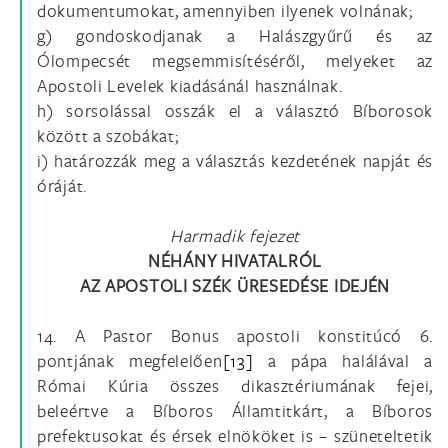
dokumentumokat, amennyiben ilyenek volnának;
g) gondoskodjanak a Halászgyűrű és az
Ólompecsét megsemmisítéséről, melyeket az
Apostoli Levelek kiadásánál használnak.
h) sorsolással osszák el a választó Bíborosok
között a szobákat;
i) határozzák meg a választás kezdetének napját és
óráját.
Harmadik fejezet
NÉHÁNY HIVATALRÓL
AZ APOSTOLI SZÉK ÜRESEDÉSE IDEJÉN
14. A Pastor Bonus apostoli konstitúcó 6.
pontjának megfelelően
[13]
a pápa halálával a
Római Kúria összes dikasztériumának fejei,
beleértve a Bíboros Államtitkárt, a Bíboros
prefektusokat és érsek elnököket is – szüneteltetik