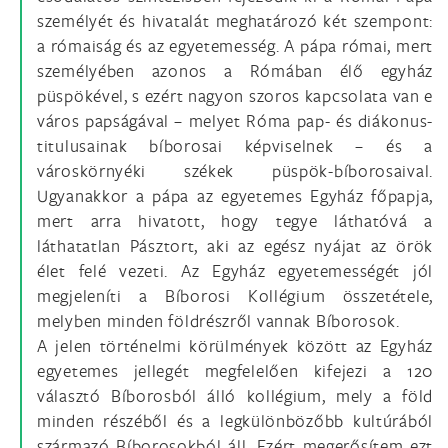
személyét és hivatalát meghatározó két szempont:
a rómaiság és az egyetemesség. A pápa római, mert
személyében azonos a Rómában élő egyház
püspökével, s ezért nagyon szoros kapcsolata van e
város papságával – melyet Róma pap- és diákonus-
titulusainak bíborosai képviselnek – és a
városkörnyéki székek püspök-bíborosaival.
Ugyanakkor a pápa az egyetemes Egyház főpapja,
mert arra hivatott, hogy tegye láthatóvá a
láthatatlan Pásztort, aki az egész nyájat az örök
élet felé vezeti. Az Egyház egyetemességét jól
megjeleníti a Bíborosi Kollégium összetétele,
melyben minden földrészről vannak Bíborosok.
A jelen történelmi körülmények között az Egyház
egyetemes jellegét megfelelően kifejezi a 120
választó Bíborosból álló kollégium, mely a föld
minden részéből és a legkülönbözőbb kultúrából
származó Bíborosokból áll. Ezért megerősítem ezt