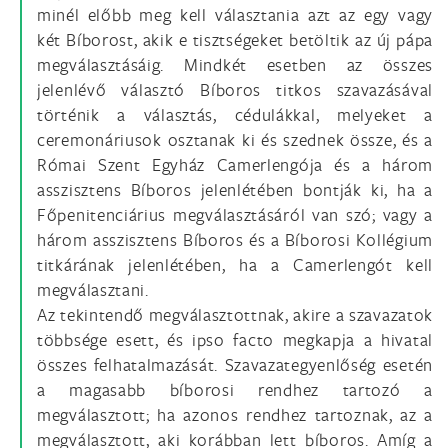
minél előbb meg kell választania azt az egy vagy
két Bíborost, akik e tisztségeket betöltik az új pápa
megválasztásáig. Mindkét esetben az összes
jelenlévő választó Bíboros titkos szavazásával
történik a választás, cédulákkal, melyeket a
ceremonáriusok osztanak ki és szednek össze, és a
Római Szent Egyház Camerlengója és a három
asszisztens Bíboros jelenlétében bontják ki, ha a
Főpenitenciárius megválasztásáról van szó; vagy a
három asszisztens Bíboros és a Bíborosi Kollégium
titkárának jelenlétében, ha a Camerlengót kell
megválasztani.
Az tekintendő megválasztottnak, akire a szavazatok
többsége esett, és ipso facto megkapja a hivatal
összes felhatalmazását. Szavazategyenlőség esetén
a magasabb bíborosi rendhez tartozó a
megválasztott; ha azonos rendhez tartoznak, az a
megválasztott, aki korábban lett bíboros. Amíg a