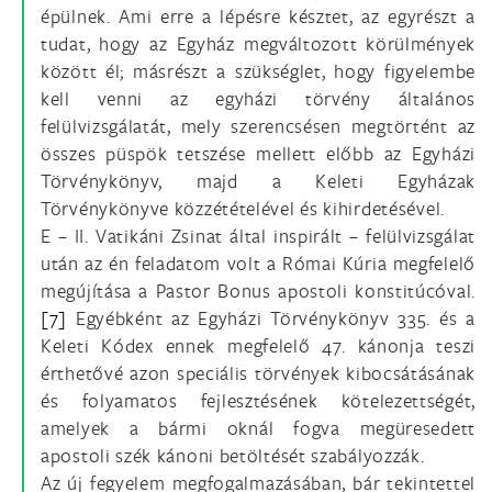
épülnek. Ami erre a lépésre késztet, az egyrészt a
tudat, hogy az Egyház megváltozott körülmények
között él; másrészt a szükséglet, hogy figyelembe
kell venni az egyházi törvény általános
felülvizsgálatát, mely szerencsésen megtörtént az
összes püspök tetszése mellett előbb az Egyházi
Törvénykönyv, majd a Keleti Egyházak
Törvénykönyve közzétételével és kihirdetésével.
E – II. Vatikáni Zsinat által inspirált – felülvizsgálat
után az én feladatom volt a Római Kúria megfelelő
megújítása a Pastor Bonus apostoli konstitúcóval.
[7]
Egyébként az Egyházi Törvénykönyv 335. és a
Keleti Kódex ennek megfelelő 47. kánonja teszi
érthetővé azon speciális törvények kibocsátásának
és folyamatos fejlesztésének kötelezettségét,
amelyek a bármi oknál fogva megüresedett
apostoli szék kánoni betöltését szabályozzák.
Az új fegyelem megfogalmazásában, bár tekintettel