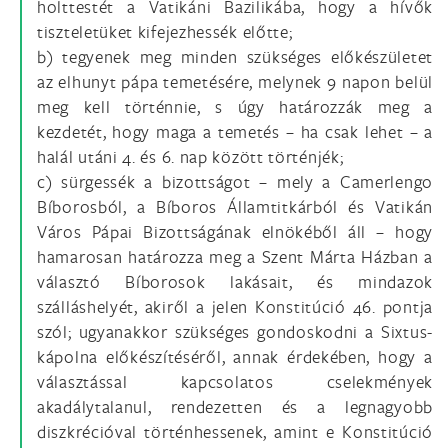
holttestét a Vatikáni Bazilikába, hogy a hívők
tiszteletüket kifejezhessék előtte;
b) tegyenek meg minden szükséges előkészületet
az elhunyt pápa temetésére, melynek 9 napon belül
meg kell történnie, s úgy határozzák meg a
kezdetét, hogy maga a temetés – ha csak lehet – a
halál utáni 4. és 6. nap között történjék;
c) sürgessék a bizottságot – mely a Camerlengo
Bíborosból, a Bíboros Államtitkárból és Vatikán
Város Pápai Bizottságának elnökéből áll – hogy
hamarosan határozza meg a Szent Márta Házban a
választó Bíborosok lakásait, és mindazok
szálláshelyét, akiről a jelen Konstitúció 46. pontja
szól; ugyanakkor szükséges gondoskodni a Sixtus-
kápolna előkészítéséről, annak érdekében, hogy a
választással kapcsolatos cselekmények
akadálytalanul, rendezetten és a legnagyobb
diszkrécióval történhessenek, amint e Konstitúció