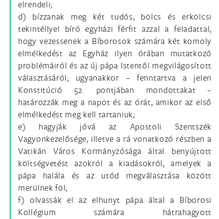
elrendeli;
d) bízzanak meg két tudós, bölcs és erkölcsi
tekintéllyel bíró egyházi férfit azzal a feladattal,
hogy vezessenek a Bíborosok számára két komoly
elmélkedést az Egyház ilyen órában mutatkozó
problémáiról és az új pápa Istentől megvilágosított
választásáról; ugyanakkor – fenntartva a jelen
Konstitúció 52. pontjában mondottakat –
határozzák meg a napot és az órát, amikor az első
elmélkedést meg kell tartaniuk;
e) hagyják jóvá az Apostoli Szentszék
Vagyonkezelősége, illetve a rá vonatkozó részben a
Vatikán Város Kormányzósága által benyújtott
költségvetést azokról a kiadásokról, amelyek a
pápa halála és az utód megválasztása között
merülnek föl;
f) olvassák el az elhunyt pápa által a Bíborosi
Kollégium számára hátrahagyott