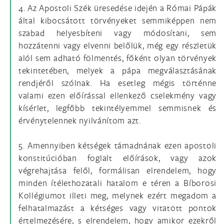
4. Az Apostoli Szék üresedése idején a Római Pápák
által kibocsátott törvényeket semmiképpen nem
szabad helyesbíteni vagy módosítani, sem
hozzátenni vagy elvenni belőlük, még egy részletük
alól sem adható fölmentés, főként olyan törvények
tekintetében, melyek a pápa megválasztásának
rendjéről szólnak. Ha esetleg mégis történne
valami ezen előírással ellenkező cselekmény vagy
kísérlet, legfőbb tekintélyemmel semmisnek és
érvénytelennek nyilvánítom azt.
5. Amennyiben kétségek támadnának ezen apostoli
konstitúcióban foglalt előírások, vagy azok
végrehajtása felől, formálisan elrendelem, hogy
minden ítélethozatali hatalom e téren a Bíborosi
Kollégiumot illeti meg, melynek ezért megadom a
felhatalmazást a kétséges vagy vitatott pontok
értelmezésére, s elrendelem, hogy amikor ezekről