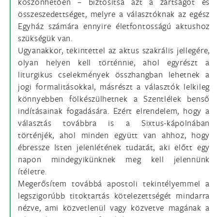
köszönhetően – biztosítsa azt a zártságot és
összeszedettséget, melyre a választóknak az egész
Egyház számára ennyire életfontosságú aktushoz
szükségük van.
Ugyanakkor, tekintettel az aktus szakrális jellegére,
olyan helyen kell történnie, ahol egyrészt a
liturgikus cselekmények összhangban lehetnek a
jogi formalitásokkal, másrészt a választók lelkileg
könnyebben fölkészülhetnek a Szentlélek benső
indításainak fogadására. Ezért elrendelem, hogy a
választás továbbra is a Sixtus-kápolnában
történjék, ahol minden együtt van ahhoz, hogy
ébressze Isten jelenlétének tudatát, aki előtt egy
napon mindegyikünknek meg kell jelennünk
ítéletre.
Megerősítem továbbá apostoli tekintélyemmel a
legszigorúbb titoktartás kötelezettségét mindarra
nézve, ami közvetlenül vagy közvetve magának a