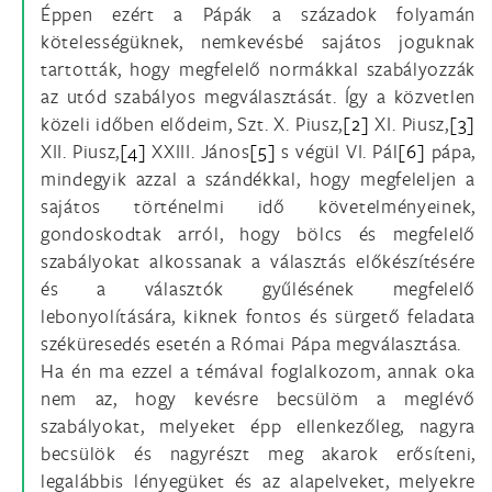
Éppen ezért a Pápák a századok folyamán
kötelességüknek, nemkevésbé sajátos joguknak
tartották, hogy megfelelő normákkal szabályozzák
az utód szabályos megválasztását. Így a közvetlen
közeli időben elődeim, Szt. X. Piusz,
[2]
XI. Piusz,
[3]
XII. Piusz,
[4]
XXIII. János
[5]
s végül VI. Pál
[6]
pápa,
mindegyik azzal a szándékkal, hogy megfeleljen a
sajátos történelmi idő követelményeinek,
gondoskodtak arról, hogy bölcs és megfelelő
szabályokat alkossanak a választás előkészítésére
és a választók gyűlésének megfelelő
lebonyolítására, kiknek fontos és sürgető feladata
széküresedés esetén a Római Pápa megválasztása.
Ha én ma ezzel a témával foglalkozom, annak oka
nem az, hogy kevésre becsülöm a meglévő
szabályokat, melyeket épp ellenkezőleg, nagyra
becsülök és nagyrészt meg akarok erősíteni,
legalábbis lényegüket és az alapelveket, melyekre