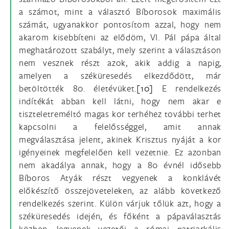
a számot, mint a választó Bíborosok maximális
számát, ugyanakkor pontosítom azzal, hogy nem
akarom kisebbíteni az elődöm, VI. Pál pápa által
meghatározott szabályt, mely szerint a választáson
nem vesznek részt azok, akik addig a napig,
amelyen a széküresedés elkezdődött, már
betöltötték 80. életévüket.
[10]
E rendelkezés
indítékát abban kell látni, hogy nem akar e
tiszteletreméltó magas kor terhéhez további terhet
kapcsolni a felelősséggel, amit annak
megválasztása jelent, akinek Krisztus nyáját a kor
igényeinek megfelelően kell vezetnie. Ez azonban
nem akadálya annak, hogy a 80 évnél idősebb
Bíboros Atyák részt vegyenek a konklávét
előkészítő összejöveteleken, az alább következő
rendelkezés szerint. Külön várjuk tőlük azt, hogy a
széküresedés idején, és főként a pápaválasztás
közben, legyenek vezetői a római patriarkális