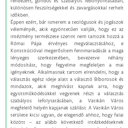
rendezett, gondos és szabályos lebonyolításában,
különösen feszültségekkel és zavargásokkal terhelt
időkben.
Éppen ezért, bár ismerem a teológusok és jogászok
véleményét, akik egyöntetűen vallják, hogy ez az
intézmény természete szerint nem tartozik hozzá a
Római Pápa érvényes megválasztásához, e
Konstitúcióval megerősítem fennmaradását a maga
lényeges szerkezetében, bevezetve néhány
módosítást, hogy fegyelme megfeleljen a mai
igényeknek. Alkalmasnak tartom elrendelni, hogy a
választás egész ideje alatt a választó Bíborosok és
mindazok, akik meghívást kapnak arra, hogy
együttműködésükkel vegyenek részt a választás
szabályos lefolytatásában, a Vatikán Város
megfelelő helyén kapjanak szállást. A Vatikán Város
területe kicsi ugyan, de elegendő ahhoz, hogy falai
között – az alább következő intézkedéseknek