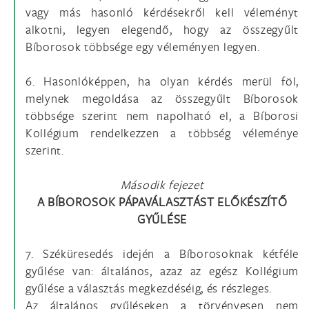
vagy más hasonló kérdésekről kell véleményt
alkotni, legyen elegendő, hogy az összegyűlt
Bíborosok többsége egy véleményen legyen.
6. Hasonlóképpen, ha olyan kérdés merül föl,
melynek megoldása az összegyűlt Bíborosok
többsége szerint nem napolható el, a Bíborosi
Kollégium rendelkezzen a többség véleménye
szerint.
Második fejezet
A BÍBOROSOK PÁPAVÁLASZTÁST ELŐKÉSZÍTŐ
GYŰLÉSE
7. Széküresedés idején a Bíborosoknak kétféle
gyűlése van: általános, azaz az egész Kollégium
gyűlése a választás megkezdéséig, és részleges.
Az általános gyűléseken a törvényesen nem