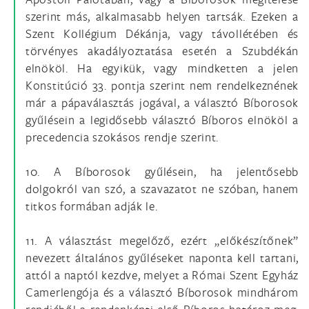
szerint más, alkalmasabb helyen tartsák. Ezeken a
Szent Kollégium Dékánja, vagy távollétében és
törvényes akadályoztatása esetén a Szubdékán
elnököl. Ha egyikük, vagy mindketten a jelen
Konstitúció 33. pontja szerint nem rendelkeznének
már a pápaválasztás jogával, a választó Bíborosok
gyűlésein a legidősebb választó Bíboros elnököl a
precedencia szokásos rendje szerint.
10. A Bíborosok gyűlésein, ha jelentősebb
dolgokról van szó, a szavazatot ne szóban, hanem
titkos formában adják le.
11. A választást megelőző, ezért „előkészítőnek”
nevezett általános gyűléseket naponta kell tartani,
attól a naptól kezdve, melyet a Római Szent Egyház
Camerlengója és a választó Bíborosok mindhárom