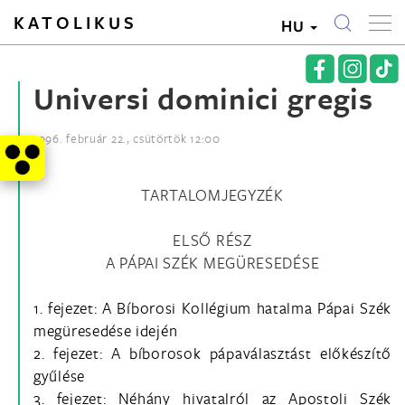
KATOLIKUS
HU
Universi dominici gregis
1996. február 22., csütörtök 12:00
TARTALOMJEGYZÉK
ELSŐ RÉSZ
A PÁPAI SZÉK MEGÜRESEDÉSE
1. fejezet: A Bíborosi Kollégium hatalma Pápai Szék
megüresedése idején
2. fejezet: A bíborosok pápaválasztást előkészítő
gyűlése
3. fejezet: Néhány hivatalról az Apostoli Szék