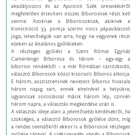
akadályozott és az Apostoli Szék üresedéséről
megfelelően értesített összes Bíborosnak részt kell
vennie. Azoknak a Bíborosoknak, akiknek e
Konstitúció 33. pontja szerint nincs pápaválasztó
joga, lehetőségük van arra, hogy ne vegyenek részt
ezeken az általános gyűléseken.
A részleges gyűlést a Szent Római Egyház
Camerlengo Bíborosa és három – egy-egy a
bíborosi rendekből – a már Rómában tartózkodó,
választó Bíborosok közül kisorsolt Bíboros alkotja.
E három, asszisztensnek nevezett Bíboros hivatala
három napig tart, ennek elteltével a helyükre,
ugyancsak sorsolással másik három lép, szintén
három napra, a választás megkezdése után is.
A választás ideje alatt a jelentősebb kérdésekről, ha
szükséges, a választó Bíborosok gyűlése dönt, míg
a rendes teendőkről ekkor is a Bíborosok részleges
gyűlése tárgyal. A széküresedés idején a Bíborosok