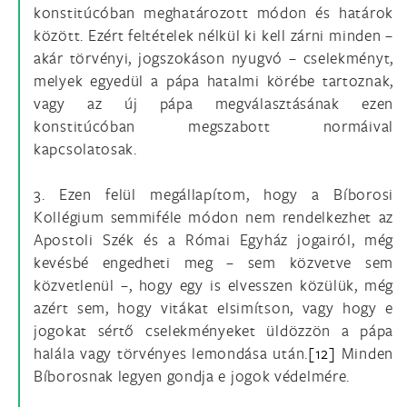
konstitúcóban meghatározott módon és határok
között. Ezért feltételek nélkül ki kell zárni minden –
akár törvényi, jogszokáson nyugvó – cselekményt,
melyek egyedül a pápa hatalmi körébe tartoznak,
vagy az új pápa megválasztásának ezen
konstitúcóban megszabott normáival
kapcsolatosak.
3. Ezen felül megállapítom, hogy a Bíborosi
Kollégium semmiféle módon nem rendelkezhet az
Apostoli Szék és a Római Egyház jogairól, még
kevésbé engedheti meg – sem közvetve sem
közvetlenül –, hogy egy is elvesszen közülük, még
azért sem, hogy vitákat elsimítson, vagy hogy e
jogokat sértő cselekményeket üldözzön a pápa
halála vagy törvényes lemondása után.
[12]
Minden
Bíborosnak legyen gondja e jogok védelmére.