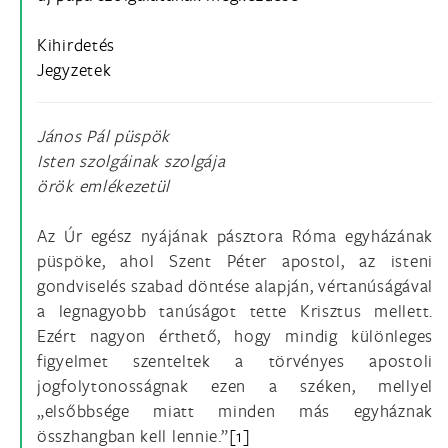
Kihirdetés
Jegyzetek
János Pál püspök
Isten szolgáinak szolgája
örök emlékezetül
Az Úr egész nyájának pásztora Róma egyházának
püspöke, ahol Szent Péter apostol, az isteni
gondviselés szabad döntése alapján, vértanúságával
a legnagyobb tanúságot tette Krisztus mellett.
Ezért nagyon érthető, hogy mindig különleges
figyelmet szenteltek a törvényes apostoli
jogfolytonosságnak ezen a széken, mellyel
„elsőbbsége miatt minden más egyháznak
összhangban kell lennie.”
[1]