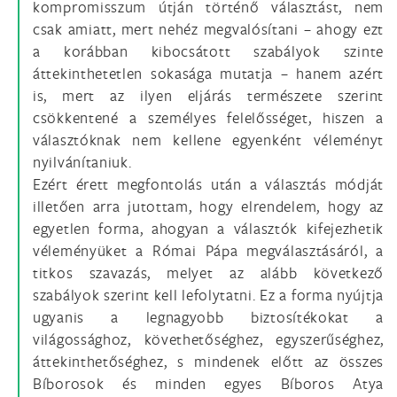
kompromisszum útján történő választást, nem
csak amiatt, mert nehéz megvalósítani – ahogy ezt
a korábban kibocsátott szabályok szinte
áttekinthetetlen sokasága mutatja – hanem azért
is, mert az ilyen eljárás természete szerint
csökkentené a személyes felelősséget, hiszen a
választóknak nem kellene egyenként véleményt
nyilvánítaniuk.
Ezért érett megfontolás után a választás módját
illetően arra jutottam, hogy elrendelem, hogy az
egyetlen forma, ahogyan a választók kifejezhetik
véleményüket a Római Pápa megválasztásáról, a
titkos szavazás, melyet az alább következő
szabályok szerint kell lefolytatni. Ez a forma nyújtja
ugyanis a legnagyobb biztosítékokat a
világossághoz, követhetőséghez, egyszerűséghez,
áttekinthetőséghez, s mindenek előtt az összes
Bíborosok és minden egyes Bíboros Atya