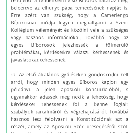
rendjéből a rendenkénti első Bíboros határoz meg,
beleértve az elhunyt pápa temetésének napját is.
Erre azért van szükség, hogy a Camerlengo
Bíborosnak módja legyen meghallgatni a Szent
Kollégium véleményét és közölni vele a szükséges
vagy hasznos információkat; továbbá hogy az
egyes Bíborosok jelezhessék a fölmerülő
problémákat, kérdéseikre választ kérhessenek és
javaslatokat tehessenek.
12. Az első általános gyűléseken gondoskodni kell
arról, hogy minden egyes Bíboros kapjon egy
példányt a jelen apostoli konstitúcióból, s
ugyanakkor adassék meg nekik a lehetőség, hogy
kérdéseket tehessenek föl a benne foglalt
szabályok tartalmáról és végrehajtásáról. Továbbá
hasznos lesz felolvasni a Konstitúciónak azt a
részét, amely az Apostoli Szék üresedéséről szól.