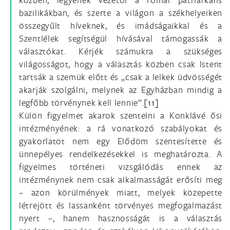
bazilikákban, és szerte a világon a székhelyeiken
összegyűlt híveknek, és imádságaikkal és a
Szentlélek segítségül hívásával támogassák a
választókat. Kérjék számukra a szükséges
világosságot, hogy a választás közben csak Istent
tartsák a szemük előtt és „csak a lelkek üdvösségét
akarják szolgálni, melynek az Egyházban mindig a
legfőbb törvénynek kell lennie”.
[11]
Külön figyelmet akarok szentelni a Konklávé ősi
intézményének: a rá vonatkozó szabályokat és
gyakorlatot nem egy Elődöm szentesítette és
ünnepélyes rendelkezésekkel is meghatározta. A
figyelmes történeti vizsgálódás ennek az
intézménynek nem csak alkalmasságát erősíti meg
– azon körülmények miatt, melyek közepette
létrejött és lassanként törvényes megfogalmazást
nyert –, hanem hasznosságát is a választás