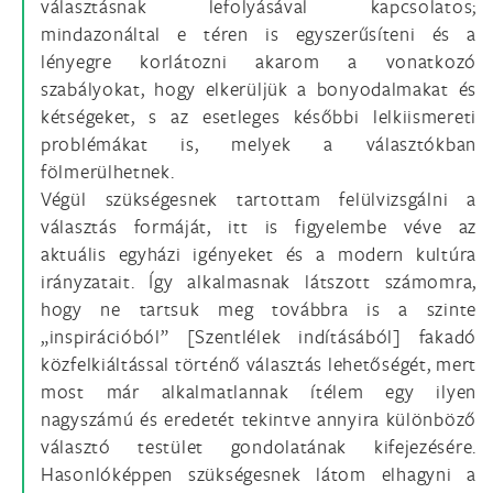
választásnak lefolyásával kapcsolatos;
mindazonáltal e téren is egyszerűsíteni és a
lényegre korlátozni akarom a vonatkozó
szabályokat, hogy elkerüljük a bonyodalmakat és
kétségeket, s az esetleges későbbi lelkiismereti
problémákat is, melyek a választókban
fölmerülhetnek.
Végül szükségesnek tartottam felülvizsgálni a
választás formáját, itt is figyelembe véve az
aktuális egyházi igényeket és a modern kultúra
irányzatait. Így alkalmasnak látszott számomra,
hogy ne tartsuk meg továbbra is a szinte
„inspirációból” [Szentlélek indításából] fakadó
közfelkiáltással történő választás lehetőségét, mert
most már alkalmatlannak ítélem egy ilyen
nagyszámú és eredetét tekintve annyira különböző
választó testület gondolatának kifejezésére.
Hasonlóképpen szükségesnek látom elhagyni a