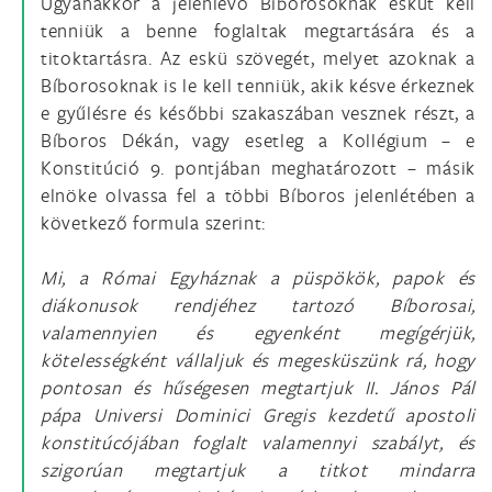
Ugyanakkor a jelenlévő Bíborosoknak esküt kell
tenniük a benne foglaltak megtartására és a
titoktartásra. Az eskü szövegét, melyet azoknak a
Bíborosoknak is le kell tenniük, akik késve érkeznek
e gyűlésre és későbbi szakaszában vesznek részt, a
Bíboros Dékán, vagy esetleg a Kollégium – e
Konstitúció 9. pontjában meghatározott – másik
elnöke olvassa fel a többi Bíboros jelenlétében a
következő formula szerint:
Mi, a Római Egyháznak a püspökök, papok és
diákonusok rendjéhez tartozó Bíborosai,
valamennyien és egyenként megígérjük,
kötelességként vállaljuk és megesküszünk rá, hogy
pontosan és hűségesen megtartjuk II. János Pál
pápa Universi Dominici Gregis kezdetű apostoli
konstitúcójában foglalt valamennyi szabályt, és
szigorúan megtartjuk a titkot mindarra