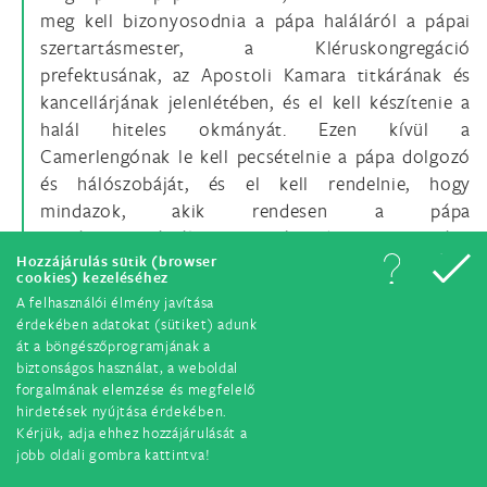
meg kell bizonyosodnia a pápa haláláról a pápai
szertartásmester, a Kléruskongregáció
prefektusának, az Apostoli Kamara titkárának és
kancellárjának jelenlétében, és el kell készítenie a
halál hiteles okmányát. Ezen kívül a
Camerlengónak le kell pecsételnie a pápa dolgozó
és hálószobáját, és el kell rendelnie, hogy
mindazok, akik rendesen a pápa
magánlakosztályában tartózkodtak, a pápa
Hozzájárulás sütik (browser
temetéséig ott maradhatnak, de akkor az egész
cookies) kezeléséhez
pápai lakosztályt lepecsételik; közölnie kell a
A felhasználói élmény javítása
halálhírt Róma Bíboros Helynökével, aki külön
érdekében adatokat (sütiket) adunk
értesítéssel tudatja azt Róma népével, és a Vatikáni
át a böngészőprogramjának a
biztonságos használat, a weboldal
Bazilika Bíboros esperesével. Birtokba kell vennie a
forgalmának elemzése és megfelelő
Vatikáni Apostoli Palotát valamint – személyesen
hirdetések nyújtása érdekében.
vagy megbízottja által – a lateráni és a Castel
Kérjük, adja ehhez hozzájárulását a
Gandolfó-i palotákat, s gyakorolnia kell azok
jobb oldali gombra kattintva!
védelmét és kormányzását. A három bíborosi rend