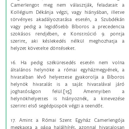
Camerlengot meg nem választják, feladatait a
Kollégium Dékánja végzi, vagy hiányában, illetve
törvényes akadályoztatása esetén, a Szubdékán
vagy pedig a legidősebb Bíboros a precedencia
szokásos rendjében, e Konstitúció 9. pontja
szerint, aki késlekedés nélkül meghozhatja a
helyzet követelte döntéseket.
16. Ha pedig széküresedés esetén nem volna
általános helynöke a római egyházmegyének, a
hivatalban lévő helyettese gyakorolja a Bíboros
helynök hivatalát is a saját hivatalával járó
joghatóságon felül.
[15]
Amennyiben a
helynökhelyettes is hiányoznék, a kinevezése
szerinti első segédpüspök végzi a teendőt.
17. Amint a Római Szent Egyház Camerlengója
megkapta a pápa halálhírét, azonnal hivatalosan