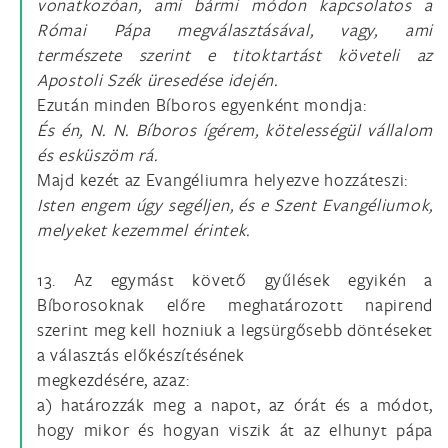
vonatkozóan, ami bármi módon kapcsolatos a
Római Pápa megválasztásával, vagy, ami
természete szerint e titoktartást követeli az
Apostoli Szék üresedése idején.
Ezután minden Bíboros egyenként mondja:
És én, N. N. Bíboros ígérem, kötelességül vállalom
és esküszöm rá.
Majd kezét az Evangéliumra helyezve hozzáteszi:
Isten engem úgy segéljen, és e Szent Evangéliumok,
melyeket kezemmel érintek.
13. Az egymást követő gyűlések egyikén a
Bíborosoknak előre meghatározott napirend
szerint meg kell hozniuk a legsürgősebb döntéseket
a választás előkészítésének
megkezdésére, azaz:
a) határozzák meg a napot, az órát és a módot,
hogy mikor és hogyan viszik át az elhunyt pápa