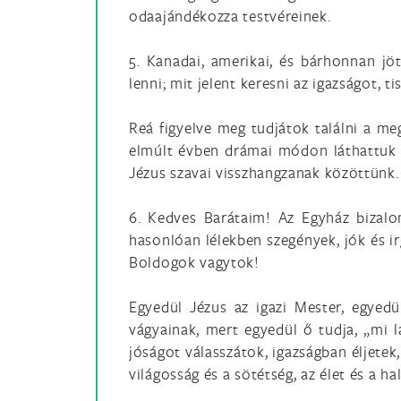
odaajándékozza testvéreinek.
5. Kanadai, amerikai, és bárhonnan jöt
lenni; mit jelent keresni az igazságot, t
Reá figyelve meg tudjátok találni a me
elmúlt évben drámai módon láthattuk a
Jézus szavai visszhangzanak közöttünk. 
6. Kedves Barátaim! Az Egyház bizalo
hasonlóan lélekben szegények, jók és ir
Boldogok vagytok!
Egyedül Jézus az igazi Mester, egyed
vágyainak, mert egyedül ő tudja, „mi l
jóságot válasszátok, igazságban éljetek
világosság és a sötétség, az élet és a h