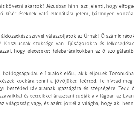
mit követni akartok? Jézusban hinni azt jelenti, hogy elfog
kísértéseknek való ellenállást jelent, bármilyen vonzóa
s áldozatkész szívvel válaszoljatok az Úrnak! Ő számít ráto
! Krisztusnak szüksége van ifjúságotokra és lelkesedést
zzal, hogy életeteket felebarátaitokban az ő szolgálatába
 boldogságaidat e fiatalok előtt, akik eljöttek Torontóba 
 készek kockára tenni a jövőjüket Teérted. Te hívtad meg 
gyi beszéded távlatainak igazságára és szépségére. Tedd
zavaikkal és tetteikkel árasztani tudják a világban az Evan
az világosság vagy, és azért jöttél a világba, hogy aki ben