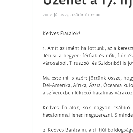
2002. július 25., csütörtök 12:00
Kedves Fiatalok!
1. Amit az imént hallottunk, az a keres
Jézust a hegyen: férfiak és nők, fiúk 
városaiból, Tiruszból és Szidonból is j
Ma este mi is azért jöttünk össze, hog
Dél-Amerika, Afrika, Ázsia, Óceánia kü
a szívetekben lüktető hatalmas várakoz
Kedves fiatalok, sok nagyon csábító 
hatalommal lehet megszerezni. S minden
2. Kedves Barátaim, a ti ifjúi boldogság