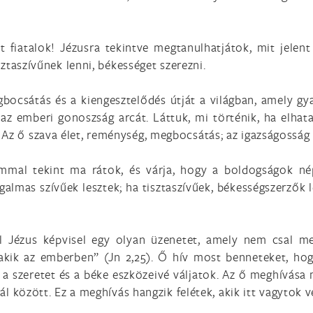
t fiatalok! Jézusra tekintve megtanulhatjátok, mit jelen
isztaszívűnek lenni, békességet szerezni.
gbocsátás és a kiengesztelődés útját a világban, amely gya
z emberi gonoszság arcát. Láttuk, mi történik, ha elhata
Az ő szava élet, reménység, megbocsátás; az igazságosság 
mmal tekint ma rátok, és várja, hogy a boldogságok né
galmas szívűek lesztek; ha tisztaszívűek, békességszerzők l
ül Jézus képvisel egy olyan üzenetet, amely nem csal m
akik az emberben” (Jn 2,25). Ő hív most benneteket, hogy
, a szeretet és a béke eszközeivé váljatok. Az ő meghívása 
alál között. Ez a meghívás hangzik felétek, akik itt vagytok 