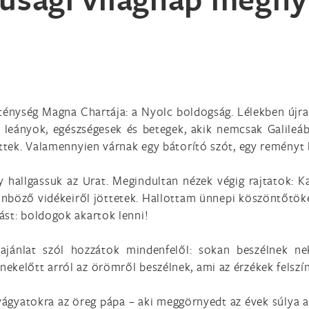
zténység Magna Chartája: a Nyolc boldogság. Lélekben újra 
és leányok, egészségesek és betegek, akik nemcsak Galile
öttek. Valamennyien várnak egy bátorító szót, egy reményt 
y hallgassuk az Urat. Megindultan nézek végig rajtatok: 
lönböző vidékeiről jöttetek. Hallottam ünnepi köszöntőtöke
ást: boldogok akartok lenni!
ajánlat szól hozzátok mindenfelől: sokan beszélnek nek
ekelőtt arról az örömről beszélnek, ami az érzékek felszí
vágyatokra az öreg pápa – aki meggörnyedt az évek súlya ala