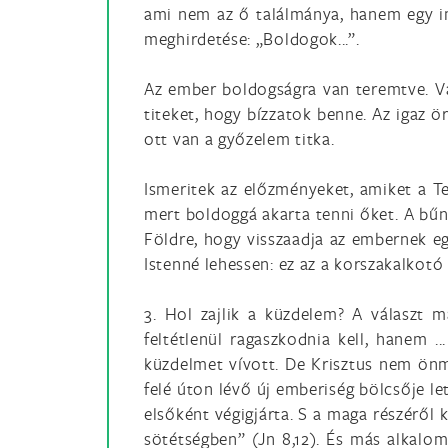
ami nem az ő találmánya, hanem egy im
meghirdetése: „Boldogok...”.
Az ember boldogságra van teremtve. Vá
titeket, hogy bízzatok benne. Az igaz 
ott van a győzelem titka.
Ismeritek az előzményeket, amiket a T
mert boldoggá akarta tenni őket. A bűn
Földre, hogy visszaadja az embernek e
Istenné lehessen: ez az a korszakalkotó
3. Hol zajlik a küzdelem? A választ m
feltétlenül ragaszkodnia kell, hanem ..
küzdelmet vívott. De Krisztus nem önma
felé úton lévő új emberiség bölcsője le
elsőként végigjárta. S a maga részéről 
sötétségben” (Jn 8,12). És más alkal