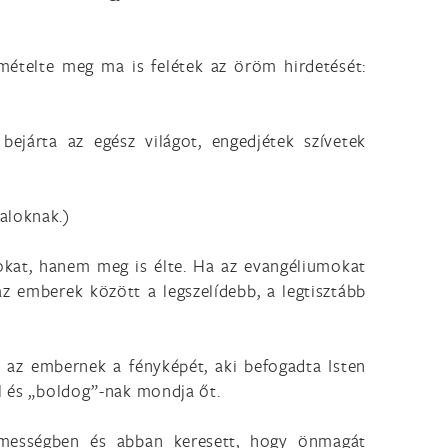
smételte meg ma is felétek az öröm hirdetését:
bejárta az egész világot, engedjétek szívetek
aloknak.)
okat, hanem meg is élte. Ha az evangéliumokat
az emberek között a legszelídebb, a legtisztább
 az embernek a fényképét, aki befogadta Isten
ul és „boldog”-nak mondja őt.
lmességben és abban keresett, hogy önmagát