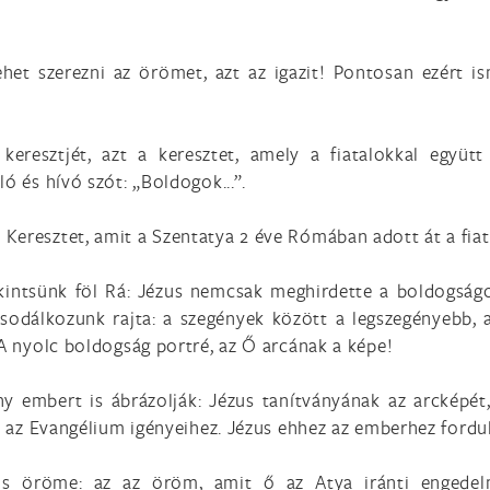
ehet szerezni az örömet, azt az igazit! Pontosan ezért i
eresztjét, azt a keresztet, amely a fiatalokkal együtt 
ó és hívó szót: „Boldogok...”.
Keresztet, amit a Szentatya 2 éve Rómában adott át a fiat
ekintsünk föl Rá: Jézus nemcsak meghirdette a boldogság
csodálkozunk rajta: a szegények között a legszegényebb, 
 A nyolc boldogság portré, az Ő arcának a képe!
 embert is ábrázolják: Jézus tanítványának az arcképét,
ni az Evangélium igényeihez. Jézus ehhez az emberhez ford
us öröme: az az öröm, amit ő az Atya iránti engede