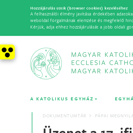
Hozzájárulás sütik (browser cookies) kezeléséhez
A felhasználói élmény javítása érdekében adatoka
weboldal forgalmának elemzése és megfelelő hir
Kérjük, adja ehhez hozzájárulását a jobb oldali go
A KATOLIKUS EGYHÁZ
EGYH
DOKUMENTUMTÁR
PÁPAI MEGNYI
Üzenet a 17. i