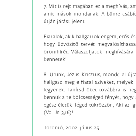
7. Mit is rejt magában ez a meghívás, a
amit mások mondanak. A bűnre csábító 
útján járást jelent.
Fiatalok, akik hallgattok engem, erős é
hogy üdvözítő tervét megvalósíthassa
örömhírét. Válaszoljatok meghívására a
bennetek!
8. Urunk, Jézus Krisztus, mondd el újra
hallgasd meg e fiatal szíveket, melyek
legyenek. Tanítsd őket továbbra is he
bennük a te bölcsességed fényét, hogy s
egész életük Téged tükrözzön, Aki az ig
(Vö. Jn 3,16)!
Torontó, 2002. július 25.