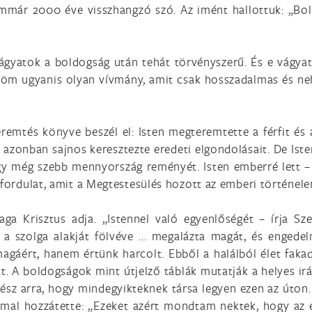
már 2000 éve visszhangzó szó. Az imént hallottuk: „Bold
gyatok a boldogság után tehát törvényszerű. És e vágyat
öröm ugyanis olyan vívmány, amit csak hosszadalmas és ne
eremtés könyve beszél el: Isten megteremtette a férfit é
 azonban sajnos keresztezte eredeti elgondolásait. De Iste
gy még szebb mennyország reményét. Isten emberré lett –
 fordulat, amit a Megtestesülés hozott az emberi történel
aga Krisztus adja. „Istennel való egyenlőségét – írja S
. a szolga alakját fölvéve ... megalázta magát, és engedelm
gáért, hanem értünk harcolt. Ebből a halálból élet fakadt.
tt. A boldogságok mint útjelző táblák mutatják a helyes ir
kész arra, hogy mindegyikteknek társa legyen ezen az úton
ommal hozzátette: „Ezeket azért mondtam nektek, hogy a