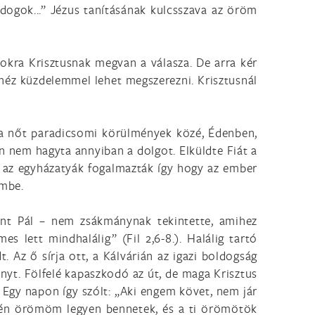
ogok...” Jézus tanításának kulcsszava az öröm
okra Krisztusnak megvan a válasza. De arra kér
héz küzdelemmel lehet megszerezni. Krisztusnál
s a nőt paradicsomi körülmények közé, Édenben,
n nem hagyta annyiban a dolgot. Elküldte Fiát a
 az egyházatyák fogalmazták így hogy az ember
embe.
zent Pál – nem zsákmánynak tekintette, amihez
es lett mindhalálig” (Fil 2,6-8.). Halálig tartó
 Az ő sírja ott, a Kálvárián az igazi boldogság
ányt. Fölfelé kapaszkodó az út, de maga Krisztus
. Egy napon így szólt: „Aki engem követ, nem jár
z én örömöm legyen bennetek, és a ti örömötök