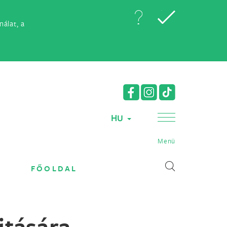
álat, a
HU
Menü
FŐOLDAL
itására