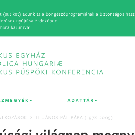
t (sütiket) adunk át a böngészőprogramjának a biztonságos haszn
detések nyújtása érdekében.
mbra kattintva!
ÁZMEGYÉK
ADATTÁR
LATKOZÁSOK
II. JÁNOS PÁL PÁPA (1978-2005)
fjúsági világnap megny