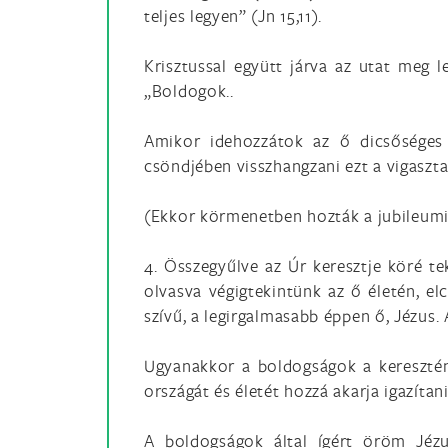
teljes legyen” (Jn 15,11).
Krisztussal együtt járva az utat meg l
„Boldogok..
Amikor idehozzátok az ő dicsőséges k
csöndjében visszhangzani ezt a vigasztal
(Ekkor körmenetben hozták a jubileumi 
4. Összegyűlve az Úr keresztje köré t
olvasva végigtekintünk az ő életén, el
szívű, a legirgalmasabb éppen ő, Jézus.
Ugyanakkor a boldogságok a keresztény
országát és életét hozzá akarja igazíta
A boldogságok által ígért öröm Jéz