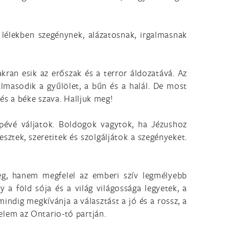
t lélekben szegénynek, alázatosnak, irgalmasnak
kran esik az erőszak és a terror áldozatává. Az
lmasodik a gyűlölet, a bűn és a halál. De most
és a béke szava. Halljuk meg!
pévé váljatok. Boldogok vagytok, ha Jézushoz
esztek, szeretitek és szolgáljátok a szegényeket.
eg, hanem megfelel az emberi szív legmélyebb
 a föld sója és a világ világossága legyetek, a
mindig megkívánja a választást a jó és a rossz, a
velem az Ontario-tó partján.