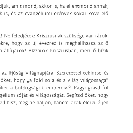
adjuk, amit mond, akkor is, ha ellentmond annak,
k is, és az evangéliumi erények sokat követelő
k! Ne feledjétek: Krisztusnak szüksége van rátok,
ekre, hogy az új évezred is meghallhassa az ő
 állítjátok! Bízzatok Krisztusban, mert ő bízik
az Ifjúság Világnapjára. Szeretettel tekintsd és
őket, hogy „a föld sója és a világ világossága”
 őket a boldogságok embereivé! Ragyogtasd föl
gélium sóját és világosságát. Segítsd őket, hogy
ned hisz, meg ne haljon, hanem örök életet éljen