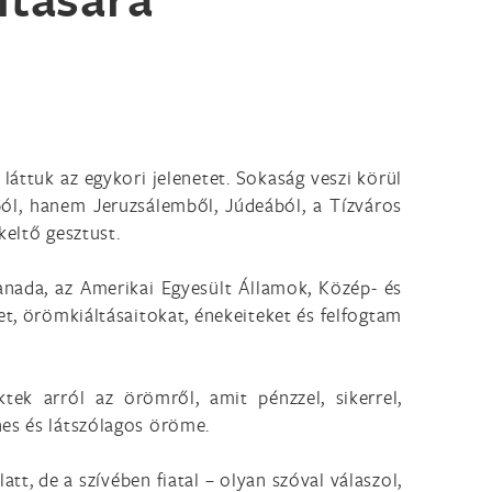
láttuk az egykori jelenetet. Sokaság veszi körül
ából, hanem Jeruzsálemből, Júdeából, a Tízváros
keltő gesztust.
Kanada, az Amerikai Egyesült Államok, Közép- és
t, örömkiáltásaitokat, énekeiteket és felfogtam
tek arról az örömről, amit pénzzel, sikerrel,
nes és látszólagos öröme.
tt, de a szívében fiatal – olyan szóval válaszol,