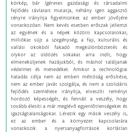
körkép, bár ígéretes gazdasági és társadalmi
fejlődés távlatait mutatja, néhány igen aggasztó
tényre irányítja figyelmünket az ember jövőjére
vonatkozóan. Nem kevés esetben erőszak jellemzi
az egyének és a népek közötti kapcsolatokat;
milliókat sújt a szegénység; a faji, kulturális és
vallási okokból fakadó megkülönböztetés és
olykor az üldözés sokakat arra indít, hogy
elmeneküljenek hazájukból, és máshol találjanak
védelmet és menedéket. Amikor a technológiai
haladás célja nem az emberi méltóság erősítése,
nem az ember javát szolgálja, és nem a szolidáris
fejlődés szemlélete irányítja, elveszíti reményt
hordozó képességét, és fennáll a veszély, hogy
tovább élesíti a már meglévő egyenlőtlenségeket és
igazságtalanságokat. Létezik egy másik veszély is,
ez az ember és a környezet kapcsolatára
vonatkozik: a nyersanyagforrások korlátlan