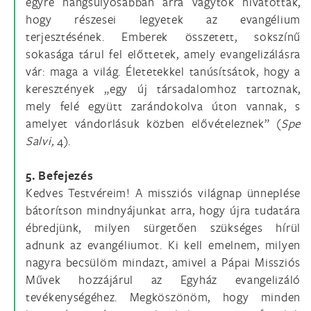
egyre hangsúlyosabban arra vagytok hivatottak,
hogy részesei legyetek az evangélium
terjesztésének. Emberek összetett, sokszínű
sokasága tárul fel előttetek, amely evangelizálásra
vár: maga a világ. Életetekkel tanúsítsátok, hogy a
keresztények „egy új társadalomhoz tartoznak,
mely felé együtt zarándokolva úton vannak, s
amelyet vándorlásuk közben elővételeznek” (
Spe
Salvi,
4).
5. Befejezés
Kedves Testvéreim! A missziós világnap ünneplése
bátorítson mindnyájunkat arra, hogy újra tudatára
ébredjünk, milyen sürgetően szükséges hírül
adnunk az evangéliumot. Ki kell emelnem, milyen
nagyra becsülöm mindazt, amivel a Pápai Missziós
Művek hozzájárul az Egyház evangelizáló
tevékenységéhez. Megköszönöm, hogy minden