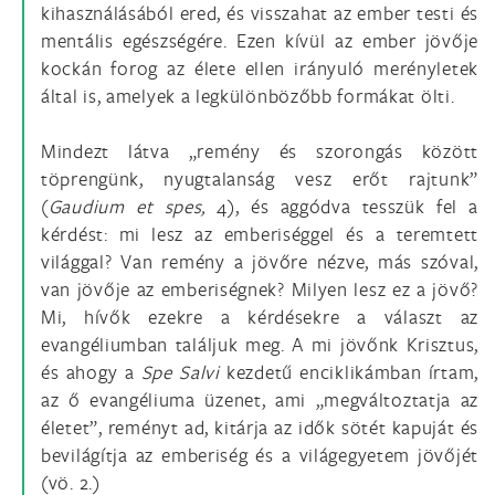
kihasználásából ered, és visszahat az ember testi és
mentális egészségére. Ezen kívül az ember jövője
kockán forog az élete ellen irányuló merényletek
által is, amelyek a legkülönbözőbb formákat ölti.
Mindezt látva „remény és szorongás között
töprengünk, nyugtalanság vesz erőt rajtunk”
(
Gaudium et spes,
4), és aggódva tesszük fel a
kérdést: mi lesz az emberiséggel és a teremtett
világgal? Van remény a jövőre nézve, más szóval,
van jövője az emberiségnek? Milyen lesz ez a jövő?
Mi, hívők ezekre a kérdésekre a választ az
evangéliumban találjuk meg. A mi jövőnk Krisztus,
és ahogy a
Spe Salvi
kezdetű enciklikámban írtam,
az ő evangéliuma üzenet, ami „megváltoztatja az
életet”, reményt ad, kitárja az idők sötét kapuját és
bevilágítja az emberiség és a világegyetem jövőjét
(vö. 2.)