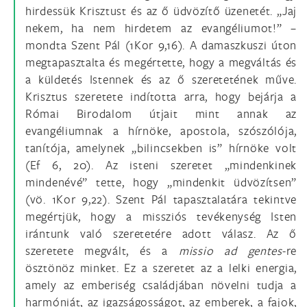
hirdessük Krisztust és az ő üdvözítő üzenetét. „Jaj
nekem, ha nem hirdetem az evangéliumot!” –
mondta Szent Pál (1Kor 9,16). A damaszkuszi úton
megtapasztalta és megértette, hogy a megváltás és
a küldetés Istennek és az ő szeretetének műve.
Krisztus szeretete indította arra, hogy bejárja a
Római Birodalom útjait mint annak az
evangéliumnak a hírnöke, apostola, szószólója,
tanítója, amelynek „bilincsekben is” hírnöke volt
(Ef 6, 20). Az isteni szeretet „mindenkinek
mindenévé” tette, hogy „mindenkit üdvözítsen”
(vö. 1Kor 9,22). Szent Pál tapasztalatára tekintve
megértjük, hogy a missziós tevékenység Isten
irántunk való szeretetére adott válasz. Az ő
szeretete megvált, és a
missio ad gentes
-re
ösztönöz minket. Ez a szeretet az a lelki energia,
amely az emberiség családjában növelni tudja a
harmóniát, az igazságosságot, az emberek, a fajok,