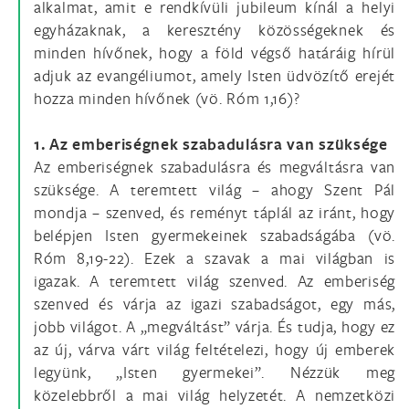
alkalmat, amit e rendkívüli jubileum kínál a helyi
egyházaknak, a keresztény közösségeknek és
minden hívőnek, hogy a föld végső határáig hírül
adjuk az evangéliumot, amely Isten üdvözítő erejét
hozza minden hívőnek (vö. Róm 1,16)?
1. Az emberiségnek szabadulásra van szüksége
Az emberiségnek szabadulásra és megváltásra van
szüksége. A teremtett világ – ahogy Szent Pál
mondja – szenved, és reményt táplál az iránt, hogy
belépjen Isten gyermekeinek szabadságába (vö.
Róm 8,19-22). Ezek a szavak a mai világban is
igazak. A teremtett világ szenved. Az emberiség
szenved és várja az igazi szabadságot, egy más,
jobb világot. A „megváltást” várja. És tudja, hogy ez
az új, várva várt világ feltételezi, hogy új emberek
legyünk, „Isten gyermekei”. Nézzük meg
közelebbről a mai világ helyzetét. A nemzetközi