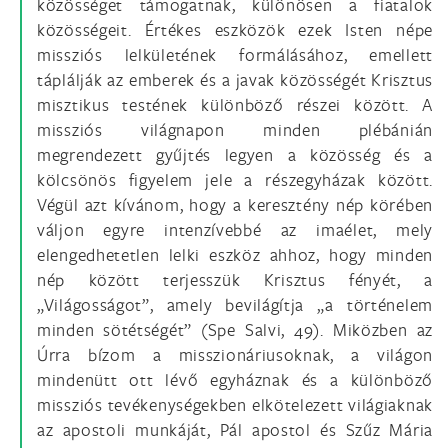
közösséget támogatnak, különösen a fiatalok
közösségeit. Értékes eszközök ezek Isten népe
missziós lelkületének formálásához, emellett
táplálják az emberek és a javak közösségét Krisztus
misztikus testének különböző részei között. A
missziós világnapon minden plébánián
megrendezett gyűjtés legyen a közösség és a
kölcsönös figyelem jele a részegyházak között.
Végül azt kívánom, hogy a keresztény nép körében
váljon egyre intenzívebbé az imaélet, mely
elengedhetetlen lelki eszköz ahhoz, hogy minden
nép között terjesszük Krisztus fényét, a
„Világosságot”, amely bevilágítja „a történelem
minden sötétségét” (Spe Salvi, 49). Miközben az
Úrra bízom a misszionáriusoknak, a világon
mindenütt ott lévő egyháznak és a különböző
missziós tevékenységekben elkötelezett világiaknak
az apostoli munkáját, Pál apostol és Szűz Mária