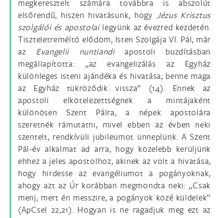
megkeresztelt számára továbbra is abszolút
elsőrendű, hiszen hivatásunk, hogy
Jézus Krisztus
szolgálói és apostolai
legyünk az évezred kezdetén.
Tiszteletreméltó elődöm, Isten Szolgája VI. Pál, már
az
Evangelii nuntiandi
apostoli buzdításban
megállapította: „az evangelizálás az Egyház
különleges isteni ajándéka és hivatása; benne maga
az Egyház tükröződik vissza” (14). Ennek az
apostoli elkötelezettségnek a mintájaként
különösen Szent Pálra, a népek apostolára
szeretnék rámutatni, mivel ebben az évben neki
szentelt, rendkívüli jubileumot ünneplünk. A Szent
Pál-év alkalmat ad arra, hogy közelebb kerüljünk
ehhez a jeles apostolhoz, akinek az volt a hivatása,
hogy hirdesse az evangéliumot a pogányoknak,
ahogy azt az Úr korábban megmondta neki: „Csak
menj, mert én messzire, a pogányok közé küldelek”
(ApCsel 22,21). Hogyan is ne ragadjuk meg ezt az