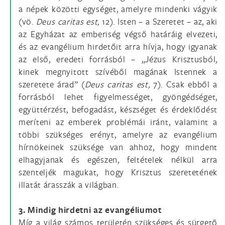
a népek közötti egységet, amelyre mindenki vágyik
(vö.
Deus caritas est,
12). Isten – a Szeretet – az, aki
az Egyházat az emberiség végső határáig elvezeti,
és az evangélium hirdetőit arra hívja, hogy igyanak
az első, eredeti forrásból – „Jézus Krisztusból,
kinek megnyitott szívéből magának Istennek a
szeretete árad” (
Deus caritas est,
7). Csak ebből a
forrásból lehet figyelmességet, gyöngédséget,
együttérzést, befogadást, készséget és érdeklődést
meríteni az emberek problémái iránt, valamint a
többi szükséges erényt, amelyre az evangélium
hírnökeinek szüksége van ahhoz, hogy mindent
elhagyjanak és egészen, feltételek nélkül arra
szenteljék magukat, hogy Krisztus szeretetének
illatát árasszák a világban.
3. Mindig hirdetni az evangéliumot
Míg a világ számos területén szükséges és sürgető