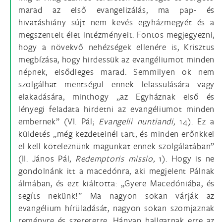
marad az első evangelizálás, ma pap- és
hivatáshiány sújt nem kevés egyházmegyét és a
megszentelt élet intézményeit. Fontos megjegyezni,
hogy a növekvő nehézségek ellenére is, Krisztus
megbízása, hogy hirdessük az evangéliumot minden
népnek, elsődleges marad. Semmilyen ok nem
szolgálhat mentségül ennek lelassulására vagy
elakadására, minthogy „az Egyháznak első és
lényegi feladata hirdetni az evangéliumot minden
embernek” (VI. Pál;
Evangelii nuntiandi,
14). Ez a
küldetés „még kezdeteinél tart, és minden erőnkkel
el kell köteleznünk magunkat ennek szolgálatában”
(II. János Pál,
Redemptoris missio,
1). Hogy is ne
gondolnánk itt a macedónra, aki megjelent Pálnak
álmában, és ezt kiáltotta: „Gyere Macedóniába, és
segíts nekünk!” Ma nagyon sokan várják az
evangélium hírüladását, nagyon sokan szomjaznak
reményre és szeretetre. Hányan hallgatnak erre az