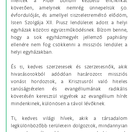
mentek a
Fidei donum
kezdetű enciklikát
követően, amelynek nemrég ünnepeltük 50.
évfordulóját, és amellyel tiszteletreméltó elődöm,
Isten Szolgája XII. Piusz lendületet adott a helyi
egyházak közötti együttműködésnek. Bízom benne,
hogy a sok egyházmegyét jellemző paphiány
ellenére nem fog csökkenni a missziós lendület a
helyi egyházakban.
És ti, kedves szerzetesek és szerzetesnők, akik
hivatásotokból adódóan határozott missziós
vonást hordoztok, a Krisztusról való hiteles
tanúságtételen és evangéliumának radikális
követésén keresztül vigyétek az evangélium hírét
mindenkinek, különösen a távol lévőknek.
Ti, kedves világi hívek, akik a társadalom
legkülönbözőbb területein dolgoztok, mindannyian