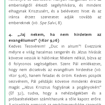
emberiségtől érkező segélyhívásra, és mindent
elhagynak Krisztusért, és a belévetett hitet és az
iránta érzett szeretetet adják tovább az
embereknek (vö.
Spe Salvi,
8).
4. „Jaj nekem, ha nem hirdetem az
evangéliumot” (1Kor 9,16)
Kedves Testvéreim! „Duc in altum”! Evezzünk
mélyre e világ hatalmas tengerén és Jézus hívását
követve vessük ki hálóinkat félelem nélkül, bízva az
ő folytonos segítségében. Szent Pál emlékeztet,
hogy nem dicsekvés az evangélium hirdetése (vö.
1Kor 9,16), hanem feladat és öröm. Kedves püspök
testvéreim, Pál példáját követve mindenki érezze
magát „Jézus Krisztus foglyának a pogányokért”
(Ef 3,1), tudva, hogy a nehézségekben és a
próbatételekben számíthatunk a tőle kapott erőre.
A püspököt nemcsak az egyházmegyéjéért szentelik