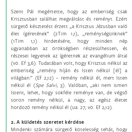
Szent Pál megértette, hogy az emberiség csak
Krisztusban találhat megváltást és reményt. Ezért
sürgető késztetést érzett „a Krisztus Jézusban való
élet ígéretének” (2Tim 1,1), „reménységünknek”
(1Tim 1,1) hirdetésére, hogy minden nép
ugyanabban az örökségben részesülhessen, és
részesei legyenek az ígéretnek az evangélium által
(vö. Ef 3,6). Tudatában volt, hogy Krisztus nélkül az
emberiség „remény híján és Isten nélkül [él] a
világban.” (Ef 2,12) – remény nélkül él, mert Isten
nélkül él (
Spe Salvi,
3). Valóban, „aki nem ismeri
Istent, lehet, hogy sokféle reménye van, de végső
soron remény nélkül, a nagy, az egész életet
hordozó remény nélkül él (ua. 27; vö. Ef 2,12).
2. A küldetés szeretet kérdése
Mindenki számára sürgető kötelesség tehát, hogy