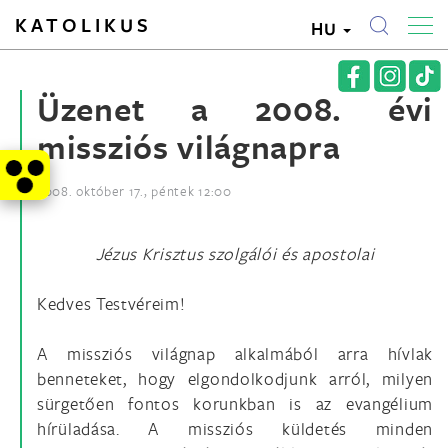
KATOLIKUS
HU
Üzenet a 2008. évi
missziós világnapra
2008. október 17., péntek 12:00
Jézus Krisztus szolgálói és apostolai
Kedves Testvéreim!
A missziós világnap alkalmából arra hívlak
benneteket, hogy elgondolkodjunk arról, milyen
sürgetően fontos korunkban is az evangélium
hírüladása. A missziós küldetés minden