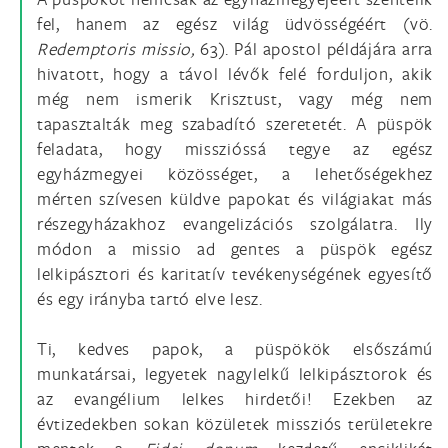
fel, hanem az egész világ üdvösségéért (vö.
Redemptoris missio,
63). Pál apostol példájára arra
hivatott, hogy a távol lévők felé forduljon, akik
még nem ismerik Krisztust, vagy még nem
tapasztalták meg szabadító szeretetét. A püspök
feladata, hogy misszióssá tegye az egész
egyházmegyei közösséget, a lehetőségekhez
mérten szívesen küldve papokat és világiakat más
részegyházakhoz evangelizációs szolgálatra. Ily
módon a missio ad gentes a püspök egész
lelkipásztori és karitatív tevékenységének egyesítő
és egy irányba tartó elve lesz.
Ti, kedves papok, a püspökök elsőszámú
munkatársai, legyetek nagylelkű lelkipásztorok és
az evangélium lelkes hirdetői! Ezekben az
évtizedekben sokan közületek missziós területekre